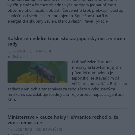
využití peněz a že chce ohledně výše podpory jednat přímo s
obcemi v okolí těžební oblasti. Červeného krok překvapil, postup
společnosti sleduje se znepokojením. Společnost patří do
energetické skupiny Sev.en, kterou vlastní Pavel Tykač.
Italské zemědělce trápí listokaz japonský ničící vinice i
sady
5.8.2026 01:12 | ŘÍM (
ČTK
)
Diskuse: 2
Duhově zelení brouci s
měňavými krovkami, jejichž
původní domovinou je
Japonsko, se stávají čím dál
větší hrozbou v Itálii. Rojí se po
sadech a vinicích a zanechávají za sebou listy s vykousanými
mřížkami, což oslabuje rostliny a snižuje úrodu, napsala agentura
AP.
Ministerstvo v kauze haldy Heřmanice rozhodlo, že
viník neexistuje
4.8.2026 19:12 | OSTRAVA (
ČTK
)
Diskuse: 2