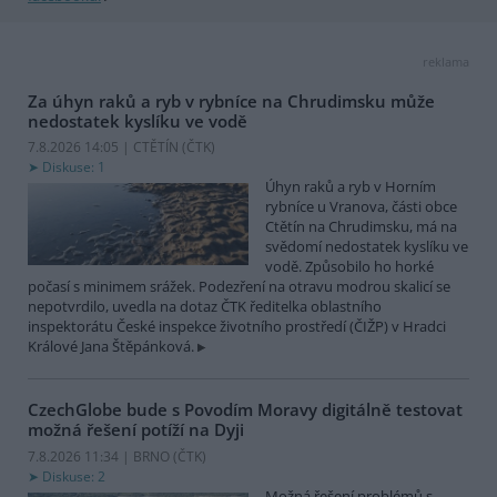
reklama
Za úhyn raků a ryb v rybníce na Chrudimsku může
nedostatek kyslíku ve vodě
7.8.2026 14:05 | CTĚTÍN (
ČTK
)
Diskuse: 1
Úhyn raků a ryb v Horním
rybníce u Vranova, části obce
Ctětín na Chrudimsku, má na
svědomí nedostatek kyslíku ve
vodě. Způsobilo ho horké
počasí s minimem srážek. Podezření na otravu modrou skalicí se
nepotvrdilo, uvedla na dotaz ČTK ředitelka oblastního
inspektorátu České inspekce životního prostředí (ČIŽP) v Hradci
Králové Jana Štěpánková.
CzechGlobe bude s Povodím Moravy digitálně testovat
možná řešení potíží na Dyji
7.8.2026 11:34 | BRNO (
ČTK
)
Diskuse: 2
Možná řešení problémů s