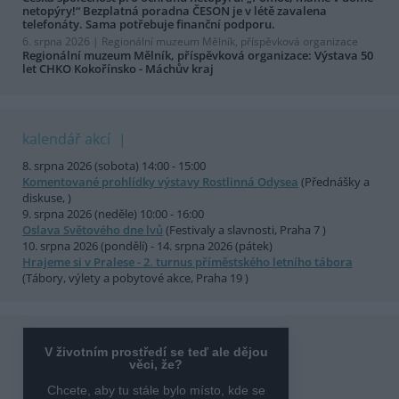
netopýry!“ Bezplatná poradna ČESON je v létě zavalena
telefonáty. Sama potřebuje finanční podporu.
6. srpna 2026 |
Regionální muzeum Mělník, příspěvková organizace
Regionální muzeum Mělník, příspěvková organizace: Výstava 50
let CHKO Kokořínsko - Máchův kraj
kalendář akcí
8. srpna 2026 (sobota) 14:00 - 15:00
Komentované prohlídky výstavy Rostlinná Odysea
(Přednášky a
diskuse, )
9. srpna 2026 (neděle) 10:00 - 16:00
Oslava Světového dne lvů
(Festivaly a slavnosti, Praha 7 )
10. srpna 2026 (pondělí) - 14. srpna 2026 (pátek)
Hrajeme si v Pralese - 2. turnus příměstského letního tábora
(Tábory, výlety a pobytové akce, Praha 19 )