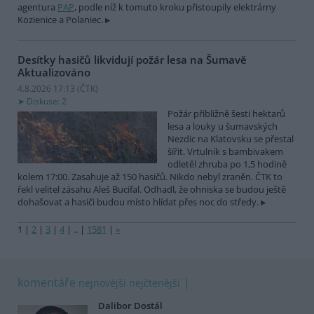
agentura
PAP
, podle níž k tomuto kroku přistoupily elektrárny
Kozienice a Polaniec.
Desítky hasičů likvidují požár lesa na Šumavě
Aktualizováno
4.8.2026 17:13 (
ČTK
)
Diskuse: 2
Požár přibližně šesti hektarů
lesa a louky u šumavských
Nezdic na Klatovsku se přestal
šířit. Vrtulník s bambivakem
odletěl zhruba po 1,5 hodině
kolem 17:00. Zasahuje až 150 hasičů. Nikdo nebyl zraněn. ČTK to
řekl velitel zásahu Aleš Bucifal. Odhadl, že ohniska se budou ještě
dohašovat a hasiči budou místo hlídat přes noc do středy.
1
|
2
|
3
|
4
|
..
|
1581
|
»
komentáře
nejnovější
nejčtenější
Dalibor Dostál