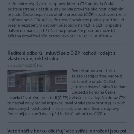
Heřmanice. Vyplývá to ze zprávy, kterou ČTK poskytla Česká
pirátská strana. Požaduje, aby policie prověřila okolnosti odebrání
případu České inspekci životního prostředí (ČIŽP) a zastavení řízení.
Hoffmannová ČTK sdělila, že trestní oznámení podala proti dosud
přesně nezjištěným osobám působícím na MŽP a ČIŽP, případně
dalším osobám, jejichž účast na popsaném postupu může být
zjištěna prověřováním. Stanovisko MŽP a ČIŽP ČTK shání.
Ředitelé odborů i mluvčí se z ČIŽP rozhodli odejít z
vlastní vůle, řekl Straka
6.8.2026 15:22 (
ČTK
)
Ředitel odboru vnitřních
služeb Matěj Mrlina, vedoucí
služebního úřadu Oldřich
Jarolím a tisková mluvčí Miriam
Loužecká končí na České
inspekci životního prostředí (ČIŽP) z vlastní iniciativy. Na dotaz ČTK
to napsal nový ředitel inspekce Pavel Straka (za Motoristy). O jejich
plánovaných odchodech
informovaly
v pondělí Seznam Zprávy.
Podle něj tak končí dva z pěti ředitelů odborů na ČIŽP.
Veterináři v horku ošetřují více zvířat, ohrožení jsou psi