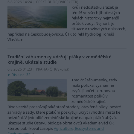
6.8.2026 14:24 | ČESKÉ BUDĚJOVICE (
ČTK
)
Kvůli nedostatku srážek je
téměř ve všech jihočeských
řekách historicky nejmenší
průtok vody. Nejhorší je
situace v rovinatých oblastech,
například na Českobudějovicku. ČTK to řekl hydrolog Tomáš
Vlasák.
Tradiční záhumenky udržují ptáky v zemědělské
krajině, ukázala studie
6.8.2026 01:23 | PRAHA (
ČTK/Ekolist
)
Diskuse: 32
Tradiční záhumenky, tedy
malá políčka, významně
zvyšují počet i druhovou
rozmanitost ptáků v
zemědělské krajině.
Biodiverzitě prospívají také staré stodoly, otevřené půdy, pestré
zahrady a sady, které ptákům poskytují úkryt i vhodná místa ke
hnízdění. V jednolité zemědělské krajině naopak ptáků ubývá,
ukazuje studie Ústavu biologie obratlovců Akademie věd ČR,
kterou publikoval časopis
Agriculture, Ecosystems and
Environment
.