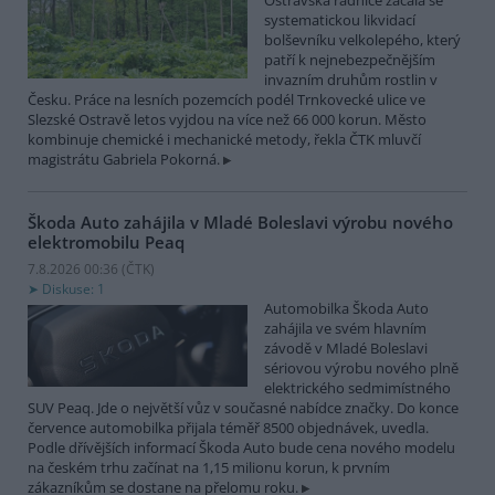
Ostravská radnice začala se
systematickou likvidací
bolševníku velkolepého, který
patří k nejnebezpečnějším
invazním druhům rostlin v
Česku. Práce na lesních pozemcích podél Trnkovecké ulice ve
Slezské Ostravě letos vyjdou na více než 66 000 korun. Město
kombinuje chemické i mechanické metody, řekla ČTK mluvčí
magistrátu Gabriela Pokorná.
Škoda Auto zahájila v Mladé Boleslavi výrobu nového
elektromobilu Peaq
7.8.2026 00:36 (
ČTK
)
Diskuse: 1
Automobilka Škoda Auto
zahájila ve svém hlavním
závodě v Mladé Boleslavi
sériovou výrobu nového plně
elektrického sedmimístného
SUV Peaq. Jde o největší vůz v současné nabídce značky. Do konce
července automobilka přijala téměř 8500 objednávek, uvedla.
Podle dřívějších informací Škoda Auto bude cena nového modelu
na českém trhu začínat na 1,15 milionu korun, k prvním
zákazníkům se dostane na přelomu roku.