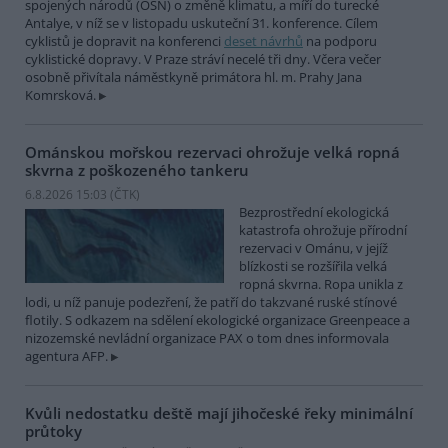
spojených národů (OSN) o změně klimatu, a míří do turecké
Antalye, v níž se v listopadu uskuteční 31. konference. Cílem
cyklistů je dopravit na konferenci
deset návrhů
na podporu
cyklistické dopravy. V Praze stráví necelé tři dny. Včera večer
osobně přivítala náměstkyně primátora hl. m. Prahy Jana
Komrsková.
Ománskou mořskou rezervaci ohrožuje velká ropná
skvrna z poškozeného tankeru
6.8.2026 15:03 (
ČTK
)
Bezprostřední ekologická
katastrofa ohrožuje přírodní
rezervaci v Ománu, v jejíž
blízkosti se rozšířila velká
ropná skvrna. Ropa unikla z
lodi, u níž panuje podezření, že patří do takzvané ruské stínové
flotily. S odkazem na sdělení ekologické organizace Greenpeace a
nizozemské nevládní organizace PAX o tom dnes informovala
agentura AFP.
Kvůli nedostatku deště mají jihočeské řeky minimální
průtoky