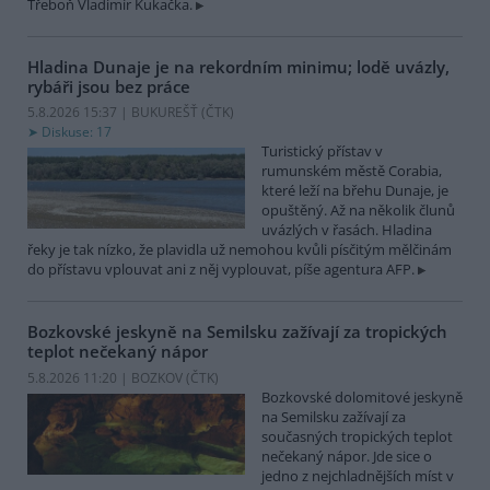
Třeboň Vladimír Kukačka.
Hladina Dunaje je na rekordním minimu; lodě uvázly,
rybáři jsou bez práce
5.8.2026 15:37 | BUKUREŠŤ (
ČTK
)
Diskuse: 17
Turistický přístav v
rumunském městě Corabia,
které leží na břehu Dunaje, je
opuštěný. Až na několik člunů
uvázlých v řasách. Hladina
řeky je tak nízko, že plavidla už nemohou kvůli písčitým mělčinám
do přístavu vplouvat ani z něj vyplouvat, píše agentura AFP.
Bozkovské jeskyně na Semilsku zažívají za tropických
teplot nečekaný nápor
5.8.2026 11:20 | BOZKOV (
ČTK
)
Bozkovské dolomitové jeskyně
na Semilsku zažívají za
současných tropických teplot
nečekaný nápor. Jde sice o
jedno z nejchladnějších míst v