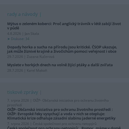
rady a návody
Mýtus o zeleném koberci: Proč anglický trávník v létě zabíjí život
v půdě
4.8.2026 | Jan Skala
Diskuse: 34
Dopady horka a sucha na přírodu jsou kritické. ČSOP ukazuje,
jak může žíznivé krajině a živočichům pomoci veřejnost i obce
29.7.2026 | Zuzana Kučerová
Myslete v horkých dnech na volně žijící ptáky a další zvířata
28.7.2026 | Karel Makoň
tiskové zprávy
7. srpna 2026 |
OIŽP- Občanská iniciativa pro ochranu životního
prostředí
OIŽP- Občanská iniciativa pro ochranu životního prostředí :
OIŽP: Evropské řeky vysychají a voda v nich se otepluje:
Klimatická krize odhaluje zásadní slabinu jaderné energetiky
7. srpna 2026 |
Česká společnost pro ochranu netopýrů
Česká společnost pro ochranu netopýrů: „Pomoc, máme v domě