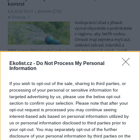
kontrol
6.8.2026 00:51 | JIHLAVA (
ČTK
)
Diskuse: 1
Vodoprávní úřad v Jihlavě
vyzval obyvatele a podnikatele
v regionu, aby šetřili vodou.
Omezit mají zejména mytí aut,
zalévání zahrad, trávníků a
hřišť, napouštění bazénů nebo kropení zpevněných ploch, uvedl
mluvčí radnice Radovan Daněk. Úřad podle něj bude víc
kontrolovat povolené odběry. Výzva k šetření vodou platí pro
Ekolist.cz -
Do Not Process My Personal
všechny obce spadající pod Jihlavu jako obec s rozšířenou
Information
působností.
If you wish to opt-out of the sale, sharing to third parties, or
processing of your personal or sensitive information for
Celníci odhalili gang překupníků papoušků, zajistili
stovku ptáků
targeted advertising by us, please use the below opt-out
section to confirm your selection. Please note that after your
5.8.2026 20:13 (
ČTK
)
Celníci odhalili gang
opt-out request is processed you may continue seeing
překupníků chráněných druhů
interest-based ads based on personal information utilized by
papoušků působící v několika
us or personal information disclosed to third parties prior to
krajích a zajistili asi stovku
your opt-out. You may separately opt-out of the further
ptáků. S odchytem a
disclosure of your personal information by third parties on the
zajištěním zvířat celníkům pomohly zoo v Praze, Zlíně a Ostravě. V