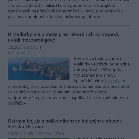
z fondu částkou 8,6 miliard korun podpořeno 776 projektů
zaměřených na přizpůsobení se změně klimatu, prevenci rizik a
posilování odolnosti vůči klimatickým dopadům.
U Mallorky mělo moře přes rekordních 33 stupňů,
uvádí meteorologové
7.8.2026 10:45 (
ČTK
)
Diskuse: 1
Povrchová teplota moře u
Mallorky ve středu odpoledne
mírně přesáhla 33 stupňů a
tím zaznamenala nový
španělský rekord.
Uvedla
to
meteorologická služba Aemet, která poznamenala, že moře v okolí
Baleárských ostrovů a v západním Středomoří je letos
nadprůměrně teplé, což ovlivňuje například také noční teploty na
pobřeží.
Ostrava bojuje s bolševníkem velkolepým v obvodu
Slezská Ostrava
7.8.2026 01:09 | OSTRAVA (
ČTK
)