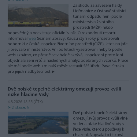
Za škodu za zavezení haldy
Heřmanice v Ostravě statisíci
tunami odpadu není podle
ministerstva životního
prostředí (MŽP) nikdo
odpovědný a neexistuje oficiální viník. O rozhodnutí resortu
informoval
web
Seznam Zprávy. Kauzu čtyři roky prošetřovali
odborníci z České inspekce životního prostředí (ČIŽP), letos na jaře
ji převzalo ministerstvo. Ani po letech vyšetřování nebylo podle
webu známo, co přesně se v haldě skrývá, inspekce si proto loni
objednala sérii vrtů a následných analýz odebraných vzorků. Práce
ale měl podle webu minulý měsíc zastavit šéf úřadu Pavel Straka
pro jejich nadbytečnost.
Dvě polské tepelné elektrárny omezují provoz kvůli
nízké hladině Visly
4.8.2026 18:35 (
ČTK
)
Diskuse: 6
Dvě polské tepelné elektrárny
omezují svůj provoz kvůli vlně
veder a nízké hladině vody v
řece Visle, kterou používají k
chlazení. Napsala to tisková