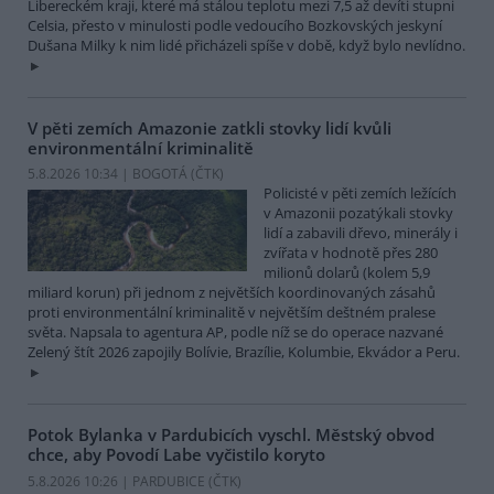
Libereckém kraji, které má stálou teplotu mezi 7,5 až devíti stupni
Celsia, přesto v minulosti podle vedoucího Bozkovských jeskyní
Dušana Milky k nim lidé přicházeli spíše v době, když bylo nevlídno.
V pěti zemích Amazonie zatkli stovky lidí kvůli
environmentální kriminalitě
5.8.2026 10:34 | BOGOTÁ (
ČTK
)
Policisté v pěti zemích ležících
v Amazonii pozatýkali stovky
lidí a zabavili dřevo, minerály i
zvířata v hodnotě přes 280
milionů dolarů (kolem 5,9
miliard korun) při jednom z největších koordinovaných zásahů
proti environmentální kriminalitě v největším deštném pralese
světa. Napsala to agentura AP, podle níž se do operace nazvané
Zelený štít 2026 zapojily Bolívie, Brazílie, Kolumbie, Ekvádor a Peru.
Potok Bylanka v Pardubicích vyschl. Městský obvod
chce, aby Povodí Labe vyčistilo koryto
5.8.2026 10:26 | PARDUBICE (
ČTK
)