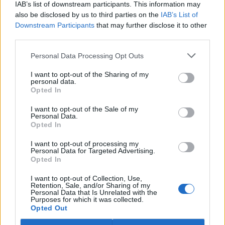
IAB’s list of downstream participants. This information may
ostravské zahradě také papoušci nalezli dočasné útočiště. V
tiskové zprávě na
webu
celníků to oznámila mluvčí Celní správy ČR
also be disclosed by us to third parties on the
IAB’s List of
Martina Kaňková. Případem se zabývá policie.
Downstream Participants
that may further disclose it to other
third parties.
Island vyhostí aktivisty bojující proti lovu velryb,
Personal Data Processing Opt Outs
pronásledovali velrybáře
5.8.2026 19:54 (
ČTK
)
I want to opt-out of the Sharing of my
Islandské úřady nařídily
personal data.
Opted In
vyhoštění 21 aktivistů
bojujících proti lovu velryb
poté, co minulý týden
I want to opt-out of the Sale of my
Personal Data.
pobřežní stráž s policií zabavily
Opted In
jejich loď, která pronásledovala velrybářské plavidlo. Pasažéři lodi
patřící nadaci kanadsko-amerického ekologického aktivisty Paula
I want to opt-out of processing my
Watsona jsou od té doby zadržováni v Reykjavíku. Sám Watson na
Personal Data for Targeted Advertising.
palubě nebyl. Píše o tom agentura AFP s odvoláním na islandskou
Opted In
policii.
I want to opt-out of Collection, Use,
Retention, Sale, and/or Sharing of my
Záchranná stanice v Praze přijímá kvůli vedrům více
Personal Data that Is Unrelated with the
Purposes for which it was collected.
volně žijících zvířat
Opted Out
5.8.2026 17:40 | PRAHA (
ČTK
)
Kvůli vysokým letním