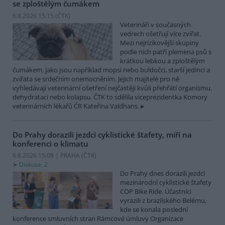
se zploštělým čumákem
6.8.2026 15:15 (
ČTK
)
Veterináři v současných
vedrech ošetřují více zvířat.
Mezi nejrizikovější skupiny
podle nich patří plemena psů s
krátkou lebkou a zploštělým
čumákem, jako jsou například mopsi nebo buldočci, starší jedinci a
zvířata se srdečním onemocněním. Jejich majitelé pro ně
vyhledávají veterinární ošetření nejčastěji kvůli přehřátí organismu,
dehydrataci nebo kolapsu. ČTK to sdělila viceprezidentka Komory
veterinárních lékařů ČR Kateřina Valdhans.
Do Prahy dorazili jezdci cyklistické štafety, míří na
konferenci o klimatu
6.8.2026 15:08 | PRAHA (
ČTK
)
Diskuse: 2
Do Prahy dnes dorazili jezdci
mezinárodní cyklistické štafety
COP Bike Ride. Účastníci
vyrazili z brazilského Belému,
kde se konala poslední
konference smluvních stran Rámcové úmluvy Organizace