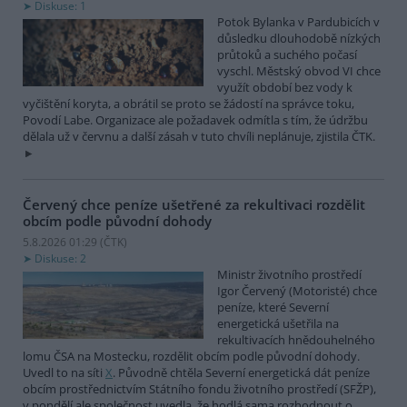
Diskuse: 1
Potok Bylanka v Pardubicích v
důsledku dlouhodobě nízkých
průtoků a suchého počasí
vyschl. Městský obvod VI chce
využít období bez vody k
vyčištění koryta, a obrátil se proto se žádostí na správce toku,
Povodí Labe. Organizace ale požadavek odmítla s tím, že údržbu
dělala už v červnu a další zásah v tuto chvíli neplánuje, zjistila ČTK.
Červený chce peníze ušetřené za rekultivaci rozdělit
obcím podle původní dohody
5.8.2026 01:29 (
ČTK
)
Diskuse: 2
Ministr životního prostředí
Igor Červený (Motoristé) chce
peníze, které Severní
energetická ušetřila na
rekultivacích hnědouhelného
lomu ČSA na Mostecku, rozdělit obcím podle původní dohody.
Uvedl to na síti
X
. Původně chtěla Severní energetická dát peníze
obcím prostřednictvím Státního fondu životního prostředí (SFŽP),
v pondělí ale společnost uvedla, že hodlá sama rozhodnout o