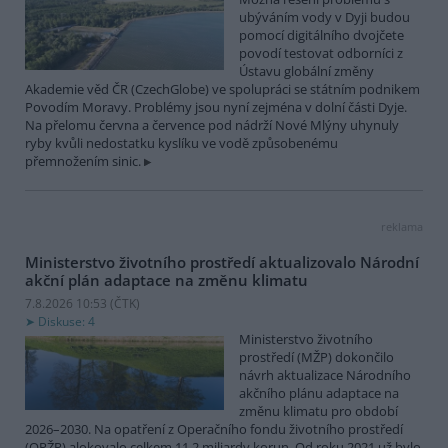
ubýváním vody v Dyji budou
pomocí digitálního dvojčete
povodí testovat odborníci z
Ústavu globální změny
Akademie věd ČR (CzechGlobe) ve spolupráci se státním podnikem
Povodím Moravy. Problémy jsou nyní zejména v dolní části Dyje.
Na přelomu června a července pod nádrží Nové Mlýny uhynuly
ryby kvůli nedostatku kyslíku ve vodě způsobenému
přemnožením sinic.
reklama
Ministerstvo životního prostředí aktualizovalo Národní
akční plán adaptace na změnu klimatu
7.8.2026 10:53 (
ČTK
)
Diskuse: 4
Ministerstvo životního
prostředí (MŽP) dokončilo
návrh aktualizace Národního
akčního plánu adaptace na
změnu klimatu pro období
2026–2030. Na opatření z Operačního fondu životního prostředí
(OPŽP) alokovalo celkem 11,2 miliardy korun. Od roku 2021 už bylo