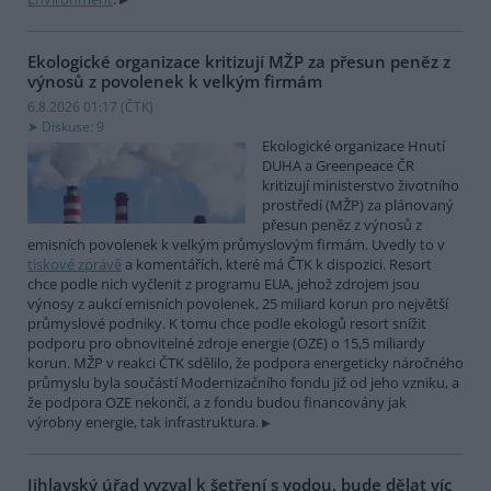
Ekologické organizace kritizují MŽP za přesun peněz z
výnosů z povolenek k velkým firmám
6.8.2026 01:17 (
ČTK
)
Diskuse: 9
Ekologické organizace Hnutí
DUHA a Greenpeace ČR
kritizují ministerstvo životního
prostředí (MŽP) za plánovaný
přesun peněz z výnosů z
emisních povolenek k velkým průmyslovým firmám. Uvedly to v
tiskové zprávě
a komentářích, které má ČTK k dispozici. Resort
chce podle nich vyčlenit z programu EUA, jehož zdrojem jsou
výnosy z aukcí emisních povolenek, 25 miliard korun pro největší
průmyslové podniky. K tomu chce podle ekologů resort snížit
podporu pro obnovitelné zdroje energie (OZE) o 15,5 miliardy
korun. MŽP v reakci ČTK sdělilo, že podpora energeticky náročného
průmyslu byla součástí Modernizačního fondu již od jeho vzniku, a
že podpora OZE nekončí, a z fondu budou financovány jak
výrobny energie, tak infrastruktura.
Jihlavský úřad vyzval k šetření s vodou, bude dělat víc