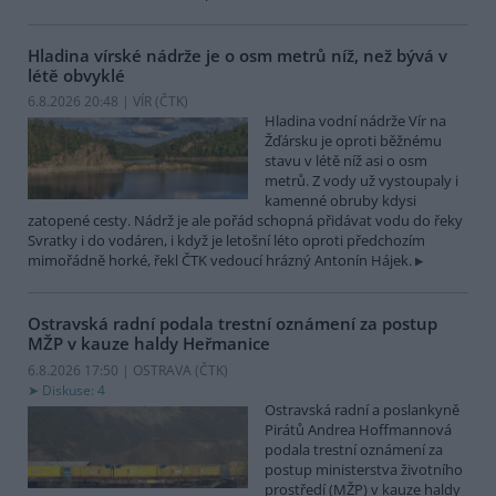
Hladina vírské nádrže je o osm metrů níž, než bývá v
létě obvyklé
6.8.2026 20:48 | VÍR (
ČTK
)
Hladina vodní nádrže Vír na
Žďársku je oproti běžnému
stavu v létě níž asi o osm
metrů. Z vody už vystoupaly i
kamenné obruby kdysi
zatopené cesty. Nádrž je ale pořád schopná přidávat vodu do řeky
Svratky i do vodáren, i když je letošní léto oproti předchozím
mimořádně horké, řekl ČTK vedoucí hrázný Antonín Hájek.
Ostravská radní podala trestní oznámení za postup
MŽP v kauze haldy Heřmanice
6.8.2026 17:50 | OSTRAVA (
ČTK
)
Diskuse: 4
Ostravská radní a poslankyně
Pirátů Andrea Hoffmannová
podala trestní oznámení za
postup ministerstva životního
prostředí (MŽP) v kauze haldy