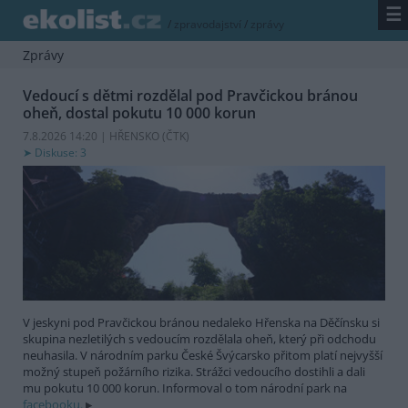
☰
/
zpravodajství
/
zprávy
Zprávy
Vedoucí s dětmi rozdělal pod Pravčickou bránou
oheň, dostal pokutu 10 000 korun
7.8.2026 14:20 | HŘENSKO (
ČTK
)
Diskuse: 3
V jeskyni pod Pravčickou bránou nedaleko Hřenska na Děčínsku si
skupina nezletilých s vedoucím rozdělala oheň, který při odchodu
neuhasila. V národním parku České Švýcarsko přitom platí nejvyšší
možný stupeň požárního rizika. Strážci vedoucího dostihli a dali
mu pokutu 10 000 korun. Informoval o tom národní park na
facebooku.