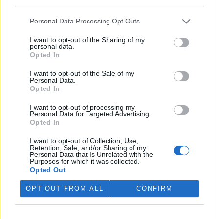
third parties.
V rybnících Rybářství Třeboň vyschla třetina vody,
Personal Data Processing Opt Outs
nejvíce v historii firmy
5.8.2026 15:42 (
ČTK
)
I want to opt-out of the Sharing of my
Diskuse: 1
personal data.
V rybnících Rybářství Třeboň,
Opted In
které hospodaří na 8000
hektarech vodní plochy, chybí
I want to opt-out of the Sale of my
více než třetina vody. Oproti
Personal Data.
běžnému zdržovaném objemu
Opted In
75 milionů metrů krychlových vody je v rybnících o 28 milionů
metrů krychlových vody méně. Každý týden se kvůli extrémně
I want to opt-out of processing my
Personal Data for Targeted Advertising.
vysokým teplotám a nedostatku srážek odpaří další 2,5 procenta.
Opted In
Kvůli suchu začali rybáři s výlovy některých rybníků předčasně,
protože by jinak ryby uhynuly, řekl provozní ředitel Rybářství
I want to opt-out of Collection, Use,
Třeboň Vladimír Kukačka.
Retention, Sale, and/or Sharing of my
Personal Data that Is Unrelated with the
Purposes for which it was collected.
Hladina Dunaje je na rekordním minimu; lodě uvázly,
Opted Out
rybáři jsou bez práce
OPT OUT FROM ALL
CONFIRM
5.8.2026 15:37 | BUKUREŠŤ (
ČTK
)
Diskuse: 17
Turistický přístav v
rumunském městě Corabia,