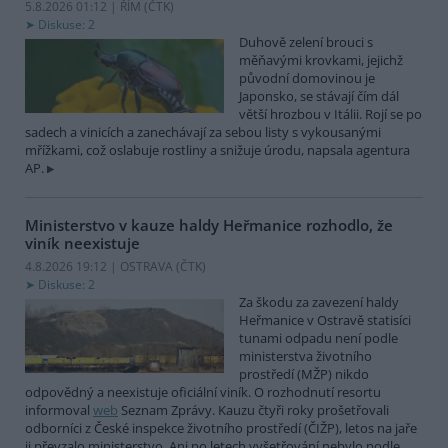
5.8.2026 01:12 | ŘÍM (
ČTK
)
Diskuse: 2
Duhově zelení brouci s
měňavými krovkami, jejichž
původní domovinou je
Japonsko, se stávají čím dál
větší hrozbou v Itálii. Rojí se po
sadech a vinicích a zanechávají za sebou listy s vykousanými
mřížkami, což oslabuje rostliny a snižuje úrodu, napsala agentura
AP.
Ministerstvo v kauze haldy Heřmanice rozhodlo, že
viník neexistuje
4.8.2026 19:12 | OSTRAVA (
ČTK
)
Diskuse: 2
Za škodu za zavezení haldy
Heřmanice v Ostravě statisíci
tunami odpadu není podle
ministerstva životního
prostředí (MŽP) nikdo
odpovědný a neexistuje oficiální viník. O rozhodnutí resortu
informoval
web
Seznam Zprávy. Kauzu čtyři roky prošetřovali
odborníci z České inspekce životního prostředí (ČIŽP), letos na jaře
ji převzalo ministerstvo. Ani po letech vyšetřování nebylo podle