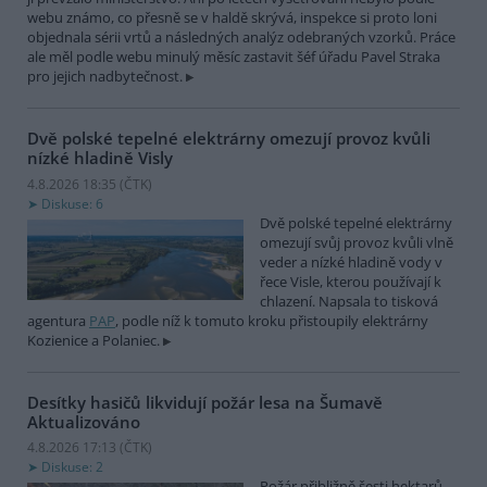
webu známo, co přesně se v haldě skrývá, inspekce si proto loni
objednala sérii vrtů a následných analýz odebraných vzorků. Práce
ale měl podle webu minulý měsíc zastavit šéf úřadu Pavel Straka
pro jejich nadbytečnost.
Dvě polské tepelné elektrárny omezují provoz kvůli
nízké hladině Visly
4.8.2026 18:35 (
ČTK
)
Diskuse: 6
Dvě polské tepelné elektrárny
omezují svůj provoz kvůli vlně
veder a nízké hladině vody v
řece Visle, kterou používají k
chlazení. Napsala to tisková
agentura
PAP
, podle níž k tomuto kroku přistoupily elektrárny
Kozienice a Polaniec.
Desítky hasičů likvidují požár lesa na Šumavě
Aktualizováno
4.8.2026 17:13 (
ČTK
)
Diskuse: 2
Požár přibližně šesti hektarů