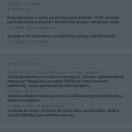
4.8.2026 | Jan Skala
Diskuse: 34
Dopady horka a sucha na přírodu jsou kritické. ČSOP ukazuje,
jak může žíznivé krajině a živočichům pomoci veřejnost i obce
29.7.2026 | Zuzana Kučerová
Myslete v horkých dnech na volně žijící ptáky a další zvířata
28.7.2026 | Karel Makoň
tiskové zprávy
7. srpna 2026 |
Česká společnost pro ochranu netopýrů
Česká společnost pro ochranu netopýrů: „Pomoc, máme v domě
netopýry!“ Bezplatná poradna ČESON je v létě zavalena
telefonáty. Sama potřebuje finanční podporu.
14. května 2026 |
Výměna střešních oken jako krok k vyšší energetické účinnosti a
komfortu bydlení
11. května 2026 |
Vrchlabí do toho!
Vrchlabí do toho!: Vrchlabí do toho! chce vyhrát volby. Nabízí
Lukáše Teplého jako nového starostu