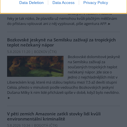
Data Deletion
Data Access
Privacy Policy
které leží na břehu Dunaje, je
opuštěný. Až na několik člunů
uvázlých v řasách. Hladina
řeky je tak nízko, že plavidla už nemohou kvůli písčitým mělčinám
do přístavu vplouvat ani z něj vyplouvat, píše agentura AFP.
Bozkovské jeskyně na Semilsku zažívají za tropických
teplot nečekaný nápor
5.8.2026 11:20 | BOZKOV (
ČTK
)
Bozkovské dolomitové jeskyně
na Semilsku zažívají za
současných tropických teplot
nečekaný nápor. Jde sice o
jedno z nejchladnějších míst v
Libereckém kraji, které má stálou teplotu mezi 7,5 až devíti stupni
Celsia, přesto v minulosti podle vedoucího Bozkovských jeskyní
Dušana Milky k nim lidé přicházeli spíše v době, když bylo nevlídno.
V pěti zemích Amazonie zatkli stovky lidí kvůli
environmentální kriminalitě
5.8.2026 10:34 | BOGOTÁ (
ČTK
)