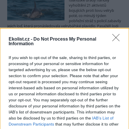
vyhoštění 21 aktivistů
bojujících proti lovu velryb
poté, co minulý týden
pobřežní stráž s policií zabavily
jejich loď, která pronásledovala velrybářské plavidlo. Pasažéři lodi
patřící nadaci kanadsko-amerického ekologického aktivisty Paula
Watsona jsou od té doby zadržováni v Reykjavíku. Sám Watson na
Ekolist.cz -
Do Not Process My Personal
palubě nebyl. Píše o tom agentura AFP s odvoláním na islandskou
Information
policii.
If you wish to opt-out of the sale, sharing to third parties, or
Záchranná stanice v Praze přijímá kvůli vedrům více
processing of your personal or sensitive information for
volně žijících zvířat
targeted advertising by us, please use the below opt-out
5.8.2026 17:40 | PRAHA (
ČTK
)
section to confirm your selection. Please note that after your
Kvůli vysokým letním
opt-out request is processed you may continue seeing
teplotám pracovníci pražské
interest-based ads based on personal information utilized by
záchranné stanice pro volně
us or personal information disclosed to third parties prior to
žijící živočichy přijímají více
your opt-out. You may separately opt-out of the further
zvířat, nejčastěji
dehydratovaná a vysílená mláďata ptáků nebo veverek. ČTK to
disclosure of your personal information by third parties on the
sdělila mluvčí stanice Petra Fišerová. Během současné vlny veder
IAB’s list of downstream participants. This information may
stanice denně ošetří desítky živočichů, při první letošní vlně horka
also be disclosed by us to third parties on the
IAB’s List of
jich za jeden týden přijali rekordních 578.
Downstream Participants
that may further disclose it to other