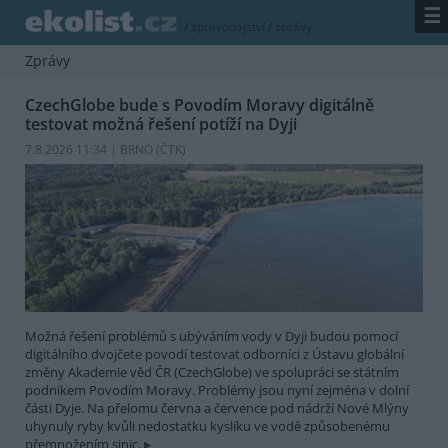
☰
/
zpravodajství
/
zprávy
Zprávy
CzechGlobe bude s Povodím Moravy digitálně
testovat možná řešení potíží na Dyji
7.8.2026 11:34 | BRNO (
ČTK
)
Možná řešení problémů s ubýváním vody v Dyji budou pomocí
digitálního dvojčete povodí testovat odborníci z Ústavu globální
změny Akademie věd ČR (CzechGlobe) ve spolupráci se státním
podnikem Povodím Moravy. Problémy jsou nyní zejména v dolní
části Dyje. Na přelomu června a července pod nádrží Nové Mlýny
uhynuly ryby kvůli nedostatku kyslíku ve vodě způsobenému
přemnožením sinic.