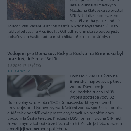
lesa a louky u šumavských
Nezdic na Klatovsku se přestal
šířit. Vrtulník s bambivakem
odletěl zhruba po 1,5 hodině
kolem 17:00. Zasahuje až 150 hasičů. Nikdo nebyl zraněn. ČTK to
řekl velitel zásahu Aleš Bucifal. Odhadl, že ohniska se budou ještě
dohašovat a hasiči budou místo hlídat přes noc do středy.
Vodojem pro Domašov, Říčky a Rudku na Brněnsku byl
prázdný, lidé musí šetřit
4.8.2026 17:12 (
ČTK
)
Diskuse: 12
Domašov, Rudka a Říčky na
Brněnsku mají potíže s pitnou
vodou. Důvodem je
dlouhodobé sucho i příliš
vysoká spotřeba vody. Ač
Dobrovolný svazek obcí (DSO) Domašovsko, který vodovod
provozuje, před týdnem vyzval k šetření vodou, spotřeba stoupla,
a lidé tak v pondělí vodojem zcela vyčerpali. Na problém dnes
upozornila Česká televize. Předseda DSO Tomáš Pitrocha ČTK řekl,
že voda nyní z kohoutků ve třech obcích teče, ale je třeba opravdu
omezit její nadměrnou spotřebu.