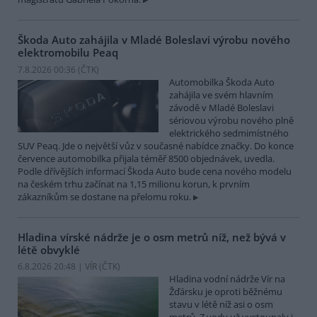
Škoda Auto zahájila v Mladé Boleslavi výrobu nového
elektromobilu Peaq
7.8.2026 00:36 (
ČTK
)
Automobilka Škoda Auto
zahájila ve svém hlavním
závodě v Mladé Boleslavi
sériovou výrobu nového plně
elektrického sedmimístného
SUV Peaq. Jde o největší vůz v současné nabídce značky. Do konce
července automobilka přijala téměř 8500 objednávek, uvedla.
Podle dřívějších informací Škoda Auto bude cena nového modelu
na českém trhu začínat na 1,15 milionu korun, k prvním
zákazníkům se dostane na přelomu roku.
Hladina vírské nádrže je o osm metrů níž, než bývá v
létě obvyklé
6.8.2026 20:48 | VÍR (
ČTK
)
Hladina vodní nádrže Vír na
Žďársku je oproti běžnému
stavu v létě níž asi o osm