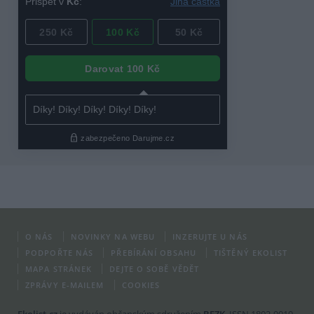
O NÁS
NOVINKY NA WEBU
INZERUJTE U NÁS
PODPOŘTE NÁS
PŘEBÍRÁNÍ OBSAHU
TIŠTĚNÝ EKOLIST
MAPA STRÁNEK
DEJTE O SOBĚ VĚDĚT
ZPRÁVY E-MAILEM
COOKIES