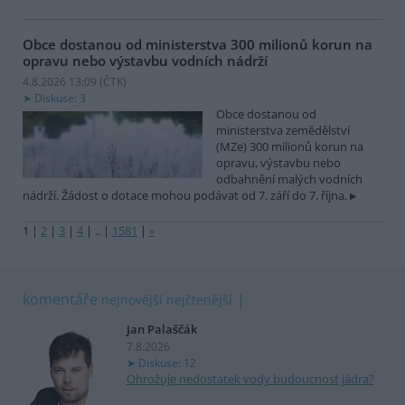
Obce dostanou od ministerstva 300 milionů korun na
opravu nebo výstavbu vodních nádrží
4.8.2026 13:09 (
ČTK
)
Diskuse: 3
Obce dostanou od
ministerstva zemědělství
(MZe) 300 milionů korun na
opravu, výstavbu nebo
odbahnění malých vodních
nádrží. Žádost o dotace mohou podávat od 7. září do 7. října.
1
|
2
|
3
|
4
|
..
|
1581
|
»
komentáře
nejnovější
nejčtenější
Jan Palaščák
7.8.2026
Diskuse: 12
Ohrožuje nedostatek vody budoucnost jádra?