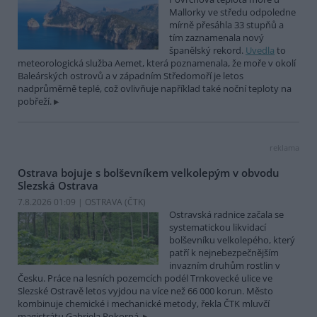
Mallorky ve středu odpoledne
mírně přesáhla 33 stupňů a
tím zaznamenala nový
španělský rekord.
Uvedla
to
meteorologická služba Aemet, která poznamenala, že moře v okolí
Baleárských ostrovů a v západním Středomoří je letos
nadprůměrně teplé, což ovlivňuje například také noční teploty na
pobřeží.
reklama
Ostrava bojuje s bolševníkem velkolepým v obvodu
Slezská Ostrava
7.8.2026 01:09 | OSTRAVA (
ČTK
)
Ostravská radnice začala se
systematickou likvidací
bolševníku velkolepého, který
patří k nejnebezpečnějším
invazním druhům rostlin v
Česku. Práce na lesních pozemcích podél Trnkovecké ulice ve
Slezské Ostravě letos vyjdou na více než 66 000 korun. Město
kombinuje chemické i mechanické metody, řekla ČTK mluvčí
magistrátu Gabriela Pokorná.