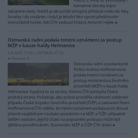
metrů. Z vody už vystoupaly i
kamenné obruby kdysi
zatopené cesty. Nádrž je ale pořád schopná přidávat vodu do řeky
Svratky i do vodáren, i když je letošní léto oproti předchozím
mimořádně horké, řekl ČTK vedoucí hrázný Antonín Hájek.
Ostravská radní podala trestní oznámení za postup
MŽP v kauze haldy Heřmanice
6.8.2026 17:50 | OSTRAVA (
ČTK
)
Diskuse: 4
Ostravská radní a poslankyně
Pirátů Andrea Hoffmannová
podala trestní oznámení za
postup ministerstva životního
prostředí (MŽP) v kauze haldy
Heřmanice. Vyplývá to ze zprávy, kterou ČTK poskytla Česká
pirátská strana. Požaduje, aby policie prověřila okolnosti odebrání
případu České inspekci životního prostředí (ČIŽP) a zastavení řízení.
Hoffmannová ČTK sdělila, že trestní oznámení podala proti dosud
přesně nezjištěným osobám působícím na MŽP a ČIŽP, případně
dalším osobám, jejichž účast na popsaném postupu může být
zjištěna prověřováním. Stanovisko MŽP a ČIŽP ČTK shání.