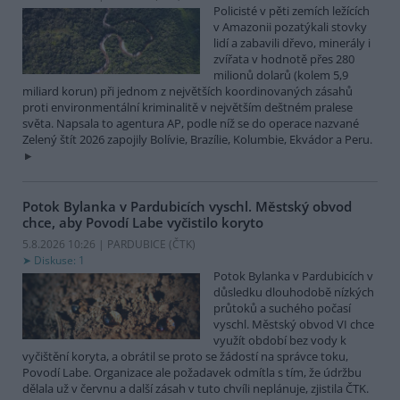
Policisté v pěti zemích ležících
v Amazonii pozatýkali stovky
lidí a zabavili dřevo, minerály i
zvířata v hodnotě přes 280
milionů dolarů (kolem 5,9
miliard korun) při jednom z největších koordinovaných zásahů
proti environmentální kriminalitě v největším deštném pralese
světa. Napsala to agentura AP, podle níž se do operace nazvané
Zelený štít 2026 zapojily Bolívie, Brazílie, Kolumbie, Ekvádor a Peru.
Potok Bylanka v Pardubicích vyschl. Městský obvod
chce, aby Povodí Labe vyčistilo koryto
5.8.2026 10:26 | PARDUBICE (
ČTK
)
Diskuse: 1
Potok Bylanka v Pardubicích v
důsledku dlouhodobě nízkých
průtoků a suchého počasí
vyschl. Městský obvod VI chce
využít období bez vody k
vyčištění koryta, a obrátil se proto se žádostí na správce toku,
Povodí Labe. Organizace ale požadavek odmítla s tím, že údržbu
dělala už v červnu a další zásah v tuto chvíli neplánuje, zjistila ČTK.