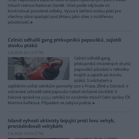
mluvčí radnice Radovan Daněk. Úřad podle něj bude víc
kontrolovat povolené odběry. Výzva k šetření vodou platí pro
všechny obce spadající pod Jihlavu jako obec s rozšířenou
působností.
Celníci odhalili gang překupníků papoušků, zajistili
stovku ptáků
5.8.2026 20:13 (
ČTK
)
Celníci odhalili gang
překupníků chráněných druhů
papoušků působící v několika
krajích a zajistili asi stovku
ptáků. S odchytem a
zajištěním zvířat celníkům pomohly zoo v Praze, Zlíně a Ostravě. V
ostravské zahradě také papoušci nalezli dočasné útočiště. V
tiskové zprávě na
webu
celníků to oznámila mluvčí Celní správy ČR
Martina Kaňková. Případem se zabývá policie.
Island vyhostí aktivisty bojující proti lovu velryb,
pronásledovali velrybáře
5.8.2026 19:54 (
ČTK
)
Islandské úřady nařídily