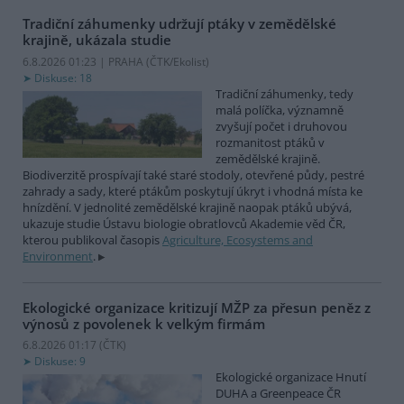
Tradiční záhumenky udržují ptáky v zemědělské
krajině, ukázala studie
6.8.2026 01:23 | PRAHA (
ČTK/Ekolist
)
Diskuse: 18
Tradiční záhumenky, tedy
malá políčka, významně
zvyšují počet i druhovou
rozmanitost ptáků v
zemědělské krajině.
Biodiverzitě prospívají také staré stodoly, otevřené půdy, pestré
zahrady a sady, které ptákům poskytují úkryt i vhodná místa ke
hnízdění. V jednolité zemědělské krajině naopak ptáků ubývá,
ukazuje studie Ústavu biologie obratlovců Akademie věd ČR,
kterou publikoval časopis
Agriculture, Ecosystems and
Environment
.
Ekologické organizace kritizují MŽP za přesun peněz z
výnosů z povolenek k velkým firmám
6.8.2026 01:17 (
ČTK
)
Diskuse: 9
Ekologické organizace Hnutí
DUHA a Greenpeace ČR