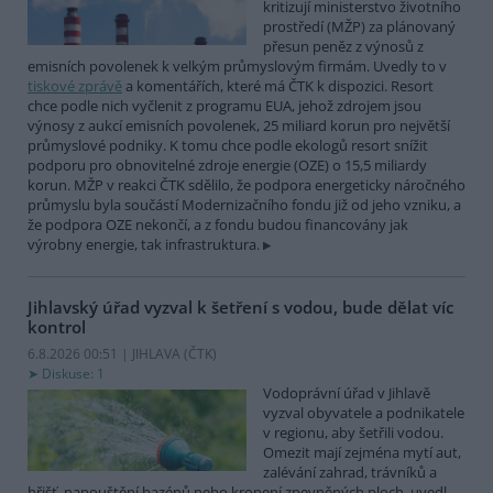
kritizují ministerstvo životního
prostředí (MŽP) za plánovaný
přesun peněz z výnosů z
emisních povolenek k velkým průmyslovým firmám. Uvedly to v
tiskové zprávě
a komentářích, které má ČTK k dispozici. Resort
chce podle nich vyčlenit z programu EUA, jehož zdrojem jsou
výnosy z aukcí emisních povolenek, 25 miliard korun pro největší
průmyslové podniky. K tomu chce podle ekologů resort snížit
podporu pro obnovitelné zdroje energie (OZE) o 15,5 miliardy
korun. MŽP v reakci ČTK sdělilo, že podpora energeticky náročného
průmyslu byla součástí Modernizačního fondu již od jeho vzniku, a
že podpora OZE nekončí, a z fondu budou financovány jak
výrobny energie, tak infrastruktura.
Jihlavský úřad vyzval k šetření s vodou, bude dělat víc
kontrol
6.8.2026 00:51 | JIHLAVA (
ČTK
)
Diskuse: 1
Vodoprávní úřad v Jihlavě
vyzval obyvatele a podnikatele
v regionu, aby šetřili vodou.
Omezit mají zejména mytí aut,
zalévání zahrad, trávníků a
hřišť, napouštění bazénů nebo kropení zpevněných ploch, uvedl