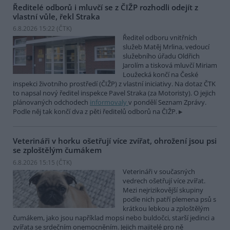
Ředitelé odborů i mluvčí se z ČIŽP rozhodli odejít z
vlastní vůle, řekl Straka
6.8.2026 15:22 (
ČTK
)
Ředitel odboru vnitřních
služeb Matěj Mrlina, vedoucí
služebního úřadu Oldřich
Jarolím a tisková mluvčí Miriam
Loužecká končí na České
inspekci životního prostředí (ČIŽP) z vlastní iniciativy. Na dotaz ČTK
to napsal nový ředitel inspekce Pavel Straka (za Motoristy). O jejich
plánovaných odchodech
informovaly
v pondělí Seznam Zprávy.
Podle něj tak končí dva z pěti ředitelů odborů na ČIŽP.
Veterináři v horku ošetřují více zvířat, ohrožení jsou psi
se zploštělým čumákem
6.8.2026 15:15 (
ČTK
)
Veterináři v současných
vedrech ošetřují více zvířat.
Mezi nejrizikovější skupiny
podle nich patří plemena psů s
krátkou lebkou a zploštělým
čumákem, jako jsou například mopsi nebo buldočci, starší jedinci a
zvířata se srdečním onemocněním. Jejich majitelé pro ně