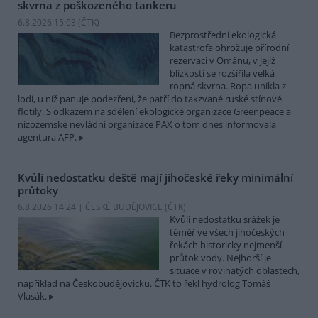
skvrna z poškozeného tankeru
6.8.2026 15:03 (
ČTK
)
Bezprostřední ekologická
katastrofa ohrožuje přírodní
rezervaci v Ománu, v jejíž
blízkosti se rozšířila velká
ropná skvrna. Ropa unikla z
lodi, u níž panuje podezření, že patří do takzvané ruské stínové
flotily. S odkazem na sdělení ekologické organizace Greenpeace a
nizozemské nevládní organizace PAX o tom dnes informovala
agentura AFP.
Kvůli nedostatku deště mají jihočeské řeky minimální
průtoky
6.8.2026 14:24 | ČESKÉ BUDĚJOVICE (
ČTK
)
Kvůli nedostatku srážek je
téměř ve všech jihočeských
řekách historicky nejmenší
průtok vody. Nejhorší je
situace v rovinatých oblastech,
například na Českobudějovicku. ČTK to řekl hydrolog Tomáš
Vlasák.