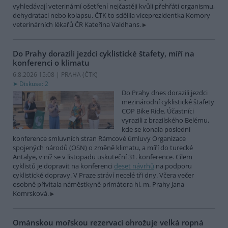
vyhledávají veterinární ošetření nejčastěji kvůli přehřátí organismu,
dehydrataci nebo kolapsu. ČTK to sdělila viceprezidentka Komory
veterinárních lékařů ČR Kateřina Valdhans.
Do Prahy dorazili jezdci cyklistické štafety, míří na
konferenci o klimatu
6.8.2026 15:08 | PRAHA (
ČTK
)
Diskuse: 2
Do Prahy dnes dorazili jezdci
mezinárodní cyklistické štafety
COP Bike Ride. Účastníci
vyrazili z brazilského Belému,
kde se konala poslední
konference smluvních stran Rámcové úmluvy Organizace
spojených národů (OSN) o změně klimatu, a míří do turecké
Antalye, v níž se v listopadu uskuteční 31. konference. Cílem
cyklistů je dopravit na konferenci
deset návrhů
na podporu
cyklistické dopravy. V Praze stráví necelé tři dny. Včera večer
osobně přivítala náměstkyně primátora hl. m. Prahy Jana
Komrsková.
Ománskou mořskou rezervaci ohrožuje velká ropná