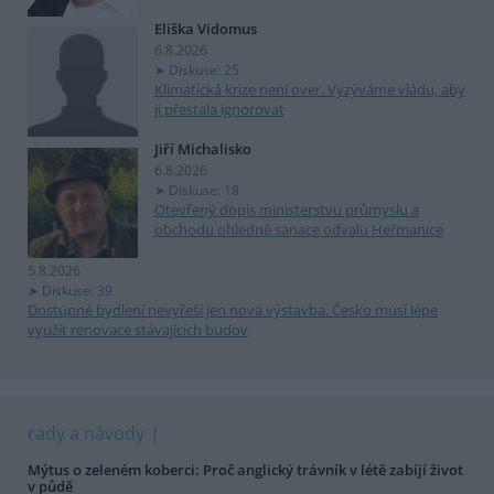
Eliška Vidomus
6.8.2026
Diskuse: 25
Klimatická krize není over. Vyzýváme vládu, aby
ji přestala ignorovat
Jiří Michalisko
6.8.2026
Diskuse: 18
Otevřený dopis ministerstvu průmyslu a
obchodu ohledně sanace odvalu Heřmanice
5.8.2026
Diskuse: 39
Dostupné bydlení nevyřeší jen nová výstavba. Česko musí lépe
využít renovace stávajících budov
rady a návody
Mýtus o zeleném koberci: Proč anglický trávník v létě zabíjí život
v půdě