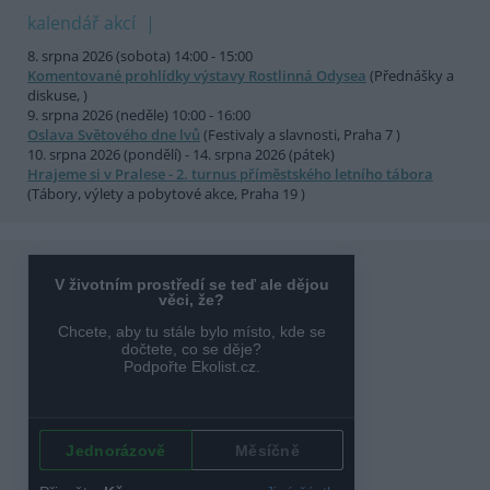
kalendář akcí
8. srpna 2026 (sobota) 14:00 - 15:00
Komentované prohlídky výstavy Rostlinná Odysea
(Přednášky a
diskuse, )
9. srpna 2026 (neděle) 10:00 - 16:00
Oslava Světového dne lvů
(Festivaly a slavnosti, Praha 7 )
10. srpna 2026 (pondělí) - 14. srpna 2026 (pátek)
Hrajeme si v Pralese - 2. turnus příměstského letního tábora
(Tábory, výlety a pobytové akce, Praha 19 )