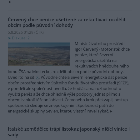
Červený chce peníze ušetřené za rekultivaci rozdělit
obcím podle původní dohody
5.8.2026 01:29 (
ČTK
)
Diskuse: 2
Ministr životního prostředí
Igor Červený (Motoristé) chce
peníze, které Severní
energetická ušetřila na
rekultivacích hnědouhelného
lomu ČSA na Mostecku, rozdělit obcím podle původní dohody.
Uvedl to na síti
X
. Původně chtěla Severní energetická dát peníze
obcím prostřednictvím Státního fondu životního prostředí (SFŽP),
v pondělí ale společnost uvedla, že hodlá sama rozhodnout o
využití peněz a že chce ohledně výše podpory jednat přímo s
obcemi v okolí těžební oblasti. Červeného krok překvapil, postup
společnosti sleduje se znepokojením. Společnost patří do
energetické skupiny Sev.en, kterou vlastní Pavel Tykač.
Italské zemědělce trápí listokaz japonský ničící vinice i
sady