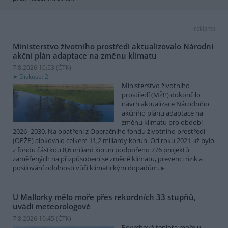
reklama
Ministerstvo životního prostředí aktualizovalo Národní
akční plán adaptace na změnu klimatu
7.8.2026 10:53 (
ČTK
)
Diskuse: 2
Ministerstvo životního
prostředí (MŽP) dokončilo
návrh aktualizace Národního
akčního plánu adaptace na
změnu klimatu pro období
2026–2030. Na opatření z Operačního fondu životního prostředí
(OPŽP) alokovalo celkem 11,2 miliardy korun. Od roku 2021 už bylo
z fondu částkou 8,6 miliard korun podpořeno 776 projektů
zaměřených na přizpůsobení se změně klimatu, prevenci rizik a
posilování odolnosti vůči klimatickým dopadům.
U Mallorky mělo moře přes rekordních 33 stupňů,
uvádí meteorologové
7.8.2026 10:45 (
ČTK
)
Povrchová teplota moře u