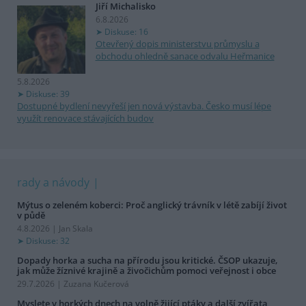
Jiří Michalisko
6.8.2026
Diskuse: 16
Otevřený dopis ministerstvu průmyslu a
obchodu ohledně sanace odvalu Heřmanice
5.8.2026
Diskuse: 39
Dostupné bydlení nevyřeší jen nová výstavba. Česko musí lépe
využít renovace stávajících budov
rady a návody
Mýtus o zeleném koberci: Proč anglický trávník v létě zabíjí život
v půdě
4.8.2026 | Jan Skala
Diskuse: 32
Dopady horka a sucha na přírodu jsou kritické. ČSOP ukazuje,
jak může žíznivé krajině a živočichům pomoci veřejnost i obce
29.7.2026 | Zuzana Kučerová
Myslete v horkých dnech na volně žijící ptáky a další zvířata