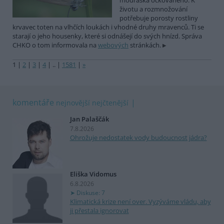
modráska očkovaného. K
životu a rozmnožování
potřebuje porosty rostliny
krvavec toten na vlhčích loukách i vhodné druhy mravenců. Ti se
starají o jeho housenky, které si odnášejí do svých hnízd. Správa
CHKO o tom informovala na
webových
stránkách.
1
|
2
|
3
|
4
|
..
|
1581
|
»
komentáře
nejnovější
nejčtenější
Jan Palaščák
7.8.2026
Ohrožuje nedostatek vody budoucnost jádra?
Eliška Vidomus
6.8.2026
Diskuse: 7
Klimatická krize není over. Vyzýváme vládu, aby
ji přestala ignorovat