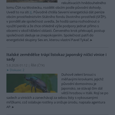
rekultivacích hnědouhelného
lomu ČSA na Mostecku, rozdělit obcím podle původní dohody.
Uvedl to na síti
X
. Původně chtěla Severní energetická dát peníze
obcím prostřednictvím Státního fondu životního prostředí (SFŽP),
v pondělí ale společnost uvedla, že hodlá sama rozhodnout o
využití peněz a že chce ohledně výše podpory jednat přímo s
obcemi v okolí těžební oblasti. Červeného krok překvapil, postup
společnosti sleduje se znepokojením. Společnost patří do
energetické skupiny Sev.en, kterou vlastní Pavel Tykač.
Italské zemědělce trápí listokaz japonský ničící vinice i
sady
5.8.2026 01:12 | ŘÍM (
ČTK
)
Diskuse: 2
Duhově zelení brouci s
měňavými krovkami, jejichž
původní domovinou je
Japonsko, se stávají čím dál
větší hrozbou v Itálii. Rojí se po
sadech a vinicích a zanechávají za sebou listy s vykousanými
mřížkami, což oslabuje rostliny a snižuje úrodu, napsala agentura
AP.