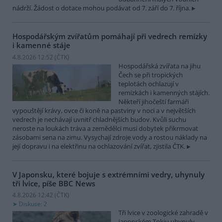
nádrží. Žádost o dotace mohou podávat od 7. září do 7. října.
Hospodářským zvířatům pomáhají při vedrech remízky
i kamenné stáje
4.8.2026 12:52 (
ČTK
)
Hospodářská zvířata na jihu
Čech se při tropických
teplotách ochlazují v
remízkách i kamenných stájích.
Někteří jihočeští farmáři
vypouštějí krávy, ovce či koně na pastviny v noci a v největších
vedrech je nechávají uvnitř chladnějších budov. Kvůli suchu
neroste na loukách tráva a zemědělci musí dobytek přikrmovat
zásobami sena na zimu. Vysychají zdroje vody a rostou náklady na
její dopravu i na elektřinu na ochlazování zvířat, zjistila ČTK.
V Japonsku, které bojuje s extrémními vedry, uhynuly
tři lvice, píše BBC News
4.8.2026 12:42 (
ČTK
)
Diskuse: 2
Tři lvice v zoologické zahradě v
japonském Tokiu uhynuly