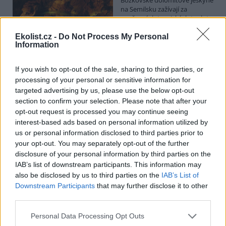
na Semilsku zažívají za
současných tropických teplot
nečekaný nápor. Jde sice o
jedno z nejchladnějších míst v
Ekolist.cz -
Do Not Process My Personal
Information
Libereckém kraji, které má stálou teplotu mezi 7,5 až devíti stupni
Celsia, přesto v minulosti podle vedoucího Bozkovských jeskyní
Dušana Milky k nim lidé přicházeli spíše v době, když bylo nevlídno.
If you wish to opt-out of the sale, sharing to third parties, or
processing of your personal or sensitive information for
targeted advertising by us, please use the below opt-out
V pěti zemích Amazonie zatkli stovky lidí kvůli
section to confirm your selection. Please note that after your
environmentální kriminalitě
opt-out request is processed you may continue seeing
interest-based ads based on personal information utilized by
5.8.2026 10:34 | BOGOTÁ (
ČTK
)
Policisté v pěti zemích ležících
us or personal information disclosed to third parties prior to
v Amazonii pozatýkali stovky
your opt-out. You may separately opt-out of the further
lidí a zabavili dřevo, minerály i
disclosure of your personal information by third parties on the
zvířata v hodnotě přes 280
IAB’s list of downstream participants. This information may
milionů dolarů (kolem 5,9
also be disclosed by us to third parties on the
IAB’s List of
miliard korun) při jednom z největších koordinovaných zásahů
proti environmentální kriminalitě v největším deštném pralese
Downstream Participants
that may further disclose it to other
světa. Napsala to agentura AP, podle níž se do operace nazvané
third parties.
Zelený štít 2026 zapojily Bolívie, Brazílie, Kolumbie, Ekvádor a Peru.
Personal Data Processing Opt Outs