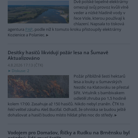
Dvě polské tepelné elektrárny
omezují svůj provoz kvůli vlně
veder a nízké hladině vody v
řece Visle, kterou používají k
chlazení. Napsala to tisková
agentura
PAP
, podle níž k tomuto kroku přistoupily elektrárny
Kozienice a Polaniec.
Desítky hasičů likvidují požár lesa na Šumavě
Aktualizováno
4.8.2026 17:13 (
ČTK
)
Diskuse: 2
Požár přibližně šesti hektarů
lesa a louky u šumavských
Nezdic na Klatovsku se přestal
šířit. Vrtulník s bambivakem
odletěl zhruba po 1,5 hodině
kolem 17:00. Zasahuje až 150 hasičů. Nikdo nebyl zraněn. ČTK to
řekl velitel zásahu Aleš Bucifal. Odhadl, že ohniska se budou ještě
dohašovat a hasiči budou místo hlídat přes noc do středy.
Vodojem pro Domašov, Říčky a Rudku na Brněnsku byl