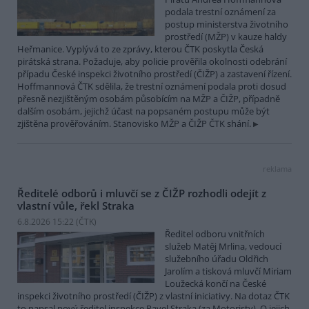
podala trestní oznámení za
postup ministerstva životního
prostředí (MŽP) v kauze haldy
Heřmanice. Vyplývá to ze zprávy, kterou ČTK poskytla Česká
pirátská strana. Požaduje, aby policie prověřila okolnosti odebrání
případu České inspekci životního prostředí (ČIŽP) a zastavení řízení.
Hoffmannová ČTK sdělila, že trestní oznámení podala proti dosud
přesně nezjištěným osobám působícím na MŽP a ČIŽP, případně
dalším osobám, jejichž účast na popsaném postupu může být
zjištěna prověřováním. Stanovisko MŽP a ČIŽP ČTK shání.
reklama
Ředitelé odborů i mluvčí se z ČIŽP rozhodli odejít z
vlastní vůle, řekl Straka
6.8.2026 15:22 (
ČTK
)
Ředitel odboru vnitřních
služeb Matěj Mrlina, vedoucí
služebního úřadu Oldřich
Jarolím a tisková mluvčí Miriam
Loužecká končí na České
inspekci životního prostředí (ČIŽP) z vlastní iniciativy. Na dotaz ČTK
to napsal nový ředitel inspekce Pavel Straka (za Motoristy). O jejich