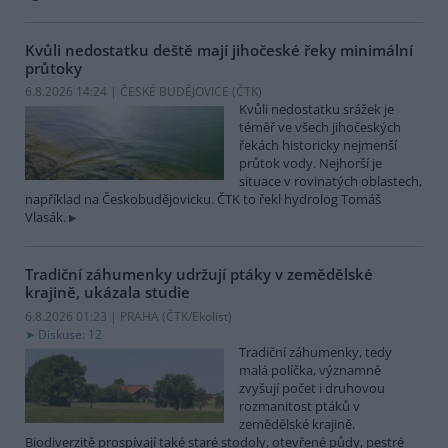
Kvůli nedostatku deště mají jihočeské řeky minimální
průtoky
6.8.2026 14:24 | ČESKÉ BUDĚJOVICE (
ČTK
)
Kvůli nedostatku srážek je
téměř ve všech jihočeských
řekách historicky nejmenší
průtok vody. Nejhorší je
situace v rovinatých oblastech,
například na Českobudějovicku. ČTK to řekl hydrolog Tomáš
Vlasák.
Tradiční záhumenky udržují ptáky v zemědělské
krajině, ukázala studie
6.8.2026 01:23 | PRAHA (
ČTK/Ekolist
)
Diskuse: 12
Tradiční záhumenky, tedy
malá políčka, významně
zvyšují počet i druhovou
rozmanitost ptáků v
zemědělské krajině.
Biodiverzitě prospívají také staré stodoly, otevřené půdy, pestré