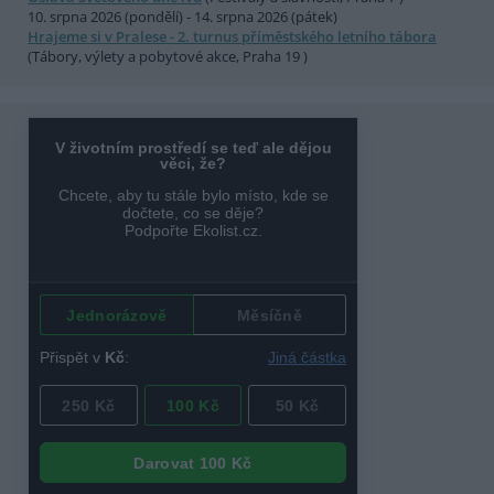
10. srpna 2026 (pondělí) - 14. srpna 2026 (pátek)
Hrajeme si v Pralese - 2. turnus příměstského letního tábora
(Tábory, výlety a pobytové akce, Praha 19 )