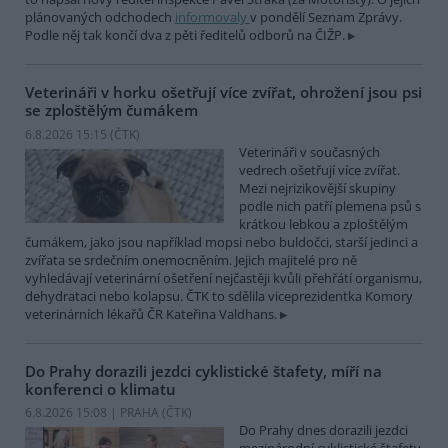
plánovaných odchodech
informovaly
v pondělí Seznam Zprávy.
Podle něj tak končí dva z pěti ředitelů odborů na ČIŽP.
Veterináři v horku ošetřují více zvířat, ohrožení jsou psi
se zploštělým čumákem
6.8.2026 15:15 (
ČTK
)
Veterináři v současných
vedrech ošetřují více zvířat.
Mezi nejrizikovější skupiny
podle nich patří plemena psů s
krátkou lebkou a zploštělým
čumákem, jako jsou například mopsi nebo buldočci, starší jedinci a
zvířata se srdečním onemocněním. Jejich majitelé pro ně
vyhledávají veterinární ošetření nejčastěji kvůli přehřátí organismu,
dehydrataci nebo kolapsu. ČTK to sdělila viceprezidentka Komory
veterinárních lékařů ČR Kateřina Valdhans.
Do Prahy dorazili jezdci cyklistické štafety, míří na
konferenci o klimatu
6.8.2026 15:08 | PRAHA (
ČTK
)
Do Prahy dnes dorazili jezdci