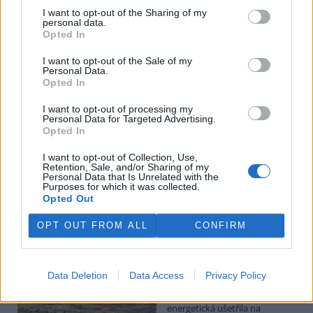
I want to opt-out of the Sharing of my
Potok Bylanka v Pardubicích vyschl. Městský obvod
personal data.
chce, aby Povodí Labe vyčistilo koryto
Opted In
5.8.2026 10:26 | PARDUBICE (
ČTK
)
I want to opt-out of the Sale of my
Diskuse: 1
Personal Data.
Potok Bylanka v Pardubicích v
Opted In
důsledku dlouhodobě nízkých
průtoků a suchého počasí
I want to opt-out of processing my
vyschl. Městský obvod VI chce
Personal Data for Targeted Advertising.
využít období bez vody k
Opted In
vyčištění koryta, a obrátil se proto se žádostí na správce toku,
Povodí Labe. Organizace ale požadavek odmítla s tím, že údržbu
I want to opt-out of Collection, Use,
dělala už v červnu a další zásah v tuto chvíli neplánuje, zjistila ČTK.
Retention, Sale, and/or Sharing of my
Personal Data that Is Unrelated with the
Purposes for which it was collected.
Opted Out
Červený chce peníze ušetřené za rekultivaci rozdělit
OPT OUT FROM ALL
CONFIRM
obcím podle původní dohody
5.8.2026 01:29 (
ČTK
)
Diskuse: 2
Ministr životního prostředí
Data Deletion
Data Access
Privacy Policy
Igor Červený (Motoristé) chce
peníze, které Severní
energetická ušetřila na