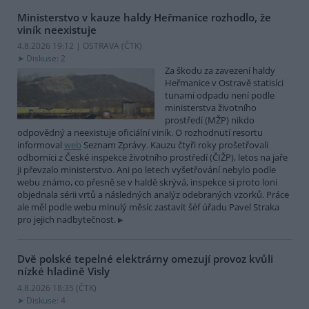
Ministerstvo v kauze haldy Heřmanice rozhodlo, že
viník neexistuje
4.8.2026 19:12 | OSTRAVA (
ČTK
)
Diskuse: 2
Za škodu za zavezení haldy
Heřmanice v Ostravě statisíci
tunami odpadu není podle
ministerstva životního
prostředí (MŽP) nikdo
odpovědný a neexistuje oficiální viník. O rozhodnutí resortu
informoval
web
Seznam Zprávy. Kauzu čtyři roky prošetřovali
odborníci z České inspekce životního prostředí (ČIŽP), letos na jaře
ji převzalo ministerstvo. Ani po letech vyšetřování nebylo podle
webu známo, co přesně se v haldě skrývá, inspekce si proto loni
objednala sérii vrtů a následných analýz odebraných vzorků. Práce
ale měl podle webu minulý měsíc zastavit šéf úřadu Pavel Straka
pro jejich nadbytečnost.
Dvě polské tepelné elektrárny omezují provoz kvůli
nízké hladině Visly
4.8.2026 18:35 (
ČTK
)
Diskuse: 4