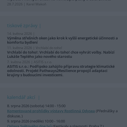
28.7.2026 | Karel Makoň
tiskové zprávy
14. května 2026 |
Výměna střešních oken jako krok k vyšší energetické účinnosti a
komfortu bydlení
11. května 2026 |
Vrchlabí do toho!
Vrchlabí do toho!: Vrchlabí do toho! chce vyhrát volby. Nabízí
Lukáše Teplého jako nového starostu
7. května 2026 |
ASITIS s.r.o.
ASITIS s.r.o.: Podřipsko zahájilo přípravu strategie klimatické
odolnosti. Projekt Pathways2Resilience propojil adaptaci
krajiny s budoucími investicemi.
kalendář akcí
8. srpna 2026 (sobota) 14:00 - 15:00
Komentované prohlídky výstavy Rostlinná Odysea
(Přednášky a
diskuse, )
9. srpna 2026 (neděle) 10:00 - 16:00
Oslava Světového dne lvů
(Festivaly a slavnosti, Praha 7 )