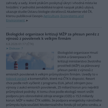
zahrady a sady, které ptákům poskytují úkryt i vhodná místa ke
hnízdění. V jednolité zemědělské krajině naopak ptáků ubývá,
ukazuje studie Ústavu biologie obratlovců Akademie věd ČR,
kterou publikoval časopis
Agriculture, Ecosystems and
Environment
.
Ekologické organizace kritizují MŽP za přesun peněz z
výnosů z povolenek k velkým firmám
6.8.2026 01:17 (
ČTK
)
Diskuse: 7
Ekologické organizace Hnutí
DUHA a Greenpeace ČR
kritizují ministerstvo životního
prostředí (MŽP) za plánovaný
přesun peněz z výnosů z
emisních povolenek k velkým průmyslovým firmám. Uvedly to v
tiskové zprávě
a komentářích, které má ČTK k dispozici. Resort
chce podle nich vyčlenit z programu EUA, jehož zdrojem jsou
výnosy z aukcí emisních povolenek, 25 miliard korun pro největší
průmyslové podniky. K tomu chce podle ekologů resort snížit
podporu pro obnovitelné zdroje energie (OZE) o 15,5 miliardy
korun. MŽP v reakci ČTK sdělilo, že podpora energeticky náročného
průmyslu byla součástí Modernizačního fondu již od jeho vzniku, a