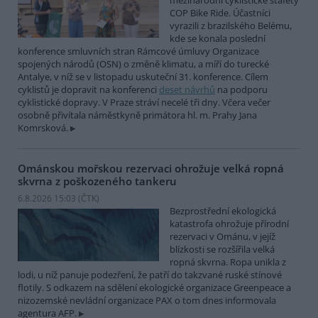
mezinárodní cyklistické štafety
COP Bike Ride. Účastníci
vyrazili z brazilského Belému,
kde se konala poslední
konference smluvních stran Rámcové úmluvy Organizace
spojených národů (OSN) o změně klimatu, a míří do turecké
Antalye, v níž se v listopadu uskuteční 31. konference. Cílem
cyklistů je dopravit na konferenci
deset návrhů
na podporu
cyklistické dopravy. V Praze stráví necelé tři dny. Včera večer
osobně přivítala náměstkyně primátora hl. m. Prahy Jana
Komrsková.
Ománskou mořskou rezervaci ohrožuje velká ropná
skvrna z poškozeného tankeru
6.8.2026 15:03 (
ČTK
)
Bezprostřední ekologická
katastrofa ohrožuje přírodní
rezervaci v Ománu, v jejíž
blízkosti se rozšířila velká
ropná skvrna. Ropa unikla z
lodi, u níž panuje podezření, že patří do takzvané ruské stínové
flotily. S odkazem na sdělení ekologické organizace Greenpeace a
nizozemské nevládní organizace PAX o tom dnes informovala
agentura AFP.