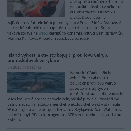
překupníků chráněných druhů
papoušků působící v několika
krajích a zajistili asi stovku
ptáků. S odchytem a
zajištěním zvířat celníkům pomohly zoo v Praze, Zlíně a Ostravě. V
ostravské zahradě také papoušci nalezli dočasné útočiště. V
tiskové zprávě na
webu
celníků to oznámila mluvčí Celní správy ČR
Martina Kaňková. Případem se zabývá policie.
Island vyhostí aktivisty bojující proti lovu velryb,
pronásledovali velrybáře
5.8.2026 19:54 (
ČTK
)
Islandské úřady nařídily
vyhoštění 21 aktivistů
bojujících proti lovu velryb
poté, co minulý týden
pobřežní stráž s policií zabavily
jejich loď, která pronásledovala velrybářské plavidlo. Pasažéři lodi
patřící nadaci kanadsko-amerického ekologického aktivisty Paula
Watsona jsou od té doby zadržováni v Reykjavíku. Sám Watson na
palubě nebyl. Píše o tom agentura AFP s odvoláním na islandskou
policii.