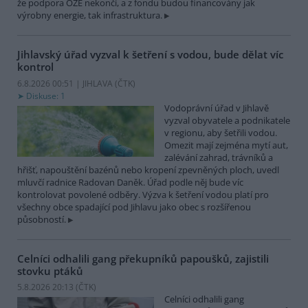
že podpora OZE nekončí, a z fondu budou financovány jak
výrobny energie, tak infrastruktura.
Jihlavský úřad vyzval k šetření s vodou, bude dělat víc
kontrol
6.8.2026 00:51 | JIHLAVA (
ČTK
)
Diskuse: 1
Vodoprávní úřad v Jihlavě
vyzval obyvatele a podnikatele
v regionu, aby šetřili vodou.
Omezit mají zejména mytí aut,
zalévání zahrad, trávníků a
hřišť, napouštění bazénů nebo kropení zpevněných ploch, uvedl
mluvčí radnice Radovan Daněk. Úřad podle něj bude víc
kontrolovat povolené odběry. Výzva k šetření vodou platí pro
všechny obce spadající pod Jihlavu jako obec s rozšířenou
působností.
Celníci odhalili gang překupníků papoušků, zajistili
stovku ptáků
5.8.2026 20:13 (
ČTK
)
Celníci odhalili gang