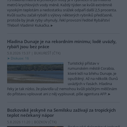
metrů krychlových vody méně. Každý týden se kvůli extrémně
vysokým teplotám a nedostatku srážek odpaří další 2,5 procenta.
Kvůli suchu začali rybáři s výlovy některých rybníků předčasně,
protože by jinak ryby uhynuly, řekl provozní ředitel Rybářství
Třeboň Vladimír Kukačka.
Hladina Dunaje je na rekordním minimu; lodě uvázly,
rybáři jsou bez práce
5.8.2026 15:37 | BUKUREŠŤ (
ČTK
)
Diskuse: 16
Turistický přístav v
rumunském městě Corabia,
které leží na břehu Dunaje, je
opuštěný. Až na několik člunů
uvázlých v řasách. Hladina
řeky je tak nízko, že plavidla už nemohou kvůli písčitým mělčinám
do přístavu vplouvat ani z něj vyplouvat, píše agentura AFP.
Bozkovské jeskyně na Semilsku zažívají za tropických
teplot nečekaný nápor
5.8.2026 11:20 | BOZKOV (
ČTK
)
Bozkovské dolomitové jeskyně