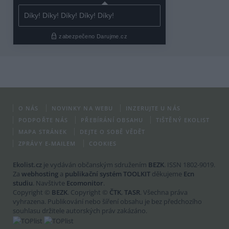
O NÁS
NOVINKY NA WEBU
INZERUJTE U NÁS
PODPOŘTE NÁS
PŘEBÍRÁNÍ OBSAHU
TIŠTĚNÝ EKOLIST
MAPA STRÁNEK
DEJTE O SOBĚ VĚDĚT
ZPRÁVY E-MAILEM
COOKIES
Ekolist.cz
je vydáván občanským sdružením
BEZK
. ISSN 1802-9019.
Za
webhosting
a
publikační systém TOOLKIT
děkujeme
Ecn
studiu
. Navštivte
Ecomonitor
.
Copyright ©
BEZK
. Copyright ©
ČTK
,
TASR
. Všechna práva
vyhrazena. Publikování nebo šíření obsahu je bez předchozího
souhlasu držitele autorských práv zakázáno.