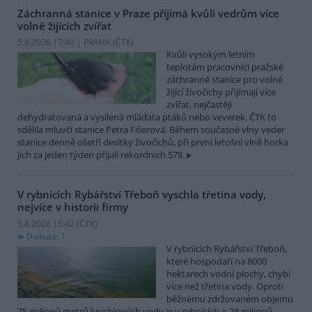
Záchranná stanice v Praze přijímá kvůli vedrům více
volně žijících zvířat
5.8.2026 17:40 | PRAHA (
ČTK
)
Kvůli vysokým letním
teplotám pracovníci pražské
záchranné stanice pro volně
žijící živočichy přijímají více
zvířat, nejčastěji
dehydratovaná a vysílená mláďata ptáků nebo veverek. ČTK to
sdělila mluvčí stanice Petra Fišerová. Během současné vlny veder
stanice denně ošetří desítky živočichů, při první letošní vlně horka
jich za jeden týden přijali rekordních 578.
V rybnících Rybářství Třeboň vyschla třetina vody,
nejvíce v historii firmy
5.8.2026 15:42 (
ČTK
)
Diskuse: 1
V rybnících Rybářství Třeboň,
které hospodaří na 8000
hektarech vodní plochy, chybí
více než třetina vody. Oproti
běžnému zdržovaném objemu
75 milionů metrů krychlových vody je v rybnících o 28 milionů