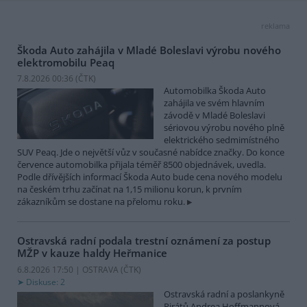
reklama
Škoda Auto zahájila v Mladé Boleslavi výrobu nového
elektromobilu Peaq
7.8.2026 00:36 (
ČTK
)
Automobilka Škoda Auto
zahájila ve svém hlavním
závodě v Mladé Boleslavi
sériovou výrobu nového plně
elektrického sedmimístného
SUV Peaq. Jde o největší vůz v současné nabídce značky. Do konce
července automobilka přijala téměř 8500 objednávek, uvedla.
Podle dřívějších informací Škoda Auto bude cena nového modelu
na českém trhu začínat na 1,15 milionu korun, k prvním
zákazníkům se dostane na přelomu roku.
Ostravská radní podala trestní oznámení za postup
MŽP v kauze haldy Heřmanice
6.8.2026 17:50 | OSTRAVA (
ČTK
)
Diskuse: 2
Ostravská radní a poslankyně
Pirátů Andrea Hoffmannová