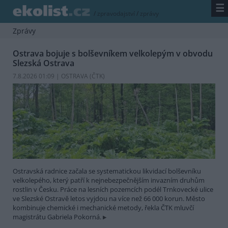
☰
/
zpravodajství
/
zprávy
Zprávy
Ostrava bojuje s bolševníkem velkolepým v obvodu
Slezská Ostrava
7.8.2026 01:09 | OSTRAVA (
ČTK
)
Ostravská radnice začala se systematickou likvidací bolševníku
velkolepého, který patří k nejnebezpečnějším invazním druhům
rostlin v Česku. Práce na lesních pozemcích podél Trnkovecké ulice
ve Slezské Ostravě letos vyjdou na více než 66 000 korun. Město
kombinuje chemické i mechanické metody, řekla ČTK mluvčí
magistrátu Gabriela Pokorná.