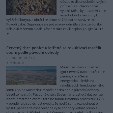
důsledku dlouhodobě nízkých
průtoků a suchého počasí
vyschl. Městský obvod VI chce
využít období bez vody k
vyčištění koryta, a obrátil se proto se žádostí na správce toku,
Povodí Labe. Organizace ale požadavek odmítla s tím, že údržbu
dělala už v červnu a další zásah v tuto chvíli neplánuje, zjistila ČTK.
Červený chce peníze ušetřené za rekultivaci rozdělit
obcím podle původní dohody
5.8.2026 01:29 (
ČTK
)
Diskuse: 2
Ministr životního prostředí
Igor Červený (Motoristé) chce
peníze, které Severní
energetická ušetřila na
rekultivacích hnědouhelného
lomu ČSA na Mostecku, rozdělit obcím podle původní dohody.
Uvedl to na síti
X
. Původně chtěla Severní energetická dát peníze
obcím prostřednictvím Státního fondu životního prostředí (SFŽP),
v pondělí ale společnost uvedla, že hodlá sama rozhodnout o
využití peněz a že chce ohledně výše podpory jednat přímo s
obcemi v okolí těžební oblasti. Červeného krok překvapil, postup