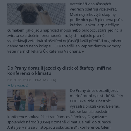
Veterináři v současných
vedrech ošetřují více zvířat.
Mezi nejrizikovější skupiny
podle nich patří plemena psů s
krátkou lebkou a zploštělým
čumákem, jako jsou například mopsi nebo buldočci, starší jedinci a
zvířata se srdečním onemocněním. Jejich majitelé pro ně
vyhledávají veterinární ošetření nejčastěji kvůli přehřátí organismu,
dehydrataci nebo kolapsu. ČTK to sdělila viceprezidentka Komory
veterinárních lékařů ČR Kateřina Valdhans.
Do Prahy dorazili jezdci cyklistické štafety, míří na
konferenci o klimatu
6.8.2026 15:08 | PRAHA (
ČTK
)
Diskuse: 2
Do Prahy dnes dorazili jezdci
mezinárodní cyklistické štafety
COP Bike Ride. Účastníci
vyrazili z brazilského Belému,
kde se konala poslední
konference smluvních stran Rámcové úmluvy Organizace
spojených národů (OSN) o změně klimatu, a míří do turecké
Antalye, v níž se v listopadu uskuteční 31. konference. Cílem