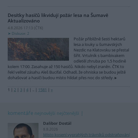
Desítky hasičů likvidují požár lesa na Šumavě
Aktualizováno
4.8.2026 17:13 (
ČTK
)
Diskuse: 2
Požár přibližně šesti hektarů
lesa a louky u šumavských
Nezdic na Klatovsku se přestal
šířit. Vrtulník s bambivakem
odletěl zhruba po 1,5 hodině
kolem 17:00. Zasahuje až 150 hasičů. Nikdo nebyl zraněn. ČTK to
řekl velitel zásahu Aleš Bucifal. Odhadl, že ohniska se budou ještě
dohašovat a hasiči budou místo hlídat přes noc do středy.
1
|
2
|
3
|
4
|
..
|
1581
|
»
komentáře
nejnovější
nejčtenější
Dalibor Dostál
8.8.2026
Místo kosení vyprahlých trávníků odstraňování