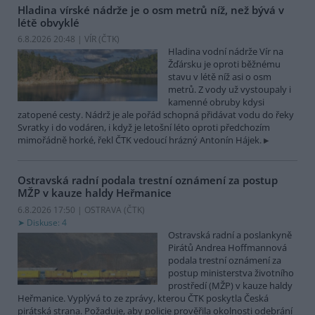
Hladina vírské nádrže je o osm metrů níž, než bývá v
létě obvyklé
6.8.2026 20:48 | VÍR (
ČTK
)
Hladina vodní nádrže Vír na
Žďársku je oproti běžnému
stavu v létě níž asi o osm
metrů. Z vody už vystoupaly i
kamenné obruby kdysi
zatopené cesty. Nádrž je ale pořád schopná přidávat vodu do řeky
Svratky i do vodáren, i když je letošní léto oproti předchozím
mimořádně horké, řekl ČTK vedoucí hrázný Antonín Hájek.
Ostravská radní podala trestní oznámení za postup
MŽP v kauze haldy Heřmanice
6.8.2026 17:50 | OSTRAVA (
ČTK
)
Diskuse: 4
Ostravská radní a poslankyně
Pirátů Andrea Hoffmannová
podala trestní oznámení za
postup ministerstva životního
prostředí (MŽP) v kauze haldy
Heřmanice. Vyplývá to ze zprávy, kterou ČTK poskytla Česká
pirátská strana. Požaduje, aby policie prověřila okolnosti odebrání