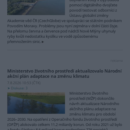
pomocí digitálního dvojčete
povodí testovat odborníci z
Ústavu globální změny
Akademie věd ČR (CzechGlobe) ve spolupráci se státním podnikem
Povodím Moravy. Problémy jsou nyní zejména v dolní části Dyje.
Na přelomu června a července pod nádrží Nové Mlýny uhynuly
ryby kvůli nedostatku kyslíku ve vodě způsobenému
přemnožením sinic.
reklama
Ministerstvo životního prostředí aktualizovalo Národní
akční plán adaptace na změnu klimatu
7.8.2026 10:53 (
ČTK
)
Diskuse: 3
Ministerstvo životního
prostředí (MŽP) dokončilo
návrh aktualizace Národního
akčního plánu adaptace na
změnu klimatu pro období
2026–2030. Na opatření z Operačního fondu životního prostředí
(OPŽP) alokovalo celkem 11,2 miliardy korun. Od roku 2021 už bylo
z fondu částkou 8,6 miliard korun podpořeno 776 projektů