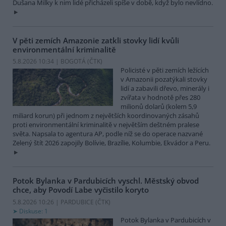
Dušana Milky k nim lidé přicházeli spíše v době, když bylo nevlídno.
V pěti zemích Amazonie zatkli stovky lidí kvůli
environmentální kriminalitě
5.8.2026 10:34 | BOGOTÁ (
ČTK
)
Policisté v pěti zemích ležících
v Amazonii pozatýkali stovky
lidí a zabavili dřevo, minerály i
zvířata v hodnotě přes 280
milionů dolarů (kolem 5,9
miliard korun) při jednom z největších koordinovaných zásahů
proti environmentální kriminalitě v největším deštném pralese
světa. Napsala to agentura AP, podle níž se do operace nazvané
Zelený štít 2026 zapojily Bolívie, Brazílie, Kolumbie, Ekvádor a Peru.
Potok Bylanka v Pardubicích vyschl. Městský obvod
chce, aby Povodí Labe vyčistilo koryto
5.8.2026 10:26 | PARDUBICE (
ČTK
)
Diskuse: 1
Potok Bylanka v Pardubicích v