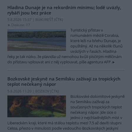
Hladina Dunaje je na rekordním minimu; lodě uvázly,
rybáři jsou bez práce
5.8.2026 15:37 | BUKUREŠŤ (
ČTK
)
Diskuse: 17
Turistický přístav v
rumunském městě Corabia,
které leží na břehu Dunaje, je
opuštěný. Až na několik člunů
uvázlých v řasách. Hladina
řeky je tak nízko, že plavidla už nemohou kvůli písčitým mělčinám
do přístavu vplouvat ani z něj vyplouvat, píše agentura AFP.
Bozkovské jeskyně na Semilsku zažívají za tropických
teplot nečekaný nápor
5.8.2026 11:20 | BOZKOV (
ČTK
)
Bozkovské dolomitové jeskyně
na Semilsku zažívají za
současných tropických teplot
nečekaný nápor. Jde sice o
jedno z nejchladnějších míst v
Libereckém kraji, které má stálou teplotu mezi 7,5 až devíti stupni
Celsia, přesto v minulosti podle vedoucího Bozkovských jeskyní