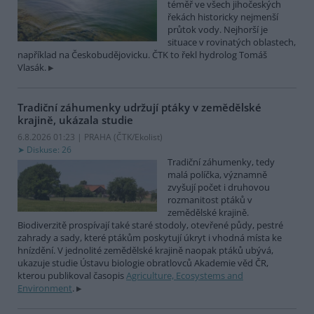
téměř ve všech jihočeských
řekách historicky nejmenší
průtok vody. Nejhorší je
situace v rovinatých oblastech,
například na Českobudějovicku. ČTK to řekl hydrolog Tomáš
Vlasák.
Tradiční záhumenky udržují ptáky v zemědělské
krajině, ukázala studie
6.8.2026 01:23 | PRAHA (
ČTK/Ekolist
)
Diskuse: 26
Tradiční záhumenky, tedy
malá políčka, významně
zvyšují počet i druhovou
rozmanitost ptáků v
zemědělské krajině.
Biodiverzitě prospívají také staré stodoly, otevřené půdy, pestré
zahrady a sady, které ptákům poskytují úkryt i vhodná místa ke
hnízdění. V jednolité zemědělské krajině naopak ptáků ubývá,
ukazuje studie Ústavu biologie obratlovců Akademie věd ČR,
kterou publikoval časopis
Agriculture, Ecosystems and
Environment
.