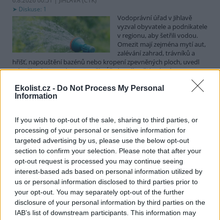
6.8.2026 00:51 | JIHLAVA (
ČTK
)
Diskuse: 1
Vodoprávní úřad v Jihlavě
vyzval obyvatele a podnikatele
v regionu, aby šetřili vodou.
Omezit mají zejména mytí aut,
zalévání zahrad, trávníků a
hřišť, napouštění bazénů nebo kropení zpevněných ploch, uvedl
mluvčí radnice Radovan Daněk. Úřad podle něj bude víc
kontrolovat povolené odběry. Výzva k šetření vodou platí pro
Ekolist.cz -
Do Not Process My Personal
všechny obce spadající pod Jihlavu jako obec s rozšířenou
Information
působností.
If you wish to opt-out of the sale, sharing to third parties, or
Celníci odhalili gang překupníků papoušků, zajistili
processing of your personal or sensitive information for
stovku ptáků
targeted advertising by us, please use the below opt-out
5.8.2026 20:13 (
ČTK
)
section to confirm your selection. Please note that after your
Celníci odhalili gang
opt-out request is processed you may continue seeing
překupníků chráněných druhů
interest-based ads based on personal information utilized by
papoušků působící v několika
krajích a zajistili asi stovku
us or personal information disclosed to third parties prior to
ptáků. S odchytem a
your opt-out. You may separately opt-out of the further
zajištěním zvířat celníkům pomohly zoo v Praze, Zlíně a Ostravě. V
disclosure of your personal information by third parties on the
ostravské zahradě také papoušci nalezli dočasné útočiště. V
IAB’s list of downstream participants. This information may
tiskové zprávě na
webu
celníků to oznámila mluvčí Celní správy ČR