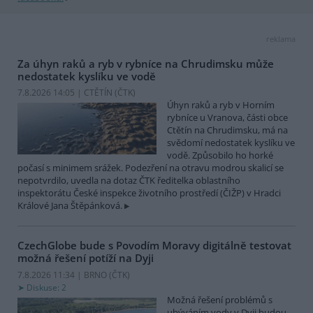
reklama
Za úhyn raků a ryb v rybníce na Chrudimsku může
nedostatek kyslíku ve vodě
7.8.2026 14:05 | CTĚTÍN (
ČTK
)
Úhyn raků a ryb v Horním
rybníce u Vranova, části obce
Ctětín na Chrudimsku, má na
svědomí nedostatek kyslíku ve
vodě. Způsobilo ho horké
počasí s minimem srážek. Podezření na otravu modrou skalicí se
nepotvrdilo, uvedla na dotaz ČTK ředitelka oblastního
inspektorátu České inspekce životního prostředí (ČIŽP) v Hradci
Králové Jana Štěpánková.
CzechGlobe bude s Povodím Moravy digitálně testovat
možná řešení potíží na Dyji
7.8.2026 11:34 | BRNO (
ČTK
)
Diskuse: 2
Možná řešení problémů s
ubýváním vody v Dyji budou