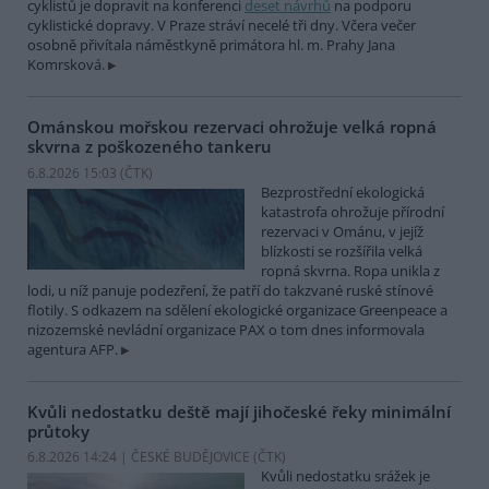
cyklistů je dopravit na konferenci
deset návrhů
na podporu
cyklistické dopravy. V Praze stráví necelé tři dny. Včera večer
osobně přivítala náměstkyně primátora hl. m. Prahy Jana
Komrsková.
Ománskou mořskou rezervaci ohrožuje velká ropná
skvrna z poškozeného tankeru
6.8.2026 15:03 (
ČTK
)
Bezprostřední ekologická
katastrofa ohrožuje přírodní
rezervaci v Ománu, v jejíž
blízkosti se rozšířila velká
ropná skvrna. Ropa unikla z
lodi, u níž panuje podezření, že patří do takzvané ruské stínové
flotily. S odkazem na sdělení ekologické organizace Greenpeace a
nizozemské nevládní organizace PAX o tom dnes informovala
agentura AFP.
Kvůli nedostatku deště mají jihočeské řeky minimální
průtoky
6.8.2026 14:24 | ČESKÉ BUDĚJOVICE (
ČTK
)
Kvůli nedostatku srážek je