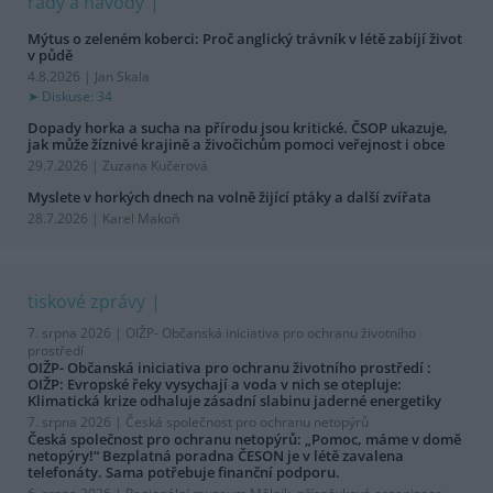
rady a návody
Mýtus o zeleném koberci: Proč anglický trávník v létě zabíjí život
v půdě
4.8.2026 | Jan Skala
Diskuse: 34
Dopady horka a sucha na přírodu jsou kritické. ČSOP ukazuje,
jak může žíznivé krajině a živočichům pomoci veřejnost i obce
29.7.2026 | Zuzana Kučerová
Myslete v horkých dnech na volně žijící ptáky a další zvířata
28.7.2026 | Karel Makoň
tiskové zprávy
7. srpna 2026 |
OIŽP- Občanská iniciativa pro ochranu životního
prostředí
OIŽP- Občanská iniciativa pro ochranu životního prostředí :
OIŽP: Evropské řeky vysychají a voda v nich se otepluje:
Klimatická krize odhaluje zásadní slabinu jaderné energetiky
7. srpna 2026 |
Česká společnost pro ochranu netopýrů
Česká společnost pro ochranu netopýrů: „Pomoc, máme v domě
netopýry!“ Bezplatná poradna ČESON je v létě zavalena
telefonáty. Sama potřebuje finanční podporu.