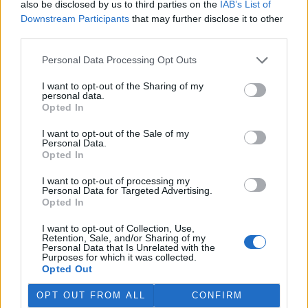
also be disclosed by us to third parties on the
IAB’s List of
Martina Kaňková. Případem se zabývá policie.
Downstream Participants
that may further disclose it to other
third parties.
Island vyhostí aktivisty bojující proti lovu velryb,
pronásledovali velrybáře
Personal Data Processing Opt Outs
5.8.2026 19:54 (
ČTK
)
I want to opt-out of the Sharing of my
Islandské úřady nařídily
personal data.
vyhoštění 21 aktivistů
Opted In
bojujících proti lovu velryb
poté, co minulý týden
I want to opt-out of the Sale of my
pobřežní stráž s policií zabavily
Personal Data.
jejich loď, která pronásledovala velrybářské plavidlo. Pasažéři lodi
Opted In
patřící nadaci kanadsko-amerického ekologického aktivisty Paula
Watsona jsou od té doby zadržováni v Reykjavíku. Sám Watson na
I want to opt-out of processing my
palubě nebyl. Píše o tom agentura AFP s odvoláním na islandskou
Personal Data for Targeted Advertising.
policii.
Opted In
I want to opt-out of Collection, Use,
Záchranná stanice v Praze přijímá kvůli vedrům více
Retention, Sale, and/or Sharing of my
Personal Data that Is Unrelated with the
volně žijících zvířat
Purposes for which it was collected.
5.8.2026 17:40 | PRAHA (
ČTK
)
Opted Out
Kvůli vysokým letním
teplotám pracovníci pražské
OPT OUT FROM ALL
CONFIRM
záchranné stanice pro volně