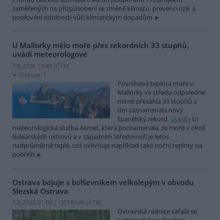
zaměřených na přizpůsobení se změně klimatu, prevenci rizik a
posilování odolnosti vůči klimatickým dopadům.
U Mallorky mělo moře přes rekordních 33 stupňů,
uvádí meteorologové
7.8.2026 10:45 (
ČTK
)
Diskuse: 1
Povrchová teplota moře u
Mallorky ve středu odpoledne
mírně přesáhla 33 stupňů a
tím zaznamenala nový
španělský rekord.
Uvedla
to
meteorologická služba Aemet, která poznamenala, že moře v okolí
Baleárských ostrovů a v západním Středomoří je letos
nadprůměrně teplé, což ovlivňuje například také noční teploty na
pobřeží.
Ostrava bojuje s bolševníkem velkolepým v obvodu
Slezská Ostrava
7.8.2026 01:09 | OSTRAVA (
ČTK
)
Ostravská radnice začala se