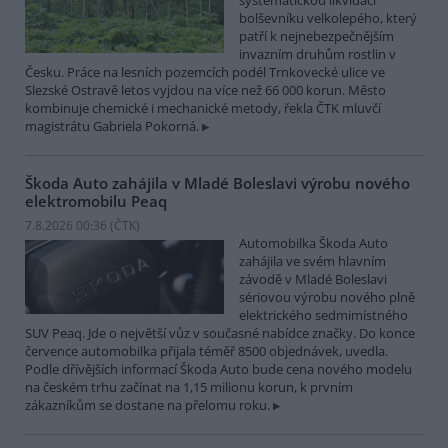
systematickou likvidací
bolševníku velkolepého, který
patří k nejnebezpečnějším
invazním druhům rostlin v
Česku. Práce na lesních pozemcích podél Trnkovecké ulice ve
Slezské Ostravě letos vyjdou na více než 66 000 korun. Město
kombinuje chemické i mechanické metody, řekla ČTK mluvčí
magistrátu Gabriela Pokorná.
Škoda Auto zahájila v Mladé Boleslavi výrobu nového
elektromobilu Peaq
7.8.2026 00:36 (
ČTK
)
Automobilka Škoda Auto
zahájila ve svém hlavním
závodě v Mladé Boleslavi
sériovou výrobu nového plně
elektrického sedmimístného
SUV Peaq. Jde o největší vůz v současné nabídce značky. Do konce
července automobilka přijala téměř 8500 objednávek, uvedla.
Podle dřívějších informací Škoda Auto bude cena nového modelu
na českém trhu začínat na 1,15 milionu korun, k prvním
zákazníkům se dostane na přelomu roku.