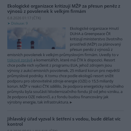
Ekologické organizace kritizují MŽP za přesun peněz z
výnosů z povolenek k velkým firmám
6.8.2026 01:17 (
ČTK
)
Diskuse: 9
Ekologické organizace Hnutí
DUHA a Greenpeace ČR
kritizují ministerstvo životního
prostředí (MŽP) za plánovaný
přesun peněz z výnosů z
emisních povolenek k velkým průmyslovým firmám. Uvedly to v
tiskové zprávě
a komentářích, které má ČTK k dispozici. Resort
chce podle nich vyčlenit z programu EUA, jehož zdrojem jsou
výnosy z aukcí emisních povolenek, 25 miliard korun pro největší
průmyslové podniky. K tomu chce podle ekologů resort snížit
podporu pro obnovitelné zdroje energie (OZE) o 15,5 miliardy
korun. MŽP v reakci ČTK sdělilo, že podpora energeticky náročného
průmyslu byla součástí Modernizačního fondu již od jeho vzniku, a
že podpora OZE nekončí, a z fondu budou financovány jak
výrobny energie, tak infrastruktura.
Jihlavský úřad vyzval k šetření s vodou, bude dělat víc
kontrol