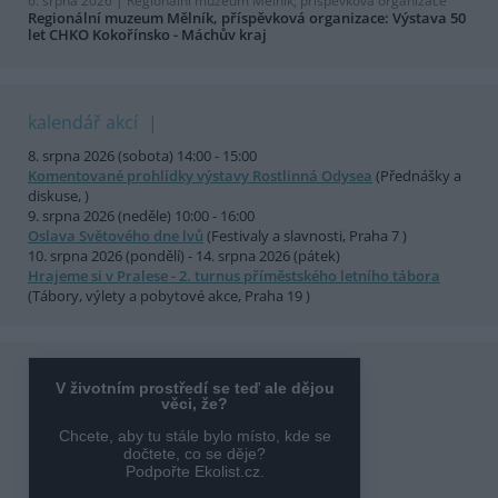
6. srpna 2026 |
Regionální muzeum Mělník, příspěvková organizace
Regionální muzeum Mělník, příspěvková organizace: Výstava 50
let CHKO Kokořínsko - Máchův kraj
kalendář akcí
8. srpna 2026 (sobota) 14:00 - 15:00
Komentované prohlídky výstavy Rostlinná Odysea
(Přednášky a
diskuse, )
9. srpna 2026 (neděle) 10:00 - 16:00
Oslava Světového dne lvů
(Festivaly a slavnosti, Praha 7 )
10. srpna 2026 (pondělí) - 14. srpna 2026 (pátek)
Hrajeme si v Pralese - 2. turnus příměstského letního tábora
(Tábory, výlety a pobytové akce, Praha 19 )