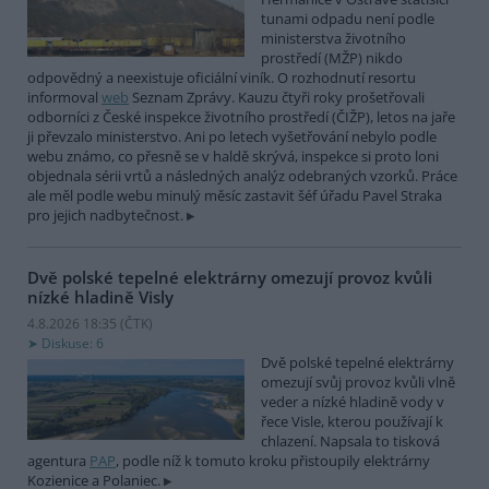
tunami odpadu není podle
ministerstva životního
prostředí (MŽP) nikdo
odpovědný a neexistuje oficiální viník. O rozhodnutí resortu
informoval
web
Seznam Zprávy. Kauzu čtyři roky prošetřovali
odborníci z České inspekce životního prostředí (ČIŽP), letos na jaře
ji převzalo ministerstvo. Ani po letech vyšetřování nebylo podle
webu známo, co přesně se v haldě skrývá, inspekce si proto loni
objednala sérii vrtů a následných analýz odebraných vzorků. Práce
ale měl podle webu minulý měsíc zastavit šéf úřadu Pavel Straka
pro jejich nadbytečnost.
Dvě polské tepelné elektrárny omezují provoz kvůli
nízké hladině Visly
4.8.2026 18:35 (
ČTK
)
Diskuse: 6
Dvě polské tepelné elektrárny
omezují svůj provoz kvůli vlně
veder a nízké hladině vody v
řece Visle, kterou používají k
chlazení. Napsala to tisková
agentura
PAP
, podle níž k tomuto kroku přistoupily elektrárny
Kozienice a Polaniec.