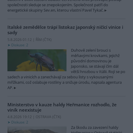
společnosti sleduje se znepokojením. Společnost patří do
energetické skupiny Sev.en, kterou vlastní Pavel Tykač.
Italské zemědělce trápí listokaz japonský ničící vinice i
sady
5.8.2026 01:12 | ŘÍM (
ČTK
)
Diskuse: 2
Duhově zelení brouci s
měňavými krovkami, jejichž
původní domovinou je
Japonsko, se stávají čím dál
větší hrozbou v Itálii. Rojí se po
sadech a vinicích a zanechávají za sebou listy s vykousanými
mřížkami, což oslabuje rostliny a snižuje úrodu, napsala agentura
AP.
Ministerstvo v kauze haldy Heřmanice rozhodlo, že
viník neexistuje
4.8.2026 19:12 | OSTRAVA (
ČTK
)
Diskuse: 2
Za škodu za zavezení haldy
Heřmanice v Ostravě statisíci