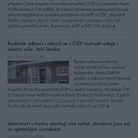
případu České inspekci životního prostředí (ČIŽP) a zastavení řízení.
Hoffmannová ČTK sdělila, že trestní oznámení podala proti dosud
přesně nezjištěným osobám působícím na MŽP a ČIŽP, případně
dalším osobám, jejichž účast na popsaném postupu může být
zjištěna prověřováním. Stanovisko MŽP a ČIŽP ČTK shání.
Ředitelé odborů i mluvčí se z ČIŽP rozhodli odejít z
vlastní vůle, řekl Straka
6.8.2026 15:22 (
ČTK
)
Ředitel odboru vnitřních
služeb Matěj Mrlina, vedoucí
služebního úřadu Oldřich
Jarolím a tisková mluvčí Miriam
Loužecká končí na České
inspekci životního prostředí (ČIŽP) z vlastní iniciativy. Na dotaz ČTK
to napsal nový ředitel inspekce Pavel Straka (za Motoristy). O jejich
plánovaných odchodech
informovaly
v pondělí Seznam Zprávy.
Podle něj tak končí dva z pěti ředitelů odborů na ČIŽP.
Veterináři v horku ošetřují více zvířat, ohrožení jsou psi
se zploštělým čumákem
6.8.2026 15:15 (
ČTK
)