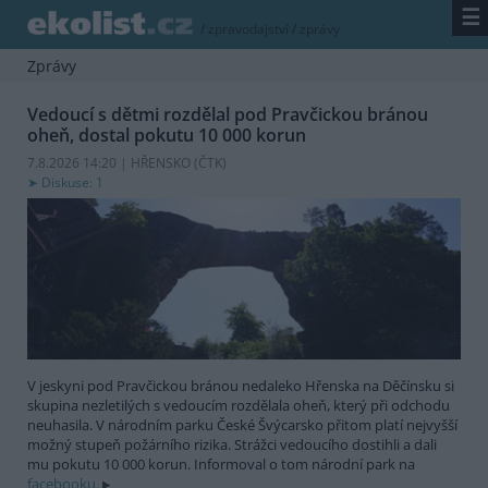
☰
/
zpravodajství
/
zprávy
Zprávy
Vedoucí s dětmi rozdělal pod Pravčickou bránou
oheň, dostal pokutu 10 000 korun
7.8.2026 14:20 | HŘENSKO (
ČTK
)
Diskuse: 1
V jeskyni pod Pravčickou bránou nedaleko Hřenska na Děčínsku si
skupina nezletilých s vedoucím rozdělala oheň, který při odchodu
neuhasila. V národním parku České Švýcarsko přitom platí nejvyšší
možný stupeň požárního rizika. Strážci vedoucího dostihli a dali
mu pokutu 10 000 korun. Informoval o tom národní park na
facebooku.