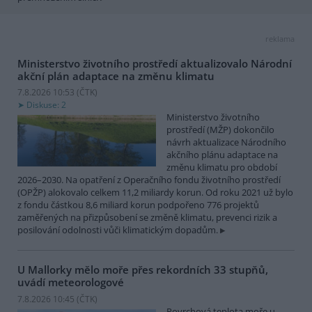
reklama
Ministerstvo životního prostředí aktualizovalo Národní
akční plán adaptace na změnu klimatu
7.8.2026 10:53 (
ČTK
)
Diskuse: 2
Ministerstvo životního
prostředí (MŽP) dokončilo
návrh aktualizace Národního
akčního plánu adaptace na
změnu klimatu pro období
2026–2030. Na opatření z Operačního fondu životního prostředí
(OPŽP) alokovalo celkem 11,2 miliardy korun. Od roku 2021 už bylo
z fondu částkou 8,6 miliard korun podpořeno 776 projektů
zaměřených na přizpůsobení se změně klimatu, prevenci rizik a
posilování odolnosti vůči klimatickým dopadům.
U Mallorky mělo moře přes rekordních 33 stupňů,
uvádí meteorologové
7.8.2026 10:45 (
ČTK
)
Povrchová teplota moře u