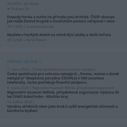
4.8.2026 | Jan Skala
Diskuse: 34
Dopady horka a sucha na přírodu jsou kritické. ČSOP ukazuje,
jak může žíznivé krajině a živočichům pomoci veřejnost i obce
29.7.2026 | Zuzana Kučerová
Myslete v horkých dnech na volně žijící ptáky a další zvířata
28.7.2026 | Karel Makoň
tiskové zprávy
7. srpna 2026 |
Česká společnost pro ochranu netopýrů
Česká společnost pro ochranu netopýrů: „Pomoc, máme v domě
netopýry!“ Bezplatná poradna ČESON je v létě zavalena
telefonáty. Sama potřebuje finanční podporu.
6. srpna 2026 |
Regionální muzeum Mělník, příspěvková organizace
Regionální muzeum Mělník, příspěvková organizace: Výstava 50
let CHKO Kokořínsko - Máchův kraj
14. května 2026 |
Výměna střešních oken jako krok k vyšší energetické účinnosti a
komfortu bydlení