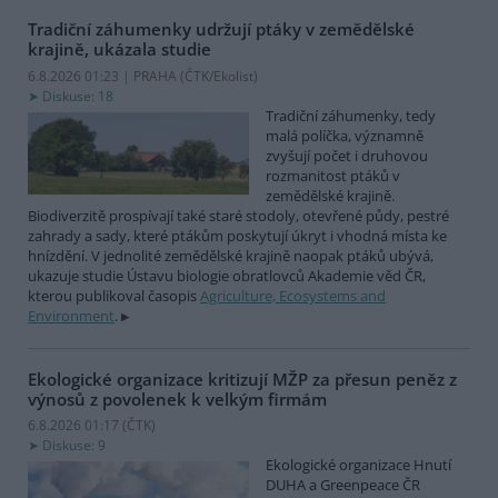
Tradiční záhumenky udržují ptáky v zemědělské
krajině, ukázala studie
6.8.2026 01:23 | PRAHA (
ČTK/Ekolist
)
Diskuse: 18
Tradiční záhumenky, tedy
malá políčka, významně
zvyšují počet i druhovou
rozmanitost ptáků v
zemědělské krajině.
Biodiverzitě prospívají také staré stodoly, otevřené půdy, pestré
zahrady a sady, které ptákům poskytují úkryt i vhodná místa ke
hnízdění. V jednolité zemědělské krajině naopak ptáků ubývá,
ukazuje studie Ústavu biologie obratlovců Akademie věd ČR,
kterou publikoval časopis
Agriculture, Ecosystems and
Environment
.
Ekologické organizace kritizují MŽP za přesun peněz z
výnosů z povolenek k velkým firmám
6.8.2026 01:17 (
ČTK
)
Diskuse: 9
Ekologické organizace Hnutí
DUHA a Greenpeace ČR