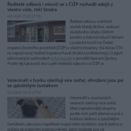
Ředitelé odborů i mluvčí se z ČIŽP rozhodli odejít z
vlastní vůle, řekl Straka
6.8.2026 15:22 (
ČTK
)
Ředitel odboru vnitřních
služeb Matěj Mrlina, vedoucí
služebního úřadu Oldřich
Jarolím a tisková mluvčí Miriam
Loužecká končí na České
inspekci životního prostředí (ČIŽP) z vlastní iniciativy. Na dotaz ČTK
to napsal nový ředitel inspekce Pavel Straka (za Motoristy). O jejich
plánovaných odchodech
informovaly
v pondělí Seznam Zprávy.
Podle něj tak končí dva z pěti ředitelů odborů na ČIŽP.
Veterináři v horku ošetřují více zvířat, ohrožení jsou psi
se zploštělým čumákem
6.8.2026 15:15 (
ČTK
)
Veterináři v současných
vedrech ošetřují více zvířat.
Mezi nejrizikovější skupiny
podle nich patří plemena psů s
krátkou lebkou a zploštělým
čumákem, jako jsou například mopsi nebo buldočci, starší jedinci a
zvířata se srdečním onemocněním. Jejich majitelé pro ně