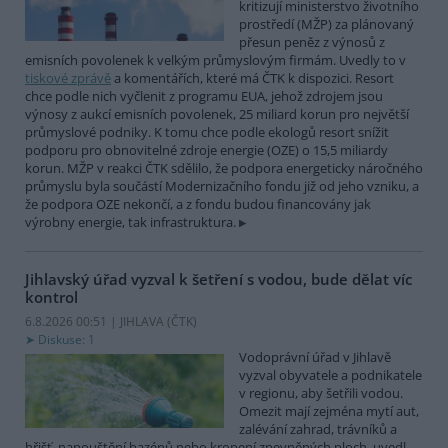
kritizují ministerstvo životního
prostředí (MŽP) za plánovaný
přesun peněz z výnosů z
emisních povolenek k velkým průmyslovým firmám. Uvedly to v
tiskové zprávě
a komentářích, které má ČTK k dispozici. Resort
chce podle nich vyčlenit z programu EUA, jehož zdrojem jsou
výnosy z aukcí emisních povolenek, 25 miliard korun pro největší
průmyslové podniky. K tomu chce podle ekologů resort snížit
podporu pro obnovitelné zdroje energie (OZE) o 15,5 miliardy
korun. MŽP v reakci ČTK sdělilo, že podpora energeticky náročného
průmyslu byla součástí Modernizačního fondu již od jeho vzniku, a
že podpora OZE nekončí, a z fondu budou financovány jak
výrobny energie, tak infrastruktura.
Jihlavský úřad vyzval k šetření s vodou, bude dělat víc
kontrol
6.8.2026 00:51 | JIHLAVA (
ČTK
)
Diskuse: 1
Vodoprávní úřad v Jihlavě
vyzval obyvatele a podnikatele
v regionu, aby šetřili vodou.
Omezit mají zejména mytí aut,
zalévání zahrad, trávníků a
hřišť, napouštění bazénů nebo kropení zpevněných ploch, uvedl