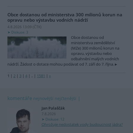
Obce dostanou od ministerstva 300 milionů korun na
opravu nebo výstavbu vodních nádrží
4.8.2026 13:09 (
ČTK
)
Diskuse: 3
Obce dostanou od
ministerstva zemědělství
(MZe) 300 milionů korun na
opravu, výstavbu nebo
odbahnění malých vodních
nádrží. Žádost o dotace mohou podávat od 7. září do 7. října.
1
|
2
|
3
|
4
|
..
|
1581
|
»
komentáře
nejnovější
nejčtenější
Jan Palaščák
7.8.2026
Diskuse: 12
Ohrožuje nedostatek vody budoucnost jádra?