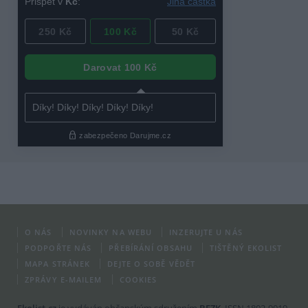
O NÁS
NOVINKY NA WEBU
INZERUJTE U NÁS
PODPOŘTE NÁS
PŘEBÍRÁNÍ OBSAHU
TIŠTĚNÝ EKOLIST
MAPA STRÁNEK
DEJTE O SOBĚ VĚDĚT
ZPRÁVY E-MAILEM
COOKIES