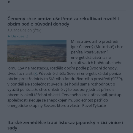
Červený chce peníze ušetřené za rekultivaci rozdělit
obcím podle původní dohody
5.8.2026 01:29 (
ČTK
)
Diskuse: 2
Ministr životního prostředí
Igor Červený (Motoristé) chce
peníze, které Severní
energetická ušetřila na
rekultivacích hnědouhelného
lomu ČSA na Mostecku, rozdělit obcím podle původní dohody.
Uvedl to na síti
X
. Původně chtěla Severní energetická dát peníze
obcím prostřednictvím Státního fondu životního prostředí (SFŽP),
v pondělí ale společnost uvedla, že hodlá sama rozhodnout o
využití peněz a že chce ohledně výše podpory jednat přímo s
obcemi v okolí těžební oblasti. Červeného krok překvapil, postup
společnosti sleduje se znepokojením. Společnost patří do
energetické skupiny Sev.en, kterou vlastní Pavel Tykač.
Italské zemědělce trápí listokaz japonský ničící vinice i
sady