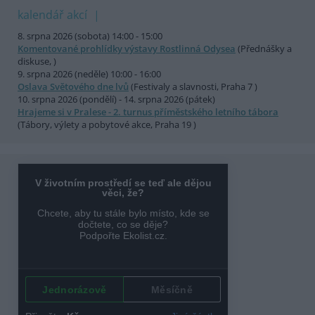
kalendář akcí
8. srpna 2026 (sobota) 14:00 - 15:00
Komentované prohlídky výstavy Rostlinná Odysea
(Přednášky a
diskuse, )
9. srpna 2026 (neděle) 10:00 - 16:00
Oslava Světového dne lvů
(Festivaly a slavnosti, Praha 7 )
10. srpna 2026 (pondělí) - 14. srpna 2026 (pátek)
Hrajeme si v Pralese - 2. turnus příměstského letního tábora
(Tábory, výlety a pobytové akce, Praha 19 )