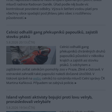
mluvčí radnice Radovan Daněk. Úřad podle něj bude víc
kontrolovat povolené odběry. Výzva k šetření vodou platí pro
všechny obce spadající pod Jihlavu jako obec s rozšířenou
působností.
Celníci odhalili gang překupníků papoušků, zajistili
stovku ptáků
5.8.2026 20:13 (
ČTK
)
Celníci odhalili gang
překupníků chráněných druhů
papoušků působící v několika
krajích a zajistili asi stovku
ptáků. S odchytem a
zajištěním zvířat celníkům pomohly zoo v Praze, Zlíně a Ostravě. V
ostravské zahradě také papoušci nalezli dočasné útočiště. V
tiskové zprávě na
webu
celníků to oznámila mluvčí Celní správy ČR
Martina Kaňková. Případem se zabývá policie.
Island vyhostí aktivisty bojující proti lovu velryb,
pronásledovali velrybáře
5.8.2026 19:54 (
ČTK
)
Islandské úřady nařídily