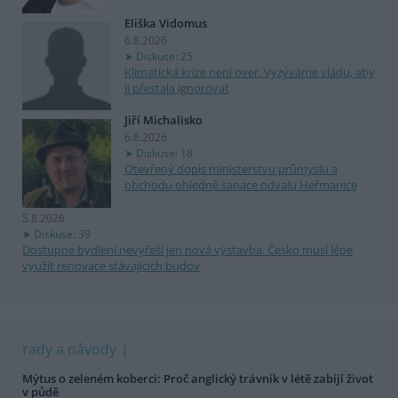
Eliška Vidomus
6.8.2026
Diskuse: 25
Klimatická krize není over. Vyzýváme vládu, aby
ji přestala ignorovat
Jiří Michalisko
6.8.2026
Diskuse: 18
Otevřený dopis ministerstvu průmyslu a
obchodu ohledně sanace odvalu Heřmanice
5.8.2026
Diskuse: 39
Dostupné bydlení nevyřeší jen nová výstavba. Česko musí lépe
využít renovace stávajících budov
rady a návody
Mýtus o zeleném koberci: Proč anglický trávník v létě zabíjí život
v půdě