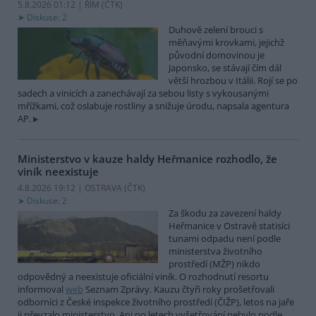
5.8.2026 01:12 | ŘÍM (
ČTK
)
Diskuse: 2
Duhově zelení brouci s
měňavými krovkami, jejichž
původní domovinou je
Japonsko, se stávají čím dál
větší hrozbou v Itálii. Rojí se po
sadech a vinicích a zanechávají za sebou listy s vykousanými
mřížkami, což oslabuje rostliny a snižuje úrodu, napsala agentura
AP.
Ministerstvo v kauze haldy Heřmanice rozhodlo, že
viník neexistuje
4.8.2026 19:12 | OSTRAVA (
ČTK
)
Diskuse: 2
Za škodu za zavezení haldy
Heřmanice v Ostravě statisíci
tunami odpadu není podle
ministerstva životního
prostředí (MŽP) nikdo
odpovědný a neexistuje oficiální viník. O rozhodnutí resortu
informoval
web
Seznam Zprávy. Kauzu čtyři roky prošetřovali
odborníci z České inspekce životního prostředí (ČIŽP), letos na jaře
ji převzalo ministerstvo. Ani po letech vyšetřování nebylo podle