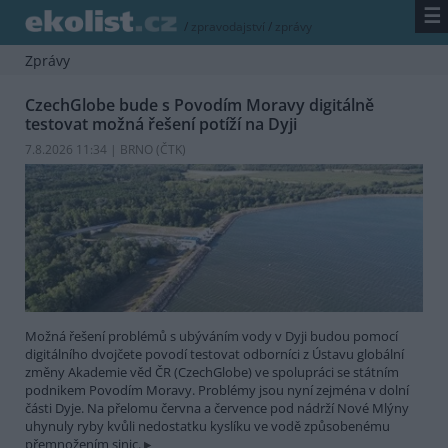
☰
/
zpravodajství
/
zprávy
Zprávy
CzechGlobe bude s Povodím Moravy digitálně
testovat možná řešení potíží na Dyji
7.8.2026 11:34 | BRNO (
ČTK
)
Možná řešení problémů s ubýváním vody v Dyji budou pomocí
digitálního dvojčete povodí testovat odborníci z Ústavu globální
změny Akademie věd ČR (CzechGlobe) ve spolupráci se státním
podnikem Povodím Moravy. Problémy jsou nyní zejména v dolní
části Dyje. Na přelomu června a července pod nádrží Nové Mlýny
uhynuly ryby kvůli nedostatku kyslíku ve vodě způsobenému
přemnožením sinic.