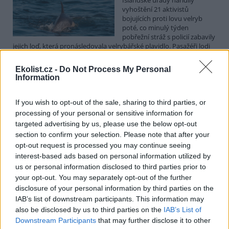
vyhoštění 21 aktivistů
bojujících proti lovu velryb
poté, co minulý týden
pobřežní stráž s policií zabavily
jejich loď, která pronásledovala velrybářské plavidlo. Pasažéři lodi
patřící nadaci kanadsko-amerického ekologického aktivisty Paula
Watsona jsou od té doby zadržováni v Reykjavíku. Sám Watson na
Ekolist.cz -
Do Not Process My Personal
palubě nebyl. Píše o tom agentura AFP s odvoláním na islandskou
Information
policii.
If you wish to opt-out of the sale, sharing to third parties, or
Záchranná stanice v Praze přijímá kvůli vedrům více
processing of your personal or sensitive information for
volně žijících zvířat
targeted advertising by us, please use the below opt-out
5.8.2026 17:40 | PRAHA (
ČTK
)
section to confirm your selection. Please note that after your
Kvůli vysokým letním
opt-out request is processed you may continue seeing
teplotám pracovníci pražské
interest-based ads based on personal information utilized by
záchranné stanice pro volně
us or personal information disclosed to third parties prior to
žijící živočichy přijímají více
your opt-out. You may separately opt-out of the further
zvířat, nejčastěji
dehydratovaná a vysílená mláďata ptáků nebo veverek. ČTK to
disclosure of your personal information by third parties on the
sdělila mluvčí stanice Petra Fišerová. Během současné vlny veder
IAB’s list of downstream participants. This information may
stanice denně ošetří desítky živočichů, při první letošní vlně horka
also be disclosed by us to third parties on the
IAB’s List of
jich za jeden týden přijali rekordních 578.
Downstream Participants
that may further disclose it to other