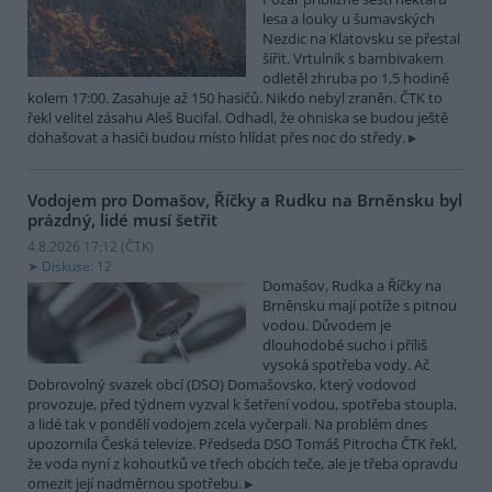
lesa a louky u šumavských
Nezdic na Klatovsku se přestal
šířit. Vrtulník s bambivakem
odletěl zhruba po 1,5 hodině
kolem 17:00. Zasahuje až 150 hasičů. Nikdo nebyl zraněn. ČTK to
řekl velitel zásahu Aleš Bucifal. Odhadl, že ohniska se budou ještě
dohašovat a hasiči budou místo hlídat přes noc do středy.
Vodojem pro Domašov, Říčky a Rudku na Brněnsku byl
prázdný, lidé musí šetřit
4.8.2026 17:12 (
ČTK
)
Diskuse: 12
Domašov, Rudka a Říčky na
Brněnsku mají potíže s pitnou
vodou. Důvodem je
dlouhodobé sucho i příliš
vysoká spotřeba vody. Ač
Dobrovolný svazek obcí (DSO) Domašovsko, který vodovod
provozuje, před týdnem vyzval k šetření vodou, spotřeba stoupla,
a lidé tak v pondělí vodojem zcela vyčerpali. Na problém dnes
upozornila Česká televize. Předseda DSO Tomáš Pitrocha ČTK řekl,
že voda nyní z kohoutků ve třech obcích teče, ale je třeba opravdu
omezit její nadměrnou spotřebu.