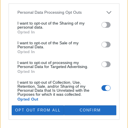
third parties.
V rybnících Rybářství Třeboň vyschla třetina vody,
Personal Data Processing Opt Outs
nejvíce v historii firmy
5.8.2026 15:42 (
ČTK
)
I want to opt-out of the Sharing of my
Diskuse: 1
personal data.
V rybnících Rybářství Třeboň,
Opted In
které hospodaří na 8000
hektarech vodní plochy, chybí
I want to opt-out of the Sale of my
více než třetina vody. Oproti
Personal Data.
běžnému zdržovaném objemu
Opted In
75 milionů metrů krychlových vody je v rybnících o 28 milionů
metrů krychlových vody méně. Každý týden se kvůli extrémně
I want to opt-out of processing my
Personal Data for Targeted Advertising.
vysokým teplotám a nedostatku srážek odpaří další 2,5 procenta.
Opted In
Kvůli suchu začali rybáři s výlovy některých rybníků předčasně,
protože by jinak ryby uhynuly, řekl provozní ředitel Rybářství
I want to opt-out of Collection, Use,
Třeboň Vladimír Kukačka.
Retention, Sale, and/or Sharing of my
Personal Data that Is Unrelated with the
Purposes for which it was collected.
Hladina Dunaje je na rekordním minimu; lodě uvázly,
Opted Out
rybáři jsou bez práce
OPT OUT FROM ALL
CONFIRM
5.8.2026 15:37 | BUKUREŠŤ (
ČTK
)
Diskuse: 17
Turistický přístav v
rumunském městě Corabia,