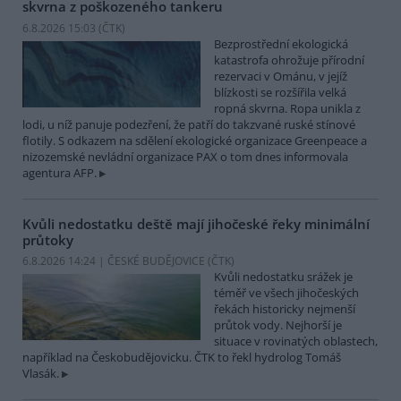
skvrna z poškozeného tankeru
6.8.2026 15:03 (
ČTK
)
Bezprostřední ekologická
katastrofa ohrožuje přírodní
rezervaci v Ománu, v jejíž
blízkosti se rozšířila velká
ropná skvrna. Ropa unikla z
lodi, u níž panuje podezření, že patří do takzvané ruské stínové
flotily. S odkazem na sdělení ekologické organizace Greenpeace a
nizozemské nevládní organizace PAX o tom dnes informovala
agentura AFP.
Kvůli nedostatku deště mají jihočeské řeky minimální
průtoky
6.8.2026 14:24 | ČESKÉ BUDĚJOVICE (
ČTK
)
Kvůli nedostatku srážek je
téměř ve všech jihočeských
řekách historicky nejmenší
průtok vody. Nejhorší je
situace v rovinatých oblastech,
například na Českobudějovicku. ČTK to řekl hydrolog Tomáš
Vlasák.