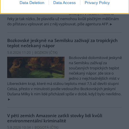
Data Deletion
Data Access
Privacy Policy
které leží na břehu Dunaje, je
opuštěný. Až na několik člunů
uvázlých v řasách. Hladina
řeky je tak nízko, že plavidla už nemohou kvůli písčitým mělčinám
do přístavu vplouvat ani z něj vyplouvat, píše agentura AFP.
Bozkovské jeskyně na Semilsku zažívají za tropických
teplot nečekaný nápor
5.8.2026 11:20 | BOZKOV (
ČTK
)
Bozkovské dolomitové jeskyně
na Semilsku zažívají za
současných tropických teplot
nečekaný nápor. Jde sice o
jedno z nejchladnějších míst v
Libereckém kraji, které má stálou teplotu mezi 7,5 až devíti stupni
Celsia, přesto v minulosti podle vedoucího Bozkovských jeskyní
Dušana Milky k nim lidé přicházeli spíše v době, když bylo nevlídno.
V pěti zemích Amazonie zatkli stovky lidí kvůli
environmentální kriminalitě
5.8.2026 10:34 | BOGOTÁ (
ČTK
)