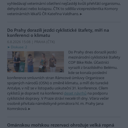
vyhledávají veterinární ošetření nejčastěji kvůli přehřátí organismu,
dehydrataci nebo kolapsu. ČTK to sdělila viceprezidentka Komory
veterinárních lékařů ČR Kateřina Valdhans.
Do Prahy dorazili jezdci cyklistické štafety, míří na
konferenci o klimatu
6.8.2026 15:08 | PRAHA (
ČTK
)
Diskuse: 2
Do Prahy dnes dorazili jezdci
mezinárodní cyklistické štafety
COP Bike Ride. Účastníci
vyrazili z brazilského Belému,
kde se konala poslední
konference smluvních stran Rámcové úmluvy Organizace
spojených národů (OSN) o změně klimatu, a míří do turecké
Antalye, v níž se v listopadu uskuteční 31. konference. Cílem
cyklistů je dopravit na konferenci
deset návrhů
na podporu
cyklistické dopravy. V Praze stráví necelé tři dny. Včera večer
osobně přivítala náměstkyně primátora hl. m. Prahy Jana
Komrsková.
Ománskou mořskou rezervaci ohrožuje velká ropná