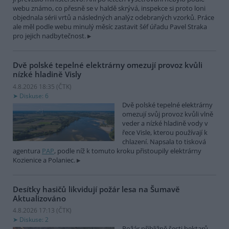
webu známo, co přesně se v haldě skrývá, inspekce si proto loni
objednala sérii vrtů a následných analýz odebraných vzorků. Práce
ale měl podle webu minulý měsíc zastavit šéf úřadu Pavel Straka
pro jejich nadbytečnost.
Dvě polské tepelné elektrárny omezují provoz kvůli
nízké hladině Visly
4.8.2026 18:35 (
ČTK
)
Diskuse: 6
Dvě polské tepelné elektrárny
omezují svůj provoz kvůli vlně
veder a nízké hladině vody v
řece Visle, kterou používají k
chlazení. Napsala to tisková
agentura
PAP
, podle níž k tomuto kroku přistoupily elektrárny
Kozienice a Polaniec.
Desítky hasičů likvidují požár lesa na Šumavě
Aktualizováno
4.8.2026 17:13 (
ČTK
)
Diskuse: 2
Požár přibližně šesti hektarů