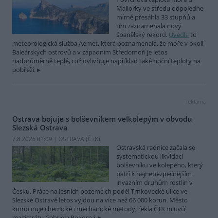
Mallorky ve středu odpoledne
mírně přesáhla 33 stupňů a
tím zaznamenala nový
španělský rekord.
Uvedla
to
meteorologická služba Aemet, která poznamenala, že moře v okolí
Baleárských ostrovů a v západním Středomoří je letos
nadprůměrně teplé, což ovlivňuje například také noční teploty na
pobřeží.
reklama
Ostrava bojuje s bolševníkem velkolepým v obvodu
Slezská Ostrava
7.8.2026 01:09 | OSTRAVA (
ČTK
)
Ostravská radnice začala se
systematickou likvidací
bolševníku velkolepého, který
patří k nejnebezpečnějším
invazním druhům rostlin v
Česku. Práce na lesních pozemcích podél Trnkovecké ulice ve
Slezské Ostravě letos vyjdou na více než 66 000 korun. Město
kombinuje chemické i mechanické metody, řekla ČTK mluvčí
magistrátu Gabriela Pokorná.