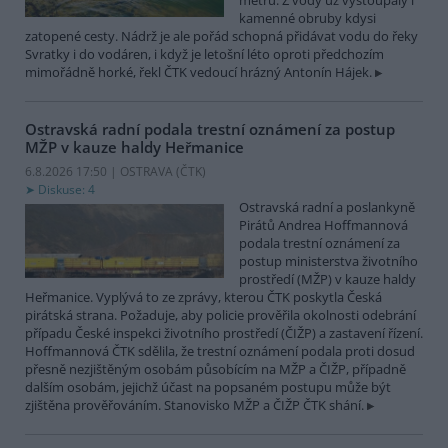
metrů. Z vody už vystoupaly i
kamenné obruby kdysi
zatopené cesty. Nádrž je ale pořád schopná přidávat vodu do řeky
Svratky i do vodáren, i když je letošní léto oproti předchozím
mimořádně horké, řekl ČTK vedoucí hrázný Antonín Hájek.
Ostravská radní podala trestní oznámení za postup
MŽP v kauze haldy Heřmanice
6.8.2026 17:50 | OSTRAVA (
ČTK
)
Diskuse: 4
Ostravská radní a poslankyně
Pirátů Andrea Hoffmannová
podala trestní oznámení za
postup ministerstva životního
prostředí (MŽP) v kauze haldy
Heřmanice. Vyplývá to ze zprávy, kterou ČTK poskytla Česká
pirátská strana. Požaduje, aby policie prověřila okolnosti odebrání
případu České inspekci životního prostředí (ČIŽP) a zastavení řízení.
Hoffmannová ČTK sdělila, že trestní oznámení podala proti dosud
přesně nezjištěným osobám působícím na MŽP a ČIŽP, případně
dalším osobám, jejichž účast na popsaném postupu může být
zjištěna prověřováním. Stanovisko MŽP a ČIŽP ČTK shání.