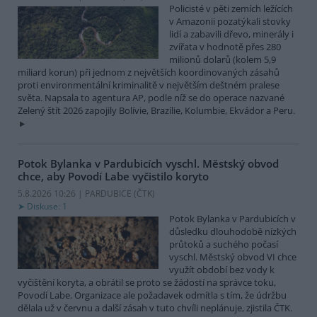
Policisté v pěti zemích ležících
v Amazonii pozatýkali stovky
lidí a zabavili dřevo, minerály i
zvířata v hodnotě přes 280
milionů dolarů (kolem 5,9
miliard korun) při jednom z největších koordinovaných zásahů
proti environmentální kriminalitě v největším deštném pralese
světa. Napsala to agentura AP, podle níž se do operace nazvané
Zelený štít 2026 zapojily Bolívie, Brazílie, Kolumbie, Ekvádor a Peru.
Potok Bylanka v Pardubicích vyschl. Městský obvod
chce, aby Povodí Labe vyčistilo koryto
5.8.2026 10:26 | PARDUBICE (
ČTK
)
Diskuse: 1
Potok Bylanka v Pardubicích v
důsledku dlouhodobě nízkých
průtoků a suchého počasí
vyschl. Městský obvod VI chce
využít období bez vody k
vyčištění koryta, a obrátil se proto se žádostí na správce toku,
Povodí Labe. Organizace ale požadavek odmítla s tím, že údržbu
dělala už v červnu a další zásah v tuto chvíli neplánuje, zjistila ČTK.