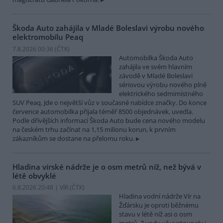
Škoda Auto zahájila v Mladé Boleslavi výrobu nového
elektromobilu Peaq
7.8.2026 00:36 (
ČTK
)
Automobilka Škoda Auto
zahájila ve svém hlavním
závodě v Mladé Boleslavi
sériovou výrobu nového plně
elektrického sedmimístného
SUV Peaq. Jde o největší vůz v současné nabídce značky. Do konce
července automobilka přijala téměř 8500 objednávek, uvedla.
Podle dřívějších informací Škoda Auto bude cena nového modelu
na českém trhu začínat na 1,15 milionu korun, k prvním
zákazníkům se dostane na přelomu roku.
Hladina vírské nádrže je o osm metrů níž, než bývá v
létě obvyklé
6.8.2026 20:48 | VÍR (
ČTK
)
Hladina vodní nádrže Vír na
Žďársku je oproti běžnému
stavu v létě níž asi o osm