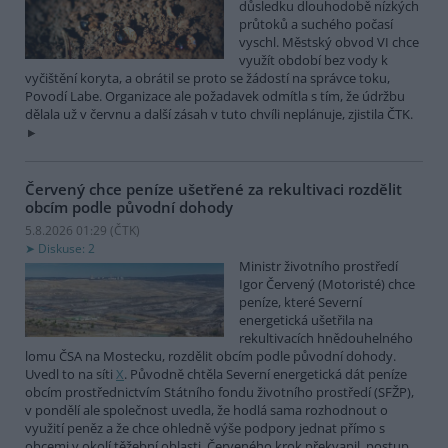
důsledku dlouhodobě nízkých
průtoků a suchého počasí
vyschl. Městský obvod VI chce
využít období bez vody k
vyčištění koryta, a obrátil se proto se žádostí na správce toku,
Povodí Labe. Organizace ale požadavek odmítla s tím, že údržbu
dělala už v červnu a další zásah v tuto chvíli neplánuje, zjistila ČTK.
Červený chce peníze ušetřené za rekultivaci rozdělit
obcím podle původní dohody
5.8.2026 01:29 (
ČTK
)
Diskuse: 2
Ministr životního prostředí
Igor Červený (Motoristé) chce
peníze, které Severní
energetická ušetřila na
rekultivacích hnědouhelného
lomu ČSA na Mostecku, rozdělit obcím podle původní dohody.
Uvedl to na síti
X
. Původně chtěla Severní energetická dát peníze
obcím prostřednictvím Státního fondu životního prostředí (SFŽP),
v pondělí ale společnost uvedla, že hodlá sama rozhodnout o
využití peněz a že chce ohledně výše podpory jednat přímo s
obcemi v okolí těžební oblasti. Červeného krok překvapil, postup