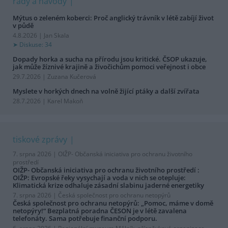
rady a návody
Mýtus o zeleném koberci: Proč anglický trávník v létě zabíjí život
v půdě
4.8.2026 | Jan Skala
Diskuse: 34
Dopady horka a sucha na přírodu jsou kritické. ČSOP ukazuje,
jak může žíznivé krajině a živočichům pomoci veřejnost i obce
29.7.2026 | Zuzana Kučerová
Myslete v horkých dnech na volně žijící ptáky a další zvířata
28.7.2026 | Karel Makoň
tiskové zprávy
7. srpna 2026 |
OIŽP- Občanská iniciativa pro ochranu životního
prostředí
OIŽP- Občanská iniciativa pro ochranu životního prostředí :
OIŽP: Evropské řeky vysychají a voda v nich se otepluje:
Klimatická krize odhaluje zásadní slabinu jaderné energetiky
7. srpna 2026 |
Česká společnost pro ochranu netopýrů
Česká společnost pro ochranu netopýrů: „Pomoc, máme v domě
netopýry!“ Bezplatná poradna ČESON je v létě zavalena
telefonáty. Sama potřebuje finanční podporu.