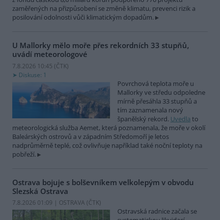
zaměřených na přizpůsobení se změně klimatu, prevenci rizik a
posilování odolnosti vůči klimatickým dopadům.
U Mallorky mělo moře přes rekordních 33 stupňů,
uvádí meteorologové
7.8.2026 10:45 (
ČTK
)
Diskuse: 1
Povrchová teplota moře u
Mallorky ve středu odpoledne
mírně přesáhla 33 stupňů a
tím zaznamenala nový
španělský rekord.
Uvedla
to
meteorologická služba Aemet, která poznamenala, že moře v okolí
Baleárských ostrovů a v západním Středomoří je letos
nadprůměrně teplé, což ovlivňuje například také noční teploty na
pobřeží.
Ostrava bojuje s bolševníkem velkolepým v obvodu
Slezská Ostrava
7.8.2026 01:09 | OSTRAVA (
ČTK
)
Ostravská radnice začala se