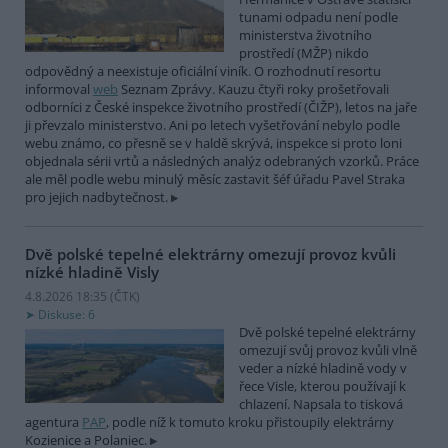
tunami odpadu není podle
ministerstva životního
prostředí (MŽP) nikdo
odpovědný a neexistuje oficiální viník. O rozhodnutí resortu
informoval
web
Seznam Zprávy. Kauzu čtyři roky prošetřovali
odborníci z České inspekce životního prostředí (ČIŽP), letos na jaře
ji převzalo ministerstvo. Ani po letech vyšetřování nebylo podle
webu známo, co přesně se v haldě skrývá, inspekce si proto loni
objednala sérii vrtů a následných analýz odebraných vzorků. Práce
ale měl podle webu minulý měsíc zastavit šéf úřadu Pavel Straka
pro jejich nadbytečnost.
Dvě polské tepelné elektrárny omezují provoz kvůli
nízké hladině Visly
4.8.2026 18:35 (
ČTK
)
Diskuse: 6
Dvě polské tepelné elektrárny
omezují svůj provoz kvůli vlně
veder a nízké hladině vody v
řece Visle, kterou používají k
chlazení. Napsala to tisková
agentura
PAP
, podle níž k tomuto kroku přistoupily elektrárny
Kozienice a Polaniec.