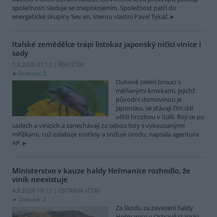
společnosti sleduje se znepokojením. Společnost patří do
energetické skupiny Sev.en, kterou vlastní Pavel Tykač.
Italské zemědělce trápí listokaz japonský ničící vinice i
sady
5.8.2026 01:12 | ŘÍM (
ČTK
)
Diskuse: 2
Duhově zelení brouci s
měňavými krovkami, jejichž
původní domovinou je
Japonsko, se stávají čím dál
větší hrozbou v Itálii. Rojí se po
sadech a vinicích a zanechávají za sebou listy s vykousanými
mřížkami, což oslabuje rostliny a snižuje úrodu, napsala agentura
AP.
Ministerstvo v kauze haldy Heřmanice rozhodlo, že
viník neexistuje
4.8.2026 19:12 | OSTRAVA (
ČTK
)
Diskuse: 2
Za škodu za zavezení haldy
Heřmanice v Ostravě statisíci