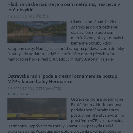
Hladina vírské nádrže je o osm metrů níž, než bývá v
létě obvyklé
6.8.2026 20:48 | VÍR (
ČTK
)
Hladina vodní nádrže Vír na
Žďársku je oproti běžnému
stavu v létě níž asi o osm
metrů. Z vody už vystoupaly i
kamenné obruby kdysi
zatopené cesty. Nádrž je ale pořád schopná přidávat vodu do řeky
Svratky i do vodáren, i když je letošní léto oproti předchozím
mimořádně horké, řekl ČTK vedoucí hrázný Antonín Hájek.
Ostravská radní podala trestní oznámení za postup
MŽP v kauze haldy Heřmanice
6.8.2026 17:50 | OSTRAVA (
ČTK
)
Diskuse: 4
Ostravská radní a poslankyně
Pirátů Andrea Hoffmannová
podala trestní oznámení za
postup ministerstva životního
prostředí (MŽP) v kauze haldy
Heřmanice. Vyplývá to ze zprávy, kterou ČTK poskytla Česká
pirátská strana. Požaduje, aby policie prověřila okolnosti odebrání