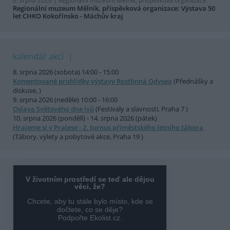
6. srpna 2026 |
Regionální muzeum Mělník, příspěvková organizace
Regionální muzeum Mělník, příspěvková organizace: Výstava 50
let CHKO Kokořínsko - Máchův kraj
kalendář akcí
8. srpna 2026 (sobota) 14:00 - 15:00
Komentované prohlídky výstavy Rostlinná Odysea
(Přednášky a
diskuse, )
9. srpna 2026 (neděle) 10:00 - 16:00
Oslava Světového dne lvů
(Festivaly a slavnosti, Praha 7 )
10. srpna 2026 (pondělí) - 14. srpna 2026 (pátek)
Hrajeme si v Pralese - 2. turnus příměstského letního tábora
(Tábory, výlety a pobytové akce, Praha 19 )