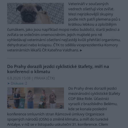
Veterináři v současných
vedrech ošetřují více zvířat.
Mezi nejrizikovější skupiny
podle nich patří plemena psů s
krátkou lebkou a zploštělým
čumákem, jako jsou například mopsi nebo buldočci, starší jedinci a
zvířata se srdečním onemocněním. Jejich majitelé pro ně
vyhledávají veterinární ošetření nejčastěji kvůli přehřátí organismu,
dehydrataci nebo kolapsu. ČTK to sdělila viceprezidentka Komory
veterinárních lékařů ČR Kateřina Valdhans.
Do Prahy dorazili jezdci cyklistické štafety, míří na
konferenci o klimatu
6.8.2026 15:08 | PRAHA (
ČTK
)
Diskuse: 2
Do Prahy dnes dorazili jezdci
mezinárodní cyklistické štafety
COP Bike Ride. Účastníci
vyrazili z brazilského Belému,
kde se konala poslední
konference smluvních stran Rámcové úmluvy Organizace
spojených národů (OSN) o změně klimatu, a míří do turecké
Antalye, v níž se v listopadu uskuteční 31. konference. Cílem