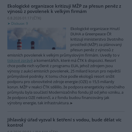
Ekologické organizace kritizují MŽP za přesun peněz z
výnosů z povolenek k velkým firmám
6.8.2026 01:17 (
ČTK
)
Diskuse: 9
Ekologické organizace Hnutí
DUHA a Greenpeace ČR
kritizují ministerstvo životního
prostředí (MŽP) za plánovaný
přesun peněz z výnosů z
emisních povolenek k velkým průmyslovým firmám. Uvedly to v
tiskové zprávě
a komentářích, které má ČTK k dispozici. Resort
chce podle nich vyčlenit z programu EUA, jehož zdrojem jsou
výnosy z aukcí emisních povolenek, 25 miliard korun pro největší
průmyslové podniky. K tomu chce podle ekologů resort snížit
podporu pro obnovitelné zdroje energie (OZE) o 15,5 miliardy
korun. MŽP v reakci ČTK sdělilo, že podpora energeticky náročného
průmyslu byla součástí Modernizačního fondu již od jeho vzniku, a
že podpora OZE nekončí, a z fondu budou financovány jak
výrobny energie, tak infrastruktura.
Jihlavský úřad vyzval k šetření s vodou, bude dělat víc
kontrol