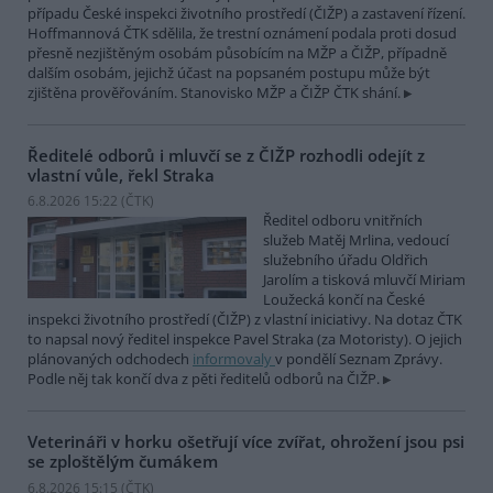
případu České inspekci životního prostředí (ČIŽP) a zastavení řízení.
Hoffmannová ČTK sdělila, že trestní oznámení podala proti dosud
přesně nezjištěným osobám působícím na MŽP a ČIŽP, případně
dalším osobám, jejichž účast na popsaném postupu může být
zjištěna prověřováním. Stanovisko MŽP a ČIŽP ČTK shání.
Ředitelé odborů i mluvčí se z ČIŽP rozhodli odejít z
vlastní vůle, řekl Straka
6.8.2026 15:22 (
ČTK
)
Ředitel odboru vnitřních
služeb Matěj Mrlina, vedoucí
služebního úřadu Oldřich
Jarolím a tisková mluvčí Miriam
Loužecká končí na České
inspekci životního prostředí (ČIŽP) z vlastní iniciativy. Na dotaz ČTK
to napsal nový ředitel inspekce Pavel Straka (za Motoristy). O jejich
plánovaných odchodech
informovaly
v pondělí Seznam Zprávy.
Podle něj tak končí dva z pěti ředitelů odborů na ČIŽP.
Veterináři v horku ošetřují více zvířat, ohrožení jsou psi
se zploštělým čumákem
6.8.2026 15:15 (
ČTK
)