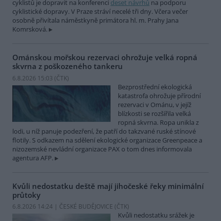
cyklistů je dopravit na konferenci
deset návrhů
na podporu
cyklistické dopravy. V Praze stráví necelé tři dny. Včera večer
osobně přivítala náměstkyně primátora hl. m. Prahy Jana
Komrsková.
Ománskou mořskou rezervaci ohrožuje velká ropná
skvrna z poškozeného tankeru
6.8.2026 15:03 (
ČTK
)
Bezprostřední ekologická
katastrofa ohrožuje přírodní
rezervaci v Ománu, v jejíž
blízkosti se rozšířila velká
ropná skvrna. Ropa unikla z
lodi, u níž panuje podezření, že patří do takzvané ruské stínové
flotily. S odkazem na sdělení ekologické organizace Greenpeace a
nizozemské nevládní organizace PAX o tom dnes informovala
agentura AFP.
Kvůli nedostatku deště mají jihočeské řeky minimální
průtoky
6.8.2026 14:24 | ČESKÉ BUDĚJOVICE (
ČTK
)
Kvůli nedostatku srážek je