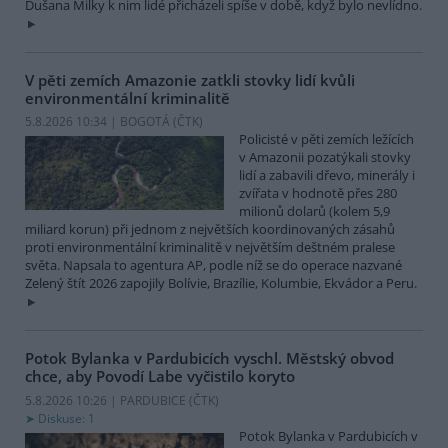
Dušana Milky k nim lidé přicházeli spíše v době, když bylo nevlídno.
V pěti zemích Amazonie zatkli stovky lidí kvůli
environmentální kriminalitě
5.8.2026 10:34 | BOGOTÁ (
ČTK
)
Policisté v pěti zemích ležících
v Amazonii pozatýkali stovky
lidí a zabavili dřevo, minerály i
zvířata v hodnotě přes 280
milionů dolarů (kolem 5,9
miliard korun) při jednom z největších koordinovaných zásahů
proti environmentální kriminalitě v největším deštném pralese
světa. Napsala to agentura AP, podle níž se do operace nazvané
Zelený štít 2026 zapojily Bolívie, Brazílie, Kolumbie, Ekvádor a Peru.
Potok Bylanka v Pardubicích vyschl. Městský obvod
chce, aby Povodí Labe vyčistilo koryto
5.8.2026 10:26 | PARDUBICE (
ČTK
)
Diskuse: 1
Potok Bylanka v Pardubicích v