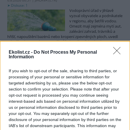
6.8.2026 00:51 | JIHLAVA (
ČTK
)
Diskuse: 1
Vodoprávní úřad v Jihlavě
vyzval obyvatele a podnikatele
v regionu, aby šetřili vodou.
Omezit mají zejména mytí aut,
zalévání zahrad, trávníků a
hřišť, napouštění bazénů nebo kropení zpevněných ploch, uvedl
mluvčí radnice Radovan Daněk. Úřad podle něj bude víc
kontrolovat povolené odběry. Výzva k šetření vodou platí pro
Ekolist.cz -
Do Not Process My Personal
všechny obce spadající pod Jihlavu jako obec s rozšířenou
Information
působností.
If you wish to opt-out of the sale, sharing to third parties, or
Celníci odhalili gang překupníků papoušků, zajistili
processing of your personal or sensitive information for
stovku ptáků
targeted advertising by us, please use the below opt-out
5.8.2026 20:13 (
ČTK
)
section to confirm your selection. Please note that after your
Celníci odhalili gang
opt-out request is processed you may continue seeing
překupníků chráněných druhů
interest-based ads based on personal information utilized by
papoušků působící v několika
krajích a zajistili asi stovku
us or personal information disclosed to third parties prior to
ptáků. S odchytem a
your opt-out. You may separately opt-out of the further
zajištěním zvířat celníkům pomohly zoo v Praze, Zlíně a Ostravě. V
disclosure of your personal information by third parties on the
ostravské zahradě také papoušci nalezli dočasné útočiště. V
IAB’s list of downstream participants. This information may
tiskové zprávě na
webu
celníků to oznámila mluvčí Celní správy ČR