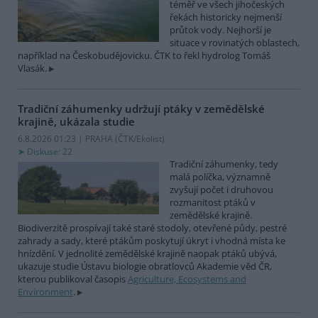
téměř ve všech jihočeských
řekách historicky nejmenší
průtok vody. Nejhorší je
situace v rovinatých oblastech,
například na Českobudějovicku. ČTK to řekl hydrolog Tomáš
Vlasák.
Tradiční záhumenky udržují ptáky v zemědělské
krajině, ukázala studie
6.8.2026 01:23 | PRAHA (
ČTK/Ekolist
)
Diskuse: 22
Tradiční záhumenky, tedy
malá políčka, významně
zvyšují počet i druhovou
rozmanitost ptáků v
zemědělské krajině.
Biodiverzitě prospívají také staré stodoly, otevřené půdy, pestré
zahrady a sady, které ptákům poskytují úkryt i vhodná místa ke
hnízdění. V jednolité zemědělské krajině naopak ptáků ubývá,
ukazuje studie Ústavu biologie obratlovců Akademie věd ČR,
kterou publikoval časopis
Agriculture, Ecosystems and
Environment
.