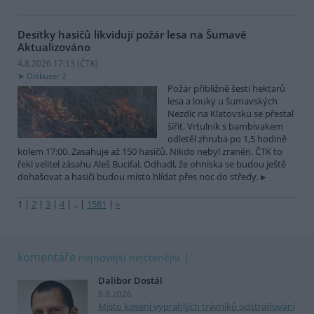
Desítky hasičů likvidují požár lesa na Šumavě
Aktualizováno
4.8.2026 17:13 (
ČTK
)
Diskuse: 2
Požár přibližně šesti hektarů
lesa a louky u šumavských
Nezdic na Klatovsku se přestal
šířit. Vrtulník s bambivakem
odletěl zhruba po 1,5 hodině
kolem 17:00. Zasahuje až 150 hasičů. Nikdo nebyl zraněn. ČTK to
řekl velitel zásahu Aleš Bucifal. Odhadl, že ohniska se budou ještě
dohašovat a hasiči budou místo hlídat přes noc do středy.
1
|
2
|
3
|
4
|
..
|
1581
|
»
komentáře
nejnovější
nejčtenější
Dalibor Dostál
8.8.2026
Místo kosení vyprahlých trávníků odstraňování