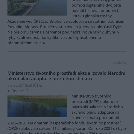
pomocí digitálního dvojčete
povodí testovat odborníci z
Ústavu globální změny
Akademie věd ČR (CzechGlobe) ve spolupráci se státním podnikem
Povodím Moravy. Problémy jsou nyní zejména v dolní části Dyje.
Na přelomu června a července pod nádrží Nové Mlýny uhynuly
ryby kvůli nedostatku kyslíku ve vodě způsobenému
přemnožením sinic.
reklama
Ministerstvo životního prostředí aktualizovalo Národní
akční plán adaptace na změnu klimatu
7.8.2026 10:53 (
ČTK
)
Diskuse: 3
Ministerstvo životního
prostředí (MŽP) dokončilo
návrh aktualizace Národního
akčního plánu adaptace na
změnu klimatu pro období
2026–2030. Na opatření z Operačního fondu životního prostředí
(OPŽP) alokovalo celkem 11,2 miliardy korun. Od roku 2021 už bylo
z fondu částkou 8,6 miliard korun podpořeno 776 projektů