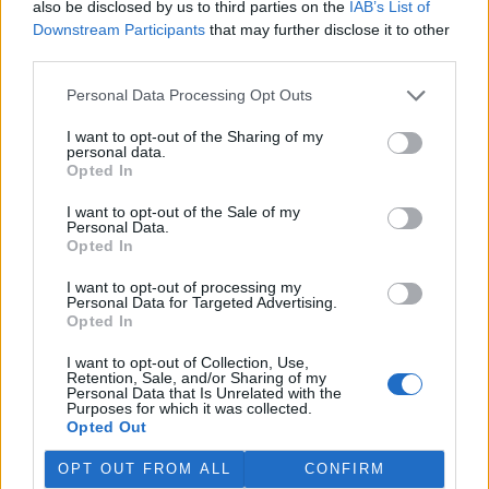
also be disclosed by us to third parties on the
IAB’s List of
Martina Kaňková. Případem se zabývá policie.
Downstream Participants
that may further disclose it to other
third parties.
Island vyhostí aktivisty bojující proti lovu velryb,
pronásledovali velrybáře
Personal Data Processing Opt Outs
5.8.2026 19:54 (
ČTK
)
I want to opt-out of the Sharing of my
Islandské úřady nařídily
personal data.
vyhoštění 21 aktivistů
Opted In
bojujících proti lovu velryb
poté, co minulý týden
I want to opt-out of the Sale of my
pobřežní stráž s policií zabavily
Personal Data.
jejich loď, která pronásledovala velrybářské plavidlo. Pasažéři lodi
Opted In
patřící nadaci kanadsko-amerického ekologického aktivisty Paula
Watsona jsou od té doby zadržováni v Reykjavíku. Sám Watson na
I want to opt-out of processing my
palubě nebyl. Píše o tom agentura AFP s odvoláním na islandskou
Personal Data for Targeted Advertising.
policii.
Opted In
I want to opt-out of Collection, Use,
Záchranná stanice v Praze přijímá kvůli vedrům více
Retention, Sale, and/or Sharing of my
Personal Data that Is Unrelated with the
volně žijících zvířat
Purposes for which it was collected.
5.8.2026 17:40 | PRAHA (
ČTK
)
Opted Out
Kvůli vysokým letním
teplotám pracovníci pražské
OPT OUT FROM ALL
CONFIRM
záchranné stanice pro volně