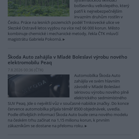
systematickou likvidací
bolševníku velkolepého, který
patří k nejnebezpečnějším
invazním druhům rostlin v
Česku. Práce na lesních pozemcích podél Trnkovecké ulice ve
Slezské Ostravě letos vyjdou na více než 66 000 korun. Město
kombinuje chemické i mechanické metody, řekla ČTK mluvčí
magistrátu Gabriela Pokorná.
Škoda Auto zahájila v Mladé Boleslavi výrobu nového
elektromobilu Peaq
7.8.2026 00:36 (
ČTK
)
Automobilka Škoda Auto
zahájila ve svém hlavním
závodě v Mladé Boleslavi
sériovou výrobu nového plně
elektrického sedmimístného
SUV Peaq. Jde o největší vůz v současné nabídce značky. Do konce
července automobilka přijala téměř 8500 objednávek, uvedla.
Podle dřívějších informací Škoda Auto bude cena nového modelu
na českém trhu začínat na 1,15 milionu korun, k prvním
zákazníkům se dostane na přelomu roku.