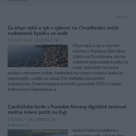
reklama
Za úhyn raků a ryb v rybníce na Chrudimsku může
nedostatek kyslíku ve vodě
7.8.2026 14:05 | CTĚTÍN (
ČTK
)
Úhyn raků a ryb v Horním
rybníce u Vranova, části obce
Ctětín na Chrudimsku, má na
svědomí nedostatek kyslíku ve
vodě. Způsobilo ho horké
počasí s minimem srážek. Podezření na otravu modrou skalicí se
nepotvrdilo, uvedla na dotaz ČTK ředitelka oblastního
inspektorátu České inspekce životního prostředí (ČIŽP) v Hradci
Králové Jana Štěpánková.
CzechGlobe bude s Povodím Moravy digitálně testovat
možná řešení potíží na Dyji
7.8.2026 11:34 | BRNO (
ČTK
)
Diskuse: 2
Možná řešení problémů s
ubýváním vody v Dyji budou