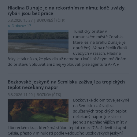
Hladina Dunaje je na rekordním minimu; lodě uvázly,
rybáři jsou bez práce
5.8.2026 15:37 | BUKUREŠŤ (
ČTK
)
Diskuse: 17
Turistický přístav v
rumunském městě Corabia,
které leží na břehu Dunaje, je
opuštěný. Až na několik člunů
uvázlých v řasách. Hladina
řeky je tak nízko, že plavidla už nemohou kvůli písčitým mělčinám
do přístavu vplouvat ani z něj vyplouvat, píše agentura AFP.
Bozkovské jeskyně na Semilsku zažívají za tropických
teplot nečekaný nápor
5.8.2026 11:20 | BOZKOV (
ČTK
)
Bozkovské dolomitové jeskyně
na Semilsku zažívají za
současných tropických teplot
nečekaný nápor. Jde sice o
jedno z nejchladnějších míst v
Libereckém kraji, které má stálou teplotu mezi 7,5 až devíti stupni
Celsia, přesto v minulosti podle vedoucího Bozkovských jeskyní