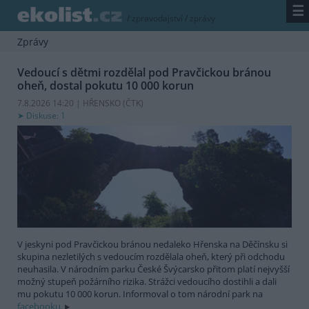
☰
/
zpravodajství
/
zprávy
Zprávy
Vedoucí s dětmi rozdělal pod Pravčickou bránou
oheň, dostal pokutu 10 000 korun
7.8.2026 14:20 | HŘENSKO (
ČTK
)
Diskuse: 1
V jeskyni pod Pravčickou bránou nedaleko Hřenska na Děčínsku si
skupina nezletilých s vedoucím rozdělala oheň, který při odchodu
neuhasila. V národním parku České Švýcarsko přitom platí nejvyšší
možný stupeň požárního rizika. Strážci vedoucího dostihli a dali
mu pokutu 10 000 korun. Informoval o tom národní park na
facebooku.