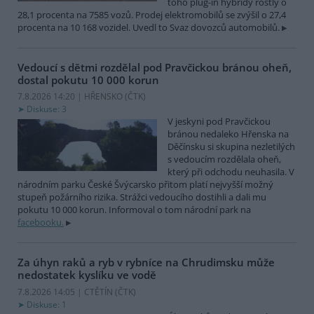
toho plug-in hybridy rostly o
28,1 procenta na 7585 vozů. Prodej elektromobilů se zvýšil o 27,4
procenta na 10 168 vozidel. Uvedl to Svaz dovozců automobilů.
Vedoucí s dětmi rozdělal pod Pravčickou bránou oheň,
dostal pokutu 10 000 korun
7.8.2026 14:20 | HŘENSKO (
ČTK
)
Diskuse: 3
V jeskyni pod Pravčickou
bránou nedaleko Hřenska na
Děčínsku si skupina nezletilých
s vedoucím rozdělala oheň,
který při odchodu neuhasila. V
národním parku České Švýcarsko přitom platí nejvyšší možný
stupeň požárního rizika. Strážci vedoucího dostihli a dali mu
pokutu 10 000 korun. Informoval o tom národní park na
facebooku.
Za úhyn raků a ryb v rybníce na Chrudimsku může
nedostatek kyslíku ve vodě
7.8.2026 14:05 | CTĚTÍN (
ČTK
)
Diskuse: 1