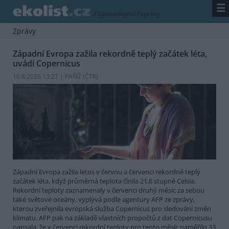
☰
/
zpravodajství
/
zprávy
Zprávy
Západní Evropa zažila rekordně teplý začátek léta,
uvádí Copernicus
10.8.2026 13:27 | PAŘÍŽ (
ČTK
)
Západní Evropa zažila letos v červnu a červenci rekordně teplý
začátek léta, když průměrná teplota činila 21,6 stupně Celsia.
Rekordní teploty zaznamenaly v červenci druhý měsíc za sebou
také světové oceány, vyplývá podle agentury AFP ze zprávy,
kterou zveřejnila evropská služba Copernicus pro sledování změn
klimatu. AFP pak na základě vlastních propočtů z dat Copernicusu
napsala, že v červenci rekordní teploty pro tento měsíc naměřilo 33