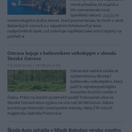
mírně přesáhla 33 stupňů a
tím zaznamenala nový
španělský rekord.
Uvedla
to
meteorologická služba Aemet, která poznamenala, že moře v okolí
Baleárských ostrovů a v západním Středomoří je letos
nadprůměrně teplé, což ovlivňuje například také noční teploty na
pobřeží.
Ostrava bojuje s bolševníkem velkolepým v obvodu
Slezská Ostrava
7.8.2026 01:09 | OSTRAVA (
ČTK
)
Ostravská radnice začala se
systematickou likvidací
bolševníku velkolepého, který
patří k nejnebezpečnějším
invazním druhům rostlin v
Česku. Práce na lesních pozemcích podél Trnkovecké ulice ve
Slezské Ostravě letos vyjdou na více než 66 000 korun. Město
kombinuje chemické i mechanické metody, řekla ČTK mluvčí
magistrátu Gabriela Pokorná.
Škoda Auto zahájila v Mladé Boleslavi výrobu nového