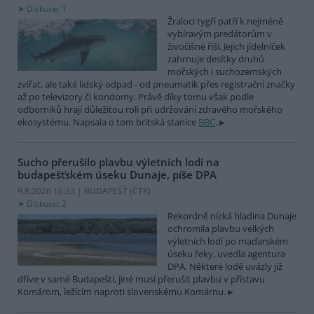
Diskuse: 1
Žraloci tygří patří k nejméně
vybíravým predátorům v
živočišné říši. Jejich jídelníček
zahrnuje desítky druhů
mořských i suchozemských
zvířat, ale také lidský odpad - od pneumatik přes registrační značky
až po televizory či kondomy. Právě díky tomu však podle
odborníků hrají důležitou roli při udržování zdravého mořského
ekosystému. Napsala o tom britská stanice
BBC
.
Sucho přerušilo plavbu výletních lodí na
budapešťském úseku Dunaje, píše DPA
9.8.2026 16:33 | BUDAPEŠŤ (
ČTK
)
Diskuse: 2
Rekordně nízká hladina Dunaje
ochromila plavbu velkých
výletních lodí po maďarském
úseku řeky, uvedla agentura
DPA. Některé lodě uvázly již
dříve v samé Budapešti, jiné musí přerušit plavbu v přístavu
Komárom, ležícím naproti slovenskému Komárnu.