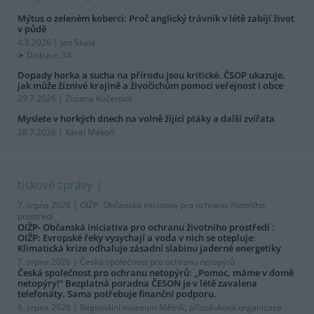
Mýtus o zeleném koberci: Proč anglický trávník v létě zabíjí život
v půdě
4.8.2026 | Jan Skala
Diskuse: 34
Dopady horka a sucha na přírodu jsou kritické. ČSOP ukazuje,
jak může žíznivé krajině a živočichům pomoci veřejnost i obce
29.7.2026 | Zuzana Kučerová
Myslete v horkých dnech na volně žijící ptáky a další zvířata
28.7.2026 | Karel Makoň
tiskové zprávy
7. srpna 2026 |
OIŽP- Občanská iniciativa pro ochranu životního
prostředí
OIŽP- Občanská iniciativa pro ochranu životního prostředí :
OIŽP: Evropské řeky vysychají a voda v nich se otepluje:
Klimatická krize odhaluje zásadní slabinu jaderné energetiky
7. srpna 2026 |
Česká společnost pro ochranu netopýrů
Česká společnost pro ochranu netopýrů: „Pomoc, máme v domě
netopýry!“ Bezplatná poradna ČESON je v létě zavalena
telefonáty. Sama potřebuje finanční podporu.
6. srpna 2026 |
Regionální muzeum Mělník, příspěvková organizace