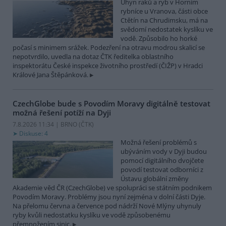
Úhyn raků a ryb v Horním
rybníce u Vranova, části obce
Ctětín na Chrudimsku, má na
svědomí nedostatek kyslíku ve
vodě. Způsobilo ho horké
počasí s minimem srážek. Podezření na otravu modrou skalicí se
nepotvrdilo, uvedla na dotaz ČTK ředitelka oblastního
inspektorátu České inspekce životního prostředí (ČIŽP) v Hradci
Králové Jana Štěpánková.
CzechGlobe bude s Povodím Moravy digitálně testovat
možná řešení potíží na Dyji
7.8.2026 11:34 | BRNO (
ČTK
)
Diskuse: 4
Možná řešení problémů s
ubýváním vody v Dyji budou
pomocí digitálního dvojčete
povodí testovat odborníci z
Ústavu globální změny
Akademie věd ČR (CzechGlobe) ve spolupráci se státním podnikem
Povodím Moravy. Problémy jsou nyní zejména v dolní části Dyje.
Na přelomu června a července pod nádrží Nové Mlýny uhynuly
ryby kvůli nedostatku kyslíku ve vodě způsobenému
přemnožením sinic.