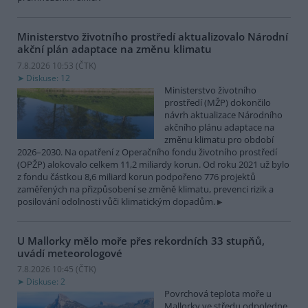
Ministerstvo životního prostředí aktualizovalo Národní
akční plán adaptace na změnu klimatu
7.8.2026 10:53 (
ČTK
)
Diskuse: 12
Ministerstvo životního
prostředí (MŽP) dokončilo
návrh aktualizace Národního
akčního plánu adaptace na
změnu klimatu pro období
2026–2030. Na opatření z Operačního fondu životního prostředí
(OPŽP) alokovalo celkem 11,2 miliardy korun. Od roku 2021 už bylo
z fondu částkou 8,6 miliard korun podpořeno 776 projektů
zaměřených na přizpůsobení se změně klimatu, prevenci rizik a
posilování odolnosti vůči klimatickým dopadům.
U Mallorky mělo moře přes rekordních 33 stupňů,
uvádí meteorologové
7.8.2026 10:45 (
ČTK
)
Diskuse: 2
Povrchová teplota moře u
Mallorky ve středu odpoledne