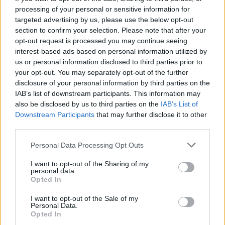
vychrlila sicilská sopka Etna,
processing of your personal or sensitive information for
jedna z nejaktivnějších sopek
targeted advertising by us, please use the below opt-out
světa, přiměly dnes letiště v
section to confirm your selection. Please note that after your
Katánii pozastavit přílety
letadel, uvedla agentura AFP.
opt-out request is processed you may continue seeing
interest-based ads based on personal information utilized by
us or personal information disclosed to third parties prior to
V brazilském regionálním parlamentu měli nezvanou
your opt-out. You may separately opt-out of the further
návštěvu - skupinu kapybar
disclosure of your personal information by third parties on the
8.8.2026 11:40 (
ČTK
)
IAB’s list of downstream participants. This information may
Diskuse: 1
also be disclosed by us to third parties on the
IAB’s List of
V brazilském státě Mato
Downstream Participants
that may further disclose it to other
Grosso museli minulý týden v
third parties.
regionálním parlamentu
přerušit jednání poté, co
budovy vniklo několik
Personal Data Processing Opt Outs
kapybar. Skupina největších hlodavců světa do budovy
vstoupila
hlavním vchodem, informovala agentura AP.
I want to opt-out of the Sharing of my
personal data.
Opted In
Znojmo uvažuje o holubníku i krmivu s látkou
I want to opt-out of the Sale of my
omezující rozmnožování holubů
Personal Data.
8.8.2026 11:31 | ZNOJMO (
ČTK
)
Opted In
Znojmo zjišťuje, jak snížit počty