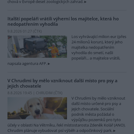
chová v Evropě deset zoologických zahrad.
Italští popeláři vrátili výherní los majitelce, která ho
nedopatřením vyhodila
9.8.2026 01:27 (
ČTK
)
Los vyhrávající milion eur (přes
24 milionů korun), který jeho
majitelka nedopatřením
vyhodila do smetí, našli
popeláři... a majitelce vrátili,
napsala agentura AFP.
V Chrudimi by mělo vzniknout další místo pro psy a
jejich chovatele
8.8.2026 19:45 | CHRUDIM (
ČTK
)
V Chrudimi by mělo vzniknout
další místo určené pro psy a
jejich chovatele. Sociální
podnik města požádal o
výpůjčku pozemků pro tyto
účely v oblasti Na Větrníku, řekl místostarosta Zdeněk Kolář (ANO).
Chrudim plánuje vybudovat psí výběh a odpočinkový park.