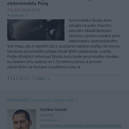
elektromobilu Peaq
7.8.2026 00:36 (
ČTK
)
Diskuse: 1
Automobilka Škoda Auto
zahájila ve svém hlavním
závodě v Mladé Boleslavi
sériovou výrobu nového plně
elektrického sedmimístného
SUV Peaq. Jde o největší vůz v současné nabídce značky. Do konce
července automobilka přijala téměř 8500 objednávek, uvedla.
Podle dřívějších informací Škoda Auto bude cena nového modelu
na českém trhu začínat na 1,15 milionu korun, k prvním
zákazníkům se dostane na přelomu roku.
1
|
2
|
3
|
4
|
..
|
1582
|
»
komentáře
nejnovější
nejčtenější
Dalibor Dostál
8.8.2026
Diskuse: 2
Místo kosení vyprahlých trávníků odstraňování