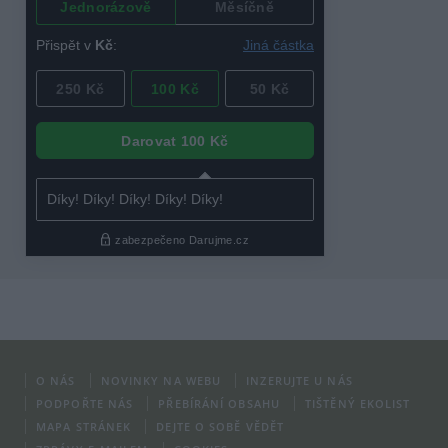
O NÁS
NOVINKY NA WEBU
INZERUJTE U NÁS
PODPOŘTE NÁS
PŘEBÍRÁNÍ OBSAHU
TIŠTĚNÝ EKOLIST
MAPA STRÁNEK
DEJTE O SOBĚ VĚDĚT