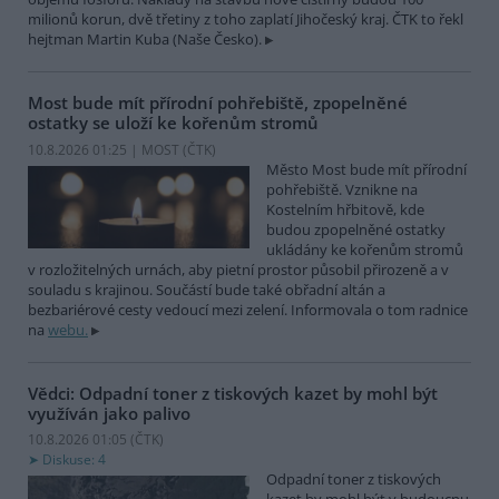
milionů korun, dvě třetiny z toho zaplatí Jihočeský kraj. ČTK to řekl
hejtman Martin Kuba (Naše Česko).
Most bude mít přírodní pohřebiště, zpopelněné
ostatky se uloží ke kořenům stromů
10.8.2026 01:25 | MOST (
ČTK
)
Město Most bude mít přírodní
pohřebiště. Vznikne na
Kostelním hřbitově, kde
budou zpopelněné ostatky
ukládány ke kořenům stromů
v rozložitelných urnách, aby pietní prostor působil přirozeně a v
souladu s krajinou. Součástí bude také obřadní altán a
bezbariérové cesty vedoucí mezi zelení. Informovala o tom radnice
na
webu.
Vědci: Odpadní toner z tiskových kazet by mohl být
využíván jako palivo
10.8.2026 01:05 (
ČTK
)
Diskuse: 4
Odpadní toner z tiskových