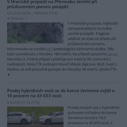
V Hranické propasti na Přerovsku zemřel při
průzkumném ponoru potápěč
8.8.2026 09:58 | HRANICE (
ČTK
)
Diskuse: 1
V Hranické propasti, nejhlubší
zatopené jeskyni na světě,
zemřel potápěč. Tragická
událost se stala ve středu při
průzkumném ponoru,
informovala na sociální
síti
Speleologická záchranná služba. Tělo
bylo vyzvednuto z hloubky 186 metrů. Na případ upozornil
server
Novinky.cz. Policie případ vyšetřuje pro trestný čin usmrcení z
nedbalosti, řekla ČTK policejní mluvčí Miluše Zajícová. Muž, hasič z
Kladna, se měl původně potopit do hloubky 40 metrů, zjistila ČTK.
Prodej hybridních vozů se do konce července zvýšil o
16 procent na 43 653 vozů
8.8.2026 01:18 (
ČTK
)
Prodej nových aut s hybridním
pohonem od ledna do konce
července vzrostl o 16,3
procenta na 43 653 vozů. Z