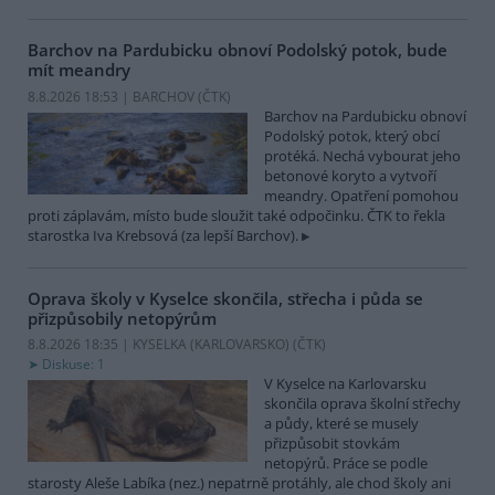
Barchov na Pardubicku obnoví Podolský potok, bude
mít meandry
8.8.2026 18:53 | BARCHOV (
ČTK
)
Barchov na Pardubicku obnoví
Podolský potok, který obcí
protéká. Nechá vybourat jeho
betonové koryto a vytvoří
meandry. Opatření pomohou
proti záplavám, místo bude sloužit také odpočinku. ČTK to řekla
starostka Iva Krebsová (za lepší Barchov).
Oprava školy v Kyselce skončila, střecha i půda se
přizpůsobily netopýrům
8.8.2026 18:35 | KYSELKA (KARLOVARSKO) (
ČTK
)
Diskuse: 1
V Kyselce na Karlovarsku
skončila oprava školní střechy
a půdy, které se musely
přizpůsobit stovkám
netopýrů. Práce se podle
starosty Aleše Labíka (nez.) nepatrně protáhly, ale chod školy ani