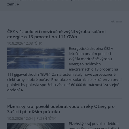
zemí.
reklama
ČEZ v 1. pololetí meziročně zvýšil výrobu solární
energie o 13 procent na 111 GWh
10.8.2026 12:08 (
ČTK
)
Energetická skupina ČEZ v
letošním prvním pololetí
zvýšila meziročně výrobu
energie v solárních
elektrárnách o 13 procent na
111 gigawatthodin (GWh). Za nárůstem stály nově zprovozněné
elektrárny i dobré počasí. Produkce ze solárních elektráren za první
pololetí by pokryla spotřebu více než 60 000 domácností za stejné
období.
Plzeňský kraj povolil odebírat vodu z řeky Otavy pro
Sušici i při nižším průtoku
10.8.2026 12:04 | PLZEŇ (
ČTK
)
Plzeňský kraj povolil odebírat
vodu z řeky Otavy pro Sušici i