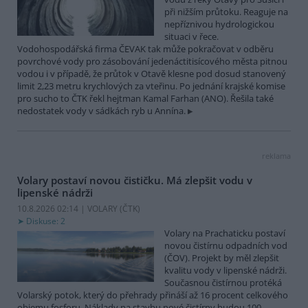
při nižším průtoku. Reaguje na
nepříznivou hydrologickou
situaci v řece.
Vodohospodářská firma ČEVAK tak může pokračovat v odběru
povrchové vody pro zásobování jedenáctitisícového města pitnou
vodou i v případě, že průtok v Otavě klesne pod dosud stanovený
limit 2,23 metru krychlových za vteřinu. Po jednání krajské komise
pro sucho to ČTK řekl hejtman Kamal Farhan (ANO). Řešila také
nedostatek vody v sádkách ryb u Annína.
reklama
Volary postaví novou čističku. Má zlepšit vodu v
lipenské nádrži
10.8.2026 02:14 | VOLARY (
ČTK
)
Diskuse: 2
Volary na Prachaticku postaví
novou čistírnu odpadních vod
(ČOV). Projekt by měl zlepšit
kvalitu vody v lipenské nádrži.
Současnou čistírnou protéká
Volarský potok, který do přehrady přináší až 16 procent celkového
objemu fosforu. Náklady na stavbu nové čistírny budou 100