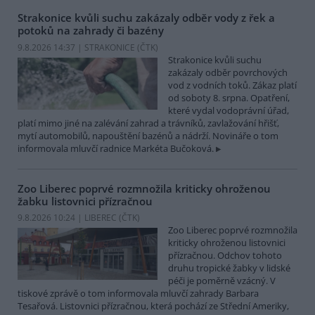
Strakonice kvůli suchu zakázaly odběr vody z řek a
potoků na zahrady či bazény
9.8.2026 14:37 | STRAKONICE (
ČTK
)
Strakonice kvůli suchu
zakázaly odběr povrchových
vod z vodních toků. Zákaz platí
od soboty 8. srpna. Opatření,
které vydal vodoprávní úřad,
platí mimo jiné na zalévání zahrad a trávníků, zavlažování hřišť,
mytí automobilů, napouštění bazénů a nádrží. Novináře o tom
informovala mluvčí radnice Markéta Bučoková.
Zoo Liberec poprvé rozmnožila kriticky ohroženou
žabku listovnici přízračnou
9.8.2026 10:24 | LIBEREC (
ČTK
)
Zoo Liberec poprvé rozmnožila
kriticky ohroženou listovnici
přízračnou. Odchov tohoto
druhu tropické žabky v lidské
péči je poměrně vzácný. V
tiskové zprávě o tom informovala mluvčí zahrady Barbara
Tesařová. Listovnici přízračnou, která pochází ze Střední Ameriky,