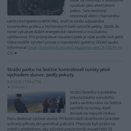
kazet by mohl být v budoucnu
využíván jako alternativní
palivo. Tuto možnost
otestovali vědci z Národního
centra kompetence BIOCIRKL, kteří ze směsi odpadního
tonerového prášku a čistírenských kalů vytvořili pelety. Zjistili, že
toner vykazuje dobré energetické vlastnosti a má slušnou
výhřevnost. Pro průmyslové nasazení pelet je však podle nich ještě
třeba rozšířit výrobní proces o standardní systémy čištění spalin,
informoval
Ústav chemických procesů Akademie věd ČR (ÚCHP AV
ČR)
.
Strážci parku na Sněžce kontrolovali turisty před
východem slunce, padly pokuty
9.8.2026 17:06 (
ČTK
)
Diskuse: 2
Strážci českého a polského
Krkonošského národního
parku se dnes ráno na Sněžce
zaměřili na turisty, kteří
dorazili na nejvyšší českou
horu sledovat východ slunce. Při kontrolách dodržování pravidel
ochrany přírody jim pomáhali policisté. Přestože byli strážci na
místě s předstihem, aby působili preventivně, museli řešit 23