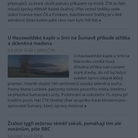
přestupků, za které uložili pokutu příkazem na místě. ČTK to řekl
mluvčí Správy KRNAP Radek Drahný. Přes vrchol Sněžky vede
státní hranice mezi ČR a Polskem. Návštěvnost Sněžky je v létě
extrémní. Dnes kolem páté ráno tam bylo 500 lidí.
U Hauswaldské kaple u Srní na Šumavě přibude stříška
a skleněná madona
9.8.2026 16:42 | SRNÍ (
ČTK
)
U Hauswaldské kaple u Srní na
Klatovsku vzniká nová
dřevěná stříška nad ruinami
staré stavby, do níž byl kdysi
sveden tamní údajně léčivý
pramen. Interiér doplní 160 centimetrů vysoká skleněná socha
Panny Marie Lurdské, patronky tohoto poutního místa, kterému
se přezdívá šumavské Lurdy. Požehnání se uskuteční 15. srpna při
tradiční pouti, řekl ČTK Ondřej Uher ze spolku Karel Klostermann -
spisovatel Šumavy, který úpravy inicioval.
Žraloci tygří sežerou téměř cokoli, pomáhají tím ale
oceánům, píše BBC
9.8.2026 16:41 (
ČTK
)