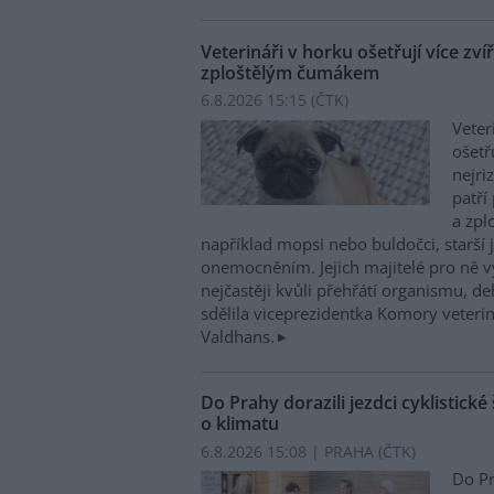
Veterináři v horku ošetřují více zví
zploštělým čumákem
6.8.2026 15:15 (
ČTK
)
Veter
ošetř
nejri
patří
a zpl
například mopsi nebo buldočci, starší j
onemocněním. Jejich majitelé pro ně vy
nejčastěji kvůli přehřátí organismu, d
sdělila viceprezidentka Komory veterin
Valdhans.
Do Prahy dorazili jezdci cyklistické
o klimatu
6.8.2026 15:08 | PRAHA (
ČTK
)
Do Pr