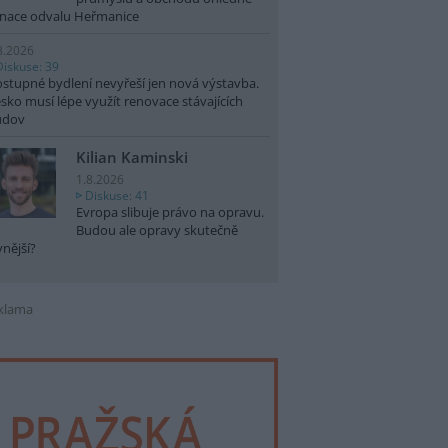
nace odvalu Heřmanice
8.2026
Diskuse: 39
stupné bydlení nevyřeší jen nová výstavba.
sko musí lépe využít renovace stávajících
udov
Kilian Kaminski
1.8.2026
Diskuse: 41
Evropa slibuje právo na opravu.
Budou ale opravy skutečně
vnější?
klama