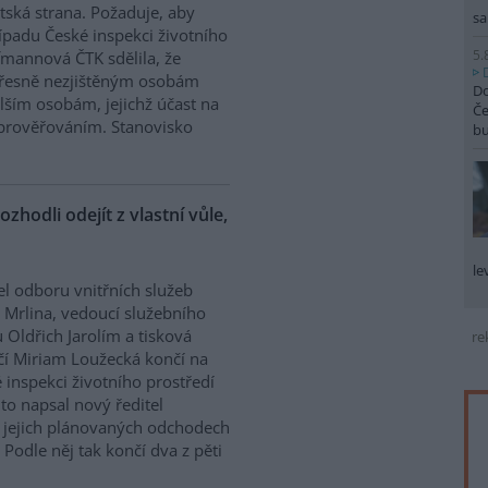
tská strana. Požaduje, aby
sa
řípadu České inspekci životního
5.
ffmannová ČTK sdělila, že
přesně nezjištěným osobám
Do
ším osobám, jejichž účast na
Če
prověřováním. Stanovisko
b
ozhodli odejít z vlastní vůle,
le
el odboru vnitřních služeb
 Mrlina, vedoucí služebního
 Oldřich Jarolím a tisková
re
í Miriam Loužecká končí na
 inspekci životního prostředí
K to napsal nový ředitel
 O jejich plánovaných odchodech
Podle něj tak končí dva z pěti