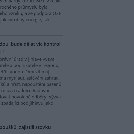
5 miliardy korun. MŽP v reakci
náročného průmyslu byla
jeho vzniku, a že podpora OZE
jak výrobny energie, tak
odou, bude dělat víc kontrol
: 1
rávní úřad v Jihlavě vyzval
tele a podnikatele v regionu,
etřili vodou. Omezit mají
na mytí aut, zalévání zahrad,
íků a hřišť, napouštění bazénů
 mluvčí radnice Radovan
olovat povolené odběry. Výzva
 spadající pod Jihlavu jako
poušků, zajistili stovku