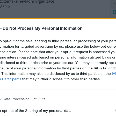
izozemské nevládní organizace
k
 AFP.
ské řeky minimální průtoky
 -
Do Not Process My Personal Information
K
)
8
 nedostatku srážek je téměř ve
K
 jihočeských řekách historicky
to opt-out of the sale, sharing to third parties, or processing of your per
O
nší průtok vody. Nejhorší je
formation for targeted advertising by us, please use the below opt-out s
9
ce v rovinatých oblastech,
r selection. Please note that after your opt-out request is processed y
O
klad na Českobudějovicku. ČTK
eing interest-based ads based on personal information utilized by us or
s
disclosed to third parties prior to your opt-out. You may separately opt-
1
losure of your personal information by third parties on the IAB’s list of
(
. This information may also be disclosed by us to third parties on the
IA
H
v zemědělské krajině,
Participants
that may further disclose it to other third parties.
p
a
iskuse: 12
ční záhumenky, tedy malá
l Data Processing Opt Outs
ka, významně zvyšují počet i
vou rozmanitost ptáků v
o opt-out of the Sharing of my personal data.
ělské krajině. Biodiverzitě