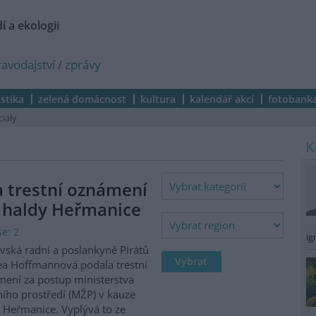
í a ekologii
ravodajství
/
zprávy
istika
zelená domácnost
kultura
kalendář akcí
fotobank
ciály
a trestní oznámení
 haldy Heřmanice
e: 2
ig
vská radní a poslankyně Pirátů
a Hoffmannová podala trestní
ení za postup ministerstva
ního prostředí (MŽP) v kauze
 Heřmanice. Vyplývá to ze