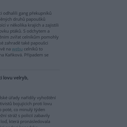
ci odhalili gang překupníků
něných druhů papoušků
cí v několika krajích a zajistili
tovku ptáků. S odchytem a
těním zvířat celníkům pomohly
ské zahradě také papoušci
rávě na
webu
celníků to
ina Kaňková. Případem se
ti lovu velryb,
dské úřady nařídily vyhoštění
tivistů bojujících proti lovu
b poté, co minulý týden
žní stráž s policií zabavily
h loď, která pronásledovala