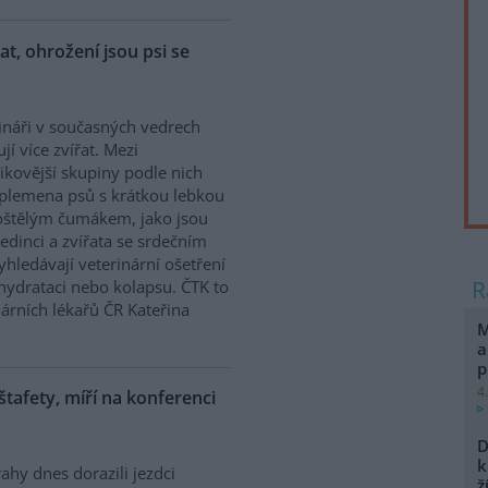
řat, ohrožení jsou psi se
ináři v současných vedrech
ují více zvířat. Mezi
zikovější skupiny podle nich
 plemena psů s krátkou lebkou
oštělým čumákem, jako jsou
edinci a zvířata se srdečním
hledávají veterinární ošetření
ehydrataci nebo kolapsu. ČTK to
árních lékařů ČR Kateřina
M
a
p
4
 štafety, míří na konferenci
D
k
ahy dnes dorazili jezdci
ž