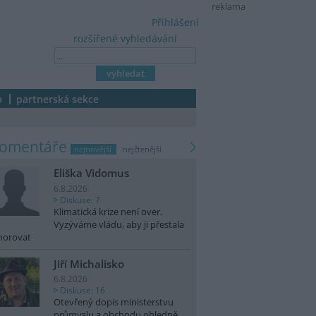
reklama
Přihlášení
rozšířené vyhledávání
a
partnerská sekce
komentáře
nejnovější
nejčtenější
Eliška Vidomus
6.8.2026
Diskuse: 7
Klimatická krize není over.
Vyzýváme vládu, aby ji přestala
norovat
Jiří Michalisko
6.8.2026
Diskuse: 16
Otevřený dopis ministerstvu
průmyslu a obchodu ohledně