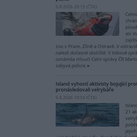
5.8.2026 20:13 (
ČTK
)
Celní
chrá
působí
asi s
zajiš
zoo v Praze, Zlíně a Ostravě. V ostrav
nalezli dočasné útočiště. V tiskové zp
oznámila mluvčí Celní správy ČR Mart
zabývá policie.
Island vyhostí aktivisty bojující pro
pronásledovali velrybáře
5.8.2026 19:54 (
ČTK
)
Islan
21 ak
velry
pobře
jejic