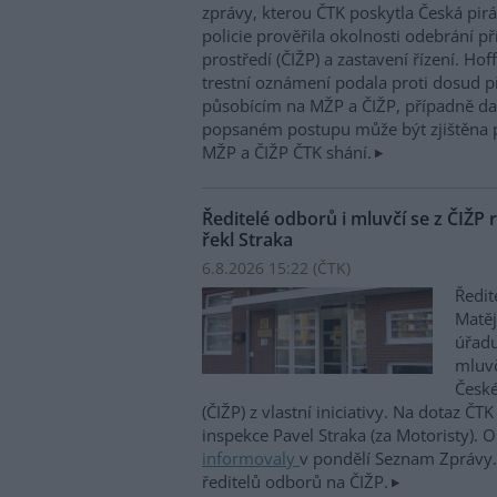
zprávy, kterou ČTK poskytla Česká pirá
policie prověřila okolnosti odebrání p
prostředí (ČIŽP) a zastavení řízení. Ho
trestní oznámení podala proti dosud 
působícím na MŽP a ČIŽP, případně dal
popsaném postupu může být zjištěna 
MŽP a ČIŽP ČTK shání.
Ředitelé odborů i mluvčí se z ČIŽP r
řekl Straka
6.8.2026 15:22 (
ČTK
)
Ředit
Matěj
úřadu
mluvč
České
(ČIŽP) z vlastní iniciativy. Na dotaz ČT
inspekce Pavel Straka (za Motoristy).
informovaly
v pondělí Seznam Zprávy. 
ředitelů odborů na ČIŽP.