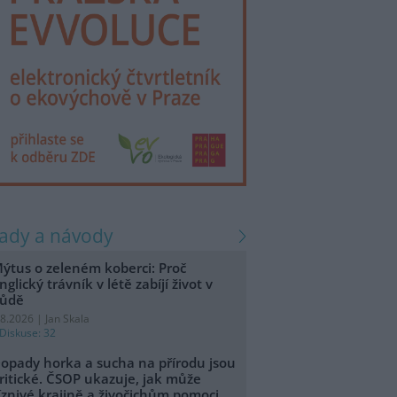
rady a návody
ýtus o zeleném koberci: Proč
nglický trávník v létě zabíjí život v
ůdě
.8.2026 | Jan Skala
Diskuse: 32
opady horka a sucha na přírodu jsou
ritické. ČSOP ukazuje, jak může
íznivé krajině a živočichům pomoci