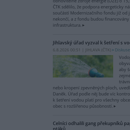
obnovitelné zdroje energie (OZE) o 15,
ČTK sdělilo, že podpora energeticky 
součástí Modernizačního fondu již od 
nekončí, a z fondu budou financovány 
infrastruktura.
Jihlavský úřad vyzval k šetření s v
6.8.2026 00:51 | JIHLAVA (
ČTK
)
Diskuse
Vodop
obyva
aby š
zejmé
trávn
nebo kropení zpevněných ploch, uvedl
Daněk. Úřad podle něj bude víc kontr
k šetření vodou platí pro všechny obce
obec s rozšířenou působností.
Celníci odhalili gang překupníků pa
ptáků