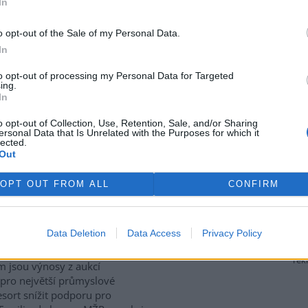
In
ívají také staré stodoly,
které ptákům poskytují úkryt i
 zemědělské krajině naopak
o opt-out of the Sale of my Personal Data.
iologie obratlovců Akademie
In
culture, Ecosystems and
to opt-out of processing my Personal Data for Targeted
ing.
In
P za přesun peněz z výnosů
o opt-out of Collection, Use, Retention, Sale, and/or Sharing
ersonal Data that Is Unrelated with the Purposes for which it
lected.
Out
gické organizace Hnutí DUHA
enpeace ČR kritizují
OPT OUT FROM ALL
CONFIRM
terstvo životního prostředí
 za plánovaný přesun peněz z
ů z emisních povolenek k
Data Deletion
Data Access
Privacy Policy
to v
tiskové zprávě
a
 Resort chce podle nich
rek
m jsou výnosy z aukcí
 pro největší průmyslové
sort snížit podporu pro