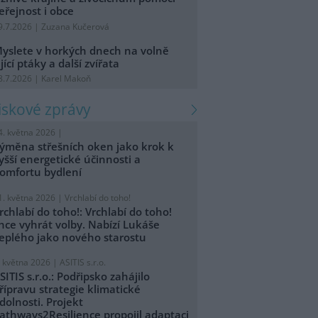
eřejnost i obce
9.7.2026 | Zuzana Kučerová
yslete v horkých dnech na volně
ijící ptáky a další zvířata
8.7.2026 | Karel Makoň
tiskové zprávy
4. května 2026 |
ýměna střešních oken jako krok k
yšší energetické účinnosti a
omfortu bydlení
1. května 2026 |
Vrchlabí do toho!
rchlabí do toho!: Vrchlabí do toho!
hce vyhrát volby. Nabízí Lukáše
eplého jako nového starostu
. května 2026 |
ASITIS s.r.o.
SITIS s.r.o.: Podřipsko zahájilo
řípravu strategie klimatické
dolnosti. Projekt
athways2Resilience propojil adaptaci