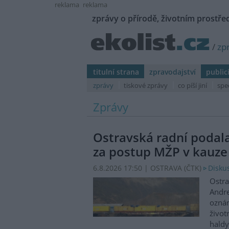
reklama
reklama
zprávy o přírodě, životním prostřed
/
zp
titulní strana
zpravodajství
public
zprávy
tiskové zprávy
co píší jiní
spe
Zprávy
Ostravská radní podal
za postup MŽP v kauze
6.8.2026 17:50 | OSTRAVA (
ČTK
)
Diskus
Ostra
Andre
oznám
život
haldy