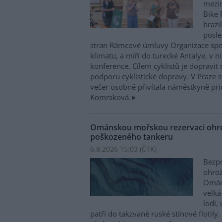
mezin
Bike 
brazi
posle
stran Rámcové úmluvy Organizace sp
klimatu, a míří do turecké Antalye, v n
konference. Cílem cyklistů je dopravit
podporu cyklistické dopravy. V Praze st
večer osobně přivítala náměstkyně pri
Komrsková.
Ománskou mořskou rezervaci ohrož
poškozeného tankeru
6.8.2026 15:03 (
ČTK
)
Bezpr
ohrož
Ománu
velká
lodi,
patří do takzvané ruské stínové flotily