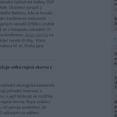
árodní cyklistické štafety COP
v
Ride. Účastníci vyrazili z
2
lského Belému, kde se konala
dní konference smluvních
M
ž
ojených národů (OSN) o změně
2
íž se v listopadu uskuteční 31.
 na konferenci
deset návrhů
na
ráví necelé tři dny. Včera
mátora hl. m. Prahy Jana
1
V
v
k
uje velká ropná skvrna z
1
V
c
ostřední ekologická katastrofa
T
uje přírodní rezervaci v
, v jejíž blízkosti se rozšířila
7
 ropná skvrna. Ropa unikla z
A
p
 u níž panuje podezření, že
o
. S odkazem na sdělení
P