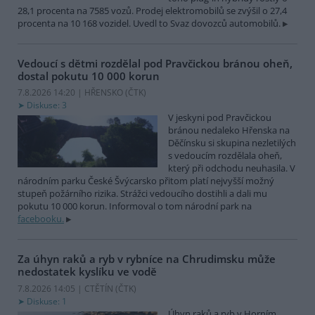
28,1 procenta na 7585 vozů. Prodej elektromobilů se zvýšil o 27,4
procenta na 10 168 vozidel. Uvedl to Svaz dovozců automobilů.
Vedoucí s dětmi rozdělal pod Pravčickou bránou oheň,
dostal pokutu 10 000 korun
7.8.2026 14:20 | HŘENSKO (
ČTK
)
Diskuse: 3
V jeskyni pod Pravčickou
bránou nedaleko Hřenska na
Děčínsku si skupina nezletilých
s vedoucím rozdělala oheň,
který při odchodu neuhasila. V
národním parku České Švýcarsko přitom platí nejvyšší možný
stupeň požárního rizika. Strážci vedoucího dostihli a dali mu
pokutu 10 000 korun. Informoval o tom národní park na
facebooku.
Za úhyn raků a ryb v rybníce na Chrudimsku může
nedostatek kyslíku ve vodě
7.8.2026 14:05 | CTĚTÍN (
ČTK
)
Diskuse: 1
Úhyn raků a ryb v Horním