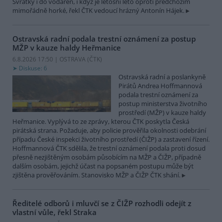
Svratky i do vodáren, i když je letošní léto oproti předchozím
mimořádně horké, řekl ČTK vedoucí hrázný Antonín Hájek.
Ostravská radní podala trestní oznámení za postup
MŽP v kauze haldy Heřmanice
6.8.2026 17:50 | OSTRAVA (
ČTK
)
Diskuse: 6
Ostravská radní a poslankyně
Pirátů Andrea Hoffmannová
podala trestní oznámení za
postup ministerstva životního
prostředí (MŽP) v kauze haldy
Heřmanice. Vyplývá to ze zprávy, kterou ČTK poskytla Česká
pirátská strana. Požaduje, aby policie prověřila okolnosti odebrání
případu České inspekci životního prostředí (ČIŽP) a zastavení řízení.
Hoffmannová ČTK sdělila, že trestní oznámení podala proti dosud
přesně nezjištěným osobám působícím na MŽP a ČIŽP, případně
dalším osobám, jejichž účast na popsaném postupu může být
zjištěna prověřováním. Stanovisko MŽP a ČIŽP ČTK shání.
Ředitelé odborů i mluvčí se z ČIŽP rozhodli odejít z
vlastní vůle, řekl Straka