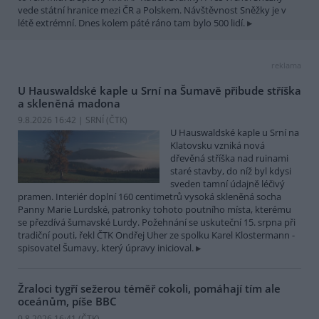
vede státní hranice mezi ČR a Polskem. Návštěvnost Sněžky je v
létě extrémní. Dnes kolem páté ráno tam bylo 500 lidí.
reklama
U Hauswaldské kaple u Srní na Šumavě přibude stříška
a skleněná madona
9.8.2026 16:42 | SRNÍ (
ČTK
)
U Hauswaldské kaple u Srní na
Klatovsku vzniká nová
dřevěná stříška nad ruinami
staré stavby, do níž byl kdysi
sveden tamní údajně léčivý
pramen. Interiér doplní 160 centimetrů vysoká skleněná socha
Panny Marie Lurdské, patronky tohoto poutního místa, kterému
se přezdívá šumavské Lurdy. Požehnání se uskuteční 15. srpna při
tradiční pouti, řekl ČTK Ondřej Uher ze spolku Karel Klostermann -
spisovatel Šumavy, který úpravy inicioval.
Žraloci tygří sežerou téměř cokoli, pomáhají tím ale
oceánům, píše BBC
9.8.2026 16:41 (
ČTK
)