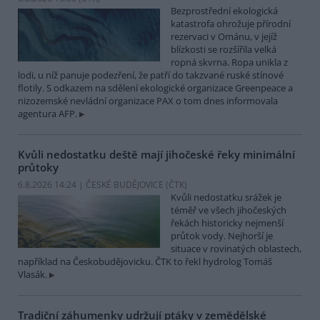
Bezprostřední ekologická
katastrofa ohrožuje přírodní
rezervaci v Ománu, v jejíž
blízkosti se rozšířila velká
ropná skvrna. Ropa unikla z
lodi, u níž panuje podezření, že patří do takzvané ruské stínové
flotily. S odkazem na sdělení ekologické organizace Greenpeace a
nizozemské nevládní organizace PAX o tom dnes informovala
agentura AFP.
Kvůli nedostatku deště mají jihočeské řeky minimální
průtoky
6.8.2026 14:24 | ČESKÉ BUDĚJOVICE (
ČTK
)
Kvůli nedostatku srážek je
téměř ve všech jihočeských
řekách historicky nejmenší
průtok vody. Nejhorší je
situace v rovinatých oblastech,
například na Českobudějovicku. ČTK to řekl hydrolog Tomáš
Vlasák.
Tradiční záhumenky udržují ptáky v zemědělské