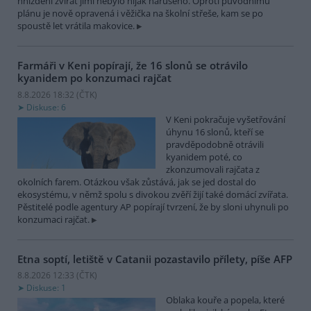
hnízdění zvířat jimi nebylo nijak narušeno. Oproti původnímu
plánu je nově opravená i věžička na školní střeše, kam se po
spoustě let vrátila makovice.
Farmáři v Keni popírají, že 16 slonů se otrávilo
kyanidem po konzumaci rajčat
8.8.2026 18:32 (
ČTK
)
Diskuse: 6
V Keni pokračuje vyšetřování
úhynu 16 slonů, kteří se
pravděpodobně otrávili
kyanidem poté, co
zkonzumovali rajčata z
okolních farem. Otázkou však zůstává, jak se jed dostal do
ekosystému, v němž spolu s divokou zvěří žijí také domácí zvířata.
Pěstitelé podle agentury AP popírají tvrzení, že by sloni uhynuli po
konzumaci rajčat.
Etna soptí, letiště v Catanii pozastavilo přílety, píše AFP
8.8.2026 12:33 (
ČTK
)
Diskuse: 1
Oblaka kouře a popela, které