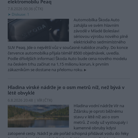
elektromobilu Peaq
7.8.2026 00:36 (
ČTK
)
Diskuse: 1
Automobilka Škoda Auto
zahájila ve svém hlavním
závodě v Mladé Boleslavi
sériovou výrobu nového plně
elektrického sedmimístného
SUV Peaq. Jde o největší vůz v současné nabídce značky. Do konce
července automobilka přijala téměř 8500 objednávek, uvedla.
Podle dřívějších informací Škoda Auto bude cena nového modelu
na českém trhu začínat na 1,15 milionu korun, k prvním
zákazníkům se dostane na přelomu roku.
Hladina vírské nádrže je o osm metrů níž, než bývá v
létě obvyklé
6.8.2026 20:48 | VÍR (
ČTK
)
Hladina vodní nádrže Vír na
Žďársku je oproti běžnému
stavu v létě níž asi o osm
metrů. Z vody už vystoupaly i
kamenné obruby kdysi
zatopené cesty. Nádrž je ale pořád schopná přidávat vodu do řeky