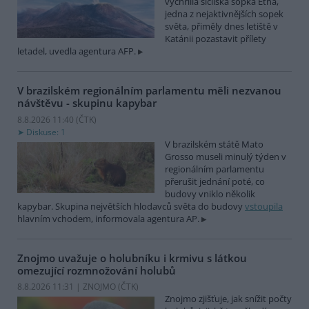
vychrlila sicilská sopka Etna,
jedna z nejaktivnějších sopek
světa, přiměly dnes letiště v
Katánii pozastavit přílety
letadel, uvedla agentura AFP.
V brazilském regionálním parlamentu měli nezvanou
návštěvu - skupinu kapybar
8.8.2026 11:40 (
ČTK
)
Diskuse: 1
V brazilském státě Mato
Grosso museli minulý týden v
regionálním parlamentu
přerušit jednání poté, co
budovy vniklo několik
kapybar. Skupina největších hlodavců světa do budovy
vstoupila
hlavním vchodem, informovala agentura AP.
Znojmo uvažuje o holubníku i krmivu s látkou
omezující rozmnožování holubů
8.8.2026 11:31 | ZNOJMO (
ČTK
)
Znojmo zjišťuje, jak snížit počty