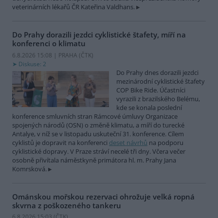
veterinárních lékařů ČR Kateřina Valdhans.
Do Prahy dorazili jezdci cyklistické štafety, míří na
konferenci o klimatu
6.8.2026 15:08 | PRAHA (
ČTK
)
Diskuse: 2
Do Prahy dnes dorazili jezdci
mezinárodní cyklistické štafety
COP Bike Ride. Účastníci
vyrazili z brazilského Belému,
kde se konala poslední
konference smluvních stran Rámcové úmluvy Organizace
spojených národů (OSN) o změně klimatu, a míří do turecké
Antalye, v níž se v listopadu uskuteční 31. konference. Cílem
cyklistů je dopravit na konferenci
deset návrhů
na podporu
cyklistické dopravy. V Praze stráví necelé tři dny. Včera večer
osobně přivítala náměstkyně primátora hl. m. Prahy Jana
Komrsková.
Ománskou mořskou rezervaci ohrožuje velká ropná
skvrna z poškozeného tankeru
6.8.2026 15:03 (
ČTK
)