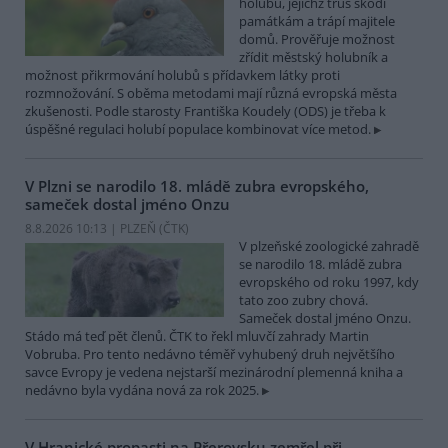
holubů, jejichž trus škodí
památkám a trápí majitele
domů. Prověřuje možnost
zřídit městský holubník a
možnost přikrmování holubů s přídavkem látky proti
rozmnožování. S oběma metodami mají různá evropská města
zkušenosti. Podle starosty Františka Koudely (ODS) je třeba k
úspěšné regulaci holubí populace kombinovat více metod.
V Plzni se narodilo 18. mládě zubra evropského,
sameček dostal jméno Onzu
8.8.2026 10:13 | PLZEŇ (
ČTK
)
V plzeňské zoologické zahradě
se narodilo 18. mládě zubra
evropského od roku 1997, kdy
tato zoo zubry chová.
Sameček dostal jméno Onzu.
Stádo má teď pět členů. ČTK to řekl mluvčí zahrady Martin
Vobruba. Pro tento nedávno téměř vyhubený druh největšího
savce Evropy je vedena nejstarší mezinárodní plemenná kniha a
nedávno byla vydána nová za rok 2025.
V Hranické propasti na Přerovsku zemřel při