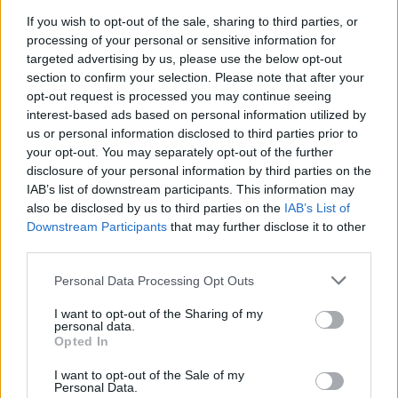
If you wish to opt-out of the sale, sharing to third parties, or
processing of your personal or sensitive information for
Ministerstvo životního prostředí aktualizovalo Národní
akční plán adaptace na změnu klimatu
targeted advertising by us, please use the below opt-out
section to confirm your selection. Please note that after your
7.8.2026 10:53 (
ČTK
)
Diskuse: 8
opt-out request is processed you may continue seeing
Ministerstvo životního
interest-based ads based on personal information utilized by
prostředí (MŽP) dokončilo
us or personal information disclosed to third parties prior to
návrh aktualizace Národního
your opt-out. You may separately opt-out of the further
akčního plánu adaptace na
disclosure of your personal information by third parties on the
změnu klimatu pro období
IAB’s list of downstream participants. This information may
2026–2030. Na opatření z Operačního fondu životního prostředí
(OPŽP) alokovalo celkem 11,2 miliardy korun. Od roku 2021 už bylo
also be disclosed by us to third parties on the
IAB’s List of
z fondu částkou 8,6 miliard korun podpořeno 776 projektů
Downstream Participants
that may further disclose it to other
zaměřených na přizpůsobení se změně klimatu, prevenci rizik a
third parties.
posilování odolnosti vůči klimatickým dopadům.
Personal Data Processing Opt Outs
U Mallorky mělo moře přes rekordních 33 stupňů,
I want to opt-out of the Sharing of my
uvádí meteorologové
personal data.
Opted In
7.8.2026 10:45 (
ČTK
)
Diskuse: 2
Povrchová teplota moře u
I want to opt-out of the Sale of my
Personal Data.
Mallorky ve středu odpoledne