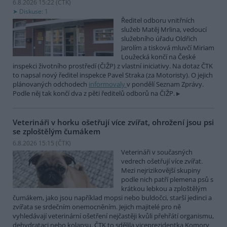
6.8.2026 15:22 (
ČTK
)
Diskuse: 1
Ředitel odboru vnitřních
služeb Matěj Mrlina, vedoucí
služebního úřadu Oldřich
Jarolím a tisková mluvčí Miriam
Loužecká končí na České
inspekci životního prostředí (ČIŽP) z vlastní iniciativy. Na dotaz ČTK
to napsal nový ředitel inspekce Pavel Straka (za Motoristy). O jejich
plánovaných odchodech
informovaly
v pondělí Seznam Zprávy.
Podle něj tak končí dva z pěti ředitelů odborů na ČIŽP.
Veterináři v horku ošetřují více zvířat, ohrožení jsou psi
se zploštělým čumákem
6.8.2026 15:15 (
ČTK
)
Veterináři v současných
vedrech ošetřují více zvířat.
Mezi nejrizikovější skupiny
podle nich patří plemena psů s
krátkou lebkou a zploštělým
čumákem, jako jsou například mopsi nebo buldočci, starší jedinci a
zvířata se srdečním onemocněním. Jejich majitelé pro ně
vyhledávají veterinární ošetření nejčastěji kvůli přehřátí organismu,
dehydrataci nebo kolapsu. ČTK to sdělila viceprezidentka Komory