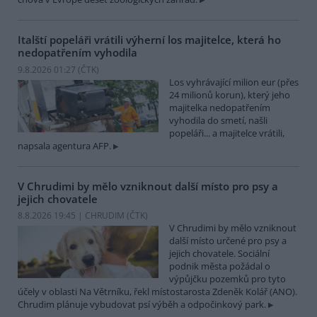
Italští popeláři vrátili výherní los majitelce, která ho
nedopatřením vyhodila
9.8.2026 01:27 (
ČTK
)
Los vyhrávající milion eur (přes
24 milionů korun), který jeho
majitelka nedopatřením
vyhodila do smetí, našli
popeláři... a majitelce vrátili,
napsala agentura AFP.
V Chrudimi by mělo vzniknout další místo pro psy a
jejich chovatele
8.8.2026 19:45 | CHRUDIM (
ČTK
)
V Chrudimi by mělo vzniknout
další místo určené pro psy a
jejich chovatele. Sociální
podnik města požádal o
výpůjčku pozemků pro tyto
účely v oblasti Na Větrníku, řekl místostarosta Zdeněk Kolář (ANO).
Chrudim plánuje vybudovat psí výběh a odpočinkový park.