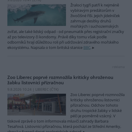
Žraloci tygří patří k nejméně
vybíravým predátorům v
živočišné říši. Jejich jídelníček
zahrnuje desítky druhů
mořských i suchozemských
zvířat, ale také lidský odpad - od pneumatik přes registrační značky
až po televizory či kondomy. Právě díky tomu však podle
odborníků hrají důležitou roli při udržování zdravého mořského
ekosystému. Napsala o tom britská stanice
BBC
.
reklama
Zoo Liberec poprvé rozmnožila kriticky ohroženou
žabku listovnici přízračnou
9.8.2026 10:24 | LIBEREC (
ČTK
)
Zoo Liberec poprvé rozmnožila
kriticky ohroženou listovnici
přízračnou. Odchov tohoto
druhu tropické žabky v lidské
péči je poměrně vzácný. V
tiskové zprávě o tom informovala mluvčí zahrady Barbara
Tesařová. Listovnici přízračnou, která pochází ze Střední Ameriky,
chová v Evropě deset zoologických zahrad.