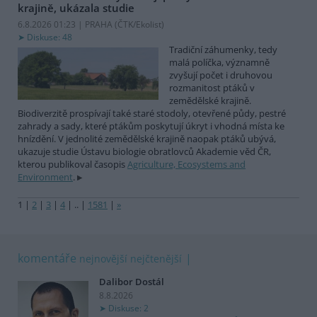
krajině, ukázala studie
6.8.2026 01:23 | PRAHA (
ČTK/Ekolist
)
Diskuse: 48
Tradiční záhumenky, tedy
malá políčka, významně
zvyšují počet i druhovou
rozmanitost ptáků v
zemědělské krajině.
Biodiverzitě prospívají také staré stodoly, otevřené půdy, pestré
zahrady a sady, které ptákům poskytují úkryt i vhodná místa ke
hnízdění. V jednolité zemědělské krajině naopak ptáků ubývá,
ukazuje studie Ústavu biologie obratlovců Akademie věd ČR,
kterou publikoval časopis
Agriculture, Ecosystems and
Environment
.
1
|
2
|
3
|
4
|
..
|
1581
|
»
komentáře
nejnovější
nejčtenější
Dalibor Dostál
8.8.2026
Diskuse: 2