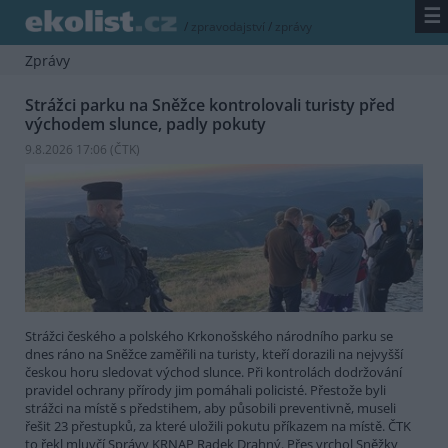
☰
/
zpravodajství
/
zprávy
Zprávy
Strážci parku na Sněžce kontrolovali turisty před
východem slunce, padly pokuty
9.8.2026 17:06 (
ČTK
)
Strážci českého a polského Krkonošského národního parku se
dnes ráno na Sněžce zaměřili na turisty, kteří dorazili na nejvyšší
českou horu sledovat východ slunce. Při kontrolách dodržování
pravidel ochrany přírody jim pomáhali policisté. Přestože byli
strážci na místě s předstihem, aby působili preventivně, museli
řešit 23 přestupků, za které uložili pokutu příkazem na místě. ČTK
to řekl mluvčí Správy KRNAP Radek Drahný. Přes vrchol Sněžky