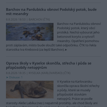
Barchov na Pardubicku obnoví Podolský potok, bude
mít meandry
8.8.2026 18:53 | BARCHOV (
ČTK
)
Barchov na Pardubicku obnoví
Podolský potok, který obcí
protéká. Nechá vybourat jeho
betonové koryto a vytvoří
meandry. Opatření pomohou
proti záplavám, místo bude sloužit také odpočinku. ČTK to řekla
starostka Iva Krebsová (za lepší Barchov).
Oprava školy v Kyselce skončila, střecha i půda se
přizpůsobily netopýrům
8.8.2026 18:35 | KYSELKA (KARLOVARSKO) (
ČTK
)
Diskuse: 1
V Kyselce na Karlovarsku
skončila oprava školní střechy
a půdy, které se musely
přizpůsobit stovkám
netopýrů. Práce se podle
starosty Aleše Labíka (nez.) nepatrně protáhly, ale chod školy ani