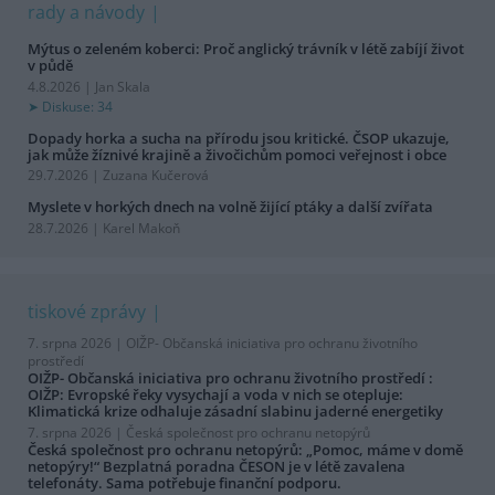
rady a návody
Mýtus o zeleném koberci: Proč anglický trávník v létě zabíjí život
v půdě
4.8.2026 | Jan Skala
Diskuse: 34
Dopady horka a sucha na přírodu jsou kritické. ČSOP ukazuje,
jak může žíznivé krajině a živočichům pomoci veřejnost i obce
29.7.2026 | Zuzana Kučerová
Myslete v horkých dnech na volně žijící ptáky a další zvířata
28.7.2026 | Karel Makoň
tiskové zprávy
7. srpna 2026 |
OIŽP- Občanská iniciativa pro ochranu životního
prostředí
OIŽP- Občanská iniciativa pro ochranu životního prostředí :
OIŽP: Evropské řeky vysychají a voda v nich se otepluje:
Klimatická krize odhaluje zásadní slabinu jaderné energetiky
7. srpna 2026 |
Česká společnost pro ochranu netopýrů
Česká společnost pro ochranu netopýrů: „Pomoc, máme v domě
netopýry!“ Bezplatná poradna ČESON je v létě zavalena
telefonáty. Sama potřebuje finanční podporu.