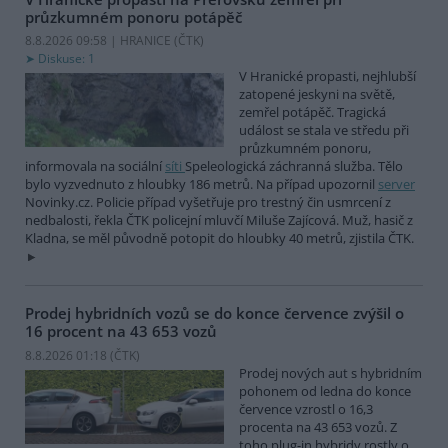
průzkumném ponoru potápěč
8.8.2026 09:58 | HRANICE (
ČTK
)
Diskuse: 1
V Hranické propasti, nejhlubší
zatopené jeskyni na světě,
zemřel potápěč. Tragická
událost se stala ve středu při
průzkumném ponoru,
informovala na sociální
síti
Speleologická záchranná služba. Tělo
bylo vyzvednuto z hloubky 186 metrů. Na případ upozornil
server
Novinky.cz. Policie případ vyšetřuje pro trestný čin usmrcení z
nedbalosti, řekla ČTK policejní mluvčí Miluše Zajícová. Muž, hasič z
Kladna, se měl původně potopit do hloubky 40 metrů, zjistila ČTK.
Prodej hybridních vozů se do konce července zvýšil o
16 procent na 43 653 vozů
8.8.2026 01:18 (
ČTK
)
Prodej nových aut s hybridním
pohonem od ledna do konce
července vzrostl o 16,3
procenta na 43 653 vozů. Z
toho plug-in hybridy rostly o