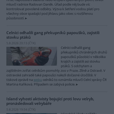
mluvčí radnice Radovan Daněk. Úřad podle něj bude víc
kontrolovat povolené odběry. Výzva k šetření vodou platí pro
všechny obce spadající pod Jihlavu jako obec s rozšířenou
působností.
Celníci odhalili gang překupníků papoušků, zajistili
stovku ptáků
5.8.2026 20:13 (
ČTK
)
Celníci odhalili gang
překupníků chráněných druhů
papoušků působící v několika
krajích a zajistili asi stovku
ptáků. S odchytem a
zajištěním zvířat celníkům pomohly zoo v Praze, Zlíně a Ostravě. V
ostravské zahradě také papoušci nalezli dočasné útočiště. V
tiskové zprávě na
webu
celníků to oznámila mluvčí Celní správy ČR
Martina Kaňková. Případem se zabývá policie.
Island vyhostí aktivisty bojující proti lovu velryb,
pronásledovali velrybáře
5.8.2026 19:54 (
ČTK
)
Islandské úřady nařídily