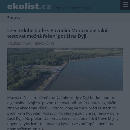
☰
/
zpravodajství
/
zprávy
Zprávy
CzechGlobe bude s Povodím Moravy digitálně
testovat možná řešení potíží na Dyji
7.8.2026 11:34 | BRNO (
ČTK
)
Možná řešení problémů s ubýváním vody v Dyji budou pomocí
digitálního dvojčete povodí testovat odborníci z Ústavu globální
změny Akademie věd ČR (CzechGlobe) ve spolupráci se státním
podnikem Povodím Moravy. Problémy jsou nyní zejména v dolní
části Dyje. Na přelomu června a července pod nádrží Nové Mlýny
uhynuly ryby kvůli nedostatku kyslíku ve vodě způsobenému
přemnožením sinic.