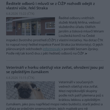
Ředitelé odborů i mluvčí se z ČIŽP rozhodli odejít z
vlastní vůle, řekl Straka
6.8.2026 15:22 (
ČTK
)
Ředitel odboru vnitřních
služeb Matěj Mrlina, vedoucí
služebního úřadu Oldřich
Jarolím a tisková mluvčí Miriam
Loužecká končí na České
inspekci životního prostředí (ČIŽP) z vlastní iniciativy. Na dotaz ČTK
to napsal nový ředitel inspekce Pavel Straka (za Motoristy). O jejich
plánovaných odchodech
informovaly
v pondělí Seznam Zprávy.
Podle něj tak končí dva z pěti ředitelů odborů na ČIŽP.
Veterináři v horku ošetřují více zvířat, ohrožení jsou psi
se zploštělým čumákem
6.8.2026 15:15 (
ČTK
)
Veterináři v současných
vedrech ošetřují více zvířat.
Mezi nejrizikovější skupiny
podle nich patří plemena psů s
krátkou lebkou a zploštělým
čumákem, jako jsou například mopsi nebo buldočci, starší jedinci a
zvířata se srdečním onemocněním. Jejich majitelé pro ně