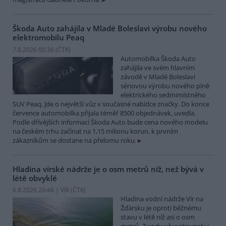
Škoda Auto zahájila v Mladé Boleslavi výrobu nového
elektromobilu Peaq
7.8.2026 00:36 (
ČTK
)
Automobilka Škoda Auto
zahájila ve svém hlavním
závodě v Mladé Boleslavi
sériovou výrobu nového plně
elektrického sedmimístného
SUV Peaq. Jde o největší vůz v současné nabídce značky. Do konce
července automobilka přijala téměř 8500 objednávek, uvedla.
Podle dřívějších informací Škoda Auto bude cena nového modelu
na českém trhu začínat na 1,15 milionu korun, k prvním
zákazníkům se dostane na přelomu roku.
Hladina vírské nádrže je o osm metrů níž, než bývá v
létě obvyklé
6.8.2026 20:48 | VÍR (
ČTK
)
Hladina vodní nádrže Vír na
Žďársku je oproti běžnému
stavu v létě níž asi o osm