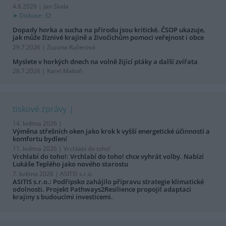
4.8.2026 | Jan Skala
Diskuse: 32
Dopady horka a sucha na přírodu jsou kritické. ČSOP ukazuje,
jak může žíznivé krajině a živočichům pomoci veřejnost i obce
29.7.2026 | Zuzana Kučerová
Myslete v horkých dnech na volně žijící ptáky a další zvířata
28.7.2026 | Karel Makoň
tiskové zprávy
14. května 2026 |
Výměna střešních oken jako krok k vyšší energetické účinnosti a
komfortu bydlení
11. května 2026 |
Vrchlabí do toho!
Vrchlabí do toho!: Vrchlabí do toho! chce vyhrát volby. Nabízí
Lukáše Teplého jako nového starostu
7. května 2026 |
ASITIS s.r.o.
ASITIS s.r.o.: Podřipsko zahájilo přípravu strategie klimatické
odolnosti. Projekt Pathways2Resilience propojil adaptaci
krajiny s budoucími investicemi.