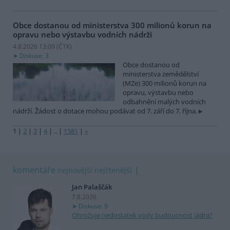
Obce dostanou od ministerstva 300 milionů korun na
opravu nebo výstavbu vodních nádrží
4.8.2026 13:09 (
ČTK
)
Diskuse: 3
Obce dostanou od
ministerstva zemědělství
(MZe) 300 milionů korun na
opravu, výstavbu nebo
odbahnění malých vodních
nádrží. Žádost o dotace mohou podávat od 7. září do 7. října.
1
|
2
|
3
|
4
|
..
|
1581
|
»
komentáře
nejnovější
nejčtenější
Jan Palaščák
7.8.2026
Diskuse: 9
Ohrožuje nedostatek vody budoucnost jádra?