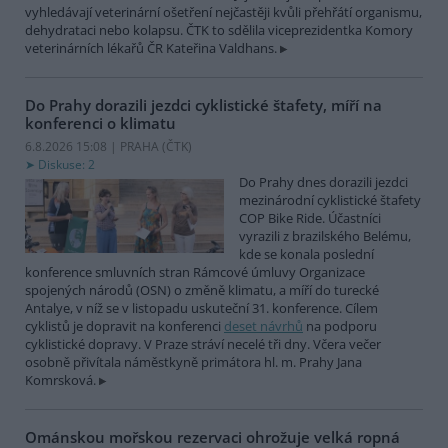
vyhledávají veterinární ošetření nejčastěji kvůli přehřátí organismu,
dehydrataci nebo kolapsu. ČTK to sdělila viceprezidentka Komory
veterinárních lékařů ČR Kateřina Valdhans.
Do Prahy dorazili jezdci cyklistické štafety, míří na
konferenci o klimatu
6.8.2026 15:08 | PRAHA (
ČTK
)
Diskuse: 2
Do Prahy dnes dorazili jezdci
mezinárodní cyklistické štafety
COP Bike Ride. Účastníci
vyrazili z brazilského Belému,
kde se konala poslední
konference smluvních stran Rámcové úmluvy Organizace
spojených národů (OSN) o změně klimatu, a míří do turecké
Antalye, v níž se v listopadu uskuteční 31. konference. Cílem
cyklistů je dopravit na konferenci
deset návrhů
na podporu
cyklistické dopravy. V Praze stráví necelé tři dny. Včera večer
osobně přivítala náměstkyně primátora hl. m. Prahy Jana
Komrsková.
Ománskou mořskou rezervaci ohrožuje velká ropná