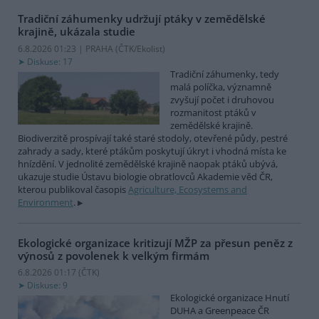
Tradiční záhumenky udržují ptáky v zemědělské
krajině, ukázala studie
6.8.2026 01:23 | PRAHA (
ČTK/Ekolist
)
Diskuse: 17
Tradiční záhumenky, tedy
malá políčka, významně
zvyšují počet i druhovou
rozmanitost ptáků v
zemědělské krajině.
Biodiverzitě prospívají také staré stodoly, otevřené půdy, pestré
zahrady a sady, které ptákům poskytují úkryt i vhodná místa ke
hnízdění. V jednolité zemědělské krajině naopak ptáků ubývá,
ukazuje studie Ústavu biologie obratlovců Akademie věd ČR,
kterou publikoval časopis
Agriculture, Ecosystems and
Environment
.
Ekologické organizace kritizují MŽP za přesun peněz z
výnosů z povolenek k velkým firmám
6.8.2026 01:17 (
ČTK
)
Diskuse: 9
Ekologické organizace Hnutí
DUHA a Greenpeace ČR