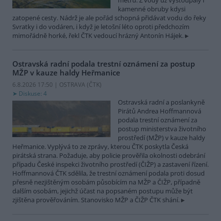
metrů. Z vody už vystoupaly i
kamenné obruby kdysi
zatopené cesty. Nádrž je ale pořád schopná přidávat vodu do řeky
Svratky i do vodáren, i když je letošní léto oproti předchozím
mimořádně horké, řekl ČTK vedoucí hrázný Antonín Hájek.
Ostravská radní podala trestní oznámení za postup
MŽP v kauze haldy Heřmanice
6.8.2026 17:50 | OSTRAVA (
ČTK
)
Diskuse: 4
Ostravská radní a poslankyně
Pirátů Andrea Hoffmannová
podala trestní oznámení za
postup ministerstva životního
prostředí (MŽP) v kauze haldy
Heřmanice. Vyplývá to ze zprávy, kterou ČTK poskytla Česká
pirátská strana. Požaduje, aby policie prověřila okolnosti odebrání
případu České inspekci životního prostředí (ČIŽP) a zastavení řízení.
Hoffmannová ČTK sdělila, že trestní oznámení podala proti dosud
přesně nezjištěným osobám působícím na MŽP a ČIŽP, případně
dalším osobám, jejichž účast na popsaném postupu může být
zjištěna prověřováním. Stanovisko MŽP a ČIŽP ČTK shání.