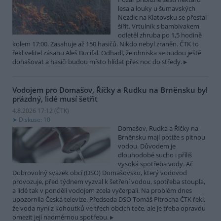
lesa a louky u šumavských
Nezdic na Klatovsku se přestal
šířit. Vrtulník s bambivakem
odletěl zhruba po 1,5 hodině
kolem 17:00. Zasahuje až 150 hasičů. Nikdo nebyl zraněn. ČTK to
řekl velitel zásahu Aleš Bucifal. Odhadl, že ohniska se budou ještě
dohašovat a hasiči budou místo hlídat přes noc do středy.
Vodojem pro Domašov, Říčky a Rudku na Brněnsku byl
prázdný, lidé musí šetřit
4.8.2026 17:12 (
ČTK
)
Diskuse: 10
Domašov, Rudka a Říčky na
Brněnsku mají potíže s pitnou
vodou. Důvodem je
dlouhodobé sucho i příliš
vysoká spotřeba vody. Ač
Dobrovolný svazek obcí (DSO) Domašovsko, který vodovod
provozuje, před týdnem vyzval k šetření vodou, spotřeba stoupla,
a lidé tak v pondělí vodojem zcela vyčerpali. Na problém dnes
upozornila Česká televize. Předseda DSO Tomáš Pitrocha ČTK řekl,
že voda nyní z kohoutků ve třech obcích teče, ale je třeba opravdu
omezit její nadměrnou spotřebu.