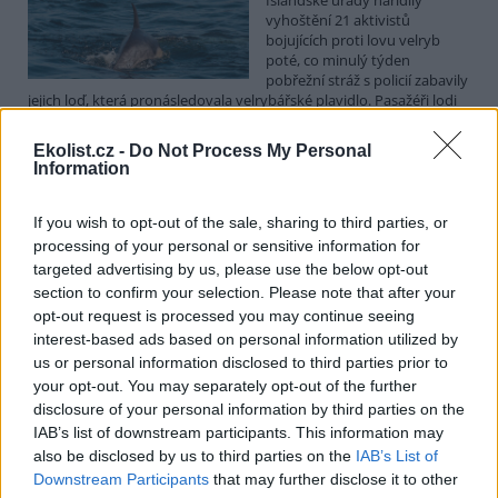
vyhoštění 21 aktivistů
bojujících proti lovu velryb
poté, co minulý týden
pobřežní stráž s policií zabavily
jejich loď, která pronásledovala velrybářské plavidlo. Pasažéři lodi
patřící nadaci kanadsko-amerického ekologického aktivisty Paula
Watsona jsou od té doby zadržováni v Reykjavíku. Sám Watson na
Ekolist.cz -
Do Not Process My Personal
palubě nebyl. Píše o tom agentura AFP s odvoláním na islandskou
Information
policii.
If you wish to opt-out of the sale, sharing to third parties, or
Záchranná stanice v Praze přijímá kvůli vedrům více
processing of your personal or sensitive information for
volně žijících zvířat
targeted advertising by us, please use the below opt-out
5.8.2026 17:40 | PRAHA (
ČTK
)
section to confirm your selection. Please note that after your
Kvůli vysokým letním
opt-out request is processed you may continue seeing
teplotám pracovníci pražské
interest-based ads based on personal information utilized by
záchranné stanice pro volně
us or personal information disclosed to third parties prior to
žijící živočichy přijímají více
your opt-out. You may separately opt-out of the further
zvířat, nejčastěji
dehydratovaná a vysílená mláďata ptáků nebo veverek. ČTK to
disclosure of your personal information by third parties on the
sdělila mluvčí stanice Petra Fišerová. Během současné vlny veder
IAB’s list of downstream participants. This information may
stanice denně ošetří desítky živočichů, při první letošní vlně horka
also be disclosed by us to third parties on the
IAB’s List of
jich za jeden týden přijali rekordních 578.
Downstream Participants
that may further disclose it to other