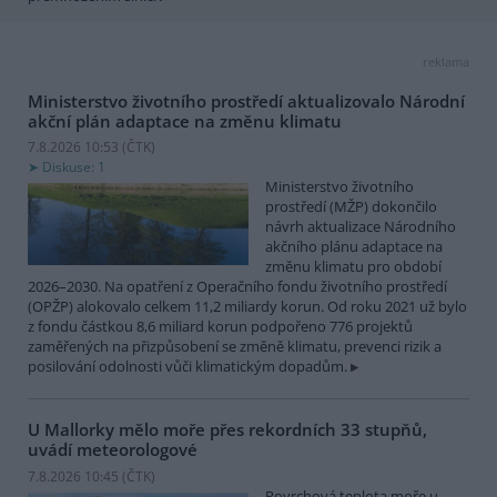
reklama
Ministerstvo životního prostředí aktualizovalo Národní
akční plán adaptace na změnu klimatu
7.8.2026 10:53 (
ČTK
)
Diskuse: 1
Ministerstvo životního
prostředí (MŽP) dokončilo
návrh aktualizace Národního
akčního plánu adaptace na
změnu klimatu pro období
2026–2030. Na opatření z Operačního fondu životního prostředí
(OPŽP) alokovalo celkem 11,2 miliardy korun. Od roku 2021 už bylo
z fondu částkou 8,6 miliard korun podpořeno 776 projektů
zaměřených na přizpůsobení se změně klimatu, prevenci rizik a
posilování odolnosti vůči klimatickým dopadům.
U Mallorky mělo moře přes rekordních 33 stupňů,
uvádí meteorologové
7.8.2026 10:45 (
ČTK
)
Povrchová teplota moře u