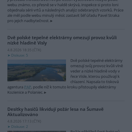
webu známo, co přesně se v haldě skrývá, inspekce si proto loni
objednala sérii vrtů a následných analýz odebraných vzorků. Práce
ale měl podle webu minulý měsíc zastavit šéf úřadu Pavel Straka
pro jejich nadbytečnost.
Dvě polské tepelné elektrárny omezují provoz kvůli
nízké hladině Visly
4.8.2026 18:35 (
ČTK
)
Diskuse: 5
Dvě polské tepelné elektrárny
omezují svůj provoz kvůli vlně
veder a nízké hladině vody v
řece Visle, kterou používají k
chlazení. Napsala to tisková
agentura
PAP
, podle níž k tomuto kroku přistoupily elektrárny
Kozienice a Polaniec.
Desítky hasičů likvidují požár lesa na Šumavě
Aktualizováno
4.8.2026 17:13 (
ČTK
)
Diskuse: 2
Požár přibližně šesti hektarů