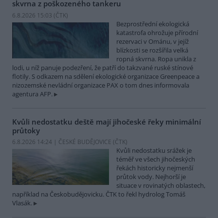
skvrna z poškozeného tankeru
6.8.2026 15:03 (
ČTK
)
Bezprostřední ekologická
katastrofa ohrožuje přírodní
rezervaci v Ománu, v jejíž
blízkosti se rozšířila velká
ropná skvrna. Ropa unikla z
lodi, u níž panuje podezření, že patří do takzvané ruské stínové
flotily. S odkazem na sdělení ekologické organizace Greenpeace a
nizozemské nevládní organizace PAX o tom dnes informovala
agentura AFP.
Kvůli nedostatku deště mají jihočeské řeky minimální
průtoky
6.8.2026 14:24 | ČESKÉ BUDĚJOVICE (
ČTK
)
Kvůli nedostatku srážek je
téměř ve všech jihočeských
řekách historicky nejmenší
průtok vody. Nejhorší je
situace v rovinatých oblastech,
například na Českobudějovicku. ČTK to řekl hydrolog Tomáš
Vlasák.