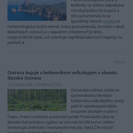
Mallorky ve středu odpoledne
mírně přesáhla 33 stupňů a
tím zaznamenala nový
španělský rekord.
Uvedla
to
meteorologická služba Aemet, která poznamenala, že moře v okolí
Baleárských ostrovů a v západním Středomoří je letos
nadprůměrně teplé, což ovlivňuje například také noční teploty na
pobřeží.
reklama
Ostrava bojuje s bolševníkem velkolepým v obvodu
Slezská Ostrava
7.8.2026 01:09 | OSTRAVA (
ČTK
)
Ostravská radnice začala se
systematickou likvidací
bolševníku velkolepého, který
patří k nejnebezpečnějším
invazním druhům rostlin v
Česku. Práce na lesních pozemcích podél Trnkovecké ulice ve
Slezské Ostravě letos vyjdou na více než 66 000 korun. Město
kombinuje chemické i mechanické metody, řekla ČTK mluvčí
magistrátu Gabriela Pokorná.