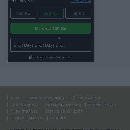
O NÁS
NOVINKY NA WEBU
INZERUJTE U NÁS
PODPOŘTE NÁS
PŘEBÍRÁNÍ OBSAHU
TIŠTĚNÝ EKOLIST
MAPA STRÁNEK
DEJTE O SOBĚ VĚDĚT
ZPRÁVY E-MAILEM
COOKIES