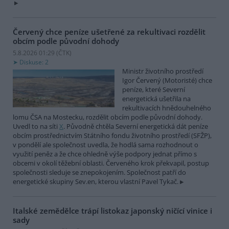
Červený chce peníze ušetřené za rekultivaci rozdělit
obcím podle původní dohody
5.8.2026 01:29 (
ČTK
)
Diskuse: 2
Ministr životního prostředí
Igor Červený (Motoristé) chce
peníze, které Severní
energetická ušetřila na
rekultivacích hnědouhelného
lomu ČSA na Mostecku, rozdělit obcím podle původní dohody.
Uvedl to na síti
X
. Původně chtěla Severní energetická dát peníze
obcím prostřednictvím Státního fondu životního prostředí (SFŽP),
v pondělí ale společnost uvedla, že hodlá sama rozhodnout o
využití peněz a že chce ohledně výše podpory jednat přímo s
obcemi v okolí těžební oblasti. Červeného krok překvapil, postup
společnosti sleduje se znepokojením. Společnost patří do
energetické skupiny Sev.en, kterou vlastní Pavel Tykač.
Italské zemědělce trápí listokaz japonský ničící vinice i
sady