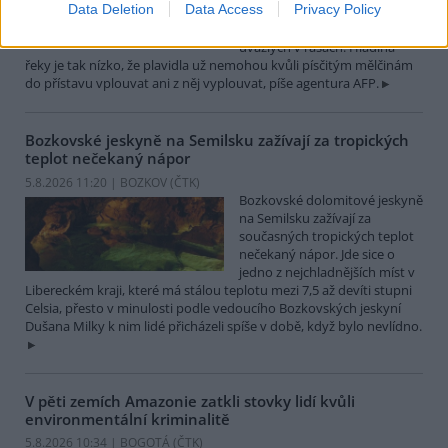
Data Deletion
Data Access
Privacy Policy
které leží na břehu Dunaje, je
opuštěný. Až na několik člunů
uvázlých v řasách. Hladina
řeky je tak nízko, že plavidla už nemohou kvůli písčitým mělčinám
do přístavu vplouvat ani z něj vyplouvat, píše agentura AFP.
Bozkovské jeskyně na Semilsku zažívají za tropických
teplot nečekaný nápor
5.8.2026 11:20 | BOZKOV (
ČTK
)
Bozkovské dolomitové jeskyně
na Semilsku zažívají za
současných tropických teplot
nečekaný nápor. Jde sice o
jedno z nejchladnějších míst v
Libereckém kraji, které má stálou teplotu mezi 7,5 až devíti stupni
Celsia, přesto v minulosti podle vedoucího Bozkovských jeskyní
Dušana Milky k nim lidé přicházeli spíše v době, když bylo nevlídno.
V pěti zemích Amazonie zatkli stovky lidí kvůli
environmentální kriminalitě
5.8.2026 10:34 | BOGOTÁ (
ČTK
)