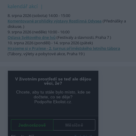
kalendář akcí
8. srpna 2026 (sobota) 14:00 - 15:00
Komentované prohlídky výstavy Rostlinná Odysea
(Přednášky a
diskuse, )
9. srpna 2026 (neděle) 10:00 - 16:00
Oslava Světového dne lvů
(Festivaly a slavnosti, Praha 7 )
10. srpna 2026 (pondělí) - 14. srpna 2026 (pátek)
Hrajeme si v Pralese - 2. turnus příměstského letního tábora
(Tábory, výlety a pobytové akce, Praha 19 )