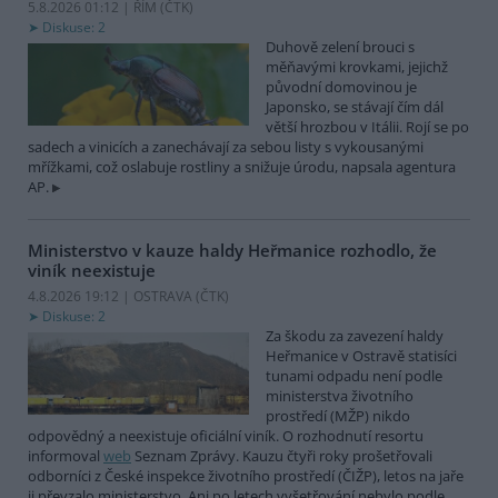
5.8.2026 01:12 | ŘÍM (
ČTK
)
Diskuse: 2
Duhově zelení brouci s
měňavými krovkami, jejichž
původní domovinou je
Japonsko, se stávají čím dál
větší hrozbou v Itálii. Rojí se po
sadech a vinicích a zanechávají za sebou listy s vykousanými
mřížkami, což oslabuje rostliny a snižuje úrodu, napsala agentura
AP.
Ministerstvo v kauze haldy Heřmanice rozhodlo, že
viník neexistuje
4.8.2026 19:12 | OSTRAVA (
ČTK
)
Diskuse: 2
Za škodu za zavezení haldy
Heřmanice v Ostravě statisíci
tunami odpadu není podle
ministerstva životního
prostředí (MŽP) nikdo
odpovědný a neexistuje oficiální viník. O rozhodnutí resortu
informoval
web
Seznam Zprávy. Kauzu čtyři roky prošetřovali
odborníci z České inspekce životního prostředí (ČIŽP), letos na jaře
ji převzalo ministerstvo. Ani po letech vyšetřování nebylo podle