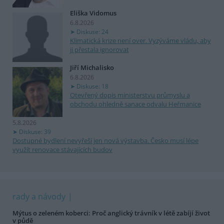
Eliška Vidomus
6.8.2026
Diskuse: 24
Klimatická krize není over. Vyzýváme vládu, aby
ji přestala ignorovat
Jiří Michalisko
6.8.2026
Diskuse: 18
Otevřený dopis ministerstvu průmyslu a
obchodu ohledně sanace odvalu Heřmanice
5.8.2026
Diskuse: 39
Dostupné bydlení nevyřeší jen nová výstavba. Česko musí lépe
využít renovace stávajících budov
rady a návody
Mýtus o zeleném koberci: Proč anglický trávník v létě zabíjí život
v půdě