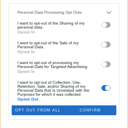
third parties.
V rybnících Rybářství Třeboň vyschla třetina vody,
Personal Data Processing Opt Outs
nejvíce v historii firmy
5.8.2026 15:42 (
ČTK
)
I want to opt-out of the Sharing of my
Diskuse: 1
personal data.
V rybnících Rybářství Třeboň,
Opted In
které hospodaří na 8000
hektarech vodní plochy, chybí
I want to opt-out of the Sale of my
více než třetina vody. Oproti
Personal Data.
běžnému zdržovaném objemu
Opted In
75 milionů metrů krychlových vody je v rybnících o 28 milionů
metrů krychlových vody méně. Každý týden se kvůli extrémně
I want to opt-out of processing my
Personal Data for Targeted Advertising.
vysokým teplotám a nedostatku srážek odpaří další 2,5 procenta.
Opted In
Kvůli suchu začali rybáři s výlovy některých rybníků předčasně,
protože by jinak ryby uhynuly, řekl provozní ředitel Rybářství
I want to opt-out of Collection, Use,
Třeboň Vladimír Kukačka.
Retention, Sale, and/or Sharing of my
Personal Data that Is Unrelated with the
Purposes for which it was collected.
Hladina Dunaje je na rekordním minimu; lodě uvázly,
Opted Out
rybáři jsou bez práce
OPT OUT FROM ALL
CONFIRM
5.8.2026 15:37 | BUKUREŠŤ (
ČTK
)
Diskuse: 17
Turistický přístav v
rumunském městě Corabia,