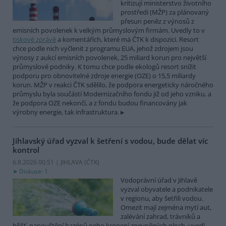
kritizují ministerstvo životního
prostředí (MŽP) za plánovaný
přesun peněz z výnosů z
emisních povolenek k velkým průmyslovým firmám. Uvedly to v
tiskové zprávě
a komentářích, které má ČTK k dispozici. Resort
chce podle nich vyčlenit z programu EUA, jehož zdrojem jsou
výnosy z aukcí emisních povolenek, 25 miliard korun pro největší
průmyslové podniky. K tomu chce podle ekologů resort snížit
podporu pro obnovitelné zdroje energie (OZE) o 15,5 miliardy
korun. MŽP v reakci ČTK sdělilo, že podpora energeticky náročného
průmyslu byla součástí Modernizačního fondu již od jeho vzniku, a
že podpora OZE nekončí, a z fondu budou financovány jak
výrobny energie, tak infrastruktura.
Jihlavský úřad vyzval k šetření s vodou, bude dělat víc
kontrol
6.8.2026 00:51 | JIHLAVA (
ČTK
)
Diskuse: 1
Vodoprávní úřad v Jihlavě
vyzval obyvatele a podnikatele
v regionu, aby šetřili vodou.
Omezit mají zejména mytí aut,
zalévání zahrad, trávníků a
hřišť, napouštění bazénů nebo kropení zpevněných ploch, uvedl