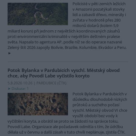
Policisté v pěti zemích ležících
v Amazonii pozatýkali stovky
lidí a zabavili dřevo, minerály i
zvířata v hodnotě přes 280
milionů dolarů (kolem 5,9
miliard korun) při jednom z největších koordinovaných zásahů
proti environmentální kriminalitě v největším deštném pralese
světa. Napsala to agentura AP, podle níž se do operace nazvané
Zelený štít 2026 zapojily Bolívie, Brazílie, Kolumbie, Ekvádor a Peru.
Potok Bylanka v Pardubicích vyschl. Městský obvod
chce, aby Povodí Labe vyčistilo koryto
5.8.2026 10:26 | PARDUBICE (
ČTK
)
Diskuse: 1
Potok Bylanka v Pardubicích v
důsledku dlouhodobě nízkých
průtoků a suchého počasí
vyschl. Městský obvod VI chce
využít období bez vody k
vyčištění koryta, a obrátil se proto se žádostí na správce toku,
Povodí Labe. Organizace ale požadavek odmítla s tím, že údržbu
dělala už v červnu a další zásah v tuto chvíli neplánuje, zjistila ČTK.