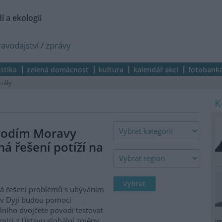
í a ekologii
ravodajství
/
zprávy
istika
zelená domácnost
kultura
kalendář akcí
fotobank
ciály
vodím Moravy
á řešení potíží na
á řešení problémů s ubýváním
v Dyji budou pomocí
álního dvojčete povodí testovat
níci z Ústavu globální změny
ig