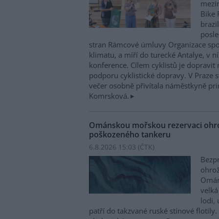
mezin
Bike 
brazi
posle
stran Rámcové úmluvy Organizace sp
klimatu, a míří do turecké Antalye, v n
konference. Cílem cyklistů je dopravit
podporu cyklistické dopravy. V Praze st
večer osobně přivítala náměstkyně pri
Komrsková.
Ománskou mořskou rezervaci ohrož
poškozeného tankeru
6.8.2026 15:03 (
ČTK
)
Bezpr
ohrož
Ománu
velká
lodi,
patří do takzvané ruské stínové flotily