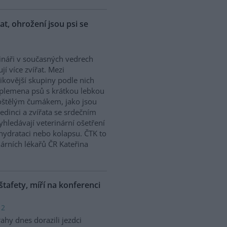
řat, ohrožení jsou psi se
ináři v současných vedrech
ují více zvířat. Mezi
zikovější skupiny podle nich
 plemena psů s krátkou lebkou
oštělým čumákem, jako jsou
edinci a zvířata se srdečním
hledávají veterinární ošetření
ehydrataci nebo kolapsu. ČTK to
árních lékařů ČR Kateřina
 štafety, míří na konferenci
 2
ahy dnes dorazili jezdci