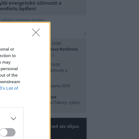
yšší energetické účinnosti a
omfortu bydlení
přidat tiskovou zprávu
kalendář akcí
. srpna 2026 (sobota) 14:00 - 15:00
omentované prohlídky výstavy Rostlinná
sonal or
dysea
(Přednášky a diskuse, )
ection to
ou may
. srpna 2026 (neděle) 10:00 - 16:00
 personal
slava Světového dne lvů
(Festivaly a
out of the
lavnosti, Praha 7 )
 downstream
0. srpna 2026 (pondělí) - 14. srpna 2026
B’s List of
pátek)
rajeme si v Pralese - 2. turnus
říměstského letního tábora
(Tábory, výlety
 pobytové akce, Praha 19 )