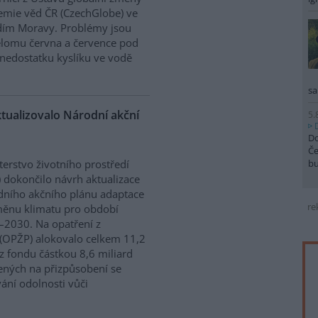
mie věd ČR (CzechGlobe) ve
dím Moravy. Problémy jsou
řelomu června a července pod
nedostatku kyslíku ve vodě
sa
ktualizovalo Národní akční
5.
Do
Če
b
terstvo životního prostředí
 dokončilo návrh aktualizace
ního akčního plánu adaptace
re
ěnu klimatu pro období
2030. Na opatření z
 (OPŽP) alokovalo celkem 11,2
z fondu částkou 8,6 miliard
ných na přizpůsobení se
vání odolnosti vůči