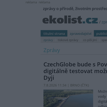
reklama
reklama
zprávy o přírodě, životním prostřed
/
zp
titulní strana
zpravodajství
public
zprávy
tiskové zprávy
co píší jiní
spe
Zprávy
CzechGlobe bude s Po
digitálně testovat možn
Dyji
7.8.2026 11:34 | BRNO (
ČTK
)
Možn
vody 
digit
odbor