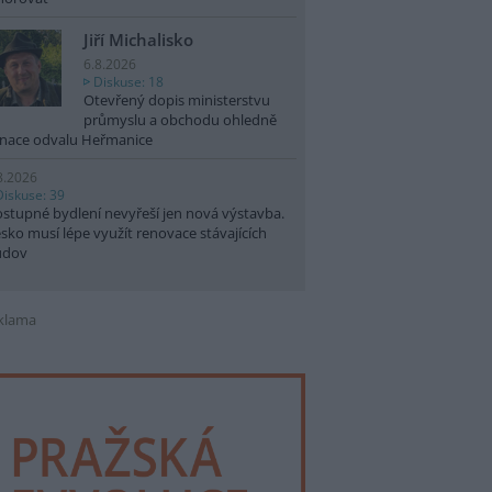
Jiří Michalisko
6.8.2026
Diskuse: 18
Otevřený dopis ministerstvu
průmyslu a obchodu ohledně
nace odvalu Heřmanice
8.2026
Diskuse: 39
stupné bydlení nevyřeší jen nová výstavba.
sko musí lépe využít renovace stávajících
udov
klama