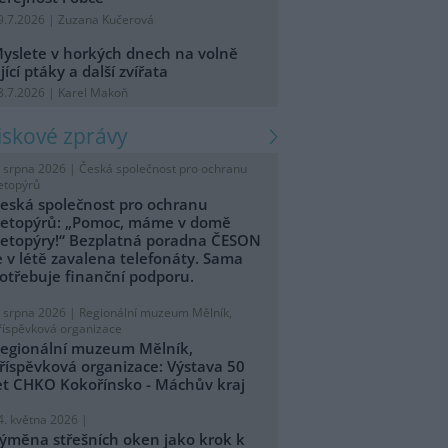
9.7.2026 | Zuzana Kučerová
yslete v horkých dnech na volně
ijící ptáky a další zvířata
8.7.2026 | Karel Makoň
tiskové zprávy
. srpna 2026 |
Česká společnost pro ochranu
etopýrů
eská společnost pro ochranu
etopýrů: „Pomoc, máme v domě
etopýry!“ Bezplatná poradna ČESON
e v létě zavalena telefonáty. Sama
otřebuje finanční podporu.
. srpna 2026 |
Regionální muzeum Mělník,
říspěvková organizace
egionální muzeum Mělník,
říspěvková organizace: Výstava 50
et CHKO Kokořínsko - Máchův kraj
4. května 2026 |
ýměna střešních oken jako krok k