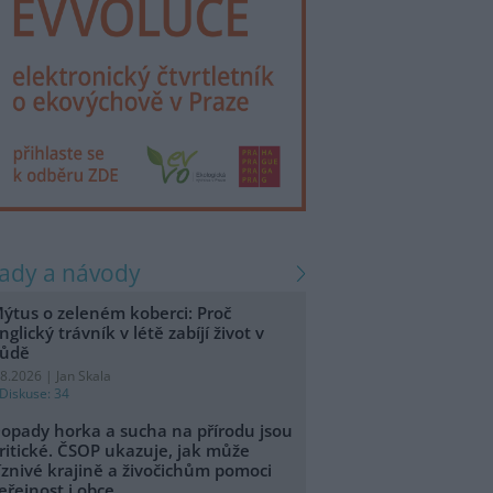
rady a návody
ýtus o zeleném koberci: Proč
nglický trávník v létě zabíjí život v
ůdě
.8.2026 | Jan Skala
Diskuse: 34
opady horka a sucha na přírodu jsou
ritické. ČSOP ukazuje, jak může
íznivé krajině a živočichům pomoci
eřejnost i obce