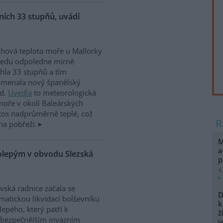
ích 33 stupňů, uvádí
hová teplota moře u Mallorky
ředu odpoledne mírně
hla 33 stupňů a tím
amenala nový španělský
rd.
Uvedla
to meteorologická
moře v okolí Baleárských
tos nadprůměrně teplé, což
na pobřeží.
M
a
kolepým v obvodu Slezská
p
4
vská radnice začala se
D
matickou likvidací bolševníku
k
lepého, který patří k
ž
ebezpečnějším invazním
v