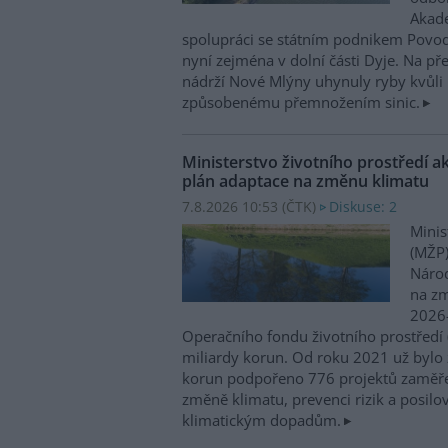
Akade
spolupráci se státním podnikem Povo
nyní zejména v dolní části Dyje. Na p
nádrží Nové Mlýny uhynuly ryby kvůli 
způsobenému přemnožením sinic.
Ministerstvo životního prostředí a
plán adaptace na změnu klimatu
7.8.2026 10:53 (
ČTK
)
Diskuse: 2
Minis
(MŽP)
Národ
na zm
2026–
Operačního fondu životního prostředí
miliardy korun. Od roku 2021 už bylo 
korun podpořeno 776 projektů zaměře
změně klimatu, prevenci rizik a posilo
klimatickým dopadům.