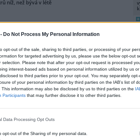
ů níž, než bývá v létě
v
k
na vodní nádrže Vír na
ku je oproti běžnému stavu v
 -
Do Not Process My Personal Information
níž asi o osm metrů. Z vody už
upaly i kamenné obruby kdysi
8
K
to opt-out of the sale, sharing to third parties, or processing of your per
ené cesty. Nádrž je ale pořád
O
formation for targeted advertising by us, please use the below opt-out s
i do vodáren, i když je letošní
r selection. Please note that after your opt-out request is processed y
ké, řekl ČTK vedoucí hrázný
9
eing interest-based ads based on personal information utilized by us or
O
disclosed to third parties prior to your opt-out. You may separately opt-
s
losure of your personal information by third parties on the IAB’s list of
1
námení za postup MŽP v
. This information may also be disclosed by us to third parties on the
IA
(
Participants
that may further disclose it to other third parties.
H
e: 4
p
a
vská radní a poslankyně Pirátů
a Hoffmannová podala trestní
l Data Processing Opt Outs
ení za postup ministerstva
ního prostředí (MŽP) v kauze
o opt-out of the Sharing of my personal data.
 Heřmanice. Vyplývá to ze