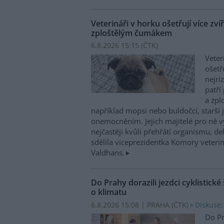
Veterináři v horku ošetřují více zví
zploštělým čumákem
6.8.2026 15:15 (
ČTK
)
Veter
ošetř
nejri
patří
a zpl
například mopsi nebo buldočci, starší j
onemocněním. Jejich majitelé pro ně vy
nejčastěji kvůli přehřátí organismu, d
sdělila viceprezidentka Komory veterin
Valdhans.
Do Prahy dorazili jezdci cyklistické
o klimatu
6.8.2026 15:08 | PRAHA (
ČTK
)
Diskuse:
Do Pr