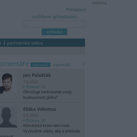
reklama
Přihlášení
rozšířené vyhledávání
a
partnerská sekce
komentáře
nejnovější
nejčtenější
Jan Palaščák
7.8.2026
Diskuse: 12
Ohrožuje nedostatek vody
budoucnost jádra?
Eliška Vidomus
6.8.2026
Diskuse: 26
Klimatická krize není over.
Vyzýváme vládu, aby ji přestala
norovat