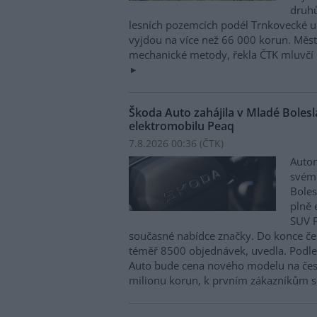
druhů
lesních pozemcích podél Trnkovecké ul
vyjdou na více než 66 000 korun. Měs
mechanické metody, řekla ČTK mluvčí 
Škoda Auto zahájila v Mladé Boles
elektromobilu Peaq
7.8.2026 00:36 (
ČTK
)
Autom
svém
Boles
plně 
SUV P
současné nabídce značky. Do konce če
téměř 8500 objednávek, uvedla. Podle 
Auto bude cena nového modelu na čes
milionu korun, k prvním zákazníkům s