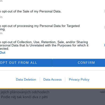
In
tská strana. Požaduje, aby
řípadu České inspekci životního
o opt-out of the Sale of my Personal Data.
ffmannová ČTK sdělila, že
In
přesně nezjištěným osobám
ším osobám, jejichž účast na
to opt-out of processing my Personal Data for Targeted
prověřováním. Stanovisko
ing.
In
o opt-out of Collection, Use, Retention, Sale, and/or Sharing
ersonal Data that Is Unrelated with the Purposes for which it
ozhodli odejít z vlastní vůle,
lected.
Out
el odboru vnitřních služeb
OPT OUT FROM ALL
CONFIRM
 Mrlina, vedoucí služebního
 Oldřich Jarolím a tisková
í Miriam Loužecká končí na
Data Deletion
Data Access
Privacy Policy
 inspekci životního prostředí
K to napsal nový ředitel
 O jejich plánovaných odchodech
rek
Podle něj tak končí dva z pěti