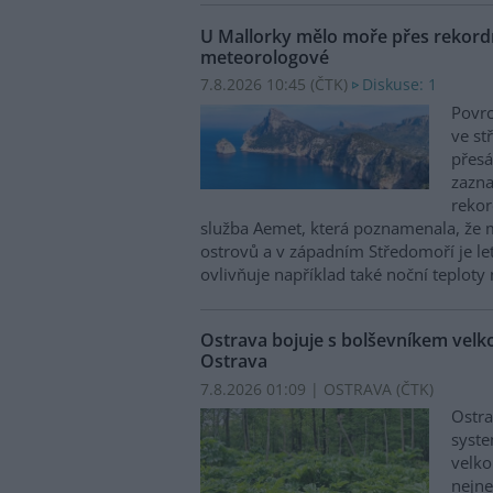
U Mallorky mělo moře přes rekordn
meteorologové
7.8.2026 10:45 (
ČTK
)
Diskuse: 1
Povrc
ve st
přesá
zazn
reko
služba Aemet, která poznamenala, že 
ostrovů a v západním Středomoří je le
ovlivňuje například také noční teploty 
Ostrava bojuje s bolševníkem vel
Ostrava
7.8.2026 01:09 | OSTRAVA (
ČTK
)
Ostra
syste
velko
nejn