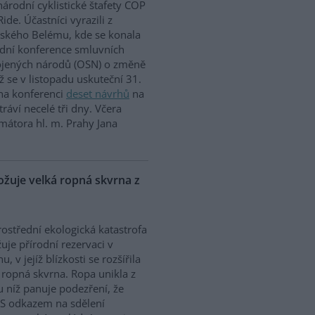
árodní cyklistické štafety COP
Ride. Účastníci vyrazili z
lského Belému, kde se konala
dní konference smluvních
ojených národů (OSN) o změně
íž se v listopadu uskuteční 31.
 na konferenci
deset návrhů
na
ráví necelé tři dny. Včera
mátora hl. m. Prahy Jana
uje velká ropná skvrna z
ostřední ekologická katastrofa
uje přírodní rezervaci v
, v jejíž blízkosti se rozšířila
 ropná skvrna. Ropa unikla z
 u níž panuje podezření, že
. S odkazem na sdělení