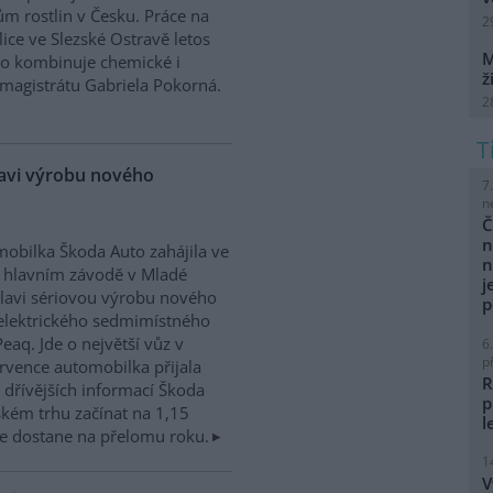
m rostlin v Česku. Práce na
2
ice ve Slezské Ostravě letos
M
to kombinuje chemické i
ž
magistrátu Gabriela Pokorná.
2
lavi výrobu nového
7
n
Č
n
obilka Škoda Auto zahájila ve
n
 hlavním závodě v Mladé
j
lavi sériovou výrobu nového
p
elektrického sedmimístného
eaq. Jde o největší vůz v
6
p
rvence automobilka přijala
R
dřívějších informací Škoda
p
kém trhu začínat na 1,15
l
e dostane na přelomu roku.
1
V