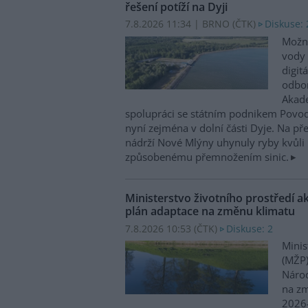
řešení potíží na Dyji
7.8.2026 11:34 | BRNO (
ČTK
)
Diskuse: 
Možn
vody 
digit
odbor
Akade
spolupráci se státním podnikem Povo
nyní zejména v dolní části Dyje. Na p
nádrží Nové Mlýny uhynuly ryby kvůli 
způsobenému přemnožením sinic.
Ministerstvo životního prostředí a
plán adaptace na změnu klimatu
7.8.2026 10:53 (
ČTK
)
Diskuse: 2
Minis
(MŽP)
Národ
na zm
2026–