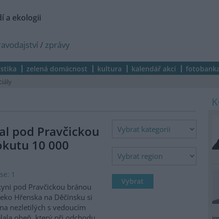
í a ekologii
ravodajství
/
zprávy
istika
zelená domácnost
kultura
kalendář akcí
fotobank
ciály
al pod Pravčickou
okutu 10 000
se: 1
kyni pod Pravčickou bránou
eko Hřenska na Děčínsku si
na nezletilých s vedoucím
lala oheň, který při odchodu
ig