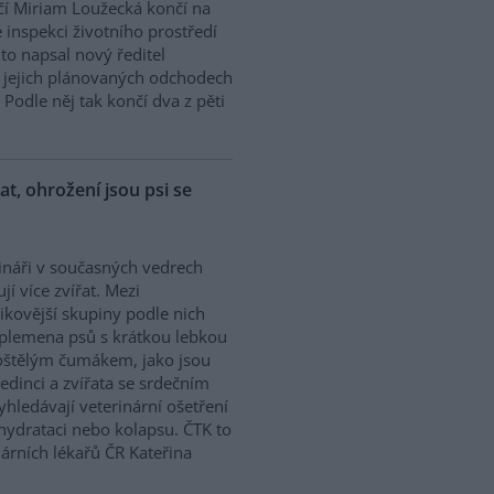
í Miriam Loužecká končí na
 inspekci životního prostředí
K to napsal nový ředitel
 O jejich plánovaných odchodech
Podle něj tak končí dva z pěti
řat, ohrožení jsou psi se
ináři v současných vedrech
ují více zvířat. Mezi
zikovější skupiny podle nich
 plemena psů s krátkou lebkou
oštělým čumákem, jako jsou
edinci a zvířata se srdečním
hledávají veterinární ošetření
ehydrataci nebo kolapsu. ČTK to
árních lékařů ČR Kateřina