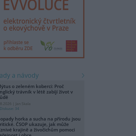
rady a návody
ýtus o zeleném koberci: Proč
nglický trávník v létě zabíjí život v
ůdě
.8.2026 | Jan Skala
Diskuse: 34
opady horka a sucha na přírodu jsou
ritické. ČSOP ukazuje, jak může
íznivé krajině a živočichům pomoci
eřejnost i obce