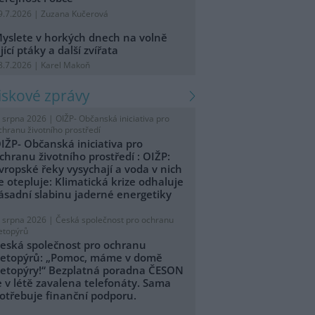
9.7.2026 | Zuzana Kučerová
yslete v horkých dnech na volně
ijící ptáky a další zvířata
8.7.2026 | Karel Makoň
tiskové zprávy
. srpna 2026 |
OIŽP- Občanská iniciativa pro
chranu životního prostředí
IŽP- Občanská iniciativa pro
chranu životního prostředí : OIŽP:
vropské řeky vysychají a voda v nich
e otepluje: Klimatická krize odhaluje
ásadní slabinu jaderné energetiky
. srpna 2026 |
Česká společnost pro ochranu
etopýrů
eská společnost pro ochranu
etopýrů: „Pomoc, máme v domě
etopýry!“ Bezplatná poradna ČESON
e v létě zavalena telefonáty. Sama
otřebuje finanční podporu.