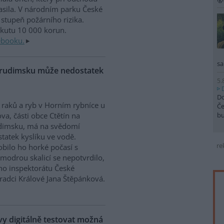
sila. V národním parku České
stupeň požárního rizika.
okutu 10 000 korun.
ebooku.
sa
Chrudimsku může nedostatek
5.
Do
raků a ryb v Horním rybníce u
Če
b
va, části obce Ctětín na
dimsku, má na svědomí
tatek kyslíku ve vodě.
re
bilo ho horké počasí s
modrou skalicí se nepotvrdilo,
ího inspektorátu České
Hradci Králové Jana Štěpánková.
 digitálně testovat možná