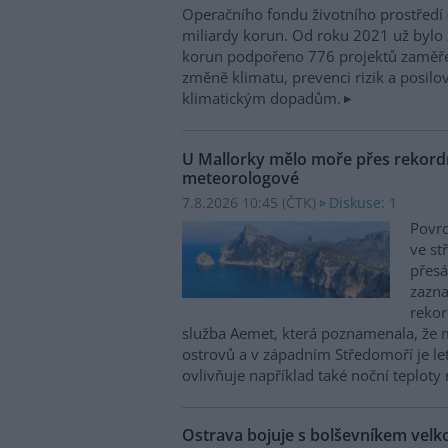
Operačního fondu životního prostředí
miliardy korun. Od roku 2021 už bylo 
korun podpořeno 776 projektů zaměře
změně klimatu, prevenci rizik a posilo
klimatickým dopadům.
U Mallorky mělo moře přes rekordn
meteorologové
7.8.2026 10:45 (
ČTK
)
Diskuse: 1
Povrc
ve st
přesá
zazn
reko
služba Aemet, která poznamenala, že 
ostrovů a v západním Středomoří je le
ovlivňuje například také noční teploty 
Ostrava bojuje s bolševníkem vel