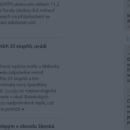
 (OPŽP) alokovalo celkem 11,2
2
z fondu částkou 8,6 miliard
M
ných na přizpůsobení se
ž
vání odolnosti vůči
2
ích 33 stupňů, uvádí
7
o
O
o
hová teplota moře u Mallorky
E
ředu odpoledne mírně
s
hla 33 stupňů a tím
z
amenala nový španělský
rd.
Uvedla
to meteorologická
7
n
moře v okolí Baleárských
Č
tos nadprůměrně teplé, což
n
na pobřeží.
n
j
p
kolepým v obvodu Slezská