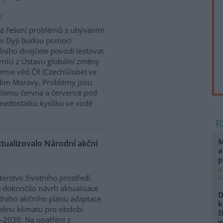
2
á řešení problémů s ubýváním
v Dyji budou pomocí
álního dvojčete povodí testovat
níci z Ústavu globální změny
mie věd ČR (CzechGlobe) ve
dím Moravy. Problémy jsou
řelomu června a července pod
nedostatku kyslíku ve vodě
M
ktualizovalo Národní akční
a
p
4
terstvo životního prostředí
 dokončilo návrh aktualizace
D
ního akčního plánu adaptace
k
ěnu klimatu pro období
ž
2030. Na opatření z
v