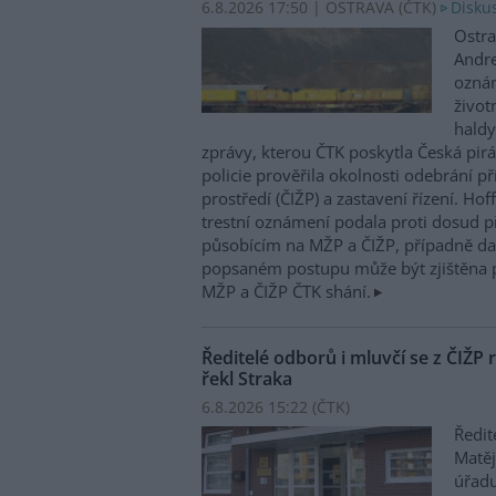
6.8.2026 17:50 | OSTRAVA (
ČTK
)
Diskus
Ostra
Andre
oznám
život
haldy
zprávy, kterou ČTK poskytla Česká pirá
policie prověřila okolnosti odebrání p
prostředí (ČIŽP) a zastavení řízení. Ho
trestní oznámení podala proti dosud 
působícím na MŽP a ČIŽP, případně dal
popsaném postupu může být zjištěna 
MŽP a ČIŽP ČTK shání.
Ředitelé odborů i mluvčí se z ČIŽP r
řekl Straka
6.8.2026 15:22 (
ČTK
)
Ředit
Matěj
úřadu