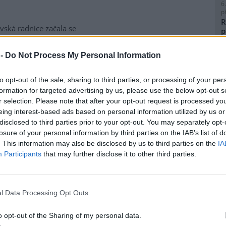
6
p
R
vská radnice začala se
p
matickou likvidací bolševníku
l
lepého, který patří k
 -
Do Not Process My Personal Information
ebezpečnějším invazním
m rostlin v Česku. Práce na
to opt-out of the sale, sharing to third parties, or processing of your per
ice ve Slezské Ostravě letos
formation for targeted advertising by us, please use the below opt-out s
to kombinuje chemické i
8
r selection. Please note that after your opt-out request is processed y
magistrátu Gabriela Pokorná.
K
eing interest-based ads based on personal information utilized by us or
O
disclosed to third parties prior to your opt-out. You may separately opt-
9
losure of your personal information by third parties on the IAB’s list of
O
lavi výrobu nového
. This information may also be disclosed by us to third parties on the
IA
s
Participants
that may further disclose it to other third parties.
1
(
obilka Škoda Auto zahájila ve
H
 hlavním závodě v Mladé
p
l Data Processing Opt Outs
lavi sériovou výrobu nového
a
elektrického sedmimístného
o opt-out of the Sharing of my personal data.
eaq. Jde o největší vůz v