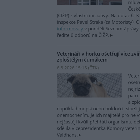
mluvč
České
(ČIŽP) z vlastní iniciativy. Na dotaz ČT
inspekce Pavel Straka (za Motoristy).
informovaly
v pondělí Seznam Zprávy. 
ředitelů odborů na ČIŽP.
Veterináři v horku ošetřují více zví
zploštělým čumákem
6.8.2026 15:15 (
ČTK
)
Veter
ošetř
nejri
patří
a zpl
například mopsi nebo buldočci, starší j
onemocněním. Jejich majitelé pro ně vy
nejčastěji kvůli přehřátí organismu, d
sdělila viceprezidentka Komory veterin
Valdhans.