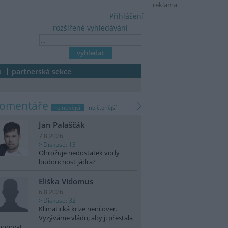
reklama
Přihlášení
rozšířené vyhledávání
a
partnerská sekce
komentáře
nejnovější
nejčtenější
Jan Palaščák
7.8.2026
Diskuse: 13
Ohrožuje nedostatek vody
budoucnost jádra?
Eliška Vidomus
6.8.2026
Diskuse: 32
Klimatická krize není over.
Vyzýváme vládu, aby ji přestala
norovat