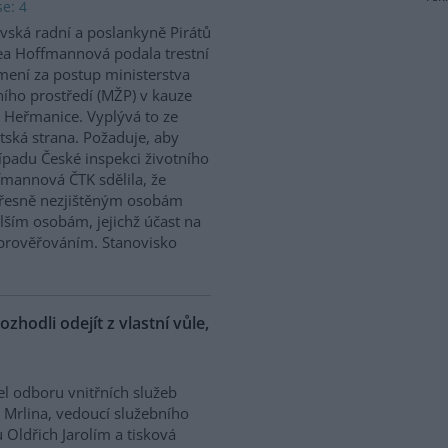
e: 4
vská radní a poslankyně Pirátů
a Hoffmannová podala trestní
ení za postup ministerstva
ního prostředí (MŽP) v kauze
 Heřmanice. Vyplývá to ze
tská strana. Požaduje, aby
řípadu České inspekci životního
ffmannová ČTK sdělila, že
přesně nezjištěným osobám
ším osobám, jejichž účast na
prověřováním. Stanovisko
ozhodli odejít z vlastní vůle,
el odboru vnitřních služeb
 Mrlina, vedoucí služebního
 Oldřich Jarolím a tisková