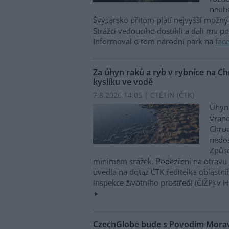
neuha
Švýcarsko přitom platí nejvyšší možný 
Strážci vedoucího dostihli a dali mu p
Informoval o tom národní park na
fac
Za úhyn raků a ryb v rybníce na 
kyslíku ve vodě
7.8.2026 14:05 | CTĚTÍN (
ČTK
)
Úhyn 
Vrano
Chru
nedos
Způso
minimem srážek. Podezření na otravu 
uvedla na dotaz ČTK ředitelka oblastn
inspekce životního prostředí (ČIŽP) v 
CzechGlobe bude s Povodím Moravy