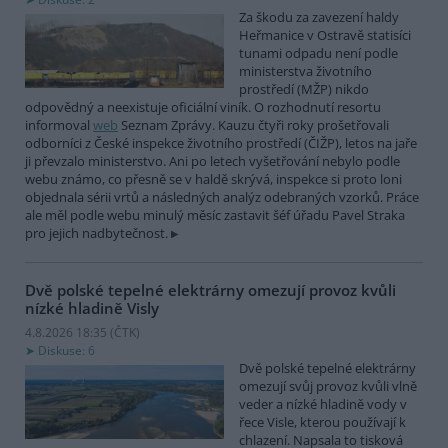
Za škodu za zavezení haldy
Heřmanice v Ostravě statisíci
tunami odpadu není podle
ministerstva životního
prostředí (MŽP) nikdo
odpovědný a neexistuje oficiální viník. O rozhodnutí resortu
informoval
web
Seznam Zprávy. Kauzu čtyři roky prošetřovali
odborníci z České inspekce životního prostředí (ČIŽP), letos na jaře
ji převzalo ministerstvo. Ani po letech vyšetřování nebylo podle
webu známo, co přesně se v haldě skrývá, inspekce si proto loni
objednala sérii vrtů a následných analýz odebraných vzorků. Práce
ale měl podle webu minulý měsíc zastavit šéf úřadu Pavel Straka
pro jejich nadbytečnost.
Dvě polské tepelné elektrárny omezují provoz kvůli
nízké hladině Visly
4.8.2026 18:35 (
ČTK
)
Diskuse: 6
Dvě polské tepelné elektrárny
omezují svůj provoz kvůli vlně
veder a nízké hladině vody v
řece Visle, kterou používají k
chlazení. Napsala to tisková