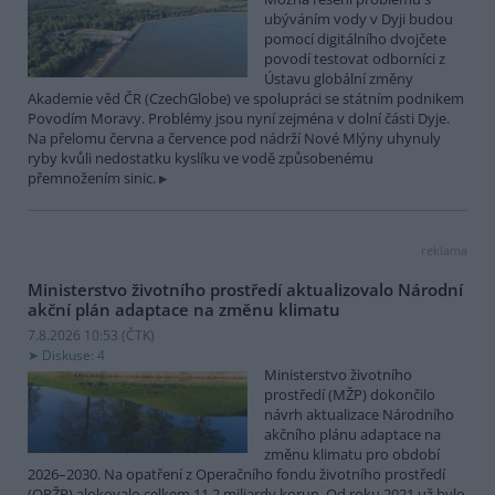
ubýváním vody v Dyji budou
pomocí digitálního dvojčete
povodí testovat odborníci z
Ústavu globální změny
Akademie věd ČR (CzechGlobe) ve spolupráci se státním podnikem
Povodím Moravy. Problémy jsou nyní zejména v dolní části Dyje.
Na přelomu června a července pod nádrží Nové Mlýny uhynuly
ryby kvůli nedostatku kyslíku ve vodě způsobenému
přemnožením sinic.
reklama
Ministerstvo životního prostředí aktualizovalo Národní
akční plán adaptace na změnu klimatu
7.8.2026 10:53 (
ČTK
)
Diskuse: 4
Ministerstvo životního
prostředí (MŽP) dokončilo
návrh aktualizace Národního
akčního plánu adaptace na
změnu klimatu pro období
2026–2030. Na opatření z Operačního fondu životního prostředí
(OPŽP) alokovalo celkem 11,2 miliardy korun. Od roku 2021 už bylo