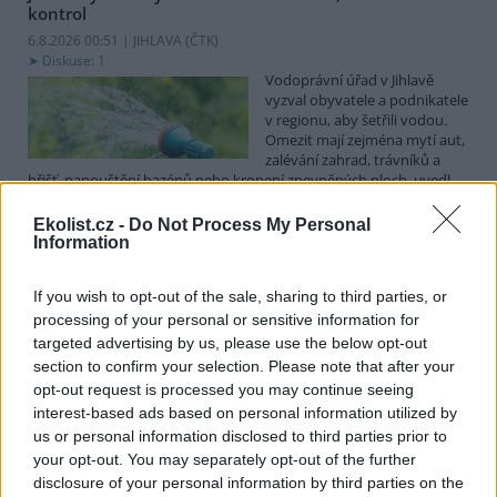
kontrol
6.8.2026 00:51 | JIHLAVA (
ČTK
)
Diskuse: 1
Vodoprávní úřad v Jihlavě
vyzval obyvatele a podnikatele
v regionu, aby šetřili vodou.
Omezit mají zejména mytí aut,
zalévání zahrad, trávníků a
hřišť, napouštění bazénů nebo kropení zpevněných ploch, uvedl
mluvčí radnice Radovan Daněk. Úřad podle něj bude víc
kontrolovat povolené odběry. Výzva k šetření vodou platí pro
Ekolist.cz -
Do Not Process My Personal
všechny obce spadající pod Jihlavu jako obec s rozšířenou
Information
působností.
If you wish to opt-out of the sale, sharing to third parties, or
processing of your personal or sensitive information for
Celníci odhalili gang překupníků papoušků, zajistili
stovku ptáků
targeted advertising by us, please use the below opt-out
section to confirm your selection. Please note that after your
5.8.2026 20:13 (
ČTK
)
Celníci odhalili gang
opt-out request is processed you may continue seeing
překupníků chráněných druhů
interest-based ads based on personal information utilized by
papoušků působící v několika
us or personal information disclosed to third parties prior to
krajích a zajistili asi stovku
your opt-out. You may separately opt-out of the further
ptáků. S odchytem a
disclosure of your personal information by third parties on the
zajištěním zvířat celníkům pomohly zoo v Praze, Zlíně a Ostravě. V