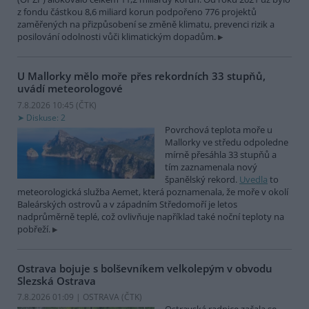
z fondu částkou 8,6 miliard korun podpořeno 776 projektů
zaměřených na přizpůsobení se změně klimatu, prevenci rizik a
posilování odolnosti vůči klimatickým dopadům.
U Mallorky mělo moře přes rekordních 33 stupňů,
uvádí meteorologové
7.8.2026 10:45 (
ČTK
)
Diskuse: 2
Povrchová teplota moře u
Mallorky ve středu odpoledne
mírně přesáhla 33 stupňů a
tím zaznamenala nový
španělský rekord.
Uvedla
to
meteorologická služba Aemet, která poznamenala, že moře v okolí
Baleárských ostrovů a v západním Středomoří je letos
nadprůměrně teplé, což ovlivňuje například také noční teploty na
pobřeží.
Ostrava bojuje s bolševníkem velkolepým v obvodu
Slezská Ostrava
7.8.2026 01:09 | OSTRAVA (
ČTK
)