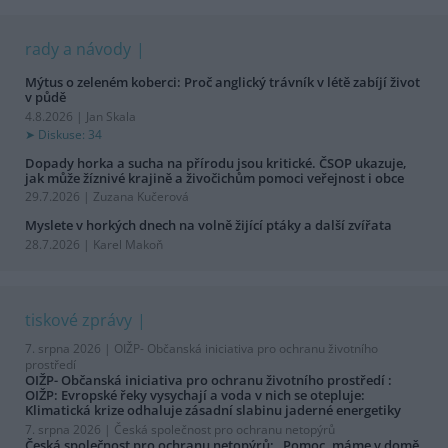
rady a návody
Mýtus o zeleném koberci: Proč anglický trávník v létě zabíjí život
v půdě
4.8.2026 | Jan Skala
Diskuse: 34
Dopady horka a sucha na přírodu jsou kritické. ČSOP ukazuje,
jak může žíznivé krajině a živočichům pomoci veřejnost i obce
29.7.2026 | Zuzana Kučerová
Myslete v horkých dnech na volně žijící ptáky a další zvířata
28.7.2026 | Karel Makoň
tiskové zprávy
7. srpna 2026 |
OIŽP- Občanská iniciativa pro ochranu životního
prostředí
OIŽP- Občanská iniciativa pro ochranu životního prostředí :
OIŽP: Evropské řeky vysychají a voda v nich se otepluje:
Klimatická krize odhaluje zásadní slabinu jaderné energetiky
7. srpna 2026 |
Česká společnost pro ochranu netopýrů
Česká společnost pro ochranu netopýrů: „Pomoc, máme v domě