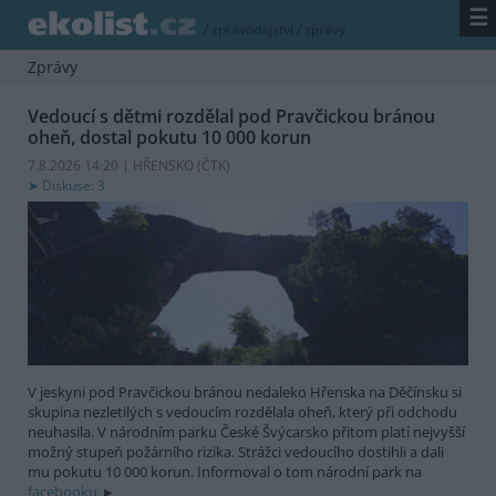
☰
/
zpravodajství
/
zprávy
Zprávy
Vedoucí s dětmi rozdělal pod Pravčickou bránou
oheň, dostal pokutu 10 000 korun
7.8.2026 14:20 | HŘENSKO (
ČTK
)
Diskuse: 3
V jeskyni pod Pravčickou bránou nedaleko Hřenska na Děčínsku si
skupina nezletilých s vedoucím rozdělala oheň, který při odchodu
neuhasila. V národním parku České Švýcarsko přitom platí nejvyšší
možný stupeň požárního rizika. Strážci vedoucího dostihli a dali
mu pokutu 10 000 korun. Informoval o tom národní park na
facebooku.