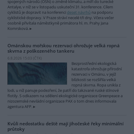
spojených národů (OSN) o změně klimatu, a míří do turecké
Antalye, v níž se v listopadu uskuteční 31. konference. Cílem
cyklistů je dopravit na konferenci
deset návrhů
na podporu
cyklistické dopravy. V Praze stráví necelé tři dny. Včera večer
osobně přivítala náměstkyně primátora hl. m. Prahy Jana
Komrsková.
Ománskou mořskou rezervaci ohrožuje velká ropná
skvrna z poškozeného tankeru
6.8.2026 15:03 (
ČTK
)
Bezprostřední ekologická
katastrofa ohrožuje přírodní
rezervaci v Ománu, v jejíž
blízkosti se rozšířila velká
ropná skvrna. Ropa unikla z
lodi, u níž panuje podezření, že patří do takzvané ruské stínové
flotily. S odkazem na sdělení ekologické organizace Greenpeace a
nizozemské nevládní organizace PAX o tom dnes informovala
agentura AFP.
Kvůli nedostatku deště mají jihočeské řeky minimální
průtoky