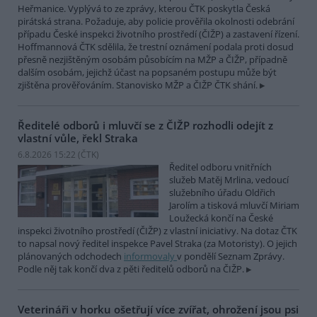
Heřmanice. Vyplývá to ze zprávy, kterou ČTK poskytla Česká
pirátská strana. Požaduje, aby policie prověřila okolnosti odebrání
případu České inspekci životního prostředí (ČIŽP) a zastavení řízení.
Hoffmannová ČTK sdělila, že trestní oznámení podala proti dosud
přesně nezjištěným osobám působícím na MŽP a ČIŽP, případně
dalším osobám, jejichž účast na popsaném postupu může být
zjištěna prověřováním. Stanovisko MŽP a ČIŽP ČTK shání.
Ředitelé odborů i mluvčí se z ČIŽP rozhodli odejít z
vlastní vůle, řekl Straka
6.8.2026 15:22 (
ČTK
)
Ředitel odboru vnitřních
služeb Matěj Mrlina, vedoucí
služebního úřadu Oldřich
Jarolím a tisková mluvčí Miriam
Loužecká končí na České
inspekci životního prostředí (ČIŽP) z vlastní iniciativy. Na dotaz ČTK
to napsal nový ředitel inspekce Pavel Straka (za Motoristy). O jejich
plánovaných odchodech
informovaly
v pondělí Seznam Zprávy.
Podle něj tak končí dva z pěti ředitelů odborů na ČIŽP.
Veterináři v horku ošetřují více zvířat, ohrožení jsou psi