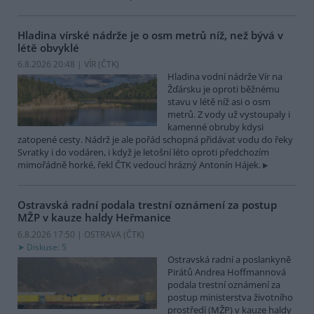
Hladina vírské nádrže je o osm metrů níž, než bývá v
létě obvyklé
6.8.2026 20:48 | VÍR (
ČTK
)
Hladina vodní nádrže Vír na
Žďársku je oproti běžnému
stavu v létě níž asi o osm
metrů. Z vody už vystoupaly i
kamenné obruby kdysi
zatopené cesty. Nádrž je ale pořád schopná přidávat vodu do řeky
Svratky i do vodáren, i když je letošní léto oproti předchozím
mimořádně horké, řekl ČTK vedoucí hrázný Antonín Hájek.
Ostravská radní podala trestní oznámení za postup
MŽP v kauze haldy Heřmanice
6.8.2026 17:50 | OSTRAVA (
ČTK
)
Diskuse: 5
Ostravská radní a poslankyně
Pirátů Andrea Hoffmannová
podala trestní oznámení za
postup ministerstva životního
prostředí (MŽP) v kauze haldy