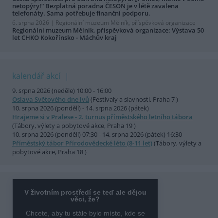
netopýry!“ Bezplatná poradna ČESON je v létě zavalena
telefonáty. Sama potřebuje finanční podporu.
6. srpna 2026 |
Regionální muzeum Mělník, příspěvková organizace
Regionální muzeum Mělník, příspěvková organizace: Výstava 50
let CHKO Kokořínsko - Máchův kraj
kalendář akcí
9. srpna 2026 (neděle) 10:00 - 16:00
Oslava Světového dne lvů
(Festivaly a slavnosti, Praha 7 )
10. srpna 2026 (pondělí) - 14. srpna 2026 (pátek)
Hrajeme si v Pralese - 2. turnus příměstského letního tábora
(Tábory, výlety a pobytové akce, Praha 19 )
10. srpna 2026 (pondělí) 07:30 - 14. srpna 2026 (pátek) 16:30
Příměstský tábor Přírodovědecké léto (8-11 let)
(Tábory, výlety a
pobytové akce, Praha 18 )