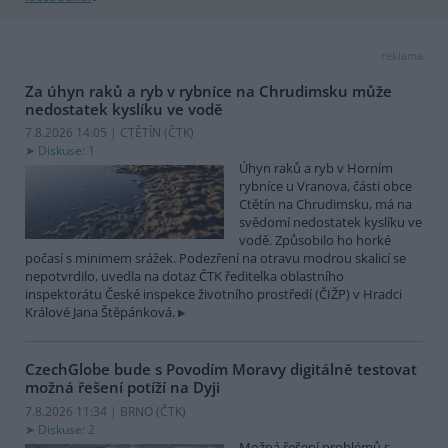
reklama
Za úhyn raků a ryb v rybníce na Chrudimsku může
nedostatek kyslíku ve vodě
7.8.2026 14:05 | CTĚTÍN (
ČTK
)
Diskuse: 1
Úhyn raků a ryb v Horním
rybníce u Vranova, části obce
Ctětín na Chrudimsku, má na
svědomí nedostatek kyslíku ve
vodě. Způsobilo ho horké
počasí s minimem srážek. Podezření na otravu modrou skalicí se
nepotvrdilo, uvedla na dotaz ČTK ředitelka oblastního
inspektorátu České inspekce životního prostředí (ČIŽP) v Hradci
Králové Jana Štěpánková.
CzechGlobe bude s Povodím Moravy digitálně testovat
možná řešení potíží na Dyji
7.8.2026 11:34 | BRNO (
ČTK
)
Diskuse: 2
Možná řešení problémů s