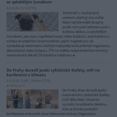
se zploštělým čumákem
6.8.2026 15:15 (
ČTK
)
Veterináři v současných
vedrech ošetřují více zvířat.
Mezi nejrizikovější skupiny
podle nich patří plemena psů s
krátkou lebkou a zploštělým
čumákem, jako jsou například mopsi nebo buldočci, starší jedinci a
zvířata se srdečním onemocněním. Jejich majitelé pro ně
vyhledávají veterinární ošetření nejčastěji kvůli přehřátí organismu,
dehydrataci nebo kolapsu. ČTK to sdělila viceprezidentka Komory
veterinárních lékařů ČR Kateřina Valdhans.
Do Prahy dorazili jezdci cyklistické štafety, míří na
konferenci o klimatu
6.8.2026 15:08 | PRAHA (
ČTK
)
Diskuse: 2
Do Prahy dnes dorazili jezdci
mezinárodní cyklistické štafety
COP Bike Ride. Účastníci
vyrazili z brazilského Belému,
kde se konala poslední
konference smluvních stran Rámcové úmluvy Organizace