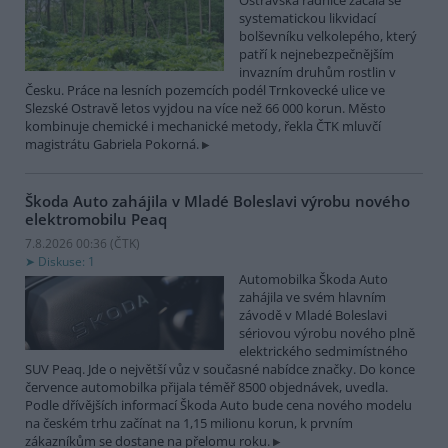
Ostravská radnice začala se
systematickou likvidací
bolševníku velkolepého, který
patří k nejnebezpečnějším
invazním druhům rostlin v
Česku. Práce na lesních pozemcích podél Trnkovecké ulice ve
Slezské Ostravě letos vyjdou na více než 66 000 korun. Město
kombinuje chemické i mechanické metody, řekla ČTK mluvčí
magistrátu Gabriela Pokorná.
Škoda Auto zahájila v Mladé Boleslavi výrobu nového
elektromobilu Peaq
7.8.2026 00:36 (
ČTK
)
Diskuse: 1
Automobilka Škoda Auto
zahájila ve svém hlavním
závodě v Mladé Boleslavi
sériovou výrobu nového plně
elektrického sedmimístného
SUV Peaq. Jde o největší vůz v současné nabídce značky. Do konce
července automobilka přijala téměř 8500 objednávek, uvedla.
Podle dřívějších informací Škoda Auto bude cena nového modelu
na českém trhu začínat na 1,15 milionu korun, k prvním
zákazníkům se dostane na přelomu roku.