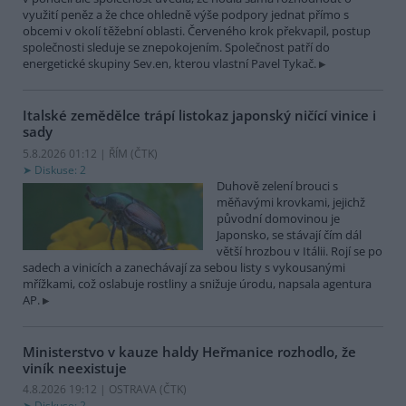
využití peněz a že chce ohledně výše podpory jednat přímo s
obcemi v okolí těžební oblasti. Červeného krok překvapil, postup
společnosti sleduje se znepokojením. Společnost patří do
energetické skupiny Sev.en, kterou vlastní Pavel Tykač.
Italské zemědělce trápí listokaz japonský ničící vinice i
sady
5.8.2026 01:12 | ŘÍM (
ČTK
)
Diskuse: 2
Duhově zelení brouci s
měňavými krovkami, jejichž
původní domovinou je
Japonsko, se stávají čím dál
větší hrozbou v Itálii. Rojí se po
sadech a vinicích a zanechávají za sebou listy s vykousanými
mřížkami, což oslabuje rostliny a snižuje úrodu, napsala agentura
AP.
Ministerstvo v kauze haldy Heřmanice rozhodlo, že
viník neexistuje
4.8.2026 19:12 | OSTRAVA (
ČTK
)
Diskuse: 2