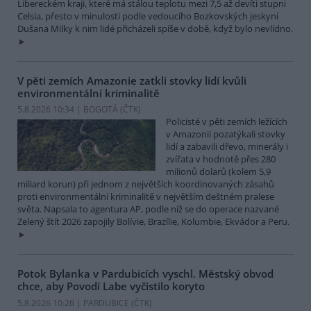
Libereckém kraji, které má stálou teplotu mezi 7,5 až devíti stupni
Celsia, přesto v minulosti podle vedoucího Bozkovských jeskyní
Dušana Milky k nim lidé přicházeli spíše v době, když bylo nevlídno.
V pěti zemích Amazonie zatkli stovky lidí kvůli
environmentální kriminalitě
5.8.2026 10:34 | BOGOTÁ (
ČTK
)
Policisté v pěti zemích ležících
v Amazonii pozatýkali stovky
lidí a zabavili dřevo, minerály i
zvířata v hodnotě přes 280
milionů dolarů (kolem 5,9
miliard korun) při jednom z největších koordinovaných zásahů
proti environmentální kriminalitě v největším deštném pralese
světa. Napsala to agentura AP, podle níž se do operace nazvané
Zelený štít 2026 zapojily Bolívie, Brazílie, Kolumbie, Ekvádor a Peru.
Potok Bylanka v Pardubicích vyschl. Městský obvod
chce, aby Povodí Labe vyčistilo koryto
5.8.2026 10:26 | PARDUBICE (
ČTK
)