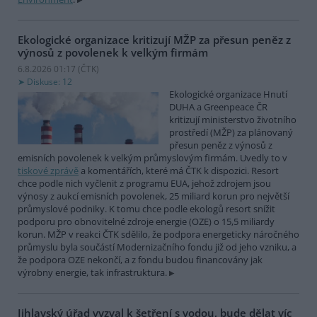
Ekologické organizace kritizují MŽP za přesun peněz z
výnosů z povolenek k velkým firmám
6.8.2026 01:17 (
ČTK
)
Diskuse: 12
Ekologické organizace Hnutí
DUHA a Greenpeace ČR
kritizují ministerstvo životního
prostředí (MŽP) za plánovaný
přesun peněz z výnosů z
emisních povolenek k velkým průmyslovým firmám. Uvedly to v
tiskové zprávě
a komentářích, které má ČTK k dispozici. Resort
chce podle nich vyčlenit z programu EUA, jehož zdrojem jsou
výnosy z aukcí emisních povolenek, 25 miliard korun pro největší
průmyslové podniky. K tomu chce podle ekologů resort snížit
podporu pro obnovitelné zdroje energie (OZE) o 15,5 miliardy
korun. MŽP v reakci ČTK sdělilo, že podpora energeticky náročného
průmyslu byla součástí Modernizačního fondu již od jeho vzniku, a
že podpora OZE nekončí, a z fondu budou financovány jak
výrobny energie, tak infrastruktura.
Jihlavský úřad vyzval k šetření s vodou, bude dělat víc