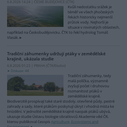
6.8.2026 14:24 | ČESKÉ BUDĚJOVICE (
ČTK
)
Kvůli nedostatku srážek je
téměř ve všech jihočeských
řekách historicky nejmenší
průtok vody. Nejhorší je
situace v rovinatých oblastech,
například na Českobudějovicku. ČTK to řekl hydrolog Tomáš
Vlasák.
Tradiční záhumenky udržují ptáky v zemědělské
krajině, ukázala studie
6.8.2026 01:23 | PRAHA (
ČTK/Ekolist
)
Diskuse: 44
Tradiční záhumenky, tedy
malá políčka, významně
zvyšují počet i druhovou
rozmanitost ptáků v
zemědělské krajině.
Biodiverzitě prospívají také staré stodoly, otevřené půdy, pestré
zahrady a sady, které ptákům poskytují úkryt i vhodná místa ke
hnízdění. V jednolité zemědělské krajině naopak ptáků ubývá,
ukazuje studie Ústavu biologie obratlovců Akademie věd ČR,
kterou publikoval časopis
Agriculture, Ecosystems and
Environment
.