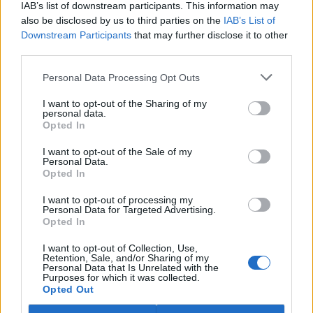
IAB’s list of downstream participants. This information may
ostravské zahradě také papoušci nalezli dočasné útočiště. V
tiskové zprávě na
webu
celníků to oznámila mluvčí Celní správy ČR
also be disclosed by us to third parties on the
IAB’s List of
Martina Kaňková. Případem se zabývá policie.
Downstream Participants
that may further disclose it to other
third parties.
Island vyhostí aktivisty bojující proti lovu velryb,
Personal Data Processing Opt Outs
pronásledovali velrybáře
5.8.2026 19:54 (
ČTK
)
I want to opt-out of the Sharing of my
Islandské úřady nařídily
personal data.
Opted In
vyhoštění 21 aktivistů
bojujících proti lovu velryb
poté, co minulý týden
I want to opt-out of the Sale of my
Personal Data.
pobřežní stráž s policií zabavily
Opted In
jejich loď, která pronásledovala velrybářské plavidlo. Pasažéři lodi
patřící nadaci kanadsko-amerického ekologického aktivisty Paula
I want to opt-out of processing my
Watsona jsou od té doby zadržováni v Reykjavíku. Sám Watson na
Personal Data for Targeted Advertising.
palubě nebyl. Píše o tom agentura AFP s odvoláním na islandskou
Opted In
policii.
I want to opt-out of Collection, Use,
Retention, Sale, and/or Sharing of my
Záchranná stanice v Praze přijímá kvůli vedrům více
Personal Data that Is Unrelated with the
Purposes for which it was collected.
volně žijících zvířat
Opted Out
5.8.2026 17:40 | PRAHA (
ČTK
)
Kvůli vysokým letním