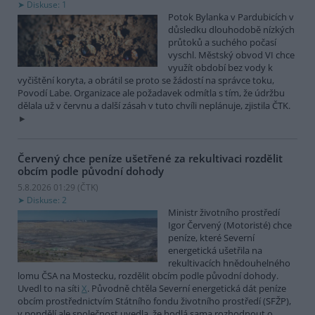
Diskuse: 1
Potok Bylanka v Pardubicích v
důsledku dlouhodobě nízkých
průtoků a suchého počasí
vyschl. Městský obvod VI chce
využít období bez vody k
vyčištění koryta, a obrátil se proto se žádostí na správce toku,
Povodí Labe. Organizace ale požadavek odmítla s tím, že údržbu
dělala už v červnu a další zásah v tuto chvíli neplánuje, zjistila ČTK.
Červený chce peníze ušetřené za rekultivaci rozdělit
obcím podle původní dohody
5.8.2026 01:29 (
ČTK
)
Diskuse: 2
Ministr životního prostředí
Igor Červený (Motoristé) chce
peníze, které Severní
energetická ušetřila na
rekultivacích hnědouhelného
lomu ČSA na Mostecku, rozdělit obcím podle původní dohody.
Uvedl to na síti
X
. Původně chtěla Severní energetická dát peníze
obcím prostřednictvím Státního fondu životního prostředí (SFŽP),
v pondělí ale společnost uvedla, že hodlá sama rozhodnout o