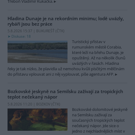
Třeboň Vladimír Kukačka.
Hladina Dunaje je na rekordním minimu; lodě uvázly,
rybáři jsou bez práce
5.8.2026 15:37 | BUKUREŠŤ (
ČTK
)
Diskuse: 18
Turistický přístav v
rumunském městě Corabia,
které leží na břehu Dunaje, je
opuštěný. Až na několik člunů
uvázlých v řasách. Hladina
řeky je tak nízko, že plavidla už nemohou kvůli písčitým mělčinám
do přístavu vplouvat ani z něj vyplouvat, píše agentura AFP.
Bozkovské jeskyně na Semilsku zažívají za tropických
teplot nečekaný nápor
5.8.2026 11:20 | BOZKOV (
ČTK
)
Bozkovské dolomitové jeskyně
na Semilsku zažívají za
současných tropických teplot
nečekaný nápor. Jde sice o
jedno z nejchladnějších míst v