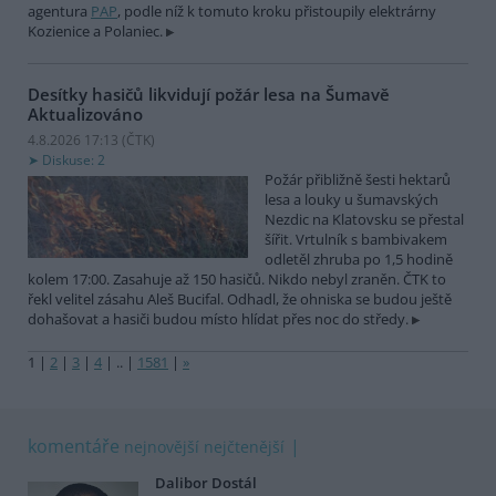
agentura
PAP
, podle níž k tomuto kroku přistoupily elektrárny
Kozienice a Polaniec.
Desítky hasičů likvidují požár lesa na Šumavě
Aktualizováno
4.8.2026 17:13 (
ČTK
)
Diskuse: 2
Požár přibližně šesti hektarů
lesa a louky u šumavských
Nezdic na Klatovsku se přestal
šířit. Vrtulník s bambivakem
odletěl zhruba po 1,5 hodině
kolem 17:00. Zasahuje až 150 hasičů. Nikdo nebyl zraněn. ČTK to
řekl velitel zásahu Aleš Bucifal. Odhadl, že ohniska se budou ještě
dohašovat a hasiči budou místo hlídat přes noc do středy.
1
|
2
|
3
|
4
|
..
|
1581
|
»
komentáře
nejnovější
nejčtenější
Dalibor Dostál