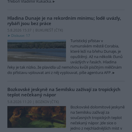
Třeboň Vladimír Kukačka.
Hladina Dunaje je na rekordním minimu; lodě uvázly,
rybáři jsou bez práce
5.8.2026 15:37 | BUKUREŠŤ (
ČTK
)
Diskuse: 17
Turistický přístav v
rumunském městě Corabia,
které leží na břehu Dunaje, je
opuštěný. Až na několik člunů
uvázlých v řasách. Hladina
řeky je tak nízko, že plavidla už nemohou kvůli písčitým mělčinám
do přístavu vplouvat ani z něj vyplouvat, píše agentura AFP.
Bozkovské jeskyně na Semilsku zažívají za tropických
teplot nečekaný nápor
5.8.2026 11:20 | BOZKOV (
ČTK
)
Bozkovské dolomitové jeskyně
na Semilsku zažívají za
současných tropických teplot
nečekaný nápor. Jde sice o
jedno z nejchladnějších míst v