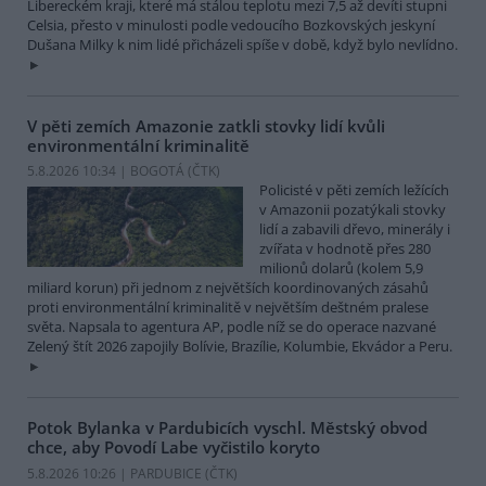
Libereckém kraji, které má stálou teplotu mezi 7,5 až devíti stupni
Celsia, přesto v minulosti podle vedoucího Bozkovských jeskyní
Dušana Milky k nim lidé přicházeli spíše v době, když bylo nevlídno.
V pěti zemích Amazonie zatkli stovky lidí kvůli
environmentální kriminalitě
5.8.2026 10:34 | BOGOTÁ (
ČTK
)
Policisté v pěti zemích ležících
v Amazonii pozatýkali stovky
lidí a zabavili dřevo, minerály i
zvířata v hodnotě přes 280
milionů dolarů (kolem 5,9
miliard korun) při jednom z největších koordinovaných zásahů
proti environmentální kriminalitě v největším deštném pralese
světa. Napsala to agentura AP, podle níž se do operace nazvané
Zelený štít 2026 zapojily Bolívie, Brazílie, Kolumbie, Ekvádor a Peru.
Potok Bylanka v Pardubicích vyschl. Městský obvod
chce, aby Povodí Labe vyčistilo koryto
5.8.2026 10:26 | PARDUBICE (
ČTK
)