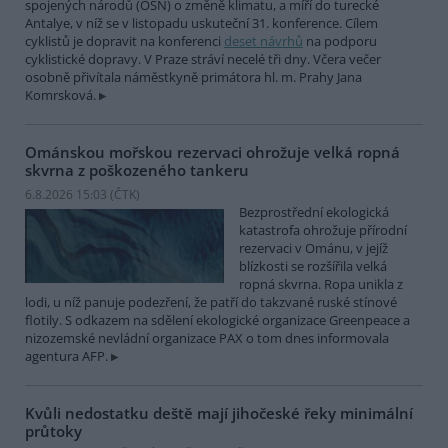
spojených národů (OSN) o změně klimatu, a míří do turecké
Antalye, v níž se v listopadu uskuteční 31. konference. Cílem
cyklistů je dopravit na konferenci
deset návrhů
na podporu
cyklistické dopravy. V Praze stráví necelé tři dny. Včera večer
osobně přivítala náměstkyně primátora hl. m. Prahy Jana
Komrsková.
Ománskou mořskou rezervaci ohrožuje velká ropná
skvrna z poškozeného tankeru
6.8.2026 15:03 (
ČTK
)
Bezprostřední ekologická
katastrofa ohrožuje přírodní
rezervaci v Ománu, v jejíž
blízkosti se rozšířila velká
ropná skvrna. Ropa unikla z
lodi, u níž panuje podezření, že patří do takzvané ruské stínové
flotily. S odkazem na sdělení ekologické organizace Greenpeace a
nizozemské nevládní organizace PAX o tom dnes informovala
agentura AFP.
Kvůli nedostatku deště mají jihočeské řeky minimální
průtoky