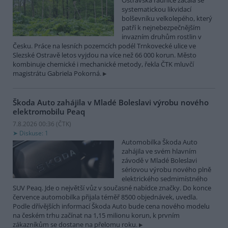
Ostravská radnice začala se
systematickou likvidací
bolševníku velkolepého, který
patří k nejnebezpečnějším
invazním druhům rostlin v
Česku. Práce na lesních pozemcích podél Trnkovecké ulice ve
Slezské Ostravě letos vyjdou na více než 66 000 korun. Město
kombinuje chemické i mechanické metody, řekla ČTK mluvčí
magistrátu Gabriela Pokorná.
Škoda Auto zahájila v Mladé Boleslavi výrobu nového
elektromobilu Peaq
7.8.2026 00:36 (
ČTK
)
Diskuse: 1
Automobilka Škoda Auto
zahájila ve svém hlavním
závodě v Mladé Boleslavi
sériovou výrobu nového plně
elektrického sedmimístného
SUV Peaq. Jde o největší vůz v současné nabídce značky. Do konce
července automobilka přijala téměř 8500 objednávek, uvedla.
Podle dřívějších informací Škoda Auto bude cena nového modelu
na českém trhu začínat na 1,15 milionu korun, k prvním
zákazníkům se dostane na přelomu roku.