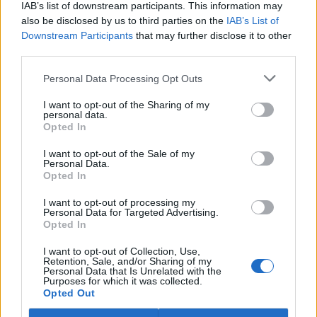
IAB’s list of downstream participants. This information may
ostravské zahradě také papoušci nalezli dočasné útočiště. V
tiskové zprávě na
webu
celníků to oznámila mluvčí Celní správy ČR
also be disclosed by us to third parties on the
IAB’s List of
Martina Kaňková. Případem se zabývá policie.
Downstream Participants
that may further disclose it to other
third parties.
Island vyhostí aktivisty bojující proti lovu velryb,
Personal Data Processing Opt Outs
pronásledovali velrybáře
5.8.2026 19:54 (
ČTK
)
I want to opt-out of the Sharing of my
Islandské úřady nařídily
personal data.
Opted In
vyhoštění 21 aktivistů
bojujících proti lovu velryb
poté, co minulý týden
I want to opt-out of the Sale of my
Personal Data.
pobřežní stráž s policií zabavily
Opted In
jejich loď, která pronásledovala velrybářské plavidlo. Pasažéři lodi
patřící nadaci kanadsko-amerického ekologického aktivisty Paula
I want to opt-out of processing my
Watsona jsou od té doby zadržováni v Reykjavíku. Sám Watson na
Personal Data for Targeted Advertising.
palubě nebyl. Píše o tom agentura AFP s odvoláním na islandskou
Opted In
policii.
I want to opt-out of Collection, Use,
Retention, Sale, and/or Sharing of my
Záchranná stanice v Praze přijímá kvůli vedrům více
Personal Data that Is Unrelated with the
Purposes for which it was collected.
volně žijících zvířat
Opted Out
5.8.2026 17:40 | PRAHA (
ČTK
)
Kvůli vysokým letním