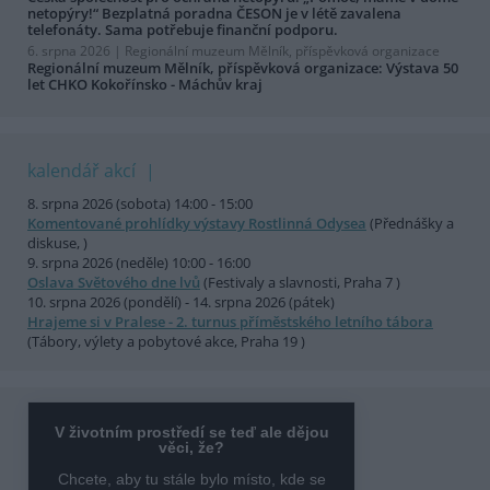
netopýry!“ Bezplatná poradna ČESON je v létě zavalena
telefonáty. Sama potřebuje finanční podporu.
6. srpna 2026 |
Regionální muzeum Mělník, příspěvková organizace
Regionální muzeum Mělník, příspěvková organizace: Výstava 50
let CHKO Kokořínsko - Máchův kraj
kalendář akcí
8. srpna 2026 (sobota) 14:00 - 15:00
Komentované prohlídky výstavy Rostlinná Odysea
(Přednášky a
diskuse, )
9. srpna 2026 (neděle) 10:00 - 16:00
Oslava Světového dne lvů
(Festivaly a slavnosti, Praha 7 )
10. srpna 2026 (pondělí) - 14. srpna 2026 (pátek)
Hrajeme si v Pralese - 2. turnus příměstského letního tábora
(Tábory, výlety a pobytové akce, Praha 19 )