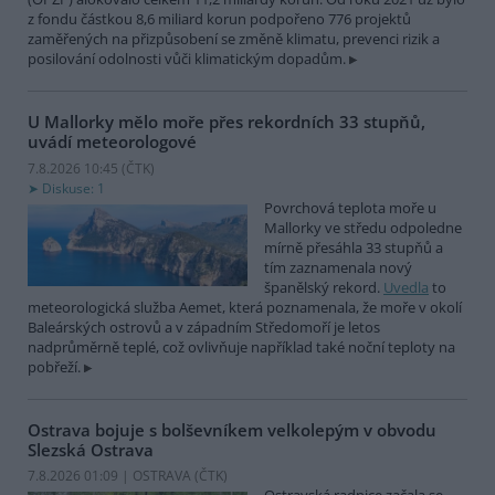
z fondu částkou 8,6 miliard korun podpořeno 776 projektů
zaměřených na přizpůsobení se změně klimatu, prevenci rizik a
posilování odolnosti vůči klimatickým dopadům.
U Mallorky mělo moře přes rekordních 33 stupňů,
uvádí meteorologové
7.8.2026 10:45 (
ČTK
)
Diskuse: 1
Povrchová teplota moře u
Mallorky ve středu odpoledne
mírně přesáhla 33 stupňů a
tím zaznamenala nový
španělský rekord.
Uvedla
to
meteorologická služba Aemet, která poznamenala, že moře v okolí
Baleárských ostrovů a v západním Středomoří je letos
nadprůměrně teplé, což ovlivňuje například také noční teploty na
pobřeží.
Ostrava bojuje s bolševníkem velkolepým v obvodu
Slezská Ostrava
7.8.2026 01:09 | OSTRAVA (
ČTK
)