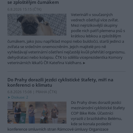
se zploštělým čumákem
6.8.2026 15:15 (
ČTK
)
Veterináři v současných
vedrech ošetřují více zvířat.
Mezi nejrizikovější skupiny
podle nich patří plemena psů s
krátkou lebkou a zploštělým
čumákem, jako jsou například mopsi nebo buldočci, starší jedinci a
zvířata se srdečním onemocněním. Jejich majitelé pro ně
vyhledávají veterinární ošetření nejčastěji kvůli přehřátí organismu,
dehydrataci nebo kolapsu. ČTK to sdělila viceprezidentka Komory
veterinárních lékařů ČR Kateřina Valdhans.
Do Prahy dorazili jezdci cyklistické štafety, míří na
konferenci o klimatu
6.8.2026 15:08 | PRAHA (
ČTK
)
Diskuse: 2
Do Prahy dnes dorazili jezdci
mezinárodní cyklistické štafety
COP Bike Ride. Účastníci
vyrazili z brazilského Belému,
kde se konala poslední
konference smluvních stran Rámcové úmluvy Organizace