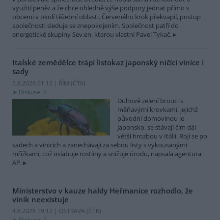
využití peněz a že chce ohledně výše podpory jednat přímo s
obcemi v okolí těžební oblasti. Červeného krok překvapil, postup
společnosti sleduje se znepokojením. Společnost patří do
energetické skupiny Sev.en, kterou vlastní Pavel Tykač.
Italské zemědělce trápí listokaz japonský ničící vinice i
sady
5.8.2026 01:12 | ŘÍM (
ČTK
)
Diskuse: 2
Duhově zelení brouci s
měňavými krovkami, jejichž
původní domovinou je
Japonsko, se stávají čím dál
větší hrozbou v Itálii. Rojí se po
sadech a vinicích a zanechávají za sebou listy s vykousanými
mřížkami, což oslabuje rostliny a snižuje úrodu, napsala agentura
AP.
Ministerstvo v kauze haldy Heřmanice rozhodlo, že
viník neexistuje
4.8.2026 19:12 | OSTRAVA (
ČTK
)
Diskuse: 2