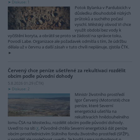
Diskuse: 1
Potok Bylanka v Pardubicích v
důsledku dlouhodobě nízkých
průtoků a suchého počasí
vyschl. Městský obvod VI chce
využít období bez vody k
vyčištění koryta, a obrátil se proto se žádostí na správce toku,
Povodí Labe. Organizace ale požadavek odmítla s tím, že údržbu
dělala už v červnu a další zásah v tuto chvíli neplánuje, zjistila ČTK.
Červený chce peníze ušetřené za rekultivaci rozdělit
obcím podle původní dohody
5.8.2026 01:29 (
ČTK
)
Diskuse: 2
Ministr životního prostředí
Igor Červený (Motoristé) chce
peníze, které Severní
energetická ušetřila na
rekultivacích hnědouhelného
lomu ČSA na Mostecku, rozdělit obcím podle původní dohody.
Uvedl to na síti
X
. Původně chtěla Severní energetická dát peníze
obcím prostřednictvím Státního fondu životního prostředí (SFŽP),
v pondělí ale společnost uvedla, že hodlá sama rozhodnout o