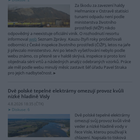
Za škodu za zavezení haldy
Heřmanice v Ostravě statisíci
tunami odpadu není podle
ministerstva životního
prostředí (MŽP) nikdo
odpovědný a neexistuje oficiální viník. O rozhodnutí resortu
informoval
web
Seznam Zprávy. Kauzu čtyři roky prošetřovali
odborníci z České inspekce životního prostředí (ČIŽP), letos na jaře
ji převzalo ministerstvo. Ani po letech vyšetřování nebylo podle
webu známo, co přesně se v haldě skrývá, inspekce si proto loni
objednala sérii vrtů a následných analýz odebraných vzorků. Práce
ale měl podle webu minulý měsíc zastavit šéf úřadu Pavel Straka
pro jejich nadbytečnost.
Dvě polské tepelné elektrárny omezují provoz kvůli
nízké hladině Visly
4.8.2026 18:35 (
ČTK
)
Diskuse: 6
Dvě polské tepelné elektrárny
omezují svůj provoz kvůli vlně
veder a nízké hladině vody v
řece Visle, kterou používají k
chlazení. Napsala to tisková