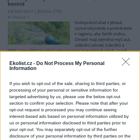
kontrol
6.8.2026 00:51 | JIHLAVA (
ČTK
)
Diskuse: 1
Vodoprávní úřad v Jihlavě
vyzval obyvatele a podnikatele
v regionu, aby šetřili vodou.
Omezit mají zejména mytí aut,
zalévání zahrad, trávníků a
hřišť, napouštění bazénů nebo kropení zpevněných ploch, uvedl
mluvčí radnice Radovan Daněk. Úřad podle něj bude víc
kontrolovat povolené odběry. Výzva k šetření vodou platí pro
Ekolist.cz -
Do Not Process My Personal
všechny obce spadající pod Jihlavu jako obec s rozšířenou
Information
působností.
If you wish to opt-out of the sale, sharing to third parties, or
processing of your personal or sensitive information for
Celníci odhalili gang překupníků papoušků, zajistili
stovku ptáků
targeted advertising by us, please use the below opt-out
section to confirm your selection. Please note that after your
5.8.2026 20:13 (
ČTK
)
Celníci odhalili gang
opt-out request is processed you may continue seeing
překupníků chráněných druhů
interest-based ads based on personal information utilized by
papoušků působící v několika
us or personal information disclosed to third parties prior to
krajích a zajistili asi stovku
your opt-out. You may separately opt-out of the further
ptáků. S odchytem a
disclosure of your personal information by third parties on the
zajištěním zvířat celníkům pomohly zoo v Praze, Zlíně a Ostravě. V