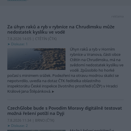
reklama
Za úhyn raků a ryb v rybníce na Chrudimsku může
nedostatek kyslíku ve vodě
7.8.2026 14:05 | CTĚTÍN (
ČTK
)
Diskuse: 1
Úhyn raků a ryb v Horním
rybníce u Vranova, části obce
Ctětín na Chrudimsku, má na
svědomí nedostatek kyslíku ve
vodě. Způsobilo ho horké
počasí s minimem srážek. Podezření na otravu modrou skalicí se
nepotvrdilo, uvedla na dotaz ČTK ředitelka oblastního
inspektorátu České inspekce životního prostředí (ČIŽP) v Hradci
Králové Jana Štěpánková.
CzechGlobe bude s Povodím Moravy digitálně testovat
možná řešení potíží na Dyji
7.8.2026 11:34 | BRNO (
ČTK
)
Diskuse: 2
Možná řešení problémů s