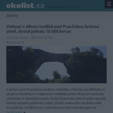
☰
/
zpravodajství
/
zprávy
Zprávy
Vedoucí s dětmi rozdělal pod Pravčickou bránou
oheň, dostal pokutu 10 000 korun
7.8.2026 14:20 | HŘENSKO (
ČTK
)
Diskuse: 3
V jeskyni pod Pravčickou bránou nedaleko Hřenska na Děčínsku si
skupina nezletilých s vedoucím rozdělala oheň, který při odchodu
neuhasila. V národním parku České Švýcarsko přitom platí nejvyšší
možný stupeň požárního rizika. Strážci vedoucího dostihli a dali
mu pokutu 10 000 korun. Informoval o tom národní park na
facebooku.