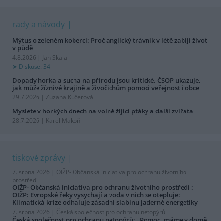
rady a návody
Mýtus o zeleném koberci: Proč anglický trávník v létě zabíjí život
v půdě
4.8.2026 | Jan Skala
Diskuse: 34
Dopady horka a sucha na přírodu jsou kritické. ČSOP ukazuje,
jak může žíznivé krajině a živočichům pomoci veřejnost i obce
29.7.2026 | Zuzana Kučerová
Myslete v horkých dnech na volně žijící ptáky a další zvířata
28.7.2026 | Karel Makoň
tiskové zprávy
7. srpna 2026 |
OIŽP- Občanská iniciativa pro ochranu životního
prostředí
OIŽP- Občanská iniciativa pro ochranu životního prostředí :
OIŽP: Evropské řeky vysychají a voda v nich se otepluje:
Klimatická krize odhaluje zásadní slabinu jaderné energetiky
7. srpna 2026 |
Česká společnost pro ochranu netopýrů
Česká společnost pro ochranu netopýrů: „Pomoc, máme v domě