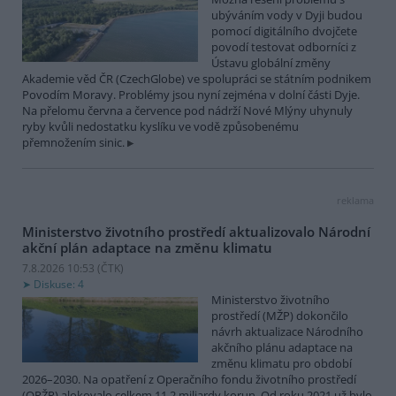
ubýváním vody v Dyji budou
pomocí digitálního dvojčete
povodí testovat odborníci z
Ústavu globální změny
Akademie věd ČR (CzechGlobe) ve spolupráci se státním podnikem
Povodím Moravy. Problémy jsou nyní zejména v dolní části Dyje.
Na přelomu června a července pod nádrží Nové Mlýny uhynuly
ryby kvůli nedostatku kyslíku ve vodě způsobenému
přemnožením sinic.
reklama
Ministerstvo životního prostředí aktualizovalo Národní
akční plán adaptace na změnu klimatu
7.8.2026 10:53 (
ČTK
)
Diskuse: 4
Ministerstvo životního
prostředí (MŽP) dokončilo
návrh aktualizace Národního
akčního plánu adaptace na
změnu klimatu pro období
2026–2030. Na opatření z Operačního fondu životního prostředí
(OPŽP) alokovalo celkem 11,2 miliardy korun. Od roku 2021 už bylo