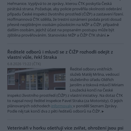
Heřmanice. Vyplývá to ze zprávy, kterou ČTK poskytla Česká
pirátská strana. Požaduje, aby policie prověřila okolnosti odebrání
případu České inspekci životního prostředí (ČIŽP) a zastavení řízení.
Hoffmannová ČTK sdělila, že trestní oznámení podala proti dosud
přesně nezjištěným osobám působícím na MŽP a ČIŽP, případně
dalším osobám, jejichž účast na popsaném postupu může být
zjištěna prověřováním. Stanovisko MŽP a ČIŽP ČTK shání.
Ředitelé odborů i mluvčí se z ČIŽP rozhodli odejít z
vlastní vůle, řekl Straka
6.8.2026 15:22 (
ČTK
)
Ředitel odboru vnitřních
služeb Matěj Mrlina, vedoucí
služebního úřadu Oldřich
Jarolím a tisková mluvčí Miriam
Loužecká končí na České
inspekci životního prostředí (ČIŽP) z vlastní iniciativy. Na dotaz ČTK
to napsal nový ředitel inspekce Pavel Straka (za Motoristy). O jejich
plánovaných odchodech
informovaly
v pondělí Seznam Zprávy.
Podle něj tak končí dva z pěti ředitelů odborů na ČIŽP.
Veterináři v horku ošetřují více zvířat, ohrožení jsou psi