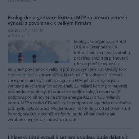
Ekologické organizace kritizují MŽP za přesun peněz z
výnosů z povolenek k velkým firmám
6.8.2026 01:17 (
ČTK
)
Diskuse: 9
Ekologické organizace Hnutí
DUHA a Greenpeace ČR
kritizují ministerstvo životního
prostředí (MŽP) za plánovaný
přesun peněz z výnosů z
emisních povolenek k velkým průmyslovým firmám. Uvedly to v
tiskové zprávě
a komentářích, které má ČTK k dispozici. Resort
chce podle nich vyčlenit z programu EUA, jehož zdrojem jsou
výnosy z aukcí emisních povolenek, 25 miliard korun pro největší
průmyslové podniky. K tomu chce podle ekologů resort snížit
podporu pro obnovitelné zdroje energie (OZE) o 15,5 miliardy
korun. MŽP v reakci ČTK sdělilo, že podpora energeticky náročného
průmyslu byla součástí Modernizačního fondu již od jeho vzniku, a
že podpora OZE nekončí, a z fondu budou financovány jak
výrobny energie, tak infrastruktura.
Jihlavský úřad vyzval k šetření s vodou, bude dělat víc