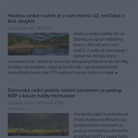
Hladina vírské nádrže je o osm metrů níž, než bývá v
létě obvyklé
6.8.2026 20:48 | VÍR (
ČTK
)
Hladina vodní nádrže Vír na
Žďársku je oproti běžnému
stavu v létě níž asi o osm
metrů. Z vody už vystoupaly i
kamenné obruby kdysi
zatopené cesty. Nádrž je ale pořád schopná přidávat vodu do řeky
Svratky i do vodáren, i když je letošní léto oproti předchozím
mimořádně horké, řekl ČTK vedoucí hrázný Antonín Hájek.
Ostravská radní podala trestní oznámení za postup
MŽP v kauze haldy Heřmanice
6.8.2026 17:50 | OSTRAVA (
ČTK
)
Diskuse: 4
Ostravská radní a poslankyně
Pirátů Andrea Hoffmannová
podala trestní oznámení za
postup ministerstva životního
prostředí (MŽP) v kauze haldy