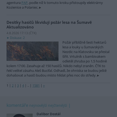
agentura
PAP
, podle níž k tomuto kroku přistoupily elektrárny
Kozienice a Polaniec.
Desítky hasičů likvidují požár lesa na Šumavě
Aktualizováno
4.8.2026 17:13 (
ČTK
)
Diskuse: 2
Požár přibližně šesti hektarů
lesa a louky u šumavských
Nezdic na Klatovsku se přestal
šířit. Vrtulník s bambivakem
odletěl zhruba po 1,5 hodině
kolem 17:00. Zasahuje až 150 hasičů. Nikdo nebyl zraněn. ČTK to
řekl velitel zásahu Aleš Bucifal. Odhadl, že ohniska se budou ještě
dohašovat a hasiči budou místo hlídat přes noc do středy.
1
|
2
|
3
|
4
|
..
|
1581
|
»
komentáře
nejnovější
nejčtenější
Dalibor Dostál