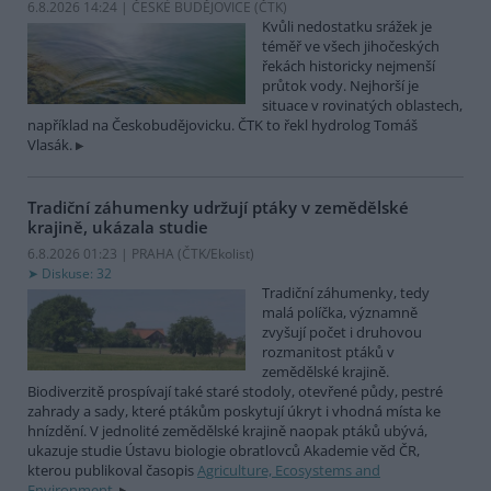
6.8.2026 14:24 | ČESKÉ BUDĚJOVICE (
ČTK
)
Kvůli nedostatku srážek je
téměř ve všech jihočeských
řekách historicky nejmenší
průtok vody. Nejhorší je
situace v rovinatých oblastech,
například na Českobudějovicku. ČTK to řekl hydrolog Tomáš
Vlasák.
Tradiční záhumenky udržují ptáky v zemědělské
krajině, ukázala studie
6.8.2026 01:23 | PRAHA (
ČTK/Ekolist
)
Diskuse: 32
Tradiční záhumenky, tedy
malá políčka, významně
zvyšují počet i druhovou
rozmanitost ptáků v
zemědělské krajině.
Biodiverzitě prospívají také staré stodoly, otevřené půdy, pestré
zahrady a sady, které ptákům poskytují úkryt i vhodná místa ke
hnízdění. V jednolité zemědělské krajině naopak ptáků ubývá,
ukazuje studie Ústavu biologie obratlovců Akademie věd ČR,
kterou publikoval časopis
Agriculture, Ecosystems and
Environment
.