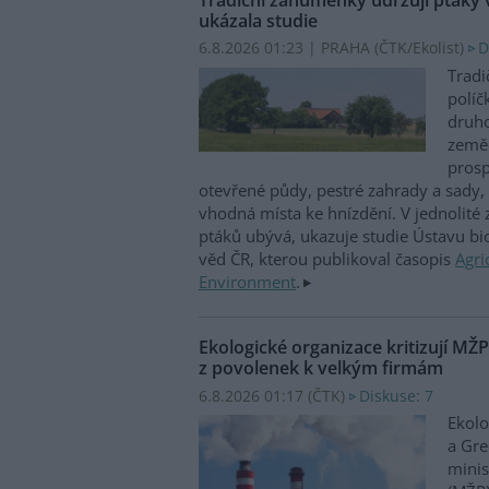
ukázala studie
6.8.2026 01:23 | PRAHA (
ČTK/Ekolist
)
D
Tradi
políč
druho
zeměd
prosp
otevřené půdy, pestré zahrady a sady, 
vhodná místa ke hnízdění. V jednolité
ptáků ubývá, ukazuje studie Ústavu b
věd ČR, kterou publikoval časopis
Agri
Environment
.
Ekologické organizace kritizují MŽ
z povolenek k velkým firmám
6.8.2026 01:17 (
ČTK
)
Diskuse: 7
Ekolo
a Gre
minis