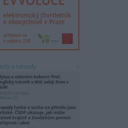
rady a návody
ýtus o zeleném koberci: Proč
nglický trávník v létě zabíjí život v
ůdě
.8.2026 | Jan Skala
Diskuse: 32
opady horka a sucha na přírodu jsou
ritické. ČSOP ukazuje, jak může
íznivé krajině a živočichům pomoci
eřejnost i obce