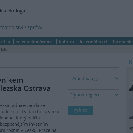
í a ekologii
ravodajství
/
zprávy
istika
zelená domácnost
kultura
kalendář akcí
fotobank
ciály
evníkem
lezská Ostrava
vská radnice začala se
matickou likvidací bolševníku
lepého, který patří k
ebezpečnějším invazním
ig
m rostlin v Česku. Práce na