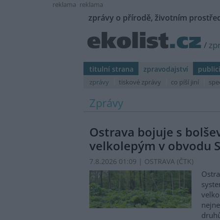
reklama
reklama
zprávy o přírodě, životním prostřed
/
zp
titulní strana
zpravodajství
public
zprávy
tiskové zprávy
co píší jiní
spe
Zprávy
Ostrava bojuje s bolš
velkolepým v obvodu S
7.8.2026 01:09 | OSTRAVA (
ČTK
)
Ostra
syste
velko
nejn
druhů