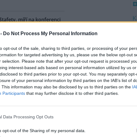
 štafety, míří na konferenci
8
 -
Do Not Process My Personal Information
K
O
ahy dnes dorazili jezdci
árodní cyklistické štafety COP
to opt-out of the sale, sharing to third parties, or processing of your per
9
Ride. Účastníci vyrazili z
O
formation for targeted advertising by us, please use the below opt-out s
lského Belému, kde se konala
s
r selection. Please note that after your opt-out request is processed y
dní konference smluvních
eing interest-based ads based on personal information utilized by us or
1
ojených národů (OSN) o změně
disclosed to third parties prior to your opt-out. You may separately opt-
(
íž se v listopadu uskuteční 31.
losure of your personal information by third parties on the IAB’s list of
H
 na konferenci
deset návrhů
na
p
. This information may also be disclosed by us to third parties on the
IA
a
ráví necelé tři dny. Včera
Participants
that may further disclose it to other third parties.
mátora hl. m. Prahy Jana
l Data Processing Opt Outs
uje velká ropná skvrna z
o opt-out of the Sharing of my personal data.