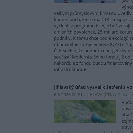
(MŽP)
výnos
velkým průmyslovým firmám. Uvedly 
komentářích, které má ČTK k dispozici.
vyčlenit z programu EUA, jehož zdroje
emisních povolenek, 25 miliard korun
podniky. K tomu chce podle ekologů re
obnovitelné zdroje energie (OZE) o 15,
ČTK sdělilo, že podpora energeticky 
součástí Modernizačního fondu již od 
nekončí, a z fondu budou financovány 
infrastruktura.
Jihlavský úřad vyzval k šetření s v
6.8.2026 00:51 | JIHLAVA (
ČTK
)
Diskuse
Vodop
obyva
aby š
zejmé
trávn