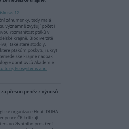
iskuse: 12
ční záhumenky, tedy malá
ka, významně zvyšují počet i
vou rozmanitost ptáků v
ělské krajině. Biodiverzitě
ívají také staré stodoly,
které ptákům poskytují úkryt i
 zemědělské krajině naopak
iologie obratlovců Akademie
culture, Ecosystems and
P za přesun peněz z výnosů
gické organizace Hnutí DUHA
enpeace ČR kritizují
terstvo životního prostředí