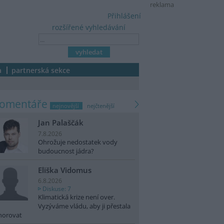
reklama
Přihlášení
rozšířené vyhledávání
a
partnerská sekce
komentáře
nejnovější
nejčtenější
Jan Palaščák
7.8.2026
Ohrožuje nedostatek vody
budoucnost jádra?
Eliška Vidomus
6.8.2026
Diskuse: 7
Klimatická krize není over.
Vyzýváme vládu, aby ji přestala
norovat