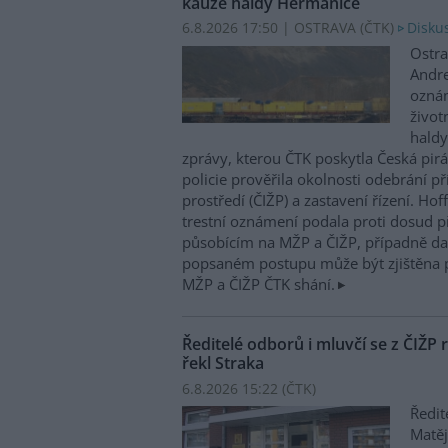
kauze haldy Heřmanice
6.8.2026 17:50 | OSTRAVA (
ČTK
)
Diskus
Ostra
Andre
oznám
život
haldy
zprávy, kterou ČTK poskytla Česká pirá
policie prověřila okolnosti odebrání p
prostředí (ČIŽP) a zastavení řízení. Ho
trestní oznámení podala proti dosud 
působícím na MŽP a ČIŽP, případně dal
popsaném postupu může být zjištěna 
MŽP a ČIŽP ČTK shání.
Ředitelé odborů i mluvčí se z ČIŽP r
řekl Straka
6.8.2026 15:22 (
ČTK
)
Ředit
Matěj