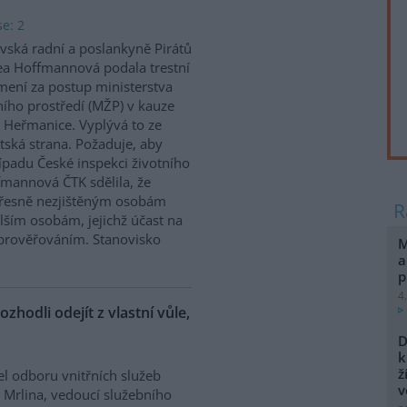
e: 2
vská radní a poslankyně Pirátů
a Hoffmannová podala trestní
ení za postup ministerstva
ního prostředí (MŽP) v kauze
 Heřmanice. Vyplývá to ze
tská strana. Požaduje, aby
řípadu České inspekci životního
ffmannová ČTK sdělila, že
přesně nezjištěným osobám
ším osobám, jejichž účast na
prověřováním. Stanovisko
M
a
p
4
ozhodli odejít z vlastní vůle,
D
k
ž
el odboru vnitřních služeb
v
 Mrlina, vedoucí služebního