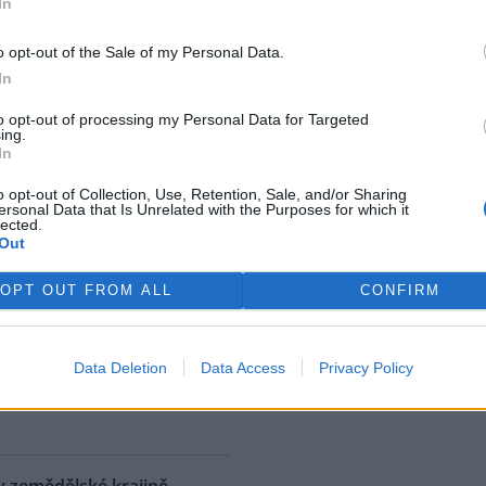
In
ostřední ekologická katastrofa
uje přírodní rezervaci v
o opt-out of the Sale of my Personal Data.
, v jejíž blízkosti se rozšířila
In
 ropná skvrna. Ropa unikla z
 u níž panuje podezření, že
to opt-out of processing my Personal Data for Targeted
ing.
. S odkazem na sdělení
In
izozemské nevládní organizace
 AFP.
o opt-out of Collection, Use, Retention, Sale, and/or Sharing
ersonal Data that Is Unrelated with the Purposes for which it
lected.
Out
ské řeky minimální průtoky
K
)
OPT OUT FROM ALL
CONFIRM
 nedostatku srážek je téměř ve
 jihočeských řekách historicky
nší průtok vody. Nejhorší je
Data Deletion
Data Access
Privacy Policy
ce v rovinatých oblastech,
rek
klad na Českobudějovicku. ČTK
v zemědělské krajině,