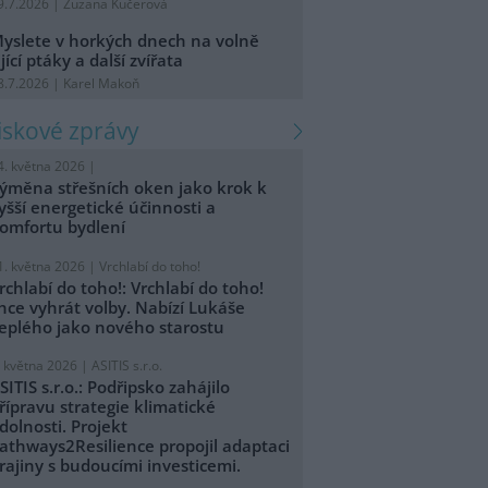
9.7.2026 | Zuzana Kučerová
yslete v horkých dnech na volně
ijící ptáky a další zvířata
8.7.2026 | Karel Makoň
tiskové zprávy
4. května 2026 |
ýměna střešních oken jako krok k
yšší energetické účinnosti a
omfortu bydlení
1. května 2026 |
Vrchlabí do toho!
rchlabí do toho!: Vrchlabí do toho!
hce vyhrát volby. Nabízí Lukáše
eplého jako nového starostu
. května 2026 |
ASITIS s.r.o.
SITIS s.r.o.: Podřipsko zahájilo
řípravu strategie klimatické
dolnosti. Projekt
athways2Resilience propojil adaptaci
rajiny s budoucími investicemi.