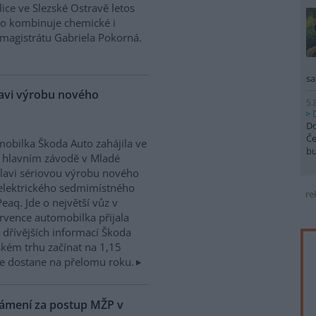
ice ve Slezské Ostravě letos
to kombinuje chemické i
magistrátu Gabriela Pokorná.
sa
lavi výrobu nového
5.
Do
Če
obilka Škoda Auto zahájila ve
b
 hlavním závodě v Mladé
lavi sériovou výrobu nového
elektrického sedmimístného
re
eaq. Jde o největší vůz v
rvence automobilka přijala
dřívějších informací Škoda
kém trhu začínat na 1,15
e dostane na přelomu roku.
námení za postup MŽP v