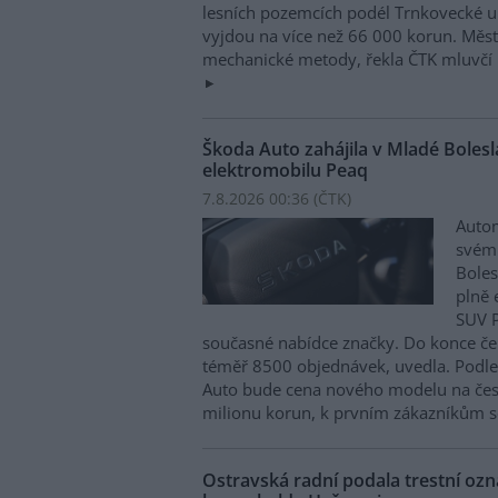
lesních pozemcích podél Trnkovecké ul
vyjdou na více než 66 000 korun. Měs
mechanické metody, řekla ČTK mluvčí 
Škoda Auto zahájila v Mladé Boles
elektromobilu Peaq
7.8.2026 00:36 (
ČTK
)
Autom
svém
Boles
plně 
SUV P
současné nabídce značky. Do konce če
téměř 8500 objednávek, uvedla. Podle 
Auto bude cena nového modelu na čes
milionu korun, k prvním zákazníkům s
Ostravská radní podala trestní oz