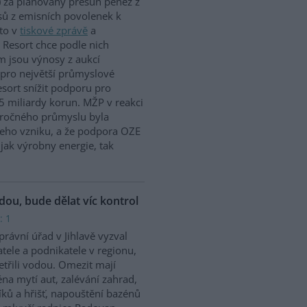
 za plánovaný přesun peněz z
ů z emisních povolenek k
to v
tiskové zprávě
a
 Resort chce podle nich
m jsou výnosy z aukcí
 pro největší průmyslové
sort snížit podporu pro
5 miliardy korun. MŽP v reakci
náročného průmyslu byla
jeho vzniku, a že podpora OZE
jak výrobny energie, tak
odou, bude dělat víc kontrol
: 1
rávní úřad v Jihlavě vyzval
tele a podnikatele v regionu,
etřili vodou. Omezit mají
na mytí aut, zalévání zahrad,
íků a hřišť, napouštění bazénů