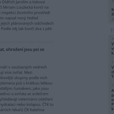
2
 Oldřich Jarolím a tisková
í Miriam Loužecká končí na
M
 inspekci životního prostředí
ž
K to napsal nový ředitel
2
 O jejich plánovaných odchodech
Podle něj tak končí dva z pěti
1
V
v
řat, ohrožení jsou psi se
k
1
ináři v současných vedrech
V
c
ují více zvířat. Mezi
T
zikovější skupiny podle nich
 plemena psů s krátkou lebkou
7
oštělým čumákem, jako jsou
A
edinci a zvířata se srdečním
p
hledávají veterinární ošetření
o
P
ehydrataci nebo kolapsu. ČTK to
k
árních lékařů ČR Kateřina