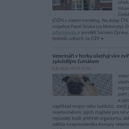
úřadu
mluvč
České
(ČIŽP) z vlastní iniciativy. Na dotaz ČT
inspekce Pavel Straka (za Motoristy).
informovaly
v pondělí Seznam Zprávy. 
ředitelů odborů na ČIŽP.
Veterináři v horku ošetřují více zví
zploštělým čumákem
6.8.2026 15:15 (
ČTK
)
Veter
ošetř
nejri
patří
a zpl
například mopsi nebo buldočci, starší j
onemocněním. Jejich majitelé pro ně vy
nejčastěji kvůli přehřátí organismu, d
sdělila viceprezidentka Komory veterin