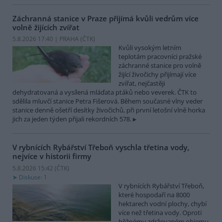
Záchranná stanice v Praze přijímá kvůli vedrům více
volně žijících zvířat
5.8.2026 17:40 | PRAHA (
ČTK
)
Kvůli vysokým letním
teplotám pracovníci pražské
záchranné stanice pro volně
žijící živočichy přijímají více
zvířat, nejčastěji
dehydratovaná a vysílená mláďata ptáků nebo veverek. ČTK to
sdělila mluvčí stanice Petra Fišerová. Během současné vlny veder
stanice denně ošetří desítky živočichů, při první letošní vlně horka
jich za jeden týden přijali rekordních 578.
V rybnících Rybářství Třeboň vyschla třetina vody,
nejvíce v historii firmy
5.8.2026 15:42 (
ČTK
)
Diskuse: 1
V rybnících Rybářství Třeboň,
které hospodaří na 8000
hektarech vodní plochy, chybí
více než třetina vody. Oproti
běžnému zdržovaném objemu