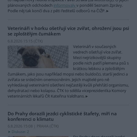
plánovaných odchodech
informovaly
v pondělí Seznam Zprávy.
Podle něj tak končí dva z pěti ředitelů odborů na ČIŽP.
Veterináři v horku ošetřují více zvířat, ohrožení jsou psi
se zploštělým čumákem
6.8.2026 15:15 (
ČTK
)
Veterináři v současných
vedrech ošetřují více zvířat.
Mezi nejrizikovější skupiny
podle nich patří plemena psů s
krátkou lebkou a zploštělým
čumákem, jako jsou například mopsi nebo buldočci, starší jedinci a
zvířata se srdečním onemocněním. Jejich majitelé pro ně
vyhledávají veterinární ošetření nejčastěji kvůli přehřátí organismu,
dehydrataci nebo kolapsu. ČTK to sdělila viceprezidentka Komory
veterinárních lékařů ČR Kateřina Valdhans.
Do Prahy dorazili jezdci cyklistické štafety, míří na
konferenci o klimatu
6.8.2026 15:08 | PRAHA (
ČTK
)
Diskuse: 2