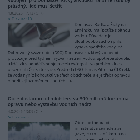
Vodojem pro Domašov, Říčky a Rudku na Brněnsku byl
prázdný, lidé musí šetřit
4.8.2026 17:12 (
ČTK
)
Diskuse: 10
Domašov, Rudka a Říčky na
Brněnsku mají potíže s pitnou
vodou. Důvodem je
dlouhodobé sucho i příliš
vysoká spotřeba vody. Ač
Dobrovolný svazek obcí (DSO) Domašovsko, který vodovod
provozuje, před týdnem vyzval k šetření vodou, spotřeba stoupla,
a lidé tak v pondělí vodojem zcela vyčerpali. Na problém dnes
upozornila Česká televize. Předseda DSO Tomáš Pitrocha ČTK řekl,
že voda nyní z kohoutků ve třech obcích teče, ale je třeba opravdu
omezit její nadměrnou spotřebu.
Obce dostanou od ministerstva 300 milionů korun na
opravu nebo výstavbu vodních nádrží
4.8.2026 13:09 (
ČTK
)
Diskuse: 3
Obce dostanou od
ministerstva zemědělství
(MZe) 300 milionů korun na
opravu, výstavbu nebo