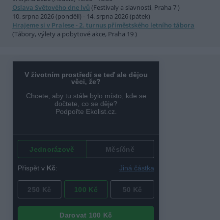
Oslava Světového dne lvů
(Festivaly a slavnosti, Praha 7 )
10. srpna 2026 (pondělí) - 14. srpna 2026 (pátek)
Hrajeme si v Pralese - 2. turnus příměstského letního tábora
(Tábory, výlety a pobytové akce, Praha 19 )