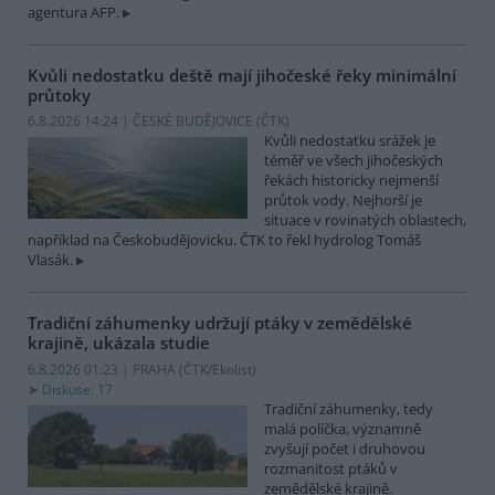
agentura AFP.
Kvůli nedostatku deště mají jihočeské řeky minimální
průtoky
6.8.2026 14:24 | ČESKÉ BUDĚJOVICE (
ČTK
)
Kvůli nedostatku srážek je
téměř ve všech jihočeských
řekách historicky nejmenší
průtok vody. Nejhorší je
situace v rovinatých oblastech,
například na Českobudějovicku. ČTK to řekl hydrolog Tomáš
Vlasák.
Tradiční záhumenky udržují ptáky v zemědělské
krajině, ukázala studie
6.8.2026 01:23 | PRAHA (
ČTK/Ekolist
)
Diskuse: 17
Tradiční záhumenky, tedy
malá políčka, významně
zvyšují počet i druhovou
rozmanitost ptáků v
zemědělské krajině.