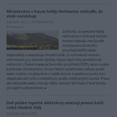
Ministerstvo v kauze haldy Heřmanice rozhodlo, že
viník neexistuje
4.8.2026 19:12 | OSTRAVA (
ČTK
)
Diskuse: 2
Za škodu za zavezení haldy
Heřmanice v Ostravě statisíci
tunami odpadu není podle
ministerstva životního
prostředí (MŽP) nikdo
odpovědný a neexistuje oficiální viník. O rozhodnutí resortu
informoval
web
Seznam Zprávy. Kauzu čtyři roky prošetřovali
odborníci z České inspekce životního prostředí (ČIŽP), letos na jaře
ji převzalo ministerstvo. Ani po letech vyšetřování nebylo podle
webu známo, co přesně se v haldě skrývá, inspekce si proto loni
objednala sérii vrtů a následných analýz odebraných vzorků. Práce
ale měl podle webu minulý měsíc zastavit šéf úřadu Pavel Straka
pro jejich nadbytečnost.
Dvě polské tepelné elektrárny omezují provoz kvůli
nízké hladině Visly
4.8.2026 18:35 (
ČTK
)