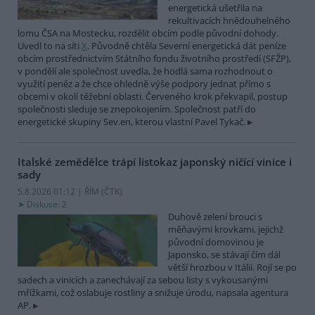
energetická ušetřila na
rekultivacích hnědouhelného
lomu ČSA na Mostecku, rozdělit obcím podle původní dohody.
Uvedl to na síti
X
. Původně chtěla Severní energetická dát peníze
obcím prostřednictvím Státního fondu životního prostředí (SFŽP),
v pondělí ale společnost uvedla, že hodlá sama rozhodnout o
využití peněz a že chce ohledně výše podpory jednat přímo s
obcemi v okolí těžební oblasti. Červeného krok překvapil, postup
společnosti sleduje se znepokojením. Společnost patří do
energetické skupiny Sev.en, kterou vlastní Pavel Tykač.
Italské zemědělce trápí listokaz japonský ničící vinice i
sady
5.8.2026 01:12 | ŘÍM (
ČTK
)
Diskuse: 2
Duhově zelení brouci s
měňavými krovkami, jejichž
původní domovinou je
Japonsko, se stávají čím dál
větší hrozbou v Itálii. Rojí se po
sadech a vinicích a zanechávají za sebou listy s vykousanými
mřížkami, což oslabuje rostliny a snižuje úrodu, napsala agentura
AP.