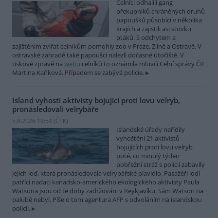
Celníci odhalili gang
překupníků chráněných druhů
papoušků působící v několika
krajích a zajistili asi stovku
ptáků. S odchytem a
zajištěním zvířat celníkům pomohly zoo v Praze, Zlíně a Ostravě. V
ostravské zahradě také papoušci nalezli dočasné útočiště. V
tiskové zprávě na
webu
celníků to oznámila mluvčí Celní správy ČR
Martina Kaňková. Případem se zabývá policie.
Island vyhostí aktivisty bojující proti lovu velryb,
pronásledovali velrybáře
5.8.2026 19:54 (
ČTK
)
Islandské úřady nařídily
vyhoštění 21 aktivistů
bojujících proti lovu velryb
poté, co minulý týden
pobřežní stráž s policií zabavily
jejich loď, která pronásledovala velrybářské plavidlo. Pasažéři lodi
patřící nadaci kanadsko-amerického ekologického aktivisty Paula
Watsona jsou od té doby zadržováni v Reykjavíku. Sám Watson na
palubě nebyl. Píše o tom agentura AFP s odvoláním na islandskou
policii.