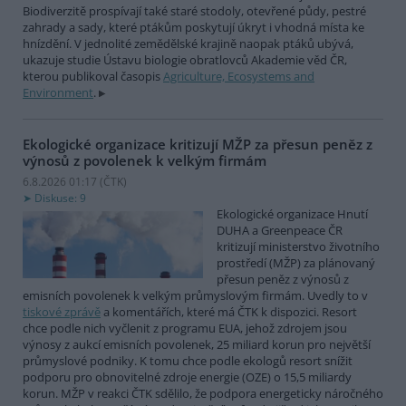
Biodiverzitě prospívají také staré stodoly, otevřené půdy, pestré
zahrady a sady, které ptákům poskytují úkryt i vhodná místa ke
hnízdění. V jednolité zemědělské krajině naopak ptáků ubývá,
ukazuje studie Ústavu biologie obratlovců Akademie věd ČR,
kterou publikoval časopis
Agriculture, Ecosystems and
Environment
.
Ekologické organizace kritizují MŽP za přesun peněz z
výnosů z povolenek k velkým firmám
6.8.2026 01:17 (
ČTK
)
Diskuse: 9
Ekologické organizace Hnutí
DUHA a Greenpeace ČR
kritizují ministerstvo životního
prostředí (MŽP) za plánovaný
přesun peněz z výnosů z
emisních povolenek k velkým průmyslovým firmám. Uvedly to v
tiskové zprávě
a komentářích, které má ČTK k dispozici. Resort
chce podle nich vyčlenit z programu EUA, jehož zdrojem jsou
výnosy z aukcí emisních povolenek, 25 miliard korun pro největší
průmyslové podniky. K tomu chce podle ekologů resort snížit
podporu pro obnovitelné zdroje energie (OZE) o 15,5 miliardy
korun. MŽP v reakci ČTK sdělilo, že podpora energeticky náročného