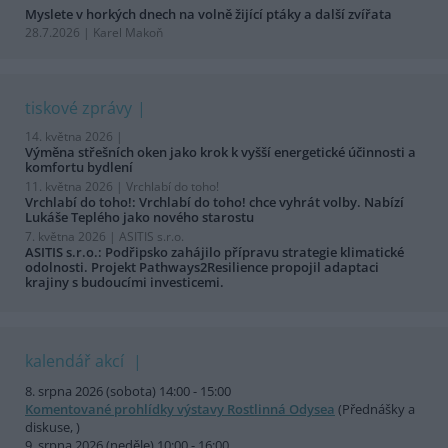
Myslete v horkých dnech na volně žijící ptáky a další zvířata
28.7.2026 | Karel Makoň
tiskové zprávy
14. května 2026 |
Výměna střešních oken jako krok k vyšší energetické účinnosti a
komfortu bydlení
11. května 2026 |
Vrchlabí do toho!
Vrchlabí do toho!: Vrchlabí do toho! chce vyhrát volby. Nabízí
Lukáše Teplého jako nového starostu
7. května 2026 |
ASITIS s.r.o.
ASITIS s.r.o.: Podřipsko zahájilo přípravu strategie klimatické
odolnosti. Projekt Pathways2Resilience propojil adaptaci
krajiny s budoucími investicemi.
kalendář akcí
8. srpna 2026 (sobota) 14:00 - 15:00
Komentované prohlídky výstavy Rostlinná Odysea
(Přednášky a
diskuse, )
9. srpna 2026 (neděle) 10:00 - 16:00