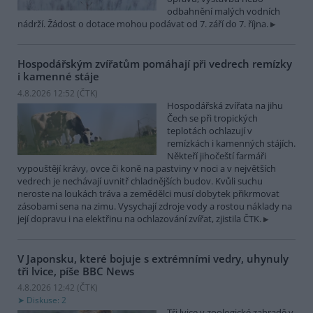
odbahnění malých vodních
nádrží. Žádost o dotace mohou podávat od 7. září do 7. října.
Hospodářským zvířatům pomáhají při vedrech remízky
i kamenné stáje
4.8.2026 12:52 (
ČTK
)
Hospodářská zvířata na jihu
Čech se při tropických
teplotách ochlazují v
remízkách i kamenných stájích.
Někteří jihočeští farmáři
vypouštějí krávy, ovce či koně na pastviny v noci a v největších
vedrech je nechávají uvnitř chladnějších budov. Kvůli suchu
neroste na loukách tráva a zemědělci musí dobytek přikrmovat
zásobami sena na zimu. Vysychají zdroje vody a rostou náklady na
její dopravu i na elektřinu na ochlazování zvířat, zjistila ČTK.
V Japonsku, které bojuje s extrémními vedry, uhynuly
tři lvice, píše BBC News
4.8.2026 12:42 (
ČTK
)
Diskuse: 2
Tři lvice v zoologické zahradě v