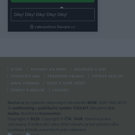
O NÁS
NOVINKY NA WEBU
INZERUJTE U NÁS
PODPOŘTE NÁS
PŘEBÍRÁNÍ OBSAHU
TIŠTĚNÝ EKOLIST
MAPA STRÁNEK
DEJTE O SOBĚ VĚDĚT
ZPRÁVY E-MAILEM
COOKIES
Ekolist.cz
je vydáván občanským sdružením
BEZK
. ISSN 1802-9019.
Za
webhosting
a
publikační systém TOOLKIT
děkujeme
Ecn
studiu
. Navštivte
Ecomonitor
.
Copyright ©
BEZK
. Copyright ©
ČTK
,
TASR
. Všechna práva
vyhrazena. Publikování nebo šíření obsahu je bez předchozího
souhlasu držitele autorských práv zakázáno.