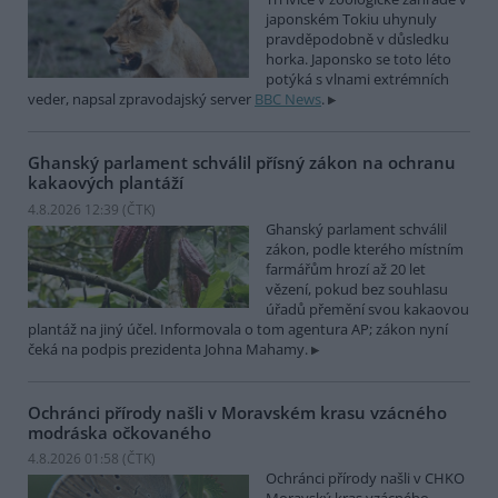
japonském Tokiu uhynuly
pravděpodobně v důsledku
horka. Japonsko se toto léto
potýká s vlnami extrémních
veder, napsal zpravodajský server
BBC News
.
Ghanský parlament schválil přísný zákon na ochranu
kakaových plantáží
4.8.2026 12:39 (
ČTK
)
Ghanský parlament schválil
zákon, podle kterého místním
farmářům hrozí až 20 let
vězení, pokud bez souhlasu
úřadů přemění svou kakaovou
plantáž na jiný účel. Informovala o tom agentura AP; zákon nyní
čeká na podpis prezidenta Johna Mahamy.
Ochránci přírody našli v Moravském krasu vzácného
modráska očkovaného
4.8.2026 01:58 (
ČTK
)
Ochránci přírody našli v CHKO