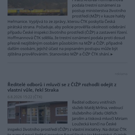
podala trestní oznámení za
postup ministerstva životního
prostředí (MŽP) v kauze haldy
Heřmanice. Vyplývá to ze zprávy, kterou ČTK poskytla Česká
pirátská strana. Požaduje, aby policie prověřila okolnosti odebrání
případu České inspekci životního prostředí (ČIŽP) a zastavení řízení.
Hoffmannová ČTK sdělila, že trestní oznámení podala proti dosud
přesně nezjištěným osobám působícím na MŽP a ČIŽP, případně
dalším osobám, jejichž účast na popsaném postupu může být
zjištěna prověřováním. Stanovisko MŽP a ČIŽP ČTK shání.
reklama
Ředitelé odborů i mluvčí se z ČIŽP rozhodli odejít z
vlastní vůle, řekl Straka
6.8.2026 15:22 (
ČTK
)
Ředitel odboru vnitřních
služeb Matěj Mrlina, vedoucí
služebního úřadu Oldřich
Jarolím a tisková mluvčí Miriam
Loužecká končí na České
inspekci životního prostředí (ČIŽP) z vlastní iniciativy. Na dotaz ČTK
to napsal nový ředitel inspekce Pavel Straka (za Motoristy). O jejich