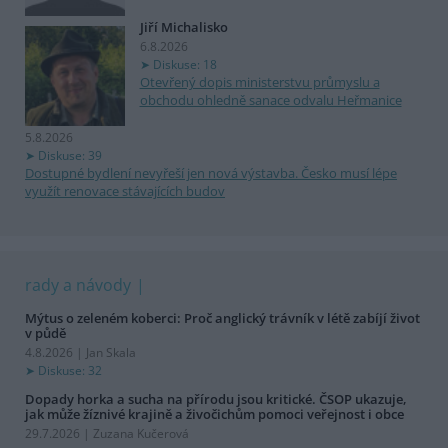
Jiří Michalisko
6.8.2026
Diskuse: 18
Otevřený dopis ministerstvu průmyslu a
obchodu ohledně sanace odvalu Heřmanice
5.8.2026
Diskuse: 39
Dostupné bydlení nevyřeší jen nová výstavba. Česko musí lépe
využít renovace stávajících budov
rady a návody
Mýtus o zeleném koberci: Proč anglický trávník v létě zabíjí život
v půdě
4.8.2026 | Jan Skala
Diskuse: 32
Dopady horka a sucha na přírodu jsou kritické. ČSOP ukazuje,
jak může žíznivé krajině a živočichům pomoci veřejnost i obce
29.7.2026 | Zuzana Kučerová