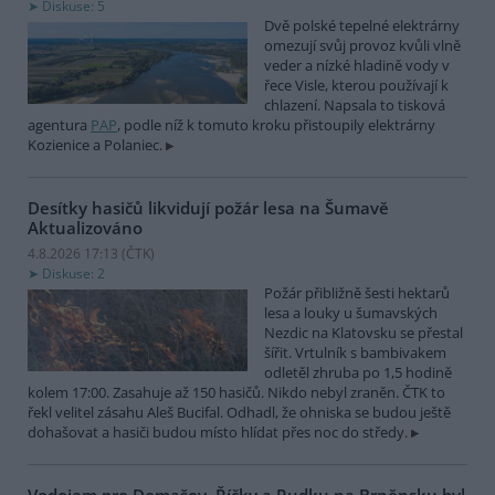
Diskuse: 5
Dvě polské tepelné elektrárny
omezují svůj provoz kvůli vlně
veder a nízké hladině vody v
řece Visle, kterou používají k
chlazení. Napsala to tisková
agentura
PAP
, podle níž k tomuto kroku přistoupily elektrárny
Kozienice a Polaniec.
Desítky hasičů likvidují požár lesa na Šumavě
Aktualizováno
4.8.2026 17:13 (
ČTK
)
Diskuse: 2
Požár přibližně šesti hektarů
lesa a louky u šumavských
Nezdic na Klatovsku se přestal
šířit. Vrtulník s bambivakem
odletěl zhruba po 1,5 hodině
kolem 17:00. Zasahuje až 150 hasičů. Nikdo nebyl zraněn. ČTK to
řekl velitel zásahu Aleš Bucifal. Odhadl, že ohniska se budou ještě
dohašovat a hasiči budou místo hlídat přes noc do středy.