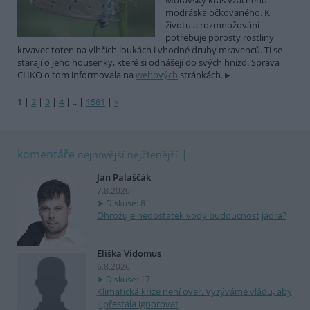
Moravský kras vzácného
modráska očkovaného. K
životu a rozmnožování
potřebuje porosty rostliny
krvavec toten na vlhčích loukách i vhodné druhy mravenců. Ti se
starají o jeho housenky, které si odnášejí do svých hnízd. Správa
CHKO o tom informovala na
webových
stránkách.
1
|
2
|
3
|
4
|
..
|
1581
|
»
komentáře
nejnovější
nejčtenější
Jan Palaščák
7.8.2026
Diskuse: 8
Ohrožuje nedostatek vody budoucnost jádra?
Eliška Vidomus
6.8.2026
Diskuse: 17
Klimatická krize není over. Vyzýváme vládu, aby
ji přestala ignorovat