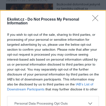
5.8.2026 11:20 | BOZKOV (
ČTK
)
Bozkovské dolomitové jeskyně
na Semilsku zažívají za
současných tropických teplot
nečekaný nápor. Jde sice o
Ekolist.cz -
Do Not Process My Personal
jedno z nejchladnějších míst v
Information
Libereckém kraji, které má stálou teplotu mezi 7,5 až devíti stupni
Celsia, přesto v minulosti podle vedoucího Bozkovských jeskyní
Dušana Milky k nim lidé přicházeli spíše v době, když bylo nevlídno.
If you wish to opt-out of the sale, sharing to third parties, or
processing of your personal or sensitive information for
targeted advertising by us, please use the below opt-out
section to confirm your selection. Please note that after your
V pěti zemích Amazonie zatkli stovky lidí kvůli
opt-out request is processed you may continue seeing
environmentální kriminalitě
interest-based ads based on personal information utilized by
5.8.2026 10:34 | BOGOTÁ (
ČTK
)
us or personal information disclosed to third parties prior to
Policisté v pěti zemích ležících
your opt-out. You may separately opt-out of the further
v Amazonii pozatýkali stovky
lidí a zabavili dřevo, minerály i
disclosure of your personal information by third parties on the
zvířata v hodnotě přes 280
IAB’s list of downstream participants. This information may
milionů dolarů (kolem 5,9
also be disclosed by us to third parties on the
IAB’s List of
miliard korun) při jednom z největších koordinovaných zásahů
Downstream Participants
that may further disclose it to other
proti environmentální kriminalitě v největším deštném pralese
third parties.
světa. Napsala to agentura AP, podle níž se do operace nazvané
Zelený štít 2026 zapojily Bolívie, Brazílie, Kolumbie, Ekvádor a Peru.
Personal Data Processing Opt Outs