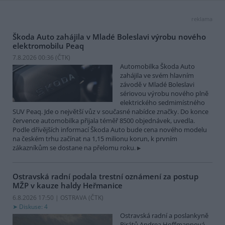
reklama
Škoda Auto zahájila v Mladé Boleslavi výrobu nového
elektromobilu Peaq
7.8.2026 00:36 (
ČTK
)
Automobilka Škoda Auto
zahájila ve svém hlavním
závodě v Mladé Boleslavi
sériovou výrobu nového plně
elektrického sedmimístného
SUV Peaq. Jde o největší vůz v současné nabídce značky. Do konce
července automobilka přijala téměř 8500 objednávek, uvedla.
Podle dřívějších informací Škoda Auto bude cena nového modelu
na českém trhu začínat na 1,15 milionu korun, k prvním
zákazníkům se dostane na přelomu roku.
Ostravská radní podala trestní oznámení za postup
MŽP v kauze haldy Heřmanice
6.8.2026 17:50 | OSTRAVA (
ČTK
)
Diskuse: 4
Ostravská radní a poslankyně
Pirátů Andrea Hoffmannová