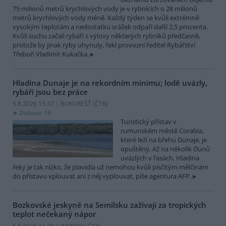
75 milionů metrů krychlových vody je v rybnících o 28 milionů
metrů krychlových vody méně. Každý týden se kvůli extrémně
vysokým teplotám a nedostatku srážek odpaří další 2,5 procenta.
Kvůli suchu začali rybáři s výlovy některých rybníků předčasně,
protože by jinak ryby uhynuly, řekl provozní ředitel Rybářství
Třeboň Vladimír Kukačka.
Hladina Dunaje je na rekordním minimu; lodě uvázly,
rybáři jsou bez práce
5.8.2026 15:37 | BUKUREŠŤ (
ČTK
)
Diskuse: 16
Turistický přístav v
rumunském městě Corabia,
které leží na břehu Dunaje, je
opuštěný. Až na několik člunů
uvázlých v řasách. Hladina
řeky je tak nízko, že plavidla už nemohou kvůli písčitým mělčinám
do přístavu vplouvat ani z něj vyplouvat, píše agentura AFP.
Bozkovské jeskyně na Semilsku zažívají za tropických
teplot nečekaný nápor