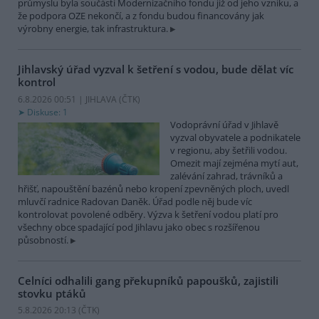
průmyslu byla součástí Modernizačního fondu již od jeho vzniku, a
že podpora OZE nekončí, a z fondu budou financovány jak
výrobny energie, tak infrastruktura.
Jihlavský úřad vyzval k šetření s vodou, bude dělat víc
kontrol
6.8.2026 00:51 | JIHLAVA (
ČTK
)
Diskuse: 1
Vodoprávní úřad v Jihlavě
vyzval obyvatele a podnikatele
v regionu, aby šetřili vodou.
Omezit mají zejména mytí aut,
zalévání zahrad, trávníků a
hřišť, napouštění bazénů nebo kropení zpevněných ploch, uvedl
mluvčí radnice Radovan Daněk. Úřad podle něj bude víc
kontrolovat povolené odběry. Výzva k šetření vodou platí pro
všechny obce spadající pod Jihlavu jako obec s rozšířenou
působností.
Celníci odhalili gang překupníků papoušků, zajistili
stovku ptáků
5.8.2026 20:13 (
ČTK
)