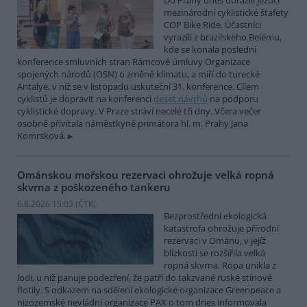
Do Prahy dnes dorazili jezdci
mezinárodní cyklistické štafety
COP Bike Ride. Účastníci
vyrazili z brazilského Belému,
kde se konala poslední
konference smluvních stran Rámcové úmluvy Organizace
spojených národů (OSN) o změně klimatu, a míří do turecké
Antalye, v níž se v listopadu uskuteční 31. konference. Cílem
cyklistů je dopravit na konferenci
deset návrhů
na podporu
cyklistické dopravy. V Praze stráví necelé tři dny. Včera večer
osobně přivítala náměstkyně primátora hl. m. Prahy Jana
Komrsková.
Ománskou mořskou rezervaci ohrožuje velká ropná
skvrna z poškozeného tankeru
6.8.2026 15:03 (
ČTK
)
Bezprostřední ekologická
katastrofa ohrožuje přírodní
rezervaci v Ománu, v jejíž
blízkosti se rozšířila velká
ropná skvrna. Ropa unikla z
lodi, u níž panuje podezření, že patří do takzvané ruské stínové
flotily. S odkazem na sdělení ekologické organizace Greenpeace a
nizozemské nevládní organizace PAX o tom dnes informovala