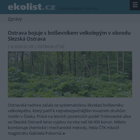
☰
/
zpravodajství
/
zprávy
Zprávy
Ostrava bojuje s bolševníkem velkolepým v obvodu
Slezská Ostrava
7.8.2026 01:09 | OSTRAVA (
ČTK
)
Ostravská radnice začala se systematickou likvidací bolševníku
velkolepého, který patří k nejnebezpečnějším invazním druhům
rostlin v Česku. Práce na lesních pozemcích podél Trnkovecké ulice
ve Slezské Ostravě letos vyjdou na více než 66 000 korun. Město
kombinuje chemické i mechanické metody, řekla ČTK mluvčí
magistrátu Gabriela Pokorná.