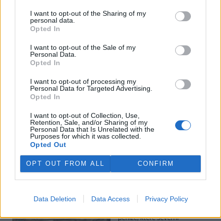
I want to opt-out of the Sharing of my
personal data.
Potok Bylanka v Pardubicích vyschl. Městský obvod
Opted In
chce, aby Povodí Labe vyčistilo koryto
5.8.2026 10:26 | PARDUBICE (
ČTK
)
I want to opt-out of the Sale of my
Diskuse: 1
Personal Data.
Potok Bylanka v Pardubicích v
Opted In
důsledku dlouhodobě nízkých
průtoků a suchého počasí
I want to opt-out of processing my
Personal Data for Targeted Advertising.
vyschl. Městský obvod VI chce
Opted In
využít období bez vody k
vyčištění koryta, a obrátil se proto se žádostí na správce toku,
I want to opt-out of Collection, Use,
Povodí Labe. Organizace ale požadavek odmítla s tím, že údržbu
Retention, Sale, and/or Sharing of my
dělala už v červnu a další zásah v tuto chvíli neplánuje, zjistila ČTK.
Personal Data that Is Unrelated with the
Purposes for which it was collected.
Opted Out
Červený chce peníze ušetřené za rekultivaci rozdělit
OPT OUT FROM ALL
CONFIRM
obcím podle původní dohody
5.8.2026 01:29 (
ČTK
)
Diskuse: 2
Data Deletion
Data Access
Privacy Policy
Ministr životního prostředí
Igor Červený (Motoristé) chce
peníze, které Severní