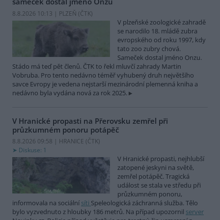
sameček dostal jméno Onzu
8.8.2026 10:13 | PLZEŇ (
ČTK
)
V plzeňské zoologické zahradě
se narodilo 18. mládě zubra
evropského od roku 1997, kdy
tato zoo zubry chová.
Sameček dostal jméno Onzu.
Stádo má teď pět členů. ČTK to řekl mluvčí zahrady Martin
Vobruba. Pro tento nedávno téměř vyhubený druh největšího
savce Evropy je vedena nejstarší mezinárodní plemenná kniha a
nedávno byla vydána nová za rok 2025.
V Hranické propasti na Přerovsku zemřel při
průzkumném ponoru potápěč
8.8.2026 09:58 | HRANICE (
ČTK
)
Diskuse: 1
V Hranické propasti, nejhlubší
zatopené jeskyni na světě,
zemřel potápěč. Tragická
událost se stala ve středu při
průzkumném ponoru,
informovala na sociální
síti
Speleologická záchranná služba. Tělo
bylo vyzvednuto z hloubky 186 metrů. Na případ upozornil
server