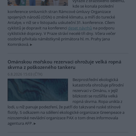
vyrazili z brazilského Belému,
kde se konala poslední
konference smluvních stran Rámcové úmluvy Organizace
spojených národů (OSN) o změně klimatu, a míří do turecké
Antalye, v níž se v listopadu uskuteční 31. konference. Cílem
cyklistů je dopravit na konferenci
deset návrhů
na podporu
cyklistické dopravy. V Praze stráví necelé tři dny. Včera večer
osobně přivítala náměstkyně primátora hl. m. Prahy Jana
Komrsková.
Ománskou mořskou rezervaci ohrožuje velká ropná
skvrna z poškozeného tankeru
6.8.2026 15:03 (
ČTK
)
Bezprostřední ekologická
katastrofa ohrožuje přírodní
rezervaci v Ománu, v jejíž
blízkosti se rozšířila velká
ropná skvrna. Ropa unikla z
lodi, u níž panuje podezření, že patří do takzvané ruské stínové
flotily. S odkazem na sdělení ekologické organizace Greenpeace a
nizozemské nevládní organizace PAX o tom dnes informovala
agentura AFP.