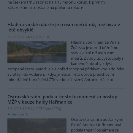
na českém trhu začínat na 1,15 milionu korun, k prvním
zákazníkům se dostane na přelomu roku.
Hladina vírské nádrže je o osm metrů níž, než bývá v
létě obvyklé
6.8.2026 20:48 | VÍR (
ČTK
)
Hladina vodní nádrže Vír na
Žďársku je oproti běžnému
stavu v létě níž asi o osm
metrů. Z vody už vystoupaly i
kamenné obruby kdysi
zatopené cesty. Nádrž je ale pořád schopná přidávat vodu do řeky
Svratky i do vodáren, i když je letošní léto oproti předchozím
mimořádně horké, řekl ČTK vedoucí hrázný Antonín Hájek.
Ostravská radní podala trestní oznámení za postup
MŽP v kauze haldy Heřmanice
6.8.2026 17:50 | OSTRAVA (
ČTK
)
Diskuse: 6
Ostravská radní a poslankyně
Pirátů Andrea Hoffmannová
podala trestní oznámení za