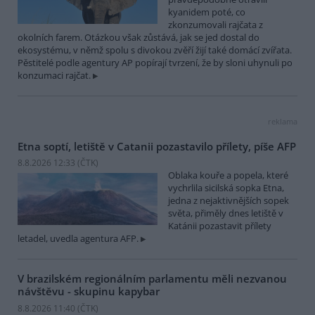
kyanidem poté, co
zkonzumovali rajčata z
okolních farem. Otázkou však zůstává, jak se jed dostal do
ekosystému, v němž spolu s divokou zvěří žijí také domácí zvířata.
Pěstitelé podle agentury AP popírají tvrzení, že by sloni uhynuli po
konzumaci rajčat.
reklama
Etna soptí, letiště v Catanii pozastavilo přílety, píše AFP
8.8.2026 12:33 (
ČTK
)
Oblaka kouře a popela, které
vychrlila sicilská sopka Etna,
jedna z nejaktivnějších sopek
světa, přiměly dnes letiště v
Katánii pozastavit přílety
letadel, uvedla agentura AFP.
V brazilském regionálním parlamentu měli nezvanou
návštěvu - skupinu kapybar
8.8.2026 11:40 (
ČTK
)