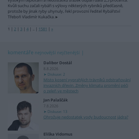
vysokým teplotám a nedostatku srážek odpaří další 2,5 procenta.
Kvůli suchu začali rybáři s výlovy některých rybníků předčasně,
protože by jinak ryby uhynuly, řekl provozní ředitel Rybářství
Třeboň Vladimír Kukačka.
1
|
2
|
3
|
4
|
..
|
1581
|
»
komentáře
nejnovější
nejčtenější
Dalibor Dostál
8.8.2026
Diskuse: 2
Místo kosení vyprahlých trávníků odstraňování
invazních dřevin. Změny klimatu promění péči
o zeleň ve městech
Jan Palaščák
7.8.2026
Diskuse: 13
Ohrožuje nedostatek vody budoucnost jádra?
Eliška Vidomus