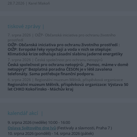
28.7.2026 | Karel Makoň
tiskové zprávy
7. srpna 2026 |
OIŽP- Občanská iniciativa pro ochranu životního
prostředí
OIŽP- Občanská iniciativa pro ochranu životního prostředí :
OIŽP: Evropské řeky vysychají a voda v nich se otepluje:
Klimatická krize odhaluje zásadní slabinu jaderné energetiky
7. srpna 2026 |
Česká společnost pro ochranu netopýrů
Česká společnost pro ochranu netopýrů: „Pomoc, máme v domě
netopýry!“ Bezplatná poradna ČESON je v létě zavalena
telefonáty. Sama potřebuje finanční podporu.
6. srpna 2026 |
Regionální muzeum Mělník, příspěvková organizace
Regionální muzeum Mělník, příspěvková organizace: Výstava 50
let CHKO Kokořínsko - Máchův kraj
kalendář akcí
9. srpna 2026 (neděle) 10:00 - 16:00
Oslava Světového dne lvů
(Festivaly a slavnosti, Praha 7 )
10. srpna 2026 (pondělí) - 14. srpna 2026 (pátek)