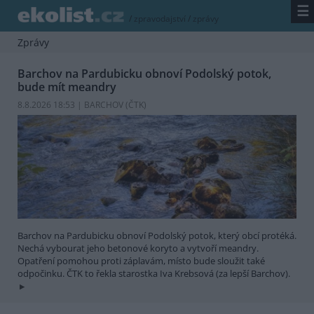
☰
/
zpravodajství
/
zprávy
Zprávy
Barchov na Pardubicku obnoví Podolský potok,
bude mít meandry
8.8.2026 18:53 | BARCHOV (
ČTK
)
Barchov na Pardubicku obnoví Podolský potok, který obcí protéká.
Nechá vybourat jeho betonové koryto a vytvoří meandry.
Opatření pomohou proti záplavám, místo bude sloužit také
odpočinku. ČTK to řekla starostka Iva Krebsová (za lepší Barchov).