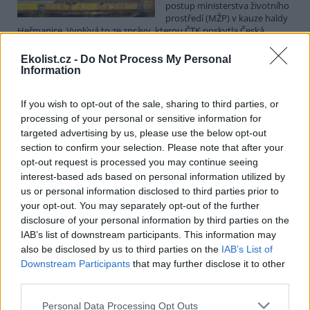
postup ministerstva životního
prostředí (MŽP) v kauze haldy
Heřmanice. Vyplývá to ze zprávy, kterou ČTK poskytla Česká
pirátská strana. Požaduje, aby policie prověřila okolnosti odebrání
případu České inspekci životního prostředí (ČIŽP) a zastavení řízení.
Ekolist.cz -
Do Not Process My Personal
Hoffmannová ČTK sdělila, že trestní oznámení podala proti dosud
Information
přesně nezjištěným osobám působícím na MŽP a ČIŽP, případně
dalším osobám, jejichž účast na popsaném postupu může být
If you wish to opt-out of the sale, sharing to third parties, or
zjištěna prověřováním. Stanovisko MŽP a ČIŽP ČTK shání.
processing of your personal or sensitive information for
targeted advertising by us, please use the below opt-out
Ředitelé odborů i mluvčí se z ČIŽP rozhodli odejít z
section to confirm your selection. Please note that after your
vlastní vůle, řekl Straka
opt-out request is processed you may continue seeing
6.8.2026 15:22 (
ČTK
)
interest-based ads based on personal information utilized by
Diskuse: 1
us or personal information disclosed to third parties prior to
Ředitel odboru vnitřních
your opt-out. You may separately opt-out of the further
služeb Matěj Mrlina, vedoucí
disclosure of your personal information by third parties on the
služebního úřadu Oldřich
IAB’s list of downstream participants. This information may
Jarolím a tisková mluvčí Miriam
Loužecká končí na České
also be disclosed by us to third parties on the
IAB’s List of
inspekci životního prostředí (ČIŽP) z vlastní iniciativy. Na dotaz ČTK
Downstream Participants
that may further disclose it to other
to napsal nový ředitel inspekce Pavel Straka (za Motoristy). O jejich
third parties.
plánovaných odchodech
informovaly
v pondělí Seznam Zprávy.
Podle něj tak končí dva z pěti ředitelů odborů na ČIŽP.
Personal Data Processing Opt Outs