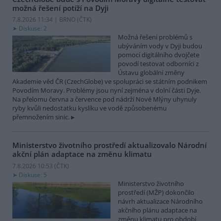
možná řešení potíží na Dyji
7.8.2026 11:34 | BRNO (
ČTK
)
Diskuse: 2
Možná řešení problémů s
ubýváním vody v Dyji budou
pomocí digitálního dvojčete
povodí testovat odborníci z
Ústavu globální změny
Akademie věd ČR (CzechGlobe) ve spolupráci se státním podnikem
Povodím Moravy. Problémy jsou nyní zejména v dolní části Dyje.
Na přelomu června a července pod nádrží Nové Mlýny uhynuly
ryby kvůli nedostatku kyslíku ve vodě způsobenému
přemnožením sinic.
Ministerstvo životního prostředí aktualizovalo Národní
akční plán adaptace na změnu klimatu
7.8.2026 10:53 (
ČTK
)
Diskuse: 5
Ministerstvo životního
prostředí (MŽP) dokončilo
návrh aktualizace Národního
akčního plánu adaptace na
změnu klimatu pro období