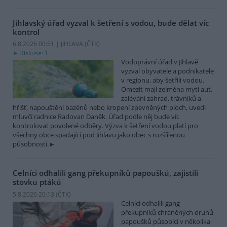
Jihlavský úřad vyzval k šetření s vodou, bude dělat víc
kontrol
6.8.2026 00:51 | JIHLAVA (
ČTK
)
Diskuse: 1
Vodoprávní úřad v Jihlavě
vyzval obyvatele a podnikatele
v regionu, aby šetřili vodou.
Omezit mají zejména mytí aut,
zalévání zahrad, trávníků a
hřišť, napouštění bazénů nebo kropení zpevněných ploch, uvedl
mluvčí radnice Radovan Daněk. Úřad podle něj bude víc
kontrolovat povolené odběry. Výzva k šetření vodou platí pro
všechny obce spadající pod Jihlavu jako obec s rozšířenou
působností.
Celníci odhalili gang překupníků papoušků, zajistili
stovku ptáků
5.8.2026 20:13 (
ČTK
)
Celníci odhalili gang
překupníků chráněných druhů
papoušků působící v několika