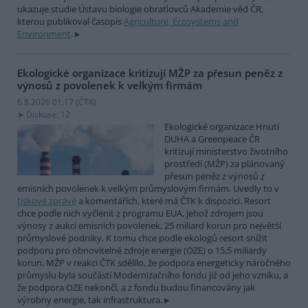
ukazuje studie Ústavu biologie obratlovců Akademie věd ČR,
kterou publikoval časopis
Agriculture, Ecosystems and
Environment
.
Ekologické organizace kritizují MŽP za přesun peněz z
výnosů z povolenek k velkým firmám
6.8.2026 01:17 (
ČTK
)
Diskuse: 12
Ekologické organizace Hnutí
DUHA a Greenpeace ČR
kritizují ministerstvo životního
prostředí (MŽP) za plánovaný
přesun peněz z výnosů z
emisních povolenek k velkým průmyslovým firmám. Uvedly to v
tiskové zprávě
a komentářích, které má ČTK k dispozici. Resort
chce podle nich vyčlenit z programu EUA, jehož zdrojem jsou
výnosy z aukcí emisních povolenek, 25 miliard korun pro největší
průmyslové podniky. K tomu chce podle ekologů resort snížit
podporu pro obnovitelné zdroje energie (OZE) o 15,5 miliardy
korun. MŽP v reakci ČTK sdělilo, že podpora energeticky náročného
průmyslu byla součástí Modernizačního fondu již od jeho vzniku, a
že podpora OZE nekončí, a z fondu budou financovány jak
výrobny energie, tak infrastruktura.