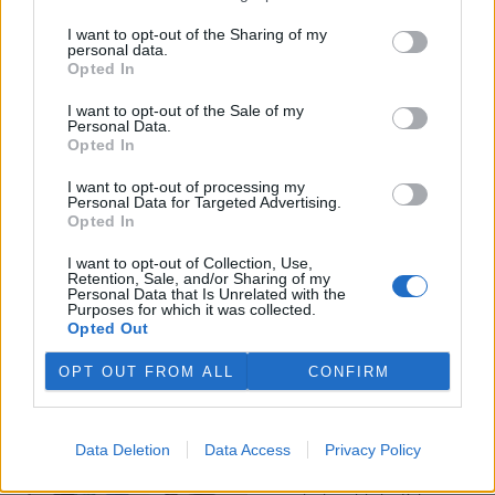
I want to opt-out of the Sharing of my
Veterináři v horku ošetřují více zvířat, ohrožení jsou psi
personal data.
se zploštělým čumákem
Opted In
6.8.2026 15:15 (
ČTK
)
Veterináři v současných
I want to opt-out of the Sale of my
Personal Data.
vedrech ošetřují více zvířat.
Opted In
Mezi nejrizikovější skupiny
podle nich patří plemena psů s
I want to opt-out of processing my
krátkou lebkou a zploštělým
Personal Data for Targeted Advertising.
čumákem, jako jsou například mopsi nebo buldočci, starší jedinci a
Opted In
zvířata se srdečním onemocněním. Jejich majitelé pro ně
vyhledávají veterinární ošetření nejčastěji kvůli přehřátí organismu,
I want to opt-out of Collection, Use,
dehydrataci nebo kolapsu. ČTK to sdělila viceprezidentka Komory
Retention, Sale, and/or Sharing of my
veterinárních lékařů ČR Kateřina Valdhans.
Personal Data that Is Unrelated with the
Purposes for which it was collected.
Opted Out
Do Prahy dorazili jezdci cyklistické štafety, míří na
konferenci o klimatu
OPT OUT FROM ALL
CONFIRM
6.8.2026 15:08 | PRAHA (
ČTK
)
Diskuse: 2
Do Prahy dnes dorazili jezdci
Data Deletion
Data Access
Privacy Policy
mezinárodní cyklistické štafety
COP Bike Ride. Účastníci