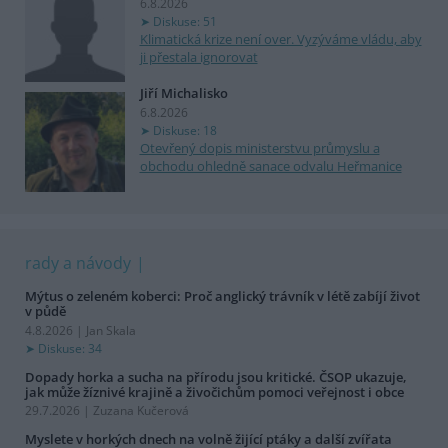
6.8.2026
Diskuse: 51
Klimatická krize není over. Vyzýváme vládu, aby
ji přestala ignorovat
Jiří Michalisko
6.8.2026
Diskuse: 18
Otevřený dopis ministerstvu průmyslu a
obchodu ohledně sanace odvalu Heřmanice
rady a návody
Mýtus o zeleném koberci: Proč anglický trávník v létě zabíjí život
v půdě
4.8.2026 | Jan Skala
Diskuse: 34
Dopady horka a sucha na přírodu jsou kritické. ČSOP ukazuje,
jak může žíznivé krajině a živočichům pomoci veřejnost i obce
29.7.2026 | Zuzana Kučerová
Myslete v horkých dnech na volně žijící ptáky a další zvířata