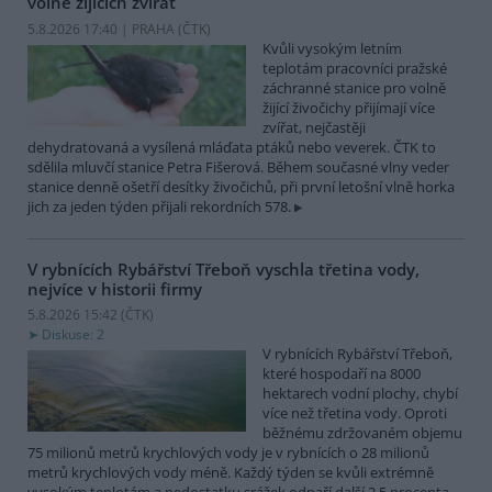
volně žijících zvířat
5.8.2026 17:40 | PRAHA (
ČTK
)
Kvůli vysokým letním
teplotám pracovníci pražské
záchranné stanice pro volně
žijící živočichy přijímají více
zvířat, nejčastěji
dehydratovaná a vysílená mláďata ptáků nebo veverek. ČTK to
sdělila mluvčí stanice Petra Fišerová. Během současné vlny veder
stanice denně ošetří desítky živočichů, při první letošní vlně horka
jich za jeden týden přijali rekordních 578.
V rybnících Rybářství Třeboň vyschla třetina vody,
nejvíce v historii firmy
5.8.2026 15:42 (
ČTK
)
Diskuse: 2
V rybnících Rybářství Třeboň,
které hospodaří na 8000
hektarech vodní plochy, chybí
více než třetina vody. Oproti
běžnému zdržovaném objemu
75 milionů metrů krychlových vody je v rybnících o 28 milionů
metrů krychlových vody méně. Každý týden se kvůli extrémně