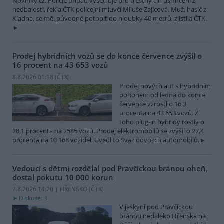
Novinky.cz. Policie případ vyšetřuje pro trestný čin usmrcení z
nedbalosti, řekla ČTK policejní mluvčí Miluše Zajícová. Muž, hasič z
Kladna, se měl původně potopit do hloubky 40 metrů, zjistila ČTK.
Prodej hybridních vozů se do konce července zvýšil o
16 procent na 43 653 vozů
8.8.2026 01:18 (
ČTK
)
Prodej nových aut s hybridním
pohonem od ledna do konce
července vzrostl o 16,3
procenta na 43 653 vozů. Z
toho plug-in hybridy rostly o
28,1 procenta na 7585 vozů. Prodej elektromobilů se zvýšil o 27,4
procenta na 10 168 vozidel. Uvedl to Svaz dovozců automobilů.
Vedoucí s dětmi rozdělal pod Pravčickou bránou oheň,
dostal pokutu 10 000 korun
7.8.2026 14:20 | HŘENSKO (
ČTK
)
Diskuse: 3
V jeskyni pod Pravčickou
bránou nedaleko Hřenska na