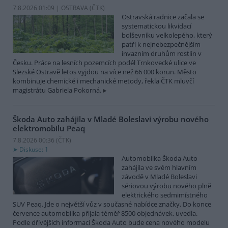
7.8.2026 01:09 | OSTRAVA (
ČTK
)
Ostravská radnice začala se
systematickou likvidací
bolševníku velkolepého, který
patří k nejnebezpečnějším
invazním druhům rostlin v
Česku. Práce na lesních pozemcích podél Trnkovecké ulice ve
Slezské Ostravě letos vyjdou na více než 66 000 korun. Město
kombinuje chemické i mechanické metody, řekla ČTK mluvčí
magistrátu Gabriela Pokorná.
Škoda Auto zahájila v Mladé Boleslavi výrobu nového
elektromobilu Peaq
7.8.2026 00:36 (
ČTK
)
Diskuse: 1
Automobilka Škoda Auto
zahájila ve svém hlavním
závodě v Mladé Boleslavi
sériovou výrobu nového plně
elektrického sedmimístného
SUV Peaq. Jde o největší vůz v současné nabídce značky. Do konce
července automobilka přijala téměř 8500 objednávek, uvedla.
Podle dřívějších informací Škoda Auto bude cena nového modelu