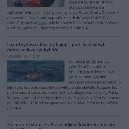
krajích a zajistili asi stovku
ptáků. S odchytem a
zajištěním zvířat celníkům pomohly zoo v Praze, Zlíně a Ostravě. V
ostravské zahradě také papoušci nalezli dočasné útočiště. V
tiskové zprávě na
webu
celníků to oznámila mluvčí Celní správy ČR
Martina Kaňková. Případem se zabývá policie.
Island vyhostí aktivisty bojující proti lovu velryb,
pronásledovali velrybáře
5.8.2026 19:54 (
ČTK
)
Islandské úřady nařídily
vyhoštění 21 aktivistů
bojujících proti lovu velryb
poté, co minulý týden
pobřežní stráž s policií zabavily
jejich loď, která pronásledovala velrybářské plavidlo. Pasažéři lodi
patřící nadaci kanadsko-amerického ekologického aktivisty Paula
Watsona jsou od té doby zadržováni v Reykjavíku. Sám Watson na
palubě nebyl. Píše o tom agentura AFP s odvoláním na islandskou
policii.
Záchranná stanice v Praze přijímá kvůli vedrům více