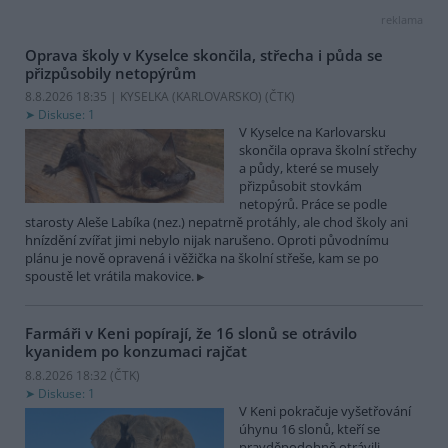
reklama
Oprava školy v Kyselce skončila, střecha i půda se
přizpůsobily netopýrům
8.8.2026 18:35 | KYSELKA (KARLOVARSKO) (
ČTK
)
Diskuse: 1
V Kyselce na Karlovarsku
skončila oprava školní střechy
a půdy, které se musely
přizpůsobit stovkám
netopýrů. Práce se podle
starosty Aleše Labíka (nez.) nepatrně protáhly, ale chod školy ani
hnízdění zvířat jimi nebylo nijak narušeno. Oproti původnímu
plánu je nově opravená i věžička na školní střeše, kam se po
spoustě let vrátila makovice.
Farmáři v Keni popírají, že 16 slonů se otrávilo
kyanidem po konzumaci rajčat
8.8.2026 18:32 (
ČTK
)
Diskuse: 1
V Keni pokračuje vyšetřování
úhynu 16 slonů, kteří se
pravděpodobně otrávili