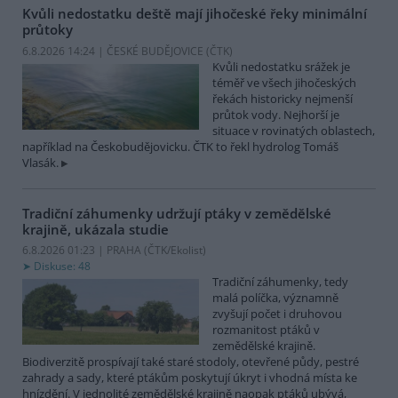
Kvůli nedostatku deště mají jihočeské řeky minimální
průtoky
6.8.2026 14:24 | ČESKÉ BUDĚJOVICE (
ČTK
)
Kvůli nedostatku srážek je
téměř ve všech jihočeských
řekách historicky nejmenší
průtok vody. Nejhorší je
situace v rovinatých oblastech,
například na Českobudějovicku. ČTK to řekl hydrolog Tomáš
Vlasák.
Tradiční záhumenky udržují ptáky v zemědělské
krajině, ukázala studie
6.8.2026 01:23 | PRAHA (
ČTK/Ekolist
)
Diskuse: 48
Tradiční záhumenky, tedy
malá políčka, významně
zvyšují počet i druhovou
rozmanitost ptáků v
zemědělské krajině.
Biodiverzitě prospívají také staré stodoly, otevřené půdy, pestré
zahrady a sady, které ptákům poskytují úkryt i vhodná místa ke
hnízdění. V jednolité zemědělské krajině naopak ptáků ubývá,