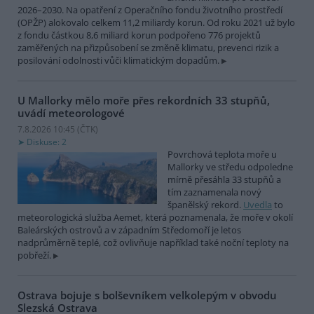
2026–2030. Na opatření z Operačního fondu životního prostředí
(OPŽP) alokovalo celkem 11,2 miliardy korun. Od roku 2021 už bylo
z fondu částkou 8,6 miliard korun podpořeno 776 projektů
zaměřených na přizpůsobení se změně klimatu, prevenci rizik a
posilování odolnosti vůči klimatickým dopadům.
U Mallorky mělo moře přes rekordních 33 stupňů,
uvádí meteorologové
7.8.2026 10:45 (
ČTK
)
Diskuse: 2
Povrchová teplota moře u
Mallorky ve středu odpoledne
mírně přesáhla 33 stupňů a
tím zaznamenala nový
španělský rekord.
Uvedla
to
meteorologická služba Aemet, která poznamenala, že moře v okolí
Baleárských ostrovů a v západním Středomoří je letos
nadprůměrně teplé, což ovlivňuje například také noční teploty na
pobřeží.
Ostrava bojuje s bolševníkem velkolepým v obvodu
Slezská Ostrava