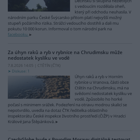
Děčínsku si skupina nezletilých
s vedoucím rozdělala oheň,
který při odchodu neuhasila. V
národním parku České Švýcarsko přitom platí nejvyšší možný
stupeň požárního rizika. Strážci vedoucího dostihli a dali mu
pokutu 10 000 korun. Informoval o tom národní park na
facebooku.
Za úhyn raků a ryb v rybníce na Chrudimsku může
nedostatek kyslíku ve vodě
7.8.2026 14:05 | CTĚTÍN (
ČTK
)
Diskuse: 1
Úhyn raků a ryb v Horním
rybníce u Vranova, části obce
Ctětín na Chrudimsku, má na
svědomí nedostatek kyslíku ve
vodě. Způsobilo ho horké
počasí s minimem srážek. Podezření na otravu modrou skalicí se
nepotvrdilo, uvedla na dotaz ČTK ředitelka oblastního
inspektorátu České inspekce životního prostředí (ČIŽP) v Hradci
Králové Jana Štěpánková.
CzechGlobe bude s Povodím Moravy digitálně testovat