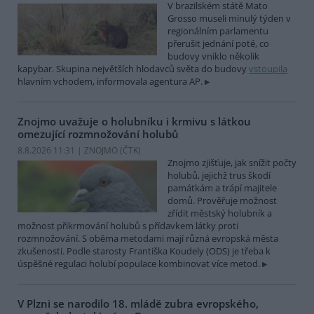
V brazilském státě Mato
Grosso museli minulý týden v
regionálním parlamentu
přerušit jednání poté, co
budovy vniklo několik
kapybar. Skupina největších hlodavců světa do budovy
vstoupila
hlavním vchodem, informovala agentura AP.
Znojmo uvažuje o holubníku i krmivu s látkou
omezující rozmnožování holubů
8.8.2026 11:31 | ZNOJMO (
ČTK
)
Znojmo zjišťuje, jak snížit počty
holubů, jejichž trus škodí
památkám a trápí majitele
domů. Prověřuje možnost
zřídit městský holubník a
možnost přikrmování holubů s přídavkem látky proti
rozmnožování. S oběma metodami mají různá evropská města
zkušenosti. Podle starosty Františka Koudely (ODS) je třeba k
úspěšné regulaci holubí populace kombinovat více metod.
V Plzni se narodilo 18. mládě zubra evropského,