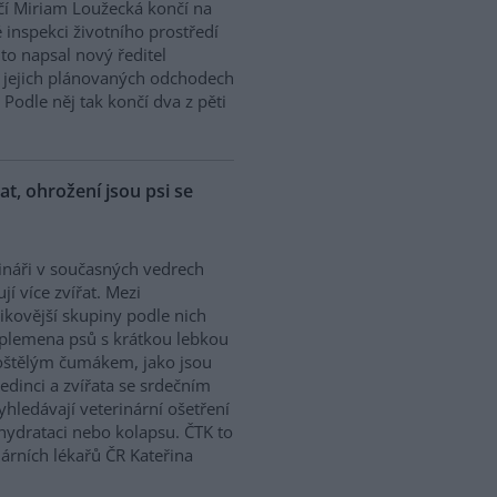
í Miriam Loužecká končí na
 inspekci životního prostředí
K to napsal nový ředitel
 O jejich plánovaných odchodech
Podle něj tak končí dva z pěti
řat, ohrožení jsou psi se
ináři v současných vedrech
ují více zvířat. Mezi
zikovější skupiny podle nich
 plemena psů s krátkou lebkou
oštělým čumákem, jako jsou
edinci a zvířata se srdečním
hledávají veterinární ošetření
ehydrataci nebo kolapsu. ČTK to
árních lékařů ČR Kateřina