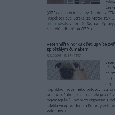
mluvč
České
(ČIŽP) z vlastní iniciativy. Na dotaz ČT
inspekce Pavel Straka (za Motoristy).
informovaly
v pondělí Seznam Zprávy. 
ředitelů odborů na ČIŽP.
Veterináři v horku ošetřují více zví
zploštělým čumákem
6.8.2026 15:15 (
ČTK
)
Veter
ošetř
nejri
patří
a zpl
například mopsi nebo buldočci, starší j
onemocněním. Jejich majitelé pro ně vy
nejčastěji kvůli přehřátí organismu, d
sdělila viceprezidentka Komory veterin
Valdhans.