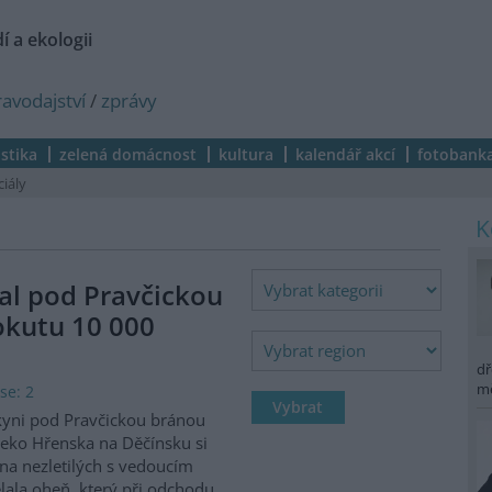
í a ekologii
ravodajství
/
zprávy
istika
zelená domácnost
kultura
kalendář akcí
fotobank
ciály
al pod Pravčickou
okutu 10 000
dř
m
se: 2
kyni pod Pravčickou bránou
eko Hřenska na Děčínsku si
na nezletilých s vedoucím
lala oheň, který při odchodu