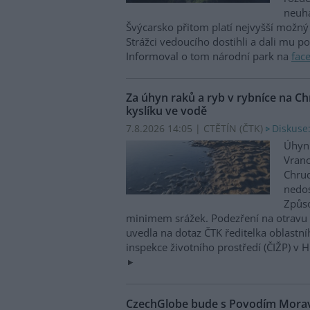
neuha
Švýcarsko přitom platí nejvyšší možný 
Strážci vedoucího dostihli a dali mu p
Informoval o tom národní park na
fac
Za úhyn raků a ryb v rybníce na 
kyslíku ve vodě
7.8.2026 14:05 | CTĚTÍN (
ČTK
)
Diskuse:
Úhyn 
Vrano
Chru
nedos
Způso
minimem srážek. Podezření na otravu 
uvedla na dotaz ČTK ředitelka oblastn
inspekce životního prostředí (ČIŽP) v 
CzechGlobe bude s Povodím Moravy