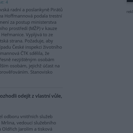
e: 4
vská radní a poslankyně Pirátů
rek
a Hoffmannová podala trestní
ení za postup ministerstva
ního prostředí (MŽP) v kauze
 Heřmanice. Vyplývá to ze
tská strana. Požaduje, aby
řípadu České inspekci životního
ffmannová ČTK sdělila, že
přesně nezjištěným osobám
ším osobám, jejichž účast na
prověřováním. Stanovisko
ozhodli odejít z vlastní vůle,
el odboru vnitřních služeb
 Mrlina, vedoucí služebního
 Oldřich Jarolím a tisková