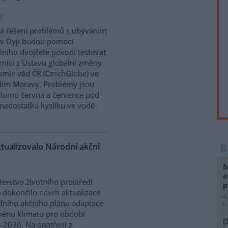
2
á řešení problémů s ubýváním
v Dyji budou pomocí
álního dvojčete povodí testovat
níci z Ústavu globální změny
mie věd ČR (CzechGlobe) ve
dím Moravy. Problémy jsou
řelomu června a července pod
nedostatku kyslíku ve vodě
ktualizovalo Národní akční
M
a
terstvo životního prostředí
p
 dokončilo návrh aktualizace
4
ního akčního plánu adaptace
ěnu klimatu pro období
D
2030. Na opatření z