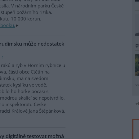
sila. V národním parku České
stupeň požárního rizika.
okutu 10 000 korun.
ebooku.
Chrudimsku může nedostatek
ig
 1
raků a ryb v Horním rybníce u
va, části obce Ctětín na
dimsku, má na svědomí
tatek kyslíku ve vodě.
sa
bilo ho horké počasí s
modrou skalicí se nepotvrdilo,
re
ího inspektorátu České
Hradci Králové Jana Štěpánková.
 digitálně testovat možná