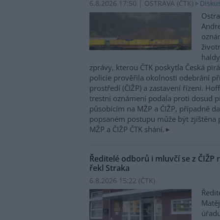
6.8.2026 17:50 | OSTRAVA (
ČTK
)
Diskus
Ostra
Andre
oznám
život
haldy
zprávy, kterou ČTK poskytla Česká pirá
policie prověřila okolnosti odebrání p
prostředí (ČIŽP) a zastavení řízení. Ho
trestní oznámení podala proti dosud 
působícím na MŽP a ČIŽP, případně dal
popsaném postupu může být zjištěna 
MŽP a ČIŽP ČTK shání.
Ředitelé odborů i mluvčí se z ČIŽP r
řekl Straka
6.8.2026 15:22 (
ČTK
)
Ředit
Matěj
úřadu