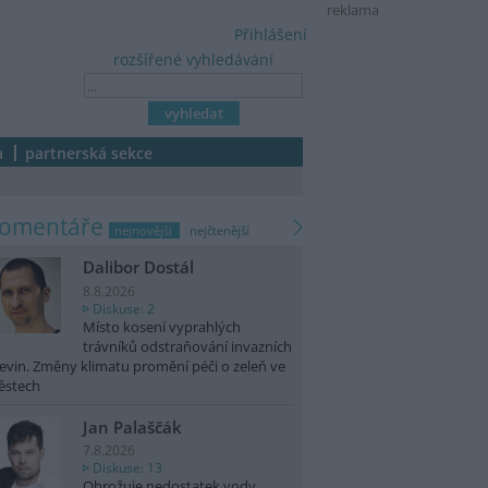
reklama
Přihlášení
rozšířené vyhledávání
a
partnerská sekce
komentáře
nejnovější
nejčtenější
Dalibor Dostál
8.8.2026
Diskuse: 2
Místo kosení vyprahlých
trávníků odstraňování invazních
evin. Změny klimatu promění péči o zeleň ve
ěstech
Jan Palaščák
7.8.2026
Diskuse: 13
Ohrožuje nedostatek vody