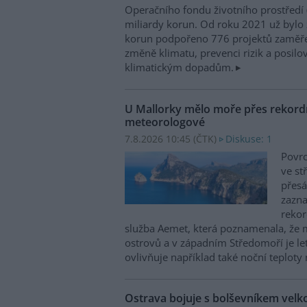
Operačního fondu životního prostředí
miliardy korun. Od roku 2021 už bylo 
korun podpořeno 776 projektů zaměře
změně klimatu, prevenci rizik a posilo
klimatickým dopadům.
U Mallorky mělo moře přes rekordn
meteorologové
7.8.2026 10:45 (
ČTK
)
Diskuse: 1
Povrc
ve st
přesá
zazn
reko
služba Aemet, která poznamenala, že 
ostrovů a v západním Středomoří je le
ovlivňuje například také noční teploty 
Ostrava bojuje s bolševníkem vel