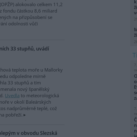
k
 (OPŽP) alokovalo celkem 11,2
ž
z fondu částkou 8,6 miliard
v
ných na přizpůsobení se
2
vání odolnosti vůči
M
ž
2
ích 33 stupňů, uvádí
7
hová teplota moře u Mallorky
o
O
ředu odpoledne mírně
o
hla 33 stupňů a tím
E
amenala nový španělský
s
rd.
Uvedla
to meteorologická
z
moře v okolí Baleárských
tos nadprůměrně teplé, což
7
n
na pobřeží.
Č
n
n
kolepým v obvodu Slezská
j