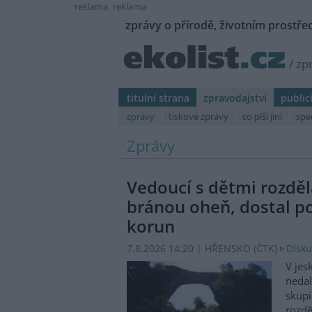
reklama
reklama
zprávy o přírodě, životním prostřed
/
zp
titulní strana
zpravodajství
public
zprávy
tiskové zprávy
co píší jiní
spe
Zprávy
Vedoucí s dětmi rozděl
bránou oheň, dostal p
korun
7.8.2026 14:20 | HŘENSKO (
ČTK
)
Disku
V jes
nedal
skupi
rozdě