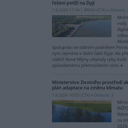
řešení potíží na Dyji
7.8.2026 11:34 | BRNO (
ČTK
)
Diskuse: 
Možn
vody 
digit
odbor
Akade
spolupráci se státním podnikem Povo
nyní zejména v dolní části Dyje. Na p
nádrží Nové Mlýny uhynuly ryby kvůli 
způsobenému přemnožením sinic.
Ministerstvo životního prostředí a
plán adaptace na změnu klimatu
7.8.2026 10:53 (
ČTK
)
Diskuse: 3
Minis
(MŽP)
Národ
na zm
2026–