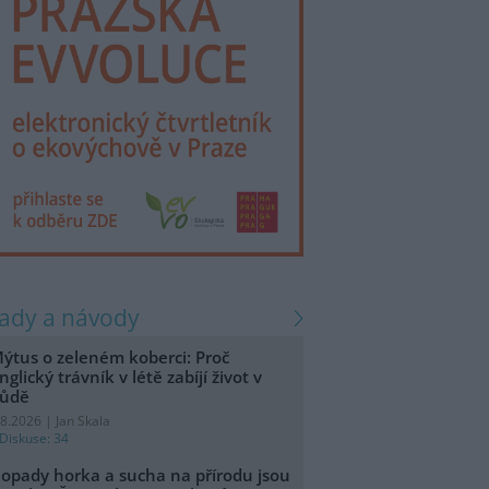
rady a návody
ýtus o zeleném koberci: Proč
nglický trávník v létě zabíjí život v
ůdě
.8.2026 | Jan Skala
Diskuse: 34
opady horka a sucha na přírodu jsou