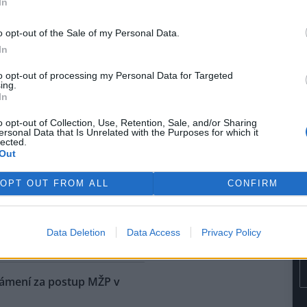
In
rvence automobilka přijala
dřívějších informací Škoda
o opt-out of the Sale of my Personal Data.
kém trhu začínat na 1,15
In
e dostane na přelomu roku.
to opt-out of processing my Personal Data for Targeted
ing.
ů níž, než bývá v létě
In
o opt-out of Collection, Use, Retention, Sale, and/or Sharing
ersonal Data that Is Unrelated with the Purposes for which it
na vodní nádrže Vír na
lected.
ku je oproti běžnému stavu v
Out
níž asi o osm metrů. Z vody už
upaly i kamenné obruby kdysi
OPT OUT FROM ALL
CONFIRM
ené cesty. Nádrž je ale pořád
i do vodáren, i když je letošní
ké, řekl ČTK vedoucí hrázný
Data Deletion
Data Access
Privacy Policy
námení za postup MŽP v