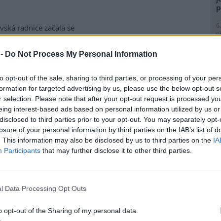
p
6
vská radnice začala se
p
matickou likvidací bolševníku
R
lepého, který patří k
p
 -
Do Not Process My Personal Information
ebezpečnějším invazním
l
m rostlin v Česku. Práce na
to opt-out of the sale, sharing to third parties, or processing of your per
ice ve Slezské Ostravě letos
formation for targeted advertising by us, please use the below opt-out s
to kombinuje chemické i
r selection. Please note that after your opt-out request is processed y
magistrátu Gabriela Pokorná.
eing interest-based ads based on personal information utilized by us or
8
disclosed to third parties prior to your opt-out. You may separately opt-
K
losure of your personal information by third parties on the IAB’s list of
O
lavi výrobu nového
. This information may also be disclosed by us to third parties on the
IA
9
Participants
that may further disclose it to other third parties.
O
s
obilka Škoda Auto zahájila ve
1
 hlavním závodě v Mladé
l Data Processing Opt Outs
(
lavi sériovou výrobu nového
H
elektrického sedmimístného
p
o opt-out of the Sharing of my personal data.
eaq. Jde o největší vůz v
a