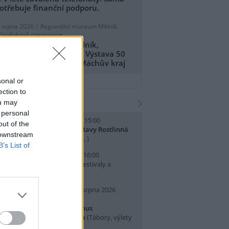
otřebuje finanční podporu.
. srpna 2026 |
Regionální muzeum Mělník,
říspěvková organizace
egionální muzeum Mělník,
říspěvková organizace: Výstava 50
et CHKO Kokořínsko - Máchův kraj
přidat tiskovou zprávu
sonal or
ection to
kalendář akcí
ou may
 personal
. srpna 2026 (sobota) 14:00 - 15:00
out of the
omentované prohlídky výstavy Rostlinná
 downstream
dysea
(Přednášky a diskuse, )
B’s List of
. srpna 2026 (neděle) 10:00 - 16:00
slava Světového dne lvů
(Festivaly a
lavnosti, Praha 7 )
0. srpna 2026 (pondělí) - 14. srpna 2026
pátek)
rajeme si v Pralese - 2. turnus
říměstského letního tábora
(Tábory, výlety
 pobytové akce, Praha 19 )