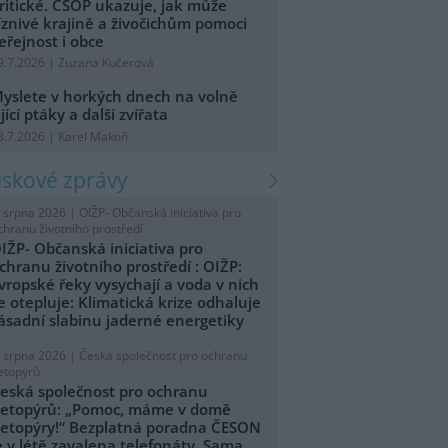
ritické. ČSOP ukazuje, jak může
íznivé krajině a živočichům pomoci
eřejnost i obce
9.7.2026 | Zuzana Kučerová
yslete v horkých dnech na volně
ijící ptáky a další zvířata
8.7.2026 | Karel Makoň
tiskové zprávy
. srpna 2026 |
OIŽP- Občanská iniciativa pro
chranu životního prostředí
IŽP- Občanská iniciativa pro
chranu životního prostředí : OIŽP:
vropské řeky vysychají a voda v nich
e otepluje: Klimatická krize odhaluje
ásadní slabinu jaderné energetiky
. srpna 2026 |
Česká společnost pro ochranu
etopýrů
eská společnost pro ochranu
etopýrů: „Pomoc, máme v domě
etopýry!“ Bezplatná poradna ČESON
e v létě zavalena telefonáty. Sama