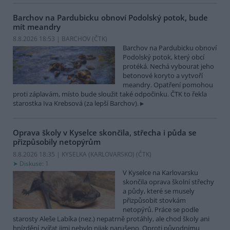
Barchov na Pardubicku obnoví Podolský potok, bude
mít meandry
8.8.2026 18:53 | BARCHOV (
ČTK
)
Barchov na Pardubicku obnoví
Podolský potok, který obcí
protéká. Nechá vybourat jeho
betonové koryto a vytvoří
meandry. Opatření pomohou
proti záplavám, místo bude sloužit také odpočinku. ČTK to řekla
starostka Iva Krebsová (za lepší Barchov).
Oprava školy v Kyselce skončila, střecha i půda se
přizpůsobily netopýrům
8.8.2026 18:35 | KYSELKA (KARLOVARSKO) (
ČTK
)
Diskuse: 1
V Kyselce na Karlovarsku
skončila oprava školní střechy
a půdy, které se musely
přizpůsobit stovkám
netopýrů. Práce se podle
starosty Aleše Labíka (nez.) nepatrně protáhly, ale chod školy ani
hnízdění zvířat jimi nebylo nijak narušeno. Oproti původnímu