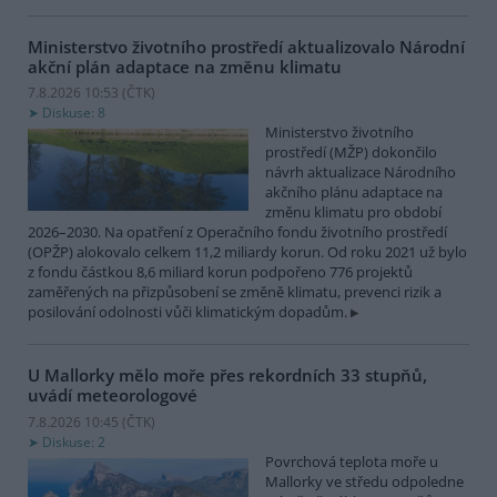
Ministerstvo životního prostředí aktualizovalo Národní
akční plán adaptace na změnu klimatu
7.8.2026 10:53 (
ČTK
)
Diskuse: 8
Ministerstvo životního
prostředí (MŽP) dokončilo
návrh aktualizace Národního
akčního plánu adaptace na
změnu klimatu pro období
2026–2030. Na opatření z Operačního fondu životního prostředí
(OPŽP) alokovalo celkem 11,2 miliardy korun. Od roku 2021 už bylo
z fondu částkou 8,6 miliard korun podpořeno 776 projektů
zaměřených na přizpůsobení se změně klimatu, prevenci rizik a
posilování odolnosti vůči klimatickým dopadům.
U Mallorky mělo moře přes rekordních 33 stupňů,
uvádí meteorologové
7.8.2026 10:45 (
ČTK
)
Diskuse: 2
Povrchová teplota moře u
Mallorky ve středu odpoledne