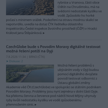
rybníce u Vranova, části obce
Ctětín na Chrudimsku, má na
svědomí nedostatek kyslíku ve
vodě. Způsobilo ho horké
počasí s minimem srážek. Podezření na otravu modrou skalicí se
nepotvrdilo, uvedla na dotaz ČTK ředitelka oblastního
inspektorátu České inspekce životního prostředí (ČIŽP) v Hradci
Králové Jana Štěpánková.
CzechGlobe bude s Povodím Moravy digitálně testovat
možná řešení potíží na Dyji
7.8.2026 11:34 | BRNO (
ČTK
)
Diskuse: 2
Možná řešení problémů s
ubýváním vody v Dyji budou
pomocí digitálního dvojčete
povodí testovat odborníci z
Ústavu globální změny
Akademie věd ČR (CzechGlobe) ve spolupráci se státním podnikem
Povodím Moravy. Problémy jsou nyní zejména v dolní části Dyje.
Na přelomu června a července pod nádrží Nové Mlýny uhynuly
ryby kvůli nedostatku kyslíku ve vodě způsobenému
přemnožením sinic.