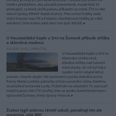
místě s předstihem, aby působili preventivně, museli řešit 23
přestupků, za které uložili pokutu příkazem na místě. ČTK to řekl
mluvčí Správy KRNAP Radek Drahný. Přes vrchol Sněžky vede
státní hranice mezi ČR a Polskem. Návštěvnost Sněžky je v létě
extrémní. Dnes kolem páté ráno tam bylo 500 lidí.
U Hauswaldské kaple u Srní na Šumavě přibude stříška
a skleněná madona
9.8.2026 16:42 | SRNÍ (
ČTK
)
U Hauswaldské kaple u Srní na
Klatovsku vzniká nová
dřevěná stříška nad ruinami
staré stavby, do níž byl kdysi
sveden tamní údajně léčivý
pramen. Interiér doplní 160 centimetrů vysoká skleněná socha
Panny Marie Lurdské, patronky tohoto poutního místa, kterému
se přezdívá šumavské Lurdy. Požehnání se uskuteční 15. srpna při
tradiční pouti, řekl ČTK Ondřej Uher ze spolku Karel Klostermann -
spisovatel Šumavy, který úpravy inicioval.
Žraloci tygří sežerou téměř cokoli, pomáhají tím ale
oceánům, píše BBC