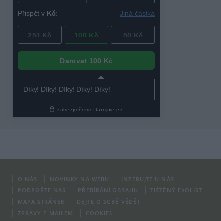
O NÁS
NOVINKY NA WEBU
INZERUJTE U NÁS
PODPOŘTE NÁS
PŘEBÍRÁNÍ OBSAHU
TIŠTĚNÝ EKOLIST
MAPA STRÁNEK
DEJTE O SOBĚ VĚDĚT
ZPRÁVY E-MAILEM
COOKIES