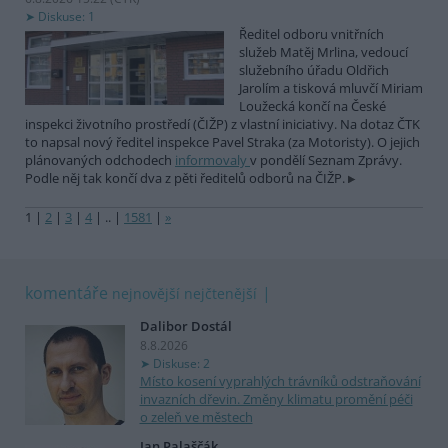
Diskuse: 1
Ředitel odboru vnitřních
služeb Matěj Mrlina, vedoucí
služebního úřadu Oldřich
Jarolím a tisková mluvčí Miriam
Loužecká končí na České
inspekci životního prostředí (ČIŽP) z vlastní iniciativy. Na dotaz ČTK
to napsal nový ředitel inspekce Pavel Straka (za Motoristy). O jejich
plánovaných odchodech
informovaly
v pondělí Seznam Zprávy.
Podle něj tak končí dva z pěti ředitelů odborů na ČIŽP.
1
|
2
|
3
|
4
|
..
|
1581
|
»
komentáře
nejnovější
nejčtenější
Dalibor Dostál
8.8.2026
Diskuse: 2
Místo kosení vyprahlých trávníků odstraňování
invazních dřevin. Změny klimatu promění péči
o zeleň ve městech
Jan Palaščák