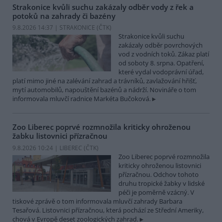
Strakonice kvůli suchu zakázaly odběr vody z řek a
potoků na zahrady či bazény
9.8.2026 14:37 | STRAKONICE (
ČTK
)
Strakonice kvůli suchu
zakázaly odběr povrchových
vod z vodních toků. Zákaz platí
od soboty 8. srpna. Opatření,
které vydal vodoprávní úřad,
platí mimo jiné na zalévání zahrad a trávníků, zavlažování hřišť,
mytí automobilů, napouštění bazénů a nádrží. Novináře o tom
informovala mluvčí radnice Markéta Bučoková.
Zoo Liberec poprvé rozmnožila kriticky ohroženou
žabku listovnici přízračnou
9.8.2026 10:24 | LIBEREC (
ČTK
)
Zoo Liberec poprvé rozmnožila
kriticky ohroženou listovnici
přízračnou. Odchov tohoto
druhu tropické žabky v lidské
péči je poměrně vzácný. V
tiskové zprávě o tom informovala mluvčí zahrady Barbara
Tesařová. Listovnici přízračnou, která pochází ze Střední Ameriky,
chová v Evropě deset zoologických zahrad.