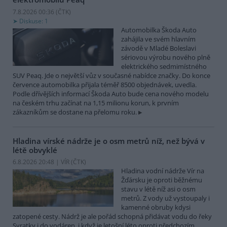
7.8.2026 00:36 (
ČTK
)
Diskuse: 1
Automobilka Škoda Auto
zahájila ve svém hlavním
závodě v Mladé Boleslavi
sériovou výrobu nového plně
elektrického sedmimístného
SUV Peaq. Jde o největší vůz v současné nabídce značky. Do konce
července automobilka přijala téměř 8500 objednávek, uvedla.
Podle dřívějších informací Škoda Auto bude cena nového modelu
na českém trhu začínat na 1,15 milionu korun, k prvním
zákazníkům se dostane na přelomu roku.
Hladina vírské nádrže je o osm metrů níž, než bývá v
létě obvyklé
6.8.2026 20:48 | VÍR (
ČTK
)
Hladina vodní nádrže Vír na
Žďársku je oproti běžnému
stavu v létě níž asi o osm
metrů. Z vody už vystoupaly i
kamenné obruby kdysi
zatopené cesty. Nádrž je ale pořád schopná přidávat vodu do řeky
Svratky i do vodáren, i když je letošní léto oproti předchozím