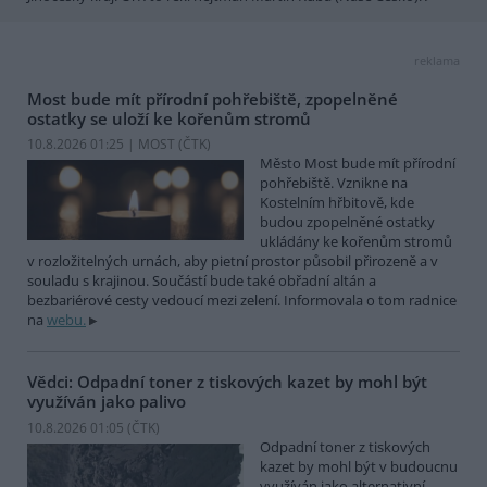
reklama
Most bude mít přírodní pohřebiště, zpopelněné
ostatky se uloží ke kořenům stromů
10.8.2026 01:25 | MOST (
ČTK
)
Město Most bude mít přírodní
pohřebiště. Vznikne na
Kostelním hřbitově, kde
budou zpopelněné ostatky
ukládány ke kořenům stromů
v rozložitelných urnách, aby pietní prostor působil přirozeně a v
souladu s krajinou. Součástí bude také obřadní altán a
bezbariérové cesty vedoucí mezi zelení. Informovala o tom radnice
na
webu.
Vědci: Odpadní toner z tiskových kazet by mohl být
využíván jako palivo
10.8.2026 01:05 (
ČTK
)
Odpadní toner z tiskových
kazet by mohl být v budoucnu
využíván jako alternativní