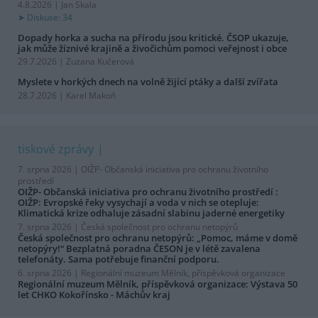
4.8.2026 | Jan Skala
Diskuse: 34
Dopady horka a sucha na přírodu jsou kritické. ČSOP ukazuje,
jak může žíznivé krajině a živočichům pomoci veřejnost i obce
29.7.2026 | Zuzana Kučerová
Myslete v horkých dnech na volně žijící ptáky a další zvířata
28.7.2026 | Karel Makoň
tiskové zprávy
7. srpna 2026 |
OIŽP- Občanská iniciativa pro ochranu životního
prostředí
OIŽP- Občanská iniciativa pro ochranu životního prostředí :
OIŽP: Evropské řeky vysychají a voda v nich se otepluje:
Klimatická krize odhaluje zásadní slabinu jaderné energetiky
7. srpna 2026 |
Česká společnost pro ochranu netopýrů
Česká společnost pro ochranu netopýrů: „Pomoc, máme v domě
netopýry!“ Bezplatná poradna ČESON je v létě zavalena
telefonáty. Sama potřebuje finanční podporu.
6. srpna 2026 |
Regionální muzeum Mělník, příspěvková organizace
Regionální muzeum Mělník, příspěvková organizace: Výstava 50
let CHKO Kokořínsko - Máchův kraj