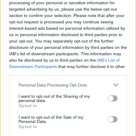
processing of your personal or sensitive information for
průzkumném ponoru potápěč
targeted advertising by us, please use the below opt-out
8.8.2026 09:58 | HRANICE (
ČTK
)
section to confirm your selection. Please note that after your
Diskuse: 1
V Hranické propasti, nejhlubší
opt-out request is processed you may continue seeing
zatopené jeskyni na světě,
interest-based ads based on personal information utilized by
zemřel potápěč. Tragická
us or personal information disclosed to third parties prior to
událost se stala ve středu při
your opt-out. You may separately opt-out of the further
průzkumném ponoru,
disclosure of your personal information by third parties on the
informovala na sociální
síti
Speleologická záchranná služba. Tělo
IAB’s list of downstream participants. This information may
bylo vyzvednuto z hloubky 186 metrů. Na případ upozornil
server
Novinky.cz. Policie případ vyšetřuje pro trestný čin usmrcení z
also be disclosed by us to third parties on the
IAB’s List of
nedbalosti, řekla ČTK policejní mluvčí Miluše Zajícová. Muž, hasič z
Downstream Participants
that may further disclose it to other
Kladna, se měl původně potopit do hloubky 40 metrů, zjistila ČTK.
third parties.
Personal Data Processing Opt Outs
Prodej hybridních vozů se do konce července zvýšil o
I want to opt-out of the Sharing of my
16 procent na 43 653 vozů
personal data.
Opted In
8.8.2026 01:18 (
ČTK
)
Prodej nových aut s hybridním
pohonem od ledna do konce
I want to opt-out of the Sale of my
Personal Data.
července vzrostl o 16,3
Opted In
procenta na 43 653 vozů. Z
toho plug-in hybridy rostly o