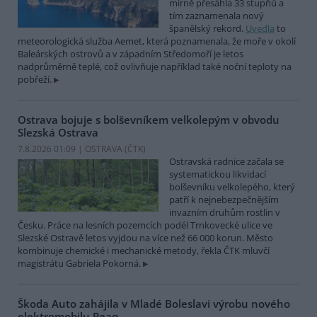
mírně přesáhla 33 stupňů a
tím zaznamenala nový
španělský rekord.
Uvedla
to
meteorologická služba Aemet, která poznamenala, že moře v okolí
Baleárských ostrovů a v západním Středomoří je letos
nadprůměrně teplé, což ovlivňuje například také noční teploty na
pobřeží.
Ostrava bojuje s bolševníkem velkolepým v obvodu
Slezská Ostrava
7.8.2026 01:09 | OSTRAVA (
ČTK
)
Ostravská radnice začala se
systematickou likvidací
bolševníku velkolepého, který
patří k nejnebezpečnějším
invazním druhům rostlin v
Česku. Práce na lesních pozemcích podél Trnkovecké ulice ve
Slezské Ostravě letos vyjdou na více než 66 000 korun. Město
kombinuje chemické i mechanické metody, řekla ČTK mluvčí
magistrátu Gabriela Pokorná.
Škoda Auto zahájila v Mladé Boleslavi výrobu nového
elektromobilu Peaq