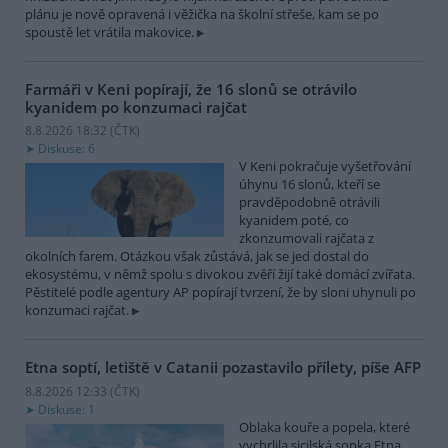
plánu je nově opravená i věžička na školní střeše, kam se po
spoustě let vrátila makovice.
Farmáři v Keni popírají, že 16 slonů se otrávilo
kyanidem po konzumaci rajčat
8.8.2026 18:32 (
ČTK
)
Diskuse: 6
V Keni pokračuje vyšetřování
úhynu 16 slonů, kteří se
pravděpodobně otrávili
kyanidem poté, co
zkonzumovali rajčata z
okolních farem. Otázkou však zůstává, jak se jed dostal do
ekosystému, v němž spolu s divokou zvěří žijí také domácí zvířata.
Pěstitelé podle agentury AP popírají tvrzení, že by sloni uhynuli po
konzumaci rajčat.
Etna soptí, letiště v Catanii pozastavilo přílety, píše AFP
8.8.2026 12:33 (
ČTK
)
Diskuse: 1
Oblaka kouře a popela, které
vychrlila sicilská sopka Etna,