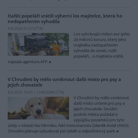
Italští popeláři vrátili výherní los majitelce, která ho
nedopatřením vyhodila
9.8.2026 01:27 (
ČTK
)
Los vyhrávající milion eur (přes
24 milionů korun), který jeho
majitelka nedopatřením
vyhodila do smetí, našli
popeláři... a majitelce vrátili,
napsala agentura AFP.
V Chrudimi by mělo vzniknout další místo pro psy a
jejich chovatele
8.8.2026 19:45 | CHRUDIM (
ČTK
)
V Chrudimi by mělo vzniknout
další místo určené pro psy a
jejich chovatele. Sociální
podnik města požádal o
výpůjčku pozemků pro tyto
účely v oblasti Na Větrníku, řekl místostarosta Zdeněk Kolář (ANO).
Chrudim plánuje vybudovat psí výběh a odpočinkový park.