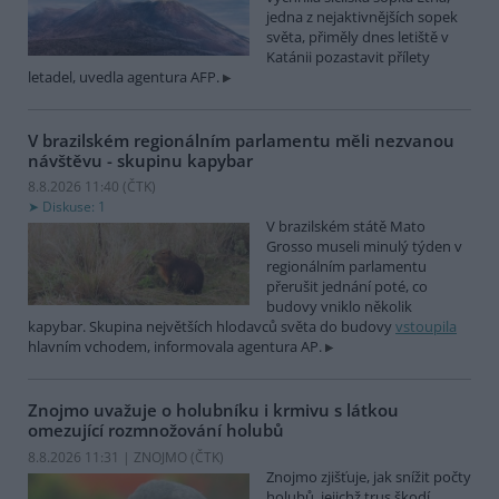
jedna z nejaktivnějších sopek
světa, přiměly dnes letiště v
Katánii pozastavit přílety
letadel, uvedla agentura AFP.
V brazilském regionálním parlamentu měli nezvanou
návštěvu - skupinu kapybar
8.8.2026 11:40 (
ČTK
)
Diskuse: 1
V brazilském státě Mato
Grosso museli minulý týden v
regionálním parlamentu
přerušit jednání poté, co
budovy vniklo několik
kapybar. Skupina největších hlodavců světa do budovy
vstoupila
hlavním vchodem, informovala agentura AP.
Znojmo uvažuje o holubníku i krmivu s látkou
omezující rozmnožování holubů
8.8.2026 11:31 | ZNOJMO (
ČTK
)
Znojmo zjišťuje, jak snížit počty
holubů, jejichž trus škodí