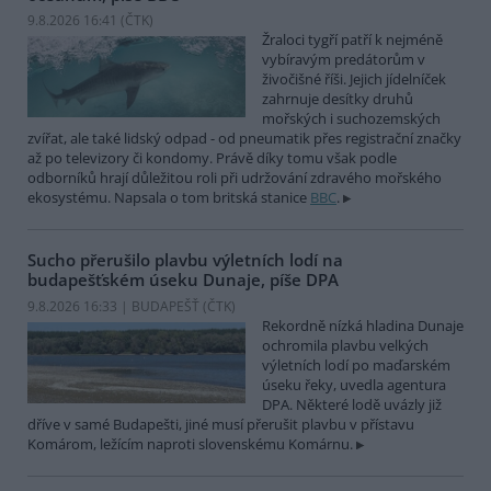
9.8.2026 16:41 (
ČTK
)
Žraloci tygří patří k nejméně
vybíravým predátorům v
živočišné říši. Jejich jídelníček
zahrnuje desítky druhů
mořských i suchozemských
zvířat, ale také lidský odpad - od pneumatik přes registrační značky
až po televizory či kondomy. Právě díky tomu však podle
odborníků hrají důležitou roli při udržování zdravého mořského
ekosystému. Napsala o tom britská stanice
BBC
.
Sucho přerušilo plavbu výletních lodí na
budapešťském úseku Dunaje, píše DPA
9.8.2026 16:33 | BUDAPEŠŤ (
ČTK
)
Rekordně nízká hladina Dunaje
ochromila plavbu velkých
výletních lodí po maďarském
úseku řeky, uvedla agentura
DPA. Některé lodě uvázly již
dříve v samé Budapešti, jiné musí přerušit plavbu v přístavu
Komárom, ležícím naproti slovenskému Komárnu.