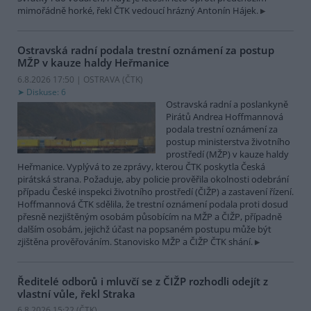
mimořádně horké, řekl ČTK vedoucí hrázný Antonín Hájek.
Ostravská radní podala trestní oznámení za postup
MŽP v kauze haldy Heřmanice
6.8.2026 17:50 | OSTRAVA (
ČTK
)
Diskuse: 6
Ostravská radní a poslankyně
Pirátů Andrea Hoffmannová
podala trestní oznámení za
postup ministerstva životního
prostředí (MŽP) v kauze haldy
Heřmanice. Vyplývá to ze zprávy, kterou ČTK poskytla Česká
pirátská strana. Požaduje, aby policie prověřila okolnosti odebrání
případu České inspekci životního prostředí (ČIŽP) a zastavení řízení.
Hoffmannová ČTK sdělila, že trestní oznámení podala proti dosud
přesně nezjištěným osobám působícím na MŽP a ČIŽP, případně
dalším osobám, jejichž účast na popsaném postupu může být
zjištěna prověřováním. Stanovisko MŽP a ČIŽP ČTK shání.
Ředitelé odborů i mluvčí se z ČIŽP rozhodli odejít z
vlastní vůle, řekl Straka
6.8.2026 15:22 (
ČTK
)