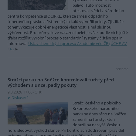
palivo. Tuto možnost
otestovali vědci z Národního
centra kompetence BIOCIRKL, kteří ze směsi odpadního
tonerového prášku a čistírenských kalů vytvořili pelety. Zjistili, že
toner vykazuje dobré energetické vlastnosti a má slušnou
výhřevnost. Pro průmyslové nasazení pelet je však podle nich ještě
třeba rozšířit výrobní proces o standardní systémy čištění spalin,
informoval
Ústav chemických procesů Akademie věd ČR (ÚCHP AV
ČR)
.
reklama
Strážci parku na Sněžce kontrolovali turisty před
východem slunce, padly pokuty
9.8.2026 17:06 (
ČTK
)
Diskuse: 1
Strážci českého a polského
Krkonošského národního
parku se dnes ráno na Sněžce
zaměřili na turisty, kteří
dorazili na nejvyšší českou
horu sledovat východ slunce. Při kontrolách dodržování pravidel
ochrany přírody jim pomáhali policisté. Přestože byli strážci na