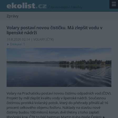
☰
/
zpravodajství
/
zprávy
Zprávy
Volary postaví novou čističku. Má zlepšit vodu v
lipenské nádrži
10.8.2026 02:14 | VOLARY (
ČTK
)
Diskuse: 1
Volary na Prachaticku postaví novou čistírnu odpadních vod (ČOV).
Projekt by měl zlepšit kvalitu vody v lipenské nádrži. Současnou
čistírnou protéká Volarský potok, který do přehrady přináší až 16
procent celkového objemu fosforu. Náklady na stavbu nové
čistírny budou 100 milionů korun, dvě třetiny z toho zaplatí
Jihočeský kraj. ČTK to řekl hejtman Martin Kuba (Naše Česko).