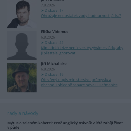
7.8.2026
Diskuse: 17
Ohrožuje nedostatek vody budoucnost jádra?
Eliška Vidomus
6.8.2026
Diskuse: 55
Klimatická krize není over. Vyzýváme vládu, aby
ji přestala ignorovat
Jiří Michalisko
6.8.2026
Diskuse: 19
Otevřený dopis ministerstvu průmyslu a
obchodu ohledně sanace odvalu Heřmanice
rady a návody
Mýtus o zeleném koberci: Proč anglický trávník v létě zabíjí život
v půdě