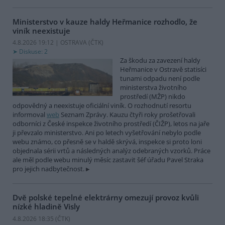
Ministerstvo v kauze haldy Heřmanice rozhodlo, že
viník neexistuje
4.8.2026 19:12 | OSTRAVA (
ČTK
)
Diskuse: 2
Za škodu za zavezení haldy
Heřmanice v Ostravě statisíci
tunami odpadu není podle
ministerstva životního
prostředí (MŽP) nikdo
odpovědný a neexistuje oficiální viník. O rozhodnutí resortu
informoval
web
Seznam Zprávy. Kauzu čtyři roky prošetřovali
odborníci z České inspekce životního prostředí (ČIŽP), letos na jaře
ji převzalo ministerstvo. Ani po letech vyšetřování nebylo podle
webu známo, co přesně se v haldě skrývá, inspekce si proto loni
objednala sérii vrtů a následných analýz odebraných vzorků. Práce
ale měl podle webu minulý měsíc zastavit šéf úřadu Pavel Straka
pro jejich nadbytečnost.
Dvě polské tepelné elektrárny omezují provoz kvůli
nízké hladině Visly
4.8.2026 18:35 (
ČTK
)