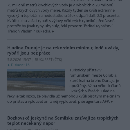
75 milionů metrů krychlových vody je v rybnících o 28 milionů
metrů krychlových vody méně. Každý týden se kvůli extrémně
vysokým teplotám a nedostatku srážek odpaří další 2,5 procenta.
Kvůli suchu začali rybáři s výlovy některých rybníků předčasně,
protože by jinak ryby uhynuly, řekl provozní ředitel Rybářství
Třeboň Vladimír Kukačka.
Hladina Dunaje je na rekordním minimu; lodě uvázly,
rybáři jsou bez práce
5.8.2026 15:37 | BUKUREŠŤ (
ČTK
)
Diskuse: 16
Turistický přístav v
rumunském městě Corabia,
které leží na břehu Dunaje, je
opuštěný. Až na několik člunů
uvázlých v řasách. Hladina
řeky je tak nízko, že plavidla už nemohou kvůli písčitým mělčinám
do přístavu vplouvat ani z něj vyplouvat, píše agentura AFP.
Bozkovské jeskyně na Semilsku zažívají za tropických
teplot nečekaný nápor