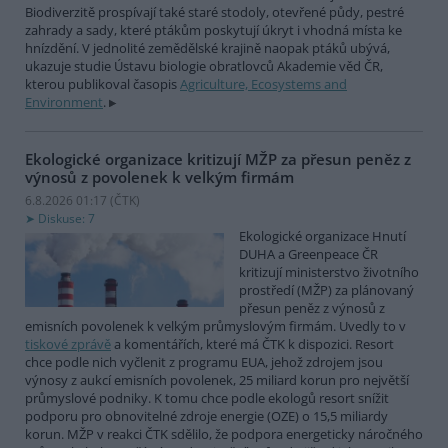
Biodiverzitě prospívají také staré stodoly, otevřené půdy, pestré
zahrady a sady, které ptákům poskytují úkryt i vhodná místa ke
hnízdění. V jednolité zemědělské krajině naopak ptáků ubývá,
ukazuje studie Ústavu biologie obratlovců Akademie věd ČR,
kterou publikoval časopis
Agriculture, Ecosystems and
Environment
.
Ekologické organizace kritizují MŽP za přesun peněz z
výnosů z povolenek k velkým firmám
6.8.2026 01:17 (
ČTK
)
Diskuse: 7
Ekologické organizace Hnutí
DUHA a Greenpeace ČR
kritizují ministerstvo životního
prostředí (MŽP) za plánovaný
přesun peněz z výnosů z
emisních povolenek k velkým průmyslovým firmám. Uvedly to v
tiskové zprávě
a komentářích, které má ČTK k dispozici. Resort
chce podle nich vyčlenit z programu EUA, jehož zdrojem jsou
výnosy z aukcí emisních povolenek, 25 miliard korun pro největší
průmyslové podniky. K tomu chce podle ekologů resort snížit
podporu pro obnovitelné zdroje energie (OZE) o 15,5 miliardy
korun. MŽP v reakci ČTK sdělilo, že podpora energeticky náročného