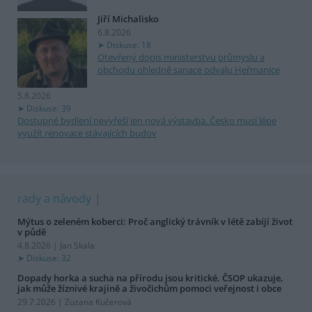
Jiří Michalisko
6.8.2026
Diskuse: 18
Otevřený dopis ministerstvu průmyslu a
obchodu ohledně sanace odvalu Heřmanice
5.8.2026
Diskuse: 39
Dostupné bydlení nevyřeší jen nová výstavba. Česko musí lépe
využít renovace stávajících budov
rady a návody
Mýtus o zeleném koberci: Proč anglický trávník v létě zabíjí život
v půdě
4.8.2026 | Jan Skala
Diskuse: 32
Dopady horka a sucha na přírodu jsou kritické. ČSOP ukazuje,
jak může žíznivé krajině a živočichům pomoci veřejnost i obce
29.7.2026 | Zuzana Kučerová