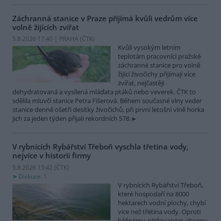
Záchranná stanice v Praze přijímá kvůli vedrům více
volně žijících zvířat
5.8.2026 17:40 | PRAHA (
ČTK
)
Kvůli vysokým letním
teplotám pracovníci pražské
záchranné stanice pro volně
žijící živočichy přijímají více
zvířat, nejčastěji
dehydratovaná a vysílená mláďata ptáků nebo veverek. ČTK to
sdělila mluvčí stanice Petra Fišerová. Během současné vlny veder
stanice denně ošetří desítky živočichů, při první letošní vlně horka
jich za jeden týden přijali rekordních 578.
V rybnících Rybářství Třeboň vyschla třetina vody,
nejvíce v historii firmy
5.8.2026 15:42 (
ČTK
)
Diskuse: 1
V rybnících Rybářství Třeboň,
které hospodaří na 8000
hektarech vodní plochy, chybí
více než třetina vody. Oproti
běžnému zdržovaném objemu