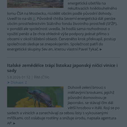
energetická ušetřila na
rekultivacích hnědouhelného
lomu ČSA na Mostecku, rozdělit obcím podle původní dohody.
Uvedl to na síti
X
. Původně chtěla Severní energetická dát peníze
obcím prostřednictvím Státního fondu životního prostředí (SFŽP),
v pondělí ale společnost uvedla, že hodlá sama rozhodnout o
využití peněz a že chce ohledně výše podpory jednat přímo s
obcemi v okolí těžební oblasti. Červeného krok překvapil, postup
společnosti sleduje se znepokojením. Společnost patří do
energetické skupiny Sev.en, kterou vlastní Pavel Tykač.
Italské zemědělce trápí listokaz japonský ničící vinice i
sady
5.8.2026 01:12 | ŘÍM (
ČTK
)
Diskuse: 2
Duhově zelení brouci s
měňavými krovkami, jejichž
původní domovinou je
Japonsko, se stávají čím dál
větší hrozbou v Itálii. Rojí se po
sadech a vinicích a zanechávají za sebou listy s vykousanými
mřížkami, což oslabuje rostliny a snižuje úrodu, napsala agentura
AP.