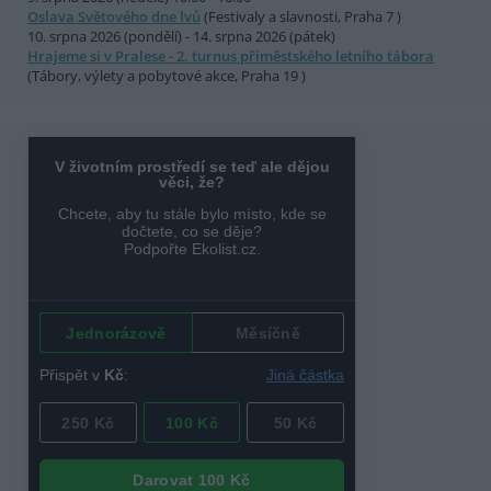
Oslava Světového dne lvů
(Festivaly a slavnosti, Praha 7 )
10. srpna 2026 (pondělí) - 14. srpna 2026 (pátek)
Hrajeme si v Pralese - 2. turnus příměstského letního tábora
(Tábory, výlety a pobytové akce, Praha 19 )