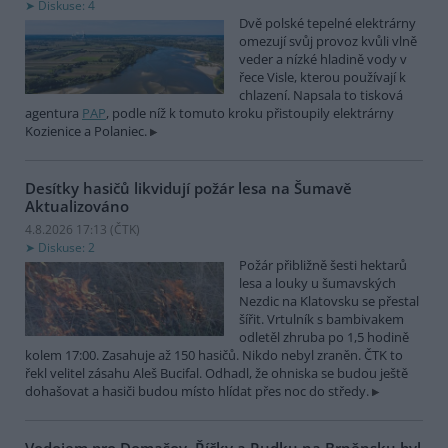
Diskuse: 4
Dvě polské tepelné elektrárny
omezují svůj provoz kvůli vlně
veder a nízké hladině vody v
řece Visle, kterou používají k
chlazení. Napsala to tisková
agentura
PAP
, podle níž k tomuto kroku přistoupily elektrárny
Kozienice a Polaniec.
Desítky hasičů likvidují požár lesa na Šumavě
Aktualizováno
4.8.2026 17:13 (
ČTK
)
Diskuse: 2
Požár přibližně šesti hektarů
lesa a louky u šumavských
Nezdic na Klatovsku se přestal
šířit. Vrtulník s bambivakem
odletěl zhruba po 1,5 hodině
kolem 17:00. Zasahuje až 150 hasičů. Nikdo nebyl zraněn. ČTK to
řekl velitel zásahu Aleš Bucifal. Odhadl, že ohniska se budou ještě
dohašovat a hasiči budou místo hlídat přes noc do středy.