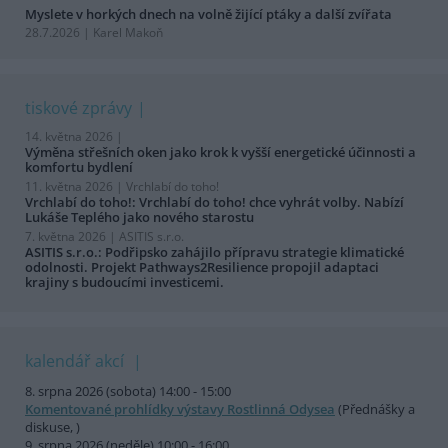
Myslete v horkých dnech na volně žijící ptáky a další zvířata
28.7.2026 | Karel Makoň
tiskové zprávy
14. května 2026 |
Výměna střešních oken jako krok k vyšší energetické účinnosti a
komfortu bydlení
11. května 2026 |
Vrchlabí do toho!
Vrchlabí do toho!: Vrchlabí do toho! chce vyhrát volby. Nabízí
Lukáše Teplého jako nového starostu
7. května 2026 |
ASITIS s.r.o.
ASITIS s.r.o.: Podřipsko zahájilo přípravu strategie klimatické
odolnosti. Projekt Pathways2Resilience propojil adaptaci
krajiny s budoucími investicemi.
kalendář akcí
8. srpna 2026 (sobota) 14:00 - 15:00
Komentované prohlídky výstavy Rostlinná Odysea
(Přednášky a
diskuse, )
9. srpna 2026 (neděle) 10:00 - 16:00