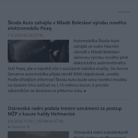
reklama
Škoda Auto zahájila v Mladé Boleslavi výrobu nového
elektromobilu Peaq
7.8.2026 00:36 (
ČTK
)
Automobilka Škoda Auto
zahájila ve svém hlavním
závodě v Mladé Boleslavi
sériovou výrobu nového plně
elektrického sedmimístného
SUV Peaq. Jde o největší vůz v současné nabídce značky. Do konce
července automobilka přijala téměř 8500 objednávek, uvedla.
Podle dřívějších informací Škoda Auto bude cena nového modelu
na českém trhu začínat na 1,15 milionu korun, k prvním
zákazníkům se dostane na přelomu roku.
Ostravská radní podala trestní oznámení za postup
MŽP v kauze haldy Heřmanice
6.8.2026 17:50 | OSTRAVA (
ČTK
)
Diskuse: 4
Ostravská radní a poslankyně
Pirátů Andrea Hoffmannová