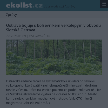
☰
/
zpravodajství
/
zprávy
Zprávy
Ostrava bojuje s bolševníkem velkolepým v obvodu
Slezská Ostrava
7.8.2026 01:09 | OSTRAVA (
ČTK
)
Ostravská radnice začala se systematickou likvidací bolševníku
velkolepého, který patří k nejnebezpečnějším invazním druhům
rostlin v Česku. Práce na lesních pozemcích podél Trnkovecké ulice
ve Slezské Ostravě letos vyjdou na více než 66 000 korun. Město
kombinuje chemické i mechanické metody, řekla ČTK mluvčí
magistrátu Gabriela Pokorná.