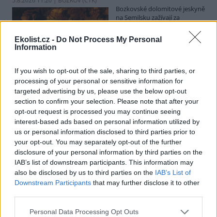
5.8.2026 11:20 | BOZKOV (
ČTK
)
Bozkovské dolomitové jeskyně
na Semilsku zažívají za
současných tropických teplot
nečekaný nápor. Jde sice o
Ekolist.cz -
Do Not Process My Personal
jedno z nejchladnějších míst v
Information
Libereckém kraji, které má stálou teplotu mezi 7,5 až devíti stupni
Celsia, přesto v minulosti podle vedoucího Bozkovských jeskyní
Dušana Milky k nim lidé přicházeli spíše v době, když bylo nevlídno.
If you wish to opt-out of the sale, sharing to third parties, or
processing of your personal or sensitive information for
targeted advertising by us, please use the below opt-out
section to confirm your selection. Please note that after your
V pěti zemích Amazonie zatkli stovky lidí kvůli
opt-out request is processed you may continue seeing
environmentální kriminalitě
interest-based ads based on personal information utilized by
5.8.2026 10:34 | BOGOTÁ (
ČTK
)
us or personal information disclosed to third parties prior to
Policisté v pěti zemích ležících
your opt-out. You may separately opt-out of the further
v Amazonii pozatýkali stovky
lidí a zabavili dřevo, minerály i
disclosure of your personal information by third parties on the
zvířata v hodnotě přes 280
IAB’s list of downstream participants. This information may
milionů dolarů (kolem 5,9
also be disclosed by us to third parties on the
IAB’s List of
miliard korun) při jednom z největších koordinovaných zásahů
Downstream Participants
that may further disclose it to other
proti environmentální kriminalitě v největším deštném pralese
third parties.
světa. Napsala to agentura AP, podle níž se do operace nazvané
Zelený štít 2026 zapojily Bolívie, Brazílie, Kolumbie, Ekvádor a Peru.
Personal Data Processing Opt Outs