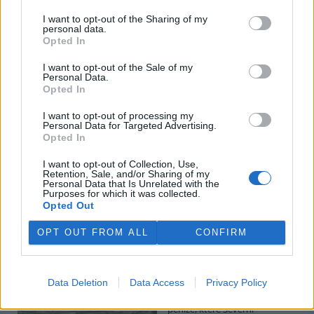
I want to opt-out of the Sharing of my
personal data.
Potok Bylanka v Pardubicích vyschl. Městský obvod
Opted In
chce, aby Povodí Labe vyčistilo koryto
5.8.2026 10:26 | PARDUBICE (
ČTK
)
I want to opt-out of the Sale of my
Diskuse: 1
Personal Data.
Potok Bylanka v Pardubicích v
Opted In
důsledku dlouhodobě nízkých
průtoků a suchého počasí
I want to opt-out of processing my
Personal Data for Targeted Advertising.
vyschl. Městský obvod VI chce
Opted In
využít období bez vody k
vyčištění koryta, a obrátil se proto se žádostí na správce toku,
I want to opt-out of Collection, Use,
Povodí Labe. Organizace ale požadavek odmítla s tím, že údržbu
Retention, Sale, and/or Sharing of my
dělala už v červnu a další zásah v tuto chvíli neplánuje, zjistila ČTK.
Personal Data that Is Unrelated with the
Purposes for which it was collected.
Opted Out
Červený chce peníze ušetřené za rekultivaci rozdělit
OPT OUT FROM ALL
CONFIRM
obcím podle původní dohody
5.8.2026 01:29 (
ČTK
)
Diskuse: 2
Data Deletion
Data Access
Privacy Policy
Ministr životního prostředí
Igor Červený (Motoristé) chce
peníze, které Severní