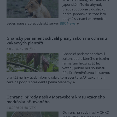
japonském Tokiu uhynuly
pravděpodobně v důsledku
horka. Japonsko se toto léto
potýká s vlnami extrémních
veder, napsal zpravodajský server
BBC News
.
Ghanský parlament schválil přísný zákon na ochranu
kakaových plantáží
4.8.2026 12:39 (
ČTK
)
Ghanský parlament schválil
zákon, podle kterého místním
farmářům hrozí až 20 let
vězení, pokud bez souhlasu
úřadů přemění svou kakaovou
plantáž na jiný účel. Informovala o tom agentura AP; zákon nyní
čeká na podpis prezidenta Johna Mahamy.
Ochránci přírody našli v Moravském krasu vzácného
modráska očkovaného
4.8.2026 01:58 (
ČTK
)
Ochránci přírody našli v CHKO