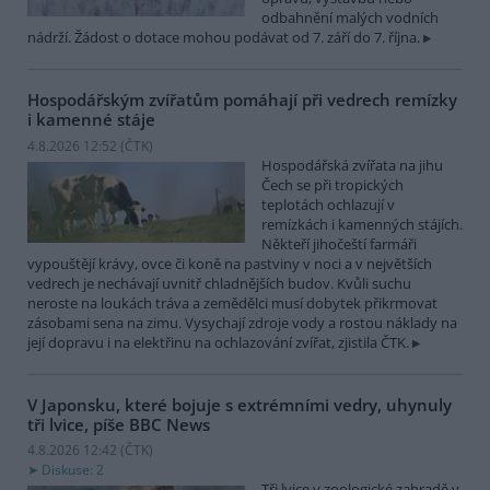
odbahnění malých vodních
nádrží. Žádost o dotace mohou podávat od 7. září do 7. října.
Hospodářským zvířatům pomáhají při vedrech remízky
i kamenné stáje
4.8.2026 12:52 (
ČTK
)
Hospodářská zvířata na jihu
Čech se při tropických
teplotách ochlazují v
remízkách i kamenných stájích.
Někteří jihočeští farmáři
vypouštějí krávy, ovce či koně na pastviny v noci a v největších
vedrech je nechávají uvnitř chladnějších budov. Kvůli suchu
neroste na loukách tráva a zemědělci musí dobytek přikrmovat
zásobami sena na zimu. Vysychají zdroje vody a rostou náklady na
její dopravu i na elektřinu na ochlazování zvířat, zjistila ČTK.
V Japonsku, které bojuje s extrémními vedry, uhynuly
tři lvice, píše BBC News
4.8.2026 12:42 (
ČTK
)
Diskuse: 2
Tři lvice v zoologické zahradě v