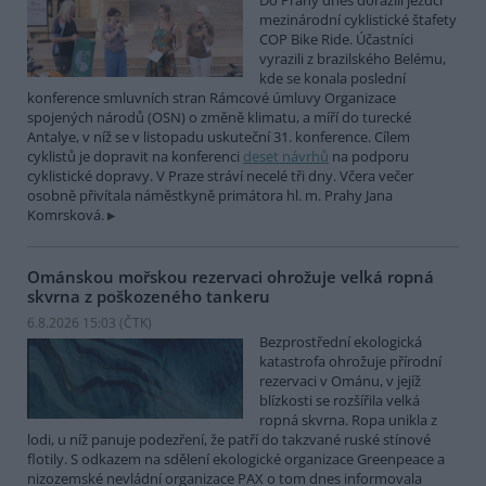
Do Prahy dnes dorazili jezdci
mezinárodní cyklistické štafety
COP Bike Ride. Účastníci
vyrazili z brazilského Belému,
kde se konala poslední
konference smluvních stran Rámcové úmluvy Organizace
spojených národů (OSN) o změně klimatu, a míří do turecké
Antalye, v níž se v listopadu uskuteční 31. konference. Cílem
cyklistů je dopravit na konferenci
deset návrhů
na podporu
cyklistické dopravy. V Praze stráví necelé tři dny. Včera večer
osobně přivítala náměstkyně primátora hl. m. Prahy Jana
Komrsková.
Ománskou mořskou rezervaci ohrožuje velká ropná
skvrna z poškozeného tankeru
6.8.2026 15:03 (
ČTK
)
Bezprostřední ekologická
katastrofa ohrožuje přírodní
rezervaci v Ománu, v jejíž
blízkosti se rozšířila velká
ropná skvrna. Ropa unikla z
lodi, u níž panuje podezření, že patří do takzvané ruské stínové
flotily. S odkazem na sdělení ekologické organizace Greenpeace a
nizozemské nevládní organizace PAX o tom dnes informovala