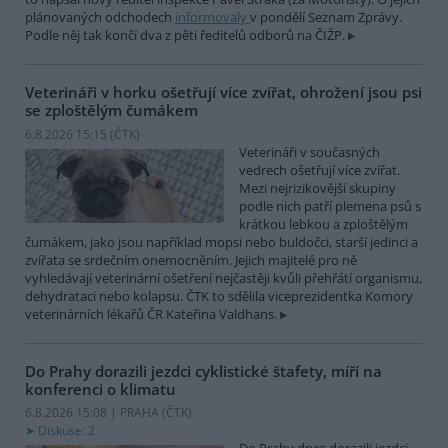
plánovaných odchodech
informovaly
v pondělí Seznam Zprávy.
Podle něj tak končí dva z pěti ředitelů odborů na ČIŽP.
Veterináři v horku ošetřují více zvířat, ohrožení jsou psi
se zploštělým čumákem
6.8.2026 15:15 (
ČTK
)
Veterináři v současných
vedrech ošetřují více zvířat.
Mezi nejrizikovější skupiny
podle nich patří plemena psů s
krátkou lebkou a zploštělým
čumákem, jako jsou například mopsi nebo buldočci, starší jedinci a
zvířata se srdečním onemocněním. Jejich majitelé pro ně
vyhledávají veterinární ošetření nejčastěji kvůli přehřátí organismu,
dehydrataci nebo kolapsu. ČTK to sdělila viceprezidentka Komory
veterinárních lékařů ČR Kateřina Valdhans.
Do Prahy dorazili jezdci cyklistické štafety, míří na
konferenci o klimatu
6.8.2026 15:08 | PRAHA (
ČTK
)
Diskuse: 2