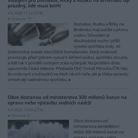
Vodojem pro Domašov, Říčky a Rudku na Brněnsku byl
prázdný, lidé musí šetřit
4.8.2026 17:12 (
ČTK
)
Diskuse: 10
Domašov, Rudka a Říčky na
Brněnsku mají potíže s pitnou
vodou. Důvodem je
dlouhodobé sucho i příliš
vysoká spotřeba vody. Ač
Dobrovolný svazek obcí (DSO) Domašovsko, který vodovod
provozuje, před týdnem vyzval k šetření vodou, spotřeba stoupla,
a lidé tak v pondělí vodojem zcela vyčerpali. Na problém dnes
upozornila Česká televize. Předseda DSO Tomáš Pitrocha ČTK řekl,
že voda nyní z kohoutků ve třech obcích teče, ale je třeba opravdu
omezit její nadměrnou spotřebu.
Obce dostanou od ministerstva 300 milionů korun na
opravu nebo výstavbu vodních nádrží
4.8.2026 13:09 (
ČTK
)
Diskuse: 3
Obce dostanou od
ministerstva zemědělství
(MZe) 300 milionů korun na
opravu, výstavbu nebo