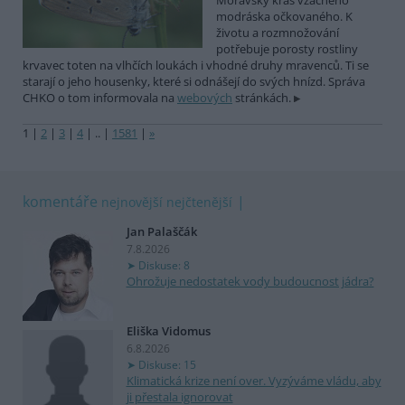
Moravský kras vzácného
modráska očkovaného. K
životu a rozmnožování
potřebuje porosty rostliny
krvavec toten na vlhčích loukách i vhodné druhy mravenců. Ti se
starají o jeho housenky, které si odnášejí do svých hnízd. Správa
CHKO o tom informovala na
webových
stránkách.
1
|
2
|
3
|
4
|
..
|
1581
|
»
komentáře
nejnovější
nejčtenější
Jan Palaščák
7.8.2026
Diskuse: 8
Ohrožuje nedostatek vody budoucnost jádra?
Eliška Vidomus
6.8.2026
Diskuse: 15
Klimatická krize není over. Vyzýváme vládu, aby
ji přestala ignorovat