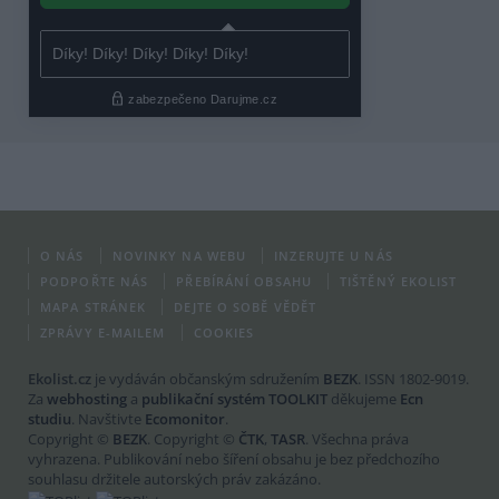
O NÁS
NOVINKY NA WEBU
INZERUJTE U NÁS
PODPOŘTE NÁS
PŘEBÍRÁNÍ OBSAHU
TIŠTĚNÝ EKOLIST
MAPA STRÁNEK
DEJTE O SOBĚ VĚDĚT
ZPRÁVY E-MAILEM
COOKIES
Ekolist.cz
je vydáván občanským sdružením
BEZK
. ISSN 1802-9019.
Za
webhosting
a
publikační systém TOOLKIT
děkujeme
Ecn
studiu
. Navštivte
Ecomonitor
.
Copyright ©
BEZK
. Copyright ©
ČTK
,
TASR
. Všechna práva
vyhrazena. Publikování nebo šíření obsahu je bez předchozího
souhlasu držitele autorských práv zakázáno.