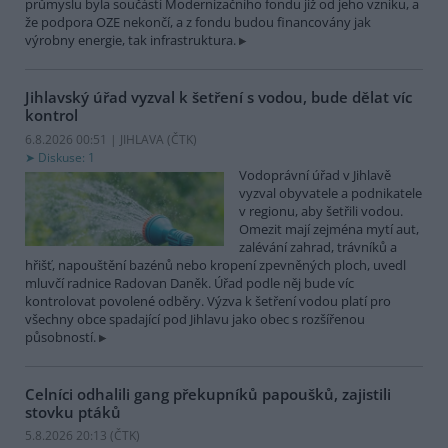
průmyslu byla součástí Modernizačního fondu již od jeho vzniku, a
že podpora OZE nekončí, a z fondu budou financovány jak
výrobny energie, tak infrastruktura.
Jihlavský úřad vyzval k šetření s vodou, bude dělat víc
kontrol
6.8.2026 00:51 | JIHLAVA (
ČTK
)
Diskuse: 1
Vodoprávní úřad v Jihlavě
vyzval obyvatele a podnikatele
v regionu, aby šetřili vodou.
Omezit mají zejména mytí aut,
zalévání zahrad, trávníků a
hřišť, napouštění bazénů nebo kropení zpevněných ploch, uvedl
mluvčí radnice Radovan Daněk. Úřad podle něj bude víc
kontrolovat povolené odběry. Výzva k šetření vodou platí pro
všechny obce spadající pod Jihlavu jako obec s rozšířenou
působností.
Celníci odhalili gang překupníků papoušků, zajistili
stovku ptáků
5.8.2026 20:13 (
ČTK
)