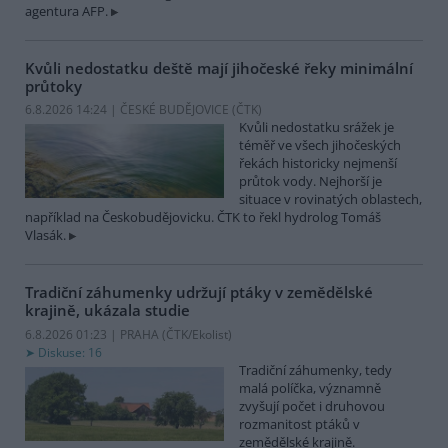
agentura AFP.
Kvůli nedostatku deště mají jihočeské řeky minimální
průtoky
6.8.2026 14:24 | ČESKÉ BUDĚJOVICE (
ČTK
)
Kvůli nedostatku srážek je
téměř ve všech jihočeských
řekách historicky nejmenší
průtok vody. Nejhorší je
situace v rovinatých oblastech,
například na Českobudějovicku. ČTK to řekl hydrolog Tomáš
Vlasák.
Tradiční záhumenky udržují ptáky v zemědělské
krajině, ukázala studie
6.8.2026 01:23 | PRAHA (
ČTK/Ekolist
)
Diskuse: 16
Tradiční záhumenky, tedy
malá políčka, významně
zvyšují počet i druhovou
rozmanitost ptáků v
zemědělské krajině.