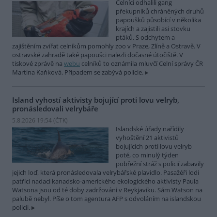
Celníci odhalili gang
překupníků chráněných druhů
papoušků působící v několika
krajích a zajistili asi stovku
ptáků. S odchytem a
zajištěním zvířat celníkům pomohly zoo v Praze, Zlíně a Ostravě. V
ostravské zahradě také papoušci nalezli dočasné útočiště. V
tiskové zprávě na
webu
celníků to oznámila mluvčí Celní správy ČR
Martina Kaňková. Případem se zabývá policie.
Island vyhostí aktivisty bojující proti lovu velryb,
pronásledovali velrybáře
5.8.2026 19:54 (
ČTK
)
Islandské úřady nařídily
vyhoštění 21 aktivistů
bojujících proti lovu velryb
poté, co minulý týden
pobřežní stráž s policií zabavily
jejich loď, která pronásledovala velrybářské plavidlo. Pasažéři lodi
patřící nadaci kanadsko-amerického ekologického aktivisty Paula
Watsona jsou od té doby zadržováni v Reykjavíku. Sám Watson na
palubě nebyl. Píše o tom agentura AFP s odvoláním na islandskou
policii.