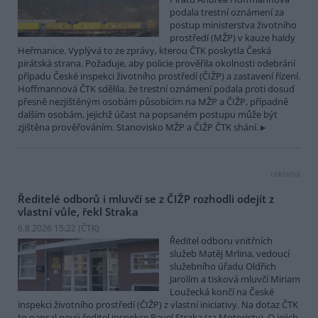
podala trestní oznámení za
postup ministerstva životního
prostředí (MŽP) v kauze haldy
Heřmanice. Vyplývá to ze zprávy, kterou ČTK poskytla Česká
pirátská strana. Požaduje, aby policie prověřila okolnosti odebrání
případu České inspekci životního prostředí (ČIŽP) a zastavení řízení.
Hoffmannová ČTK sdělila, že trestní oznámení podala proti dosud
přesně nezjištěným osobám působícím na MŽP a ČIŽP, případně
dalším osobám, jejichž účast na popsaném postupu může být
zjištěna prověřováním. Stanovisko MŽP a ČIŽP ČTK shání.
reklama
Ředitelé odborů i mluvčí se z ČIŽP rozhodli odejít z
vlastní vůle, řekl Straka
6.8.2026 15:22 (
ČTK
)
Ředitel odboru vnitřních
služeb Matěj Mrlina, vedoucí
služebního úřadu Oldřich
Jarolím a tisková mluvčí Miriam
Loužecká končí na České
inspekci životního prostředí (ČIŽP) z vlastní iniciativy. Na dotaz ČTK
to napsal nový ředitel inspekce Pavel Straka (za Motoristy). O jejich