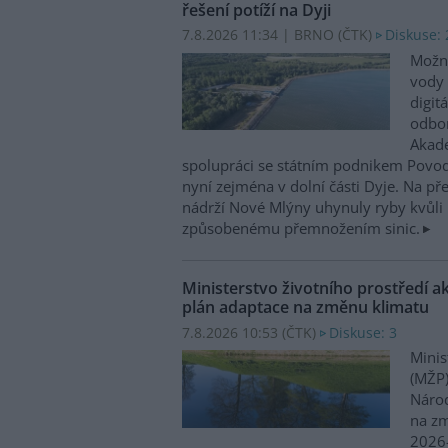
řešení potíží na Dyji
7.8.2026 11:34 | BRNO (
ČTK
)
Diskuse: 
Možn
vody 
digit
odbor
Akade
spolupráci se státním podnikem Povo
nyní zejména v dolní části Dyje. Na p
nádrží Nové Mlýny uhynuly ryby kvůli 
způsobenému přemnožením sinic.
Ministerstvo životního prostředí a
plán adaptace na změnu klimatu
7.8.2026 10:53 (
ČTK
)
Diskuse: 3
Minis
(MŽP)
Národ
na zm
2026–