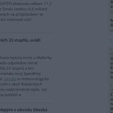
ž
 (OPŽP) alokovalo celkem 11,2
v
z fondu částkou 8,6 miliard
2
ných na přizpůsobení se
vání odolnosti vůči
M
ž
2
ích 33 stupňů, uvádí
7
o
hová teplota moře u Mallorky
O
ředu odpoledne mírně
o
E
hla 33 stupňů a tím
s
amenala nový španělský
z
rd.
Uvedla
to meteorologická
moře v okolí Baleárských
7
tos nadprůměrně teplé, což
n
na pobřeží.
Č
n
n
j
kolepým v obvodu Slezská
p