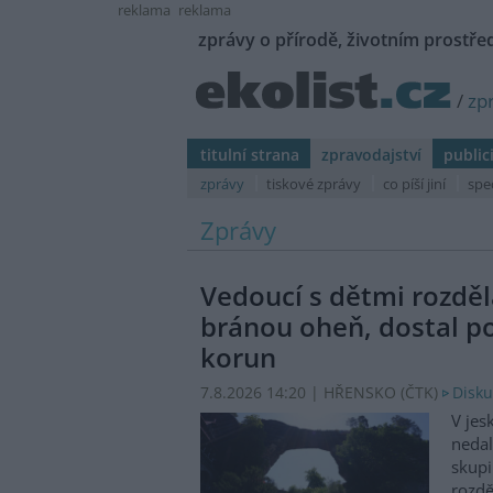
reklama
reklama
zprávy o přírodě, životním prostřed
/
zp
titulní strana
zpravodajství
public
zprávy
tiskové zprávy
co píší jiní
spe
Zprávy
Vedoucí s dětmi rozděl
bránou oheň, dostal p
korun
7.8.2026 14:20 | HŘENSKO (
ČTK
)
Disku
V jes
nedal
skupi
rozdě