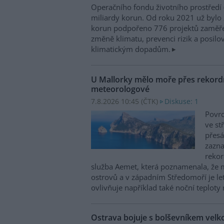
Operačního fondu životního prostředí
miliardy korun. Od roku 2021 už bylo 
korun podpořeno 776 projektů zaměře
změně klimatu, prevenci rizik a posilo
klimatickým dopadům.
U Mallorky mělo moře přes rekordn
meteorologové
7.8.2026 10:45 (
ČTK
)
Diskuse: 1
Povrc
ve st
přesá
zazn
reko
služba Aemet, která poznamenala, že 
ostrovů a v západním Středomoří je le
ovlivňuje například také noční teploty 
Ostrava bojuje s bolševníkem vel