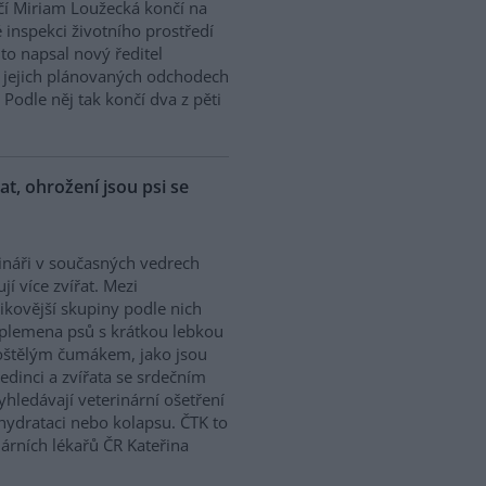
í Miriam Loužecká končí na
 inspekci životního prostředí
K to napsal nový ředitel
 O jejich plánovaných odchodech
Podle něj tak končí dva z pěti
řat, ohrožení jsou psi se
ináři v současných vedrech
ují více zvířat. Mezi
zikovější skupiny podle nich
 plemena psů s krátkou lebkou
oštělým čumákem, jako jsou
edinci a zvířata se srdečním
hledávají veterinární ošetření
ehydrataci nebo kolapsu. ČTK to
árních lékařů ČR Kateřina