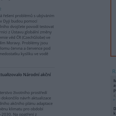
2
á řešení problémů s ubýváním
v Dyji budou pomocí
álního dvojčete povodí testovat
níci z Ústavu globální změny
mie věd ČR (CzechGlobe) ve
dím Moravy. Problémy jsou
řelomu června a července pod
nedostatku kyslíku ve vodě
ktualizovalo Národní akční
M
a
p
terstvo životního prostředí
4
 dokončilo návrh aktualizace
ního akčního plánu adaptace
D
ěnu klimatu pro období
k
2030. Na opatření z