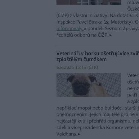
mluvč
České
(ČIŽP) z vlastní iniciativy. Na dotaz ČT
inspekce Pavel Straka (za Motoristy).
informovaly
v pondělí Seznam Zprávy. 
ředitelů odborů na ČIŽP.
Veterináři v horku ošetřují více zví
zploštělým čumákem
6.8.2026 15:15 (
ČTK
)
Veter
ošetř
nejri
patří
a zpl
například mopsi nebo buldočci, starší j
onemocněním. Jejich majitelé pro ně vy
nejčastěji kvůli přehřátí organismu, d
sdělila viceprezidentka Komory veterin
Valdhans.