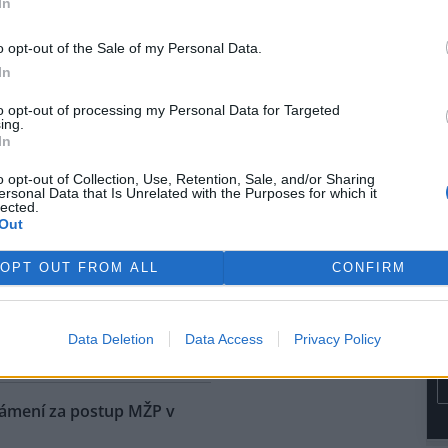
In
rvence automobilka přijala
dřívějších informací Škoda
o opt-out of the Sale of my Personal Data.
kém trhu začínat na 1,15
In
e dostane na přelomu roku.
to opt-out of processing my Personal Data for Targeted
ing.
ů níž, než bývá v létě
In
o opt-out of Collection, Use, Retention, Sale, and/or Sharing
ersonal Data that Is Unrelated with the Purposes for which it
na vodní nádrže Vír na
lected.
ku je oproti běžnému stavu v
Out
níž asi o osm metrů. Z vody už
upaly i kamenné obruby kdysi
OPT OUT FROM ALL
CONFIRM
ené cesty. Nádrž je ale pořád
i do vodáren, i když je letošní
ké, řekl ČTK vedoucí hrázný
Data Deletion
Data Access
Privacy Policy
námení za postup MŽP v