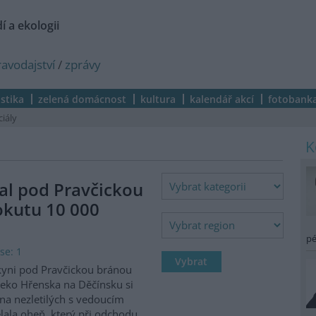
í a ekologii
ravodajství
/
zprávy
istika
zelená domácnost
kultura
kalendář akcí
fotobank
ciály
al pod Pravčickou
okutu 10 000
pé
se: 1
kyni pod Pravčickou bránou
eko Hřenska na Děčínsku si
na nezletilých s vedoucím
lala oheň, který při odchodu