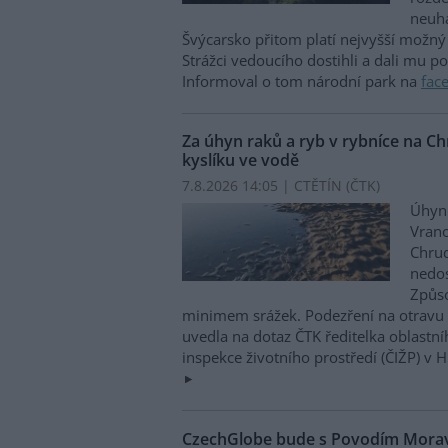
neuha
Švýcarsko přitom platí nejvyšší možný 
Strážci vedoucího dostihli a dali mu p
Informoval o tom národní park na
fac
Za úhyn raků a ryb v rybníce na 
kyslíku ve vodě
7.8.2026 14:05 | CTĚTÍN (
ČTK
)
Úhyn 
Vrano
Chru
nedos
Způso
minimem srážek. Podezření na otravu 
uvedla na dotaz ČTK ředitelka oblastn
inspekce životního prostředí (ČIŽP) v 
CzechGlobe bude s Povodím Moravy