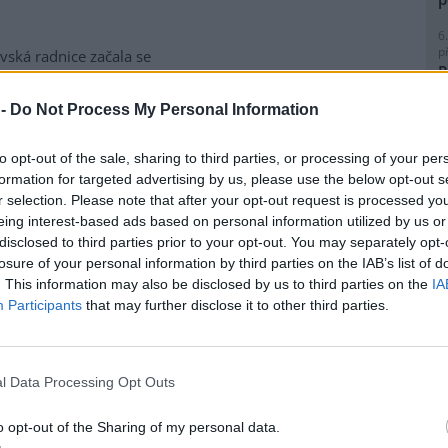
6
p
vská radnice začala se
R
matickou likvidací bolševníku
p
lepého, který patří k
l
 -
Do Not Process My Personal Information
ebezpečnějším invazním
m rostlin v Česku. Práce na
to opt-out of the sale, sharing to third parties, or processing of your per
ice ve Slezské Ostravě letos
formation for targeted advertising by us, please use the below opt-out s
to kombinuje chemické i
r selection. Please note that after your opt-out request is processed y
magistrátu Gabriela Pokorná.
8
eing interest-based ads based on personal information utilized by us or
K
disclosed to third parties prior to your opt-out. You may separately opt-
O
losure of your personal information by third parties on the IAB’s list of
lavi výrobu nového
. This information may also be disclosed by us to third parties on the
IA
9
O
Participants
that may further disclose it to other third parties.
s
obilka Škoda Auto zahájila ve
1
(
 hlavním závodě v Mladé
l Data Processing Opt Outs
H
lavi sériovou výrobu nového
p
elektrického sedmimístného
a
o opt-out of the Sharing of my personal data.
eaq. Jde o největší vůz v