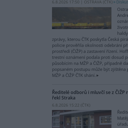
6.8.2026 17:50 | OSTRAVA (
ČTK
)
Diskus
Ostra
Andre
oznám
život
haldy
zprávy, kterou ČTK poskytla Česká pirá
policie prověřila okolnosti odebrání p
prostředí (ČIŽP) a zastavení řízení. Ho
trestní oznámení podala proti dosud 
působícím na MŽP a ČIŽP, případně dal
popsaném postupu může být zjištěna 
MŽP a ČIŽP ČTK shání.
Ředitelé odborů i mluvčí se z ČIŽP r
řekl Straka
6.8.2026 15:22 (
ČTK
)
Ředit
Matěj
úřadu