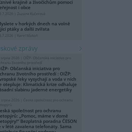
íznivé krajině a živočichům pomoci
eřejnost i obce
9.7.2026 | Zuzana Kučerová
yslete v horkých dnech na volně
ijící ptáky a další zvířata
8.7.2026 | Karel Makoň
tiskové zprávy
. srpna 2026 |
OIŽP- Občanská iniciativa pro
chranu životního prostředí
IŽP- Občanská iniciativa pro
chranu životního prostředí : OIŽP:
vropské řeky vysychají a voda v nich
e otepluje: Klimatická krize odhaluje
ásadní slabinu jaderné energetiky
. srpna 2026 |
Česká společnost pro ochranu
etopýrů
eská společnost pro ochranu
etopýrů: „Pomoc, máme v domě
etopýry!“ Bezplatná poradna ČESON
e v létě zavalena telefonáty. Sama
otřebuje finanční podporu.