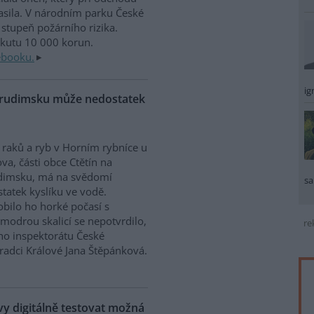
sila. V národním parku České
stupeň požárního rizika.
okutu 10 000 korun.
ebooku.
ig
Chrudimsku může nedostatek
raků a ryb v Horním rybníce u
va, části obce Ctětín na
dimsku, má na svědomí
sa
tatek kyslíku ve vodě.
bilo ho horké počasí s
modrou skalicí se nepotvrdilo,
re
ího inspektorátu České
Hradci Králové Jana Štěpánková.
 digitálně testovat možná