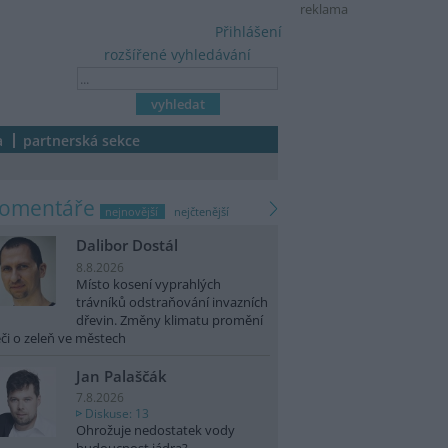
reklama
Přihlášení
rozšířené vyhledávání
a
partnerská sekce
komentáře
nejnovější
nejčtenější
Dalibor Dostál
8.8.2026
Místo kosení vyprahlých
trávníků odstraňování invazních
dřevin. Změny klimatu promění
či o zeleň ve městech
Jan Palaščák
7.8.2026
Diskuse: 13
Ohrožuje nedostatek vody