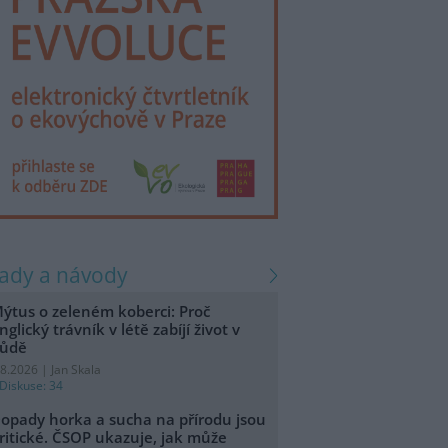
rady a návody
ýtus o zeleném koberci: Proč
nglický trávník v létě zabíjí život v
ůdě
.8.2026 | Jan Skala
Diskuse: 34
opady horka a sucha na přírodu jsou
ritické. ČSOP ukazuje, jak může