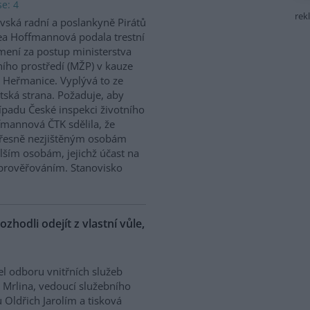
e: 4
rek
vská radní a poslankyně Pirátů
a Hoffmannová podala trestní
ení za postup ministerstva
ního prostředí (MŽP) v kauze
 Heřmanice. Vyplývá to ze
tská strana. Požaduje, aby
řípadu České inspekci životního
ffmannová ČTK sdělila, že
přesně nezjištěným osobám
ším osobám, jejichž účast na
prověřováním. Stanovisko
ozhodli odejít z vlastní vůle,
el odboru vnitřních služeb
 Mrlina, vedoucí služebního
 Oldřich Jarolím a tisková