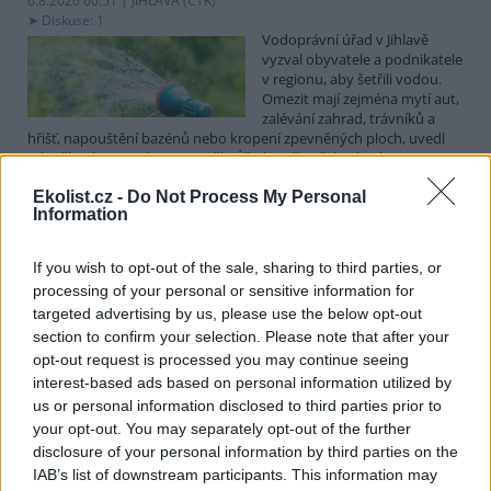
6.8.2026 00:51 | JIHLAVA (
ČTK
)
Diskuse: 1
Vodoprávní úřad v Jihlavě
vyzval obyvatele a podnikatele
v regionu, aby šetřili vodou.
Omezit mají zejména mytí aut,
zalévání zahrad, trávníků a
hřišť, napouštění bazénů nebo kropení zpevněných ploch, uvedl
mluvčí radnice Radovan Daněk. Úřad podle něj bude víc
kontrolovat povolené odběry. Výzva k šetření vodou platí pro
Ekolist.cz -
Do Not Process My Personal
všechny obce spadající pod Jihlavu jako obec s rozšířenou
Information
působností.
If you wish to opt-out of the sale, sharing to third parties, or
Celníci odhalili gang překupníků papoušků, zajistili
processing of your personal or sensitive information for
stovku ptáků
targeted advertising by us, please use the below opt-out
5.8.2026 20:13 (
ČTK
)
section to confirm your selection. Please note that after your
Celníci odhalili gang
opt-out request is processed you may continue seeing
překupníků chráněných druhů
interest-based ads based on personal information utilized by
papoušků působící v několika
krajích a zajistili asi stovku
us or personal information disclosed to third parties prior to
ptáků. S odchytem a
your opt-out. You may separately opt-out of the further
zajištěním zvířat celníkům pomohly zoo v Praze, Zlíně a Ostravě. V
disclosure of your personal information by third parties on the
ostravské zahradě také papoušci nalezli dočasné útočiště. V
IAB’s list of downstream participants. This information may
tiskové zprávě na
webu
celníků to oznámila mluvčí Celní správy ČR