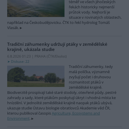
téměř ve všech jihočeských
řekách historicky nejmenší
průtok vody. Nejhorší je
situace v rovinatých oblastech,
například na Českobudějovicku. ČTK to řekl hydrolog Tomáš
Vlasák.
Tradiční záhumenky udržují ptáky v zemědělské
krajině, ukázala studie
6.8.2026 01:23 | PRAHA (
ČTK/Ekolist
)
Diskuse: 22
Tradiční záhumenky, tedy
malá políčka, významně
zvyšují počet i druhovou
rozmanitost ptáků v
zemědělské krajině.
Biodiverzitě prospívají také staré stodoly, otevřené půdy, pestré
zahrady a sady, které ptákům poskytují úkryt i vhodná místa ke
hnízdění. V jednolité zemědělské krajině naopak ptáků ubývá,
ukazuje studie Ústavu biologie obratlovců Akademie věd ČR,
kterou publikoval časopis
Agriculture, Ecosystems and
Environment
.