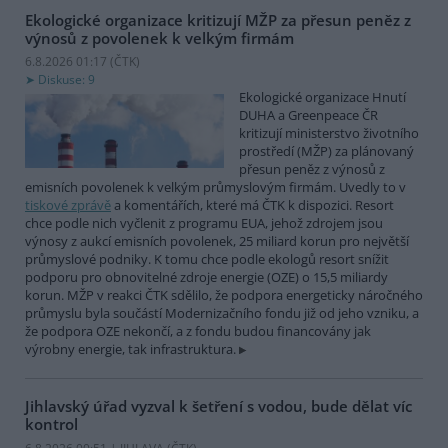
Ekologické organizace kritizují MŽP za přesun peněz z
výnosů z povolenek k velkým firmám
6.8.2026 01:17 (
ČTK
)
Diskuse: 9
Ekologické organizace Hnutí
DUHA a Greenpeace ČR
kritizují ministerstvo životního
prostředí (MŽP) za plánovaný
přesun peněz z výnosů z
emisních povolenek k velkým průmyslovým firmám. Uvedly to v
tiskové zprávě
a komentářích, které má ČTK k dispozici. Resort
chce podle nich vyčlenit z programu EUA, jehož zdrojem jsou
výnosy z aukcí emisních povolenek, 25 miliard korun pro největší
průmyslové podniky. K tomu chce podle ekologů resort snížit
podporu pro obnovitelné zdroje energie (OZE) o 15,5 miliardy
korun. MŽP v reakci ČTK sdělilo, že podpora energeticky náročného
průmyslu byla součástí Modernizačního fondu již od jeho vzniku, a
že podpora OZE nekončí, a z fondu budou financovány jak
výrobny energie, tak infrastruktura.
Jihlavský úřad vyzval k šetření s vodou, bude dělat víc
kontrol