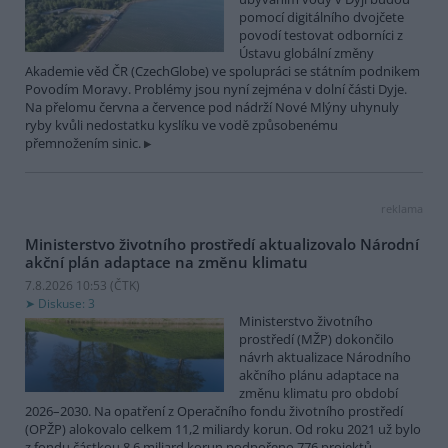
pomocí digitálního dvojčete
povodí testovat odborníci z
Ústavu globální změny
Akademie věd ČR (CzechGlobe) ve spolupráci se státním podnikem
Povodím Moravy. Problémy jsou nyní zejména v dolní části Dyje.
Na přelomu června a července pod nádrží Nové Mlýny uhynuly
ryby kvůli nedostatku kyslíku ve vodě způsobenému
přemnožením sinic.
reklama
Ministerstvo životního prostředí aktualizovalo Národní
akční plán adaptace na změnu klimatu
7.8.2026 10:53 (
ČTK
)
Diskuse: 3
Ministerstvo životního
prostředí (MŽP) dokončilo
návrh aktualizace Národního
akčního plánu adaptace na
změnu klimatu pro období
2026–2030. Na opatření z Operačního fondu životního prostředí
(OPŽP) alokovalo celkem 11,2 miliardy korun. Od roku 2021 už bylo
z fondu částkou 8,6 miliard korun podpořeno 776 projektů