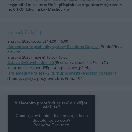
6. srpna 2026 |
Regionální muzeum Mělník, příspěvková organizace
Regionální muzeum Mělník, příspěvková organizace: Výstava 50
let CHKO Kokořínsko - Máchův kraj
kalendář akcí
8. srpna 2026 (sobota) 14:00 - 15:00
Komentované prohlídky výstavy Rostlinná Odysea
(Přednášky a
diskuse, )
9. srpna 2026 (neděle) 10:00 - 16:00
Oslava Světového dne lvů
(Festivaly a slavnosti, Praha 7 )
10. srpna 2026 (pondělí) - 14. srpna 2026 (pátek)
Hrajeme si v Pralese - 2. turnus příměstského letního tábora
(Tábory, výlety a pobytové akce, Praha 19 )