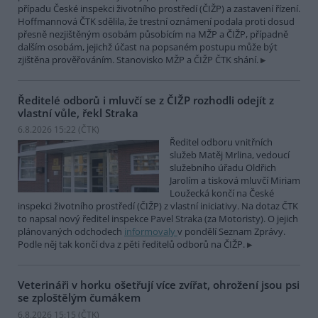
případu České inspekci životního prostředí (ČIŽP) a zastavení řízení.
Hoffmannová ČTK sdělila, že trestní oznámení podala proti dosud
přesně nezjištěným osobám působícím na MŽP a ČIŽP, případně
dalším osobám, jejichž účast na popsaném postupu může být
zjištěna prověřováním. Stanovisko MŽP a ČIŽP ČTK shání.
Ředitelé odborů i mluvčí se z ČIŽP rozhodli odejít z
vlastní vůle, řekl Straka
6.8.2026 15:22 (
ČTK
)
Ředitel odboru vnitřních
služeb Matěj Mrlina, vedoucí
služebního úřadu Oldřich
Jarolím a tisková mluvčí Miriam
Loužecká končí na České
inspekci životního prostředí (ČIŽP) z vlastní iniciativy. Na dotaz ČTK
to napsal nový ředitel inspekce Pavel Straka (za Motoristy). O jejich
plánovaných odchodech
informovaly
v pondělí Seznam Zprávy.
Podle něj tak končí dva z pěti ředitelů odborů na ČIŽP.
Veterináři v horku ošetřují více zvířat, ohrožení jsou psi
se zploštělým čumákem
6.8.2026 15:15 (
ČTK
)