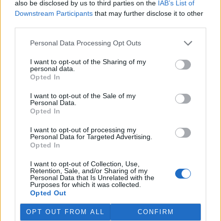
also be disclosed by us to third parties on the
IAB’s List of
Martina Kaňková. Případem se zabývá policie.
Downstream Participants
that may further disclose it to other
third parties.
Island vyhostí aktivisty bojující proti lovu velryb,
pronásledovali velrybáře
Personal Data Processing Opt Outs
5.8.2026 19:54 (
ČTK
)
I want to opt-out of the Sharing of my
Islandské úřady nařídily
personal data.
vyhoštění 21 aktivistů
Opted In
bojujících proti lovu velryb
poté, co minulý týden
I want to opt-out of the Sale of my
pobřežní stráž s policií zabavily
Personal Data.
jejich loď, která pronásledovala velrybářské plavidlo. Pasažéři lodi
Opted In
patřící nadaci kanadsko-amerického ekologického aktivisty Paula
Watsona jsou od té doby zadržováni v Reykjavíku. Sám Watson na
I want to opt-out of processing my
palubě nebyl. Píše o tom agentura AFP s odvoláním na islandskou
Personal Data for Targeted Advertising.
policii.
Opted In
I want to opt-out of Collection, Use,
Záchranná stanice v Praze přijímá kvůli vedrům více
Retention, Sale, and/or Sharing of my
Personal Data that Is Unrelated with the
volně žijících zvířat
Purposes for which it was collected.
5.8.2026 17:40 | PRAHA (
ČTK
)
Opted Out
Kvůli vysokým letním
teplotám pracovníci pražské
OPT OUT FROM ALL
CONFIRM
záchranné stanice pro volně