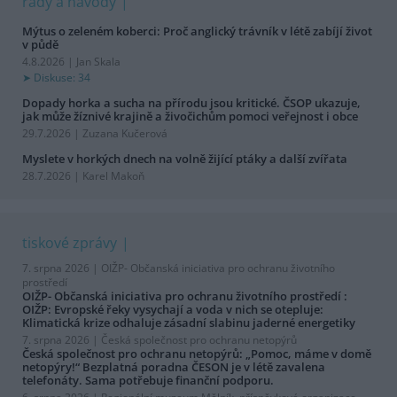
rady a návody
Mýtus o zeleném koberci: Proč anglický trávník v létě zabíjí život
v půdě
4.8.2026 | Jan Skala
Diskuse: 34
Dopady horka a sucha na přírodu jsou kritické. ČSOP ukazuje,
jak může žíznivé krajině a živočichům pomoci veřejnost i obce
29.7.2026 | Zuzana Kučerová
Myslete v horkých dnech na volně žijící ptáky a další zvířata
28.7.2026 | Karel Makoň
tiskové zprávy
7. srpna 2026 |
OIŽP- Občanská iniciativa pro ochranu životního
prostředí
OIŽP- Občanská iniciativa pro ochranu životního prostředí :
OIŽP: Evropské řeky vysychají a voda v nich se otepluje:
Klimatická krize odhaluje zásadní slabinu jaderné energetiky
7. srpna 2026 |
Česká společnost pro ochranu netopýrů
Česká společnost pro ochranu netopýrů: „Pomoc, máme v domě
netopýry!“ Bezplatná poradna ČESON je v létě zavalena
telefonáty. Sama potřebuje finanční podporu.