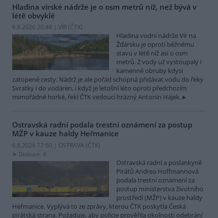
Hladina vírské nádrže je o osm metrů níž, než bývá v
létě obvyklé
6.8.2026 20:48 | VÍR (
ČTK
)
Hladina vodní nádrže Vír na
Žďársku je oproti běžnému
stavu v létě níž asi o osm
metrů. Z vody už vystoupaly i
kamenné obruby kdysi
zatopené cesty. Nádrž je ale pořád schopná přidávat vodu do řeky
Svratky i do vodáren, i když je letošní léto oproti předchozím
mimořádně horké, řekl ČTK vedoucí hrázný Antonín Hájek.
Ostravská radní podala trestní oznámení za postup
MŽP v kauze haldy Heřmanice
6.8.2026 17:50 | OSTRAVA (
ČTK
)
Diskuse: 4
Ostravská radní a poslankyně
Pirátů Andrea Hoffmannová
podala trestní oznámení za
postup ministerstva životního
prostředí (MŽP) v kauze haldy
Heřmanice. Vyplývá to ze zprávy, kterou ČTK poskytla Česká
pirátská strana. Požaduje, aby policie prověřila okolnosti odebrání