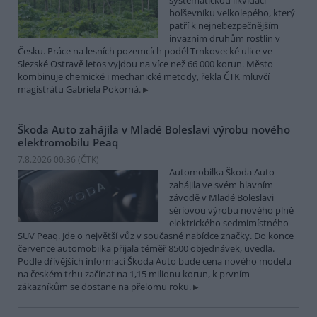
systematickou likvidací
bolševníku velkolepého, který
patří k nejnebezpečnějším
invazním druhům rostlin v
Česku. Práce na lesních pozemcích podél Trnkovecké ulice ve
Slezské Ostravě letos vyjdou na více než 66 000 korun. Město
kombinuje chemické i mechanické metody, řekla ČTK mluvčí
magistrátu Gabriela Pokorná.
Škoda Auto zahájila v Mladé Boleslavi výrobu nového
elektromobilu Peaq
7.8.2026 00:36 (
ČTK
)
Automobilka Škoda Auto
zahájila ve svém hlavním
závodě v Mladé Boleslavi
sériovou výrobu nového plně
elektrického sedmimístného
SUV Peaq. Jde o největší vůz v současné nabídce značky. Do konce
července automobilka přijala téměř 8500 objednávek, uvedla.
Podle dřívějších informací Škoda Auto bude cena nového modelu
na českém trhu začínat na 1,15 milionu korun, k prvním
zákazníkům se dostane na přelomu roku.