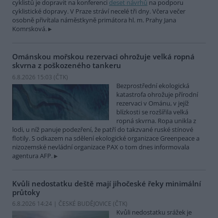
cyklistů je dopravit na konferenci
deset návrhů
na podporu
cyklistické dopravy. V Praze stráví necelé tři dny. Včera večer
osobně přivítala náměstkyně primátora hl. m. Prahy Jana
Komrsková.
Ománskou mořskou rezervaci ohrožuje velká ropná
skvrna z poškozeného tankeru
6.8.2026 15:03 (
ČTK
)
Bezprostřední ekologická
katastrofa ohrožuje přírodní
rezervaci v Ománu, v jejíž
blízkosti se rozšířila velká
ropná skvrna. Ropa unikla z
lodi, u níž panuje podezření, že patří do takzvané ruské stínové
flotily. S odkazem na sdělení ekologické organizace Greenpeace a
nizozemské nevládní organizace PAX o tom dnes informovala
agentura AFP.
Kvůli nedostatku deště mají jihočeské řeky minimální
průtoky
6.8.2026 14:24 | ČESKÉ BUDĚJOVICE (
ČTK
)
Kvůli nedostatku srážek je