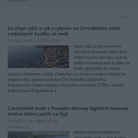
reklama
Za úhyn raků a ryb v rybníce na Chrudimsku může
nedostatek kyslíku ve vodě
7.8.2026 14:05 | CTĚTÍN (
ČTK
)
Úhyn raků a ryb v Horním
rybníce u Vranova, části obce
Ctětín na Chrudimsku, má na
svědomí nedostatek kyslíku ve
vodě. Způsobilo ho horké
počasí s minimem srážek. Podezření na otravu modrou skalicí se
nepotvrdilo, uvedla na dotaz ČTK ředitelka oblastního
inspektorátu České inspekce životního prostředí (ČIŽP) v Hradci
Králové Jana Štěpánková.
CzechGlobe bude s Povodím Moravy digitálně testovat
možná řešení potíží na Dyji
7.8.2026 11:34 | BRNO (
ČTK
)
Diskuse: 2
Možná řešení problémů s
ubýváním vody v Dyji budou