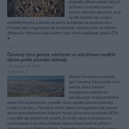
důsledku dlouhodobě nízkých
průtoků a suchého počasí
vyschl. Městský obvod VI chce
využít období bez vody k
vyčištění koryta, a obrátil se proto se žádostí na správce toku,
Povodí Labe. Organizace ale požadavek odmítla s tím, že údržbu
dělala už v červnu a další zásah v tuto chvíli neplánuje, zjistila ČTK.
Červený chce peníze ušetřené za rekultivaci rozdělit
obcím podle původní dohody
5.8.2026 01:29 (
ČTK
)
Diskuse: 2
Ministr životního prostředí
Igor Červený (Motoristé) chce
peníze, které Severní
energetická ušetřila na
rekultivacích hnědouhelného
lomu ČSA na Mostecku, rozdělit obcím podle původní dohody.
Uvedl to na síti
X
. Původně chtěla Severní energetická dát peníze
obcím prostřednictvím Státního fondu životního prostředí (SFŽP),
v pondělí ale společnost uvedla, že hodlá sama rozhodnout o
využití peněz a že chce ohledně výše podpory jednat přímo s
obcemi v okolí těžební oblasti. Červeného krok překvapil, postup