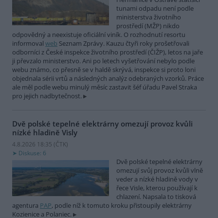
tunami odpadu není podle
ministerstva životního
prostředí (MŽP) nikdo
odpovědný a neexistuje oficiální viník. O rozhodnutí resortu
informoval
web
Seznam Zprávy. Kauzu čtyři roky prošetřovali
odborníci z České inspekce životního prostředí (ČIŽP), letos na jaře
ji převzalo ministerstvo. Ani po letech vyšetřování nebylo podle
webu známo, co přesně se v haldě skrývá, inspekce si proto loni
objednala sérii vrtů a následných analýz odebraných vzorků. Práce
ale měl podle webu minulý měsíc zastavit šéf úřadu Pavel Straka
pro jejich nadbytečnost.
Dvě polské tepelné elektrárny omezují provoz kvůli
nízké hladině Visly
4.8.2026 18:35 (
ČTK
)
Diskuse: 6
Dvě polské tepelné elektrárny
omezují svůj provoz kvůli vlně
veder a nízké hladině vody v
řece Visle, kterou používají k
chlazení. Napsala to tisková
agentura
PAP
, podle níž k tomuto kroku přistoupily elektrárny
Kozienice a Polaniec.