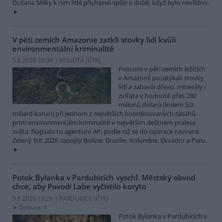
Dušana Milky k nim lidé přicházeli spíše v době, když bylo nevlídno.
V pěti zemích Amazonie zatkli stovky lidí kvůli
environmentální kriminalitě
5.8.2026 10:34 | BOGOTÁ (
ČTK
)
Policisté v pěti zemích ležících
v Amazonii pozatýkali stovky
lidí a zabavili dřevo, minerály i
zvířata v hodnotě přes 280
milionů dolarů (kolem 5,9
miliard korun) při jednom z největších koordinovaných zásahů
proti environmentální kriminalitě v největším deštném pralese
světa. Napsala to agentura AP, podle níž se do operace nazvané
Zelený štít 2026 zapojily Bolívie, Brazílie, Kolumbie, Ekvádor a Peru.
Potok Bylanka v Pardubicích vyschl. Městský obvod
chce, aby Povodí Labe vyčistilo koryto
5.8.2026 10:26 | PARDUBICE (
ČTK
)
Diskuse: 1
Potok Bylanka v Pardubicích v