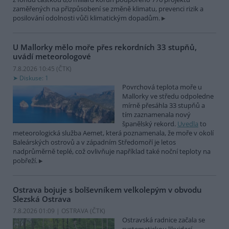
zaměřených na přizpůsobení se změně klimatu, prevenci rizik a
posilování odolnosti vůči klimatickým dopadům.
U Mallorky mělo moře přes rekordních 33 stupňů,
uvádí meteorologové
7.8.2026 10:45 (
ČTK
)
Diskuse: 1
Povrchová teplota moře u
Mallorky ve středu odpoledne
mírně přesáhla 33 stupňů a
tím zaznamenala nový
španělský rekord.
Uvedla
to
meteorologická služba Aemet, která poznamenala, že moře v okolí
Baleárských ostrovů a v západním Středomoří je letos
nadprůměrně teplé, což ovlivňuje například také noční teploty na
pobřeží.
Ostrava bojuje s bolševníkem velkolepým v obvodu
Slezská Ostrava
7.8.2026 01:09 | OSTRAVA (
ČTK
)
Ostravská radnice začala se