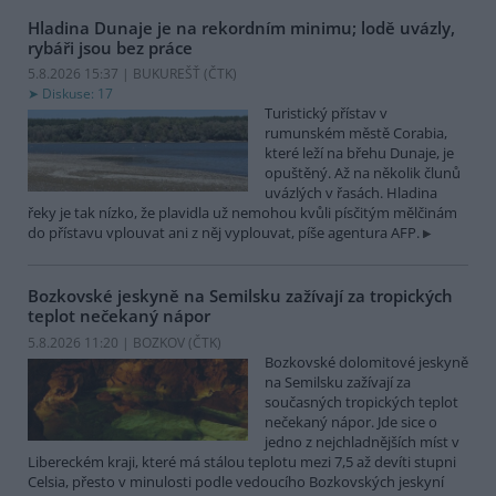
Hladina Dunaje je na rekordním minimu; lodě uvázly,
rybáři jsou bez práce
5.8.2026 15:37 | BUKUREŠŤ (
ČTK
)
Diskuse: 17
Turistický přístav v
rumunském městě Corabia,
které leží na břehu Dunaje, je
opuštěný. Až na několik člunů
uvázlých v řasách. Hladina
řeky je tak nízko, že plavidla už nemohou kvůli písčitým mělčinám
do přístavu vplouvat ani z něj vyplouvat, píše agentura AFP.
Bozkovské jeskyně na Semilsku zažívají za tropických
teplot nečekaný nápor
5.8.2026 11:20 | BOZKOV (
ČTK
)
Bozkovské dolomitové jeskyně
na Semilsku zažívají za
současných tropických teplot
nečekaný nápor. Jde sice o
jedno z nejchladnějších míst v
Libereckém kraji, které má stálou teplotu mezi 7,5 až devíti stupni
Celsia, přesto v minulosti podle vedoucího Bozkovských jeskyní