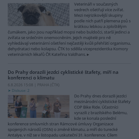
Veterináři v současných
vedrech ošetřují více zvířat.
Mezi nejrizikovější skupiny
podle nich patří plemena psů s
krátkou lebkou a zploštělým
čumákem, jako jsou například mopsi nebo buldočci, starší jedinci a
zvířata se srdečním onemocněním. Jejich majitelé pro ně
vyhledávají veterinární ošetření nejčastěji kvůli přehřátí organismu,
dehydrataci nebo kolapsu. ČTK to sdělila viceprezidentka Komory
veterinárních lékařů ČR Kateřina Valdhans.
Do Prahy dorazili jezdci cyklistické štafety, míří na
konferenci o klimatu
6.8.2026 15:08 | PRAHA (
ČTK
)
Diskuse: 2
Do Prahy dnes dorazili jezdci
mezinárodní cyklistické štafety
COP Bike Ride. Účastníci
vyrazili z brazilského Belému,
kde se konala poslední
konference smluvních stran Rámcové úmluvy Organizace
spojených národů (OSN) o změně klimatu, a míří do turecké
Antalye, v níž se v listopadu uskuteční 31. konference. Cílem