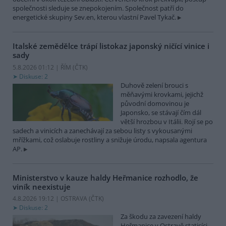
společnosti sleduje se znepokojením. Společnost patří do
energetické skupiny Sev.en, kterou vlastní Pavel Tykač.
Italské zemědělce trápí listokaz japonský ničící vinice i
sady
5.8.2026 01:12 | ŘÍM (
ČTK
)
Diskuse: 2
Duhově zelení brouci s
měňavými krovkami, jejichž
původní domovinou je
Japonsko, se stávají čím dál
větší hrozbou v Itálii. Rojí se po
sadech a vinicích a zanechávají za sebou listy s vykousanými
mřížkami, což oslabuje rostliny a snižuje úrodu, napsala agentura
AP.
Ministerstvo v kauze haldy Heřmanice rozhodlo, že
viník neexistuje
4.8.2026 19:12 | OSTRAVA (
ČTK
)
Diskuse: 2
Za škodu za zavezení haldy
Heřmanice v Ostravě statisíci