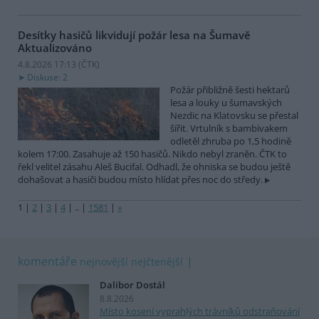
Desítky hasičů likvidují požár lesa na Šumavě
Aktualizováno
4.8.2026 17:13 (
ČTK
)
Diskuse: 2
Požár přibližně šesti hektarů
lesa a louky u šumavských
Nezdic na Klatovsku se přestal
šířit. Vrtulník s bambivakem
odletěl zhruba po 1,5 hodině
kolem 17:00. Zasahuje až 150 hasičů. Nikdo nebyl zraněn. ČTK to
řekl velitel zásahu Aleš Bucifal. Odhadl, že ohniska se budou ještě
dohašovat a hasiči budou místo hlídat přes noc do středy.
1
|
2
|
3
|
4
|
..
|
1581
|
»
komentáře
nejnovější
nejčtenější
Dalibor Dostál
8.8.2026
Místo kosení vyprahlých trávníků odstraňování