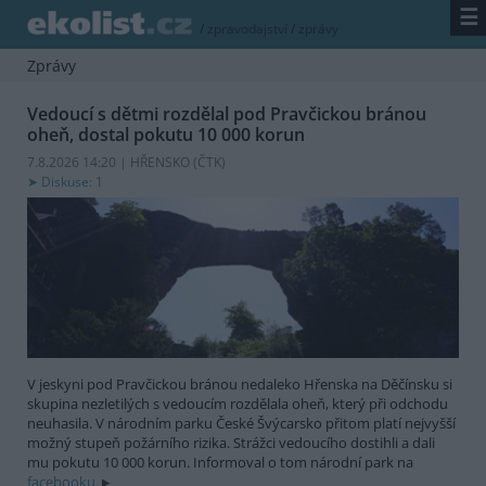
☰
/
zpravodajství
/
zprávy
Zprávy
Vedoucí s dětmi rozdělal pod Pravčickou bránou
oheň, dostal pokutu 10 000 korun
7.8.2026 14:20 | HŘENSKO (
ČTK
)
Diskuse: 1
V jeskyni pod Pravčickou bránou nedaleko Hřenska na Děčínsku si
skupina nezletilých s vedoucím rozdělala oheň, který při odchodu
neuhasila. V národním parku České Švýcarsko přitom platí nejvyšší
možný stupeň požárního rizika. Strážci vedoucího dostihli a dali
mu pokutu 10 000 korun. Informoval o tom národní park na
facebooku.