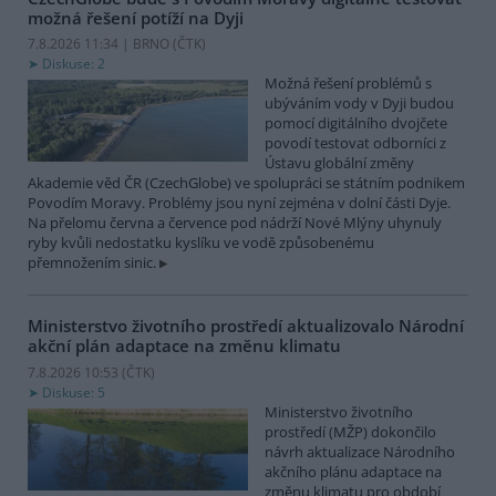
možná řešení potíží na Dyji
7.8.2026 11:34 | BRNO (
ČTK
)
Diskuse: 2
Možná řešení problémů s
ubýváním vody v Dyji budou
pomocí digitálního dvojčete
povodí testovat odborníci z
Ústavu globální změny
Akademie věd ČR (CzechGlobe) ve spolupráci se státním podnikem
Povodím Moravy. Problémy jsou nyní zejména v dolní části Dyje.
Na přelomu června a července pod nádrží Nové Mlýny uhynuly
ryby kvůli nedostatku kyslíku ve vodě způsobenému
přemnožením sinic.
Ministerstvo životního prostředí aktualizovalo Národní
akční plán adaptace na změnu klimatu
7.8.2026 10:53 (
ČTK
)
Diskuse: 5
Ministerstvo životního
prostředí (MŽP) dokončilo
návrh aktualizace Národního
akčního plánu adaptace na
změnu klimatu pro období