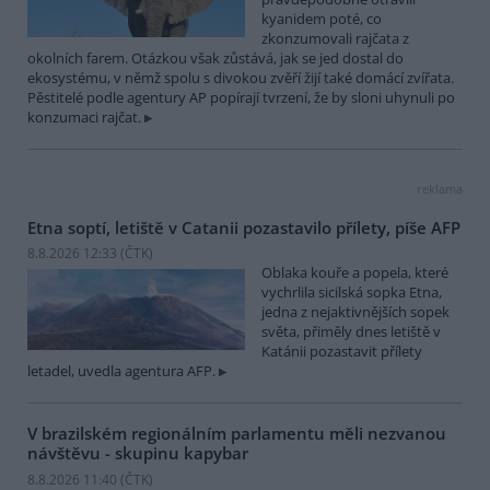
kyanidem poté, co
zkonzumovali rajčata z
okolních farem. Otázkou však zůstává, jak se jed dostal do
ekosystému, v němž spolu s divokou zvěří žijí také domácí zvířata.
Pěstitelé podle agentury AP popírají tvrzení, že by sloni uhynuli po
konzumaci rajčat.
reklama
Etna soptí, letiště v Catanii pozastavilo přílety, píše AFP
8.8.2026 12:33 (
ČTK
)
Oblaka kouře a popela, které
vychrlila sicilská sopka Etna,
jedna z nejaktivnějších sopek
světa, přiměly dnes letiště v
Katánii pozastavit přílety
letadel, uvedla agentura AFP.
V brazilském regionálním parlamentu měli nezvanou
návštěvu - skupinu kapybar
8.8.2026 11:40 (
ČTK
)