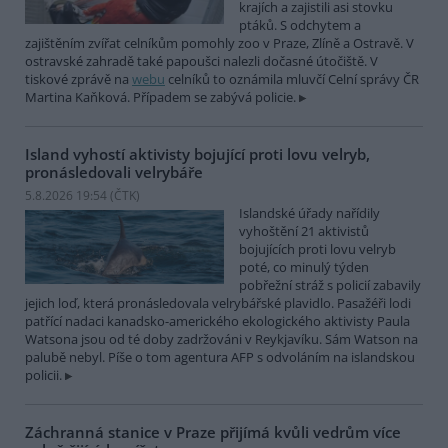
krajích a zajistili asi stovku
ptáků. S odchytem a
zajištěním zvířat celníkům pomohly zoo v Praze, Zlíně a Ostravě. V
ostravské zahradě také papoušci nalezli dočasné útočiště. V
tiskové zprávě na
webu
celníků to oznámila mluvčí Celní správy ČR
Martina Kaňková. Případem se zabývá policie.
Island vyhostí aktivisty bojující proti lovu velryb,
pronásledovali velrybáře
5.8.2026 19:54 (
ČTK
)
Islandské úřady nařídily
vyhoštění 21 aktivistů
bojujících proti lovu velryb
poté, co minulý týden
pobřežní stráž s policií zabavily
jejich loď, která pronásledovala velrybářské plavidlo. Pasažéři lodi
patřící nadaci kanadsko-amerického ekologického aktivisty Paula
Watsona jsou od té doby zadržováni v Reykjavíku. Sám Watson na
palubě nebyl. Píše o tom agentura AFP s odvoláním na islandskou
policii.
Záchranná stanice v Praze přijímá kvůli vedrům více