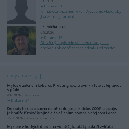
6.8.2026
Diskuse: 51
Klimatická krize není over. Vyzýváme vládu, aby
ji přestala ignorovat
Jiří Michalisko
6.8.2026
Diskuse: 18
Otevřený dopis ministerstvu průmyslu a
obchodu ohledně sanace odvalu Heřmanice
rady a návody
Mýtus o zeleném koberci: Proč anglický trávník v létě zabíjí život
v půdě
4.8.2026 | Jan Skala
Diskuse: 34
Dopady horka a sucha na přírodu jsou kritické. ČSOP ukazuje,
jak může žíznivé krajině a živočichům pomoci veřejnost i obce
29.7.2026 | Zuzana Kučerová
Myslete v horkých dnech na volně žijící ptáky a další zvířata