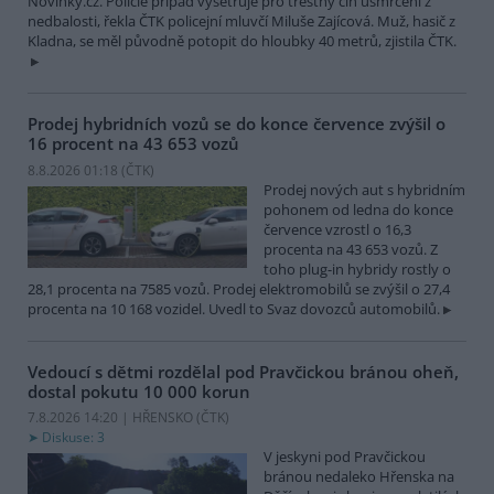
Novinky.cz. Policie případ vyšetřuje pro trestný čin usmrcení z
nedbalosti, řekla ČTK policejní mluvčí Miluše Zajícová. Muž, hasič z
Kladna, se měl původně potopit do hloubky 40 metrů, zjistila ČTK.
Prodej hybridních vozů se do konce července zvýšil o
16 procent na 43 653 vozů
8.8.2026 01:18 (
ČTK
)
Prodej nových aut s hybridním
pohonem od ledna do konce
července vzrostl o 16,3
procenta na 43 653 vozů. Z
toho plug-in hybridy rostly o
28,1 procenta na 7585 vozů. Prodej elektromobilů se zvýšil o 27,4
procenta na 10 168 vozidel. Uvedl to Svaz dovozců automobilů.
Vedoucí s dětmi rozdělal pod Pravčickou bránou oheň,
dostal pokutu 10 000 korun
7.8.2026 14:20 | HŘENSKO (
ČTK
)
Diskuse: 3
V jeskyni pod Pravčickou
bránou nedaleko Hřenska na