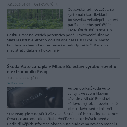
7.8.2026 01:09 | OSTRAVA (
ČTK
)
Ostravská radnice začala se
systematickou likvidací
bolševníku velkolepého, který
patří k nejnebezpečnějším
invazním druhům rostlin v
Česku. Práce na lesních pozemcích podél Trnkovecké ulice ve
Slezské Ostravě letos vyjdou na více než 66 000 korun. Město
kombinuje chemické i mechanické metody, řekla ČTK mluvčí
magistrátu Gabriela Pokorná.
Škoda Auto zahájila v Mladé Boleslavi výrobu nového
elektromobilu Peaq
7.8.2026 00:36 (
ČTK
)
Diskuse: 1
Automobilka Škoda Auto
zahájila ve svém hlavním
závodě v Mladé Boleslavi
sériovou výrobu nového plně
elektrického sedmimístného
SUV Peaq. Jde o největší vůz v současné nabídce značky. Do konce
července automobilka přijala téměř 8500 objednávek, uvedla.
Podle dřívějších informací Škoda Auto bude cena nového modelu