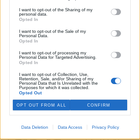
I want to opt-out of the Sharing of my
Veterináři v horku ošetřují více zvířat, ohrožení jsou psi
personal data.
se zploštělým čumákem
Opted In
6.8.2026 15:15 (
ČTK
)
Veterináři v současných
I want to opt-out of the Sale of my
Personal Data.
vedrech ošetřují více zvířat.
Opted In
Mezi nejrizikovější skupiny
podle nich patří plemena psů s
I want to opt-out of processing my
krátkou lebkou a zploštělým
Personal Data for Targeted Advertising.
čumákem, jako jsou například mopsi nebo buldočci, starší jedinci a
Opted In
zvířata se srdečním onemocněním. Jejich majitelé pro ně
vyhledávají veterinární ošetření nejčastěji kvůli přehřátí organismu,
I want to opt-out of Collection, Use,
dehydrataci nebo kolapsu. ČTK to sdělila viceprezidentka Komory
Retention, Sale, and/or Sharing of my
veterinárních lékařů ČR Kateřina Valdhans.
Personal Data that Is Unrelated with the
Purposes for which it was collected.
Opted Out
Do Prahy dorazili jezdci cyklistické štafety, míří na
konferenci o klimatu
OPT OUT FROM ALL
CONFIRM
6.8.2026 15:08 | PRAHA (
ČTK
)
Diskuse: 2
Do Prahy dnes dorazili jezdci
Data Deletion
Data Access
Privacy Policy
mezinárodní cyklistické štafety
COP Bike Ride. Účastníci