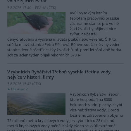
volně žijících zvířat
5.8.2026 17:40 | PRAHA (
ČTK
)
Kvůli vysokým letním
teplotám pracovníci pražské
záchranné stanice pro volně
žijící živočichy přijímají více
zvířat, nejčastěji
dehydratovaná a vysílená mláďata ptáků nebo veverek. ČTK to
sdělila mluvčí stanice Petra Fišerová. Během současné vlny veder
stanice denně ošetří desítky živočichů, při první letošní vlně horka
jich za jeden týden přijali rekordních 578.
V rybnících Rybářství Třeboň vyschla třetina vody,
nejvíce v historii firmy
5.8.2026 15:42 (
ČTK
)
Diskuse: 2
V rybnících Rybářství Třeboň,
které hospodaří na 8000
hektarech vodní plochy, chybí
více než třetina vody. Oproti
běžnému zdržovaném objemu
75 milionů metrů krychlových vody je v rybnících o 28 milionů
metrů krychlových vody méně. Každý týden se kvůli extrémně