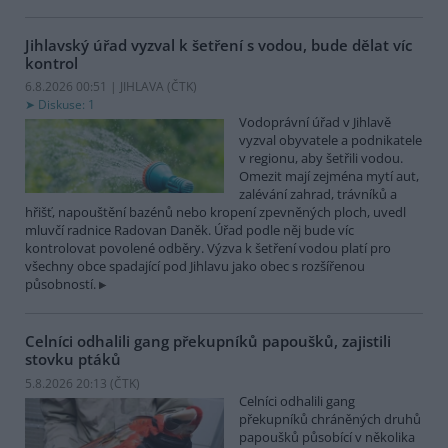
Jihlavský úřad vyzval k šetření s vodou, bude dělat víc
kontrol
6.8.2026 00:51 | JIHLAVA (
ČTK
)
Diskuse: 1
Vodoprávní úřad v Jihlavě
vyzval obyvatele a podnikatele
v regionu, aby šetřili vodou.
Omezit mají zejména mytí aut,
zalévání zahrad, trávníků a
hřišť, napouštění bazénů nebo kropení zpevněných ploch, uvedl
mluvčí radnice Radovan Daněk. Úřad podle něj bude víc
kontrolovat povolené odběry. Výzva k šetření vodou platí pro
všechny obce spadající pod Jihlavu jako obec s rozšířenou
působností.
Celníci odhalili gang překupníků papoušků, zajistili
stovku ptáků
5.8.2026 20:13 (
ČTK
)
Celníci odhalili gang
překupníků chráněných druhů
papoušků působící v několika