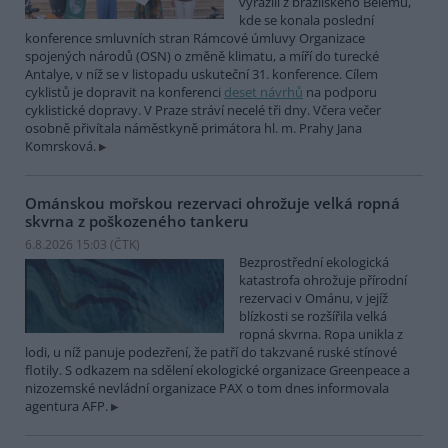
vyrazili z brazilského Belému,
kde se konala poslední
konference smluvních stran Rámcové úmluvy Organizace
spojených národů (OSN) o změně klimatu, a míří do turecké
Antalye, v níž se v listopadu uskuteční 31. konference. Cílem
cyklistů je dopravit na konferenci
deset návrhů
na podporu
cyklistické dopravy. V Praze stráví necelé tři dny. Včera večer
osobně přivítala náměstkyně primátora hl. m. Prahy Jana
Komrsková.
Ománskou mořskou rezervaci ohrožuje velká ropná
skvrna z poškozeného tankeru
6.8.2026 15:03 (
ČTK
)
Bezprostřední ekologická
katastrofa ohrožuje přírodní
rezervaci v Ománu, v jejíž
blízkosti se rozšířila velká
ropná skvrna. Ropa unikla z
lodi, u níž panuje podezření, že patří do takzvané ruské stínové
flotily. S odkazem na sdělení ekologické organizace Greenpeace a
nizozemské nevládní organizace PAX o tom dnes informovala
agentura AFP.