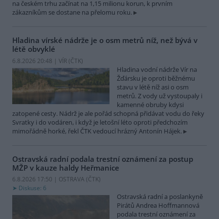
na českém trhu začínat na 1,15 milionu korun, k prvním
zákazníkům se dostane na přelomu roku.
Hladina vírské nádrže je o osm metrů níž, než bývá v
létě obvyklé
6.8.2026 20:48 | VÍR (
ČTK
)
Hladina vodní nádrže Vír na
Žďársku je oproti běžnému
stavu v létě níž asi o osm
metrů. Z vody už vystoupaly i
kamenné obruby kdysi
zatopené cesty. Nádrž je ale pořád schopná přidávat vodu do řeky
Svratky i do vodáren, i když je letošní léto oproti předchozím
mimořádně horké, řekl ČTK vedoucí hrázný Antonín Hájek.
Ostravská radní podala trestní oznámení za postup
MŽP v kauze haldy Heřmanice
6.8.2026 17:50 | OSTRAVA (
ČTK
)
Diskuse: 6
Ostravská radní a poslankyně
Pirátů Andrea Hoffmannová
podala trestní oznámení za