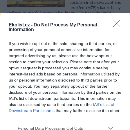
postup ministerstva životního
prostředí (MŽP) v kauze haldy
Heřmanice. Vyplývá to ze zprávy, kterou ČTK poskytla Česká
pirátská strana. Požaduje, aby policie prověřila okolnosti odebrání
případu České inspekci životního prostředí (ČIŽP) a zastavení řízení.
Ekolist.cz -
Do Not Process My Personal
Hoffmannová ČTK sdělila, že trestní oznámení podala proti dosud
Information
přesně nezjištěným osobám působícím na MŽP a ČIŽP, případně
dalším osobám, jejichž účast na popsaném postupu může být
If you wish to opt-out of the sale, sharing to third parties, or
zjištěna prověřováním. Stanovisko MŽP a ČIŽP ČTK shání.
processing of your personal or sensitive information for
targeted advertising by us, please use the below opt-out
Ředitelé odborů i mluvčí se z ČIŽP rozhodli odejít z
section to confirm your selection. Please note that after your
vlastní vůle, řekl Straka
opt-out request is processed you may continue seeing
6.8.2026 15:22 (
ČTK
)
interest-based ads based on personal information utilized by
Diskuse: 1
us or personal information disclosed to third parties prior to
Ředitel odboru vnitřních
your opt-out. You may separately opt-out of the further
služeb Matěj Mrlina, vedoucí
disclosure of your personal information by third parties on the
služebního úřadu Oldřich
IAB’s list of downstream participants. This information may
Jarolím a tisková mluvčí Miriam
Loužecká končí na České
also be disclosed by us to third parties on the
IAB’s List of
inspekci životního prostředí (ČIŽP) z vlastní iniciativy. Na dotaz ČTK
Downstream Participants
that may further disclose it to other
to napsal nový ředitel inspekce Pavel Straka (za Motoristy). O jejich
third parties.
plánovaných odchodech
informovaly
v pondělí Seznam Zprávy.
Podle něj tak končí dva z pěti ředitelů odborů na ČIŽP.
Personal Data Processing Opt Outs