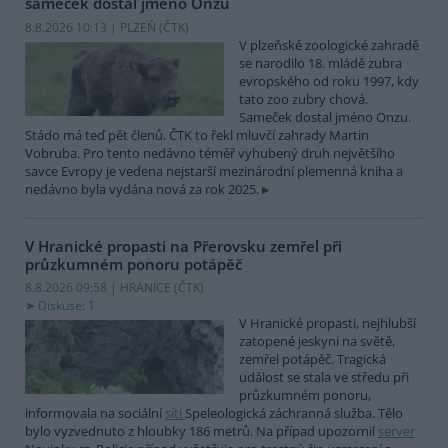
sameček dostal jméno Onzu
8.8.2026 10:13 | PLZEŇ (
ČTK
)
V plzeňské zoologické zahradě
se narodilo 18. mládě zubra
evropského od roku 1997, kdy
tato zoo zubry chová.
Sameček dostal jméno Onzu.
Stádo má teď pět členů. ČTK to řekl mluvčí zahrady Martin
Vobruba. Pro tento nedávno téměř vyhubený druh největšího
savce Evropy je vedena nejstarší mezinárodní plemenná kniha a
nedávno byla vydána nová za rok 2025.
V Hranické propasti na Přerovsku zemřel při
průzkumném ponoru potápěč
8.8.2026 09:58 | HRANICE (
ČTK
)
Diskuse: 1
V Hranické propasti, nejhlubší
zatopené jeskyni na světě,
zemřel potápěč. Tragická
událost se stala ve středu při
průzkumném ponoru,
informovala na sociální
síti
Speleologická záchranná služba. Tělo
bylo vyzvednuto z hloubky 186 metrů. Na případ upozornil
server