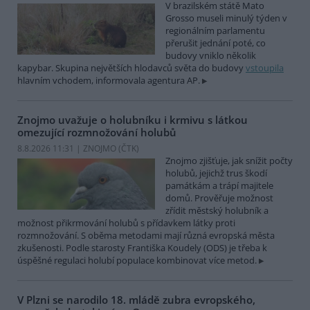
V brazilském státě Mato
Grosso museli minulý týden v
regionálním parlamentu
přerušit jednání poté, co
budovy vniklo několik
kapybar. Skupina největších hlodavců světa do budovy
vstoupila
hlavním vchodem, informovala agentura AP.
Znojmo uvažuje o holubníku i krmivu s látkou
omezující rozmnožování holubů
8.8.2026 11:31 | ZNOJMO (
ČTK
)
Znojmo zjišťuje, jak snížit počty
holubů, jejichž trus škodí
památkám a trápí majitele
domů. Prověřuje možnost
zřídit městský holubník a
možnost přikrmování holubů s přídavkem látky proti
rozmnožování. S oběma metodami mají různá evropská města
zkušenosti. Podle starosty Františka Koudely (ODS) je třeba k
úspěšné regulaci holubí populace kombinovat více metod.
V Plzni se narodilo 18. mládě zubra evropského,