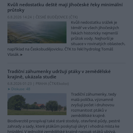
Kvůli nedostatku deště mají jihočeské řeky minimální
průtoky
6.8.2026 14:24 | ČESKÉ BUDĚJOVICE (
ČTK
)
Kvůli nedostatku srážek je
téměř ve všech jihočeských
řekách historicky nejmenší
průtok vody. Nejhorší je
situace v rovinatých oblastech,
například na Českobudějovicku. ČTK to řekl hydrolog Tomáš
Vlasák.
Tradiční záhumenky udržují ptáky v zemědělské
krajině, ukázala studie
6.8.2026 01:23 | PRAHA (
ČTK/Ekolist
)
Diskuse: 48
Tradiční záhumenky, tedy
malá políčka, významně
zvyšují počet i druhovou
rozmanitost ptáků v
zemědělské krajině.
Biodiverzitě prospívají také staré stodoly, otevřené půdy, pestré
zahrady a sady, které ptákům poskytují úkryt i vhodná místa ke
hnízdění. V jednolité zemědělské krajině naopak ptáků ubývá,