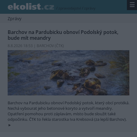
☰
/
zpravodajství
/
zprávy
Zprávy
Barchov na Pardubicku obnoví Podolský potok,
bude mít meandry
8.8.2026 18:53 | BARCHOV (
ČTK
)
Barchov na Pardubicku obnoví Podolský potok, který obcí protéká.
Nechá vybourat jeho betonové koryto a vytvoří meandry.
Opatření pomohou proti záplavám, místo bude sloužit také
odpočinku. ČTK to řekla starostka Iva Krebsová (za lepší Barchov).