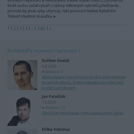
vysokým teplotám a nedostatku srážek odpaří další 2,5 procenta.
Kvůli suchu začali rybáři s výlovy některých rybníků předčasně,
protože by jinak ryby uhynuly, řekl provozní ředitel Rybářství
Třeboň Vladimír Kukačka.
1
|
2
|
3
|
4
|
..
|
1581
|
»
komentáře
nejnovější
nejčtenější
Dalibor Dostál
8.8.2026
Diskuse: 2
Místo kosení vyprahlých trávníků odstraňování
invazních dřevin. Změny klimatu promění péči
o zeleň ve městech
Jan Palaščák
7.8.2026
Diskuse: 13
Ohrožuje nedostatek vody budoucnost jádra?
Eliška Vidomus