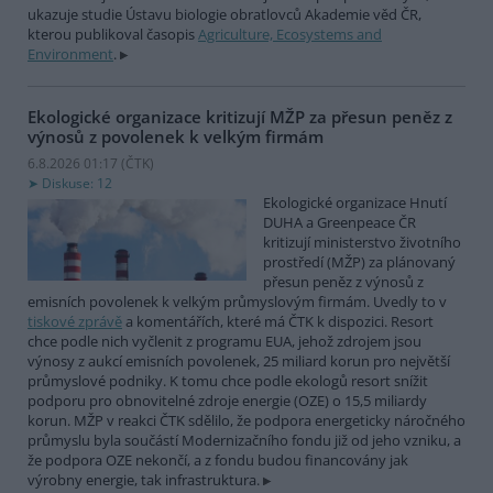
ukazuje studie Ústavu biologie obratlovců Akademie věd ČR,
kterou publikoval časopis
Agriculture, Ecosystems and
Environment
.
Ekologické organizace kritizují MŽP za přesun peněz z
výnosů z povolenek k velkým firmám
6.8.2026 01:17 (
ČTK
)
Diskuse: 12
Ekologické organizace Hnutí
DUHA a Greenpeace ČR
kritizují ministerstvo životního
prostředí (MŽP) za plánovaný
přesun peněz z výnosů z
emisních povolenek k velkým průmyslovým firmám. Uvedly to v
tiskové zprávě
a komentářích, které má ČTK k dispozici. Resort
chce podle nich vyčlenit z programu EUA, jehož zdrojem jsou
výnosy z aukcí emisních povolenek, 25 miliard korun pro největší
průmyslové podniky. K tomu chce podle ekologů resort snížit
podporu pro obnovitelné zdroje energie (OZE) o 15,5 miliardy
korun. MŽP v reakci ČTK sdělilo, že podpora energeticky náročného
průmyslu byla součástí Modernizačního fondu již od jeho vzniku, a
že podpora OZE nekončí, a z fondu budou financovány jak
výrobny energie, tak infrastruktura.