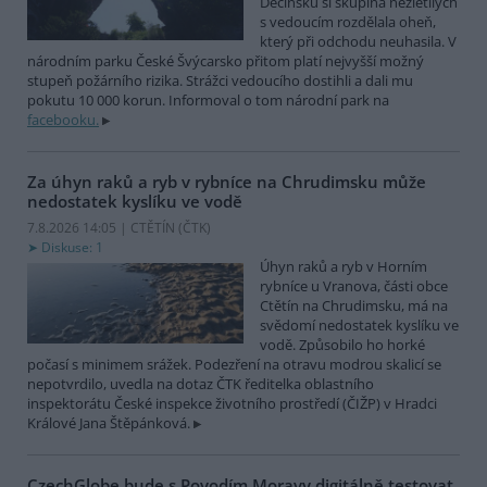
Děčínsku si skupina nezletilých
s vedoucím rozdělala oheň,
který při odchodu neuhasila. V
národním parku České Švýcarsko přitom platí nejvyšší možný
stupeň požárního rizika. Strážci vedoucího dostihli a dali mu
pokutu 10 000 korun. Informoval o tom národní park na
facebooku.
Za úhyn raků a ryb v rybníce na Chrudimsku může
nedostatek kyslíku ve vodě
7.8.2026 14:05 | CTĚTÍN (
ČTK
)
Diskuse: 1
Úhyn raků a ryb v Horním
rybníce u Vranova, části obce
Ctětín na Chrudimsku, má na
svědomí nedostatek kyslíku ve
vodě. Způsobilo ho horké
počasí s minimem srážek. Podezření na otravu modrou skalicí se
nepotvrdilo, uvedla na dotaz ČTK ředitelka oblastního
inspektorátu České inspekce životního prostředí (ČIŽP) v Hradci
Králové Jana Štěpánková.
CzechGlobe bude s Povodím Moravy digitálně testovat