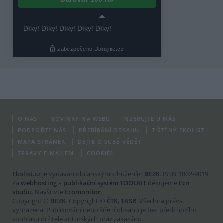
O NÁS
NOVINKY NA WEBU
INZERUJTE U NÁS
PODPOŘTE NÁS
PŘEBÍRÁNÍ OBSAHU
TIŠTĚNÝ EKOLIST
MAPA STRÁNEK
DEJTE O SOBĚ VĚDĚT
ZPRÁVY E-MAILEM
COOKIES
Ekolist.cz
je vydáván občanským sdružením
BEZK
. ISSN 1802-9019.
Za
webhosting
a
publikační systém TOOLKIT
děkujeme
Ecn
studiu
. Navštivte
Ecomonitor
.
Copyright ©
BEZK
. Copyright ©
ČTK
,
TASR
. Všechna práva
vyhrazena. Publikování nebo šíření obsahu je bez předchozího
souhlasu držitele autorských práv zakázáno.