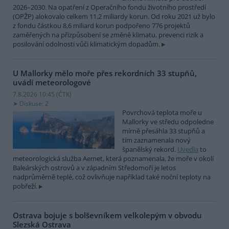
2026–2030. Na opatření z Operačního fondu životního prostředí
(OPŽP) alokovalo celkem 11,2 miliardy korun. Od roku 2021 už bylo
z fondu částkou 8,6 miliard korun podpořeno 776 projektů
zaměřených na přizpůsobení se změně klimatu, prevenci rizik a
posilování odolnosti vůči klimatickým dopadům.
U Mallorky mělo moře přes rekordních 33 stupňů,
uvádí meteorologové
7.8.2026 10:45 (
ČTK
)
Diskuse: 2
Povrchová teplota moře u
Mallorky ve středu odpoledne
mírně přesáhla 33 stupňů a
tím zaznamenala nový
španělský rekord.
Uvedla
to
meteorologická služba Aemet, která poznamenala, že moře v okolí
Baleárských ostrovů a v západním Středomoří je letos
nadprůměrně teplé, což ovlivňuje například také noční teploty na
pobřeží.
Ostrava bojuje s bolševníkem velkolepým v obvodu
Slezská Ostrava