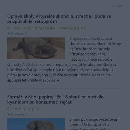
reklama
Oprava školy v Kyselce skončila, střecha i půda se
přizpůsobily netopýrům
8.8.2026 18:35 | KYSELKA (KARLOVARSKO) (
ČTK
)
Diskuse: 1
V Kyselce na Karlovarsku
skončila oprava školní střechy
a půdy, které se musely
přizpůsobit stovkám
netopýrů. Práce se podle
starosty Aleše Labíka (nez.) nepatrně protáhly, ale chod školy ani
hnízdění zvířat jimi nebylo nijak narušeno. Oproti původnímu
plánu je nově opravená i věžička na školní střeše, kam se po
spoustě let vrátila makovice.
Farmáři v Keni popírají, že 16 slonů se otrávilo
kyanidem po konzumaci rajčat
8.8.2026 18:32 (
ČTK
)
Diskuse: 1
V Keni pokračuje vyšetřování
úhynu 16 slonů, kteří se
pravděpodobně otrávili