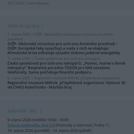
28.7.2026 | Karel Makoň
tiskové zprávy
7. srpna 2026 |
OIŽP- Občanská iniciativa pro ochranu životního
prostředí
OIŽP- Občanská iniciativa pro ochranu životního prostředí :
OIŽP: Evropské řeky vysychají a voda v nich se otepluje:
Klimatická krize odhaluje zásadní slabinu jaderné energetiky
7. srpna 2026 |
Česká společnost pro ochranu netopýrů
Česká společnost pro ochranu netopýrů: „Pomoc, máme v domě
netopýry!“ Bezplatná poradna ČESON je v létě zavalena
telefonáty. Sama potřebuje finanční podporu.
6. srpna 2026 |
Regionální muzeum Mělník, příspěvková organizace
Regionální muzeum Mělník, příspěvková organizace: Výstava 50
let CHKO Kokořínsko - Máchův kraj
kalendář akcí
9. srpna 2026 (neděle) 10:00 - 16:00
Oslava Světového dne lvů
(Festivaly a slavnosti, Praha 7 )
10. srpna 2026 (pondělí) - 14. srpna 2026 (pátek)