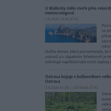
U Mallorky mělo moře přes rekordn
meteorologové
7.8.2026 10:45 (
ČTK
)
Povrc
ve st
přesá
zazn
reko
služba Aemet, která poznamenala, že 
ostrovů a v západním Středomoří je le
ovlivňuje například také noční teploty 
Ostrava bojuje s bolševníkem vel
Ostrava
7.8.2026 01:09 | OSTRAVA (
ČTK
)
Ostra
syste
velko
nejn