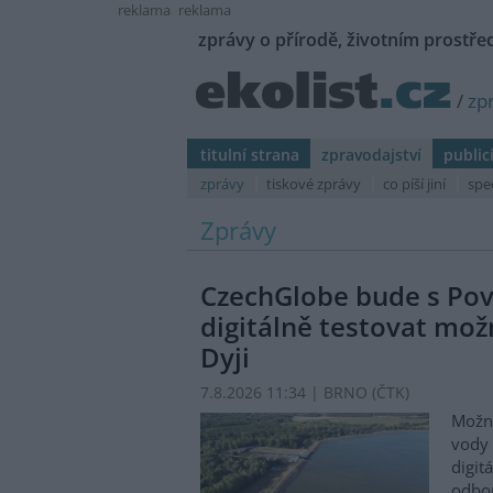
reklama
reklama
zprávy o přírodě, životním prostřed
/
zp
titulní strana
zpravodajství
public
zprávy
tiskové zprávy
co píší jiní
spe
Zprávy
CzechGlobe bude s Po
digitálně testovat možn
Dyji
7.8.2026 11:34 | BRNO (
ČTK
)
Možn
vody 
digit
odbor