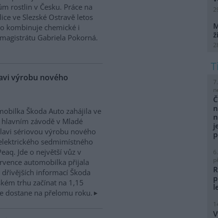
m rostlin v Česku. Práce na
2
ice ve Slezské Ostravě letos
M
to kombinuje chemické i
ž
magistrátu Gabriela Pokorná.
2
lavi výrobu nového
7
n
Č
n
obilka Škoda Auto zahájila ve
n
 hlavním závodě v Mladé
j
lavi sériovou výrobu nového
p
elektrického sedmimístného
eaq. Jde o největší vůz v
6
p
rvence automobilka přijala
R
dřívějších informací Škoda
p
kém trhu začínat na 1,15
l
e dostane na přelomu roku.
1
V