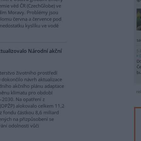
mie věd ČR (CzechGlobe) ve
dím Moravy. Problémy jsou
řelomu června a července pod
nedostatku kyslíku ve vodě
sa
ktualizovalo Národní akční
5.
Do
Če
b
terstvo životního prostředí
 dokončilo návrh aktualizace
ního akčního plánu adaptace
re
ěnu klimatu pro období
2030. Na opatření z
 (OPŽP) alokovalo celkem 11,2
z fondu částkou 8,6 miliard
ných na přizpůsobení se
vání odolnosti vůči