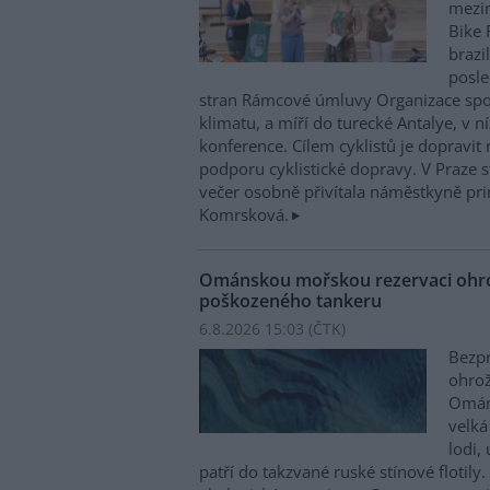
mezin
Bike 
brazi
posle
stran Rámcové úmluvy Organizace sp
klimatu, a míří do turecké Antalye, v n
konference. Cílem cyklistů je dopravit
podporu cyklistické dopravy. V Praze st
večer osobně přivítala náměstkyně pri
Komrsková.
Ománskou mořskou rezervaci ohrož
poškozeného tankeru
6.8.2026 15:03 (
ČTK
)
Bezpr
ohrož
Ománu
velká
lodi,
patří do takzvané ruské stínové flotily