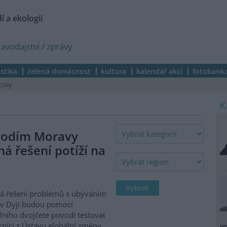
í a ekologii
ravodajství
/
zprávy
istika
zelená domácnost
kultura
kalendář akcí
fotobank
ciály
vodím Moravy
á řešení potíží na
á řešení problémů s ubýváním
v Dyji budou pomocí
álního dvojčete povodí testovat
níci z Ústavu globální změny
ig