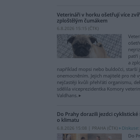
Veterináři v horku ošetřují více zví
zploštělým čumákem
6.8.2026 15:15 (
ČTK
)
Veter
ošetř
nejri
patří
a zpl
například mopsi nebo buldočci, starší j
onemocněním. Jejich majitelé pro ně vy
nejčastěji kvůli přehřátí organismu, d
sdělila viceprezidentka Komory veterin
Valdhans.
Do Prahy dorazili jezdci cyklistické
o klimatu
6.8.2026 15:08 | PRAHA (
ČTK
)
Diskuse:
Do Pr