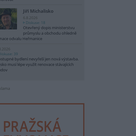
Jiří Michalisko
6.8.2026
Diskuse: 18
Otevřený dopis ministerstvu
průmyslu a obchodu ohledně
nace odvalu Heřmanice
8.2026
Diskuse: 39
stupné bydlení nevyřeší jen nová výstavba.
sko musí lépe využít renovace stávajících
udov
klama