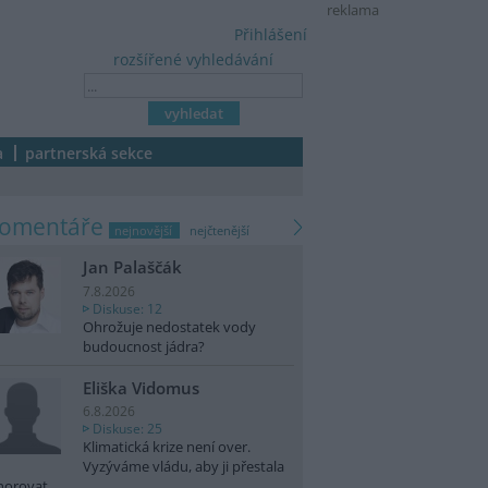
reklama
Přihlášení
rozšířené vyhledávání
a
partnerská sekce
komentáře
nejnovější
nejčtenější
Jan Palaščák
7.8.2026
Diskuse: 12
Ohrožuje nedostatek vody
budoucnost jádra?
Eliška Vidomus
6.8.2026
Diskuse: 25
Klimatická krize není over.
Vyzýváme vládu, aby ji přestala
norovat