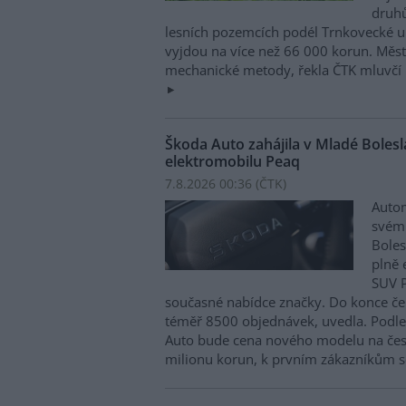
druhů
lesních pozemcích podél Trnkovecké ul
vyjdou na více než 66 000 korun. Měs
mechanické metody, řekla ČTK mluvčí 
Škoda Auto zahájila v Mladé Boles
elektromobilu Peaq
7.8.2026 00:36 (
ČTK
)
Autom
svém
Boles
plně 
SUV P
současné nabídce značky. Do konce če
téměř 8500 objednávek, uvedla. Podle 
Auto bude cena nového modelu na čes
milionu korun, k prvním zákazníkům s