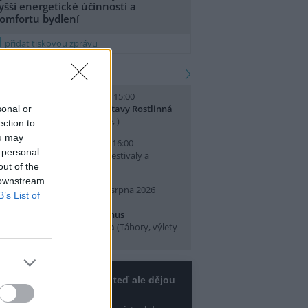
yšší energetické účinnosti a
omfortu bydlení
přidat tiskovou zprávu
kalendář akcí
. srpna 2026 (sobota) 14:00 - 15:00
omentované prohlídky výstavy Rostlinná
sonal or
dysea
(Přednášky a diskuse, )
ection to
ou may
. srpna 2026 (neděle) 10:00 - 16:00
 personal
slava Světového dne lvů
(Festivaly a
out of the
lavnosti, Praha 7 )
 downstream
0. srpna 2026 (pondělí) - 14. srpna 2026
B’s List of
pátek)
rajeme si v Pralese - 2. turnus
říměstského letního tábora
(Tábory, výlety
 pobytové akce, Praha 19 )