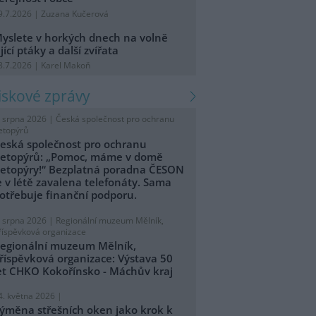
9.7.2026 | Zuzana Kučerová
yslete v horkých dnech na volně
ijící ptáky a další zvířata
8.7.2026 | Karel Makoň
tiskové zprávy
. srpna 2026 |
Česká společnost pro ochranu
etopýrů
eská společnost pro ochranu
etopýrů: „Pomoc, máme v domě
etopýry!“ Bezplatná poradna ČESON
e v létě zavalena telefonáty. Sama
otřebuje finanční podporu.
. srpna 2026 |
Regionální muzeum Mělník,
říspěvková organizace
egionální muzeum Mělník,
říspěvková organizace: Výstava 50
et CHKO Kokořínsko - Máchův kraj
4. května 2026 |
ýměna střešních oken jako krok k