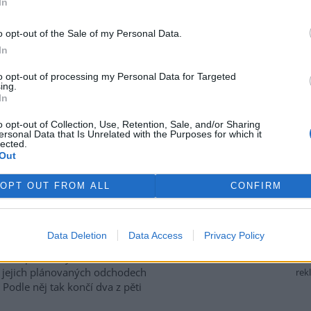
In
tská strana. Požaduje, aby
řípadu České inspekci životního
o opt-out of the Sale of my Personal Data.
ffmannová ČTK sdělila, že
In
přesně nezjištěným osobám
ším osobám, jejichž účast na
to opt-out of processing my Personal Data for Targeted
prověřováním. Stanovisko
ing.
In
o opt-out of Collection, Use, Retention, Sale, and/or Sharing
ersonal Data that Is Unrelated with the Purposes for which it
ozhodli odejít z vlastní vůle,
lected.
Out
el odboru vnitřních služeb
OPT OUT FROM ALL
CONFIRM
 Mrlina, vedoucí služebního
 Oldřich Jarolím a tisková
í Miriam Loužecká končí na
Data Deletion
Data Access
Privacy Policy
 inspekci životního prostředí
K to napsal nový ředitel
 O jejich plánovaných odchodech
rek
Podle něj tak končí dva z pěti