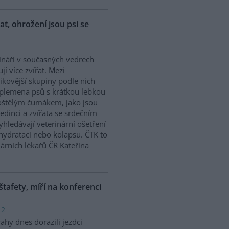
řat, ohrožení jsou psi se
ináři v současných vedrech
ují více zvířat. Mezi
zikovější skupiny podle nich
 plemena psů s krátkou lebkou
oštělým čumákem, jako jsou
edinci a zvířata se srdečním
hledávají veterinární ošetření
ehydrataci nebo kolapsu. ČTK to
árních lékařů ČR Kateřina
 štafety, míří na konferenci
 2
ahy dnes dorazili jezdci