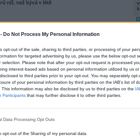
ů níž, než bývá v létě
v
k
na vodní nádrže Vír na
ku je oproti běžnému stavu v
 -
Do Not Process My Personal Information
níž asi o osm metrů. Z vody už
upaly i kamenné obruby kdysi
8
K
to opt-out of the sale, sharing to third parties, or processing of your per
ené cesty. Nádrž je ale pořád
O
formation for targeted advertising by us, please use the below opt-out s
i do vodáren, i když je letošní
r selection. Please note that after your opt-out request is processed y
ké, řekl ČTK vedoucí hrázný
9
eing interest-based ads based on personal information utilized by us or
O
disclosed to third parties prior to your opt-out. You may separately opt-
s
losure of your personal information by third parties on the IAB’s list of
1
námení za postup MŽP v
. This information may also be disclosed by us to third parties on the
IA
(
Participants
that may further disclose it to other third parties.
H
e: 4
p
a
vská radní a poslankyně Pirátů
a Hoffmannová podala trestní
l Data Processing Opt Outs
ení za postup ministerstva
ního prostředí (MŽP) v kauze
o opt-out of the Sharing of my personal data.
 Heřmanice. Vyplývá to ze