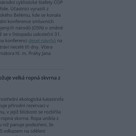
árodní cyklistické štafety COP
Ride. Účastníci vyrazili z
lského Belému, kde se konala
dní konference smluvních
ojených národů (OSN) o změně
íž se v listopadu uskuteční 31.
 na konferenci
deset návrhů
na
ráví necelé tři dny. Včera
mátora hl. m. Prahy Jana
uje velká ropná skvrna z
ostřední ekologická katastrofa
uje přírodní rezervaci v
, v jejíž blízkosti se rozšířila
 ropná skvrna. Ropa unikla z
 u níž panuje podezření, že
. S odkazem na sdělení