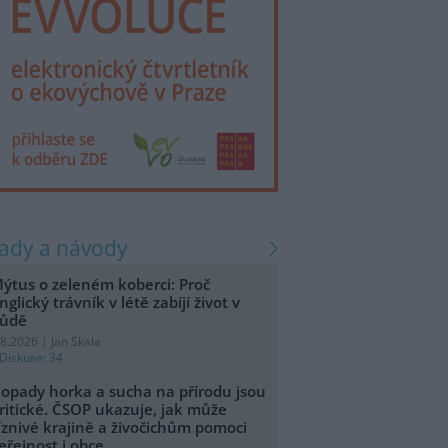
rady a návody
ýtus o zeleném koberci: Proč
nglický trávník v létě zabíjí život v
ůdě
.8.2026 | Jan Skala
Diskuse: 34
opady horka a sucha na přírodu jsou
ritické. ČSOP ukazuje, jak může
íznivé krajině a živočichům pomoci
eřejnost i obce