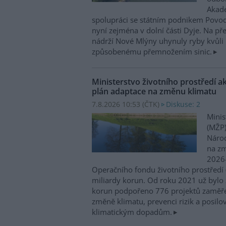
Akade
spolupráci se státním podnikem Povo
nyní zejména v dolní části Dyje. Na p
nádrží Nové Mlýny uhynuly ryby kvůli 
způsobenému přemnožením sinic.
Ministerstvo životního prostředí a
plán adaptace na změnu klimatu
7.8.2026 10:53 (
ČTK
)
Diskuse: 2
Minis
(MŽP)
Národ
na zm
2026–
Operačního fondu životního prostředí
miliardy korun. Od roku 2021 už bylo 
korun podpořeno 776 projektů zaměře
změně klimatu, prevenci rizik a posilo
klimatickým dopadům.