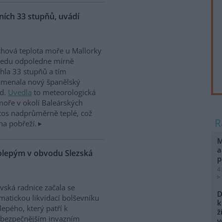
ích 33 stupňů, uvádí
hová teplota moře u Mallorky
ředu odpoledne mírně
hla 33 stupňů a tím
amenala nový španělský
rd.
Uvedla
to meteorologická
moře v okolí Baleárských
tos nadprůměrně teplé, což
na pobřeží.
M
a
kolepým v obvodu Slezská
p
4
vská radnice začala se
D
matickou likvidací bolševníku
k
lepého, který patří k
ž
ebezpečnějším invazním
v