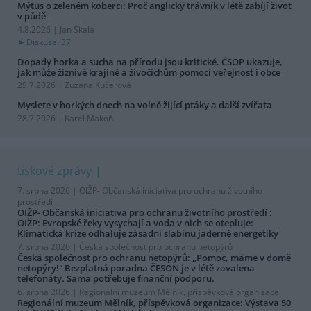
Mýtus o zeleném koberci: Proč anglický trávník v létě zabíjí život
v půdě
4.8.2026 | Jan Skala
Diskuse: 37
Dopady horka a sucha na přírodu jsou kritické. ČSOP ukazuje,
jak může žíznivé krajině a živočichům pomoci veřejnost i obce
29.7.2026 | Zuzana Kučerová
Myslete v horkých dnech na volně žijící ptáky a další zvířata
28.7.2026 | Karel Makoň
tiskové zprávy
7. srpna 2026 |
OIŽP- Občanská iniciativa pro ochranu životního
prostředí
OIŽP- Občanská iniciativa pro ochranu životního prostředí :
OIŽP: Evropské řeky vysychají a voda v nich se otepluje:
Klimatická krize odhaluje zásadní slabinu jaderné energetiky
7. srpna 2026 |
Česká společnost pro ochranu netopýrů
Česká společnost pro ochranu netopýrů: „Pomoc, máme v domě
netopýry!“ Bezplatná poradna ČESON je v létě zavalena
telefonáty. Sama potřebuje finanční podporu.
6. srpna 2026 |
Regionální muzeum Mělník, příspěvková organizace
Regionální muzeum Mělník, příspěvková organizace: Výstava 50