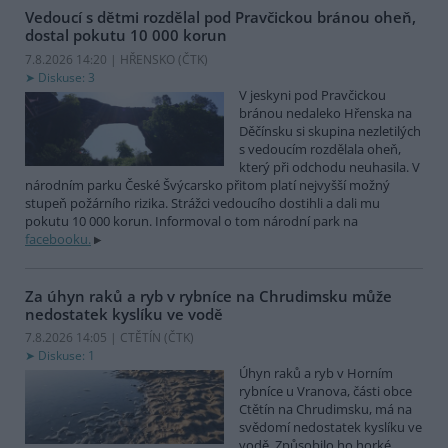
Vedoucí s dětmi rozdělal pod Pravčickou bránou oheň,
dostal pokutu 10 000 korun
7.8.2026 14:20 | HŘENSKO (
ČTK
)
Diskuse: 3
V jeskyni pod Pravčickou
bránou nedaleko Hřenska na
Děčínsku si skupina nezletilých
s vedoucím rozdělala oheň,
který při odchodu neuhasila. V
národním parku České Švýcarsko přitom platí nejvyšší možný
stupeň požárního rizika. Strážci vedoucího dostihli a dali mu
pokutu 10 000 korun. Informoval o tom národní park na
facebooku.
Za úhyn raků a ryb v rybníce na Chrudimsku může
nedostatek kyslíku ve vodě
7.8.2026 14:05 | CTĚTÍN (
ČTK
)
Diskuse: 1
Úhyn raků a ryb v Horním
rybníce u Vranova, části obce
Ctětín na Chrudimsku, má na
svědomí nedostatek kyslíku ve
vodě. Způsobilo ho horké