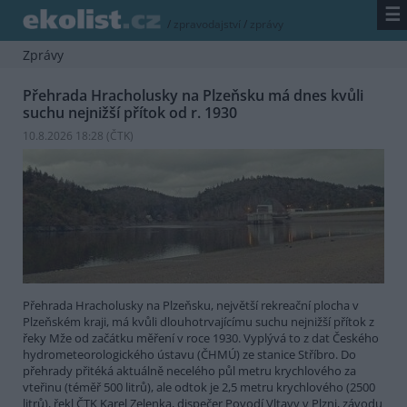
☰
/
zpravodajství
/
zprávy
Zprávy
Přehrada Hracholusky na Plzeňsku má dnes kvůli
suchu nejnižší přítok od r. 1930
10.8.2026 18:28 (
ČTK
)
Přehrada Hracholusky na Plzeňsku, největší rekreační plocha v
Plzeňském kraji, má kvůli dlouhotrvajícímu suchu nejnižší přítok z
řeky Mže od začátku měření v roce 1930. Vyplývá to z dat Českého
hydrometeorologického ústavu (ČHMÚ) ze stanice Stříbro. Do
přehrady přitéká aktuálně necelého půl metru krychlového za
vteřinu (téměř 500 litrů), ale odtok je 2,5 metru krychlového (2500
litrů), řekl ČTK Karel Zelenka, dispečer Povodí Vltavy v Plzni, závodu