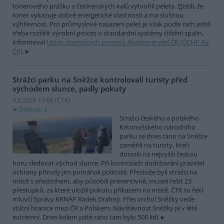
tonerového prášku a čistírenských kalů vytvořili pelety. Zjistili, že
toner vykazuje dobré energetické vlastnosti a má slušnou
výhřevnost. Pro průmyslové nasazení pelet je však podle nich ještě
třeba rozšířit výrobní proces o standardní systémy čištění spalin,
informoval
Ústav chemických procesů Akademie věd ČR (ÚCHP AV
ČR)
.
Strážci parku na Sněžce kontrolovali turisty před
východem slunce, padly pokuty
9.8.2026 17:06 (
ČTK
)
Diskuse: 3
Strážci českého a polského
Krkonošského národního
parku se dnes ráno na Sněžce
zaměřili na turisty, kteří
dorazili na nejvyšší českou
horu sledovat východ slunce. Při kontrolách dodržování pravidel
ochrany přírody jim pomáhali policisté. Přestože byli strážci na
místě s předstihem, aby působili preventivně, museli řešit 23
přestupků, za které uložili pokutu příkazem na místě. ČTK to řekl
mluvčí Správy KRNAP Radek Drahný. Přes vrchol Sněžky vede
státní hranice mezi ČR a Polskem. Návštěvnost Sněžky je v létě
extrémní. Dnes kolem páté ráno tam bylo 500 lidí.