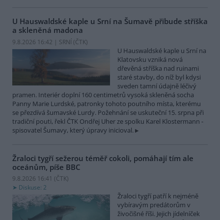
U Hauswaldské kaple u Srní na Šumavě přibude stříška
a skleněná madona
9.8.2026 16:42 | SRNÍ (
ČTK
)
U Hauswaldské kaple u Srní na
Klatovsku vzniká nová
dřevěná stříška nad ruinami
staré stavby, do níž byl kdysi
sveden tamní údajně léčivý
pramen. Interiér doplní 160 centimetrů vysoká skleněná socha
Panny Marie Lurdské, patronky tohoto poutního místa, kterému
se přezdívá šumavské Lurdy. Požehnání se uskuteční 15. srpna při
tradiční pouti, řekl ČTK Ondřej Uher ze spolku Karel Klostermann -
spisovatel Šumavy, který úpravy inicioval.
Žraloci tygří sežerou téměř cokoli, pomáhají tím ale
oceánům, píše BBC
9.8.2026 16:41 (
ČTK
)
Diskuse: 2
Žraloci tygří patří k nejméně
vybíravým predátorům v
živočišné říši. Jejich jídelníček