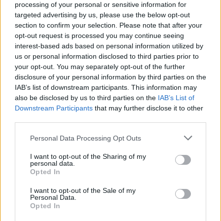
8.8.2026 18:53 | BARCHOV (
ČTK
)
processing of your personal or sensitive information for
Barchov na Pardubicku obnoví
targeted advertising by us, please use the below opt-out
Podolský potok, který obcí
section to confirm your selection. Please note that after your
protéká. Nechá vybourat jeho
opt-out request is processed you may continue seeing
betonové koryto a vytvoří
interest-based ads based on personal information utilized by
meandry. Opatření pomohou
us or personal information disclosed to third parties prior to
proti záplavám, místo bude sloužit také odpočinku. ČTK to řekla
starostka Iva Krebsová (za lepší Barchov).
your opt-out. You may separately opt-out of the further
disclosure of your personal information by third parties on the
IAB’s list of downstream participants. This information may
Oprava školy v Kyselce skončila, střecha i půda se
also be disclosed by us to third parties on the
IAB’s List of
přizpůsobily netopýrům
Downstream Participants
that may further disclose it to other
8.8.2026 18:35 | KYSELKA (KARLOVARSKO) (
ČTK
)
third parties.
Diskuse: 1
V Kyselce na Karlovarsku
Personal Data Processing Opt Outs
skončila oprava školní střechy
a půdy, které se musely
I want to opt-out of the Sharing of my
přizpůsobit stovkám
personal data.
netopýrů. Práce se podle
Opted In
starosty Aleše Labíka (nez.) nepatrně protáhly, ale chod školy ani
hnízdění zvířat jimi nebylo nijak narušeno. Oproti původnímu
I want to opt-out of the Sale of my
plánu je nově opravená i věžička na školní střeše, kam se po
Personal Data.
spoustě let vrátila makovice.
Opted In