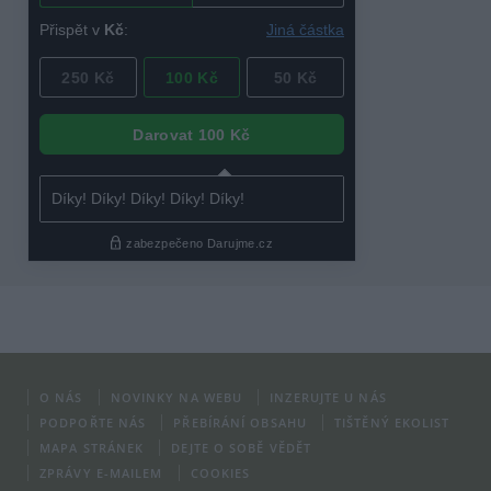
O NÁS
NOVINKY NA WEBU
INZERUJTE U NÁS
PODPOŘTE NÁS
PŘEBÍRÁNÍ OBSAHU
TIŠTĚNÝ EKOLIST
MAPA STRÁNEK
DEJTE O SOBĚ VĚDĚT
ZPRÁVY E-MAILEM
COOKIES