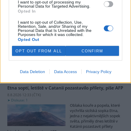
I want to opt-out of processing my
Farmáři v Keni popírají, že 16 slonů se otrávilo
Personal Data for Targeted Advertising.
kyanidem po konzumaci rajčat
Opted In
8.8.2026 18:32 (
ČTK
)
I want to opt-out of Collection, Use,
Diskuse: 7
Retention, Sale, and/or Sharing of my
V Keni pokračuje vyšetřování
Personal Data that Is Unrelated with the
úhynu 16 slonů, kteří se
Purposes for which it was collected.
pravděpodobně otrávili
Opted Out
kyanidem poté, co
zkonzumovali rajčata z
OPT OUT FROM ALL
CONFIRM
okolních farem. Otázkou však zůstává, jak se jed dostal do
ekosystému, v němž spolu s divokou zvěří žijí také domácí zvířata.
Pěstitelé podle agentury AP popírají tvrzení, že by sloni uhynuli po
konzumaci rajčat.
Data Deletion
Data Access
Privacy Policy
Etna soptí, letiště v Catanii pozastavilo přílety, píše AFP
8.8.2026 12:33 (
ČTK
)
Diskuse: 1
Oblaka kouře a popela, které
vychrlila sicilská sopka Etna,
jedna z nejaktivnějších sopek
světa, přiměly dnes letiště v
Katánii pozastavit přílety