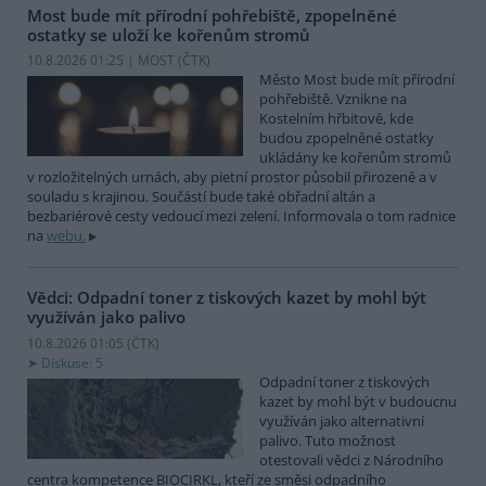
Most bude mít přírodní pohřebiště, zpopelněné
ostatky se uloží ke kořenům stromů
10.8.2026 01:25 | MOST (
ČTK
)
Město Most bude mít přírodní
pohřebiště. Vznikne na
Kostelním hřbitově, kde
budou zpopelněné ostatky
ukládány ke kořenům stromů
v rozložitelných urnách, aby pietní prostor působil přirozeně a v
souladu s krajinou. Součástí bude také obřadní altán a
bezbariérové cesty vedoucí mezi zelení. Informovala o tom radnice
na
webu.
Vědci: Odpadní toner z tiskových kazet by mohl být
využíván jako palivo
10.8.2026 01:05 (
ČTK
)
Diskuse: 5
Odpadní toner z tiskových
kazet by mohl být v budoucnu
využíván jako alternativní
palivo. Tuto možnost
otestovali vědci z Národního
centra kompetence BIOCIRKL, kteří ze směsi odpadního