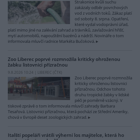
Strakonice kvůli suchu
zakázaly odběr povrchových
vod z vodních toků. Zákaz platí
od soboty 8. srpna. Opatření,
které vydal vodoprávní úřad,
platí mimo jiné na zalévání zahrad a trávníků, zavlažování hřišť,
mytí automobilů, napouštění bazénů a nádrží. Novináře o tom
informovala mluvčí radnice Markéta Bučoková.
Zoo Liberec poprvé rozmnožila kriticky ohroženou
žabku listovnici přízračnou
9.8.2026 10:24 | LIBEREC (
ČTK
)
Zoo Liberec poprvé rozmnožila
kriticky ohroženou listovnici
přízračnou. Odchov tohoto
druhu tropické žabky v lidské
péči je poměrně vzácný. V
tiskové zprávě o tom informovala mluvčí zahrady Barbara
Tesařová. Listovnici přízračnou, která pochází ze Střední Ameriky,
chová v Evropě deset zoologických zahrad.
Italští popeláři vrátili výherní los majitelce, která ho