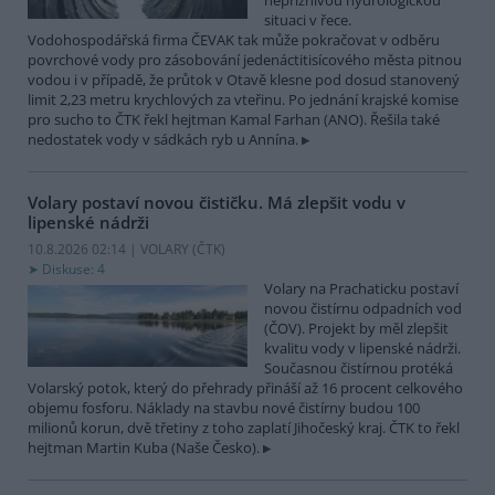
nepříznivou hydrologickou
situaci v řece.
Vodohospodářská firma ČEVAK tak může pokračovat v odběru
povrchové vody pro zásobování jedenáctitisícového města pitnou
vodou i v případě, že průtok v Otavě klesne pod dosud stanovený
limit 2,23 metru krychlových za vteřinu. Po jednání krajské komise
pro sucho to ČTK řekl hejtman Kamal Farhan (ANO). Řešila také
nedostatek vody v sádkách ryb u Annína.
Volary postaví novou čističku. Má zlepšit vodu v
lipenské nádrži
10.8.2026 02:14 | VOLARY (
ČTK
)
Diskuse: 4
Volary na Prachaticku postaví
novou čistírnu odpadních vod
(ČOV). Projekt by měl zlepšit
kvalitu vody v lipenské nádrži.
Současnou čistírnou protéká
Volarský potok, který do přehrady přináší až 16 procent celkového
objemu fosforu. Náklady na stavbu nové čistírny budou 100
milionů korun, dvě třetiny z toho zaplatí Jihočeský kraj. ČTK to řekl
hejtman Martin Kuba (Naše Česko).