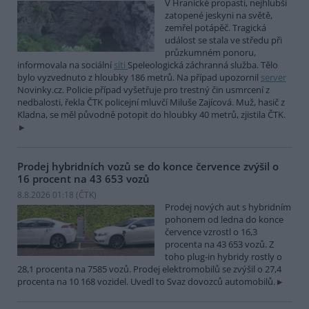
V Hranické propasti, nejhlubší
zatopené jeskyni na světě,
zemřel potápěč. Tragická
událost se stala ve středu při
průzkumném ponoru,
informovala na sociální
síti
Speleologická záchranná služba. Tělo
bylo vyzvednuto z hloubky 186 metrů. Na případ upozornil
server
Novinky.cz. Policie případ vyšetřuje pro trestný čin usmrcení z
nedbalosti, řekla ČTK policejní mluvčí Miluše Zajícová. Muž, hasič z
Kladna, se měl původně potopit do hloubky 40 metrů, zjistila ČTK.
Prodej hybridních vozů se do konce července zvýšil o
16 procent na 43 653 vozů
8.8.2026 01:18 (
ČTK
)
Prodej nových aut s hybridním
pohonem od ledna do konce
července vzrostl o 16,3
procenta na 43 653 vozů. Z
toho plug-in hybridy rostly o
28,1 procenta na 7585 vozů. Prodej elektromobilů se zvýšil o 27,4
procenta na 10 168 vozidel. Uvedl to Svaz dovozců automobilů.