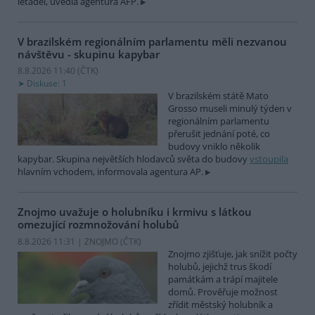
letadel, uvedla agentura AFP.
V brazilském regionálním parlamentu měli nezvanou
návštěvu - skupinu kapybar
8.8.2026 11:40 (
ČTK
)
Diskuse: 1
V brazilském státě Mato
Grosso museli minulý týden v
regionálním parlamentu
přerušit jednání poté, co
budovy vniklo několik
kapybar. Skupina největších hlodavců světa do budovy
vstoupila
hlavním vchodem, informovala agentura AP.
Znojmo uvažuje o holubníku i krmivu s látkou
omezující rozmnožování holubů
8.8.2026 11:31 | ZNOJMO (
ČTK
)
Znojmo zjišťuje, jak snížit počty
holubů, jejichž trus škodí
památkám a trápí majitele
domů. Prověřuje možnost
zřídit městský holubník a