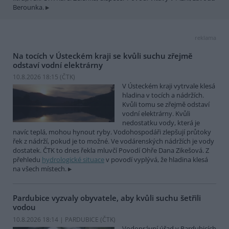
Berounka.
reklama
Na tocích v Ústeckém kraji se kvůli suchu zřejmě
odstaví vodní elektrárny
10.8.2026 18:15 (
ČTK
)
V Ústeckém kraji vytrvale klesá
hladina v tocích a nádržích.
Kvůli tomu se zřejmě odstaví
vodní elektrárny. Kvůli
nedostatku vody, která je
navíc teplá, mohou hynout ryby. Vodohospodáři zlepšují průtoky
řek z nádrží, pokud je to možné. Ve vodárenských nádržích je vody
dostatek. ČTK to dnes řekla mluvčí Povodí Ohře Dana Zikešová. Z
přehledu
hydrologické situace
v povodí vyplývá, že hladina klesá
na všech místech.
Pardubice vyzvaly obyvatele, aby kvůli suchu šetřili
vodou
10.8.2026 18:14 | PARDUBICE (
ČTK
)
Vodoprávní úřad v Pardubicích