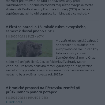
možnost přikrmování holubů s přídavkem látky proti
rozmnožování. S oběma metodami mají různá evropská města
zkušenosti. Podle starosty Františka Koudely (ODS) je třeba k
úspěšné regulaci holubí populace kombinovat více metod.
V Plzni se narodilo 18. mládě zubra evropského,
sameček dostal jméno Onzu
8.8.2026 10:13 | PLZEŇ (
ČTK
)
V plzeňské zoologické zahradě
se narodilo 18. mládě zubra
evropského od roku 1997, kdy
tato zoo zubry chová.
Sameček dostal jméno Onzu.
Stádo má teď pět členů. ČTK to řekl mluvčí zahrady Martin
Vobruba. Pro tento nedávno téměř vyhubený druh největšího
savce Evropy je vedena nejstarší mezinárodní plemenná kniha a
nedávno byla vydána nová za rok 2025.
V Hranické propasti na Přerovsku zemřel při
průzkumném ponoru potápěč
8.8.2026 09:58 | HRANICE (
ČTK
)
Diskuse: 1