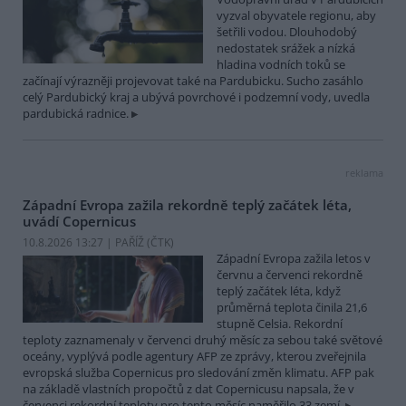
vyzval obyvatele regionu, aby
šetřili vodou. Dlouhodobý
nedostatek srážek a nízká
hladina vodních toků se
začínají výrazněji projevovat také na Pardubicku. Sucho zasáhlo
celý Pardubický kraj a ubývá povrchové i podzemní vody, uvedla
pardubická radnice.
reklama
Západní Evropa zažila rekordně teplý začátek léta,
uvádí Copernicus
10.8.2026 13:27 | PAŘÍŽ (
ČTK
)
Západní Evropa zažila letos v
červnu a červenci rekordně
teplý začátek léta, když
průměrná teplota činila 21,6
stupně Celsia. Rekordní
teploty zaznamenaly v červenci druhý měsíc za sebou také světové
oceány, vyplývá podle agentury AFP ze zprávy, kterou zveřejnila
evropská služba Copernicus pro sledování změn klimatu. AFP pak
na základě vlastních propočtů z dat Copernicusu napsala, že v
červenci rekordní teploty pro tento měsíc naměřilo 33 zemí.