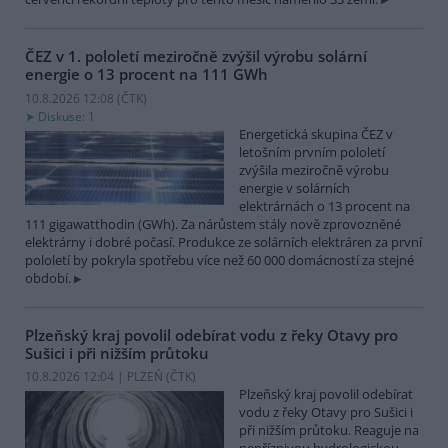
ČEZ v 1. pololetí meziročně zvýšil výrobu solární
energie o 13 procent na 111 GWh
10.8.2026 12:08 (
ČTK
)
Diskuse: 1
Energetická skupina ČEZ v
letošním prvním pololetí
zvýšila meziročně výrobu
energie v solárních
elektrárnách o 13 procent na
111 gigawatthodin (GWh). Za nárůstem stály nově zprovozněné
elektrárny i dobré počasí. Produkce ze solárních elektráren za první
pololetí by pokryla spotřebu více než 60 000 domácností za stejné
období.
Plzeňský kraj povolil odebírat vodu z řeky Otavy pro
Sušici i při nižším průtoku
10.8.2026 12:04 | PLZEŇ (
ČTK
)
Plzeňský kraj povolil odebírat
vodu z řeky Otavy pro Sušici i
při nižším průtoku. Reaguje na