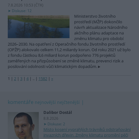
7.8.2026 10:53 (
ČTK
)
Diskuse: 12
Ministerstvo životního
prostředí (MŽP) dokončilo
návrh aktualizace Národního
akčního plánu adaptace na
změnu klimatu pro období
2026–2030. Na opatření z Operačního fondu životního prostředí
(OPŽP) alokovalo celkem 11,2 miliardy korun. Od roku 2021 už bylo
z fondu částkou 8,6 miliard korun podpořeno 776 projektů
zaměřených na přizpůsobení se změně klimatu, prevenci rizik a
posilování odolnosti vůči klimatickým dopadům.
1
|
2
|
3
|
4
|
..
|
1582
|
»
komentáře
nejnovější
nejčtenější
Dalibor Dostál
8.8.2026
Diskuse: 2
Místo kosení vyprahlých trávníků odstraňování
invazních dřevin. Změny klimatu promění péči