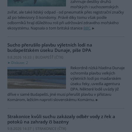
zahrnuje desítky druhů
mořských i suchozemských
zvířat, ale také lidský odpad - od pneumatik přes registrační značky
až po televizory či kondomy. Právě díky tomu však podle
odborníků hrají důležitou roli při udržování zdravého mořského
ekosystému. Napsala o tom britská stanice
BBC
.
Sucho přerušilo plavbu výletních lodí na
budapešťském úseku Dunaje, píše DPA
9.8.2026 16:33 | BUDAPEŠŤ (
ČTK
)
Diskuse: 2
Rekordně nízká hladina Dunaje
ochromila plavbu velkých
výletních lodí po maďarském
úseku řeky, uvedla agentura
DPA. Některé lodě uvázly již
dříve v samé Budapešti, jiné musí přerušit plavbu v přístavu
Komárom, ležícím naproti slovenskému Komárnu.
Strakonice kvůli suchu zakázaly odběr vody z řek a
potoků na zahrady či bazény
9.8.2026 14:37 | STRAKONICE (
ČTK
)