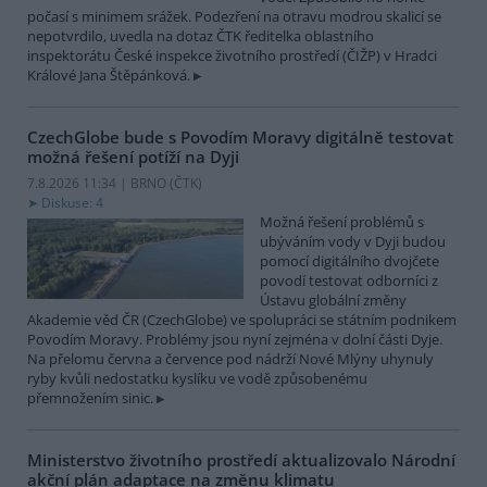
počasí s minimem srážek. Podezření na otravu modrou skalicí se
nepotvrdilo, uvedla na dotaz ČTK ředitelka oblastního
inspektorátu České inspekce životního prostředí (ČIŽP) v Hradci
Králové Jana Štěpánková.
CzechGlobe bude s Povodím Moravy digitálně testovat
možná řešení potíží na Dyji
7.8.2026 11:34 | BRNO (
ČTK
)
Diskuse: 4
Možná řešení problémů s
ubýváním vody v Dyji budou
pomocí digitálního dvojčete
povodí testovat odborníci z
Ústavu globální změny
Akademie věd ČR (CzechGlobe) ve spolupráci se státním podnikem
Povodím Moravy. Problémy jsou nyní zejména v dolní části Dyje.
Na přelomu června a července pod nádrží Nové Mlýny uhynuly
ryby kvůli nedostatku kyslíku ve vodě způsobenému
přemnožením sinic.
Ministerstvo životního prostředí aktualizovalo Národní
akční plán adaptace na změnu klimatu