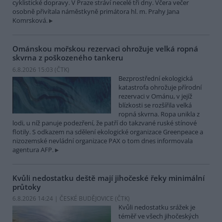
cyklistické dopravy. V Praze stráví necelé tři dny. Včera večer
osobně přivítala náměstkyně primátora hl. m. Prahy Jana
Komrsková.
Ománskou mořskou rezervaci ohrožuje velká ropná
skvrna z poškozeného tankeru
6.8.2026 15:03 (
ČTK
)
Bezprostřední ekologická
katastrofa ohrožuje přírodní
rezervaci v Ománu, v jejíž
blízkosti se rozšířila velká
ropná skvrna. Ropa unikla z
lodi, u níž panuje podezření, že patří do takzvané ruské stínové
flotily. S odkazem na sdělení ekologické organizace Greenpeace a
nizozemské nevládní organizace PAX o tom dnes informovala
agentura AFP.
Kvůli nedostatku deště mají jihočeské řeky minimální
průtoky
6.8.2026 14:24 | ČESKÉ BUDĚJOVICE (
ČTK
)
Kvůli nedostatku srážek je
téměř ve všech jihočeských