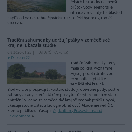
řekách historicky nejmenší
průtok vody. Nejhorší je
situace v rovinatých oblastech,
například na Českobudějovicku. ČTK to řekl hydrolog Tomáš
Vlasák.
Tradiční záhumenky udržují ptáky v zemědělské
krajině, ukázala studie
6.8.2026 01:23 | PRAHA (
ČTK/Ekolist
)
Diskuse: 22
Tradiční záhumenky, tedy
malá políčka, významně
zvyšují počet i druhovou
rozmanitost ptáků v
zemědělské krajině.
Biodiverzitě prospívají také staré stodoly, otevřené půdy, pestré
zahrady a sady, které ptákům poskytují úkryt i vhodná místa ke
hnízdění. V jednolité zemědělské krajině naopak ptáků ubývá,
ukazuje studie Ústavu biologie obratlovců Akademie věd ČR,
kterou publikoval časopis
Agriculture, Ecosystems and
Environment
.