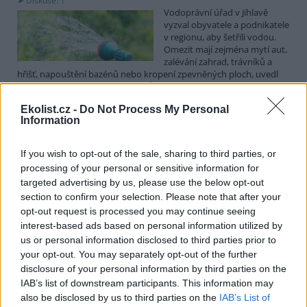
Diskuse: 1
Vodoprávní úřad v Jihlavě
vyzval obyvatele a podnikatele
v regionu, aby šetřili vodou.
Omezit mají zejména mytí aut,
zalévání zahrad, trávníků a
hřišť, napouštění bazénů nebo kropení zpevněných ploch, uvedl
mluvčí radnice Radovan Daněk. Úřad podle něj bude víc
kontrolovat povolené odběry. Výzva k šetření vodou platí pro
Ekolist.cz -
Do Not Process My Personal
všechny obce spadající pod Jihlavu jako obec s rozšířenou
Information
působností.
If you wish to opt-out of the sale, sharing to third parties, or
Celníci odhalili gang překupníků papoušků, zajistili
processing of your personal or sensitive information for
stovku ptáků
targeted advertising by us, please use the below opt-out
5.8.2026 20:13 (
ČTK
)
section to confirm your selection. Please note that after your
Celníci odhalili gang
opt-out request is processed you may continue seeing
překupníků chráněných druhů
interest-based ads based on personal information utilized by
papoušků působící v několika
krajích a zajistili asi stovku
us or personal information disclosed to third parties prior to
ptáků. S odchytem a
your opt-out. You may separately opt-out of the further
zajištěním zvířat celníkům pomohly zoo v Praze, Zlíně a Ostravě. V
disclosure of your personal information by third parties on the
ostravské zahradě také papoušci nalezli dočasné útočiště. V
IAB’s list of downstream participants. This information may
tiskové zprávě na
webu
celníků to oznámila mluvčí Celní správy ČR
also be disclosed by us to third parties on the
IAB’s List of
Martina Kaňková. Případem se zabývá policie.