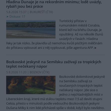
Hladina Dunaje je na rekordním minimu; lodě uvázly,
rybáři jsou bez práce
5.8.2026 15:37 | BUKUREŠŤ (
ČTK
)
Diskuse: 17
Turistický přístav v
rumunském městě Corabia,
které leží na břehu Dunaje, je
opuštěný. Až na několik člunů
uvázlých v řasách. Hladina
řeky je tak nízko, že plavidla už nemohou kvůli písčitým mělčinám
do přístavu vplouvat ani z něj vyplouvat, píše agentura AFP.
Bozkovské jeskyně na Semilsku zažívají za tropických
teplot nečekaný nápor
5.8.2026 11:20 | BOZKOV (
ČTK
)
Bozkovské dolomitové jeskyně
na Semilsku zažívají za
současných tropických teplot
nečekaný nápor. Jde sice o
jedno z nejchladnějších míst v
Libereckém kraji, které má stálou teplotu mezi 7,5 až devíti stupni
Celsia, přesto v minulosti podle vedoucího Bozkovských jeskyní
Dušana Milky k nim lidé přicházeli spíše v době, když bylo nevlídno.