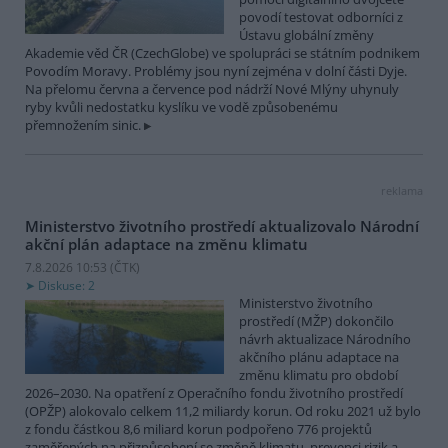
povodí testovat odborníci z
Ústavu globální změny
Akademie věd ČR (CzechGlobe) ve spolupráci se státním podnikem
Povodím Moravy. Problémy jsou nyní zejména v dolní části Dyje.
Na přelomu června a července pod nádrží Nové Mlýny uhynuly
ryby kvůli nedostatku kyslíku ve vodě způsobenému
přemnožením sinic.
reklama
Ministerstvo životního prostředí aktualizovalo Národní
akční plán adaptace na změnu klimatu
7.8.2026 10:53 (
ČTK
)
Diskuse: 2
Ministerstvo životního
prostředí (MŽP) dokončilo
návrh aktualizace Národního
akčního plánu adaptace na
změnu klimatu pro období
2026–2030. Na opatření z Operačního fondu životního prostředí
(OPŽP) alokovalo celkem 11,2 miliardy korun. Od roku 2021 už bylo
z fondu částkou 8,6 miliard korun podpořeno 776 projektů
zaměřených na přizpůsobení se změně klimatu, prevenci rizik a