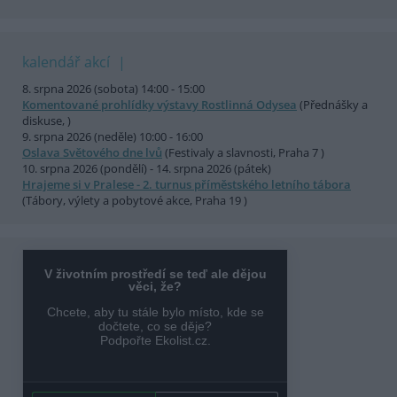
kalendář akcí
8. srpna 2026 (sobota) 14:00 - 15:00
Komentované prohlídky výstavy Rostlinná Odysea
(Přednášky a
diskuse, )
9. srpna 2026 (neděle) 10:00 - 16:00
Oslava Světového dne lvů
(Festivaly a slavnosti, Praha 7 )
10. srpna 2026 (pondělí) - 14. srpna 2026 (pátek)
Hrajeme si v Pralese - 2. turnus příměstského letního tábora
(Tábory, výlety a pobytové akce, Praha 19 )