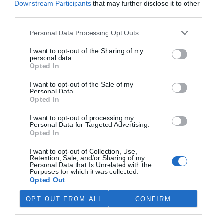
Downstream Participants
that may further disclose it to other
third parties.
Island vyhostí aktivisty bojující proti lovu velryb,
pronásledovali velrybáře
Personal Data Processing Opt Outs
5.8.2026 19:54 (
ČTK
)
I want to opt-out of the Sharing of my
Islandské úřady nařídily
personal data.
vyhoštění 21 aktivistů
Opted In
bojujících proti lovu velryb
poté, co minulý týden
I want to opt-out of the Sale of my
pobřežní stráž s policií zabavily
Personal Data.
jejich loď, která pronásledovala velrybářské plavidlo. Pasažéři lodi
Opted In
patřící nadaci kanadsko-amerického ekologického aktivisty Paula
Watsona jsou od té doby zadržováni v Reykjavíku. Sám Watson na
I want to opt-out of processing my
palubě nebyl. Píše o tom agentura AFP s odvoláním na islandskou
Personal Data for Targeted Advertising.
policii.
Opted In
I want to opt-out of Collection, Use,
Záchranná stanice v Praze přijímá kvůli vedrům více
Retention, Sale, and/or Sharing of my
Personal Data that Is Unrelated with the
volně žijících zvířat
Purposes for which it was collected.
5.8.2026 17:40 | PRAHA (
ČTK
)
Opted Out
Kvůli vysokým letním
teplotám pracovníci pražské
OPT OUT FROM ALL
CONFIRM
záchranné stanice pro volně
žijící živočichy přijímají více