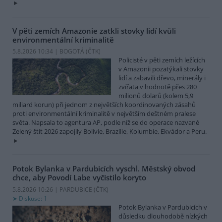
V pěti zemích Amazonie zatkli stovky lidí kvůli
environmentální kriminalitě
5.8.2026 10:34 | BOGOTÁ (
ČTK
)
Policisté v pěti zemích ležících
v Amazonii pozatýkali stovky
lidí a zabavili dřevo, minerály i
zvířata v hodnotě přes 280
milionů dolarů (kolem 5,9
miliard korun) při jednom z největších koordinovaných zásahů
proti environmentální kriminalitě v největším deštném pralese
světa. Napsala to agentura AP, podle níž se do operace nazvané
Zelený štít 2026 zapojily Bolívie, Brazílie, Kolumbie, Ekvádor a Peru.
Potok Bylanka v Pardubicích vyschl. Městský obvod
chce, aby Povodí Labe vyčistilo koryto
5.8.2026 10:26 | PARDUBICE (
ČTK
)
Diskuse: 1
Potok Bylanka v Pardubicích v
důsledku dlouhodobě nízkých