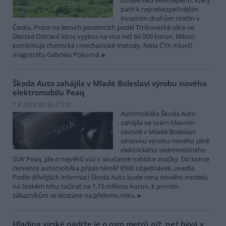
bolševníku velkolepého, který
patří k nejnebezpečnějším
invazním druhům rostlin v
Česku. Práce na lesních pozemcích podél Trnkovecké ulice ve
Slezské Ostravě letos vyjdou na více než 66 000 korun. Město
kombinuje chemické i mechanické metody, řekla ČTK mluvčí
magistrátu Gabriela Pokorná.
Škoda Auto zahájila v Mladé Boleslavi výrobu nového
elektromobilu Peaq
7.8.2026 00:36 (
ČTK
)
Automobilka Škoda Auto
zahájila ve svém hlavním
závodě v Mladé Boleslavi
sériovou výrobu nového plně
elektrického sedmimístného
SUV Peaq. Jde o největší vůz v současné nabídce značky. Do konce
července automobilka přijala téměř 8500 objednávek, uvedla.
Podle dřívějších informací Škoda Auto bude cena nového modelu
na českém trhu začínat na 1,15 milionu korun, k prvním
zákazníkům se dostane na přelomu roku.
Hladina vírské nádrže je o osm metrů níž, než bývá v