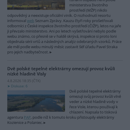
ministerstva životního
prostředí (MŽP) nikdo
odpovědný a neexistuje oficiální viník. O rozhodnutí resortu
informoval
web
Seznam Zprávy. Kauzu čtyři roky prošetřovali
odborníci z České inspekce životního prostředí (ČIŽP), letos na jaře
ji převzalo ministerstvo. Ani po letech vyšetřování nebylo podle
webu známo, co přesně se v haldě skrývá, inspekce si proto loni
objednala sérii vrtů a následných analýz odebraných vzorků. Práce
ale měl podle webu minulý měsíc zastavit šéf úřadu Pavel Straka
pro jejich nadbytečnost.
Dvě polské tepelné elektrárny omezují provoz kvůli
nízké hladině Visly
4.8.2026 18:35 (
ČTK
)
Diskuse: 6
Dvě polské tepelné elektrárny
omezují svůj provoz kvůli vlně
veder a nízké hladině vody v
řece Visle, kterou používají k
chlazení. Napsala to tisková
agentura
PAP
, podle níž k tomuto kroku přistoupily elektrárny
Kozienice a Polaniec.