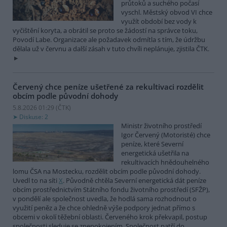
průtoků a suchého počasí
vyschl. Městský obvod VI chce
využít období bez vody k
vyčištění koryta, a obrátil se proto se žádostí na správce toku,
Povodí Labe. Organizace ale požadavek odmítla s tím, že údržbu
dělala už v červnu a další zásah v tuto chvíli neplánuje, zjistila ČTK.
Červený chce peníze ušetřené za rekultivaci rozdělit
obcím podle původní dohody
5.8.2026 01:29 (
ČTK
)
Diskuse: 2
Ministr životního prostředí
Igor Červený (Motoristé) chce
peníze, které Severní
energetická ušetřila na
rekultivacích hnědouhelného
lomu ČSA na Mostecku, rozdělit obcím podle původní dohody.
Uvedl to na síti
X
. Původně chtěla Severní energetická dát peníze
obcím prostřednictvím Státního fondu životního prostředí (SFŽP),
v pondělí ale společnost uvedla, že hodlá sama rozhodnout o
využití peněz a že chce ohledně výše podpory jednat přímo s
obcemi v okolí těžební oblasti. Červeného krok překvapil, postup
společnosti sleduje se znepokojením. Společnost patří do