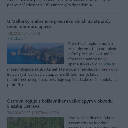
posilování odolnosti vůči klimatickým dopadům.
U Mallorky mělo moře přes rekordních 33 stupňů,
uvádí meteorologové
7.8.2026 10:45 (
ČTK
)
Diskuse: 1
Povrchová teplota moře u
Mallorky ve středu odpoledne
mírně přesáhla 33 stupňů a
tím zaznamenala nový
španělský rekord.
Uvedla
to
meteorologická služba Aemet, která poznamenala, že moře v okolí
Baleárských ostrovů a v západním Středomoří je letos
nadprůměrně teplé, což ovlivňuje například také noční teploty na
pobřeží.
Ostrava bojuje s bolševníkem velkolepým v obvodu
Slezská Ostrava
7.8.2026 01:09 | OSTRAVA (
ČTK
)
Ostravská radnice začala se
systematickou likvidací