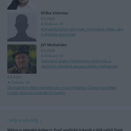
Eliška Vidomus
6.8.2026
Diskuse: 29
Klimatická krize není over. Vyzýváme vládu, aby
ji přestala ignorovat
Jiří Michalisko
6.8.2026
Diskuse: 18
Otevřený dopis ministerstvu průmyslu a
obchodu ohledně sanace odvalu Heřmanice
5.8.2026
Diskuse: 39
Dostupné bydlení nevyřeší jen nová výstavba. Česko musí lépe
využít renovace stávajících budov
rady a návody
Mýtus o zeleném koberci: Proč anglický trávník v létě zabíjí život