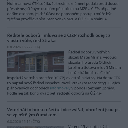
Hoffmannová ČTK sdělila, že trestní oznámení podala proti dosud
přesně nezjištěným osobám působícím na MŽP a ČIŽP, případně
dalším osobám, jejichž účast na popsaném postupu může být
zjištěna prověřováním. Stanovisko MŽP a ČIŽP ČTK shání.
Ředitelé odborů i mluvčí se z ČIŽP rozhodli odejít z
vlastní vůle, řekl Straka
6.8.2026 15:22 (
ČTK
)
Ředitel odboru vnitřních
služeb Matěj Mrlina, vedoucí
služebního úřadu Oldřich
Jarolím a tisková mluvčí Miriam
Loužecká končí na České
inspekci životního prostředí (ČIŽP) z vlastní iniciativy. Na dotaz ČTK
to napsal nový ředitel inspekce Pavel Straka (za Motoristy). O jejich
plánovaných odchodech
informovaly
v pondělí Seznam Zprávy.
Podle něj tak končí dva z pěti ředitelů odborů na ČIŽP.
Veterináři v horku ošetřují více zvířat, ohrožení jsou psi
se zploštělým čumákem
6.8.2026 15:15 (
ČTK
)
Veterináři v současných