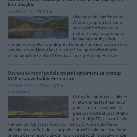
létě obvyklé
6.8.2026 20:48 | VÍR (
ČTK
)
Hladina vodní nádrže Vír na
Žďársku je oproti běžnému
stavu v létě níž asi o osm
metrů. Z vody už vystoupaly i
kamenné obruby kdysi
zatopené cesty. Nádrž je ale pořád schopná přidávat vodu do řeky
Svratky i do vodáren, i když je letošní léto oproti předchozím
mimořádně horké, řekl ČTK vedoucí hrázný Antonín Hájek.
Ostravská radní podala trestní oznámení za postup
MŽP v kauze haldy Heřmanice
6.8.2026 17:50 | OSTRAVA (
ČTK
)
Diskuse: 4
Ostravská radní a poslankyně
Pirátů Andrea Hoffmannová
podala trestní oznámení za
postup ministerstva životního
prostředí (MŽP) v kauze haldy
Heřmanice. Vyplývá to ze zprávy, kterou ČTK poskytla Česká
pirátská strana. Požaduje, aby policie prověřila okolnosti odebrání
případu České inspekci životního prostředí (ČIŽP) a zastavení řízení.