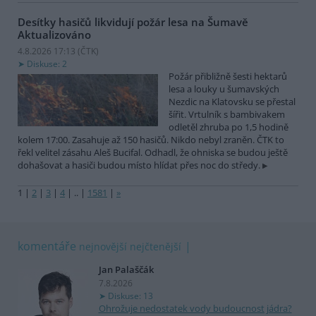
Desítky hasičů likvidují požár lesa na Šumavě
Aktualizováno
4.8.2026 17:13 (
ČTK
)
Diskuse: 2
Požár přibližně šesti hektarů
lesa a louky u šumavských
Nezdic na Klatovsku se přestal
šířit. Vrtulník s bambivakem
odletěl zhruba po 1,5 hodině
kolem 17:00. Zasahuje až 150 hasičů. Nikdo nebyl zraněn. ČTK to
řekl velitel zásahu Aleš Bucifal. Odhadl, že ohniska se budou ještě
dohašovat a hasiči budou místo hlídat přes noc do středy.
1
|
2
|
3
|
4
|
..
|
1581
|
»
komentáře
nejnovější
nejčtenější
Jan Palaščák
7.8.2026
Diskuse: 13
Ohrožuje nedostatek vody budoucnost jádra?