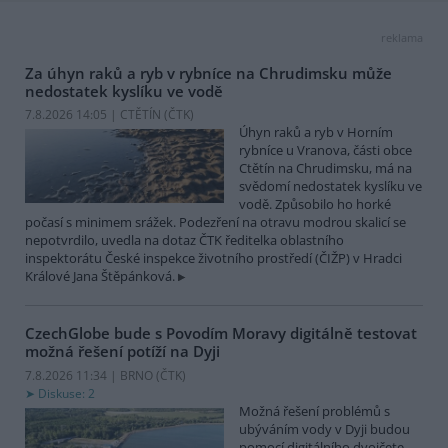
reklama
Za úhyn raků a ryb v rybníce na Chrudimsku může
nedostatek kyslíku ve vodě
7.8.2026 14:05 | CTĚTÍN (
ČTK
)
Úhyn raků a ryb v Horním
rybníce u Vranova, části obce
Ctětín na Chrudimsku, má na
svědomí nedostatek kyslíku ve
vodě. Způsobilo ho horké
počasí s minimem srážek. Podezření na otravu modrou skalicí se
nepotvrdilo, uvedla na dotaz ČTK ředitelka oblastního
inspektorátu České inspekce životního prostředí (ČIŽP) v Hradci
Králové Jana Štěpánková.
CzechGlobe bude s Povodím Moravy digitálně testovat
možná řešení potíží na Dyji
7.8.2026 11:34 | BRNO (
ČTK
)
Diskuse: 2
Možná řešení problémů s
ubýváním vody v Dyji budou
pomocí digitálního dvojčete