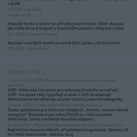
v půdě
4.8.2026 | Jan Skala
Diskuse: 34
Dopady horka a sucha na přírodu jsou kritické. ČSOP ukazuje,
jak může žíznivé krajině a živočichům pomoci veřejnost i obce
29.7.2026 | Zuzana Kučerová
Myslete v horkých dnech na volně žijící ptáky a další zvířata
28.7.2026 | Karel Makoň
tiskové zprávy
7. srpna 2026 |
OIŽP- Občanská iniciativa pro ochranu životního
prostředí
OIŽP- Občanská iniciativa pro ochranu životního prostředí :
OIŽP: Evropské řeky vysychají a voda v nich se otepluje:
Klimatická krize odhaluje zásadní slabinu jaderné energetiky
7. srpna 2026 |
Česká společnost pro ochranu netopýrů
Česká společnost pro ochranu netopýrů: „Pomoc, máme v domě
netopýry!“ Bezplatná poradna ČESON je v létě zavalena
telefonáty. Sama potřebuje finanční podporu.
6. srpna 2026 |
Regionální muzeum Mělník, příspěvková organizace
Regionální muzeum Mělník, příspěvková organizace: Výstava 50
let CHKO Kokořínsko - Máchův kraj