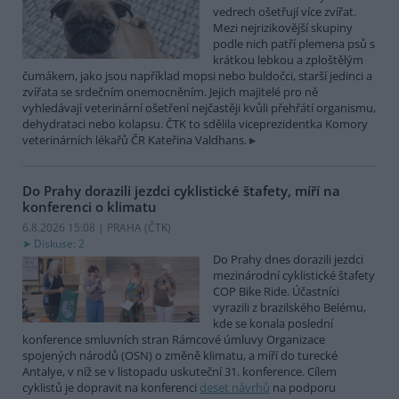
vedrech ošetřují více zvířat.
Mezi nejrizikovější skupiny
podle nich patří plemena psů s
krátkou lebkou a zploštělým
čumákem, jako jsou například mopsi nebo buldočci, starší jedinci a
zvířata se srdečním onemocněním. Jejich majitelé pro ně
vyhledávají veterinární ošetření nejčastěji kvůli přehřátí organismu,
dehydrataci nebo kolapsu. ČTK to sdělila viceprezidentka Komory
veterinárních lékařů ČR Kateřina Valdhans.
Do Prahy dorazili jezdci cyklistické štafety, míří na
konferenci o klimatu
6.8.2026 15:08 | PRAHA (
ČTK
)
Diskuse: 2
Do Prahy dnes dorazili jezdci
mezinárodní cyklistické štafety
COP Bike Ride. Účastníci
vyrazili z brazilského Belému,
kde se konala poslední
konference smluvních stran Rámcové úmluvy Organizace
spojených národů (OSN) o změně klimatu, a míří do turecké
Antalye, v níž se v listopadu uskuteční 31. konference. Cílem
cyklistů je dopravit na konferenci
deset návrhů
na podporu