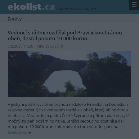
☰
/
zpravodajství
/
zprávy
Zprávy
Vedoucí s dětmi rozdělal pod Pravčickou bránou
oheň, dostal pokutu 10 000 korun
7.8.2026 14:20 | HŘENSKO (
ČTK
)
V jeskyni pod Pravčickou bránou nedaleko Hřenska na Děčínsku si
skupina nezletilých s vedoucím rozdělala oheň, který při odchodu
neuhasila. V národním parku České Švýcarsko přitom platí nejvyšší
možný stupeň požárního rizika. Strážci vedoucího dostihli a dali
mu pokutu 10 000 korun. Informoval o tom národní park na
facebooku.