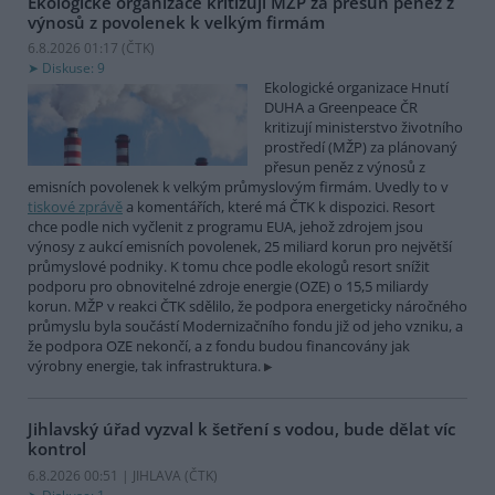
Ekologické organizace kritizují MŽP za přesun peněz z
výnosů z povolenek k velkým firmám
6.8.2026 01:17 (
ČTK
)
Diskuse: 9
Ekologické organizace Hnutí
DUHA a Greenpeace ČR
kritizují ministerstvo životního
prostředí (MŽP) za plánovaný
přesun peněz z výnosů z
emisních povolenek k velkým průmyslovým firmám. Uvedly to v
tiskové zprávě
a komentářích, které má ČTK k dispozici. Resort
chce podle nich vyčlenit z programu EUA, jehož zdrojem jsou
výnosy z aukcí emisních povolenek, 25 miliard korun pro největší
průmyslové podniky. K tomu chce podle ekologů resort snížit
podporu pro obnovitelné zdroje energie (OZE) o 15,5 miliardy
korun. MŽP v reakci ČTK sdělilo, že podpora energeticky náročného
průmyslu byla součástí Modernizačního fondu již od jeho vzniku, a
že podpora OZE nekončí, a z fondu budou financovány jak
výrobny energie, tak infrastruktura.
Jihlavský úřad vyzval k šetření s vodou, bude dělat víc
kontrol
6.8.2026 00:51 | JIHLAVA (
ČTK
)