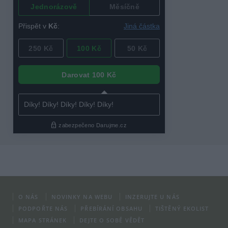
O NÁS
NOVINKY NA WEBU
INZERUJTE U NÁS
PODPOŘTE NÁS
PŘEBÍRÁNÍ OBSAHU
TIŠTĚNÝ EKOLIST
MAPA STRÁNEK
DEJTE O SOBĚ VĚDĚT