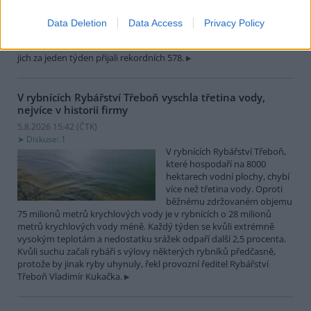
zvířat, nejčastěji
dehydratovaná a vysílená mláďata ptáků nebo veverek. ČTK to
Data Deletion
Data Access
Privacy Policy
sdělila mluvčí stanice Petra Fišerová. Během současné vlny veder
stanice denně ošetří desítky živočichů, při první letošní vlně horka
jich za jeden týden přijali rekordních 578.
V rybnících Rybářství Třeboň vyschla třetina vody,
nejvíce v historii firmy
5.8.2026 15:42 (
ČTK
)
Diskuse: 1
V rybnících Rybářství Třeboň,
které hospodaří na 8000
hektarech vodní plochy, chybí
více než třetina vody. Oproti
běžnému zdržovaném objemu
75 milionů metrů krychlových vody je v rybnících o 28 milionů
metrů krychlových vody méně. Každý týden se kvůli extrémně
vysokým teplotám a nedostatku srážek odpaří další 2,5 procenta.
Kvůli suchu začali rybáři s výlovy některých rybníků předčasně,
protože by jinak ryby uhynuly, řekl provozní ředitel Rybářství
Třeboň Vladimír Kukačka.