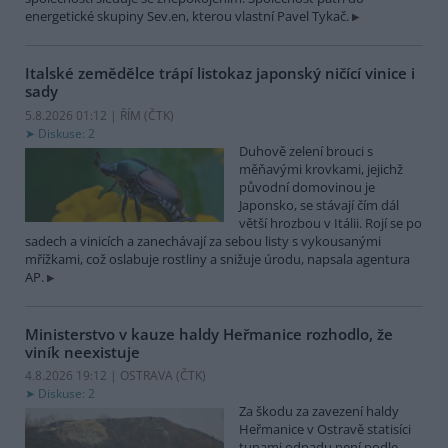
energetické skupiny Sev.en, kterou vlastní Pavel Tykač.
Italské zemědělce trápí listokaz japonský ničící vinice i
sady
5.8.2026 01:12 | ŘÍM (
ČTK
)
Diskuse: 2
Duhově zelení brouci s
měňavými krovkami, jejichž
původní domovinou je
Japonsko, se stávají čím dál
větší hrozbou v Itálii. Rojí se po
sadech a vinicích a zanechávají za sebou listy s vykousanými
mřížkami, což oslabuje rostliny a snižuje úrodu, napsala agentura
AP.
Ministerstvo v kauze haldy Heřmanice rozhodlo, že
viník neexistuje
4.8.2026 19:12 | OSTRAVA (
ČTK
)
Diskuse: 2
Za škodu za zavezení haldy
Heřmanice v Ostravě statisíci
tunami odpadu není podle