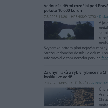
Vedoucí s dětmi rozdělal pod Prav
pokutu 10 000 korun
7.8.2026 14:20 | HŘENSKO (
ČTK
)
Disku
V jes
nedal
skupi
rozdě
neuha
Švýcarsko přitom platí nejvyšší možný 
Strážci vedoucího dostihli a dali mu p
Informoval o tom národní park na
fac
Za úhyn raků a ryb v rybníce na 
kyslíku ve vodě
7.8.2026 14:05 | CTĚTÍN (
ČTK
)
Diskuse:
Úhyn 
Vrano
Chru
nedos