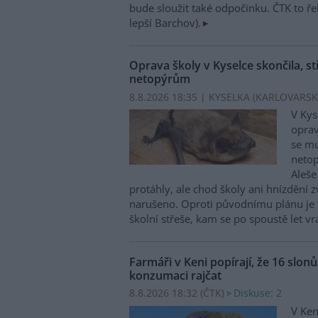
bude sloužit také odpočinku. ČTK to ře
lepší Barchov).
Oprava školy v Kyselce skončila, st
netopýrům
8.8.2026 18:35 | KYSELKA (KARLOVARSK
V Kys
oprav
se mu
netop
Aleše
protáhly, ale chod školy ani hnízdění zv
narušeno. Oproti původnímu plánu je 
školní střeše, kam se po spoustě let vr
Farmáři v Keni popírají, že 16 slon
konzumaci rajčat
8.8.2026 18:32 (
ČTK
)
Diskuse: 2
V Ken