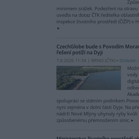
Způso
minimem srážek. Podezření na otravu 
uvedla na dotaz ČTK ředitelka oblastn
inspekce životního prostředí (ČIŽP) v 
CzechGlobe bude s Povodím Moravy
řešení potíží na Dyji
7.8.2026 11:34 | BRNO (
ČTK
)
Diskuse: 
Možn
vody 
digit
odbor
Akade
spolupráci se státním podnikem Povo
nyní zejména v dolní části Dyje. Na p
nádrží Nové Mlýny uhynuly ryby kvůli 
způsobenému přemnožením sinic.
Ministerstvo životního prostředí a