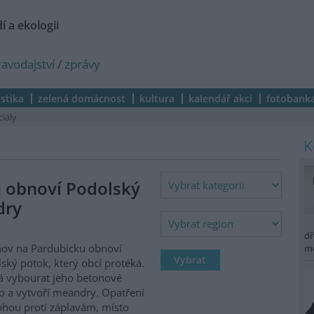
í a ekologii
ravodajství
/
zprávy
istika
zelená domácnost
kultura
kalendář akcí
fotobank
ciály
 obnoví Podolský
dry
dř
ov na Pardubicku obnoví
m
ský potok, který obcí protéká.
 vybourat jeho betonové
o a vytvoří meandry. Opatření
hou proti záplavám, místo