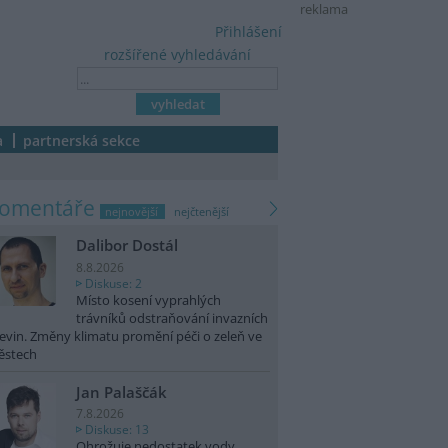
reklama
Přihlášení
rozšířené vyhledávání
a
partnerská sekce
komentáře
nejnovější
nejčtenější
Dalibor Dostál
8.8.2026
Diskuse: 2
Místo kosení vyprahlých
trávníků odstraňování invazních
evin. Změny klimatu promění péči o zeleň ve
ěstech
Jan Palaščák
7.8.2026
Diskuse: 13
Ohrožuje nedostatek vody