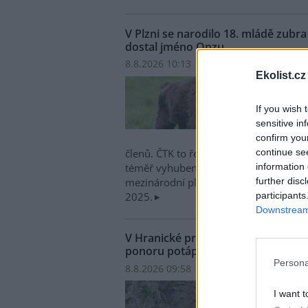
V Plzni se narodilo 18. mládě zub
dostal jméno Onzu
8.8.2026 10:13 | PLZEŇ (
ČTK
)
Ekolist.cz
V plz
narod
If you wish 
evrop
sensitive in
zoo z
confirm you
jméno
continue se
členů. ČTK to řekl mluvčí zahrady Mar
information 
téměř vyhubený druh největšího savce 
further disc
mezinárodní plemenná kniha a nedávn
participants
2025.
Downstream 
V Hranické propasti na Přerovsku
ponoru potápěč
Persona
8.8.2026 09:58 | HRANICE (
ČTK
)
Diskus
V Hra
I want t
zatop