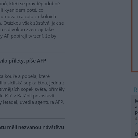
onů, kteří se pravděpodobně
ili kyanidem poté, co
umovali rajčata z okolních
. Otázkou však zůstává, jak se
 s divokou zvěří žijí také
y AP popírají tvrzení, že by
vilo přílety, píše AFP
a kouře a popela, které
lila sicilská sopka Etna, jedna z
tivnějších sopek světa, přiměly
letiště v Katánii pozastavit
M
ty letadel, uvedla agentura AFP.
a
p
4
ntu měli nezvanou návštěvu
D