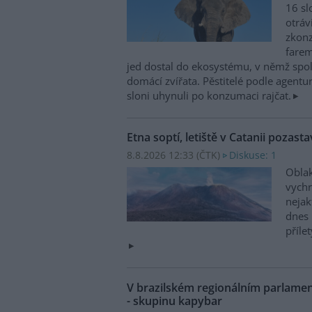
16 sl
otráv
zkonz
farem
jed dostal do ekosystému, v němž spolu
domácí zvířata. Pěstitelé podle agentur
sloni uhynuli po konzumaci rajčat.
Etna soptí, letiště v Catanii pozasta
8.8.2026 12:33 (
ČTK
)
Diskuse: 1
Oblak
vychr
nejak
dnes 
příle
V brazilském regionálním parlame
- skupinu kapybar