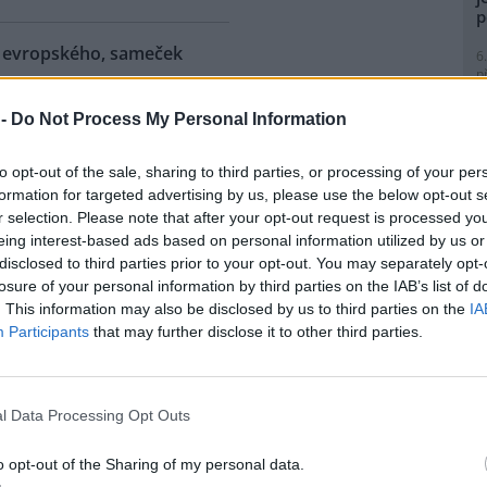
p
ra evropského, sameček
6
p
R
p
 -
Do Not Process My Personal Information
eňské zoologické zahradě se
l
ilo 18. mládě zubra
to opt-out of the sale, sharing to third parties, or processing of your per
ského od roku 1997, kdy tato
formation for targeted advertising by us, please use the below opt-out s
ubry chová. Sameček dostal
r selection. Please note that after your opt-out request is processed y
 Onzu. Stádo má teď pět
eing interest-based ads based on personal information utilized by us or
tin Vobruba. Pro tento nedávno
1
disclosed to third parties prior to your opt-out. You may separately opt-
Evropy je vedena nejstarší
(
losure of your personal information by third parties on the IAB’s list of
o byla vydána nová za rok
H
. This information may also be disclosed by us to third parties on the
IA
p
Participants
that may further disclose it to other third parties.
a
1
 zemřel při průzkumném
(
P
l Data Processing Opt Outs
e: 1
le
)
nické propasti, nejhlubší
o opt-out of the Sharing of my personal data.
ené jeskyni na světě, zemřel
1