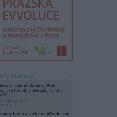
rady a návody
ýtus o zeleném koberci: Proč
nglický trávník v létě zabíjí život v
ůdě
.8.2026 | Jan Skala
Diskuse: 34
opady horka a sucha na přírodu jsou