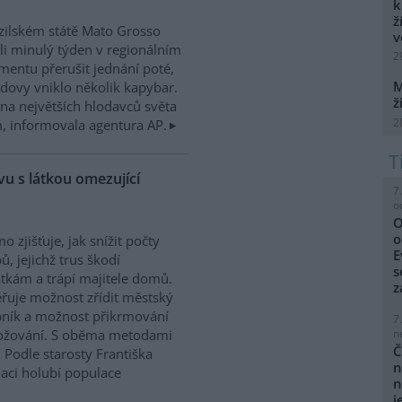
k
ž
zilském státě Mato Grosso
v
i minulý týden v regionálním
2
mentu přerušit jednání poté,
M
dovy vniklo několik kapybar.
ž
na největších hlodavců světa
2
 informovala agentura AP.
u s látkou omezující
7
o
O
o
o zjišťuje, jak snížit počty
E
ů, jejichž trus škodí
s
kám a trápí majitele domů.
z
řuje možnost zřídit městský
ník a možnost přikrmování
7
n
nožování. S oběma metodami
Č
 Podle starosty Františka
n
laci holubí populace
n
j