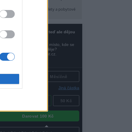
pátek) 16:30
arma CityCamp
(Tábory, výlety a pobytové
kce, Praha 10 )