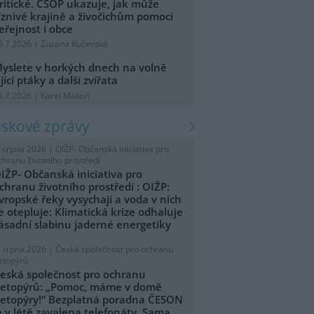
ritické. ČSOP ukazuje, jak může
íznivé krajině a živočichům pomoci
eřejnost i obce
9.7.2026 | Zuzana Kučerová
yslete v horkých dnech na volně
ijící ptáky a další zvířata
8.7.2026 | Karel Makoň
tiskové zprávy
. srpna 2026 |
OIŽP- Občanská iniciativa pro
chranu životního prostředí
IŽP- Občanská iniciativa pro
chranu životního prostředí : OIŽP:
vropské řeky vysychají a voda v nich
e otepluje: Klimatická krize odhaluje
ásadní slabinu jaderné energetiky
. srpna 2026 |
Česká společnost pro ochranu
etopýrů
eská společnost pro ochranu
etopýrů: „Pomoc, máme v domě
etopýry!“ Bezplatná poradna ČESON
e v létě zavalena telefonáty. Sama