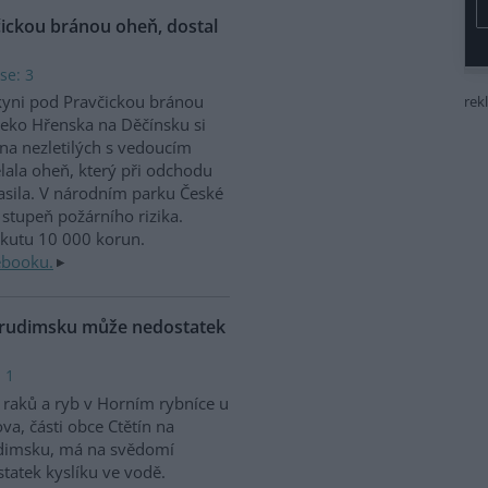
čickou bránou oheň, dostal
se: 3
kyni pod Pravčickou bránou
rek
eko Hřenska na Děčínsku si
na nezletilých s vedoucím
lala oheň, který při odchodu
sila. V národním parku České
stupeň požárního rizika.
okutu 10 000 korun.
ebooku.
Chrudimsku může nedostatek
 1
raků a ryb v Horním rybníce u
va, části obce Ctětín na
dimsku, má na svědomí
tatek kyslíku ve vodě.