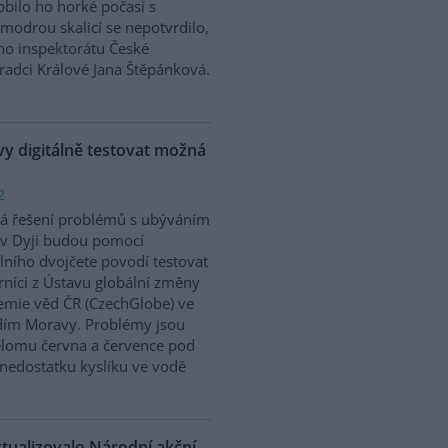
bilo ho horké počasí s
modrou skalicí se nepotvrdilo,
ího inspektorátu České
Hradci Králové Jana Štěpánková.
 digitálně testovat možná
2
á řešení problémů s ubýváním
v Dyji budou pomocí
álního dvojčete povodí testovat
níci z Ústavu globální změny
mie věd ČR (CzechGlobe) ve
dím Moravy. Problémy jsou
řelomu června a července pod
nedostatku kyslíku ve vodě
ktualizovalo Národní akční