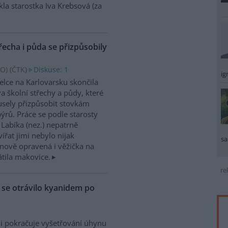
kla starostka Iva Krebsová (za
řecha i půda se přizpůsobily
O) (
ČTK
)
Diskuse: 1
ig
elce na Karlovarsku skončila
a školní střechy a půdy, které
sely přizpůsobit stovkám
ýrů. Práce se podle starosty
 Labíka (nez.) nepatrně
ířat jimi nebylo nijak
sa
nově opravená i věžička na
átila makovice.
re
ů se otrávilo kyanidem po
i pokračuje vyšetřování úhynu