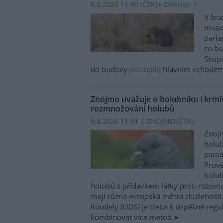
8.8.2026 11:40 (
ČTK
)
Diskuse: 1
V bra
musel
parla
co bu
Skupi
do budovy
vstoupila
hlavním vchodem,
Znojmo uvažuje o holubníku i krmiv
rozmnožování holubů
8.8.2026 11:31 | ZNOJMO (
ČTK
)
Znojm
holub
památ
Prově
holub
holubů s přídavkem látky proti rozm
mají různá evropská města zkušenosti.
Koudely (ODS) je třeba k úspěšné regu
kombinovat více metod.