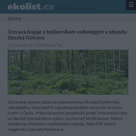
☰
/
zpravodajství
/
zprávy
Zprávy
Ostrava bojuje s bolševníkem velkolepým v obvodu
Slezská Ostrava
7.8.2026 01:09 | OSTRAVA (
ČTK
)
Ostravská radnice začala se systematickou likvidací bolševníku
velkolepého, který patří k nejnebezpečnějším invazním druhům
rostlin v Česku. Práce na lesních pozemcích podél Trnkovecké ulice
ve Slezské Ostravě letos vyjdou na více než 66 000 korun. Město
kombinuje chemické i mechanické metody, řekla ČTK mluvčí
magistrátu Gabriela Pokorná.