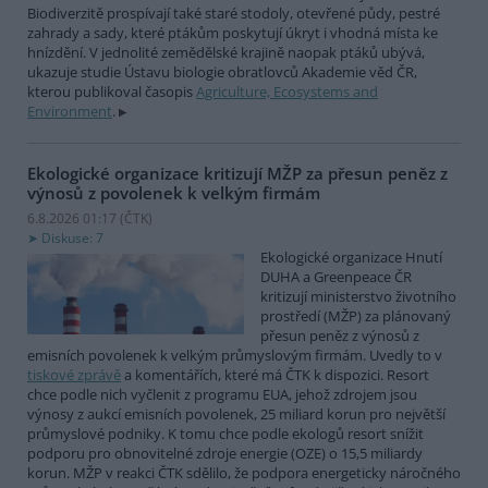
Biodiverzitě prospívají také staré stodoly, otevřené půdy, pestré
zahrady a sady, které ptákům poskytují úkryt i vhodná místa ke
hnízdění. V jednolité zemědělské krajině naopak ptáků ubývá,
ukazuje studie Ústavu biologie obratlovců Akademie věd ČR,
kterou publikoval časopis
Agriculture, Ecosystems and
Environment
.
Ekologické organizace kritizují MŽP za přesun peněz z
výnosů z povolenek k velkým firmám
6.8.2026 01:17 (
ČTK
)
Diskuse: 7
Ekologické organizace Hnutí
DUHA a Greenpeace ČR
kritizují ministerstvo životního
prostředí (MŽP) za plánovaný
přesun peněz z výnosů z
emisních povolenek k velkým průmyslovým firmám. Uvedly to v
tiskové zprávě
a komentářích, které má ČTK k dispozici. Resort
chce podle nich vyčlenit z programu EUA, jehož zdrojem jsou
výnosy z aukcí emisních povolenek, 25 miliard korun pro největší
průmyslové podniky. K tomu chce podle ekologů resort snížit
podporu pro obnovitelné zdroje energie (OZE) o 15,5 miliardy
korun. MŽP v reakci ČTK sdělilo, že podpora energeticky náročného