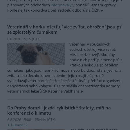
plánovaných odchodech
informovaly
v pondělí Seznam Zprávy.
Podle něj tak končí dva z pěti ředitelů odborů na ČIŽP.
Veterináři v horku ošetřují více zvířat, ohrožení jsou psi
se zploštělým čumákem
6.8.2026 15:15 (
ČTK
)
Veterináři v současných
vedrech ošetřují více zvířat.
Mezi nejrizikovější skupiny
podle nich patří plemena psů s
krátkou lebkou a zploštělým
čumákem, jako jsou například mopsi nebo buldočci, starší jedinci a
zvířata se srdečním onemocněním. Jejich majitelé pro ně
vyhledávají veterinární ošetření nejčastěji kvůli přehřátí organismu,
dehydrataci nebo kolapsu. ČTK to sdělila viceprezidentka Komory
veterinárních lékařů ČR Kateřina Valdhans.
Do Prahy dorazili jezdci cyklistické štafety, míří na
konferenci o klimatu
6.8.2026 15:08 | PRAHA (
ČTK
)
Diskuse: 2