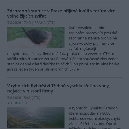
Záchranná stanice v Praze přijímá kvůli vedrům více
volně žijících zvířat
5.8.2026 17:40 | PRAHA (
ČTK
)
Kvůli vysokým letním
teplotám pracovníci pražské
záchranné stanice pro volně
žijící živočichy přijímají více
zvířat, nejčastěji
dehydratovaná a vysílená mláďata ptáků nebo veverek. ČTK to
sdělila mluvčí stanice Petra Fišerová. Během současné vlny veder
stanice denně ošetří desítky živočichů, při první letošní vlně horka
jich za jeden týden přijali rekordních 578.
V rybnících Rybářství Třeboň vyschla třetina vody,
nejvíce v historii firmy
5.8.2026 15:42 (
ČTK
)
Diskuse: 1
V rybnících Rybářství Třeboň,
které hospodaří na 8000
hektarech vodní plochy, chybí
více než třetina vody. Oproti
běžnému zdržovaném objemu