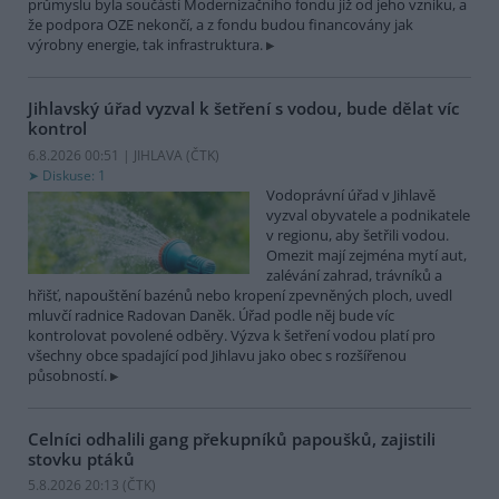
průmyslu byla součástí Modernizačního fondu již od jeho vzniku, a
že podpora OZE nekončí, a z fondu budou financovány jak
výrobny energie, tak infrastruktura.
Jihlavský úřad vyzval k šetření s vodou, bude dělat víc
kontrol
6.8.2026 00:51 | JIHLAVA (
ČTK
)
Diskuse: 1
Vodoprávní úřad v Jihlavě
vyzval obyvatele a podnikatele
v regionu, aby šetřili vodou.
Omezit mají zejména mytí aut,
zalévání zahrad, trávníků a
hřišť, napouštění bazénů nebo kropení zpevněných ploch, uvedl
mluvčí radnice Radovan Daněk. Úřad podle něj bude víc
kontrolovat povolené odběry. Výzva k šetření vodou platí pro
všechny obce spadající pod Jihlavu jako obec s rozšířenou
působností.
Celníci odhalili gang překupníků papoušků, zajistili
stovku ptáků
5.8.2026 20:13 (
ČTK
)