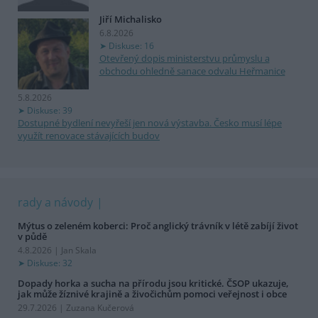
Jiří Michalisko
6.8.2026
Diskuse: 16
Otevřený dopis ministerstvu průmyslu a
obchodu ohledně sanace odvalu Heřmanice
5.8.2026
Diskuse: 39
Dostupné bydlení nevyřeší jen nová výstavba. Česko musí lépe
využít renovace stávajících budov
rady a návody
Mýtus o zeleném koberci: Proč anglický trávník v létě zabíjí život
v půdě
4.8.2026 | Jan Skala
Diskuse: 32
Dopady horka a sucha na přírodu jsou kritické. ČSOP ukazuje,
jak může žíznivé krajině a živočichům pomoci veřejnost i obce
29.7.2026 | Zuzana Kučerová