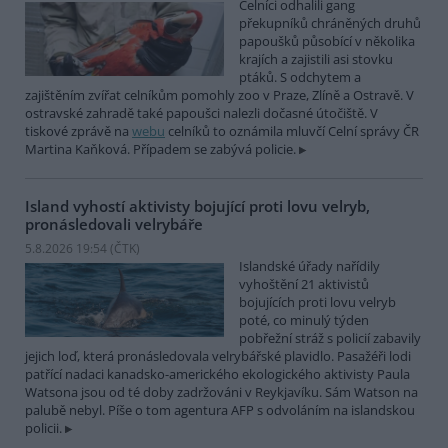
Celníci odhalili gang
překupníků chráněných druhů
papoušků působící v několika
krajích a zajistili asi stovku
ptáků. S odchytem a
zajištěním zvířat celníkům pomohly zoo v Praze, Zlíně a Ostravě. V
ostravské zahradě také papoušci nalezli dočasné útočiště. V
tiskové zprávě na
webu
celníků to oznámila mluvčí Celní správy ČR
Martina Kaňková. Případem se zabývá policie.
Island vyhostí aktivisty bojující proti lovu velryb,
pronásledovali velrybáře
5.8.2026 19:54 (
ČTK
)
Islandské úřady nařídily
vyhoštění 21 aktivistů
bojujících proti lovu velryb
poté, co minulý týden
pobřežní stráž s policií zabavily
jejich loď, která pronásledovala velrybářské plavidlo. Pasažéři lodi
patřící nadaci kanadsko-amerického ekologického aktivisty Paula
Watsona jsou od té doby zadržováni v Reykjavíku. Sám Watson na
palubě nebyl. Píše o tom agentura AFP s odvoláním na islandskou
policii.