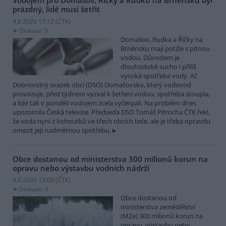
Vodojem pro Domašov, Říčky a Rudku na Brněnsku byl
prázdný, lidé musí šetřit
4.8.2026 17:12 (
ČTK
)
Diskuse: 9
Domašov, Rudka a Říčky na
Brněnsku mají potíže s pitnou
vodou. Důvodem je
dlouhodobé sucho i příliš
vysoká spotřeba vody. Ač
Dobrovolný svazek obcí (DSO) Domašovsko, který vodovod
provozuje, před týdnem vyzval k šetření vodou, spotřeba stoupla,
a lidé tak v pondělí vodojem zcela vyčerpali. Na problém dnes
upozornila Česká televize. Předseda DSO Tomáš Pitrocha ČTK řekl,
že voda nyní z kohoutků ve třech obcích teče, ale je třeba opravdu
omezit její nadměrnou spotřebu.
Obce dostanou od ministerstva 300 milionů korun na
opravu nebo výstavbu vodních nádrží
4.8.2026 13:09 (
ČTK
)
Diskuse: 3
Obce dostanou od
ministerstva zemědělství
(MZe) 300 milionů korun na
opravu, výstavbu nebo