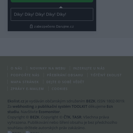
O NÁS
NOVINKY NA WEBU
INZERUJTE U NÁS
PODPOŘTE NÁS
PŘEBÍRÁNÍ OBSAHU
TIŠTĚNÝ EKOLIST
MAPA STRÁNEK
DEJTE O SOBĚ VĚDĚT
ZPRÁVY E-MAILEM
COOKIES
Ekolist.cz
je vydáván občanským sdružením
BEZK
. ISSN 1802-9019.
Za
webhosting
a
publikační systém TOOLKIT
děkujeme
Ecn
studiu
. Navštivte
Ecomonitor
.
Copyright ©
BEZK
. Copyright ©
ČTK
,
TASR
. Všechna práva
vyhrazena. Publikování nebo šíření obsahu je bez předchozího
souhlasu držitele autorských práv zakázáno.