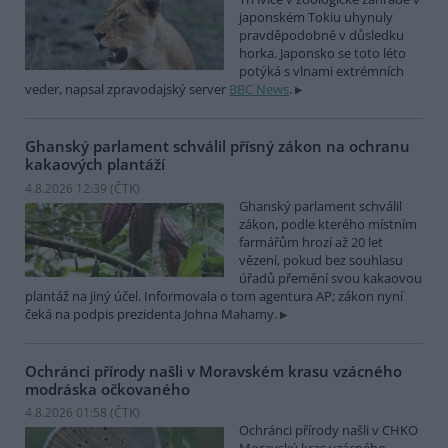
japonském Tokiu uhynuly
pravděpodobně v důsledku
horka. Japonsko se toto léto
potýká s vlnami extrémních
veder, napsal zpravodajský server
BBC News
.
Ghanský parlament schválil přísný zákon na ochranu
kakaových plantáží
4.8.2026 12:39 (
ČTK
)
Ghanský parlament schválil
zákon, podle kterého místním
farmářům hrozí až 20 let
vězení, pokud bez souhlasu
úřadů přemění svou kakaovou
plantáž na jiný účel. Informovala o tom agentura AP; zákon nyní
čeká na podpis prezidenta Johna Mahamy.
Ochránci přírody našli v Moravském krasu vzácného
modráska očkovaného
4.8.2026 01:58 (
ČTK
)
Ochránci přírody našli v CHKO