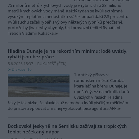
75 milionů metrů krychlových vody je v rybnících o 28 milionů
metrů krychlových vody méně. Každý týden se kvůli extrémně
vysokým teplotám a nedostatku srážek odpaří další 2,5 procenta.
Kvůli suchu začali rybáři s výlovy některých rybníků předčasně,
protože by jinak ryby uhynuly, řekl provozní ředitel Rybářství
Třeboň Vladimír Kukačka.
Hladina Dunaje je na rekordním minimu; lodě uvázly,
rybáři jsou bez práce
5.8.2026 15:37 | BUKUREŠŤ (
ČTK
)
Diskuse: 16
Turistický přístav v
rumunském městě Corabia,
které leží na břehu Dunaje, je
opuštěný. Až na několik člunů
uvázlých v řasách. Hladina
řeky je tak nízko, že plavidla už nemohou kvůli písčitým mělčinám
do přístavu vplouvat ani z něj vyplouvat, píše agentura AFP.
Bozkovské jeskyně na Semilsku zažívají za tropických
teplot nečekaný nápor