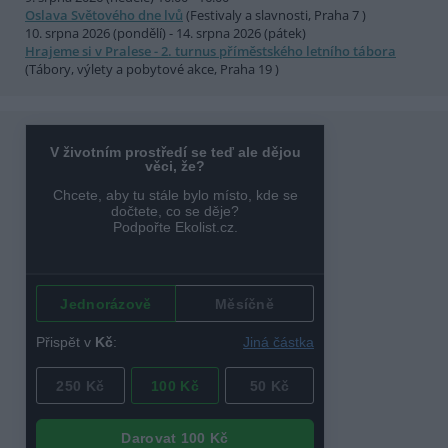
Oslava Světového dne lvů
(Festivaly a slavnosti, Praha 7 )
10. srpna 2026 (pondělí) - 14. srpna 2026 (pátek)
Hrajeme si v Pralese - 2. turnus příměstského letního tábora
(Tábory, výlety a pobytové akce, Praha 19 )