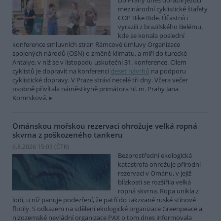
Do Prahy dnes dorazili jezdci
mezinárodní cyklistické štafety
COP Bike Ride. Účastníci
vyrazili z brazilského Belému,
kde se konala poslední
konference smluvních stran Rámcové úmluvy Organizace
spojených národů (OSN) o změně klimatu, a míří do turecké
Antalye, v níž se v listopadu uskuteční 31. konference. Cílem
cyklistů je dopravit na konferenci
deset návrhů
na podporu
cyklistické dopravy. V Praze stráví necelé tři dny. Včera večer
osobně přivítala náměstkyně primátora hl. m. Prahy Jana
Komrsková.
Ománskou mořskou rezervaci ohrožuje velká ropná
skvrna z poškozeného tankeru
6.8.2026 15:03 (
ČTK
)
Bezprostřední ekologická
katastrofa ohrožuje přírodní
rezervaci v Ománu, v jejíž
blízkosti se rozšířila velká
ropná skvrna. Ropa unikla z
lodi, u níž panuje podezření, že patří do takzvané ruské stínové
flotily. S odkazem na sdělení ekologické organizace Greenpeace a
nizozemské nevládní organizace PAX o tom dnes informovala