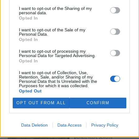
I want to opt-out of the Sharing of my
personal data.
Potok Bylanka v Pardubicích vyschl. Městský obvod
Opted In
chce, aby Povodí Labe vyčistilo koryto
5.8.2026 10:26 | PARDUBICE (
ČTK
)
I want to opt-out of the Sale of my
Diskuse: 1
Personal Data.
Potok Bylanka v Pardubicích v
Opted In
důsledku dlouhodobě nízkých
průtoků a suchého počasí
I want to opt-out of processing my
Personal Data for Targeted Advertising.
vyschl. Městský obvod VI chce
Opted In
využít období bez vody k
vyčištění koryta, a obrátil se proto se žádostí na správce toku,
I want to opt-out of Collection, Use,
Povodí Labe. Organizace ale požadavek odmítla s tím, že údržbu
Retention, Sale, and/or Sharing of my
dělala už v červnu a další zásah v tuto chvíli neplánuje, zjistila ČTK.
Personal Data that Is Unrelated with the
Purposes for which it was collected.
Opted Out
Červený chce peníze ušetřené za rekultivaci rozdělit
OPT OUT FROM ALL
CONFIRM
obcím podle původní dohody
5.8.2026 01:29 (
ČTK
)
Diskuse: 2
Data Deletion
Data Access
Privacy Policy
Ministr životního prostředí
Igor Červený (Motoristé) chce
peníze, které Severní