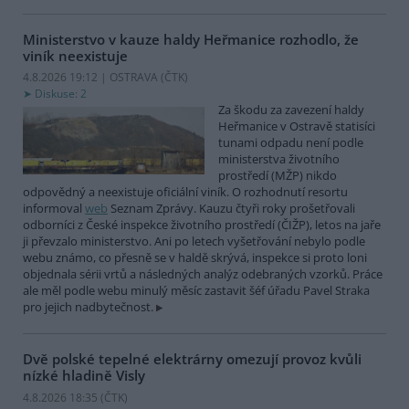
Ministerstvo v kauze haldy Heřmanice rozhodlo, že
viník neexistuje
4.8.2026 19:12 | OSTRAVA (
ČTK
)
Diskuse: 2
Za škodu za zavezení haldy
Heřmanice v Ostravě statisíci
tunami odpadu není podle
ministerstva životního
prostředí (MŽP) nikdo
odpovědný a neexistuje oficiální viník. O rozhodnutí resortu
informoval
web
Seznam Zprávy. Kauzu čtyři roky prošetřovali
odborníci z České inspekce životního prostředí (ČIŽP), letos na jaře
ji převzalo ministerstvo. Ani po letech vyšetřování nebylo podle
webu známo, co přesně se v haldě skrývá, inspekce si proto loni
objednala sérii vrtů a následných analýz odebraných vzorků. Práce
ale měl podle webu minulý měsíc zastavit šéf úřadu Pavel Straka
pro jejich nadbytečnost.
Dvě polské tepelné elektrárny omezují provoz kvůli
nízké hladině Visly
4.8.2026 18:35 (
ČTK
)