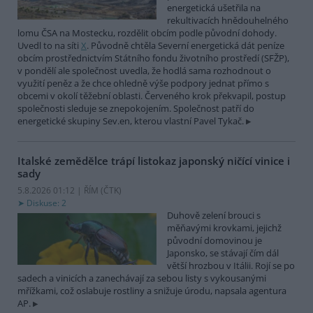
energetická ušetřila na
rekultivacích hnědouhelného
lomu ČSA na Mostecku, rozdělit obcím podle původní dohody.
Uvedl to na síti
X
. Původně chtěla Severní energetická dát peníze
obcím prostřednictvím Státního fondu životního prostředí (SFŽP),
v pondělí ale společnost uvedla, že hodlá sama rozhodnout o
využití peněz a že chce ohledně výše podpory jednat přímo s
obcemi v okolí těžební oblasti. Červeného krok překvapil, postup
společnosti sleduje se znepokojením. Společnost patří do
energetické skupiny Sev.en, kterou vlastní Pavel Tykač.
Italské zemědělce trápí listokaz japonský ničící vinice i
sady
5.8.2026 01:12 | ŘÍM (
ČTK
)
Diskuse: 2
Duhově zelení brouci s
měňavými krovkami, jejichž
původní domovinou je
Japonsko, se stávají čím dál
větší hrozbou v Itálii. Rojí se po
sadech a vinicích a zanechávají za sebou listy s vykousanými
mřížkami, což oslabuje rostliny a snižuje úrodu, napsala agentura
AP.