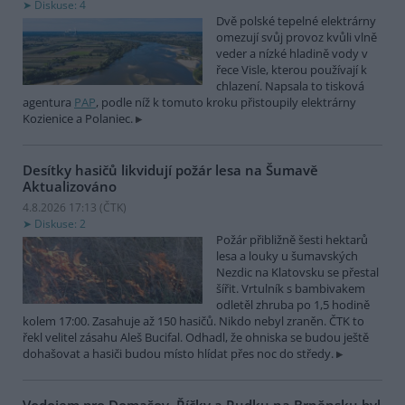
Diskuse: 4
Dvě polské tepelné elektrárny
omezují svůj provoz kvůli vlně
veder a nízké hladině vody v
řece Visle, kterou používají k
chlazení. Napsala to tisková
agentura
PAP
, podle níž k tomuto kroku přistoupily elektrárny
Kozienice a Polaniec.
Desítky hasičů likvidují požár lesa na Šumavě
Aktualizováno
4.8.2026 17:13 (
ČTK
)
Diskuse: 2
Požár přibližně šesti hektarů
lesa a louky u šumavských
Nezdic na Klatovsku se přestal
šířit. Vrtulník s bambivakem
odletěl zhruba po 1,5 hodině
kolem 17:00. Zasahuje až 150 hasičů. Nikdo nebyl zraněn. ČTK to
řekl velitel zásahu Aleš Bucifal. Odhadl, že ohniska se budou ještě
dohašovat a hasiči budou místo hlídat přes noc do středy.