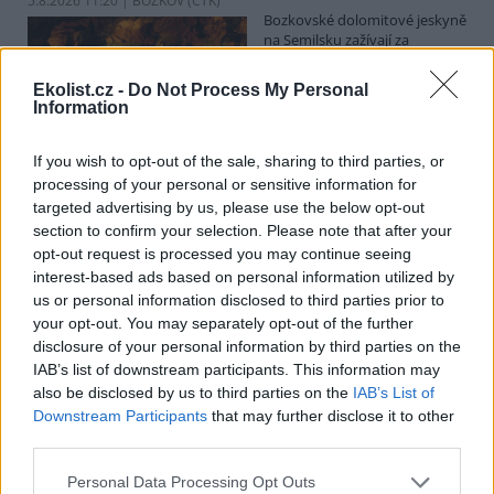
5.8.2026 11:20 | BOZKOV (
ČTK
)
Bozkovské dolomitové jeskyně
na Semilsku zažívají za
současných tropických teplot
nečekaný nápor. Jde sice o
Ekolist.cz -
Do Not Process My Personal
jedno z nejchladnějších míst v
Information
Libereckém kraji, které má stálou teplotu mezi 7,5 až devíti stupni
Celsia, přesto v minulosti podle vedoucího Bozkovských jeskyní
Dušana Milky k nim lidé přicházeli spíše v době, když bylo nevlídno.
If you wish to opt-out of the sale, sharing to third parties, or
processing of your personal or sensitive information for
targeted advertising by us, please use the below opt-out
section to confirm your selection. Please note that after your
V pěti zemích Amazonie zatkli stovky lidí kvůli
opt-out request is processed you may continue seeing
environmentální kriminalitě
interest-based ads based on personal information utilized by
5.8.2026 10:34 | BOGOTÁ (
ČTK
)
us or personal information disclosed to third parties prior to
Policisté v pěti zemích ležících
your opt-out. You may separately opt-out of the further
v Amazonii pozatýkali stovky
lidí a zabavili dřevo, minerály i
disclosure of your personal information by third parties on the
zvířata v hodnotě přes 280
IAB’s list of downstream participants. This information may
milionů dolarů (kolem 5,9
also be disclosed by us to third parties on the
IAB’s List of
miliard korun) při jednom z největších koordinovaných zásahů
Downstream Participants
that may further disclose it to other
proti environmentální kriminalitě v největším deštném pralese
third parties.
světa. Napsala to agentura AP, podle níž se do operace nazvané
Zelený štít 2026 zapojily Bolívie, Brazílie, Kolumbie, Ekvádor a Peru.
Personal Data Processing Opt Outs