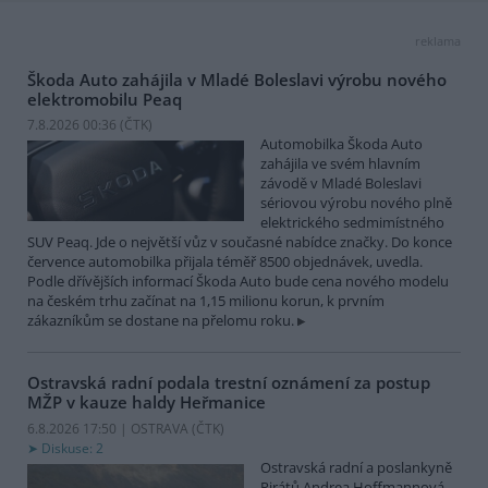
reklama
Škoda Auto zahájila v Mladé Boleslavi výrobu nového
elektromobilu Peaq
7.8.2026 00:36 (
ČTK
)
Automobilka Škoda Auto
zahájila ve svém hlavním
závodě v Mladé Boleslavi
sériovou výrobu nového plně
elektrického sedmimístného
SUV Peaq. Jde o největší vůz v současné nabídce značky. Do konce
července automobilka přijala téměř 8500 objednávek, uvedla.
Podle dřívějších informací Škoda Auto bude cena nového modelu
na českém trhu začínat na 1,15 milionu korun, k prvním
zákazníkům se dostane na přelomu roku.
Ostravská radní podala trestní oznámení za postup
MŽP v kauze haldy Heřmanice
6.8.2026 17:50 | OSTRAVA (
ČTK
)
Diskuse: 2
Ostravská radní a poslankyně
Pirátů Andrea Hoffmannová