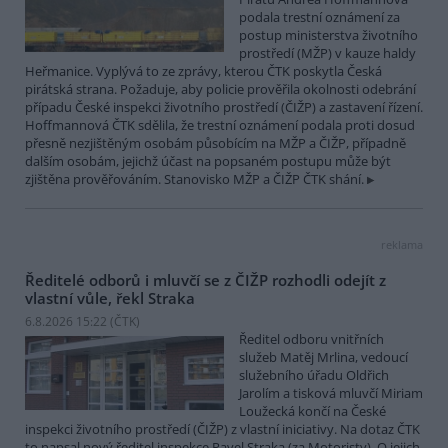
podala trestní oznámení za
postup ministerstva životního
prostředí (MŽP) v kauze haldy
Heřmanice. Vyplývá to ze zprávy, kterou ČTK poskytla Česká
pirátská strana. Požaduje, aby policie prověřila okolnosti odebrání
případu České inspekci životního prostředí (ČIŽP) a zastavení řízení.
Hoffmannová ČTK sdělila, že trestní oznámení podala proti dosud
přesně nezjištěným osobám působícím na MŽP a ČIŽP, případně
dalším osobám, jejichž účast na popsaném postupu může být
zjištěna prověřováním. Stanovisko MŽP a ČIŽP ČTK shání.
reklama
Ředitelé odborů i mluvčí se z ČIŽP rozhodli odejít z
vlastní vůle, řekl Straka
6.8.2026 15:22 (
ČTK
)
Ředitel odboru vnitřních
služeb Matěj Mrlina, vedoucí
služebního úřadu Oldřich
Jarolím a tisková mluvčí Miriam
Loužecká končí na České
inspekci životního prostředí (ČIŽP) z vlastní iniciativy. Na dotaz ČTK
to napsal nový ředitel inspekce Pavel Straka (za Motoristy). O jejich