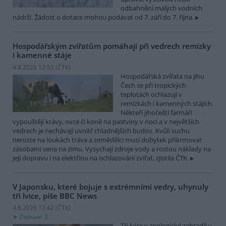
odbahnění malých vodních
nádrží. Žádost o dotace mohou podávat od 7. září do 7. října.
Hospodářským zvířatům pomáhají při vedrech remízky
i kamenné stáje
4.8.2026 12:52 (
ČTK
)
Hospodářská zvířata na jihu
Čech se při tropických
teplotách ochlazují v
remízkách i kamenných stájích.
Někteří jihočeští farmáři
vypouštějí krávy, ovce či koně na pastviny v noci a v největších
vedrech je nechávají uvnitř chladnějších budov. Kvůli suchu
neroste na loukách tráva a zemědělci musí dobytek přikrmovat
zásobami sena na zimu. Vysychají zdroje vody a rostou náklady na
její dopravu i na elektřinu na ochlazování zvířat, zjistila ČTK.
V Japonsku, které bojuje s extrémními vedry, uhynuly
tři lvice, píše BBC News
4.8.2026 12:42 (
ČTK
)
Diskuse: 2
Tři lvice v zoologické zahradě v