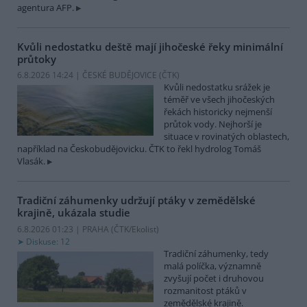
agentura AFP.
Kvůli nedostatku deště mají jihočeské řeky minimální
průtoky
6.8.2026 14:24 | ČESKÉ BUDĚJOVICE (
ČTK
)
Kvůli nedostatku srážek je
téměř ve všech jihočeských
řekách historicky nejmenší
průtok vody. Nejhorší je
situace v rovinatých oblastech,
například na Českobudějovicku. ČTK to řekl hydrolog Tomáš
Vlasák.
Tradiční záhumenky udržují ptáky v zemědělské
krajině, ukázala studie
6.8.2026 01:23 | PRAHA (
ČTK/Ekolist
)
Diskuse: 12
Tradiční záhumenky, tedy
malá políčka, významně
zvyšují počet i druhovou
rozmanitost ptáků v
zemědělské krajině.