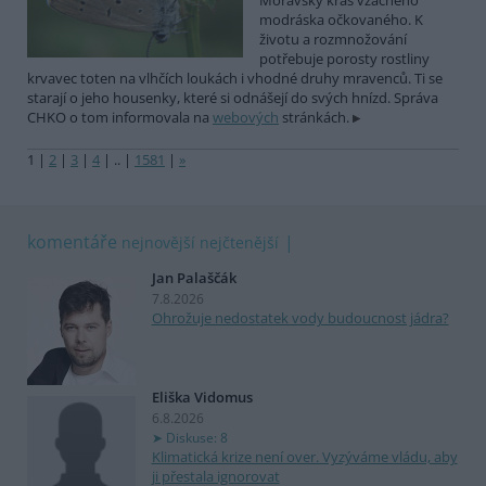
Moravský kras vzácného
modráska očkovaného. K
životu a rozmnožování
potřebuje porosty rostliny
krvavec toten na vlhčích loukách i vhodné druhy mravenců. Ti se
starají o jeho housenky, které si odnášejí do svých hnízd. Správa
CHKO o tom informovala na
webových
stránkách.
1
|
2
|
3
|
4
|
..
|
1581
|
»
komentáře
nejnovější
nejčtenější
Jan Palaščák
7.8.2026
Ohrožuje nedostatek vody budoucnost jádra?
Eliška Vidomus
6.8.2026
Diskuse: 8
Klimatická krize není over. Vyzýváme vládu, aby
ji přestala ignorovat