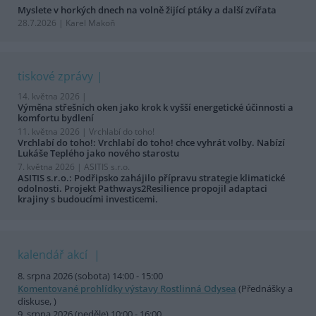
Myslete v horkých dnech na volně žijící ptáky a další zvířata
28.7.2026 | Karel Makoň
tiskové zprávy
14. května 2026 |
Výměna střešních oken jako krok k vyšší energetické účinnosti a
komfortu bydlení
11. května 2026 |
Vrchlabí do toho!
Vrchlabí do toho!: Vrchlabí do toho! chce vyhrát volby. Nabízí
Lukáše Teplého jako nového starostu
7. května 2026 |
ASITIS s.r.o.
ASITIS s.r.o.: Podřipsko zahájilo přípravu strategie klimatické
odolnosti. Projekt Pathways2Resilience propojil adaptaci
krajiny s budoucími investicemi.
kalendář akcí
8. srpna 2026 (sobota) 14:00 - 15:00
Komentované prohlídky výstavy Rostlinná Odysea
(Přednášky a
diskuse, )
9. srpna 2026 (neděle) 10:00 - 16:00