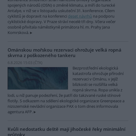
spojených národů (OSN) o změně klimatu, a míří do turecké
Antalye, v níž se v listopadu uskuteční 31. konference. Cílem
cyklistů je dopravit na konferenci
deset návrhů
na podporu
cyklistické dopravy. V Praze stráví necelé tři dny. Včera večer
osobně přivítala náměstkyně primátora hl. m. Prahy Jana
Komrsková.
Ománskou mořskou rezervaci ohrožuje velká ropná
skvrna z poškozeného tankeru
6.8.2026 15:03 (
ČTK
)
Bezprostřední ekologická
katastrofa ohrožuje přírodní
rezervaci v Ománu, v jejíž
blízkosti se rozšířila velká
ropná skvrna. Ropa unikla z
lodi, u níž panuje podezření, že patří do takzvané ruské stínové
flotily. S odkazem na sdělení ekologické organizace Greenpeace a
nizozemské nevládní organizace PAX o tom dnes informovala
agentura AFP.
Kvůli nedostatku deště mají jihočeské řeky minimální
průtoky