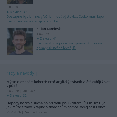
5.8.2026
Diskuse: 39
Dostupné bydlení nevyřeší jen nová výstavba. Česko musí lépe
využít renovace stávajících budov
Kilian Kaminski
1.8.2026
Diskuse: 41
Evropa slibuje právo na opravu. Budou ale
opravy skutečně levnější?
rady a návody
Mýtus o zeleném koberci: Proč anglický trávník v létě zabíjí život
v půdě
4.8.2026 | Jan Skala
Diskuse: 32
Dopady horka a sucha na přírodu jsou kritické. ČSOP ukazuje,
jak může žíznivé krajině a živočichům pomoci veřejnost i obce
29.7.2026 | Zuzana Kučerová