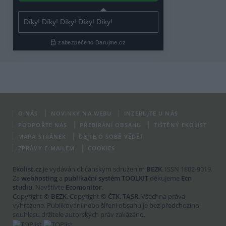
O NÁS
NOVINKY NA WEBU
INZERUJTE U NÁS
PODPOŘTE NÁS
PŘEBÍRÁNÍ OBSAHU
TIŠTĚNÝ EKOLIST
MAPA STRÁNEK
DEJTE O SOBĚ VĚDĚT
ZPRÁVY E-MAILEM
COOKIES
Ekolist.cz
je vydáván občanským sdružením
BEZK
. ISSN 1802-9019.
Za
webhosting
a
publikační systém TOOLKIT
děkujeme
Ecn
studiu
. Navštivte
Ecomonitor
.
Copyright ©
BEZK
. Copyright ©
ČTK
,
TASR
. Všechna práva
vyhrazena. Publikování nebo šíření obsahu je bez předchozího
souhlasu držitele autorských práv zakázáno.