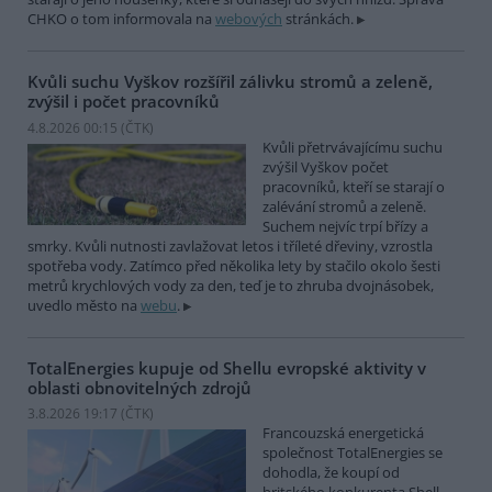
CHKO o tom informovala na
webových
stránkách.
Kvůli suchu Vyškov rozšířil zálivku stromů a zeleně,
zvýšil i počet pracovníků
4.8.2026 00:15 (
ČTK
)
Kvůli přetrvávajícímu suchu
zvýšil Vyškov počet
pracovníků, kteří se starají o
zalévání stromů a zeleně.
Suchem nejvíc trpí břízy a
smrky. Kvůli nutnosti zavlažovat letos i tříleté dřeviny, vzrostla
spotřeba vody. Zatímco před několika lety by stačilo okolo šesti
metrů krychlových vody za den, teď je to zhruba dvojnásobek,
uvedlo město na
webu
.
TotalEnergies kupuje od Shellu evropské aktivity v
oblasti obnovitelných zdrojů
3.8.2026 19:17 (
ČTK
)
Francouzská energetická
společnost TotalEnergies se
dohodla, že koupí od