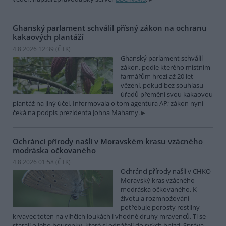
Ghanský parlament schválil přísný zákon na ochranu
kakaových plantáží
4.8.2026 12:39 (
ČTK
)
Ghanský parlament schválil
zákon, podle kterého místním
farmářům hrozí až 20 let
vězení, pokud bez souhlasu
úřadů přemění svou kakaovou
plantáž na jiný účel. Informovala o tom agentura AP; zákon nyní
čeká na podpis prezidenta Johna Mahamy.
Ochránci přírody našli v Moravském krasu vzácného
modráska očkovaného
4.8.2026 01:58 (
ČTK
)
Ochránci přírody našli v CHKO
Moravský kras vzácného
modráska očkovaného. K
životu a rozmnožování
potřebuje porosty rostliny
krvavec toten na vlhčích loukách i vhodné druhy mravenců. Ti se
starají o jeho housenky, které si odnášejí do svých hnízd. Správa