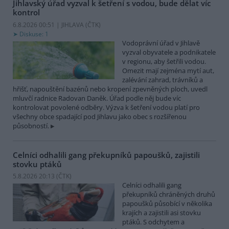
Jihlavský úřad vyzval k šetření s vodou, bude dělat víc
kontrol
6.8.2026 00:51 | JIHLAVA (
ČTK
)
Diskuse: 1
Vodoprávní úřad v Jihlavě
vyzval obyvatele a podnikatele
v regionu, aby šetřili vodou.
Omezit mají zejména mytí aut,
zalévání zahrad, trávníků a
hřišť, napouštění bazénů nebo kropení zpevněných ploch, uvedl
mluvčí radnice Radovan Daněk. Úřad podle něj bude víc
kontrolovat povolené odběry. Výzva k šetření vodou platí pro
všechny obce spadající pod Jihlavu jako obec s rozšířenou
působností.
Celníci odhalili gang překupníků papoušků, zajistili
stovku ptáků
5.8.2026 20:13 (
ČTK
)
Celníci odhalili gang
překupníků chráněných druhů
papoušků působící v několika
krajích a zajistili asi stovku
ptáků. S odchytem a