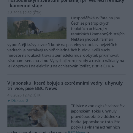
Hospodářským zvířatům pomáhají při vedrech remízky
i kamenné stáje
4.8.2026 12:52 (
ČTK
)
Hospodářská zvířata na jihu
Čech se při tropických
teplotách ochlazují v
remízkách i kamenných stájích.
Někteří jihočeští farmáři
vypouštějí krávy, ovce či koně na pastviny v noci a v největších
vedrech je nechávají uvnitř chladnějších budov. Kvůli suchu
neroste na loukách tráva a zemědělci musí dobytek přikrmovat
zásobami sena na zimu. Vysychají zdroje vody a rostou náklady na
její dopravu i na elektřinu na ochlazování zvířat, zjistila ČTK.
V Japonsku, které bojuje s extrémními vedry, uhynuly
tři lvice, píše BBC News
4.8.2026 12:42 (
ČTK
)
Diskuse: 2
Tři lvice v zoologické zahradě v
japonském Tokiu uhynuly
pravděpodobně v důsledku
horka. Japonsko se toto léto
potýká s vlnami extrémních
veder, napsal zpravodajský server
BBC News
.