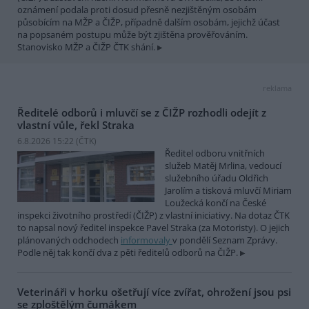
oznámení podala proti dosud přesně nezjištěným osobám
působícím na MŽP a ČIŽP, případně dalším osobám, jejichž účast
na popsaném postupu může být zjištěna prověřováním.
Stanovisko MŽP a ČIŽP ČTK shání.
reklama
Ředitelé odborů i mluvčí se z ČIŽP rozhodli odejít z
vlastní vůle, řekl Straka
6.8.2026 15:22 (
ČTK
)
Ředitel odboru vnitřních
služeb Matěj Mrlina, vedoucí
služebního úřadu Oldřich
Jarolím a tisková mluvčí Miriam
Loužecká končí na České
inspekci životního prostředí (ČIŽP) z vlastní iniciativy. Na dotaz ČTK
to napsal nový ředitel inspekce Pavel Straka (za Motoristy). O jejich
plánovaných odchodech
informovaly
v pondělí Seznam Zprávy.
Podle něj tak končí dva z pěti ředitelů odborů na ČIŽP.
Veterináři v horku ošetřují více zvířat, ohrožení jsou psi
se zploštělým čumákem