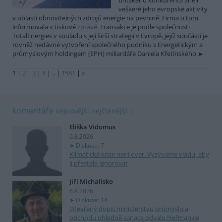
britského konkurenta Shell
veškeré jeho evropské aktivity
v oblasti obnovitelných zdrojů energie na pevnině. Firma o tom
informovala v tiskové
zprávě
. Transakce je podle společnosti
TotalEnergies v souladu s její širší strategií v Evropě, jejíž součástí je
rovněž nedávné vytvoření společného podniku s Energetickým a
průmyslovým holdingem (EPH) miliardáře Daniela Křetínského.
1
|
2
|
3
|
4
|
..
|
1581
|
»
komentáře
nejnovější
nejčtenější
Eliška Vidomus
6.8.2026
Diskuse: 7
Klimatická krize není over. Vyzýváme vládu, aby
ji přestala ignorovat
Jiří Michalisko
6.8.2026
Diskuse: 14
Otevřený dopis ministerstvu průmyslu a
obchodu ohledně sanace odvalu Heřmanice