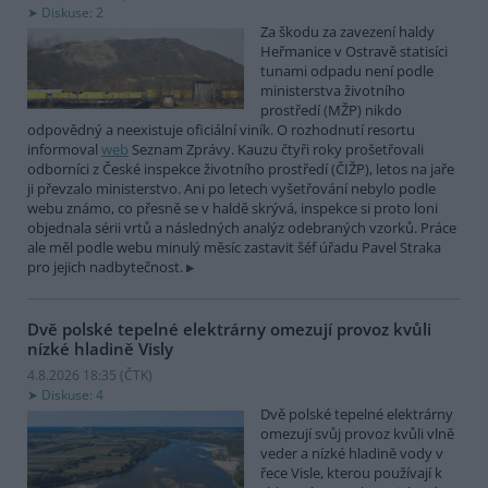
Diskuse: 2
Za škodu za zavezení haldy
Heřmanice v Ostravě statisíci
tunami odpadu není podle
ministerstva životního
prostředí (MŽP) nikdo
odpovědný a neexistuje oficiální viník. O rozhodnutí resortu
informoval
web
Seznam Zprávy. Kauzu čtyři roky prošetřovali
odborníci z České inspekce životního prostředí (ČIŽP), letos na jaře
ji převzalo ministerstvo. Ani po letech vyšetřování nebylo podle
webu známo, co přesně se v haldě skrývá, inspekce si proto loni
objednala sérii vrtů a následných analýz odebraných vzorků. Práce
ale měl podle webu minulý měsíc zastavit šéf úřadu Pavel Straka
pro jejich nadbytečnost.
Dvě polské tepelné elektrárny omezují provoz kvůli
nízké hladině Visly
4.8.2026 18:35 (
ČTK
)
Diskuse: 4
Dvě polské tepelné elektrárny
omezují svůj provoz kvůli vlně
veder a nízké hladině vody v
řece Visle, kterou používají k