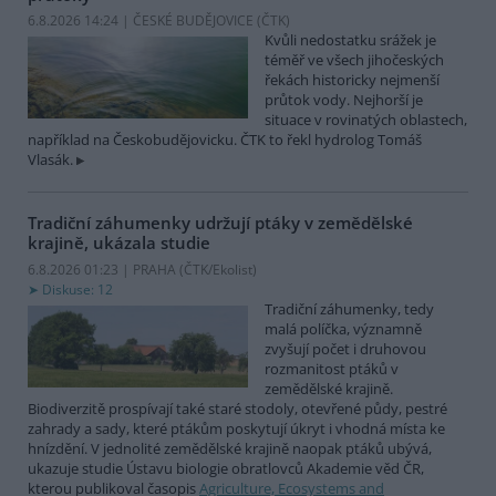
6.8.2026 14:24 | ČESKÉ BUDĚJOVICE (
ČTK
)
Kvůli nedostatku srážek je
téměř ve všech jihočeských
řekách historicky nejmenší
průtok vody. Nejhorší je
situace v rovinatých oblastech,
například na Českobudějovicku. ČTK to řekl hydrolog Tomáš
Vlasák.
Tradiční záhumenky udržují ptáky v zemědělské
krajině, ukázala studie
6.8.2026 01:23 | PRAHA (
ČTK/Ekolist
)
Diskuse: 12
Tradiční záhumenky, tedy
malá políčka, významně
zvyšují počet i druhovou
rozmanitost ptáků v
zemědělské krajině.
Biodiverzitě prospívají také staré stodoly, otevřené půdy, pestré
zahrady a sady, které ptákům poskytují úkryt i vhodná místa ke
hnízdění. V jednolité zemědělské krajině naopak ptáků ubývá,
ukazuje studie Ústavu biologie obratlovců Akademie věd ČR,
kterou publikoval časopis
Agriculture, Ecosystems and