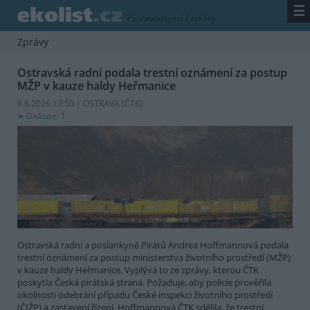
☰
/
zpravodajství
/
zprávy
Zprávy
Ostravská radní podala trestní oznámení za postup
MŽP v kauze haldy Heřmanice
6.8.2026 17:50 | OSTRAVA (
ČTK
)
Diskuse: 1
Ostravská radní a poslankyně Pirátů Andrea Hoffmannová podala
trestní oznámení za postup ministerstva životního prostředí (MŽP)
v kauze haldy Heřmanice. Vyplývá to ze zprávy, kterou ČTK
poskytla Česká pirátská strana. Požaduje, aby policie prověřila
okolnosti odebrání případu České inspekci životního prostředí
(ČIŽP) a zastavení řízení. Hoffmannová ČTK sdělila, že trestní