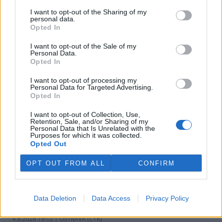
v pondělí ale společnost uvedla, že hodlá sama rozhodnout o
I want to opt-out of the Sharing of my
využití peněz a že chce ohledně výše podpory jednat přímo s
personal data.
obcemi v okolí těžební oblasti. Červeného krok překvapil, postup
Opted In
společnosti sleduje se znepokojením. Společnost patří do
energetické skupiny Sev.en, kterou vlastní Pavel Tykač.
I want to opt-out of the Sale of my
Personal Data.
Opted In
Italské zemědělce trápí listokaz japonský ničící vinice i
sady
I want to opt-out of processing my
Personal Data for Targeted Advertising.
5.8.2026 01:12 | ŘÍM (
ČTK
)
Opted In
Diskuse: 2
Duhově zelení brouci s
I want to opt-out of Collection, Use,
měňavými krovkami, jejichž
Retention, Sale, and/or Sharing of my
původní domovinou je
Personal Data that Is Unrelated with the
Japonsko, se stávají čím dál
Purposes for which it was collected.
větší hrozbou v Itálii. Rojí se po
Opted Out
sadech a vinicích a zanechávají za sebou listy s vykousanými
mřížkami, což oslabuje rostliny a snižuje úrodu, napsala agentura
OPT OUT FROM ALL
CONFIRM
AP.
Ministerstvo v kauze haldy Heřmanice rozhodlo, že
Data Deletion
Data Access
Privacy Policy
viník neexistuje
4.8.2026 19:12 | OSTRAVA (
ČTK
)