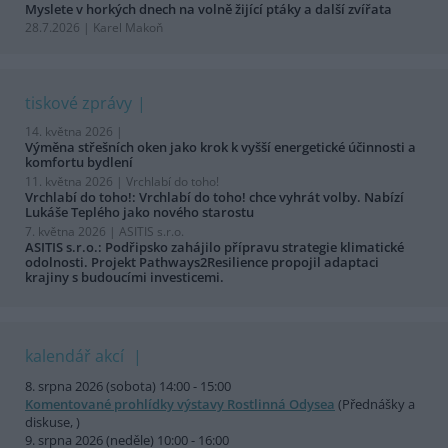
Myslete v horkých dnech na volně žijící ptáky a další zvířata
28.7.2026 | Karel Makoň
tiskové zprávy
14. května 2026 |
Výměna střešních oken jako krok k vyšší energetické účinnosti a
komfortu bydlení
11. května 2026 |
Vrchlabí do toho!
Vrchlabí do toho!: Vrchlabí do toho! chce vyhrát volby. Nabízí
Lukáše Teplého jako nového starostu
7. května 2026 |
ASITIS s.r.o.
ASITIS s.r.o.: Podřipsko zahájilo přípravu strategie klimatické
odolnosti. Projekt Pathways2Resilience propojil adaptaci
krajiny s budoucími investicemi.
kalendář akcí
8. srpna 2026 (sobota) 14:00 - 15:00
Komentované prohlídky výstavy Rostlinná Odysea
(Přednášky a
diskuse, )
9. srpna 2026 (neděle) 10:00 - 16:00