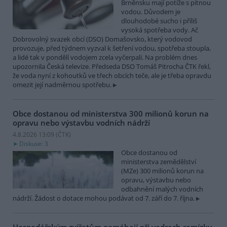
Brněnsku mají potíže s pitnou
vodou. Důvodem je
dlouhodobé sucho i příliš
vysoká spotřeba vody. Ač
Dobrovolný svazek obcí (DSO) Domašovsko, který vodovod
provozuje, před týdnem vyzval k šetření vodou, spotřeba stoupla,
a lidé tak v pondělí vodojem zcela vyčerpali. Na problém dnes
upozornila Česká televize. Předseda DSO Tomáš Pitrocha ČTK řekl,
že voda nyní z kohoutků ve třech obcích teče, ale je třeba opravdu
omezit její nadměrnou spotřebu.
Obce dostanou od ministerstva 300 milionů korun na
opravu nebo výstavbu vodních nádrží
4.8.2026 13:09 (
ČTK
)
Diskuse: 3
Obce dostanou od
ministerstva zemědělství
(MZe) 300 milionů korun na
opravu, výstavbu nebo
odbahnění malých vodních
nádrží. Žádost o dotace mohou podávat od 7. září do 7. října.