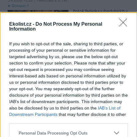
5.8.2026 10:26 | PARDUBICE (
ČTK
)
Diskuse: 1
Potok Bylanka v Pardubicích v
důsledku dlouhodobě nízkých
průtoků a suchého počasí
Ekolist.cz -
Do Not Process My Personal
vyschl. Městský obvod VI chce
Information
využít období bez vody k
vyčištění koryta, a obrátil se proto se žádostí na správce toku,
Povodí Labe. Organizace ale požadavek odmítla s tím, že údržbu
If you wish to opt-out of the sale, sharing to third parties, or
dělala už v červnu a další zásah v tuto chvíli neplánuje, zjistila ČTK.
processing of your personal or sensitive information for
targeted advertising by us, please use the below opt-out
section to confirm your selection. Please note that after your
opt-out request is processed you may continue seeing
Červený chce peníze ušetřené za rekultivaci rozdělit
interest-based ads based on personal information utilized by
obcím podle původní dohody
us or personal information disclosed to third parties prior to
5.8.2026 01:29 (
ČTK
)
your opt-out. You may separately opt-out of the further
Diskuse: 2
disclosure of your personal information by third parties on the
Ministr životního prostředí
Igor Červený (Motoristé) chce
IAB’s list of downstream participants. This information may
peníze, které Severní
also be disclosed by us to third parties on the
IAB’s List of
energetická ušetřila na
Downstream Participants
that may further disclose it to other
rekultivacích hnědouhelného
third parties.
lomu ČSA na Mostecku, rozdělit obcím podle původní dohody.
Uvedl to na síti
X
. Původně chtěla Severní energetická dát peníze
Personal Data Processing Opt Outs
obcím prostřednictvím Státního fondu životního prostředí (SFŽP),