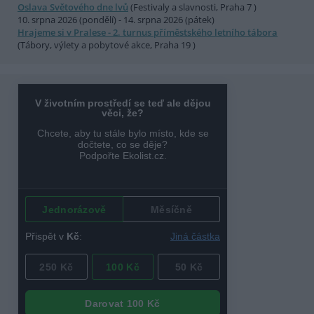
Oslava Světového dne lvů
(Festivaly a slavnosti, Praha 7 )
10. srpna 2026 (pondělí) - 14. srpna 2026 (pátek)
Hrajeme si v Pralese - 2. turnus příměstského letního tábora
(Tábory, výlety a pobytové akce, Praha 19 )