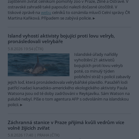
zajištěním zvířat celníkům pomohly zoo v Praze, Zlíně a Ostravě. V
ostravské zahradě také papoušci nalezli dočasné útočiště. V
tiskové zprávě na
webu
celníků to oznámila mluvčí Celní správy ČR
Martina Kaňková. Případem se zabývá policie.
Island vyhostí aktivisty bojující proti lovu velryb,
pronásledovali velrybáře
5.8.2026 19:54 (
ČTK
)
Islandské úřady nařídily
vyhoštění 21 aktivistů
bojujících proti lovu velryb
poté, co minulý týden
pobřežní stráž s policií zabavily
jejich loď, která pronásledovala velrybářské plavidlo. Pasažéři lodi
patřící nadaci kanadsko-amerického ekologického aktivisty Paula
Watsona jsou od té doby zadržováni v Reykjavíku. Sám Watson na
palubě nebyl. Píše o tom agentura AFP s odvoláním na islandskou
policii.
Záchranná stanice v Praze přijímá kvůli vedrům více
volně žijících zvířat
5.8.2026 17:40 | PRAHA (
ČTK
)