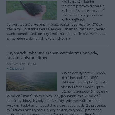
Kvůli vysokým letním
teplotám pracovníci pražské
záchranné stanice pro volně
žijící živočichy přijímají více
zvířat, nejčastěji
dehydratovaná a vysílená mláďata ptáků nebo veverek. ČTK to
sdělila mluvčí stanice Petra Fišerová. Během současné vlny veder
stanice denně ošetří desítky živočichů, při první letošní vlně horka
jich za jeden týden přijali rekordních 578.
V rybnících Rybářství Třeboň vyschla třetina vody,
nejvíce v historii firmy
5.8.2026 15:42 (
ČTK
)
Diskuse: 1
V rybnících Rybářství Třeboň,
které hospodaří na 8000
hektarech vodní plochy, chybí
více než třetina vody. Oproti
běžnému zdržovaném objemu
75 milionů metrů krychlových vody je v rybnících o 28 milionů
metrů krychlových vody méně. Každý týden se kvůli extrémně
vysokým teplotám a nedostatku srážek odpaří další 2,5 procenta.
Kvůli suchu začali rybáři s výlovy některých rybníků předčasně,
protože by jinak ryby uhynuly, řekl provozní ředitel Rybářství