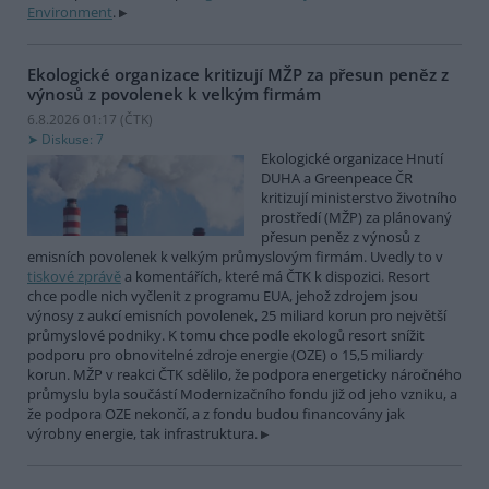
Environment
.
Ekologické organizace kritizují MŽP za přesun peněz z
výnosů z povolenek k velkým firmám
6.8.2026 01:17 (
ČTK
)
Diskuse: 7
Ekologické organizace Hnutí
DUHA a Greenpeace ČR
kritizují ministerstvo životního
prostředí (MŽP) za plánovaný
přesun peněz z výnosů z
emisních povolenek k velkým průmyslovým firmám. Uvedly to v
tiskové zprávě
a komentářích, které má ČTK k dispozici. Resort
chce podle nich vyčlenit z programu EUA, jehož zdrojem jsou
výnosy z aukcí emisních povolenek, 25 miliard korun pro největší
průmyslové podniky. K tomu chce podle ekologů resort snížit
podporu pro obnovitelné zdroje energie (OZE) o 15,5 miliardy
korun. MŽP v reakci ČTK sdělilo, že podpora energeticky náročného
průmyslu byla součástí Modernizačního fondu již od jeho vzniku, a
že podpora OZE nekončí, a z fondu budou financovány jak
výrobny energie, tak infrastruktura.