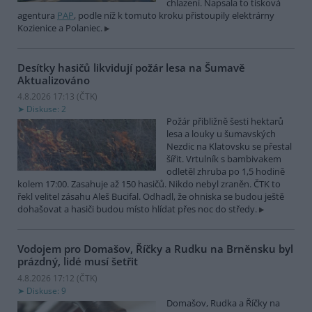
chlazení. Napsala to tisková
agentura
PAP
, podle níž k tomuto kroku přistoupily elektrárny
Kozienice a Polaniec.
Desítky hasičů likvidují požár lesa na Šumavě
Aktualizováno
4.8.2026 17:13 (
ČTK
)
Diskuse: 2
Požár přibližně šesti hektarů
lesa a louky u šumavských
Nezdic na Klatovsku se přestal
šířit. Vrtulník s bambivakem
odletěl zhruba po 1,5 hodině
kolem 17:00. Zasahuje až 150 hasičů. Nikdo nebyl zraněn. ČTK to
řekl velitel zásahu Aleš Bucifal. Odhadl, že ohniska se budou ještě
dohašovat a hasiči budou místo hlídat přes noc do středy.
Vodojem pro Domašov, Říčky a Rudku na Brněnsku byl
prázdný, lidé musí šetřit
4.8.2026 17:12 (
ČTK
)
Diskuse: 9
Domašov, Rudka a Říčky na