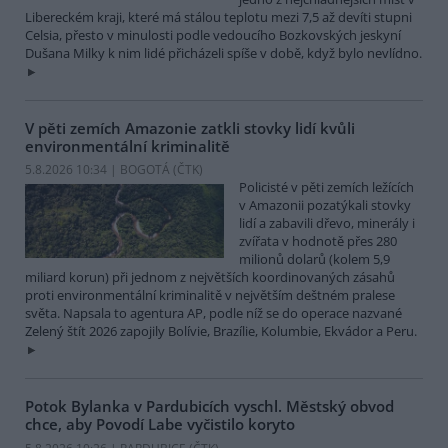
Libereckém kraji, které má stálou teplotu mezi 7,5 až devíti stupni
Celsia, přesto v minulosti podle vedoucího Bozkovských jeskyní
Dušana Milky k nim lidé přicházeli spíše v době, když bylo nevlídno.
V pěti zemích Amazonie zatkli stovky lidí kvůli
environmentální kriminalitě
5.8.2026 10:34 | BOGOTÁ (
ČTK
)
Policisté v pěti zemích ležících
v Amazonii pozatýkali stovky
lidí a zabavili dřevo, minerály i
zvířata v hodnotě přes 280
milionů dolarů (kolem 5,9
miliard korun) při jednom z největších koordinovaných zásahů
proti environmentální kriminalitě v největším deštném pralese
světa. Napsala to agentura AP, podle níž se do operace nazvané
Zelený štít 2026 zapojily Bolívie, Brazílie, Kolumbie, Ekvádor a Peru.
Potok Bylanka v Pardubicích vyschl. Městský obvod
chce, aby Povodí Labe vyčistilo koryto