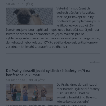
6.8.2026 15:15 (
ČTK
)
Veterináři v současných
vedrech ošetřují více zvířat.
Mezi nejrizikovější skupiny
podle nich patří plemena psů s
krátkou lebkou a zploštělým
čumákem, jako jsou například mopsi nebo buldočci, starší jedinci a
zvířata se srdečním onemocněním. Jejich majitelé pro ně
vyhledávají veterinární ošetření nejčastěji kvůli přehřátí organismu,
dehydrataci nebo kolapsu. ČTK to sdělila viceprezidentka Komory
veterinárních lékařů ČR Kateřina Valdhans.
reklama
Do Prahy dorazili jezdci cyklistické štafety, míří na
konferenci o klimatu
6.8.2026 15:08 | PRAHA (
ČTK
)
Do Prahy dnes dorazili jezdci
mezinárodní cyklistické štafety
COP Bike Ride. Účastníci
vyrazili z brazilského Belému,
kde se konala poslední
konference smluvních stran Rámcové úmluvy Organizace