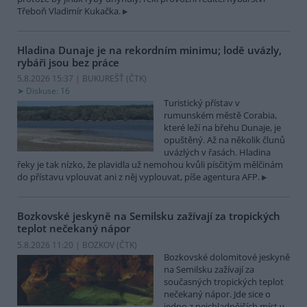
Třeboň Vladimír Kukačka.
Hladina Dunaje je na rekordním minimu; lodě uvázly,
rybáři jsou bez práce
5.8.2026 15:37 | BUKUREŠŤ (
ČTK
)
Diskuse: 16
Turistický přístav v
rumunském městě Corabia,
které leží na břehu Dunaje, je
opuštěný. Až na několik člunů
uvázlých v řasách. Hladina
řeky je tak nízko, že plavidla už nemohou kvůli písčitým mělčinám
do přístavu vplouvat ani z něj vyplouvat, píše agentura AFP.
Bozkovské jeskyně na Semilsku zažívají za tropických
teplot nečekaný nápor
5.8.2026 11:20 | BOZKOV (
ČTK
)
Bozkovské dolomitové jeskyně
na Semilsku zažívají za
současných tropických teplot
nečekaný nápor. Jde sice o
jedno z nejchladnějších míst v