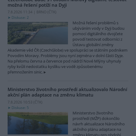
možná řešení potíží na Dyji
7.8.2026 11:34 | BRNO (
ČTK
)
Diskuse: 2
Možná řešení problémů s
ubýváním vody v Dyji budou
pomocí digitálního dvojčete
povodí testovat odborníci z
Ústavu globální změny
Akademie věd ČR (CzechGlobe) ve spolupráci se státním podnikem
Povodím Moravy. Problémy jsou nyní zejména v dolní části Dyje.
Na přelomu června a července pod nádrží Nové Mlýny uhynuly
ryby kvůli nedostatku kyslíku ve vodě způsobenému
přemnožením sinic.
Ministerstvo životního prostředí aktualizovalo Národní
akční plán adaptace na změnu klimatu
7.8.2026 10:53 (
ČTK
)
Diskuse: 5
Ministerstvo životního
prostředí (MŽP) dokončilo
návrh aktualizace Národního
akčního plánu adaptace na
změnu klimatu pro období