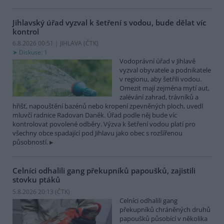
Jihlavský úřad vyzval k šetření s vodou, bude dělat víc
kontrol
6.8.2026 00:51 | JIHLAVA (
ČTK
)
Diskuse: 1
Vodoprávní úřad v Jihlavě
vyzval obyvatele a podnikatele
v regionu, aby šetřili vodou.
Omezit mají zejména mytí aut,
zalévání zahrad, trávníků a
hřišť, napouštění bazénů nebo kropení zpevněných ploch, uvedl
mluvčí radnice Radovan Daněk. Úřad podle něj bude víc
kontrolovat povolené odběry. Výzva k šetření vodou platí pro
všechny obce spadající pod Jihlavu jako obec s rozšířenou
působností.
Celníci odhalili gang překupníků papoušků, zajistili
stovku ptáků
5.8.2026 20:13 (
ČTK
)
Celníci odhalili gang
překupníků chráněných druhů
papoušků působící v několika