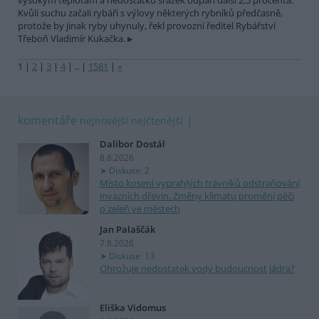
vysokým teplotám a nedostatku srážek odpaří další 2,5 procenta.
Kvůli suchu začali rybáři s výlovy některých rybníků předčasně,
protože by jinak ryby uhynuly, řekl provozní ředitel Rybářství
Třeboň Vladimír Kukačka.
1
|
2
|
3
|
4
|
..
|
1581
|
»
komentáře
nejnovější
nejčtenější
Dalibor Dostál
8.8.2026
Diskuse: 2
Místo kosení vyprahlých trávníků odstraňování
invazních dřevin. Změny klimatu promění péči
o zeleň ve městech
Jan Palaščák
7.8.2026
Diskuse: 13
Ohrožuje nedostatek vody budoucnost jádra?
Eliška Vidomus