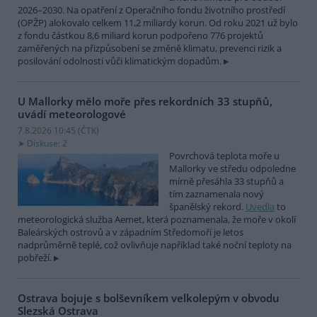
2026–2030. Na opatření z Operačního fondu životního prostředí
(OPŽP) alokovalo celkem 11,2 miliardy korun. Od roku 2021 už bylo
z fondu částkou 8,6 miliard korun podpořeno 776 projektů
zaměřených na přizpůsobení se změně klimatu, prevenci rizik a
posilování odolnosti vůči klimatickým dopadům.
U Mallorky mělo moře přes rekordních 33 stupňů,
uvádí meteorologové
7.8.2026 10:45 (
ČTK
)
Diskuse: 2
Povrchová teplota moře u
Mallorky ve středu odpoledne
mírně přesáhla 33 stupňů a
tím zaznamenala nový
španělský rekord.
Uvedla
to
meteorologická služba Aemet, která poznamenala, že moře v okolí
Baleárských ostrovů a v západním Středomoří je letos
nadprůměrně teplé, což ovlivňuje například také noční teploty na
pobřeží.
Ostrava bojuje s bolševníkem velkolepým v obvodu
Slezská Ostrava