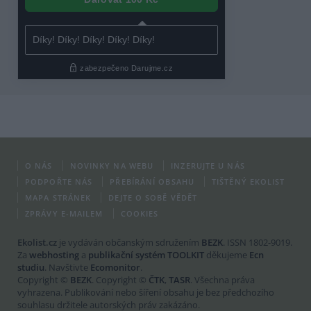
O NÁS
NOVINKY NA WEBU
INZERUJTE U NÁS
PODPOŘTE NÁS
PŘEBÍRÁNÍ OBSAHU
TIŠTĚNÝ EKOLIST
MAPA STRÁNEK
DEJTE O SOBĚ VĚDĚT
ZPRÁVY E-MAILEM
COOKIES
Ekolist.cz
je vydáván občanským sdružením
BEZK
. ISSN 1802-9019.
Za
webhosting
a
publikační systém TOOLKIT
děkujeme
Ecn
studiu
. Navštivte
Ecomonitor
.
Copyright ©
BEZK
. Copyright ©
ČTK
,
TASR
. Všechna práva
vyhrazena. Publikování nebo šíření obsahu je bez předchozího
souhlasu držitele autorských práv zakázáno.