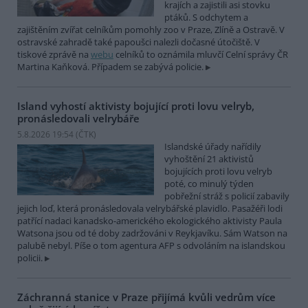
krajích a zajistili asi stovku
ptáků. S odchytem a
zajištěním zvířat celníkům pomohly zoo v Praze, Zlíně a Ostravě. V
ostravské zahradě také papoušci nalezli dočasné útočiště. V
tiskové zprávě na
webu
celníků to oznámila mluvčí Celní správy ČR
Martina Kaňková. Případem se zabývá policie.
Island vyhostí aktivisty bojující proti lovu velryb,
pronásledovali velrybáře
5.8.2026 19:54 (
ČTK
)
Islandské úřady nařídily
vyhoštění 21 aktivistů
bojujících proti lovu velryb
poté, co minulý týden
pobřežní stráž s policií zabavily
jejich loď, která pronásledovala velrybářské plavidlo. Pasažéři lodi
patřící nadaci kanadsko-amerického ekologického aktivisty Paula
Watsona jsou od té doby zadržováni v Reykjavíku. Sám Watson na
palubě nebyl. Píše o tom agentura AFP s odvoláním na islandskou
policii.
Záchranná stanice v Praze přijímá kvůli vedrům více