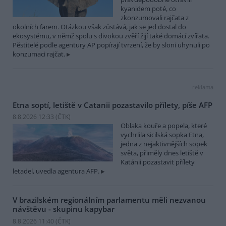
kyanidem poté, co
zkonzumovali rajčata z
okolních farem. Otázkou však zůstává, jak se jed dostal do
ekosystému, v němž spolu s divokou zvěří žijí také domácí zvířata.
Pěstitelé podle agentury AP popírají tvrzení, že by sloni uhynuli po
konzumaci rajčat.
reklama
Etna soptí, letiště v Catanii pozastavilo přílety, píše AFP
8.8.2026 12:33 (
ČTK
)
Oblaka kouře a popela, které
vychrlila sicilská sopka Etna,
jedna z nejaktivnějších sopek
světa, přiměly dnes letiště v
Katánii pozastavit přílety
letadel, uvedla agentura AFP.
V brazilském regionálním parlamentu měli nezvanou
návštěvu - skupinu kapybar
8.8.2026 11:40 (
ČTK
)