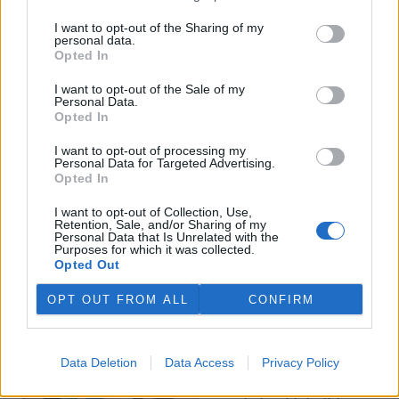
I want to opt-out of the Sharing of my
Veterináři v horku ošetřují více zvířat, ohrožení jsou psi
personal data.
se zploštělým čumákem
Opted In
6.8.2026 15:15 (
ČTK
)
Veterináři v současných
I want to opt-out of the Sale of my
Personal Data.
vedrech ošetřují více zvířat.
Opted In
Mezi nejrizikovější skupiny
podle nich patří plemena psů s
I want to opt-out of processing my
krátkou lebkou a zploštělým
Personal Data for Targeted Advertising.
čumákem, jako jsou například mopsi nebo buldočci, starší jedinci a
Opted In
zvířata se srdečním onemocněním. Jejich majitelé pro ně
vyhledávají veterinární ošetření nejčastěji kvůli přehřátí organismu,
I want to opt-out of Collection, Use,
dehydrataci nebo kolapsu. ČTK to sdělila viceprezidentka Komory
Retention, Sale, and/or Sharing of my
veterinárních lékařů ČR Kateřina Valdhans.
Personal Data that Is Unrelated with the
Purposes for which it was collected.
Opted Out
Do Prahy dorazili jezdci cyklistické štafety, míří na
konferenci o klimatu
OPT OUT FROM ALL
CONFIRM
6.8.2026 15:08 | PRAHA (
ČTK
)
Diskuse: 2
Do Prahy dnes dorazili jezdci
Data Deletion
Data Access
Privacy Policy
mezinárodní cyklistické štafety
COP Bike Ride. Účastníci