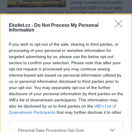
postup ministerstva životního
prostředí (MŽP) v kauze haldy
Heřmanice. Vyplývá to ze zprávy, kterou ČTK poskytla Česká
pirátská strana. Požaduje, aby policie prověřila okolnosti odebrání
případu České inspekci životního prostředí (ČIŽP) a zastavení řízení.
Ekolist.cz -
Do Not Process My Personal
Hoffmannová ČTK sdělila, že trestní oznámení podala proti dosud
Information
přesně nezjištěným osobám působícím na MŽP a ČIŽP, případně
dalším osobám, jejichž účast na popsaném postupu může být
If you wish to opt-out of the sale, sharing to third parties, or
zjištěna prověřováním. Stanovisko MŽP a ČIŽP ČTK shání.
processing of your personal or sensitive information for
targeted advertising by us, please use the below opt-out
Ředitelé odborů i mluvčí se z ČIŽP rozhodli odejít z
section to confirm your selection. Please note that after your
vlastní vůle, řekl Straka
opt-out request is processed you may continue seeing
6.8.2026 15:22 (
ČTK
)
interest-based ads based on personal information utilized by
Diskuse: 1
us or personal information disclosed to third parties prior to
Ředitel odboru vnitřních
your opt-out. You may separately opt-out of the further
služeb Matěj Mrlina, vedoucí
disclosure of your personal information by third parties on the
služebního úřadu Oldřich
IAB’s list of downstream participants. This information may
Jarolím a tisková mluvčí Miriam
Loužecká končí na České
also be disclosed by us to third parties on the
IAB’s List of
inspekci životního prostředí (ČIŽP) z vlastní iniciativy. Na dotaz ČTK
Downstream Participants
that may further disclose it to other
to napsal nový ředitel inspekce Pavel Straka (za Motoristy). O jejich
third parties.
plánovaných odchodech
informovaly
v pondělí Seznam Zprávy.
Podle něj tak končí dva z pěti ředitelů odborů na ČIŽP.
Personal Data Processing Opt Outs