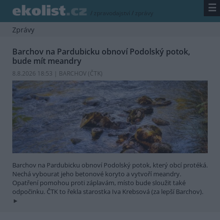
☰
/
zpravodajství
/
zprávy
Zprávy
Barchov na Pardubicku obnoví Podolský potok,
bude mít meandry
8.8.2026 18:53 | BARCHOV (
ČTK
)
Barchov na Pardubicku obnoví Podolský potok, který obcí protéká.
Nechá vybourat jeho betonové koryto a vytvoří meandry.
Opatření pomohou proti záplavám, místo bude sloužit také
odpočinku. ČTK to řekla starostka Iva Krebsová (za lepší Barchov).