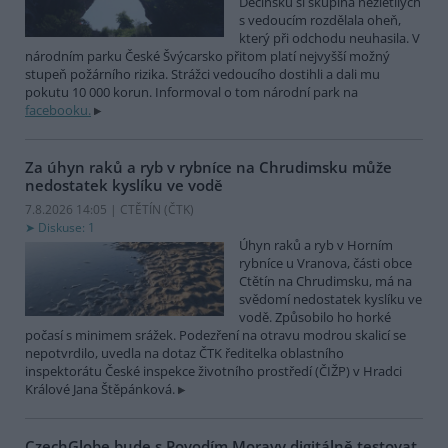
Děčínsku si skupina nezletilých
s vedoucím rozdělala oheň,
který při odchodu neuhasila. V
národním parku České Švýcarsko přitom platí nejvyšší možný
stupeň požárního rizika. Strážci vedoucího dostihli a dali mu
pokutu 10 000 korun. Informoval o tom národní park na
facebooku.
Za úhyn raků a ryb v rybníce na Chrudimsku může
nedostatek kyslíku ve vodě
7.8.2026 14:05 | CTĚTÍN (
ČTK
)
Diskuse: 1
Úhyn raků a ryb v Horním
rybníce u Vranova, části obce
Ctětín na Chrudimsku, má na
svědomí nedostatek kyslíku ve
vodě. Způsobilo ho horké
počasí s minimem srážek. Podezření na otravu modrou skalicí se
nepotvrdilo, uvedla na dotaz ČTK ředitelka oblastního
inspektorátu České inspekce životního prostředí (ČIŽP) v Hradci
Králové Jana Štěpánková.
CzechGlobe bude s Povodím Moravy digitálně testovat