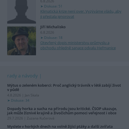
6.8.2026
Diskuse: 51
Klimatická krize není over. Vyzýváme vládu, aby
ji přestala ignorovat
Jiří Michalisko
6.8.2026
Diskuse: 18
Otevřený dopis ministerstvu průmyslu a
obchodu ohledně sanace odvalu Heřmanice
rady a návody
Mýtus o zeleném koberci: Proč anglický trávník v létě zabíjí život
v půdě
4.8.2026 | Jan Skala
Diskuse: 34
Dopady horka a sucha na přírodu jsou kritické. ČSOP ukazuje,
jak může žíznivé krajině a živočichům pomoci veřejnost i obce
29.7.2026 | Zuzana Kučerová
Myslete v horkých dnech na volně žijící ptáky a další zvířata