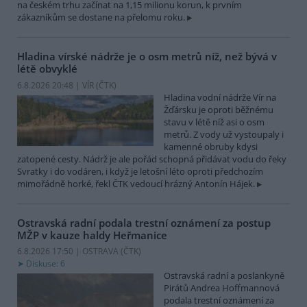
na českém trhu začínat na 1,15 milionu korun, k prvním
zákazníkům se dostane na přelomu roku.
Hladina vírské nádrže je o osm metrů níž, než bývá v
létě obvyklé
6.8.2026 20:48 | VÍR (
ČTK
)
Hladina vodní nádrže Vír na
Žďársku je oproti běžnému
stavu v létě níž asi o osm
metrů. Z vody už vystoupaly i
kamenné obruby kdysi
zatopené cesty. Nádrž je ale pořád schopná přidávat vodu do řeky
Svratky i do vodáren, i když je letošní léto oproti předchozím
mimořádně horké, řekl ČTK vedoucí hrázný Antonín Hájek.
Ostravská radní podala trestní oznámení za postup
MŽP v kauze haldy Heřmanice
6.8.2026 17:50 | OSTRAVA (
ČTK
)
Diskuse: 6
Ostravská radní a poslankyně
Pirátů Andrea Hoffmannová
podala trestní oznámení za