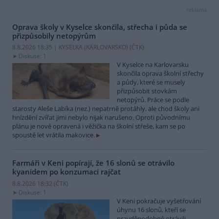
reklama
Oprava školy v Kyselce skončila, střecha i půda se
přizpůsobily netopýrům
8.8.2026 18:35 | KYSELKA (KARLOVARSKO) (
ČTK
)
Diskuse: 1
V Kyselce na Karlovarsku
skončila oprava školní střechy
a půdy, které se musely
přizpůsobit stovkám
netopýrů. Práce se podle
starosty Aleše Labíka (nez.) nepatrně protáhly, ale chod školy ani
hnízdění zvířat jimi nebylo nijak narušeno. Oproti původnímu
plánu je nově opravená i věžička na školní střeše, kam se po
spoustě let vrátila makovice.
Farmáři v Keni popírají, že 16 slonů se otrávilo
kyanidem po konzumaci rajčat
8.8.2026 18:32 (
ČTK
)
Diskuse: 1
V Keni pokračuje vyšetřování
úhynu 16 slonů, kteří se
pravděpodobně otrávili