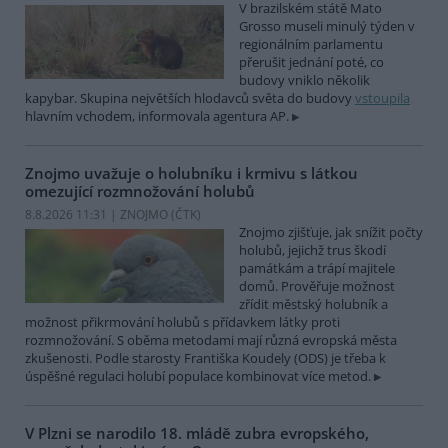
V brazilském státě Mato
Grosso museli minulý týden v
regionálním parlamentu
přerušit jednání poté, co
budovy vniklo několik
kapybar. Skupina největších hlodavců světa do budovy
vstoupila
hlavním vchodem, informovala agentura AP.
Znojmo uvažuje o holubníku i krmivu s látkou
omezující rozmnožování holubů
8.8.2026 11:31 | ZNOJMO (
ČTK
)
Znojmo zjišťuje, jak snížit počty
holubů, jejichž trus škodí
památkám a trápí majitele
domů. Prověřuje možnost
zřídit městský holubník a
možnost přikrmování holubů s přídavkem látky proti
rozmnožování. S oběma metodami mají různá evropská města
zkušenosti. Podle starosty Františka Koudely (ODS) je třeba k
úspěšné regulaci holubí populace kombinovat více metod.
V Plzni se narodilo 18. mládě zubra evropského,