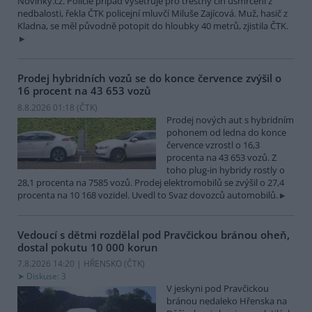
Novinky.cz. Policie případ vyšetřuje pro trestný čin usmrcení z
nedbalosti, řekla ČTK policejní mluvčí Miluše Zajícová. Muž, hasič z
Kladna, se měl původně potopit do hloubky 40 metrů, zjistila ČTK.
Prodej hybridních vozů se do konce července zvýšil o
16 procent na 43 653 vozů
8.8.2026 01:18 (
ČTK
)
Prodej nových aut s hybridním
pohonem od ledna do konce
července vzrostl o 16,3
procenta na 43 653 vozů. Z
toho plug-in hybridy rostly o
28,1 procenta na 7585 vozů. Prodej elektromobilů se zvýšil o 27,4
procenta na 10 168 vozidel. Uvedl to Svaz dovozců automobilů.
Vedoucí s dětmi rozdělal pod Pravčickou bránou oheň,
dostal pokutu 10 000 korun
7.8.2026 14:20 | HŘENSKO (
ČTK
)
Diskuse: 3
V jeskyni pod Pravčickou
bránou nedaleko Hřenska na