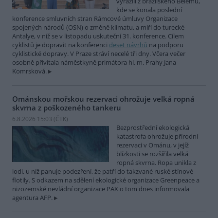
vyrazili z brazilského Belému,
kde se konala poslední
konference smluvních stran Rámcové úmluvy Organizace
spojených národů (OSN) o změně klimatu, a míří do turecké
Antalye, v níž se v listopadu uskuteční 31. konference. Cílem
cyklistů je dopravit na konferenci
deset návrhů
na podporu
cyklistické dopravy. V Praze stráví necelé tři dny. Včera večer
osobně přivítala náměstkyně primátora hl. m. Prahy Jana
Komrsková.
Ománskou mořskou rezervaci ohrožuje velká ropná
skvrna z poškozeného tankeru
6.8.2026 15:03 (
ČTK
)
Bezprostřední ekologická
katastrofa ohrožuje přírodní
rezervaci v Ománu, v jejíž
blízkosti se rozšířila velká
ropná skvrna. Ropa unikla z
lodi, u níž panuje podezření, že patří do takzvané ruské stínové
flotily. S odkazem na sdělení ekologické organizace Greenpeace a
nizozemské nevládní organizace PAX o tom dnes informovala
agentura AFP.