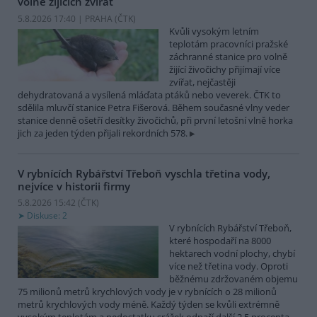
volně žijících zvířat
5.8.2026 17:40 | PRAHA (
ČTK
)
Kvůli vysokým letním
teplotám pracovníci pražské
záchranné stanice pro volně
žijící živočichy přijímají více
zvířat, nejčastěji
dehydratovaná a vysílená mláďata ptáků nebo veverek. ČTK to
sdělila mluvčí stanice Petra Fišerová. Během současné vlny veder
stanice denně ošetří desítky živočichů, při první letošní vlně horka
jich za jeden týden přijali rekordních 578.
V rybnících Rybářství Třeboň vyschla třetina vody,
nejvíce v historii firmy
5.8.2026 15:42 (
ČTK
)
Diskuse: 2
V rybnících Rybářství Třeboň,
které hospodaří na 8000
hektarech vodní plochy, chybí
více než třetina vody. Oproti
běžnému zdržovaném objemu
75 milionů metrů krychlových vody je v rybnících o 28 milionů
metrů krychlových vody méně. Každý týden se kvůli extrémně