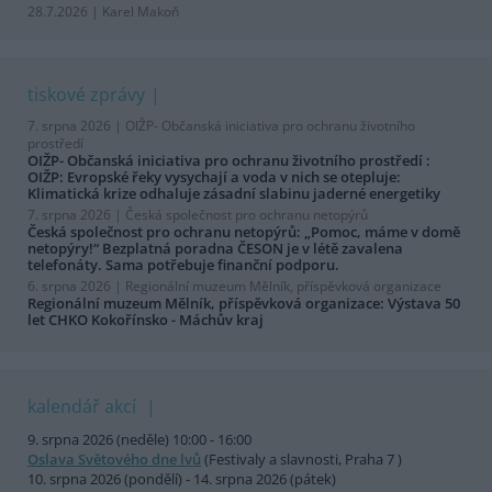
28.7.2026 | Karel Makoň
tiskové zprávy
7. srpna 2026 |
OIŽP- Občanská iniciativa pro ochranu životního
prostředí
OIŽP- Občanská iniciativa pro ochranu životního prostředí :
OIŽP: Evropské řeky vysychají a voda v nich se otepluje:
Klimatická krize odhaluje zásadní slabinu jaderné energetiky
7. srpna 2026 |
Česká společnost pro ochranu netopýrů
Česká společnost pro ochranu netopýrů: „Pomoc, máme v domě
netopýry!“ Bezplatná poradna ČESON je v létě zavalena
telefonáty. Sama potřebuje finanční podporu.
6. srpna 2026 |
Regionální muzeum Mělník, příspěvková organizace
Regionální muzeum Mělník, příspěvková organizace: Výstava 50
let CHKO Kokořínsko - Máchův kraj
kalendář akcí
9. srpna 2026 (neděle) 10:00 - 16:00
Oslava Světového dne lvů
(Festivaly a slavnosti, Praha 7 )
10. srpna 2026 (pondělí) - 14. srpna 2026 (pátek)