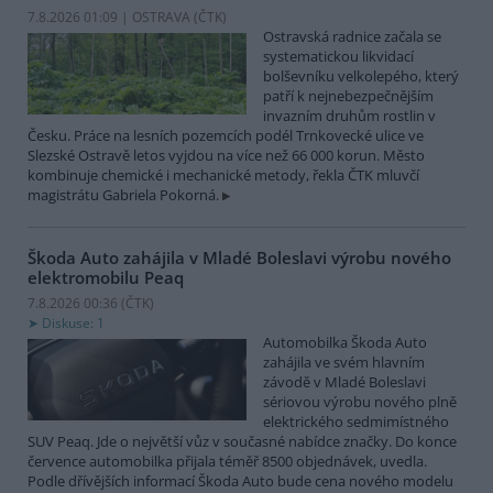
7.8.2026 01:09 | OSTRAVA (
ČTK
)
Ostravská radnice začala se
systematickou likvidací
bolševníku velkolepého, který
patří k nejnebezpečnějším
invazním druhům rostlin v
Česku. Práce na lesních pozemcích podél Trnkovecké ulice ve
Slezské Ostravě letos vyjdou na více než 66 000 korun. Město
kombinuje chemické i mechanické metody, řekla ČTK mluvčí
magistrátu Gabriela Pokorná.
Škoda Auto zahájila v Mladé Boleslavi výrobu nového
elektromobilu Peaq
7.8.2026 00:36 (
ČTK
)
Diskuse: 1
Automobilka Škoda Auto
zahájila ve svém hlavním
závodě v Mladé Boleslavi
sériovou výrobu nového plně
elektrického sedmimístného
SUV Peaq. Jde o největší vůz v současné nabídce značky. Do konce
července automobilka přijala téměř 8500 objednávek, uvedla.
Podle dřívějších informací Škoda Auto bude cena nového modelu