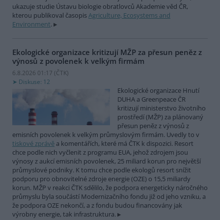
ukazuje studie Ústavu biologie obratlovců Akademie věd ČR,
kterou publikoval časopis
Agriculture, Ecosystems and
Environment
.
Ekologické organizace kritizují MŽP za přesun peněz z
výnosů z povolenek k velkým firmám
6.8.2026 01:17 (
ČTK
)
Diskuse: 12
Ekologické organizace Hnutí
DUHA a Greenpeace ČR
kritizují ministerstvo životního
prostředí (MŽP) za plánovaný
přesun peněz z výnosů z
emisních povolenek k velkým průmyslovým firmám. Uvedly to v
tiskové zprávě
a komentářích, které má ČTK k dispozici. Resort
chce podle nich vyčlenit z programu EUA, jehož zdrojem jsou
výnosy z aukcí emisních povolenek, 25 miliard korun pro největší
průmyslové podniky. K tomu chce podle ekologů resort snížit
podporu pro obnovitelné zdroje energie (OZE) o 15,5 miliardy
korun. MŽP v reakci ČTK sdělilo, že podpora energeticky náročného
průmyslu byla součástí Modernizačního fondu již od jeho vzniku, a
že podpora OZE nekončí, a z fondu budou financovány jak
výrobny energie, tak infrastruktura.