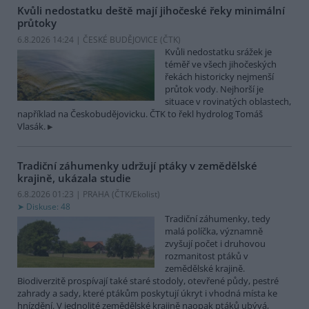
Kvůli nedostatku deště mají jihočeské řeky minimální
průtoky
6.8.2026 14:24 | ČESKÉ BUDĚJOVICE (
ČTK
)
Kvůli nedostatku srážek je
téměř ve všech jihočeských
řekách historicky nejmenší
průtok vody. Nejhorší je
situace v rovinatých oblastech,
například na Českobudějovicku. ČTK to řekl hydrolog Tomáš
Vlasák.
Tradiční záhumenky udržují ptáky v zemědělské
krajině, ukázala studie
6.8.2026 01:23 | PRAHA (
ČTK/Ekolist
)
Diskuse: 48
Tradiční záhumenky, tedy
malá políčka, významně
zvyšují počet i druhovou
rozmanitost ptáků v
zemědělské krajině.
Biodiverzitě prospívají také staré stodoly, otevřené půdy, pestré
zahrady a sady, které ptákům poskytují úkryt i vhodná místa ke
hnízdění. V jednolité zemědělské krajině naopak ptáků ubývá,