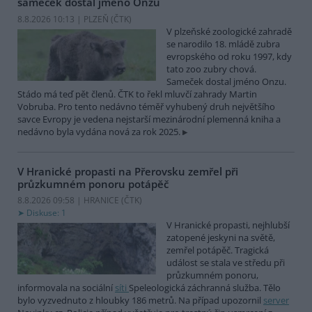
sameček dostal jméno Onzu
8.8.2026 10:13 | PLZEŇ (
ČTK
)
V plzeňské zoologické zahradě
se narodilo 18. mládě zubra
evropského od roku 1997, kdy
tato zoo zubry chová.
Sameček dostal jméno Onzu.
Stádo má teď pět členů. ČTK to řekl mluvčí zahrady Martin
Vobruba. Pro tento nedávno téměř vyhubený druh největšího
savce Evropy je vedena nejstarší mezinárodní plemenná kniha a
nedávno byla vydána nová za rok 2025.
V Hranické propasti na Přerovsku zemřel při
průzkumném ponoru potápěč
8.8.2026 09:58 | HRANICE (
ČTK
)
Diskuse: 1
V Hranické propasti, nejhlubší
zatopené jeskyni na světě,
zemřel potápěč. Tragická
událost se stala ve středu při
průzkumném ponoru,
informovala na sociální
síti
Speleologická záchranná služba. Tělo
bylo vyzvednuto z hloubky 186 metrů. Na případ upozornil
server