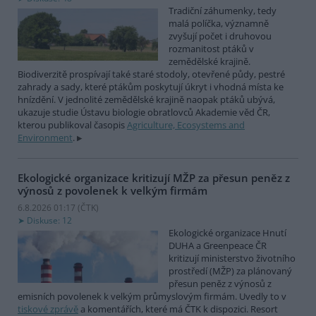
Tradiční záhumenky, tedy
malá políčka, významně
zvyšují počet i druhovou
rozmanitost ptáků v
zemědělské krajině.
Biodiverzitě prospívají také staré stodoly, otevřené půdy, pestré
zahrady a sady, které ptákům poskytují úkryt i vhodná místa ke
hnízdění. V jednolité zemědělské krajině naopak ptáků ubývá,
ukazuje studie Ústavu biologie obratlovců Akademie věd ČR,
kterou publikoval časopis
Agriculture, Ecosystems and
Environment
.
Ekologické organizace kritizují MŽP za přesun peněz z
výnosů z povolenek k velkým firmám
6.8.2026 01:17 (
ČTK
)
Diskuse: 12
Ekologické organizace Hnutí
DUHA a Greenpeace ČR
kritizují ministerstvo životního
prostředí (MŽP) za plánovaný
přesun peněz z výnosů z
emisních povolenek k velkým průmyslovým firmám. Uvedly to v
tiskové zprávě
a komentářích, které má ČTK k dispozici. Resort