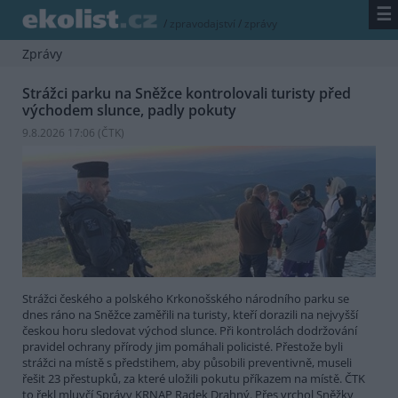
☰
/
zpravodajství
/
zprávy
Zprávy
Strážci parku na Sněžce kontrolovali turisty před
východem slunce, padly pokuty
9.8.2026 17:06 (
ČTK
)
Strážci českého a polského Krkonošského národního parku se
dnes ráno na Sněžce zaměřili na turisty, kteří dorazili na nejvyšší
českou horu sledovat východ slunce. Při kontrolách dodržování
pravidel ochrany přírody jim pomáhali policisté. Přestože byli
strážci na místě s předstihem, aby působili preventivně, museli
řešit 23 přestupků, za které uložili pokutu příkazem na místě. ČTK
to řekl mluvčí Správy KRNAP Radek Drahný. Přes vrchol Sněžky