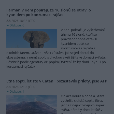
Farmáři v Keni popírají, že 16 slonů se otrávilo
kyanidem po konzumaci rajčat
8.8.2026 18:32 (
ČTK
)
Diskuse: 6
V Keni pokračuje vyšetřování
úhynu 16 slonů, kteří se
pravděpodobně otrávili
kyanidem poté, co
zkonzumovali rajčata z
okolních farem. Otázkou však zůstává, jak se jed dostal do
ekosystému, v němž spolu s divokou zvěří žijí také domácí zvířata.
Pěstitelé podle agentury AP popírají tvrzení, že by sloni uhynuli po
konzumaci rajčat.
Etna soptí, letiště v Catanii pozastavilo přílety, píše AFP
8.8.2026 12:33 (
ČTK
)
Diskuse: 1
Oblaka kouře a popela, které
vychrlila sicilská sopka Etna,
jedna z nejaktivnějších sopek
světa, přiměly dnes letiště v