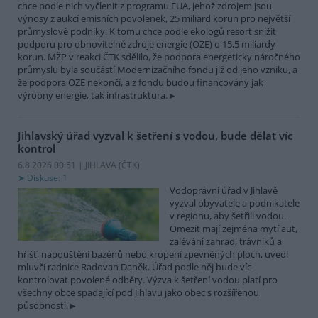
chce podle nich vyčlenit z programu EUA, jehož zdrojem jsou
výnosy z aukcí emisních povolenek, 25 miliard korun pro největší
průmyslové podniky. K tomu chce podle ekologů resort snížit
podporu pro obnovitelné zdroje energie (OZE) o 15,5 miliardy
korun. MŽP v reakci ČTK sdělilo, že podpora energeticky náročného
průmyslu byla součástí Modernizačního fondu již od jeho vzniku, a
že podpora OZE nekončí, a z fondu budou financovány jak
výrobny energie, tak infrastruktura.
Jihlavský úřad vyzval k šetření s vodou, bude dělat víc
kontrol
6.8.2026 00:51 | JIHLAVA (
ČTK
)
Diskuse: 1
Vodoprávní úřad v Jihlavě
vyzval obyvatele a podnikatele
v regionu, aby šetřili vodou.
Omezit mají zejména mytí aut,
zalévání zahrad, trávníků a
hřišť, napouštění bazénů nebo kropení zpevněných ploch, uvedl
mluvčí radnice Radovan Daněk. Úřad podle něj bude víc
kontrolovat povolené odběry. Výzva k šetření vodou platí pro
všechny obce spadající pod Jihlavu jako obec s rozšířenou
působností.