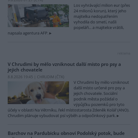
Los vyhrávající milion eur (přes
24 milionů korun), který jeho
majitelka nedopatřením
vyhodila do smetí, našli
popeláři... a majitelce vrátili,
napsala agentura AFP.
reklama
V Chrudimi by mělo vzniknout další místo pro psy a
jejich chovatele
8.8.2026 19:45 | CHRUDIM (
ČTK
)
V Chrudimi by mělo vzniknout
další místo určené pro psy a
jejich chovatele. Sociální
podnik města požádal o
výpůjčku pozemků pro tyto
účely v oblasti Na Větrníku, řekl místostarosta Zdeněk Kolář (ANO).
Chrudim plánuje vybudovat psí výběh a odpočinkový park.
Barchov na Pardubicku obnoví Podolský potok, bude