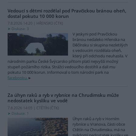
Vedoucí s dětmi rozdělal pod Pravčickou bránou oheň,
dostal pokutu 10 000 korun
7.8.2026 14:20 | HŘENSKO (
ČTK
)
Diskuse: 3
V jeskyni pod Pravčickou
bránou nedaleko Hřenska na
Děčínsku si skupina nezletilých
s vedoucím rozdělala oheň,
který při odchodu neuhasila. V
národním parku České Švýcarsko přitom platí nejvyšší možný
stupeň požárního rizika. Strážci vedoucího dostihli a dali mu
pokutu 10 000 korun. Informoval o tom národní park na
facebooku.
Za úhyn raků a ryb v rybníce na Chrudimsku může
nedostatek kyslíku ve vodě
7.8.2026 14:05 | CTĚTÍN (
ČTK
)
Diskuse: 1
Úhyn raků a ryb v Horním
rybníce u Vranova, části obce
Ctětín na Chrudimsku, má na
svědomí nedostatek kyslíku ve