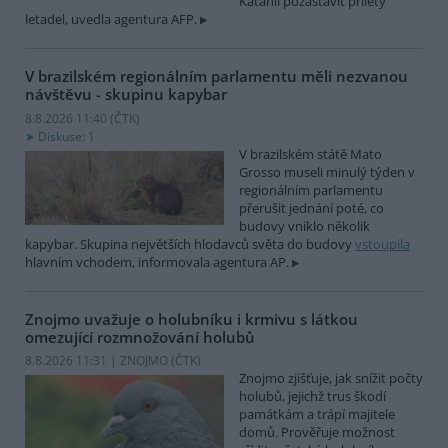
Katánii pozastavit přílety
letadel, uvedla agentura AFP.
V brazilském regionálním parlamentu měli nezvanou
návštěvu - skupinu kapybar
8.8.2026 11:40 (
ČTK
)
Diskuse: 1
V brazilském státě Mato
Grosso museli minulý týden v
regionálním parlamentu
přerušit jednání poté, co
budovy vniklo několik
kapybar. Skupina největších hlodavců světa do budovy
vstoupila
hlavním vchodem, informovala agentura AP.
Znojmo uvažuje o holubníku i krmivu s látkou
omezující rozmnožování holubů
8.8.2026 11:31 | ZNOJMO (
ČTK
)
Znojmo zjišťuje, jak snížit počty
holubů, jejichž trus škodí
památkám a trápí majitele
domů. Prověřuje možnost