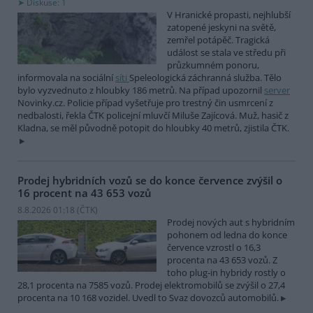
Diskuse: 1
V Hranické propasti, nejhlubší
zatopené jeskyni na světě,
zemřel potápěč. Tragická
událost se stala ve středu při
průzkumném ponoru,
informovala na sociální
síti
Speleologická záchranná služba. Tělo
bylo vyzvednuto z hloubky 186 metrů. Na případ upozornil
server
Novinky.cz. Policie případ vyšetřuje pro trestný čin usmrcení z
nedbalosti, řekla ČTK policejní mluvčí Miluše Zajícová. Muž, hasič z
Kladna, se měl původně potopit do hloubky 40 metrů, zjistila ČTK.
Prodej hybridních vozů se do konce července zvýšil o
16 procent na 43 653 vozů
8.8.2026 01:18 (
ČTK
)
Prodej nových aut s hybridním
pohonem od ledna do konce
července vzrostl o 16,3
procenta na 43 653 vozů. Z
toho plug-in hybridy rostly o
28,1 procenta na 7585 vozů. Prodej elektromobilů se zvýšil o 27,4
procenta na 10 168 vozidel. Uvedl to Svaz dovozců automobilů.