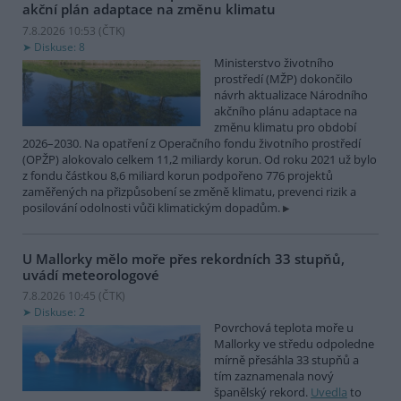
akční plán adaptace na změnu klimatu
7.8.2026 10:53 (
ČTK
)
Diskuse: 8
Ministerstvo životního
prostředí (MŽP) dokončilo
návrh aktualizace Národního
akčního plánu adaptace na
změnu klimatu pro období
2026–2030. Na opatření z Operačního fondu životního prostředí
(OPŽP) alokovalo celkem 11,2 miliardy korun. Od roku 2021 už bylo
z fondu částkou 8,6 miliard korun podpořeno 776 projektů
zaměřených na přizpůsobení se změně klimatu, prevenci rizik a
posilování odolnosti vůči klimatickým dopadům.
U Mallorky mělo moře přes rekordních 33 stupňů,
uvádí meteorologové
7.8.2026 10:45 (
ČTK
)
Diskuse: 2
Povrchová teplota moře u
Mallorky ve středu odpoledne
mírně přesáhla 33 stupňů a
tím zaznamenala nový
španělský rekord.
Uvedla
to