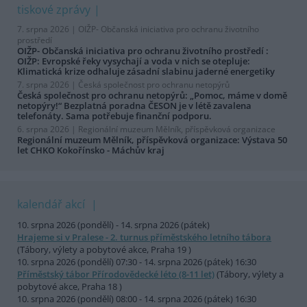
tiskové zprávy
7. srpna 2026 |
OIŽP- Občanská iniciativa pro ochranu životního
prostředí
OIŽP- Občanská iniciativa pro ochranu životního prostředí :
OIŽP: Evropské řeky vysychají a voda v nich se otepluje:
Klimatická krize odhaluje zásadní slabinu jaderné energetiky
7. srpna 2026 |
Česká společnost pro ochranu netopýrů
Česká společnost pro ochranu netopýrů: „Pomoc, máme v domě
netopýry!“ Bezplatná poradna ČESON je v létě zavalena
telefonáty. Sama potřebuje finanční podporu.
6. srpna 2026 |
Regionální muzeum Mělník, příspěvková organizace
Regionální muzeum Mělník, příspěvková organizace: Výstava 50
let CHKO Kokořínsko - Máchův kraj
kalendář akcí
10. srpna 2026 (pondělí) - 14. srpna 2026 (pátek)
Hrajeme si v Pralese - 2. turnus příměstského letního tábora
(Tábory, výlety a pobytové akce, Praha 19 )
10. srpna 2026 (pondělí) 07:30 - 14. srpna 2026 (pátek) 16:30
Příměstský tábor Přírodovědecké léto (8-11 let)
(Tábory, výlety a
pobytové akce, Praha 18 )
10. srpna 2026 (pondělí) 08:00 - 14. srpna 2026 (pátek) 16:30