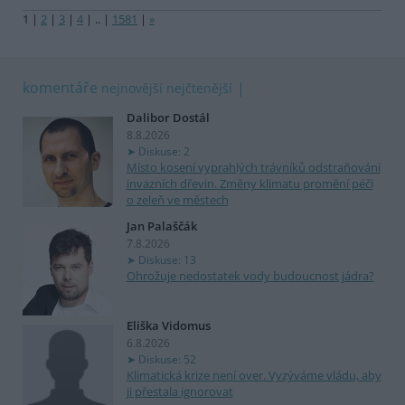
1
|
2
|
3
|
4
|
..
|
1581
|
»
komentáře
nejnovější
nejčtenější
Dalibor Dostál
8.8.2026
Diskuse: 2
Místo kosení vyprahlých trávníků odstraňování
invazních dřevin. Změny klimatu promění péči
o zeleň ve městech
Jan Palaščák
7.8.2026
Diskuse: 13
Ohrožuje nedostatek vody budoucnost jádra?
Eliška Vidomus
6.8.2026
Diskuse: 52
Klimatická krize není over. Vyzýváme vládu, aby
ji přestala ignorovat