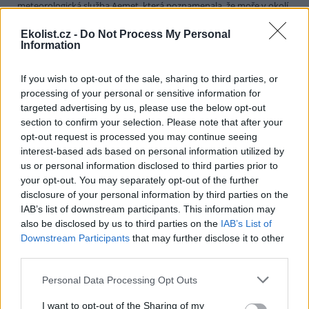
meteorologická služba Aemet, která poznamenala, že moře v okolí
Baleárských ostrovů a v západním Středomoří je letos
nadprůměrně teplé, což ovlivňuje například také noční teploty na
Ekolist.cz -
Do Not Process My Personal
pobřeží.
Information
If you wish to opt-out of the sale, sharing to third parties, or
Ostrava bojuje s bolševníkem velkolepým v obvodu
processing of your personal or sensitive information for
Slezská Ostrava
targeted advertising by us, please use the below opt-out
7.8.2026 01:09 | OSTRAVA (
ČTK
)
section to confirm your selection. Please note that after your
Ostravská radnice začala se
systematickou likvidací
opt-out request is processed you may continue seeing
bolševníku velkolepého, který
interest-based ads based on personal information utilized by
patří k nejnebezpečnějším
us or personal information disclosed to third parties prior to
invazním druhům rostlin v
your opt-out. You may separately opt-out of the further
Česku. Práce na lesních pozemcích podél Trnkovecké ulice ve
disclosure of your personal information by third parties on the
Slezské Ostravě letos vyjdou na více než 66 000 korun. Město
IAB’s list of downstream participants. This information may
kombinuje chemické i mechanické metody, řekla ČTK mluvčí
magistrátu Gabriela Pokorná.
also be disclosed by us to third parties on the
IAB’s List of
Downstream Participants
that may further disclose it to other
third parties.
Škoda Auto zahájila v Mladé Boleslavi výrobu nového
elektromobilu Peaq
Personal Data Processing Opt Outs
7.8.2026 00:36 (
ČTK
)
Diskuse: 1
I want to opt-out of the Sharing of my