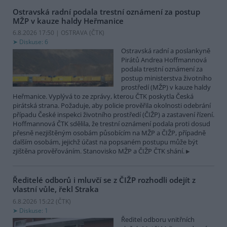
Ostravská radní podala trestní oznámení za postup
MŽP v kauze haldy Heřmanice
6.8.2026 17:50 | OSTRAVA (
ČTK
)
Diskuse: 6
Ostravská radní a poslankyně
Pirátů Andrea Hoffmannová
podala trestní oznámení za
postup ministerstva životního
prostředí (MŽP) v kauze haldy
Heřmanice. Vyplývá to ze zprávy, kterou ČTK poskytla Česká
pirátská strana. Požaduje, aby policie prověřila okolnosti odebrání
případu České inspekci životního prostředí (ČIŽP) a zastavení řízení.
Hoffmannová ČTK sdělila, že trestní oznámení podala proti dosud
přesně nezjištěným osobám působícím na MŽP a ČIŽP, případně
dalším osobám, jejichž účast na popsaném postupu může být
zjištěna prověřováním. Stanovisko MŽP a ČIŽP ČTK shání.
Ředitelé odborů i mluvčí se z ČIŽP rozhodli odejít z
vlastní vůle, řekl Straka
6.8.2026 15:22 (
ČTK
)
Diskuse: 1
Ředitel odboru vnitřních