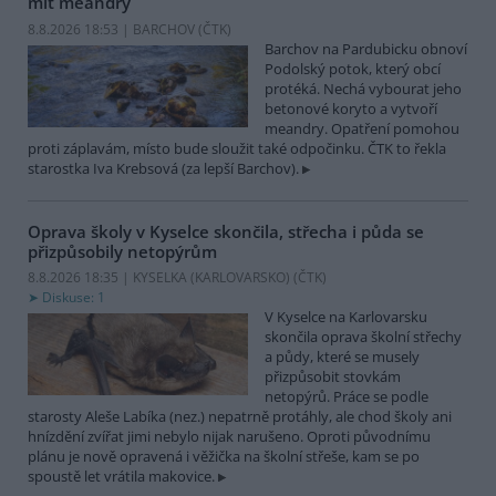
mít meandry
8.8.2026 18:53 | BARCHOV (
ČTK
)
Barchov na Pardubicku obnoví
Podolský potok, který obcí
protéká. Nechá vybourat jeho
betonové koryto a vytvoří
meandry. Opatření pomohou
proti záplavám, místo bude sloužit také odpočinku. ČTK to řekla
starostka Iva Krebsová (za lepší Barchov).
Oprava školy v Kyselce skončila, střecha i půda se
přizpůsobily netopýrům
8.8.2026 18:35 | KYSELKA (KARLOVARSKO) (
ČTK
)
Diskuse: 1
V Kyselce na Karlovarsku
skončila oprava školní střechy
a půdy, které se musely
přizpůsobit stovkám
netopýrů. Práce se podle
starosty Aleše Labíka (nez.) nepatrně protáhly, ale chod školy ani
hnízdění zvířat jimi nebylo nijak narušeno. Oproti původnímu
plánu je nově opravená i věžička na školní střeše, kam se po
spoustě let vrátila makovice.