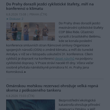
Do Prahy dorazili jezdci cyklistické štafety, míří na
konferenci o klimatu
6.8.2026 15:08 | PRAHA (
ČTK
)
Diskuse: 2
Do Prahy dnes dorazili jezdci
mezinárodní cyklistické štafety
COP Bike Ride. Účastníci
vyrazili z brazilského Belému,
kde se konala poslední
konference smluvních stran Rámcové úmluvy Organizace
spojených národů (OSN) o změně klimatu, a míří do turecké
Antalye, v níž se v listopadu uskuteční 31. konference. Cílem
cyklistů je dopravit na konferenci
deset návrhů
na podporu
cyklistické dopravy. V Praze stráví necelé tři dny. Včera večer
osobně přivítala náměstkyně primátora hl. m. Prahy Jana
Komrsková.
Ománskou mořskou rezervaci ohrožuje velká ropná
skvrna z poškozeného tankeru
6.8.2026 15:03 (
ČTK
)
Bezprostřední ekologická
katastrofa ohrožuje přírodní
rezervaci v Ománu, v jejíž