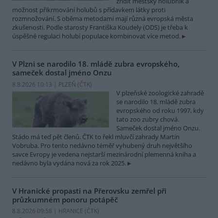
zřídit městský holubník a
možnost přikrmování holubů s přídavkem látky proti
rozmnožování. S oběma metodami mají různá evropská města
zkušenosti. Podle starosty Františka Koudely (ODS) je třeba k
úspěšné regulaci holubí populace kombinovat více metod.
V Plzni se narodilo 18. mládě zubra evropského,
sameček dostal jméno Onzu
8.8.2026 10:13 | PLZEŇ (
ČTK
)
V plzeňské zoologické zahradě
se narodilo 18. mládě zubra
evropského od roku 1997, kdy
tato zoo zubry chová.
Sameček dostal jméno Onzu.
Stádo má teď pět členů. ČTK to řekl mluvčí zahrady Martin
Vobruba. Pro tento nedávno téměř vyhubený druh největšího
savce Evropy je vedena nejstarší mezinárodní plemenná kniha a
nedávno byla vydána nová za rok 2025.
V Hranické propasti na Přerovsku zemřel při
průzkumném ponoru potápěč
8.8.2026 09:58 | HRANICE (
ČTK
)