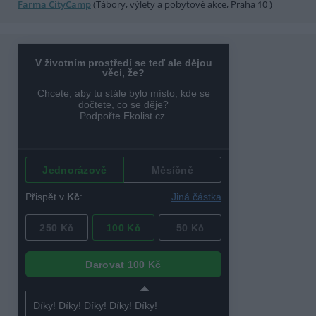
Farma CityCamp
(Tábory, výlety a pobytové akce, Praha 10 )