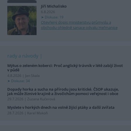
Jiří Michalisko
6.8.2026
Diskuse: 19
Otevřený dopis ministerstvu průmyslu a
obchodu ohledně sanace odvalu Heřmanice
rady a návody
Mýtus o zeleném koberci: Proč anglický trávník v létě zabíjí život
v půdě
4.8.2026 | Jan Skala
Diskuse: 34
Dopady horka a sucha na přírodu jsou kritické. ČSOP ukazuje,
jak může žíznivé krajině a živočichům pomoci veřejnost i obce
29.7.2026 | Zuzana Kučerová
Myslete v horkých dnech na volně žijící ptáky a další zvířata
28.7.2026 | Karel Makoň