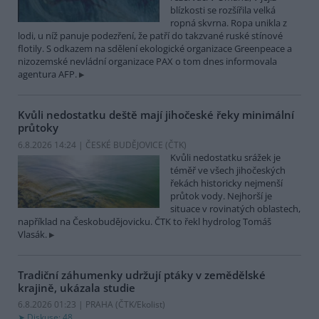
blízkosti se rozšířila velká
ropná skvrna. Ropa unikla z
lodi, u níž panuje podezření, že patří do takzvané ruské stínové
flotily. S odkazem na sdělení ekologické organizace Greenpeace a
nizozemské nevládní organizace PAX o tom dnes informovala
agentura AFP.
Kvůli nedostatku deště mají jihočeské řeky minimální
průtoky
6.8.2026 14:24 | ČESKÉ BUDĚJOVICE (
ČTK
)
Kvůli nedostatku srážek je
téměř ve všech jihočeských
řekách historicky nejmenší
průtok vody. Nejhorší je
situace v rovinatých oblastech,
například na Českobudějovicku. ČTK to řekl hydrolog Tomáš
Vlasák.
Tradiční záhumenky udržují ptáky v zemědělské
krajině, ukázala studie
6.8.2026 01:23 | PRAHA (
ČTK/Ekolist
)
Diskuse: 48