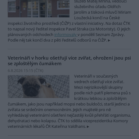
služeb Matěj Mrlina, vedoucí
služebního úřadu Oldřich
Jarolím a tisková mluvčí Miriam
Loužecká končí na České
inspekci životního prostředí (ČIŽP) z vlastní iniciativy. Na dotaz ČTK
to napsal nový ředitel inspekce Pavel Straka (za Motoristy). O jejich
plánovaných odchodech
informovaly
v pondělí Seznam Zprávy.
Podle něj tak končí dva z pěti ředitelů odborů na ČIŽP.
Veterináři v horku ošetřují více zvířat, ohrožení jsou psi
se zploštělým čumákem
6.8.2026 15:15 (
ČTK
)
Veterináři v současných
vedrech ošetřují více zvířat.
Mezi nejrizikovější skupiny
podle nich patří plemena psů s
krátkou lebkou a zploštělým
čumákem, jako jsou například mopsi nebo buldočci, starší jedinci a
zvířata se srdečním onemocněním. Jejich majitelé pro ně
vyhledávají veterinární ošetření nejčastěji kvůli přehřátí organismu,
dehydrataci nebo kolapsu. ČTK to sdělila viceprezidentka Komory
veterinárních lékařů ČR Kateřina Valdhans.