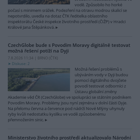
vodě. Způsobilo ho horké
počasí s minimem srážek. Podezření na otravu modrou skalicí se
nepotvrdilo, uvedla na dotaz ČTK ředitelka oblastního
inspektorátu České inspekce životního prostředí (ČIŽP) v Hradci
Králové Jana Štěpánková.
CzechGlobe bude s Povodím Moravy digitálně testovat
možná řešení potíží na Dyji
7.8.2026 11:34 | BRNO (
ČTK
)
Diskuse: 2
Možná řešení problémů s
ubýváním vody v Dyji budou
pomocí digitálního dvojčete
povodí testovat odborníci z
Ústavu globální změny
Akademie věd ČR (CzechGlobe) ve spolupráci se státním podnikem
Povodím Moravy. Problémy jsou nyní zejména v dolní části Dyje.
Na přelomu června a července pod nádrží Nové Mlýny uhynuly
ryby kvůli nedostatku kyslíku ve vodě způsobenému
přemnožením sinic.
Ministerstvo životního prostředí aktualizovalo Národní