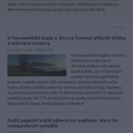
vede státní hranice mezi ČR a Polskem. Návštěvnost Sněžky je v
létě extrémní. Dnes kolem páté ráno tam bylo 500 lidí.
reklama
U Hauswaldské kaple u Srní na Šumavě přibude stříška
a skleněná madona
9.8.2026 16:42 | SRNÍ (
ČTK
)
U Hauswaldské kaple u Srní na
Klatovsku vzniká nová
dřevěná stříška nad ruinami
staré stavby, do níž byl kdysi
sveden tamní údajně léčivý
pramen. Interiér doplní 160 centimetrů vysoká skleněná socha
Panny Marie Lurdské, patronky tohoto poutního místa, kterému
se přezdívá šumavské Lurdy. Požehnání se uskuteční 15. srpna při
tradiční pouti, řekl ČTK Ondřej Uher ze spolku Karel Klostermann -
spisovatel Šumavy, který úpravy inicioval.
Italští popeláři vrátili výherní los majitelce, která ho
nedopatřením vyhodila
9.8.2026 01:27 (
ČTK
)