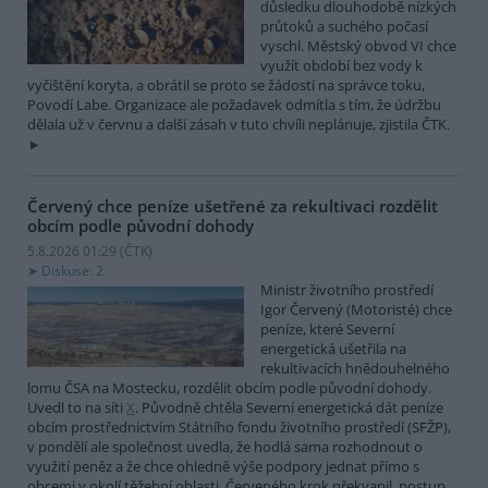
důsledku dlouhodobě nízkých
průtoků a suchého počasí
vyschl. Městský obvod VI chce
využít období bez vody k
vyčištění koryta, a obrátil se proto se žádostí na správce toku,
Povodí Labe. Organizace ale požadavek odmítla s tím, že údržbu
dělala už v červnu a další zásah v tuto chvíli neplánuje, zjistila ČTK.
Červený chce peníze ušetřené za rekultivaci rozdělit
obcím podle původní dohody
5.8.2026 01:29 (
ČTK
)
Diskuse: 2
Ministr životního prostředí
Igor Červený (Motoristé) chce
peníze, které Severní
energetická ušetřila na
rekultivacích hnědouhelného
lomu ČSA na Mostecku, rozdělit obcím podle původní dohody.
Uvedl to na síti
X
. Původně chtěla Severní energetická dát peníze
obcím prostřednictvím Státního fondu životního prostředí (SFŽP),
v pondělí ale společnost uvedla, že hodlá sama rozhodnout o
využití peněz a že chce ohledně výše podpory jednat přímo s
obcemi v okolí těžební oblasti. Červeného krok překvapil, postup