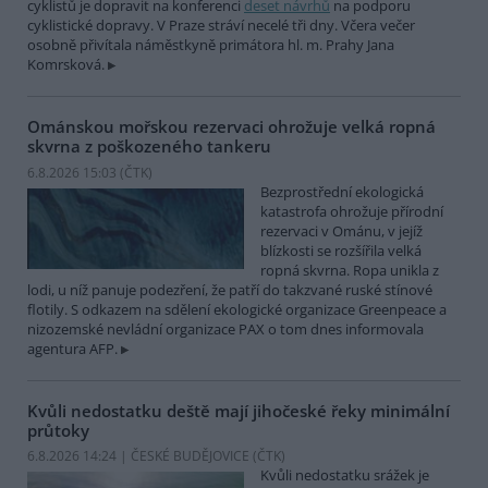
cyklistů je dopravit na konferenci
deset návrhů
na podporu
cyklistické dopravy. V Praze stráví necelé tři dny. Včera večer
osobně přivítala náměstkyně primátora hl. m. Prahy Jana
Komrsková.
Ománskou mořskou rezervaci ohrožuje velká ropná
skvrna z poškozeného tankeru
6.8.2026 15:03 (
ČTK
)
Bezprostřední ekologická
katastrofa ohrožuje přírodní
rezervaci v Ománu, v jejíž
blízkosti se rozšířila velká
ropná skvrna. Ropa unikla z
lodi, u níž panuje podezření, že patří do takzvané ruské stínové
flotily. S odkazem na sdělení ekologické organizace Greenpeace a
nizozemské nevládní organizace PAX o tom dnes informovala
agentura AFP.
Kvůli nedostatku deště mají jihočeské řeky minimální
průtoky
6.8.2026 14:24 | ČESKÉ BUDĚJOVICE (
ČTK
)
Kvůli nedostatku srážek je