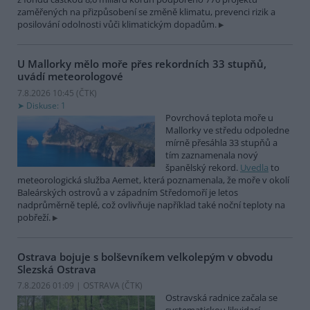
zaměřených na přizpůsobení se změně klimatu, prevenci rizik a
posilování odolnosti vůči klimatickým dopadům.
U Mallorky mělo moře přes rekordních 33 stupňů,
uvádí meteorologové
7.8.2026 10:45 (
ČTK
)
Diskuse: 1
Povrchová teplota moře u
Mallorky ve středu odpoledne
mírně přesáhla 33 stupňů a
tím zaznamenala nový
španělský rekord.
Uvedla
to
meteorologická služba Aemet, která poznamenala, že moře v okolí
Baleárských ostrovů a v západním Středomoří je letos
nadprůměrně teplé, což ovlivňuje například také noční teploty na
pobřeží.
Ostrava bojuje s bolševníkem velkolepým v obvodu
Slezská Ostrava
7.8.2026 01:09 | OSTRAVA (
ČTK
)
Ostravská radnice začala se