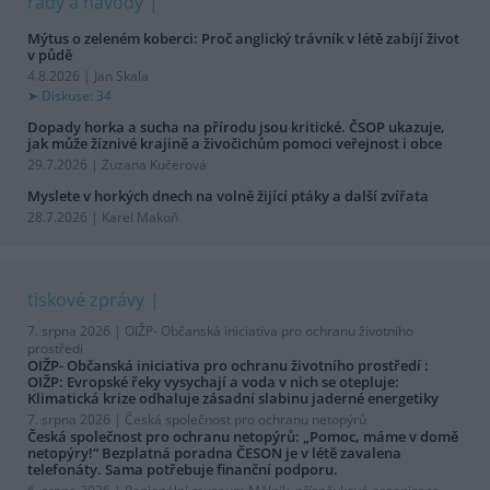
rady a návody
Mýtus o zeleném koberci: Proč anglický trávník v létě zabíjí život
v půdě
4.8.2026 | Jan Skala
Diskuse: 34
Dopady horka a sucha na přírodu jsou kritické. ČSOP ukazuje,
jak může žíznivé krajině a živočichům pomoci veřejnost i obce
29.7.2026 | Zuzana Kučerová
Myslete v horkých dnech na volně žijící ptáky a další zvířata
28.7.2026 | Karel Makoň
tiskové zprávy
7. srpna 2026 |
OIŽP- Občanská iniciativa pro ochranu životního
prostředí
OIŽP- Občanská iniciativa pro ochranu životního prostředí :
OIŽP: Evropské řeky vysychají a voda v nich se otepluje:
Klimatická krize odhaluje zásadní slabinu jaderné energetiky
7. srpna 2026 |
Česká společnost pro ochranu netopýrů
Česká společnost pro ochranu netopýrů: „Pomoc, máme v domě
netopýry!“ Bezplatná poradna ČESON je v létě zavalena
telefonáty. Sama potřebuje finanční podporu.