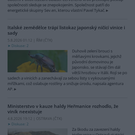
společnosti sleduje se znepokojením. Společnost patří do
energetické skupiny Sev.en, kterou vlastní Pavel Tykač.
Italské zemědělce trápí listokaz japonský ničící vinice i
sady
5.8.2026 01:12 | ŘÍM (
ČTK
)
Diskuse: 2
Duhově zelení brouci s
měňavými krovkami, jejichž
původní domovinou je
Japonsko, se stávají čím dál
větší hrozbou v Itálii. Rojí se po
sadech a vinicích a zanechávají za sebou listy s vykousanými
mřížkami, což oslabuje rostliny a snižuje úrodu, napsala agentura
AP.
Ministerstvo v kauze haldy Heřmanice rozhodlo, že
viník neexistuje
4.8.2026 19:12 | OSTRAVA (
ČTK
)
Diskuse: 2
Za škodu za zavezení haldy
Heřmanice v Ostravě statisíci