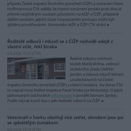
případu České inspekci životního prostředí (ČIŽP) a zastavení řízení.
Hoffmannová ČTK sdělila, že trestní oznámení podala proti dosud
přesně nezjištěným osobám působícím na MŽP a ČIŽP, případně
dalším osobám, jejichž účast na popsaném postupu může být
zjištěna prověřováním. Stanovisko MŽP a ČIŽP ČTK shání.
Ředitelé odborů i mluvčí se z ČIŽP rozhodli odejít z
vlastní vůle, řekl Straka
6.8.2026 15:22 (
ČTK
)
Ředitel odboru vnitřních
služeb Matěj Mrlina, vedoucí
služebního úřadu Oldřich
Jarolím a tisková mluvčí Miriam
Loužecká končí na České
inspekci životního prostředí (ČIŽP) z vlastní iniciativy. Na dotaz ČTK
to napsal nový ředitel inspekce Pavel Straka (za Motoristy). O jejich
plánovaných odchodech
informovaly
v pondělí Seznam Zprávy.
Podle něj tak končí dva z pěti ředitelů odborů na ČIŽP.
Veterináři v horku ošetřují více zvířat, ohrožení jsou psi
se zploštělým čumákem
6.8.2026 15:15 (
ČTK
)