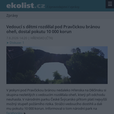
☰
/
zpravodajství
/
zprávy
Zprávy
Vedoucí s dětmi rozdělal pod Pravčickou bránou
oheň, dostal pokutu 10 000 korun
7.8.2026 14:20 | HŘENSKO (
ČTK
)
Diskuse: 1
V jeskyni pod Pravčickou bránou nedaleko Hřenska na Děčínsku si
skupina nezletilých s vedoucím rozdělala oheň, který při odchodu
neuhasila. V národním parku České Švýcarsko přitom platí nejvyšší
možný stupeň požárního rizika. Strážci vedoucího dostihli a dali
mu pokutu 10 000 korun. Informoval o tom národní park na
facebooku.