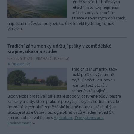
téměř ve všech jihočeských
řekách historicky nejmenší
průtok vody. Nejhorší je
situace v rovinatých oblastech,
například na Českobudějovicku. ČTK to řekl hydrolog Tomáš
Vlasák.
Tradiční záhumenky udržují ptáky v zemědělské
krajině, ukázala studie
6.8.2026 01:23 | PRAHA (
ČTK/Ekolist
)
Diskuse: 26
Tradiční záhumenky, tedy
malá políčka, významně
zvyšují počet i druhovou
rozmanitost ptáků v
zemědělské krajině.
Biodiverzitě prospívají také staré stodoly, otevřené půdy, pestré
zahrady a sady, které ptákům poskytují úkryt i vhodná místa ke
hnízdění. V jednolité zemědělské krajině naopak ptáků ubývá,
ukazuje studie Ústavu biologie obratlovců Akademie věd ČR,
kterou publikoval časopis
Agriculture, Ecosystems and
Environment
.