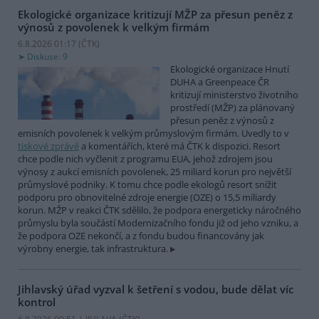
Ekologické organizace kritizují MŽP za přesun peněz z
výnosů z povolenek k velkým firmám
6.8.2026 01:17 (
ČTK
)
Diskuse: 9
Ekologické organizace Hnutí
DUHA a Greenpeace ČR
kritizují ministerstvo životního
prostředí (MŽP) za plánovaný
přesun peněz z výnosů z
emisních povolenek k velkým průmyslovým firmám. Uvedly to v
tiskové zprávě
a komentářích, které má ČTK k dispozici. Resort
chce podle nich vyčlenit z programu EUA, jehož zdrojem jsou
výnosy z aukcí emisních povolenek, 25 miliard korun pro největší
průmyslové podniky. K tomu chce podle ekologů resort snížit
podporu pro obnovitelné zdroje energie (OZE) o 15,5 miliardy
korun. MŽP v reakci ČTK sdělilo, že podpora energeticky náročného
průmyslu byla součástí Modernizačního fondu již od jeho vzniku, a
že podpora OZE nekončí, a z fondu budou financovány jak
výrobny energie, tak infrastruktura.
Jihlavský úřad vyzval k šetření s vodou, bude dělat víc
kontrol