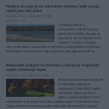
Hladina Dunaje je na rekordním minimu; lodě uvázly,
rybáři jsou bez práce
5.8.2026 15:37 | BUKUREŠŤ (
ČTK
)
Diskuse: 17
Turistický přístav v
rumunském městě Corabia,
které leží na břehu Dunaje, je
opuštěný. Až na několik člunů
uvázlých v řasách. Hladina
řeky je tak nízko, že plavidla už nemohou kvůli písčitým mělčinám
do přístavu vplouvat ani z něj vyplouvat, píše agentura AFP.
Bozkovské jeskyně na Semilsku zažívají za tropických
teplot nečekaný nápor
5.8.2026 11:20 | BOZKOV (
ČTK
)
Bozkovské dolomitové jeskyně
na Semilsku zažívají za
současných tropických teplot
nečekaný nápor. Jde sice o
jedno z nejchladnějších míst v
Libereckém kraji, které má stálou teplotu mezi 7,5 až devíti stupni
Celsia, přesto v minulosti podle vedoucího Bozkovských jeskyní