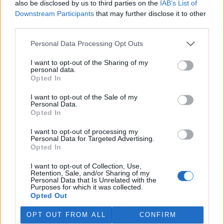
also be disclosed by us to third parties on the
IAB’s List of
Martina Kaňková. Případem se zabývá policie.
Downstream Participants
that may further disclose it to other
third parties.
Island vyhostí aktivisty bojující proti lovu velryb,
pronásledovali velrybáře
Personal Data Processing Opt Outs
5.8.2026 19:54 (
ČTK
)
I want to opt-out of the Sharing of my
Islandské úřady nařídily
personal data.
vyhoštění 21 aktivistů
Opted In
bojujících proti lovu velryb
poté, co minulý týden
I want to opt-out of the Sale of my
pobřežní stráž s policií zabavily
Personal Data.
jejich loď, která pronásledovala velrybářské plavidlo. Pasažéři lodi
Opted In
patřící nadaci kanadsko-amerického ekologického aktivisty Paula
Watsona jsou od té doby zadržováni v Reykjavíku. Sám Watson na
I want to opt-out of processing my
palubě nebyl. Píše o tom agentura AFP s odvoláním na islandskou
Personal Data for Targeted Advertising.
policii.
Opted In
I want to opt-out of Collection, Use,
Záchranná stanice v Praze přijímá kvůli vedrům více
Retention, Sale, and/or Sharing of my
Personal Data that Is Unrelated with the
volně žijících zvířat
Purposes for which it was collected.
5.8.2026 17:40 | PRAHA (
ČTK
)
Opted Out
Kvůli vysokým letním
teplotám pracovníci pražské
OPT OUT FROM ALL
CONFIRM
záchranné stanice pro volně