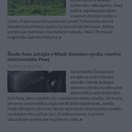
systematickou likvidací
bolševníku velkolepého, který
patří k nejnebezpečnějším
invazním druhům rostlin v
Česku. Práce na lesních pozemcích podél Trnkovecké ulice ve
Slezské Ostravě letos vyjdou na více než 66 000 korun. Město
kombinuje chemické i mechanické metody, řekla ČTK mluvčí
magistrátu Gabriela Pokorná.
Škoda Auto zahájila v Mladé Boleslavi výrobu nového
elektromobilu Peaq
7.8.2026 00:36 (
ČTK
)
Automobilka Škoda Auto
zahájila ve svém hlavním
závodě v Mladé Boleslavi
sériovou výrobu nového plně
elektrického sedmimístného
SUV Peaq. Jde o největší vůz v současné nabídce značky. Do konce
července automobilka přijala téměř 8500 objednávek, uvedla.
Podle dřívějších informací Škoda Auto bude cena nového modelu
na českém trhu začínat na 1,15 milionu korun, k prvním
zákazníkům se dostane na přelomu roku.