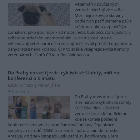
Veterináři v současných
vedrech ošetřují více zvířat.
Mezi nejrizikovější skupiny
podle nich patří plemena psů s
krátkou lebkou a zploštělým
čumákem, jako jsou například mopsi nebo buldočci, starší jedinci a
zvířata se srdečním onemocněním. Jejich majitelé pro ně
vyhledávají veterinární ošetření nejčastěji kvůli přehřátí organismu,
dehydrataci nebo kolapsu. ČTK to sdělila viceprezidentka Komory
veterinárních lékařů ČR Kateřina Valdhans.
Do Prahy dorazili jezdci cyklistické štafety, míří na
konferenci o klimatu
6.8.2026 15:08 | PRAHA (
ČTK
)
Diskuse: 2
Do Prahy dnes dorazili jezdci
mezinárodní cyklistické štafety
COP Bike Ride. Účastníci
vyrazili z brazilského Belému,
kde se konala poslední
konference smluvních stran Rámcové úmluvy Organizace
spojených národů (OSN) o změně klimatu, a míří do turecké
Antalye, v níž se v listopadu uskuteční 31. konference. Cílem