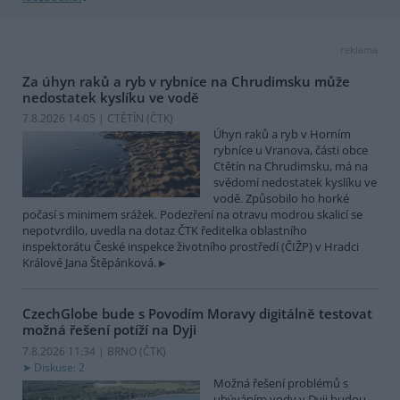
reklama
Za úhyn raků a ryb v rybníce na Chrudimsku může
nedostatek kyslíku ve vodě
7.8.2026 14:05 | CTĚTÍN (
ČTK
)
Úhyn raků a ryb v Horním
rybníce u Vranova, části obce
Ctětín na Chrudimsku, má na
svědomí nedostatek kyslíku ve
vodě. Způsobilo ho horké
počasí s minimem srážek. Podezření na otravu modrou skalicí se
nepotvrdilo, uvedla na dotaz ČTK ředitelka oblastního
inspektorátu České inspekce životního prostředí (ČIŽP) v Hradci
Králové Jana Štěpánková.
CzechGlobe bude s Povodím Moravy digitálně testovat
možná řešení potíží na Dyji
7.8.2026 11:34 | BRNO (
ČTK
)
Diskuse: 2
Možná řešení problémů s
ubýváním vody v Dyji budou