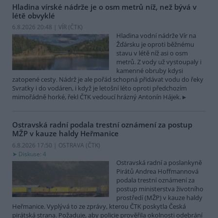
Hladina vírské nádrže je o osm metrů níž, než bývá v
létě obvyklé
6.8.2026 20:48 | VÍR (
ČTK
)
Hladina vodní nádrže Vír na
Žďársku je oproti běžnému
stavu v létě níž asi o osm
metrů. Z vody už vystoupaly i
kamenné obruby kdysi
zatopené cesty. Nádrž je ale pořád schopná přidávat vodu do řeky
Svratky i do vodáren, i když je letošní léto oproti předchozím
mimořádně horké, řekl ČTK vedoucí hrázný Antonín Hájek.
Ostravská radní podala trestní oznámení za postup
MŽP v kauze haldy Heřmanice
6.8.2026 17:50 | OSTRAVA (
ČTK
)
Diskuse: 4
Ostravská radní a poslankyně
Pirátů Andrea Hoffmannová
podala trestní oznámení za
postup ministerstva životního
prostředí (MŽP) v kauze haldy
Heřmanice. Vyplývá to ze zprávy, kterou ČTK poskytla Česká
pirátská strana. Požaduje, aby policie prověřila okolnosti odebrání