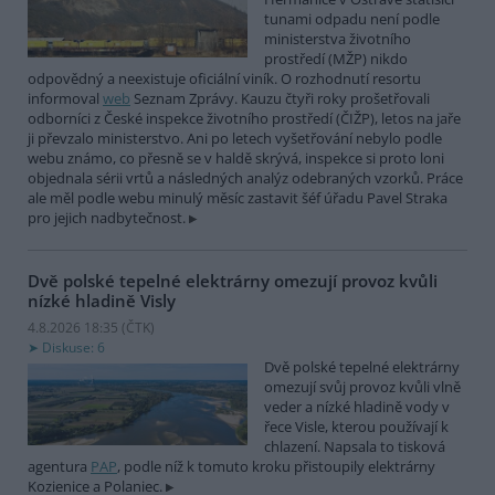
tunami odpadu není podle
ministerstva životního
prostředí (MŽP) nikdo
odpovědný a neexistuje oficiální viník. O rozhodnutí resortu
informoval
web
Seznam Zprávy. Kauzu čtyři roky prošetřovali
odborníci z České inspekce životního prostředí (ČIŽP), letos na jaře
ji převzalo ministerstvo. Ani po letech vyšetřování nebylo podle
webu známo, co přesně se v haldě skrývá, inspekce si proto loni
objednala sérii vrtů a následných analýz odebraných vzorků. Práce
ale měl podle webu minulý měsíc zastavit šéf úřadu Pavel Straka
pro jejich nadbytečnost.
Dvě polské tepelné elektrárny omezují provoz kvůli
nízké hladině Visly
4.8.2026 18:35 (
ČTK
)
Diskuse: 6
Dvě polské tepelné elektrárny
omezují svůj provoz kvůli vlně
veder a nízké hladině vody v
řece Visle, kterou používají k
chlazení. Napsala to tisková
agentura
PAP
, podle níž k tomuto kroku přistoupily elektrárny
Kozienice a Polaniec.