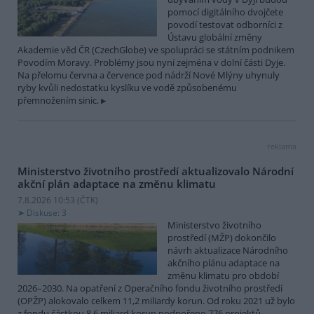
pomocí digitálního dvojčete
povodí testovat odborníci z
Ústavu globální změny
Akademie věd ČR (CzechGlobe) ve spolupráci se státním podnikem
Povodím Moravy. Problémy jsou nyní zejména v dolní části Dyje.
Na přelomu června a července pod nádrží Nové Mlýny uhynuly
ryby kvůli nedostatku kyslíku ve vodě způsobenému
přemnožením sinic.
reklama
Ministerstvo životního prostředí aktualizovalo Národní
akční plán adaptace na změnu klimatu
7.8.2026 10:53 (
ČTK
)
Diskuse: 3
Ministerstvo životního
prostředí (MŽP) dokončilo
návrh aktualizace Národního
akčního plánu adaptace na
změnu klimatu pro období
2026–2030. Na opatření z Operačního fondu životního prostředí
(OPŽP) alokovalo celkem 11,2 miliardy korun. Od roku 2021 už bylo
z fondu částkou 8,6 miliard korun podpořeno 776 projektů