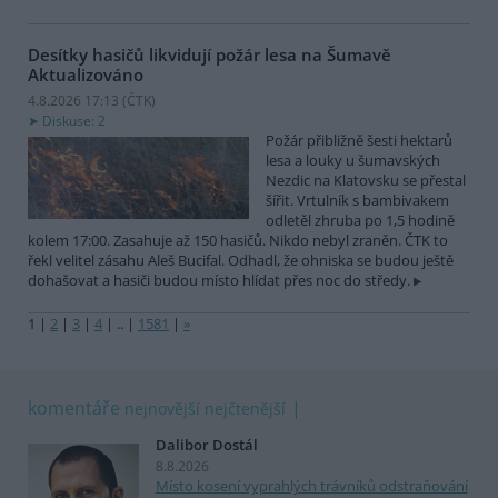
Desítky hasičů likvidují požár lesa na Šumavě
Aktualizováno
4.8.2026 17:13 (
ČTK
)
Diskuse: 2
Požár přibližně šesti hektarů
lesa a louky u šumavských
Nezdic na Klatovsku se přestal
šířit. Vrtulník s bambivakem
odletěl zhruba po 1,5 hodině
kolem 17:00. Zasahuje až 150 hasičů. Nikdo nebyl zraněn. ČTK to
řekl velitel zásahu Aleš Bucifal. Odhadl, že ohniska se budou ještě
dohašovat a hasiči budou místo hlídat přes noc do středy.
1
|
2
|
3
|
4
|
..
|
1581
|
»
komentáře
nejnovější
nejčtenější
Dalibor Dostál
8.8.2026
Místo kosení vyprahlých trávníků odstraňování