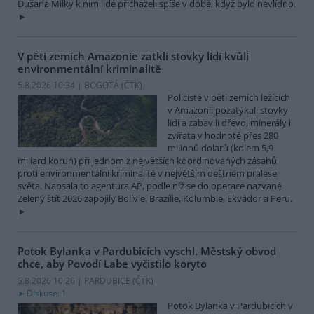
Dušana Milky k nim lidé přicházeli spíše v době, když bylo nevlídno.
V pěti zemích Amazonie zatkli stovky lidí kvůli
environmentální kriminalitě
5.8.2026 10:34 | BOGOTÁ (
ČTK
)
Policisté v pěti zemích ležících
v Amazonii pozatýkali stovky
lidí a zabavili dřevo, minerály i
zvířata v hodnotě přes 280
milionů dolarů (kolem 5,9
miliard korun) při jednom z největších koordinovaných zásahů
proti environmentální kriminalitě v největším deštném pralese
světa. Napsala to agentura AP, podle níž se do operace nazvané
Zelený štít 2026 zapojily Bolívie, Brazílie, Kolumbie, Ekvádor a Peru.
Potok Bylanka v Pardubicích vyschl. Městský obvod
chce, aby Povodí Labe vyčistilo koryto
5.8.2026 10:26 | PARDUBICE (
ČTK
)
Diskuse: 1
Potok Bylanka v Pardubicích v