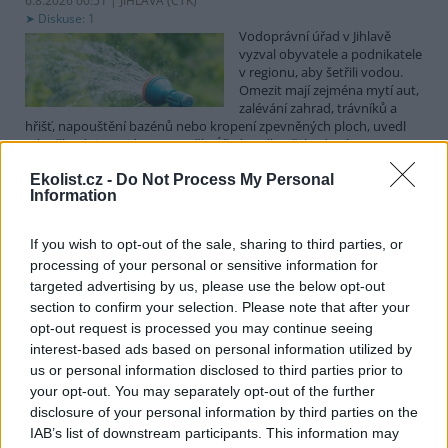
6.8.2026 00:51 | JIHLAVA (
ČTK
)
Diskuse: 1
Vodoprávní úřad v Jihlavě
vyzval obyvatele a podnikatele
v regionu, aby šetřili vodou.
Omezit mají zejména mytí aut,
zalévání zahrad, trávníků a
hřišť, napouštění bazénů nebo kropení zpevněných ploch, uvedl
mluvčí radnice Radovan Daněk. Úřad podle něj bude víc
kontrolovat povolené odběry. Výzva k šetření vodou platí pro
Ekolist.cz -
Do Not Process My Personal
všechny obce spadající pod Jihlavu jako obec s rozšířenou
Information
působností.
If you wish to opt-out of the sale, sharing to third parties, or
Celníci odhalili gang překupníků papoušků, zajistili
processing of your personal or sensitive information for
stovku ptáků
targeted advertising by us, please use the below opt-out
5.8.2026 20:13 (
ČTK
)
section to confirm your selection. Please note that after your
Celníci odhalili gang
opt-out request is processed you may continue seeing
překupníků chráněných druhů
interest-based ads based on personal information utilized by
papoušků působící v několika
krajích a zajistili asi stovku
us or personal information disclosed to third parties prior to
ptáků. S odchytem a
your opt-out. You may separately opt-out of the further
zajištěním zvířat celníkům pomohly zoo v Praze, Zlíně a Ostravě. V
disclosure of your personal information by third parties on the
ostravské zahradě také papoušci nalezli dočasné útočiště. V
IAB’s list of downstream participants. This information may
tiskové zprávě na
webu
celníků to oznámila mluvčí Celní správy ČR