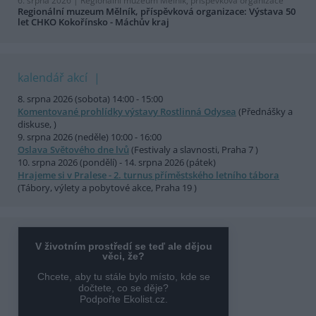
6. srpna 2026 |
Regionální muzeum Mělník, příspěvková organizace
Regionální muzeum Mělník, příspěvková organizace: Výstava 50
let CHKO Kokořínsko - Máchův kraj
kalendář akcí
8. srpna 2026 (sobota) 14:00 - 15:00
Komentované prohlídky výstavy Rostlinná Odysea
(Přednášky a
diskuse, )
9. srpna 2026 (neděle) 10:00 - 16:00
Oslava Světového dne lvů
(Festivaly a slavnosti, Praha 7 )
10. srpna 2026 (pondělí) - 14. srpna 2026 (pátek)
Hrajeme si v Pralese - 2. turnus příměstského letního tábora
(Tábory, výlety a pobytové akce, Praha 19 )