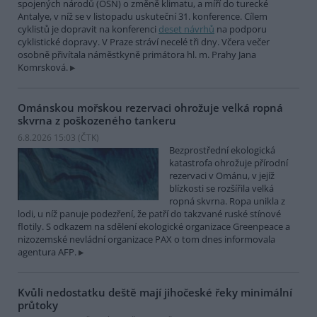
spojených národů (OSN) o změně klimatu, a míří do turecké
Antalye, v níž se v listopadu uskuteční 31. konference. Cílem
cyklistů je dopravit na konferenci
deset návrhů
na podporu
cyklistické dopravy. V Praze stráví necelé tři dny. Včera večer
osobně přivítala náměstkyně primátora hl. m. Prahy Jana
Komrsková.
Ománskou mořskou rezervaci ohrožuje velká ropná
skvrna z poškozeného tankeru
6.8.2026 15:03 (
ČTK
)
Bezprostřední ekologická
katastrofa ohrožuje přírodní
rezervaci v Ománu, v jejíž
blízkosti se rozšířila velká
ropná skvrna. Ropa unikla z
lodi, u níž panuje podezření, že patří do takzvané ruské stínové
flotily. S odkazem na sdělení ekologické organizace Greenpeace a
nizozemské nevládní organizace PAX o tom dnes informovala
agentura AFP.
Kvůli nedostatku deště mají jihočeské řeky minimální
průtoky