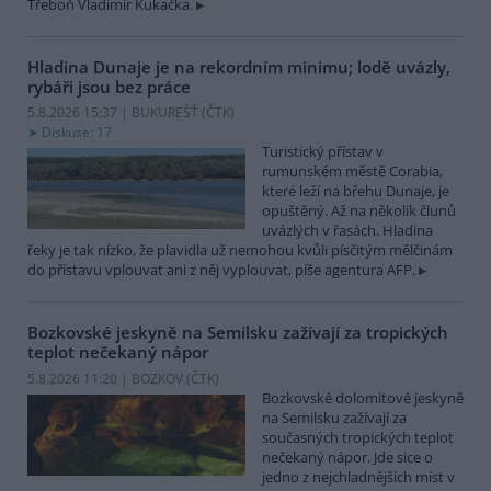
Třeboň Vladimír Kukačka.
Hladina Dunaje je na rekordním minimu; lodě uvázly,
rybáři jsou bez práce
5.8.2026 15:37 | BUKUREŠŤ (
ČTK
)
Diskuse: 17
Turistický přístav v
rumunském městě Corabia,
které leží na břehu Dunaje, je
opuštěný. Až na několik člunů
uvázlých v řasách. Hladina
řeky je tak nízko, že plavidla už nemohou kvůli písčitým mělčinám
do přístavu vplouvat ani z něj vyplouvat, píše agentura AFP.
Bozkovské jeskyně na Semilsku zažívají za tropických
teplot nečekaný nápor
5.8.2026 11:20 | BOZKOV (
ČTK
)
Bozkovské dolomitové jeskyně
na Semilsku zažívají za
současných tropických teplot
nečekaný nápor. Jde sice o
jedno z nejchladnějších míst v