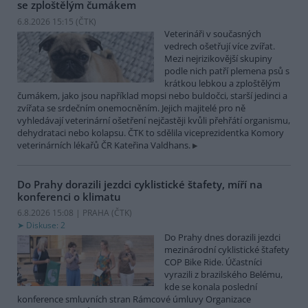
se zploštělým čumákem
6.8.2026 15:15 (
ČTK
)
Veterináři v současných
vedrech ošetřují více zvířat.
Mezi nejrizikovější skupiny
podle nich patří plemena psů s
krátkou lebkou a zploštělým
čumákem, jako jsou například mopsi nebo buldočci, starší jedinci a
zvířata se srdečním onemocněním. Jejich majitelé pro ně
vyhledávají veterinární ošetření nejčastěji kvůli přehřátí organismu,
dehydrataci nebo kolapsu. ČTK to sdělila viceprezidentka Komory
veterinárních lékařů ČR Kateřina Valdhans.
Do Prahy dorazili jezdci cyklistické štafety, míří na
konferenci o klimatu
6.8.2026 15:08 | PRAHA (
ČTK
)
Diskuse: 2
Do Prahy dnes dorazili jezdci
mezinárodní cyklistické štafety
COP Bike Ride. Účastníci
vyrazili z brazilského Belému,
kde se konala poslední
konference smluvních stran Rámcové úmluvy Organizace