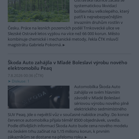
Ostravská radnice začala se
systematickou likvidací
bolševníku velkolepého, který
patří k nejnebezpečnějším
invazním druhům rostlin v
Česku. Práce na lesních pozemcích podél Trnkovecké ulice ve
Slezské Ostravě letos vyjdou na více než 66 000 korun. Město
kombinuje chemické i mechanické metody, řekla ČTK mluvčí
magistrátu Gabriela Pokorná.
Škoda Auto zahájila v Mladé Boleslavi výrobu nového
elektromobilu Peaq
7.8.2026 00:36 (
ČTK
)
Diskuse: 1
Automobilka Škoda Auto
zahájila ve svém hlavním
závodě v Mladé Boleslavi
sériovou výrobu nového plně
elektrického sedmimístného
SUV Peaq. Jde o největší vůz v současné nabídce značky. Do konce
července automobilka přijala téměř 8500 objednávek, uvedla.
Podle dřívějších informací Škoda Auto bude cena nového modelu
na českém trhu začínat na 1,15 milionu korun, k prvním
zákazníkům se dostane na přelomu roku.