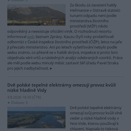
Za škodu za zavezení haldy
Heřmanice v Ostravě statisíci
tunami odpadu není podle
ministerstva životního
prostředí (MŽP) nikdo
odpovědný a neexistuje oficiální viník. O rozhodnutí resortu
informoval
web
Seznam Zprávy. Kauzu čtyři roky prošetřovali
odborníci z České inspekce životního prostředí (ČIŽP), letos na jaře
ji převzalo ministerstvo. Ani po letech vyšetřování nebylo podle
webu známo, co přesně se v haldě skrývá, inspekce si proto loni
objednala sérii vrtů a následných analýz odebraných vzorků. Práce
ale měl podle webu minulý měsíc zastavit šéf úřadu Pavel Straka
pro jejich nadbytečnost.
Dvě polské tepelné elektrárny omezují provoz kvůli
nízké hladině Visly
4.8.2026 18:35 (
ČTK
)
Diskuse: 6
Dvě polské tepelné elektrárny
omezují svůj provoz kvůli vlně
veder a nízké hladině vody v
řece Visle, kterou používají k
chlazení. Napsala to tisková