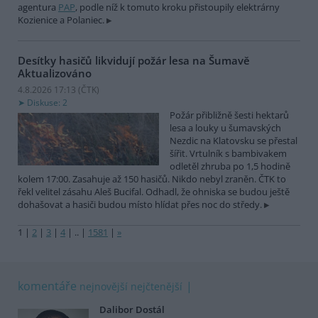
agentura
PAP
, podle níž k tomuto kroku přistoupily elektrárny
Kozienice a Polaniec.
Desítky hasičů likvidují požár lesa na Šumavě
Aktualizováno
4.8.2026 17:13 (
ČTK
)
Diskuse: 2
Požár přibližně šesti hektarů
lesa a louky u šumavských
Nezdic na Klatovsku se přestal
šířit. Vrtulník s bambivakem
odletěl zhruba po 1,5 hodině
kolem 17:00. Zasahuje až 150 hasičů. Nikdo nebyl zraněn. ČTK to
řekl velitel zásahu Aleš Bucifal. Odhadl, že ohniska se budou ještě
dohašovat a hasiči budou místo hlídat přes noc do středy.
1
|
2
|
3
|
4
|
..
|
1581
|
»
komentáře
nejnovější
nejčtenější
Dalibor Dostál