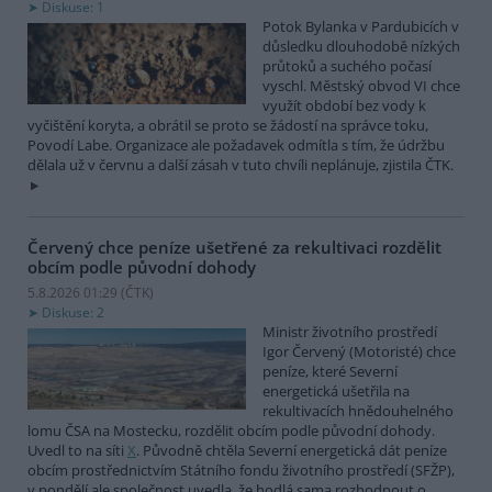
Diskuse: 1
Potok Bylanka v Pardubicích v
důsledku dlouhodobě nízkých
průtoků a suchého počasí
vyschl. Městský obvod VI chce
využít období bez vody k
vyčištění koryta, a obrátil se proto se žádostí na správce toku,
Povodí Labe. Organizace ale požadavek odmítla s tím, že údržbu
dělala už v červnu a další zásah v tuto chvíli neplánuje, zjistila ČTK.
Červený chce peníze ušetřené za rekultivaci rozdělit
obcím podle původní dohody
5.8.2026 01:29 (
ČTK
)
Diskuse: 2
Ministr životního prostředí
Igor Červený (Motoristé) chce
peníze, které Severní
energetická ušetřila na
rekultivacích hnědouhelného
lomu ČSA na Mostecku, rozdělit obcím podle původní dohody.
Uvedl to na síti
X
. Původně chtěla Severní energetická dát peníze
obcím prostřednictvím Státního fondu životního prostředí (SFŽP),
v pondělí ale společnost uvedla, že hodlá sama rozhodnout o