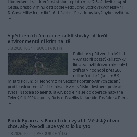
Libereckém kraji, které má stálou teplotu mezi 7,5 až devíti stupni
Celsia, přesto v minulosti podle vedoucího Bozkovských jeskyní
Dušana Milky k nim lidé přicházeli spíše v době, když bylo nevlídno.
V pěti zemích Amazonie zatkli stovky lidí kvůli
environmentální kriminalitě
5.8.2026 10:34 | BOGOTÁ (
ČTK
)
Policisté v pěti zemích ležících
v Amazonii pozatýkali stovky
lidí a zabavili dřevo, minerály i
zvířata v hodnotě přes 280
milionů dolarů (kolem 5,9
miliard korun) při jednom z největších koordinovaných zásahů
proti environmentální kriminalitě v největším deštném pralese
světa. Napsala to agentura AP, podle níž se do operace nazvané
Zelený štít 2026 zapojily Bolívie, Brazílie, Kolumbie, Ekvádor a Peru.
Potok Bylanka v Pardubicích vyschl. Městský obvod
chce, aby Povodí Labe vyčistilo koryto
5.8.2026 10:26 | PARDUBICE (
ČTK
)