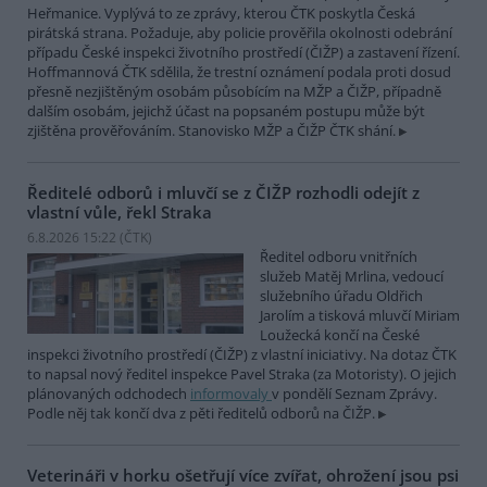
Heřmanice. Vyplývá to ze zprávy, kterou ČTK poskytla Česká
pirátská strana. Požaduje, aby policie prověřila okolnosti odebrání
případu České inspekci životního prostředí (ČIŽP) a zastavení řízení.
Hoffmannová ČTK sdělila, že trestní oznámení podala proti dosud
přesně nezjištěným osobám působícím na MŽP a ČIŽP, případně
dalším osobám, jejichž účast na popsaném postupu může být
zjištěna prověřováním. Stanovisko MŽP a ČIŽP ČTK shání.
Ředitelé odborů i mluvčí se z ČIŽP rozhodli odejít z
vlastní vůle, řekl Straka
6.8.2026 15:22 (
ČTK
)
Ředitel odboru vnitřních
služeb Matěj Mrlina, vedoucí
služebního úřadu Oldřich
Jarolím a tisková mluvčí Miriam
Loužecká končí na České
inspekci životního prostředí (ČIŽP) z vlastní iniciativy. Na dotaz ČTK
to napsal nový ředitel inspekce Pavel Straka (za Motoristy). O jejich
plánovaných odchodech
informovaly
v pondělí Seznam Zprávy.
Podle něj tak končí dva z pěti ředitelů odborů na ČIŽP.
Veterináři v horku ošetřují více zvířat, ohrožení jsou psi