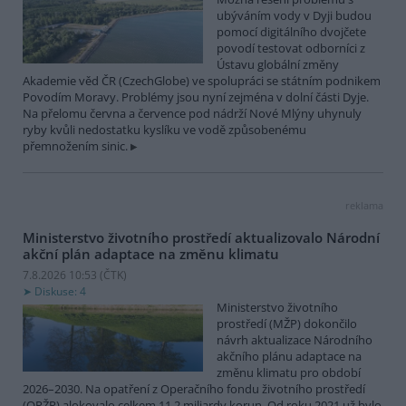
ubýváním vody v Dyji budou
pomocí digitálního dvojčete
povodí testovat odborníci z
Ústavu globální změny
Akademie věd ČR (CzechGlobe) ve spolupráci se státním podnikem
Povodím Moravy. Problémy jsou nyní zejména v dolní části Dyje.
Na přelomu června a července pod nádrží Nové Mlýny uhynuly
ryby kvůli nedostatku kyslíku ve vodě způsobenému
přemnožením sinic.
reklama
Ministerstvo životního prostředí aktualizovalo Národní
akční plán adaptace na změnu klimatu
7.8.2026 10:53 (
ČTK
)
Diskuse: 4
Ministerstvo životního
prostředí (MŽP) dokončilo
návrh aktualizace Národního
akčního plánu adaptace na
změnu klimatu pro období
2026–2030. Na opatření z Operačního fondu životního prostředí
(OPŽP) alokovalo celkem 11,2 miliardy korun. Od roku 2021 už bylo