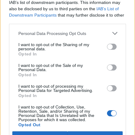
IAB’s list of downstream participants. This information may
ostravské zahradě také papoušci nalezli dočasné útočiště. V
tiskové zprávě na
webu
celníků to oznámila mluvčí Celní správy ČR
also be disclosed by us to third parties on the
IAB’s List of
Martina Kaňková. Případem se zabývá policie.
Downstream Participants
that may further disclose it to other
third parties.
Island vyhostí aktivisty bojující proti lovu velryb,
Personal Data Processing Opt Outs
pronásledovali velrybáře
5.8.2026 19:54 (
ČTK
)
I want to opt-out of the Sharing of my
Islandské úřady nařídily
personal data.
Opted In
vyhoštění 21 aktivistů
bojujících proti lovu velryb
poté, co minulý týden
I want to opt-out of the Sale of my
Personal Data.
pobřežní stráž s policií zabavily
Opted In
jejich loď, která pronásledovala velrybářské plavidlo. Pasažéři lodi
patřící nadaci kanadsko-amerického ekologického aktivisty Paula
I want to opt-out of processing my
Watsona jsou od té doby zadržováni v Reykjavíku. Sám Watson na
Personal Data for Targeted Advertising.
palubě nebyl. Píše o tom agentura AFP s odvoláním na islandskou
Opted In
policii.
I want to opt-out of Collection, Use,
Retention, Sale, and/or Sharing of my
Záchranná stanice v Praze přijímá kvůli vedrům více
Personal Data that Is Unrelated with the
Purposes for which it was collected.
volně žijících zvířat
Opted Out
5.8.2026 17:40 | PRAHA (
ČTK
)
Kvůli vysokým letním