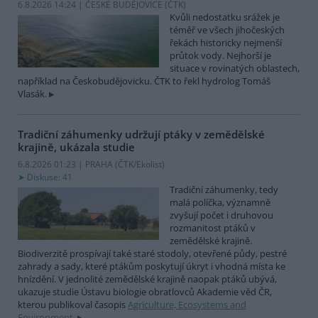
6.8.2026 14:24 | ČESKÉ BUDĚJOVICE (
ČTK
)
Kvůli nedostatku srážek je
téměř ve všech jihočeských
řekách historicky nejmenší
průtok vody. Nejhorší je
situace v rovinatých oblastech,
například na Českobudějovicku. ČTK to řekl hydrolog Tomáš
Vlasák.
Tradiční záhumenky udržují ptáky v zemědělské
krajině, ukázala studie
6.8.2026 01:23 | PRAHA (
ČTK/Ekolist
)
Diskuse: 41
Tradiční záhumenky, tedy
malá políčka, významně
zvyšují počet i druhovou
rozmanitost ptáků v
zemědělské krajině.
Biodiverzitě prospívají také staré stodoly, otevřené půdy, pestré
zahrady a sady, které ptákům poskytují úkryt i vhodná místa ke
hnízdění. V jednolité zemědělské krajině naopak ptáků ubývá,
ukazuje studie Ústavu biologie obratlovců Akademie věd ČR,
kterou publikoval časopis
Agriculture, Ecosystems and
Environment
.