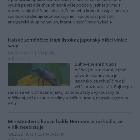
využití peněz a že chce ohledně výše podpory jednat přímo s
obcemi v okolí těžební oblasti. Červeného krok překvapil, postup
společnosti sleduje se znepokojením. Společnost patří do
energetické skupiny Sev.en, kterou vlastní Pavel Tykač.
Italské zemědělce trápí listokaz japonský ničící vinice i
sady
5.8.2026 01:12 | ŘÍM (
ČTK
)
Diskuse: 2
Duhově zelení brouci s
měňavými krovkami, jejichž
původní domovinou je
Japonsko, se stávají čím dál
větší hrozbou v Itálii. Rojí se po
sadech a vinicích a zanechávají za sebou listy s vykousanými
mřížkami, což oslabuje rostliny a snižuje úrodu, napsala agentura
AP.
Ministerstvo v kauze haldy Heřmanice rozhodlo, že
viník neexistuje
4.8.2026 19:12 | OSTRAVA (
ČTK
)
Diskuse: 2