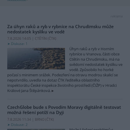
reklama
Za úhyn raků a ryb v rybníce na Chrudimsku může
nedostatek kyslíku ve vodě
7.8.2026 14:05 | CTĚTÍN (
ČTK
)
Diskuse: 1
Úhyn raků a ryb v Horním
rybníce u Vranova, části obce
Ctětín na Chrudimsku, má na
svědomí nedostatek kyslíku ve
vodě. Způsobilo ho horké
počasí s minimem srážek. Podezření na otravu modrou skalicí se
nepotvrdilo, uvedla na dotaz ČTK ředitelka oblastního
inspektorátu České inspekce životního prostředí (ČIŽP) v Hradci
Králové Jana Štěpánková.
CzechGlobe bude s Povodím Moravy digitálně testovat
možná řešení potíží na Dyji
7.8.2026 11:34 | BRNO (
ČTK
)
Diskuse: 2
Možná řešení problémů s