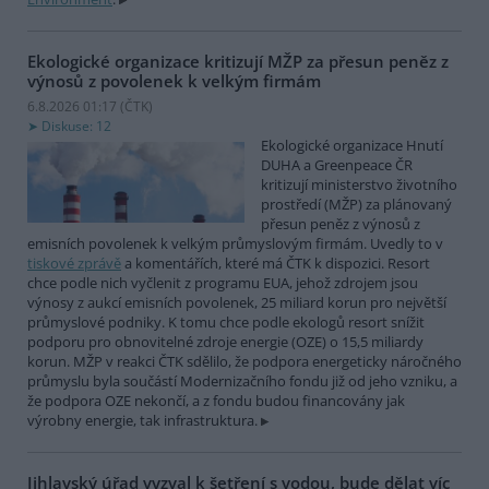
Ekologické organizace kritizují MŽP za přesun peněz z
výnosů z povolenek k velkým firmám
6.8.2026 01:17 (
ČTK
)
Diskuse: 12
Ekologické organizace Hnutí
DUHA a Greenpeace ČR
kritizují ministerstvo životního
prostředí (MŽP) za plánovaný
přesun peněz z výnosů z
emisních povolenek k velkým průmyslovým firmám. Uvedly to v
tiskové zprávě
a komentářích, které má ČTK k dispozici. Resort
chce podle nich vyčlenit z programu EUA, jehož zdrojem jsou
výnosy z aukcí emisních povolenek, 25 miliard korun pro největší
průmyslové podniky. K tomu chce podle ekologů resort snížit
podporu pro obnovitelné zdroje energie (OZE) o 15,5 miliardy
korun. MŽP v reakci ČTK sdělilo, že podpora energeticky náročného
průmyslu byla součástí Modernizačního fondu již od jeho vzniku, a
že podpora OZE nekončí, a z fondu budou financovány jak
výrobny energie, tak infrastruktura.
Jihlavský úřad vyzval k šetření s vodou, bude dělat víc