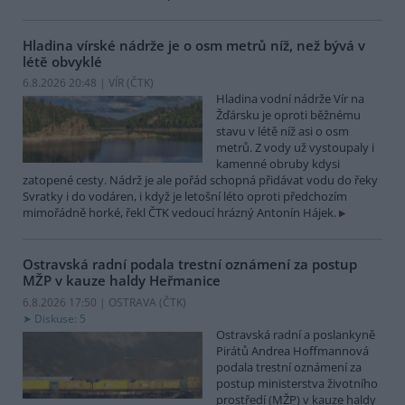
Hladina vírské nádrže je o osm metrů níž, než bývá v
létě obvyklé
6.8.2026 20:48 | VÍR (
ČTK
)
Hladina vodní nádrže Vír na
Žďársku je oproti běžnému
stavu v létě níž asi o osm
metrů. Z vody už vystoupaly i
kamenné obruby kdysi
zatopené cesty. Nádrž je ale pořád schopná přidávat vodu do řeky
Svratky i do vodáren, i když je letošní léto oproti předchozím
mimořádně horké, řekl ČTK vedoucí hrázný Antonín Hájek.
Ostravská radní podala trestní oznámení za postup
MŽP v kauze haldy Heřmanice
6.8.2026 17:50 | OSTRAVA (
ČTK
)
Diskuse: 5
Ostravská radní a poslankyně
Pirátů Andrea Hoffmannová
podala trestní oznámení za
postup ministerstva životního
prostředí (MŽP) v kauze haldy