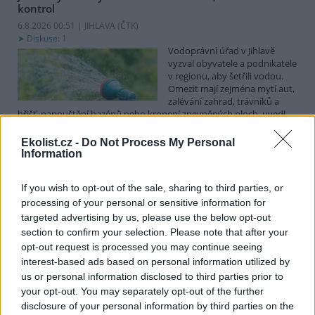
kontrol
6.8.2026 00:51 | JIHLAVA (
ČTK
)
Diskuse: 1
Vodoprávní úřad v Jihlavě
vyzval obyvatele a podnikatele
v regionu, aby šetřili vodou.
Omezit mají zejména mytí aut,
zalévání zahrad, trávníků a
hřišť, napouštění bazénů nebo kropení zpevněných ploch, uvedl
mluvčí radnice Radovan Daněk. Úřad podle něj bude víc
kontrolovat povolené odběry. Výzva k šetření vodou platí pro
Ekolist.cz -
Do Not Process My Personal
všechny obce spadající pod Jihlavu jako obec s rozšířenou
Information
působností.
If you wish to opt-out of the sale, sharing to third parties, or
processing of your personal or sensitive information for
Celníci odhalili gang překupníků papoušků, zajistili
stovku ptáků
targeted advertising by us, please use the below opt-out
section to confirm your selection. Please note that after your
5.8.2026 20:13 (
ČTK
)
Celníci odhalili gang
opt-out request is processed you may continue seeing
překupníků chráněných druhů
interest-based ads based on personal information utilized by
papoušků působící v několika
us or personal information disclosed to third parties prior to
krajích a zajistili asi stovku
your opt-out. You may separately opt-out of the further
ptáků. S odchytem a
disclosure of your personal information by third parties on the
zajištěním zvířat celníkům pomohly zoo v Praze, Zlíně a Ostravě. V