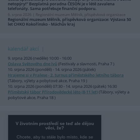
netopýry!“ Bezplatná poradna ČESON je v létě zavalena
telefonáty. Sama potřebuje finanční podporu.
6. srpna 2026 |
Regionální muzeum Mělník, příspěvková organizace
Regionální muzeum Mělník, příspěvková organizace: Výstava 50
let CHKO Kokořínsko - Máchův kraj
kalendář akcí
9. srpna 2026 (neděle) 10:00 - 16:00
Oslava Světového dne lvů
(Festivaly a slavnosti, Praha 7 )
10. srpna 2026 (pondělí) - 14. srpna 2026 (pátek)
Hrajeme si v Pralese - 2. turnus příměstského letního tábora
(Tábory, výlety a pobytové akce, Praha 19 )
10. srpna 2026 (pondělí) 07:30 - 14. srpna 2026 (pátek) 16:30
Příměstský tábor Přírodovědecké léto (8-11 let)
(Tábory, výlety a
pobytové akce, Praha 18 )