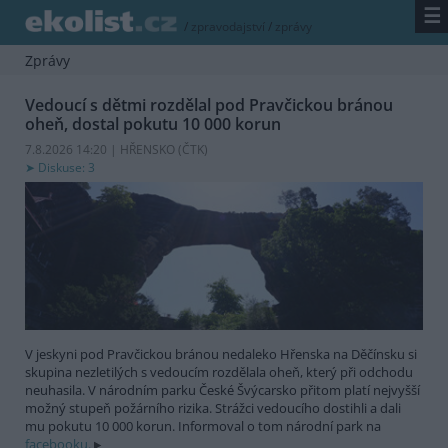
☰
/
zpravodajství
/
zprávy
Zprávy
Vedoucí s dětmi rozdělal pod Pravčickou bránou
oheň, dostal pokutu 10 000 korun
7.8.2026 14:20 | HŘENSKO (
ČTK
)
Diskuse: 3
V jeskyni pod Pravčickou bránou nedaleko Hřenska na Děčínsku si
skupina nezletilých s vedoucím rozdělala oheň, který při odchodu
neuhasila. V národním parku České Švýcarsko přitom platí nejvyšší
možný stupeň požárního rizika. Strážci vedoucího dostihli a dali
mu pokutu 10 000 korun. Informoval o tom národní park na
facebooku.