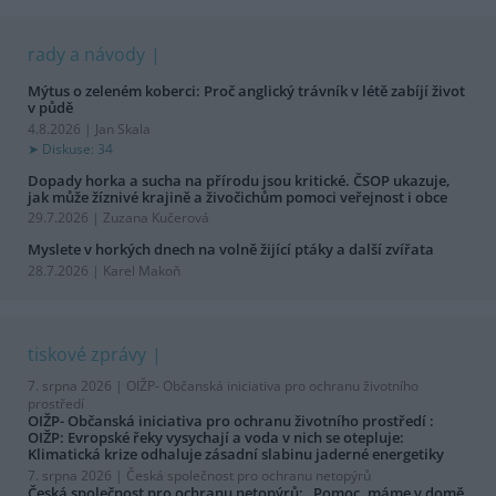
rady a návody
Mýtus o zeleném koberci: Proč anglický trávník v létě zabíjí život
v půdě
4.8.2026 | Jan Skala
Diskuse: 34
Dopady horka a sucha na přírodu jsou kritické. ČSOP ukazuje,
jak může žíznivé krajině a živočichům pomoci veřejnost i obce
29.7.2026 | Zuzana Kučerová
Myslete v horkých dnech na volně žijící ptáky a další zvířata
28.7.2026 | Karel Makoň
tiskové zprávy
7. srpna 2026 |
OIŽP- Občanská iniciativa pro ochranu životního
prostředí
OIŽP- Občanská iniciativa pro ochranu životního prostředí :
OIŽP: Evropské řeky vysychají a voda v nich se otepluje:
Klimatická krize odhaluje zásadní slabinu jaderné energetiky
7. srpna 2026 |
Česká společnost pro ochranu netopýrů
Česká společnost pro ochranu netopýrů: „Pomoc, máme v domě