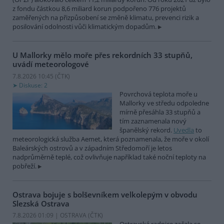
z fondu částkou 8,6 miliard korun podpořeno 776 projektů
zaměřených na přizpůsobení se změně klimatu, prevenci rizik a
posilování odolnosti vůči klimatickým dopadům.
U Mallorky mělo moře přes rekordních 33 stupňů,
uvádí meteorologové
7.8.2026 10:45 (
ČTK
)
Diskuse: 2
Povrchová teplota moře u
Mallorky ve středu odpoledne
mírně přesáhla 33 stupňů a
tím zaznamenala nový
španělský rekord.
Uvedla
to
meteorologická služba Aemet, která poznamenala, že moře v okolí
Baleárských ostrovů a v západním Středomoří je letos
nadprůměrně teplé, což ovlivňuje například také noční teploty na
pobřeží.
Ostrava bojuje s bolševníkem velkolepým v obvodu
Slezská Ostrava
7.8.2026 01:09 | OSTRAVA (
ČTK
)