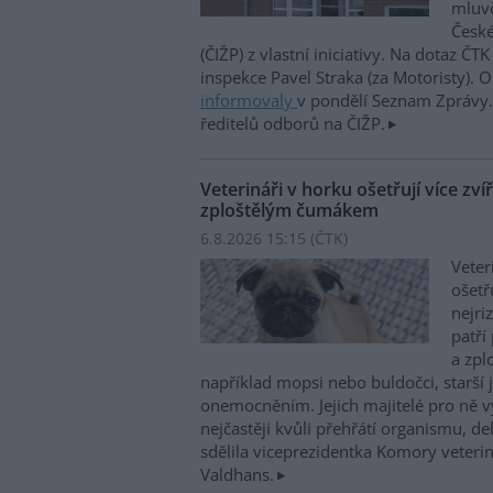
mluvč
České
(ČIŽP) z vlastní iniciativy. Na dotaz ČT
inspekce Pavel Straka (za Motoristy).
informovaly
v pondělí Seznam Zprávy. 
ředitelů odborů na ČIŽP.
Veterináři v horku ošetřují více zví
zploštělým čumákem
6.8.2026 15:15 (
ČTK
)
Veter
ošetř
nejri
patří
a zpl
například mopsi nebo buldočci, starší j
onemocněním. Jejich majitelé pro ně vy
nejčastěji kvůli přehřátí organismu, d
sdělila viceprezidentka Komory veterin
Valdhans.