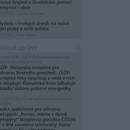
íznivé krajině a živočichům pomoci
eřejnost i obce
9.7.2026 | Zuzana Kučerová
yslete v horkých dnech na volně
ijící ptáky a další zvířata
8.7.2026 | Karel Makoň
tiskové zprávy
. srpna 2026 |
OIŽP- Občanská iniciativa pro
chranu životního prostředí
IŽP- Občanská iniciativa pro
chranu životního prostředí : OIŽP:
vropské řeky vysychají a voda v nich
e otepluje: Klimatická krize odhaluje
ásadní slabinu jaderné energetiky
. srpna 2026 |
Česká společnost pro ochranu
etopýrů
eská společnost pro ochranu
etopýrů: „Pomoc, máme v domě
etopýry!“ Bezplatná poradna ČESON
e v létě zavalena telefonáty. Sama
otřebuje finanční podporu.