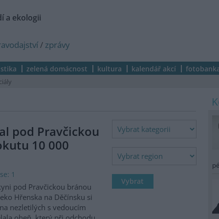
í a ekologii
ravodajství
/
zprávy
istika
zelená domácnost
kultura
kalendář akcí
fotobank
ciály
al pod Pravčickou
okutu 10 000
pé
se: 1
kyni pod Pravčickou bránou
eko Hřenska na Děčínsku si
na nezletilých s vedoucím
lala oheň, který při odchodu