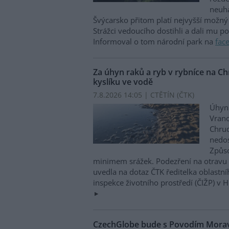
neuha
Švýcarsko přitom platí nejvyšší možný 
Strážci vedoucího dostihli a dali mu p
Informoval o tom národní park na
fac
Za úhyn raků a ryb v rybníce na 
kyslíku ve vodě
7.8.2026 14:05 | CTĚTÍN (
ČTK
)
Úhyn 
Vrano
Chru
nedos
Způso
minimem srážek. Podezření na otravu 
uvedla na dotaz ČTK ředitelka oblastn
inspekce životního prostředí (ČIŽP) v 
CzechGlobe bude s Povodím Moravy