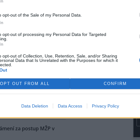
In
rvence automobilka přijala
dřívějších informací Škoda
o opt-out of the Sale of my Personal Data.
kém trhu začínat na 1,15
In
e dostane na přelomu roku.
to opt-out of processing my Personal Data for Targeted
ing.
ů níž, než bývá v létě
In
o opt-out of Collection, Use, Retention, Sale, and/or Sharing
ersonal Data that Is Unrelated with the Purposes for which it
na vodní nádrže Vír na
lected.
ku je oproti běžnému stavu v
Out
níž asi o osm metrů. Z vody už
upaly i kamenné obruby kdysi
OPT OUT FROM ALL
CONFIRM
ené cesty. Nádrž je ale pořád
i do vodáren, i když je letošní
ké, řekl ČTK vedoucí hrázný
Data Deletion
Data Access
Privacy Policy
námení za postup MŽP v