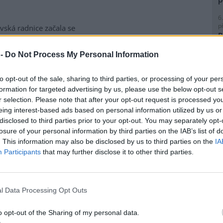
6
p
vská radnice začala se
R
matickou likvidací bolševníku
p
lepého, který patří k
l
 -
Do Not Process My Personal Information
ebezpečnějším invazním
m rostlin v Česku. Práce na
to opt-out of the sale, sharing to third parties, or processing of your per
ice ve Slezské Ostravě letos
formation for targeted advertising by us, please use the below opt-out s
to kombinuje chemické i
r selection. Please note that after your opt-out request is processed y
magistrátu Gabriela Pokorná.
8
eing interest-based ads based on personal information utilized by us or
K
disclosed to third parties prior to your opt-out. You may separately opt-
O
losure of your personal information by third parties on the IAB’s list of
lavi výrobu nového
. This information may also be disclosed by us to third parties on the
IA
9
O
Participants
that may further disclose it to other third parties.
s
obilka Škoda Auto zahájila ve
1
(
 hlavním závodě v Mladé
l Data Processing Opt Outs
H
lavi sériovou výrobu nového
p
elektrického sedmimístného
a
o opt-out of the Sharing of my personal data.
eaq. Jde o největší vůz v