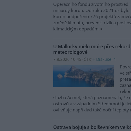
Operačního fondu životního prostředí
miliardy korun. Od roku 2021 už bylo 
korun podpořeno 776 projektů zaměře
změně klimatu, prevenci rizik a posilo
klimatickým dopadům.
U Mallorky mělo moře přes rekordn
meteorologové
7.8.2026 10:45 (
ČTK
)
Diskuse: 1
Povrc
ve st
přesá
zazn
reko
služba Aemet, která poznamenala, že 
ostrovů a v západním Středomoří je le
ovlivňuje například také noční teploty 
Ostrava bojuje s bolševníkem vel