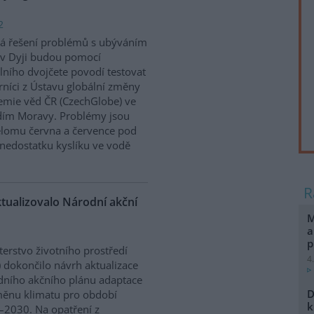
2
á řešení problémů s ubýváním
v Dyji budou pomocí
álního dvojčete povodí testovat
níci z Ústavu globální změny
mie věd ČR (CzechGlobe) ve
dím Moravy. Problémy jsou
řelomu června a července pod
nedostatku kyslíku ve vodě
ktualizovalo Národní akční
M
a
p
terstvo životního prostředí
4
 dokončilo návrh aktualizace
ního akčního plánu adaptace
D
ěnu klimatu pro období
k
2030. Na opatření z