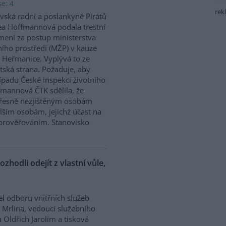
e: 4
rek
vská radní a poslankyně Pirátů
a Hoffmannová podala trestní
ení za postup ministerstva
ního prostředí (MŽP) v kauze
 Heřmanice. Vyplývá to ze
tská strana. Požaduje, aby
řípadu České inspekci životního
ffmannová ČTK sdělila, že
přesně nezjištěným osobám
ším osobám, jejichž účast na
prověřováním. Stanovisko
ozhodli odejít z vlastní vůle,
el odboru vnitřních služeb
 Mrlina, vedoucí služebního
 Oldřich Jarolím a tisková