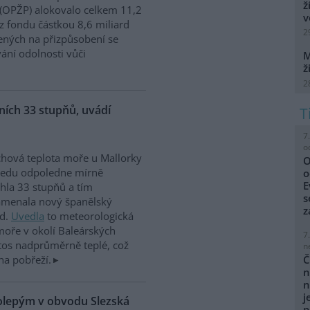
ž
 (OPŽP) alokovalo celkem 11,2
v
z fondu částkou 8,6 miliard
2
ných na přizpůsobení se
vání odolnosti vůči
M
ž
2
ích 33 stupňů, uvádí
7
o
hová teplota moře u Mallorky
O
ředu odpoledne mírně
o
E
hla 33 stupňů a tím
s
amenala nový španělský
z
rd.
Uvedla
to meteorologická
moře v okolí Baleárských
7
tos nadprůměrně teplé, což
n
na pobřeží.
Č
n
n
j
kolepým v obvodu Slezská
p