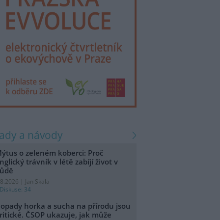
rady a návody
ýtus o zeleném koberci: Proč
nglický trávník v létě zabíjí život v
ůdě
.8.2026 | Jan Skala
Diskuse: 34
opady horka a sucha na přírodu jsou
ritické. ČSOP ukazuje, jak může