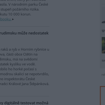
sila. V národním parku České
stupeň požárního rizika.
okutu 10 000 korun.
ebooku.
ig
Chrudimsku může nedostatek
raků a ryb v Horním rybníce u
va, části obce Ctětín na
dimsku, má na svědomí
sa
tatek kyslíku ve vodě.
bilo ho horké počasí s
modrou skalicí se nepotvrdilo,
re
ího inspektorátu České
Hradci Králové Jana Štěpánková.
 digitálně testovat možná