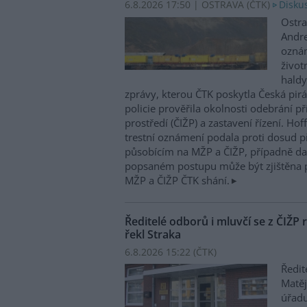
6.8.2026 17:50 | OSTRAVA (
ČTK
)
Diskus
Ostra
Andre
oznám
život
haldy
zprávy, kterou ČTK poskytla Česká pirá
policie prověřila okolnosti odebrání p
prostředí (ČIŽP) a zastavení řízení. Ho
trestní oznámení podala proti dosud 
působícím na MŽP a ČIŽP, případně dal
popsaném postupu může být zjištěna 
MŽP a ČIŽP ČTK shání.
Ředitelé odborů i mluvčí se z ČIŽP r
řekl Straka
6.8.2026 15:22 (
ČTK
)
Ředit
Matěj
úřadu