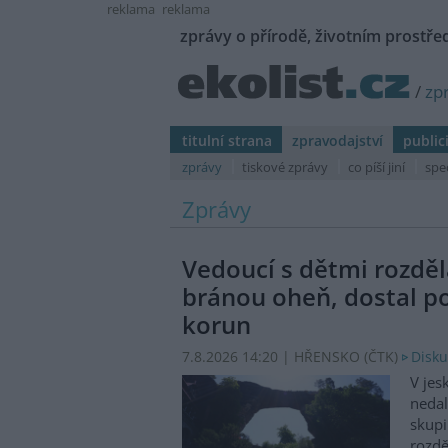
reklama
reklama
zprávy o přírodě, životním prostřed
/
zp
titulní strana
zpravodajství
public
zprávy
tiskové zprávy
co píší jiní
spe
Zprávy
Vedoucí s dětmi rozděl
bránou oheň, dostal p
korun
7.8.2026 14:20 | HŘENSKO (
ČTK
)
Disku
V jes
nedal
skupi
rozdě