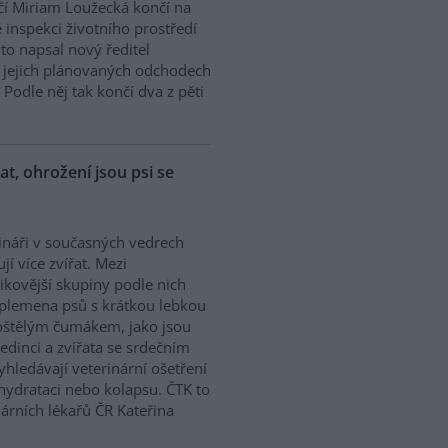
í Miriam Loužecká končí na
 inspekci životního prostředí
K to napsal nový ředitel
 O jejich plánovaných odchodech
Podle něj tak končí dva z pěti
řat, ohrožení jsou psi se
ináři v současných vedrech
ují více zvířat. Mezi
zikovější skupiny podle nich
 plemena psů s krátkou lebkou
oštělým čumákem, jako jsou
edinci a zvířata se srdečním
hledávají veterinární ošetření
ehydrataci nebo kolapsu. ČTK to
árních lékařů ČR Kateřina