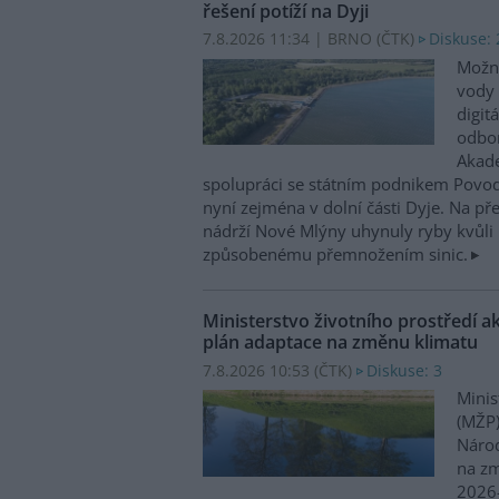
řešení potíží na Dyji
7.8.2026 11:34 | BRNO (
ČTK
)
Diskuse: 
Možn
vody 
digit
odbor
Akade
spolupráci se státním podnikem Povo
nyní zejména v dolní části Dyje. Na p
nádrží Nové Mlýny uhynuly ryby kvůli 
způsobenému přemnožením sinic.
Ministerstvo životního prostředí a
plán adaptace na změnu klimatu
7.8.2026 10:53 (
ČTK
)
Diskuse: 3
Minis
(MŽP)
Národ
na zm
2026–