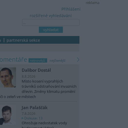
reklama
Přihlášení
rozšířené vyhledávání
a
partnerská sekce
komentáře
nejnovější
nejčtenější
Dalibor Dostál
8.8.2026
Místo kosení vyprahlých
trávníků odstraňování invazních
dřevin. Změny klimatu promění
či o zeleň ve městech
Jan Palaščák
7.8.2026
Diskuse: 13
Ohrožuje nedostatek vody