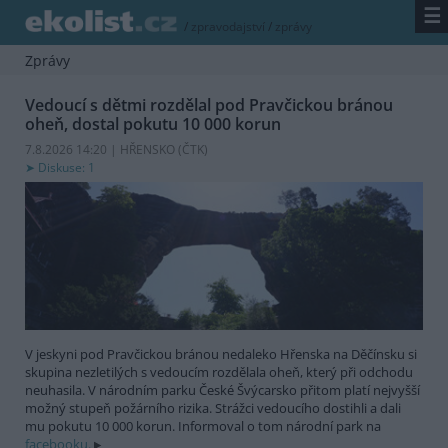
☰
/
zpravodajství
/
zprávy
Zprávy
Vedoucí s dětmi rozdělal pod Pravčickou bránou
oheň, dostal pokutu 10 000 korun
7.8.2026 14:20 | HŘENSKO (
ČTK
)
Diskuse: 1
V jeskyni pod Pravčickou bránou nedaleko Hřenska na Děčínsku si
skupina nezletilých s vedoucím rozdělala oheň, který při odchodu
neuhasila. V národním parku České Švýcarsko přitom platí nejvyšší
možný stupeň požárního rizika. Strážci vedoucího dostihli a dali
mu pokutu 10 000 korun. Informoval o tom národní park na
facebooku.