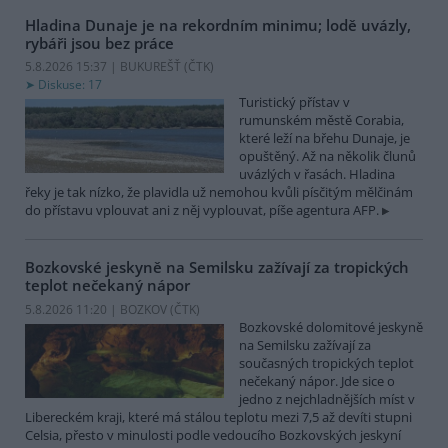
Hladina Dunaje je na rekordním minimu; lodě uvázly,
rybáři jsou bez práce
5.8.2026 15:37 | BUKUREŠŤ (
ČTK
)
Diskuse: 17
Turistický přístav v
rumunském městě Corabia,
které leží na břehu Dunaje, je
opuštěný. Až na několik člunů
uvázlých v řasách. Hladina
řeky je tak nízko, že plavidla už nemohou kvůli písčitým mělčinám
do přístavu vplouvat ani z něj vyplouvat, píše agentura AFP.
Bozkovské jeskyně na Semilsku zažívají za tropických
teplot nečekaný nápor
5.8.2026 11:20 | BOZKOV (
ČTK
)
Bozkovské dolomitové jeskyně
na Semilsku zažívají za
současných tropických teplot
nečekaný nápor. Jde sice o
jedno z nejchladnějších míst v
Libereckém kraji, které má stálou teplotu mezi 7,5 až devíti stupni
Celsia, přesto v minulosti podle vedoucího Bozkovských jeskyní