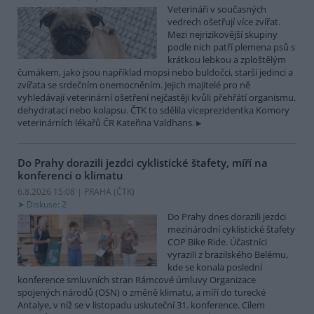
Veterináři v současných
vedrech ošetřují více zvířat.
Mezi nejrizikovější skupiny
podle nich patří plemena psů s
krátkou lebkou a zploštělým
čumákem, jako jsou například mopsi nebo buldočci, starší jedinci a
zvířata se srdečním onemocněním. Jejich majitelé pro ně
vyhledávají veterinární ošetření nejčastěji kvůli přehřátí organismu,
dehydrataci nebo kolapsu. ČTK to sdělila viceprezidentka Komory
veterinárních lékařů ČR Kateřina Valdhans.
Do Prahy dorazili jezdci cyklistické štafety, míří na
konferenci o klimatu
6.8.2026 15:08 | PRAHA (
ČTK
)
Diskuse: 2
Do Prahy dnes dorazili jezdci
mezinárodní cyklistické štafety
COP Bike Ride. Účastníci
vyrazili z brazilského Belému,
kde se konala poslední
konference smluvních stran Rámcové úmluvy Organizace
spojených národů (OSN) o změně klimatu, a míří do turecké
Antalye, v níž se v listopadu uskuteční 31. konference. Cílem