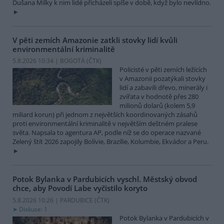
Dušana Milky k nim lidé přicházeli spíše v době, když bylo nevlídno.
V pěti zemích Amazonie zatkli stovky lidí kvůli
environmentální kriminalitě
5.8.2026 10:34 | BOGOTÁ (
ČTK
)
Policisté v pěti zemích ležících
v Amazonii pozatýkali stovky
lidí a zabavili dřevo, minerály i
zvířata v hodnotě přes 280
milionů dolarů (kolem 5,9
miliard korun) při jednom z největších koordinovaných zásahů
proti environmentální kriminalitě v největším deštném pralese
světa. Napsala to agentura AP, podle níž se do operace nazvané
Zelený štít 2026 zapojily Bolívie, Brazílie, Kolumbie, Ekvádor a Peru.
Potok Bylanka v Pardubicích vyschl. Městský obvod
chce, aby Povodí Labe vyčistilo koryto
5.8.2026 10:26 | PARDUBICE (
ČTK
)
Diskuse: 1
Potok Bylanka v Pardubicích v