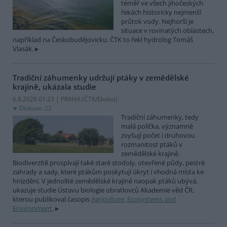
téměř ve všech jihočeských
řekách historicky nejmenší
průtok vody. Nejhorší je
situace v rovinatých oblastech,
například na Českobudějovicku. ČTK to řekl hydrolog Tomáš
Vlasák.
Tradiční záhumenky udržují ptáky v zemědělské
krajině, ukázala studie
6.8.2026 01:23 | PRAHA (
ČTK/Ekolist
)
Diskuse: 22
Tradiční záhumenky, tedy
malá políčka, významně
zvyšují počet i druhovou
rozmanitost ptáků v
zemědělské krajině.
Biodiverzitě prospívají také staré stodoly, otevřené půdy, pestré
zahrady a sady, které ptákům poskytují úkryt i vhodná místa ke
hnízdění. V jednolité zemědělské krajině naopak ptáků ubývá,
ukazuje studie Ústavu biologie obratlovců Akademie věd ČR,
kterou publikoval časopis
Agriculture, Ecosystems and
Environment
.