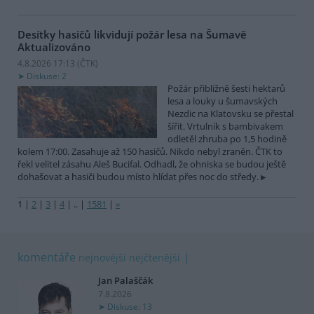
Desítky hasičů likvidují požár lesa na Šumavě
Aktualizováno
4.8.2026 17:13 (
ČTK
)
Diskuse: 2
Požár přibližně šesti hektarů
lesa a louky u šumavských
Nezdic na Klatovsku se přestal
šířit. Vrtulník s bambivakem
odletěl zhruba po 1,5 hodině
kolem 17:00. Zasahuje až 150 hasičů. Nikdo nebyl zraněn. ČTK to
řekl velitel zásahu Aleš Bucifal. Odhadl, že ohniska se budou ještě
dohašovat a hasiči budou místo hlídat přes noc do středy.
1
|
2
|
3
|
4
|
..
|
1581
|
»
komentáře
nejnovější
nejčtenější
Jan Palaščák
7.8.2026
Diskuse: 13