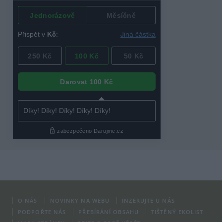
O NÁS
NOVINKY NA WEBU
INZERUJTE U NÁS
PODPOŘTE NÁS
PŘEBÍRÁNÍ OBSAHU
TIŠTĚNÝ EKOLIST