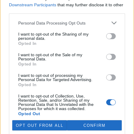
Martina Kaňková. Případem se zabývá policie.
Downstream Participants
that may further disclose it to other
third parties.
Island vyhostí aktivisty bojující proti lovu velryb,
Personal Data Processing Opt Outs
pronásledovali velrybáře
5.8.2026 19:54 (
ČTK
)
I want to opt-out of the Sharing of my
Islandské úřady nařídily
personal data.
vyhoštění 21 aktivistů
Opted In
bojujících proti lovu velryb
poté, co minulý týden
I want to opt-out of the Sale of my
Personal Data.
pobřežní stráž s policií zabavily
Opted In
jejich loď, která pronásledovala velrybářské plavidlo. Pasažéři lodi
patřící nadaci kanadsko-amerického ekologického aktivisty Paula
Watsona jsou od té doby zadržováni v Reykjavíku. Sám Watson na
I want to opt-out of processing my
Personal Data for Targeted Advertising.
palubě nebyl. Píše o tom agentura AFP s odvoláním na islandskou
Opted In
policii.
I want to opt-out of Collection, Use,
Retention, Sale, and/or Sharing of my
Záchranná stanice v Praze přijímá kvůli vedrům více
Personal Data that Is Unrelated with the
volně žijících zvířat
Purposes for which it was collected.
Opted Out
5.8.2026 17:40 | PRAHA (
ČTK
)
Kvůli vysokým letním
OPT OUT FROM ALL
CONFIRM
teplotám pracovníci pražské
záchranné stanice pro volně