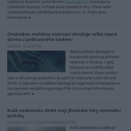
cyklistů je dopravit na konferenci
deset návrhů
na podporu
cyklistické dopravy. V Praze stráví necelé tři dny. Včera večer
osobně přivítala náměstkyně primátora hl. m. Prahy Jana
Komrsková.
Ománskou mořskou rezervaci ohrožuje velká ropná
skvrna z poškozeného tankeru
6.8.2026 15:03 (
ČTK
)
Bezprostřední ekologická
katastrofa ohrožuje přírodní
rezervaci v Ománu, v jejíž
blízkosti se rozšířila velká
ropná skvrna. Ropa unikla z
lodi, u níž panuje podezření, že patří do takzvané ruské stínové
flotily. S odkazem na sdělení ekologické organizace Greenpeace a
nizozemské nevládní organizace PAX o tom dnes informovala
agentura AFP.
Kvůli nedostatku deště mají jihočeské řeky minimální
průtoky
6.8.2026 14:24 | ČESKÉ BUDĚJOVICE (
ČTK
)
Kvůli nedostatku srážek je