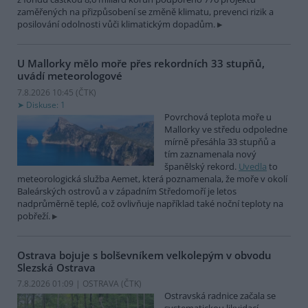
zaměřených na přizpůsobení se změně klimatu, prevenci rizik a
posilování odolnosti vůči klimatickým dopadům.
U Mallorky mělo moře přes rekordních 33 stupňů,
uvádí meteorologové
7.8.2026 10:45 (
ČTK
)
Diskuse: 1
Povrchová teplota moře u
Mallorky ve středu odpoledne
mírně přesáhla 33 stupňů a
tím zaznamenala nový
španělský rekord.
Uvedla
to
meteorologická služba Aemet, která poznamenala, že moře v okolí
Baleárských ostrovů a v západním Středomoří je letos
nadprůměrně teplé, což ovlivňuje například také noční teploty na
pobřeží.
Ostrava bojuje s bolševníkem velkolepým v obvodu
Slezská Ostrava
7.8.2026 01:09 | OSTRAVA (
ČTK
)
Ostravská radnice začala se