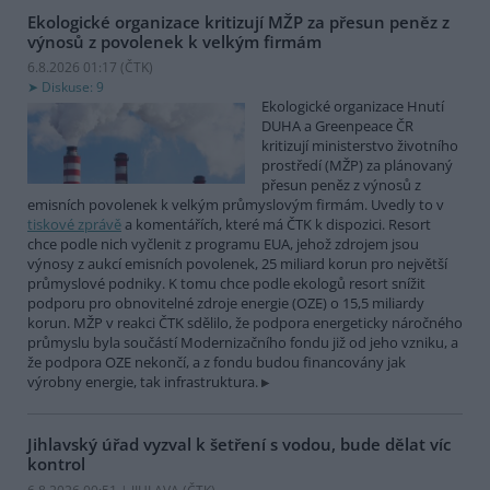
Ekologické organizace kritizují MŽP za přesun peněz z
výnosů z povolenek k velkým firmám
6.8.2026 01:17 (
ČTK
)
Diskuse: 9
Ekologické organizace Hnutí
DUHA a Greenpeace ČR
kritizují ministerstvo životního
prostředí (MŽP) za plánovaný
přesun peněz z výnosů z
emisních povolenek k velkým průmyslovým firmám. Uvedly to v
tiskové zprávě
a komentářích, které má ČTK k dispozici. Resort
chce podle nich vyčlenit z programu EUA, jehož zdrojem jsou
výnosy z aukcí emisních povolenek, 25 miliard korun pro největší
průmyslové podniky. K tomu chce podle ekologů resort snížit
podporu pro obnovitelné zdroje energie (OZE) o 15,5 miliardy
korun. MŽP v reakci ČTK sdělilo, že podpora energeticky náročného
průmyslu byla součástí Modernizačního fondu již od jeho vzniku, a
že podpora OZE nekončí, a z fondu budou financovány jak
výrobny energie, tak infrastruktura.
Jihlavský úřad vyzval k šetření s vodou, bude dělat víc
kontrol