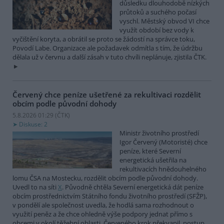
důsledku dlouhodobě nízkých
průtoků a suchého počasí
vyschl. Městský obvod VI chce
využít období bez vody k
vyčištění koryta, a obrátil se proto se žádostí na správce toku,
Povodí Labe. Organizace ale požadavek odmítla s tím, že údržbu
dělala už v červnu a další zásah v tuto chvíli neplánuje, zjistila ČTK.
Červený chce peníze ušetřené za rekultivaci rozdělit
obcím podle původní dohody
5.8.2026 01:29 (
ČTK
)
Diskuse: 2
Ministr životního prostředí
Igor Červený (Motoristé) chce
peníze, které Severní
energetická ušetřila na
rekultivacích hnědouhelného
lomu ČSA na Mostecku, rozdělit obcím podle původní dohody.
Uvedl to na síti
X
. Původně chtěla Severní energetická dát peníze
obcím prostřednictvím Státního fondu životního prostředí (SFŽP),
v pondělí ale společnost uvedla, že hodlá sama rozhodnout o
využití peněz a že chce ohledně výše podpory jednat přímo s
obcemi v okolí těžební oblasti. Červeného krok překvapil, postup