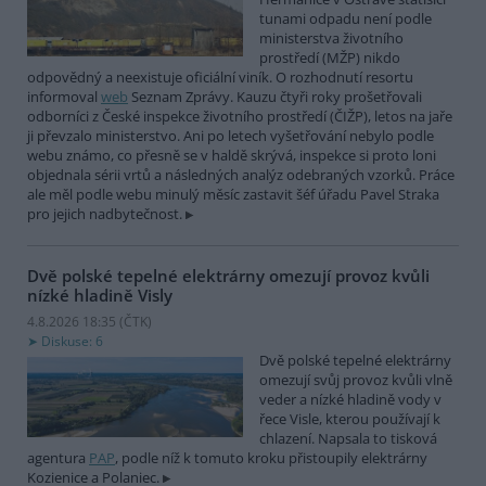
tunami odpadu není podle
ministerstva životního
prostředí (MŽP) nikdo
odpovědný a neexistuje oficiální viník. O rozhodnutí resortu
informoval
web
Seznam Zprávy. Kauzu čtyři roky prošetřovali
odborníci z České inspekce životního prostředí (ČIŽP), letos na jaře
ji převzalo ministerstvo. Ani po letech vyšetřování nebylo podle
webu známo, co přesně se v haldě skrývá, inspekce si proto loni
objednala sérii vrtů a následných analýz odebraných vzorků. Práce
ale měl podle webu minulý měsíc zastavit šéf úřadu Pavel Straka
pro jejich nadbytečnost.
Dvě polské tepelné elektrárny omezují provoz kvůli
nízké hladině Visly
4.8.2026 18:35 (
ČTK
)
Diskuse: 6
Dvě polské tepelné elektrárny
omezují svůj provoz kvůli vlně
veder a nízké hladině vody v
řece Visle, kterou používají k
chlazení. Napsala to tisková
agentura
PAP
, podle níž k tomuto kroku přistoupily elektrárny
Kozienice a Polaniec.