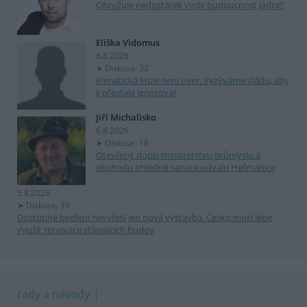
Ohrožuje nedostatek vody budoucnost jádra?
Eliška Vidomus
6.8.2026
Diskuse: 32
Klimatická krize není over. Vyzýváme vládu, aby
ji přestala ignorovat
Jiří Michalisko
6.8.2026
Diskuse: 18
Otevřený dopis ministerstvu průmyslu a
obchodu ohledně sanace odvalu Heřmanice
5.8.2026
Diskuse: 39
Dostupné bydlení nevyřeší jen nová výstavba. Česko musí lépe
využít renovace stávajících budov
rady a návody