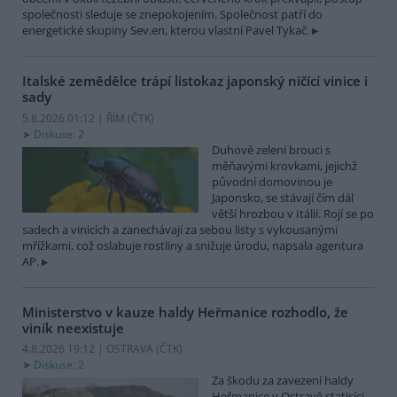
společnosti sleduje se znepokojením. Společnost patří do
energetické skupiny Sev.en, kterou vlastní Pavel Tykač.
Italské zemědělce trápí listokaz japonský ničící vinice i
sady
5.8.2026 01:12 | ŘÍM (
ČTK
)
Diskuse: 2
Duhově zelení brouci s
měňavými krovkami, jejichž
původní domovinou je
Japonsko, se stávají čím dál
větší hrozbou v Itálii. Rojí se po
sadech a vinicích a zanechávají za sebou listy s vykousanými
mřížkami, což oslabuje rostliny a snižuje úrodu, napsala agentura
AP.
Ministerstvo v kauze haldy Heřmanice rozhodlo, že
viník neexistuje
4.8.2026 19:12 | OSTRAVA (
ČTK
)
Diskuse: 2
Za škodu za zavezení haldy
Heřmanice v Ostravě statisíci