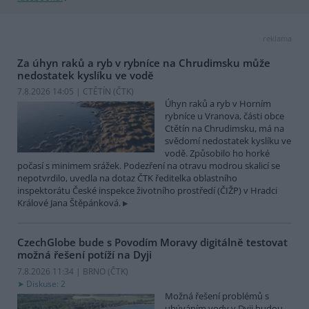
reklama
Za úhyn raků a ryb v rybníce na Chrudimsku může
nedostatek kyslíku ve vodě
7.8.2026 14:05 | CTĚTÍN (
ČTK
)
Úhyn raků a ryb v Horním
rybníce u Vranova, části obce
Ctětín na Chrudimsku, má na
svědomí nedostatek kyslíku ve
vodě. Způsobilo ho horké
počasí s minimem srážek. Podezření na otravu modrou skalicí se
nepotvrdilo, uvedla na dotaz ČTK ředitelka oblastního
inspektorátu České inspekce životního prostředí (ČIŽP) v Hradci
Králové Jana Štěpánková.
CzechGlobe bude s Povodím Moravy digitálně testovat
možná řešení potíží na Dyji
7.8.2026 11:34 | BRNO (
ČTK
)
Diskuse: 2
Možná řešení problémů s
ubýváním vody v Dyji budou