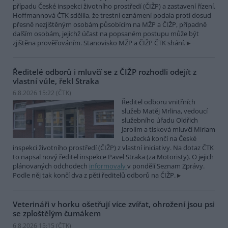
případu České inspekci životního prostředí (ČIŽP) a zastavení řízení.
Hoffmannová ČTK sdělila, že trestní oznámení podala proti dosud
přesně nezjištěným osobám působícím na MŽP a ČIŽP, případně
dalším osobám, jejichž účast na popsaném postupu může být
zjištěna prověřováním. Stanovisko MŽP a ČIŽP ČTK shání.
Ředitelé odborů i mluvčí se z ČIŽP rozhodli odejít z
vlastní vůle, řekl Straka
6.8.2026 15:22 (
ČTK
)
Ředitel odboru vnitřních
služeb Matěj Mrlina, vedoucí
služebního úřadu Oldřich
Jarolím a tisková mluvčí Miriam
Loužecká končí na České
inspekci životního prostředí (ČIŽP) z vlastní iniciativy. Na dotaz ČTK
to napsal nový ředitel inspekce Pavel Straka (za Motoristy). O jejich
plánovaných odchodech
informovaly
v pondělí Seznam Zprávy.
Podle něj tak končí dva z pěti ředitelů odborů na ČIŽP.
Veterináři v horku ošetřují více zvířat, ohrožení jsou psi
se zploštělým čumákem
6.8.2026 15:15 (
ČTK
)