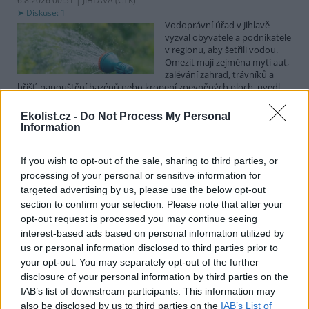
6.8.2026 00:51 | JIHLAVA (
ČTK
)
Diskuse: 1
Vodoprávní úřad v Jihlavě
vyzval obyvatele a podnikatele
v regionu, aby šetřili vodou.
Omezit mají zejména mytí aut,
zalévání zahrad, trávníků a
hřišť, napouštění bazénů nebo kropení zpevněných ploch, uvedl
mluvčí radnice Radovan Daněk. Úřad podle něj bude víc
kontrolovat povolené odběry. Výzva k šetření vodou platí pro
Ekolist.cz -
Do Not Process My Personal
všechny obce spadající pod Jihlavu jako obec s rozšířenou
Information
působností.
If you wish to opt-out of the sale, sharing to third parties, or
Celníci odhalili gang překupníků papoušků, zajistili
processing of your personal or sensitive information for
stovku ptáků
targeted advertising by us, please use the below opt-out
section to confirm your selection. Please note that after your
5.8.2026 20:13 (
ČTK
)
Celníci odhalili gang
opt-out request is processed you may continue seeing
překupníků chráněných druhů
interest-based ads based on personal information utilized by
papoušků působící v několika
us or personal information disclosed to third parties prior to
krajích a zajistili asi stovku
your opt-out. You may separately opt-out of the further
ptáků. S odchytem a
disclosure of your personal information by third parties on the
zajištěním zvířat celníkům pomohly zoo v Praze, Zlíně a Ostravě. V
ostravské zahradě také papoušci nalezli dočasné útočiště. V
IAB’s list of downstream participants. This information may
tiskové zprávě na
webu
celníků to oznámila mluvčí Celní správy ČR
also be disclosed by us to third parties on the
IAB’s List of