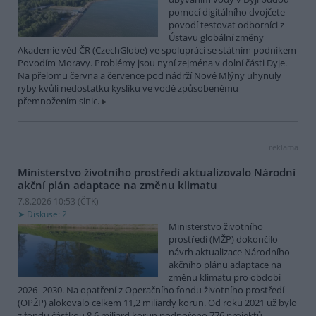
pomocí digitálního dvojčete
povodí testovat odborníci z
Ústavu globální změny
Akademie věd ČR (CzechGlobe) ve spolupráci se státním podnikem
Povodím Moravy. Problémy jsou nyní zejména v dolní části Dyje.
Na přelomu června a července pod nádrží Nové Mlýny uhynuly
ryby kvůli nedostatku kyslíku ve vodě způsobenému
přemnožením sinic.
reklama
Ministerstvo životního prostředí aktualizovalo Národní
akční plán adaptace na změnu klimatu
7.8.2026 10:53 (
ČTK
)
Diskuse: 2
Ministerstvo životního
prostředí (MŽP) dokončilo
návrh aktualizace Národního
akčního plánu adaptace na
změnu klimatu pro období
2026–2030. Na opatření z Operačního fondu životního prostředí
(OPŽP) alokovalo celkem 11,2 miliardy korun. Od roku 2021 už bylo
z fondu částkou 8,6 miliard korun podpořeno 776 projektů