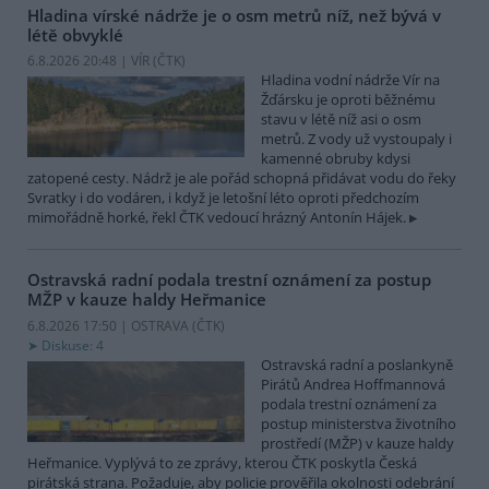
Hladina vírské nádrže je o osm metrů níž, než bývá v
létě obvyklé
6.8.2026 20:48 | VÍR (
ČTK
)
Hladina vodní nádrže Vír na
Žďársku je oproti běžnému
stavu v létě níž asi o osm
metrů. Z vody už vystoupaly i
kamenné obruby kdysi
zatopené cesty. Nádrž je ale pořád schopná přidávat vodu do řeky
Svratky i do vodáren, i když je letošní léto oproti předchozím
mimořádně horké, řekl ČTK vedoucí hrázný Antonín Hájek.
Ostravská radní podala trestní oznámení za postup
MŽP v kauze haldy Heřmanice
6.8.2026 17:50 | OSTRAVA (
ČTK
)
Diskuse: 4
Ostravská radní a poslankyně
Pirátů Andrea Hoffmannová
podala trestní oznámení za
postup ministerstva životního
prostředí (MŽP) v kauze haldy
Heřmanice. Vyplývá to ze zprávy, kterou ČTK poskytla Česká
pirátská strana. Požaduje, aby policie prověřila okolnosti odebrání