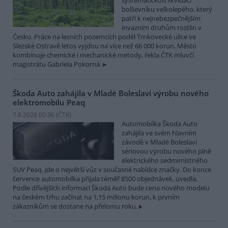
systematickou likvidací
bolševníku velkolepého, který
patří k nejnebezpečnějším
invazním druhům rostlin v
Česku. Práce na lesních pozemcích podél Trnkovecké ulice ve
Slezské Ostravě letos vyjdou na více než 66 000 korun. Město
kombinuje chemické i mechanické metody, řekla ČTK mluvčí
magistrátu Gabriela Pokorná.
Škoda Auto zahájila v Mladé Boleslavi výrobu nového
elektromobilu Peaq
7.8.2026 00:36 (
ČTK
)
Automobilka Škoda Auto
zahájila ve svém hlavním
závodě v Mladé Boleslavi
sériovou výrobu nového plně
elektrického sedmimístného
SUV Peaq. Jde o největší vůz v současné nabídce značky. Do konce
července automobilka přijala téměř 8500 objednávek, uvedla.
Podle dřívějších informací Škoda Auto bude cena nového modelu
na českém trhu začínat na 1,15 milionu korun, k prvním
zákazníkům se dostane na přelomu roku.