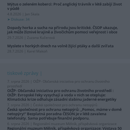
Mýtus o zeleném koberci: Proč anglický trávník v létě zabíjí život
v půdě
4.8.2026 | Jan Skala
Diskuse: 34
Dopady horka a sucha na přírodu jsou kritické. ČSOP ukazuje,
jak může žíznivé krajině a živočichům pomoci veřejnost i obce
29.7.2026 | Zuzana Kučerová
Myslete v horkých dnech na volně žijící ptáky a další zvířata
28.7.2026 | Karel Makoň
tiskové zprávy
7. srpna 2026 |
OIŽP- Občanská iniciativa pro ochranu životního
prostředí
OIŽP- Občanská iniciativa pro ochranu životního prostředí :
OIŽP: Evropské řeky vysychají a voda v nich se otepluje:
Klimatická krize odhaluje zásadní slabinu jaderné energetiky
7. srpna 2026 |
Česká společnost pro ochranu netopýrů
Česká společnost pro ochranu netopýrů: „Pomoc, máme v domě
netopýry!“ Bezplatná poradna ČESON je v létě zavalena
telefonáty. Sama potřebuje finanční podporu.
6. srpna 2026 |
Regionální muzeum Mělník, příspěvková organizace
Regionální muzeum Mělník, příspěvková organizace: Výstava 50