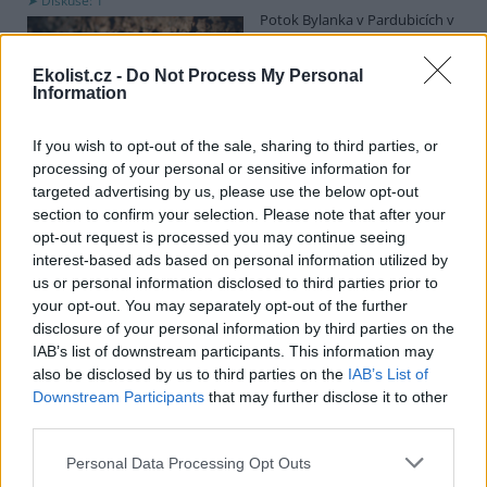
Diskuse: 1
Potok Bylanka v Pardubicích v
důsledku dlouhodobě nízkých
průtoků a suchého počasí
Ekolist.cz -
Do Not Process My Personal
vyschl. Městský obvod VI chce
Information
využít období bez vody k
vyčištění koryta, a obrátil se proto se žádostí na správce toku,
Povodí Labe. Organizace ale požadavek odmítla s tím, že údržbu
If you wish to opt-out of the sale, sharing to third parties, or
dělala už v červnu a další zásah v tuto chvíli neplánuje, zjistila ČTK.
processing of your personal or sensitive information for
targeted advertising by us, please use the below opt-out
section to confirm your selection. Please note that after your
Červený chce peníze ušetřené za rekultivaci rozdělit
opt-out request is processed you may continue seeing
obcím podle původní dohody
interest-based ads based on personal information utilized by
us or personal information disclosed to third parties prior to
5.8.2026 01:29 (
ČTK
)
Diskuse: 2
your opt-out. You may separately opt-out of the further
Ministr životního prostředí
disclosure of your personal information by third parties on the
Igor Červený (Motoristé) chce
IAB’s list of downstream participants. This information may
peníze, které Severní
also be disclosed by us to third parties on the
IAB’s List of
energetická ušetřila na
Downstream Participants
that may further disclose it to other
rekultivacích hnědouhelného
lomu ČSA na Mostecku, rozdělit obcím podle původní dohody.
third parties.
Uvedl to na síti
X
. Původně chtěla Severní energetická dát peníze
obcím prostřednictvím Státního fondu životního prostředí (SFŽP),
Personal Data Processing Opt Outs
v pondělí ale společnost uvedla, že hodlá sama rozhodnout o