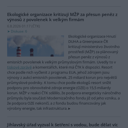
Ekologické organizace kritizují MŽP za přesun peněz z
výnosů z povolenek k velkým firmám
6.8.2026 01:17 (
ČTK
)
Diskuse: 6
Ekologické organizace Hnutí
DUHA a Greenpeace ČR
kritizují ministerstvo životního
prostředí (MŽP) za plánovaný
přesun peněz z výnosů z
emisních povolenek k velkým průmyslovým firmám. Uvedly to v
tiskové zprávě
a komentářích, které má ČTK k dispozici. Resort
chce podle nich vyčlenit z programu EUA, jehož zdrojem jsou
výnosy z aukcí emisních povolenek, 25 miliard korun pro největší
průmyslové podniky. K tomu chce podle ekologů resort snížit
podporu pro obnovitelné zdroje energie (OZE) o 15,5 miliardy
korun. MŽP v reakci ČTK sdělilo, že podpora energeticky náročného
průmyslu byla součástí Modernizačního fondu již od jeho vzniku, a
že podpora OZE nekončí, a z fondu budou financovány jak
výrobny energie, tak infrastruktura.
Jihlavský úřad vyzval k šetření s vodou, bude dělat víc