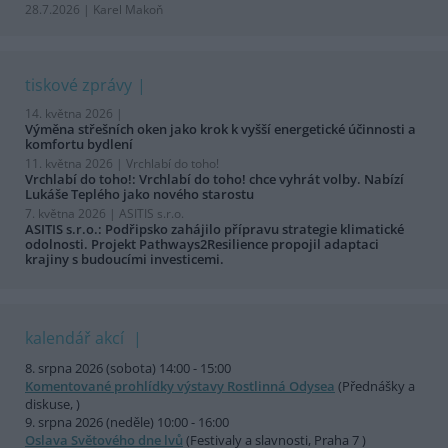
28.7.2026 | Karel Makoň
tiskové zprávy
14. května 2026 |
Výměna střešních oken jako krok k vyšší energetické účinnosti a
komfortu bydlení
11. května 2026 |
Vrchlabí do toho!
Vrchlabí do toho!: Vrchlabí do toho! chce vyhrát volby. Nabízí
Lukáše Teplého jako nového starostu
7. května 2026 |
ASITIS s.r.o.
ASITIS s.r.o.: Podřipsko zahájilo přípravu strategie klimatické
odolnosti. Projekt Pathways2Resilience propojil adaptaci
krajiny s budoucími investicemi.
kalendář akcí
8. srpna 2026 (sobota) 14:00 - 15:00
Komentované prohlídky výstavy Rostlinná Odysea
(Přednášky a
diskuse, )
9. srpna 2026 (neděle) 10:00 - 16:00
Oslava Světového dne lvů
(Festivaly a slavnosti, Praha 7 )