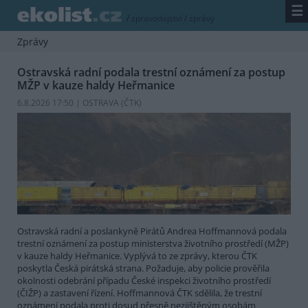
☰
/
zpravodajství
/
zprávy
Zprávy
Ostravská radní podala trestní oznámení za postup
MŽP v kauze haldy Heřmanice
6.8.2026 17:50 | OSTRAVA (
ČTK
)
Ostravská radní a poslankyně Pirátů Andrea Hoffmannová podala
trestní oznámení za postup ministerstva životního prostředí (MŽP)
v kauze haldy Heřmanice. Vyplývá to ze zprávy, kterou ČTK
poskytla Česká pirátská strana. Požaduje, aby policie prověřila
okolnosti odebrání případu České inspekci životního prostředí
(ČIŽP) a zastavení řízení. Hoffmannová ČTK sdělila, že trestní
oznámení podala proti dosud přesně nezjištěným osobám