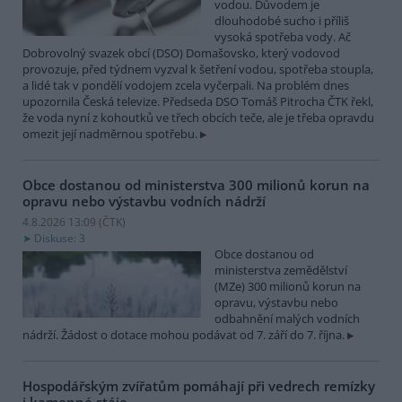
vodou. Důvodem je
dlouhodobé sucho i příliš
vysoká spotřeba vody. Ač
Dobrovolný svazek obcí (DSO) Domašovsko, který vodovod
provozuje, před týdnem vyzval k šetření vodou, spotřeba stoupla,
a lidé tak v pondělí vodojem zcela vyčerpali. Na problém dnes
upozornila Česká televize. Předseda DSO Tomáš Pitrocha ČTK řekl,
že voda nyní z kohoutků ve třech obcích teče, ale je třeba opravdu
omezit její nadměrnou spotřebu.
Obce dostanou od ministerstva 300 milionů korun na
opravu nebo výstavbu vodních nádrží
4.8.2026 13:09 (
ČTK
)
Diskuse: 3
Obce dostanou od
ministerstva zemědělství
(MZe) 300 milionů korun na
opravu, výstavbu nebo
odbahnění malých vodních
nádrží. Žádost o dotace mohou podávat od 7. září do 7. října.
Hospodářským zvířatům pomáhají při vedrech remízky