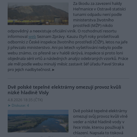
Za škodu za zavezení haldy
Heřmanice v Ostravě statisíci
tunami odpadu není podle
ministerstva životního
prostředí (MŽP) nikdo
odpovědný a neexistuje oficiální viník. O rozhodnutí resortu
informoval
web
Seznam Zprávy. Kauzu čtyři roky prošetřovali
odborníci z České inspekce životního prostředí (ČIŽP), letos na jaře
ji převzalo ministerstvo. Ani po letech vyšetřování nebylo podle
webu známo, co přesně se v haldě skrývá, inspekce si proto loni
objednala sérii vrtů a následných analýz odebraných vzorků. Práce
ale měl podle webu minulý měsíc zastavit šéf úřadu Pavel Straka
pro jejich nadbytečnost.
Dvě polské tepelné elektrárny omezují provoz kvůli
nízké hladině Visly
4.8.2026 18:35 (
ČTK
)
Diskuse: 4
Dvě polské tepelné elektrárny
omezují svůj provoz kvůli vlně
veder a nízké hladině vody v
řece Visle, kterou používají k
chlazení. Napsala to tisková