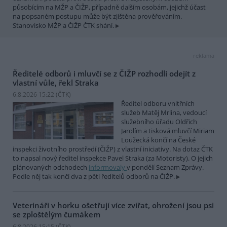
působícím na MŽP a ČIŽP, případně dalším osobám, jejichž účast
na popsaném postupu může být zjištěna prověřováním.
Stanovisko MŽP a ČIŽP ČTK shání.
reklama
Ředitelé odborů i mluvčí se z ČIŽP rozhodli odejít z
vlastní vůle, řekl Straka
6.8.2026 15:22 (
ČTK
)
Ředitel odboru vnitřních
služeb Matěj Mrlina, vedoucí
služebního úřadu Oldřich
Jarolím a tisková mluvčí Miriam
Loužecká končí na České
inspekci životního prostředí (ČIŽP) z vlastní iniciativy. Na dotaz ČTK
to napsal nový ředitel inspekce Pavel Straka (za Motoristy). O jejich
plánovaných odchodech
informovaly
v pondělí Seznam Zprávy.
Podle něj tak končí dva z pěti ředitelů odborů na ČIŽP.
Veterináři v horku ošetřují více zvířat, ohrožení jsou psi
se zploštělým čumákem
6.8.2026 15:15 (
ČTK
)