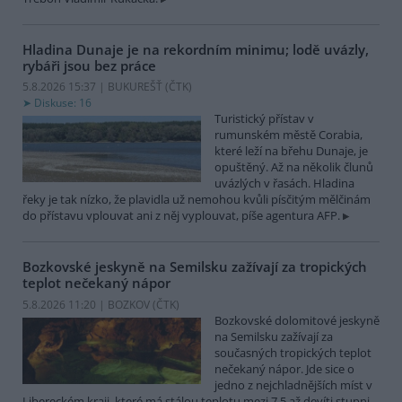
Hladina Dunaje je na rekordním minimu; lodě uvázly,
rybáři jsou bez práce
5.8.2026 15:37 | BUKUREŠŤ (
ČTK
)
Diskuse: 16
Turistický přístav v
rumunském městě Corabia,
které leží na břehu Dunaje, je
opuštěný. Až na několik člunů
uvázlých v řasách. Hladina
řeky je tak nízko, že plavidla už nemohou kvůli písčitým mělčinám
do přístavu vplouvat ani z něj vyplouvat, píše agentura AFP.
Bozkovské jeskyně na Semilsku zažívají za tropických
teplot nečekaný nápor
5.8.2026 11:20 | BOZKOV (
ČTK
)
Bozkovské dolomitové jeskyně
na Semilsku zažívají za
současných tropických teplot
nečekaný nápor. Jde sice o
jedno z nejchladnějších míst v
Libereckém kraji, které má stálou teplotu mezi 7,5 až devíti stupni