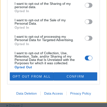
využití peněz a že chce ohledně výše podpory jednat přímo s
I want to opt-out of the Sharing of my
obcemi v okolí těžební oblasti. Červeného krok překvapil, postup
personal data.
společnosti sleduje se znepokojením. Společnost patří do
Opted In
energetické skupiny Sev.en, kterou vlastní Pavel Tykač.
I want to opt-out of the Sale of my
Personal Data.
Opted In
Italské zemědělce trápí listokaz japonský ničící vinice i
sady
I want to opt-out of processing my
5.8.2026 01:12 | ŘÍM (
ČTK
)
Personal Data for Targeted Advertising.
Diskuse: 2
Opted In
Duhově zelení brouci s
měňavými krovkami, jejichž
I want to opt-out of Collection, Use,
původní domovinou je
Retention, Sale, and/or Sharing of my
Personal Data that Is Unrelated with the
Japonsko, se stávají čím dál
Purposes for which it was collected.
větší hrozbou v Itálii. Rojí se po
Opted Out
sadech a vinicích a zanechávají za sebou listy s vykousanými
mřížkami, což oslabuje rostliny a snižuje úrodu, napsala agentura
OPT OUT FROM ALL
CONFIRM
AP.
Ministerstvo v kauze haldy Heřmanice rozhodlo, že
Data Deletion
Data Access
Privacy Policy
viník neexistuje
4.8.2026 19:12 | OSTRAVA (
ČTK
)
Diskuse: 2