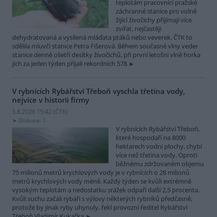
teplotám pracovníci pražské
záchranné stanice pro volně
žijící živočichy přijímají více
zvířat, nejčastěji
dehydratovaná a vysílená mláďata ptáků nebo veverek. ČTK to
sdělila mluvčí stanice Petra Fišerová. Během současné vlny veder
stanice denně ošetří desítky živočichů, při první letošní vlně horka
jich za jeden týden přijali rekordních 578.
V rybnících Rybářství Třeboň vyschla třetina vody,
nejvíce v historii firmy
5.8.2026 15:42 (
ČTK
)
Diskuse: 1
V rybnících Rybářství Třeboň,
které hospodaří na 8000
hektarech vodní plochy, chybí
více než třetina vody. Oproti
běžnému zdržovaném objemu
75 milionů metrů krychlových vody je v rybnících o 28 milionů
metrů krychlových vody méně. Každý týden se kvůli extrémně
vysokým teplotám a nedostatku srážek odpaří další 2,5 procenta.
Kvůli suchu začali rybáři s výlovy některých rybníků předčasně,
protože by jinak ryby uhynuly, řekl provozní ředitel Rybářství
Třeboň Vladimír Kukačka.