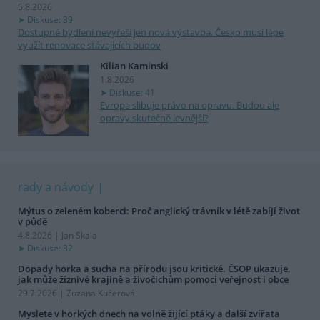
5.8.2026
Diskuse: 39
Dostupné bydlení nevyřeší jen nová výstavba. Česko musí lépe
využít renovace stávajících budov
Kilian Kaminski
1.8.2026
Diskuse: 41
Evropa slibuje právo na opravu. Budou ale
opravy skutečně levnější?
rady a návody
Mýtus o zeleném koberci: Proč anglický trávník v létě zabíjí život
v půdě
4.8.2026 | Jan Skala
Diskuse: 32
Dopady horka a sucha na přírodu jsou kritické. ČSOP ukazuje,
jak může žíznivé krajině a živočichům pomoci veřejnost i obce
29.7.2026 | Zuzana Kučerová
Myslete v horkých dnech na volně žijící ptáky a další zvířata