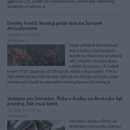
agentura
PAP
, podle níž k tomuto kroku přistoupily elektrárny
Kozienice a Polaniec.
Desítky hasičů likvidují požár lesa na Šumavě
Aktualizováno
4.8.2026 17:13 (
ČTK
)
Diskuse: 2
Požár přibližně šesti hektarů
lesa a louky u šumavských
Nezdic na Klatovsku se přestal
šířit. Vrtulník s bambivakem
odletěl zhruba po 1,5 hodině
kolem 17:00. Zasahuje až 150 hasičů. Nikdo nebyl zraněn. ČTK to
řekl velitel zásahu Aleš Bucifal. Odhadl, že ohniska se budou ještě
dohašovat a hasiči budou místo hlídat přes noc do středy.
Vodojem pro Domašov, Říčky a Rudku na Brněnsku byl
prázdný, lidé musí šetřit
4.8.2026 17:12 (
ČTK
)
Diskuse: 9
Domašov, Rudka a Říčky na
Brněnsku mají potíže s pitnou