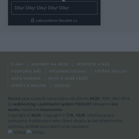
O NÁS
NOVINKY NA WEBU
INZERUJTE U NÁS
PODPOŘTE NÁS
PŘEBÍRÁNÍ OBSAHU
TIŠTĚNÝ EKOLIST
MAPA STRÁNEK
DEJTE O SOBĚ VĚDĚT
ZPRÁVY E-MAILEM
COOKIES
Ekolist.cz
je vydáván občanským sdružením
BEZK
. ISSN 1802-9019.
Za
webhosting
a
publikační systém TOOLKIT
děkujeme
Ecn
studiu
. Navštivte
Ecomonitor
.
Copyright ©
BEZK
. Copyright ©
ČTK
,
TASR
. Všechna práva
vyhrazena. Publikování nebo šíření obsahu je bez předchozího
souhlasu držitele autorských práv zakázáno.