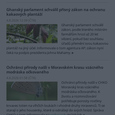
Ghanský parlament schválil přísný zákon na ochranu
kakaových plantáží
4.8.2026 12:39 (
ČTK
)
Ghanský parlament schválil
zákon, podle kterého místním
farmářům hrozí až 20 let
vězení, pokud bez souhlasu
úřadů přemění svou kakaovou
plantáž na jiný účel. Informovala o tom agentura AP; zákon nyní
čeká na podpis prezidenta Johna Mahamy.
Ochránci přírody našli v Moravském krasu vzácného
modráska očkovaného
4.8.2026 01:58 (
ČTK
)
Ochránci přírody našli v CHKO
Moravský kras vzácného
modráska očkovaného. K
životu a rozmnožování
potřebuje porosty rostliny
krvavec toten na vlhčích loukách i vhodné druhy mravenců. Ti se
starají o jeho housenky, které si odnášejí do svých hnízd. Správa
CHKO o tom informovala na
webových
stránkách.