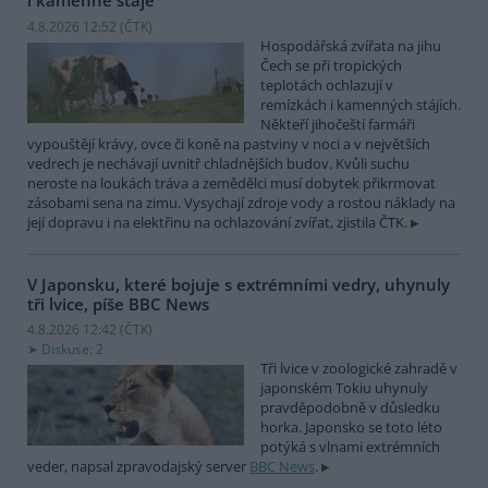
i kamenné stáje
4.8.2026 12:52 (
ČTK
)
Hospodářská zvířata na jihu
Čech se při tropických
teplotách ochlazují v
remízkách i kamenných stájích.
Někteří jihočeští farmáři
vypouštějí krávy, ovce či koně na pastviny v noci a v největších
vedrech je nechávají uvnitř chladnějších budov. Kvůli suchu
neroste na loukách tráva a zemědělci musí dobytek přikrmovat
zásobami sena na zimu. Vysychají zdroje vody a rostou náklady na
její dopravu i na elektřinu na ochlazování zvířat, zjistila ČTK.
V Japonsku, které bojuje s extrémními vedry, uhynuly
tři lvice, píše BBC News
4.8.2026 12:42 (
ČTK
)
Diskuse: 2
Tři lvice v zoologické zahradě v
japonském Tokiu uhynuly
pravděpodobně v důsledku
horka. Japonsko se toto léto
potýká s vlnami extrémních
veder, napsal zpravodajský server
BBC News
.