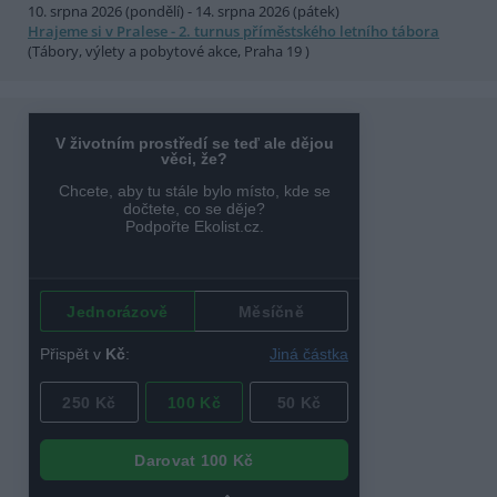
10. srpna 2026 (pondělí) - 14. srpna 2026 (pátek)
Hrajeme si v Pralese - 2. turnus příměstského letního tábora
(Tábory, výlety a pobytové akce, Praha 19 )