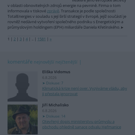
veškeré jeho evropské aktivity
v oblasti obnovitelných zdrojů energie na pevnině. Firma o tom
informovala v tiskové
zprávě
. Transakce je podle společnosti
TotalEnergies v souladu s její širší strategií v Evropě, jejíž součástí je
rovněž nedávné vytvoření společného podniku s Energetickým a
průmyslovým holdingem (EPH) miliardáře Daniela Křetínského.
1
|
2
|
3
|
4
|
..
|
1581
|
»
komentáře
nejnovější
nejčtenější
Eliška Vidomus
6.8.2026
Diskuse: 7
Klimatická krize není over. Vyzýváme vládu, aby
ji přestala ignorovat
Jiří Michalisko
6.8.2026
Diskuse: 14
Otevřený dopis ministerstvu průmyslu a
obchodu ohledně sanace odvalu Heřmanice