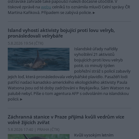
ostravské zahradě také papoušci nalezli dočasné útočiště. V
tiskové zprávě na
webu
celníků to oznámila mluvčí Celní správy ČR
Martina Kaňková. Případem se zabývá policie.
Island vyhostí aktivisty bojující proti lovu velryb,
pronásledovali velrybáře
5.8.2026 19:54 (
ČTK
)
Islandské úřady nařídily
vyhoštění 21 aktivistů
bojujících proti lovu velryb
poté, co minulý týden
pobřežní stráž s policií zabavily
jejich loď, která pronásledovala velrybářské plavidlo. Pasažéři lodi
patřící nadaci kanadsko-amerického ekologického aktivisty Paula
Watsona jsou od té doby zadržováni v Reykjavíku. Sám Watson na
palubě nebyl. Píše o tom agentura AFP s odvoláním na islandskou
policii.
Záchranná stanice v Praze přijímá kvůli vedrům více
volně žijících zvířat
5.8.2026 17:40 | PRAHA (
ČTK
)
Kvůli vysokým letním