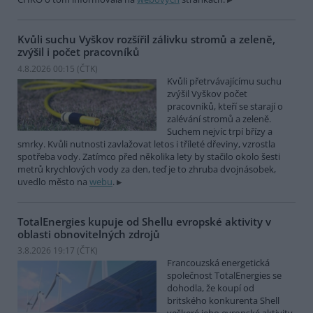
Kvůli suchu Vyškov rozšířil zálivku stromů a zeleně,
zvýšil i počet pracovníků
4.8.2026 00:15 (
ČTK
)
Kvůli přetrvávajícímu suchu
zvýšil Vyškov počet
pracovníků, kteří se starají o
zalévání stromů a zeleně.
Suchem nejvíc trpí břízy a
smrky. Kvůli nutnosti zavlažovat letos i tříleté dřeviny, vzrostla
spotřeba vody. Zatímco před několika lety by stačilo okolo šesti
metrů krychlových vody za den, teď je to zhruba dvojnásobek,
uvedlo město na
webu
.
TotalEnergies kupuje od Shellu evropské aktivity v
oblasti obnovitelných zdrojů
3.8.2026 19:17 (
ČTK
)
Francouzská energetická
společnost TotalEnergies se
dohodla, že koupí od
britského konkurenta Shell