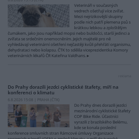
Veterináři v současných
vedrech ošetřují více zvířat.
Mezi nejrizikovější skupiny
podle nich patří plemena psů s
krátkou lebkou a zploštělým
čumákem, jako jsou například mopsi nebo buldočci, starší jedinci a
zvířata se srdečním onemocněním. Jejich majitelé pro ně
vyhledávají veterinární ošetření nejčastěji kvůli přehřátí organismu,
dehydrataci nebo kolapsu. ČTK to sdělila viceprezidentka Komory
veterinárních lékařů ČR Kateřina Valdhans.
reklama
Do Prahy dorazili jezdci cyklistické štafety, míří na
konferenci o klimatu
6.8.2026 15:08 | PRAHA (
ČTK
)
Do Prahy dnes dorazili jezdci
mezinárodní cyklistické štafety
COP Bike Ride. Účastníci
vyrazili z brazilského Belému,
kde se konala poslední
konference smluvních stran Rámcové úmluvy Organizace
spojených národů (OSN) o změně klimatu, a míří do turecké