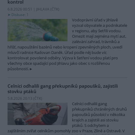
kontrol
6.8.2026 00:51 | JIHLAVA (
ČTK
)
Diskuse: 1
Vodoprávní úřad v Jihlavě
vyzval obyvatele a podnikatele
v regionu, aby šetřili vodou.
Omezit mají zejména mytí aut,
zalévání zahrad, trávníků a
hřišť, napouštění bazénů nebo kropení zpevněných ploch, uvedl
mluvčí radnice Radovan Daněk. Úřad podle něj bude víc
kontrolovat povolené odběry. Výzva k šetření vodou platí pro
všechny obce spadající pod Jihlavu jako obec s rozšířenou
působností.
Celníci odhalili gang překupníků papoušků, zajistili
stovku ptáků
5.8.2026 20:13 (
ČTK
)
Celníci odhalili gang
překupníků chráněných druhů
papoušků působící v několika
krajích a zajistili asi stovku
ptáků. S odchytem a
zajištěním zvířat celníkům pomohly zoo v Praze, Zlíně a Ostravě. V