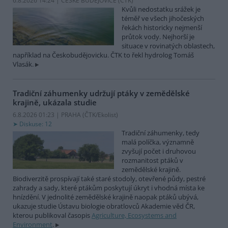
6.8.2026 14:24 | ČESKÉ BUDĚJOVICE (
ČTK
)
Kvůli nedostatku srážek je
téměř ve všech jihočeských
řekách historicky nejmenší
průtok vody. Nejhorší je
situace v rovinatých oblastech,
například na Českobudějovicku. ČTK to řekl hydrolog Tomáš
Vlasák.
Tradiční záhumenky udržují ptáky v zemědělské
krajině, ukázala studie
6.8.2026 01:23 | PRAHA (
ČTK/Ekolist
)
Diskuse: 12
Tradiční záhumenky, tedy
malá políčka, významně
zvyšují počet i druhovou
rozmanitost ptáků v
zemědělské krajině.
Biodiverzitě prospívají také staré stodoly, otevřené půdy, pestré
zahrady a sady, které ptákům poskytují úkryt i vhodná místa ke
hnízdění. V jednolité zemědělské krajině naopak ptáků ubývá,
ukazuje studie Ústavu biologie obratlovců Akademie věd ČR,
kterou publikoval časopis
Agriculture, Ecosystems and
Environment
.