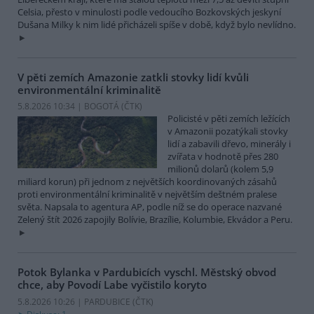
Celsia, přesto v minulosti podle vedoucího Bozkovských jeskyní
Dušana Milky k nim lidé přicházeli spíše v době, když bylo nevlídno.
V pěti zemích Amazonie zatkli stovky lidí kvůli
environmentální kriminalitě
5.8.2026 10:34 | BOGOTÁ (
ČTK
)
Policisté v pěti zemích ležících
v Amazonii pozatýkali stovky
lidí a zabavili dřevo, minerály i
zvířata v hodnotě přes 280
milionů dolarů (kolem 5,9
miliard korun) při jednom z největších koordinovaných zásahů
proti environmentální kriminalitě v největším deštném pralese
světa. Napsala to agentura AP, podle níž se do operace nazvané
Zelený štít 2026 zapojily Bolívie, Brazílie, Kolumbie, Ekvádor a Peru.
Potok Bylanka v Pardubicích vyschl. Městský obvod
chce, aby Povodí Labe vyčistilo koryto
5.8.2026 10:26 | PARDUBICE (
ČTK
)