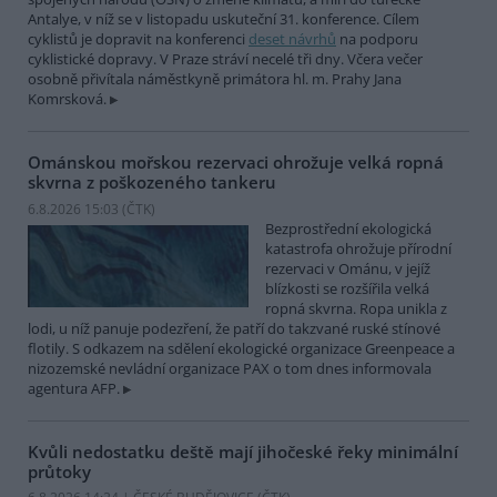
Antalye, v níž se v listopadu uskuteční 31. konference. Cílem
cyklistů je dopravit na konferenci
deset návrhů
na podporu
cyklistické dopravy. V Praze stráví necelé tři dny. Včera večer
osobně přivítala náměstkyně primátora hl. m. Prahy Jana
Komrsková.
Ománskou mořskou rezervaci ohrožuje velká ropná
skvrna z poškozeného tankeru
6.8.2026 15:03 (
ČTK
)
Bezprostřední ekologická
katastrofa ohrožuje přírodní
rezervaci v Ománu, v jejíž
blízkosti se rozšířila velká
ropná skvrna. Ropa unikla z
lodi, u níž panuje podezření, že patří do takzvané ruské stínové
flotily. S odkazem na sdělení ekologické organizace Greenpeace a
nizozemské nevládní organizace PAX o tom dnes informovala
agentura AFP.
Kvůli nedostatku deště mají jihočeské řeky minimální
průtoky