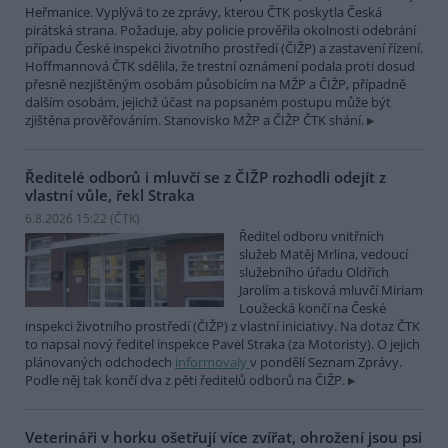
Heřmanice. Vyplývá to ze zprávy, kterou ČTK poskytla Česká
pirátská strana. Požaduje, aby policie prověřila okolnosti odebrání
případu České inspekci životního prostředí (ČIŽP) a zastavení řízení.
Hoffmannová ČTK sdělila, že trestní oznámení podala proti dosud
přesně nezjištěným osobám působícím na MŽP a ČIŽP, případně
dalším osobám, jejichž účast na popsaném postupu může být
zjištěna prověřováním. Stanovisko MŽP a ČIŽP ČTK shání.
Ředitelé odborů i mluvčí se z ČIŽP rozhodli odejít z
vlastní vůle, řekl Straka
6.8.2026 15:22 (
ČTK
)
Ředitel odboru vnitřních
služeb Matěj Mrlina, vedoucí
služebního úřadu Oldřich
Jarolím a tisková mluvčí Miriam
Loužecká končí na České
inspekci životního prostředí (ČIŽP) z vlastní iniciativy. Na dotaz ČTK
to napsal nový ředitel inspekce Pavel Straka (za Motoristy). O jejich
plánovaných odchodech
informovaly
v pondělí Seznam Zprávy.
Podle něj tak končí dva z pěti ředitelů odborů na ČIŽP.
Veterináři v horku ošetřují více zvířat, ohrožení jsou psi