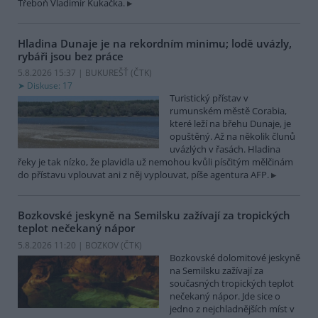
Třeboň Vladimír Kukačka.
Hladina Dunaje je na rekordním minimu; lodě uvázly,
rybáři jsou bez práce
5.8.2026 15:37 | BUKUREŠŤ (
ČTK
)
Diskuse: 17
Turistický přístav v
rumunském městě Corabia,
které leží na břehu Dunaje, je
opuštěný. Až na několik člunů
uvázlých v řasách. Hladina
řeky je tak nízko, že plavidla už nemohou kvůli písčitým mělčinám
do přístavu vplouvat ani z něj vyplouvat, píše agentura AFP.
Bozkovské jeskyně na Semilsku zažívají za tropických
teplot nečekaný nápor
5.8.2026 11:20 | BOZKOV (
ČTK
)
Bozkovské dolomitové jeskyně
na Semilsku zažívají za
současných tropických teplot
nečekaný nápor. Jde sice o
jedno z nejchladnějších míst v