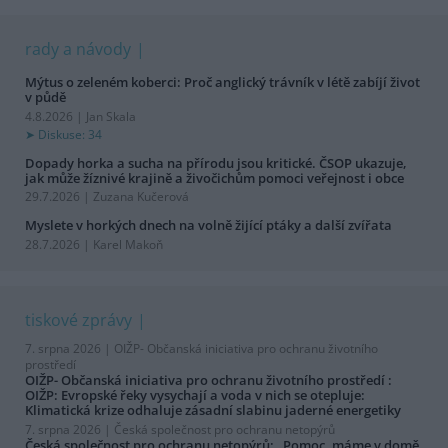
rady a návody
Mýtus o zeleném koberci: Proč anglický trávník v létě zabíjí život
v půdě
4.8.2026 | Jan Skala
Diskuse: 34
Dopady horka a sucha na přírodu jsou kritické. ČSOP ukazuje,
jak může žíznivé krajině a živočichům pomoci veřejnost i obce
29.7.2026 | Zuzana Kučerová
Myslete v horkých dnech na volně žijící ptáky a další zvířata
28.7.2026 | Karel Makoň
tiskové zprávy
7. srpna 2026 |
OIŽP- Občanská iniciativa pro ochranu životního
prostředí
OIŽP- Občanská iniciativa pro ochranu životního prostředí :
OIŽP: Evropské řeky vysychají a voda v nich se otepluje:
Klimatická krize odhaluje zásadní slabinu jaderné energetiky
7. srpna 2026 |
Česká společnost pro ochranu netopýrů
Česká společnost pro ochranu netopýrů: „Pomoc, máme v domě