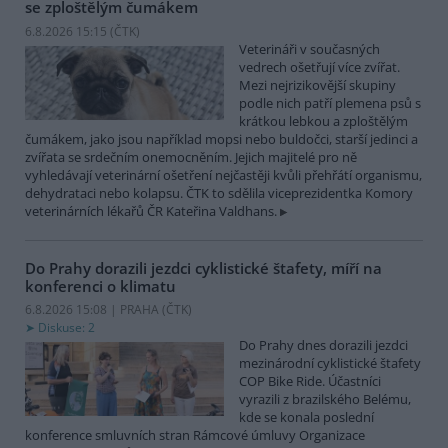
se zploštělým čumákem
6.8.2026 15:15 (
ČTK
)
Veterináři v současných
vedrech ošetřují více zvířat.
Mezi nejrizikovější skupiny
podle nich patří plemena psů s
krátkou lebkou a zploštělým
čumákem, jako jsou například mopsi nebo buldočci, starší jedinci a
zvířata se srdečním onemocněním. Jejich majitelé pro ně
vyhledávají veterinární ošetření nejčastěji kvůli přehřátí organismu,
dehydrataci nebo kolapsu. ČTK to sdělila viceprezidentka Komory
veterinárních lékařů ČR Kateřina Valdhans.
Do Prahy dorazili jezdci cyklistické štafety, míří na
konferenci o klimatu
6.8.2026 15:08 | PRAHA (
ČTK
)
Diskuse: 2
Do Prahy dnes dorazili jezdci
mezinárodní cyklistické štafety
COP Bike Ride. Účastníci
vyrazili z brazilského Belému,
kde se konala poslední
konference smluvních stran Rámcové úmluvy Organizace