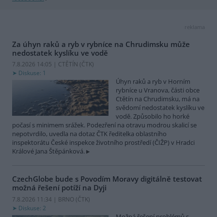
reklama
Za úhyn raků a ryb v rybníce na Chrudimsku může
nedostatek kyslíku ve vodě
7.8.2026 14:05 | CTĚTÍN (
ČTK
)
Diskuse: 1
Úhyn raků a ryb v Horním
rybníce u Vranova, části obce
Ctětín na Chrudimsku, má na
svědomí nedostatek kyslíku ve
vodě. Způsobilo ho horké
počasí s minimem srážek. Podezření na otravu modrou skalicí se
nepotvrdilo, uvedla na dotaz ČTK ředitelka oblastního
inspektorátu České inspekce životního prostředí (ČIŽP) v Hradci
Králové Jana Štěpánková.
CzechGlobe bude s Povodím Moravy digitálně testovat
možná řešení potíží na Dyji
7.8.2026 11:34 | BRNO (
ČTK
)
Diskuse: 2
Možná řešení problémů s