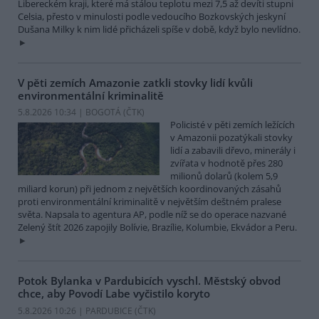
Libereckém kraji, které má stálou teplotu mezi 7,5 až devíti stupni
Celsia, přesto v minulosti podle vedoucího Bozkovských jeskyní
Dušana Milky k nim lidé přicházeli spíše v době, když bylo nevlídno.
V pěti zemích Amazonie zatkli stovky lidí kvůli
environmentální kriminalitě
5.8.2026 10:34 | BOGOTÁ (
ČTK
)
Policisté v pěti zemích ležících
v Amazonii pozatýkali stovky
lidí a zabavili dřevo, minerály i
zvířata v hodnotě přes 280
milionů dolarů (kolem 5,9
miliard korun) při jednom z největších koordinovaných zásahů
proti environmentální kriminalitě v největším deštném pralese
světa. Napsala to agentura AP, podle níž se do operace nazvané
Zelený štít 2026 zapojily Bolívie, Brazílie, Kolumbie, Ekvádor a Peru.
Potok Bylanka v Pardubicích vyschl. Městský obvod
chce, aby Povodí Labe vyčistilo koryto
5.8.2026 10:26 | PARDUBICE (
ČTK
)