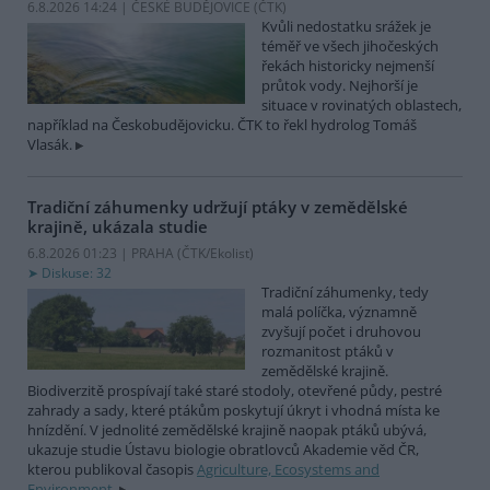
6.8.2026 14:24 | ČESKÉ BUDĚJOVICE (
ČTK
)
Kvůli nedostatku srážek je
téměř ve všech jihočeských
řekách historicky nejmenší
průtok vody. Nejhorší je
situace v rovinatých oblastech,
například na Českobudějovicku. ČTK to řekl hydrolog Tomáš
Vlasák.
Tradiční záhumenky udržují ptáky v zemědělské
krajině, ukázala studie
6.8.2026 01:23 | PRAHA (
ČTK/Ekolist
)
Diskuse: 32
Tradiční záhumenky, tedy
malá políčka, významně
zvyšují počet i druhovou
rozmanitost ptáků v
zemědělské krajině.
Biodiverzitě prospívají také staré stodoly, otevřené půdy, pestré
zahrady a sady, které ptákům poskytují úkryt i vhodná místa ke
hnízdění. V jednolité zemědělské krajině naopak ptáků ubývá,
ukazuje studie Ústavu biologie obratlovců Akademie věd ČR,
kterou publikoval časopis
Agriculture, Ecosystems and
Environment
.