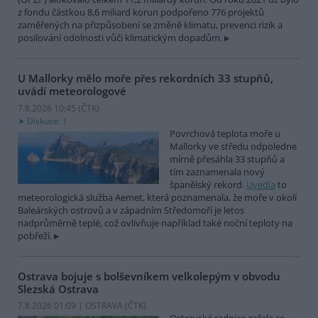
z fondu částkou 8,6 miliard korun podpořeno 776 projektů
zaměřených na přizpůsobení se změně klimatu, prevenci rizik a
posilování odolnosti vůči klimatickým dopadům.
U Mallorky mělo moře přes rekordních 33 stupňů,
uvádí meteorologové
7.8.2026 10:45 (
ČTK
)
Diskuse: 1
Povrchová teplota moře u
Mallorky ve středu odpoledne
mírně přesáhla 33 stupňů a
tím zaznamenala nový
španělský rekord.
Uvedla
to
meteorologická služba Aemet, která poznamenala, že moře v okolí
Baleárských ostrovů a v západním Středomoří je letos
nadprůměrně teplé, což ovlivňuje například také noční teploty na
pobřeží.
Ostrava bojuje s bolševníkem velkolepým v obvodu
Slezská Ostrava
7.8.2026 01:09 | OSTRAVA (
ČTK
)