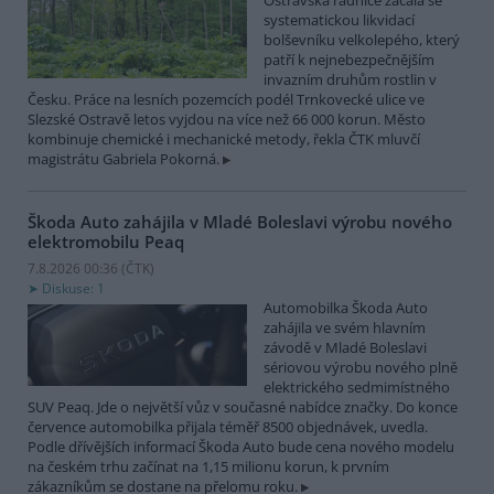
Ostravská radnice začala se
systematickou likvidací
bolševníku velkolepého, který
patří k nejnebezpečnějším
invazním druhům rostlin v
Česku. Práce na lesních pozemcích podél Trnkovecké ulice ve
Slezské Ostravě letos vyjdou na více než 66 000 korun. Město
kombinuje chemické i mechanické metody, řekla ČTK mluvčí
magistrátu Gabriela Pokorná.
Škoda Auto zahájila v Mladé Boleslavi výrobu nového
elektromobilu Peaq
7.8.2026 00:36 (
ČTK
)
Diskuse: 1
Automobilka Škoda Auto
zahájila ve svém hlavním
závodě v Mladé Boleslavi
sériovou výrobu nového plně
elektrického sedmimístného
SUV Peaq. Jde o největší vůz v současné nabídce značky. Do konce
července automobilka přijala téměř 8500 objednávek, uvedla.
Podle dřívějších informací Škoda Auto bude cena nového modelu
na českém trhu začínat na 1,15 milionu korun, k prvním
zákazníkům se dostane na přelomu roku.