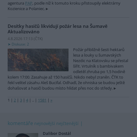
agentura
PAP
, podle níž k tomuto kroku přistoupily elektrárny
Kozienice a Polaniec.
Desítky hasičů likvidují požár lesa na Šumavě
Aktualizováno
4.8.2026 17:13 (
ČTK
)
Diskuse: 2
Požár přibližně šesti hektarů
lesa a louky u šumavských
Nezdic na Klatovsku se přestal
šířit. Vrtulník s bambivakem
odletěl zhruba po 1,5 hodině
kolem 17:00. Zasahuje až 150 hasičů. Nikdo nebyl zraněn. ČTK to
řekl velitel zásahu Aleš Bucifal. Odhadl, že ohniska se budou ještě
dohašovat a hasiči budou místo hlídat přes noc do středy.
1
|
2
|
3
|
4
|
..
|
1581
|
»
komentáře
nejnovější
nejčtenější
Dalibor Dostál