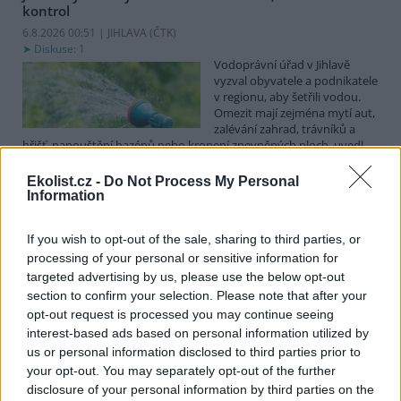
kontrol
6.8.2026 00:51 | JIHLAVA (
ČTK
)
Diskuse: 1
Vodoprávní úřad v Jihlavě
vyzval obyvatele a podnikatele
v regionu, aby šetřili vodou.
Omezit mají zejména mytí aut,
zalévání zahrad, trávníků a
hřišť, napouštění bazénů nebo kropení zpevněných ploch, uvedl
mluvčí radnice Radovan Daněk. Úřad podle něj bude víc
kontrolovat povolené odběry. Výzva k šetření vodou platí pro
Ekolist.cz -
Do Not Process My Personal
všechny obce spadající pod Jihlavu jako obec s rozšířenou
Information
působností.
If you wish to opt-out of the sale, sharing to third parties, or
processing of your personal or sensitive information for
Celníci odhalili gang překupníků papoušků, zajistili
stovku ptáků
targeted advertising by us, please use the below opt-out
section to confirm your selection. Please note that after your
5.8.2026 20:13 (
ČTK
)
Celníci odhalili gang
opt-out request is processed you may continue seeing
překupníků chráněných druhů
interest-based ads based on personal information utilized by
papoušků působící v několika
us or personal information disclosed to third parties prior to
krajích a zajistili asi stovku
your opt-out. You may separately opt-out of the further
ptáků. S odchytem a
disclosure of your personal information by third parties on the
zajištěním zvířat celníkům pomohly zoo v Praze, Zlíně a Ostravě. V