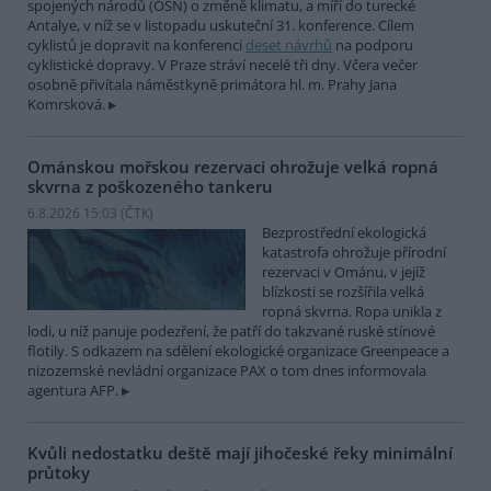
spojených národů (OSN) o změně klimatu, a míří do turecké
Antalye, v níž se v listopadu uskuteční 31. konference. Cílem
cyklistů je dopravit na konferenci
deset návrhů
na podporu
cyklistické dopravy. V Praze stráví necelé tři dny. Včera večer
osobně přivítala náměstkyně primátora hl. m. Prahy Jana
Komrsková.
Ománskou mořskou rezervaci ohrožuje velká ropná
skvrna z poškozeného tankeru
6.8.2026 15:03 (
ČTK
)
Bezprostřední ekologická
katastrofa ohrožuje přírodní
rezervaci v Ománu, v jejíž
blízkosti se rozšířila velká
ropná skvrna. Ropa unikla z
lodi, u níž panuje podezření, že patří do takzvané ruské stínové
flotily. S odkazem na sdělení ekologické organizace Greenpeace a
nizozemské nevládní organizace PAX o tom dnes informovala
agentura AFP.
Kvůli nedostatku deště mají jihočeské řeky minimální
průtoky