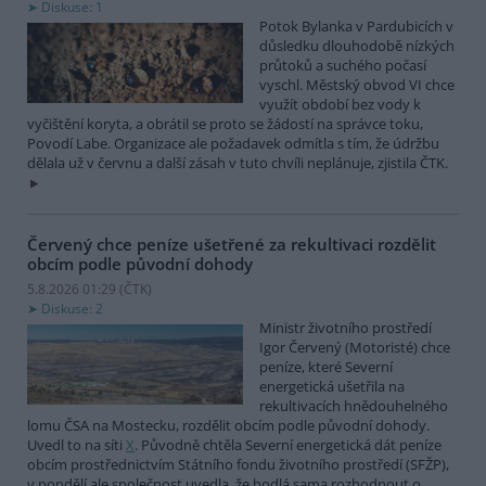
Diskuse: 1
Potok Bylanka v Pardubicích v
důsledku dlouhodobě nízkých
průtoků a suchého počasí
vyschl. Městský obvod VI chce
využít období bez vody k
vyčištění koryta, a obrátil se proto se žádostí na správce toku,
Povodí Labe. Organizace ale požadavek odmítla s tím, že údržbu
dělala už v červnu a další zásah v tuto chvíli neplánuje, zjistila ČTK.
Červený chce peníze ušetřené za rekultivaci rozdělit
obcím podle původní dohody
5.8.2026 01:29 (
ČTK
)
Diskuse: 2
Ministr životního prostředí
Igor Červený (Motoristé) chce
peníze, které Severní
energetická ušetřila na
rekultivacích hnědouhelného
lomu ČSA na Mostecku, rozdělit obcím podle původní dohody.
Uvedl to na síti
X
. Původně chtěla Severní energetická dát peníze
obcím prostřednictvím Státního fondu životního prostředí (SFŽP),
v pondělí ale společnost uvedla, že hodlá sama rozhodnout o