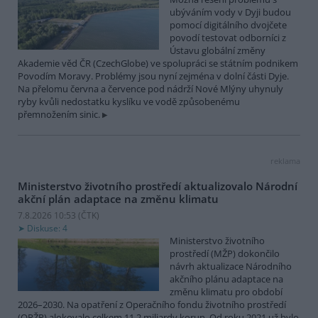
ubýváním vody v Dyji budou
pomocí digitálního dvojčete
povodí testovat odborníci z
Ústavu globální změny
Akademie věd ČR (CzechGlobe) ve spolupráci se státním podnikem
Povodím Moravy. Problémy jsou nyní zejména v dolní části Dyje.
Na přelomu června a července pod nádrží Nové Mlýny uhynuly
ryby kvůli nedostatku kyslíku ve vodě způsobenému
přemnožením sinic.
reklama
Ministerstvo životního prostředí aktualizovalo Národní
akční plán adaptace na změnu klimatu
7.8.2026 10:53 (
ČTK
)
Diskuse: 4
Ministerstvo životního
prostředí (MŽP) dokončilo
návrh aktualizace Národního
akčního plánu adaptace na
změnu klimatu pro období
2026–2030. Na opatření z Operačního fondu životního prostředí
(OPŽP) alokovalo celkem 11,2 miliardy korun. Od roku 2021 už bylo