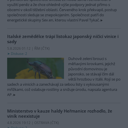
využití peněz a že chce ohledně výše podpory jednat přímo s
obcemi v okolí těžební oblasti. Červeného krok překvapil, postup
společnosti sleduje se znepokojením. Společnost patří do
energetické skupiny Sev.en, kterou vlastní Pavel Tykač.
Italské zemědělce trápí listokaz japonský ničící vinice i
sady
5.8.2026 01:12 | ŘÍM (
ČTK
)
Diskuse: 2
Duhově zelení brouci s
měňavými krovkami, jejichž
původní domovinou je
Japonsko, se stávají čím dál
větší hrozbou v Itálii. Rojí se po
sadech a vinicích a zanechávají za sebou listy s vykousanými
mřížkami, což oslabuje rostliny a snižuje úrodu, napsala agentura
AP.
Ministerstvo v kauze haldy Heřmanice rozhodlo, že
viník neexistuje
4.8.2026 19:12 | OSTRAVA (
ČTK
)
Diskuse: 2