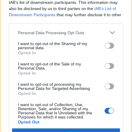
IAB’s list of downstream participants. This information may
ostravské zahradě také papoušci nalezli dočasné útočiště. V
tiskové zprávě na
webu
celníků to oznámila mluvčí Celní správy ČR
also be disclosed by us to third parties on the
IAB’s List of
Martina Kaňková. Případem se zabývá policie.
Downstream Participants
that may further disclose it to other
third parties.
Island vyhostí aktivisty bojující proti lovu velryb,
Personal Data Processing Opt Outs
pronásledovali velrybáře
5.8.2026 19:54 (
ČTK
)
I want to opt-out of the Sharing of my
Islandské úřady nařídily
personal data.
Opted In
vyhoštění 21 aktivistů
bojujících proti lovu velryb
poté, co minulý týden
I want to opt-out of the Sale of my
Personal Data.
pobřežní stráž s policií zabavily
Opted In
jejich loď, která pronásledovala velrybářské plavidlo. Pasažéři lodi
patřící nadaci kanadsko-amerického ekologického aktivisty Paula
I want to opt-out of processing my
Watsona jsou od té doby zadržováni v Reykjavíku. Sám Watson na
Personal Data for Targeted Advertising.
palubě nebyl. Píše o tom agentura AFP s odvoláním na islandskou
Opted In
policii.
I want to opt-out of Collection, Use,
Retention, Sale, and/or Sharing of my
Záchranná stanice v Praze přijímá kvůli vedrům více
Personal Data that Is Unrelated with the
Purposes for which it was collected.
volně žijících zvířat
Opted Out
5.8.2026 17:40 | PRAHA (
ČTK
)
Kvůli vysokým letním