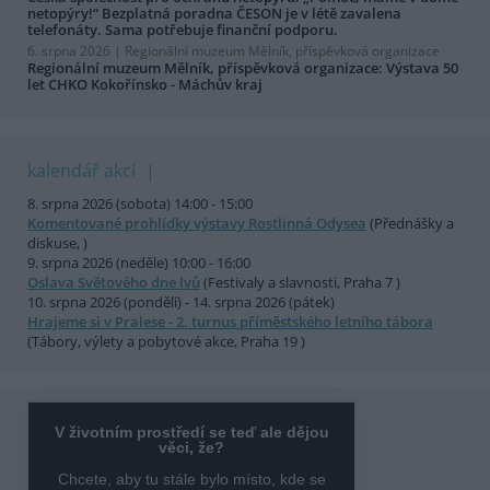
netopýry!“ Bezplatná poradna ČESON je v létě zavalena
telefonáty. Sama potřebuje finanční podporu.
6. srpna 2026 |
Regionální muzeum Mělník, příspěvková organizace
Regionální muzeum Mělník, příspěvková organizace: Výstava 50
let CHKO Kokořínsko - Máchův kraj
kalendář akcí
8. srpna 2026 (sobota) 14:00 - 15:00
Komentované prohlídky výstavy Rostlinná Odysea
(Přednášky a
diskuse, )
9. srpna 2026 (neděle) 10:00 - 16:00
Oslava Světového dne lvů
(Festivaly a slavnosti, Praha 7 )
10. srpna 2026 (pondělí) - 14. srpna 2026 (pátek)
Hrajeme si v Pralese - 2. turnus příměstského letního tábora
(Tábory, výlety a pobytové akce, Praha 19 )