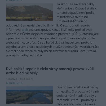
Za škodu za zavezení haldy
Heřmanice v Ostravě statisíci
tunami odpadu není podle
ministerstva životního
prostředí (MŽP) nikdo
odpovědný a neexistuje oficiální viník. O rozhodnutí resortu
informoval
web
Seznam Zprávy. Kauzu čtyři roky prošetřovali
odborníci z České inspekce životního prostředí (ČIŽP), letos na jaře
ji převzalo ministerstvo. Ani po letech vyšetřování nebylo podle
webu známo, co přesně se v haldě skrývá, inspekce si proto loni
objednala sérii vrtů a následných analýz odebraných vzorků. Práce
ale měl podle webu minulý měsíc zastavit šéf úřadu Pavel Straka
pro jejich nadbytečnost.
Dvě polské tepelné elektrárny omezují provoz kvůli
nízké hladině Visly
4.8.2026 18:35 (
ČTK
)
Diskuse: 6
Dvě polské tepelné elektrárny
omezují svůj provoz kvůli vlně
veder a nízké hladině vody v
řece Visle, kterou používají k
chlazení. Napsala to tisková