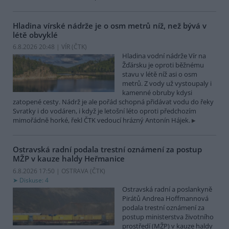
Hladina vírské nádrže je o osm metrů níž, než bývá v
létě obvyklé
6.8.2026 20:48 | VÍR (
ČTK
)
Hladina vodní nádrže Vír na
Žďársku je oproti běžnému
stavu v létě níž asi o osm
metrů. Z vody už vystoupaly i
kamenné obruby kdysi
zatopené cesty. Nádrž je ale pořád schopná přidávat vodu do řeky
Svratky i do vodáren, i když je letošní léto oproti předchozím
mimořádně horké, řekl ČTK vedoucí hrázný Antonín Hájek.
Ostravská radní podala trestní oznámení za postup
MŽP v kauze haldy Heřmanice
6.8.2026 17:50 | OSTRAVA (
ČTK
)
Diskuse: 4
Ostravská radní a poslankyně
Pirátů Andrea Hoffmannová
podala trestní oznámení za
postup ministerstva životního
prostředí (MŽP) v kauze haldy