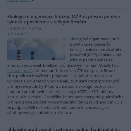
Ekologické organizace kritizují MŽP za přesun peněz z
výnosů z povolenek k velkým firmám
6.8.2026 01:17 (
ČTK
)
Diskuse: 9
Ekologické organizace Hnutí
DUHA a Greenpeace ČR
kritizují ministerstvo životního
prostředí (MŽP) za plánovaný
přesun peněz z výnosů z
emisních povolenek k velkým průmyslovým firmám. Uvedly to v
tiskové zprávě
a komentářích, které má ČTK k dispozici. Resort
chce podle nich vyčlenit z programu EUA, jehož zdrojem jsou
výnosy z aukcí emisních povolenek, 25 miliard korun pro největší
průmyslové podniky. K tomu chce podle ekologů resort snížit
podporu pro obnovitelné zdroje energie (OZE) o 15,5 miliardy
korun. MŽP v reakci ČTK sdělilo, že podpora energeticky náročného
průmyslu byla součástí Modernizačního fondu již od jeho vzniku, a
že podpora OZE nekončí, a z fondu budou financovány jak
výrobny energie, tak infrastruktura.
Jihlavský úřad vyzval k šetření s vodou, bude dělat víc