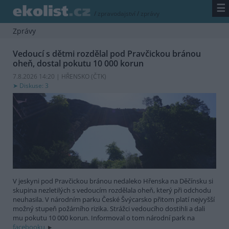
☰
/
zpravodajství
/
zprávy
Zprávy
Vedoucí s dětmi rozdělal pod Pravčickou bránou
oheň, dostal pokutu 10 000 korun
7.8.2026 14:20 | HŘENSKO (
ČTK
)
Diskuse: 3
V jeskyni pod Pravčickou bránou nedaleko Hřenska na Děčínsku si
skupina nezletilých s vedoucím rozdělala oheň, který při odchodu
neuhasila. V národním parku České Švýcarsko přitom platí nejvyšší
možný stupeň požárního rizika. Strážci vedoucího dostihli a dali
mu pokutu 10 000 korun. Informoval o tom národní park na
facebooku.