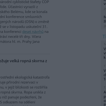
árodní cyklistické štafety COP
v
Ride. Účastníci vyrazili z
2
lského Belému, kde se konala
dní konference smluvních
M
ž
ojených národů (OSN) o změně
2
íž se v listopadu uskuteční 31.
 na konferenci
deset návrhů
na
ráví necelé tři dny. Včera
mátora hl. m. Prahy Jana
1
V
v
k
uje velká ropná skvrna z
1
V
c
ostřední ekologická katastrofa
T
uje přírodní rezervaci v
, v jejíž blízkosti se rozšířila
7
 ropná skvrna. Ropa unikla z
A
p
 u níž panuje podezření, že
o
. S odkazem na sdělení
P