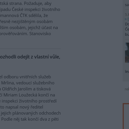
tská strana. Požaduje, aby
sa
řípadu České inspekci životního
5.
ffmannová ČTK sdělila, že
přesně nezjištěným osobám
Do
ším osobám, jejichž účast na
Če
prověřováním. Stanovisko
b
ozhodli odejít z vlastní vůle,
le
el odboru vnitřních služeb
 Mrlina, vedoucí služebního
 Oldřich Jarolím a tisková
re
í Miriam Loužecká končí na
 inspekci životního prostředí
K to napsal nový ředitel
 O jejich plánovaných odchodech
Podle něj tak končí dva z pěti