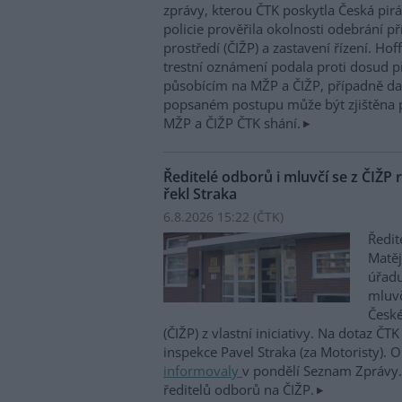
zprávy, kterou ČTK poskytla Česká pirá
policie prověřila okolnosti odebrání p
prostředí (ČIŽP) a zastavení řízení. Ho
trestní oznámení podala proti dosud 
působícím na MŽP a ČIŽP, případně dal
popsaném postupu může být zjištěna 
MŽP a ČIŽP ČTK shání.
Ředitelé odborů i mluvčí se z ČIŽP r
řekl Straka
6.8.2026 15:22 (
ČTK
)
Ředit
Matěj
úřadu
mluvč
České
(ČIŽP) z vlastní iniciativy. Na dotaz ČT
inspekce Pavel Straka (za Motoristy).
informovaly
v pondělí Seznam Zprávy. 
ředitelů odborů na ČIŽP.