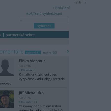
reklama
Přihlášení
rozšířené vyhledávání
a
partnerská sekce
komentáře
nejnovější
nejčtenější
Eliška Vidomus
6.8.2026
Diskuse: 6
Klimatická krize není over.
Vyzýváme vládu, aby ji přestala
norovat
Jiří Michalisko
6.8.2026
Diskuse: 13
Otevřený dopis ministerstvu
průmyslu a obchodu ohledně