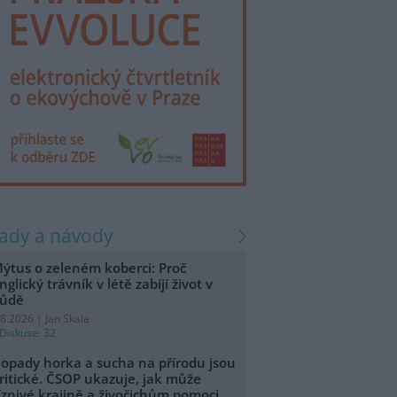
rady a návody
ýtus o zeleném koberci: Proč
nglický trávník v létě zabíjí život v
ůdě
.8.2026 | Jan Skala
Diskuse: 32
opady horka a sucha na přírodu jsou
ritické. ČSOP ukazuje, jak může
íznivé krajině a živočichům pomoci