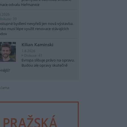
nace odvalu Heřmanice
8.2026
Diskuse: 39
stupné bydlení nevyřeší jen nová výstavba.
sko musí lépe využít renovace stávajících
udov
Kilian Kaminski
1.8.2026
Diskuse: 41
Evropa slibuje právo na opravu.
Budou ale opravy skutečně
vnější?
klama