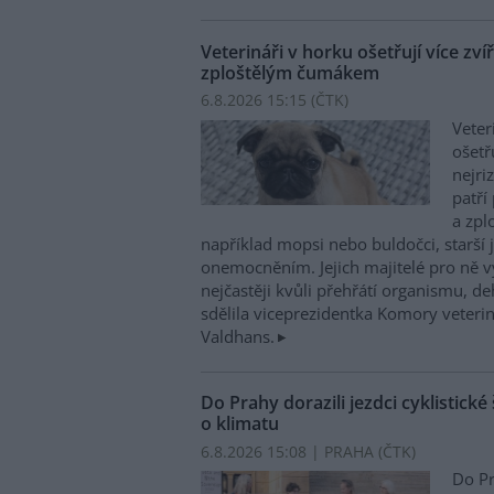
Veterináři v horku ošetřují více zví
zploštělým čumákem
6.8.2026 15:15 (
ČTK
)
Veter
ošetř
nejri
patří
a zpl
například mopsi nebo buldočci, starší j
onemocněním. Jejich majitelé pro ně vy
nejčastěji kvůli přehřátí organismu, d
sdělila viceprezidentka Komory veterin
Valdhans.
Do Prahy dorazili jezdci cyklistické
o klimatu
6.8.2026 15:08 | PRAHA (
ČTK
)
Do Pr