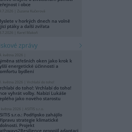
eřejnost i obce
9.7.2026 | Zuzana Kučerová
yslete v horkých dnech na volně
ijící ptáky a další zvířata
8.7.2026 | Karel Makoň
tiskové zprávy
4. května 2026 |
ýměna střešních oken jako krok k
yšší energetické účinnosti a
omfortu bydlení
1. května 2026 |
Vrchlabí do toho!
rchlabí do toho!: Vrchlabí do toho!
hce vyhrát volby. Nabízí Lukáše
eplého jako nového starostu
. května 2026 |
ASITIS s.r.o.
SITIS s.r.o.: Podřipsko zahájilo
řípravu strategie klimatické
dolnosti. Projekt
athways2Resilience propojil adaptaci