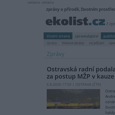
reklama
reklama
zprávy o přírodě, životním prostřed
/
zp
titulní strana
zpravodajství
public
zprávy
tiskové zprávy
co píší jiní
spe
Zprávy
Ostravská radní podal
za postup MŽP v kauze
6.8.2026 17:50 | OSTRAVA (
ČTK
)
Ostra
Andre
oznám
život
haldy