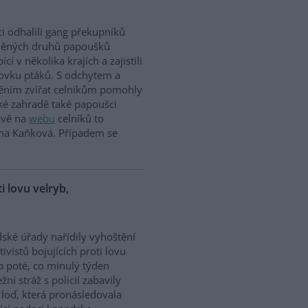
ci odhalili gang překupníků
něných druhů papoušků
cí v několika krajích a zajistili
tovku ptáků. S odchytem a
těním zvířat celníkům pomohly
ské zahradě také papoušci
rávě na
webu
celníků to
ina Kaňková. Případem se
ti lovu velryb,
dské úřady nařídily vyhoštění
tivistů bojujících proti lovu
b poté, co minulý týden
žní stráž s policií zabavily
h loď, která pronásledovala