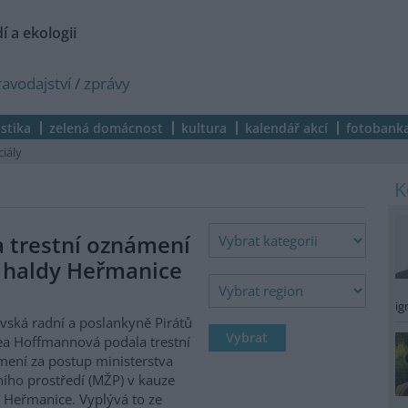
í a ekologii
ravodajství
/
zprávy
istika
zelená domácnost
kultura
kalendář akcí
fotobank
ciály
a trestní oznámení
 haldy Heřmanice
ig
vská radní a poslankyně Pirátů
a Hoffmannová podala trestní
ení za postup ministerstva
ního prostředí (MŽP) v kauze
 Heřmanice. Vyplývá to ze