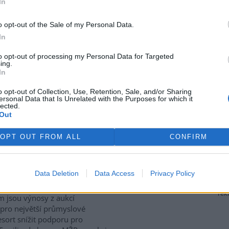
In
ívají také staré stodoly,
které ptákům poskytují úkryt i
 zemědělské krajině naopak
o opt-out of the Sale of my Personal Data.
iologie obratlovců Akademie
In
culture, Ecosystems and
to opt-out of processing my Personal Data for Targeted
ing.
In
P za přesun peněz z výnosů
o opt-out of Collection, Use, Retention, Sale, and/or Sharing
ersonal Data that Is Unrelated with the Purposes for which it
lected.
Out
gické organizace Hnutí DUHA
enpeace ČR kritizují
OPT OUT FROM ALL
CONFIRM
terstvo životního prostředí
 za plánovaný přesun peněz z
ů z emisních povolenek k
Data Deletion
Data Access
Privacy Policy
to v
tiskové zprávě
a
 Resort chce podle nich
rek
m jsou výnosy z aukcí
 pro největší průmyslové
sort snížit podporu pro