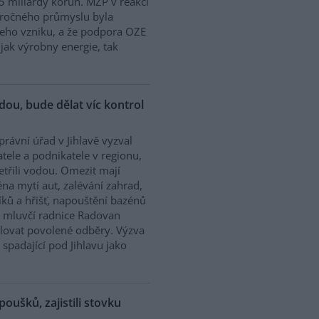
5 miliardy korun. MŽP v reakci
náročného průmyslu byla
jeho vzniku, a že podpora OZE
jak výrobny energie, tak
odou, bude dělat víc kontrol
rávní úřad v Jihlavě vyzval
tele a podnikatele v regionu,
etřili vodou. Omezit mají
na mytí aut, zalévání zahrad,
íků a hřišť, napouštění bazénů
 mluvčí radnice Radovan
olovat povolené odběry. Výzva
 spadající pod Jihlavu jako
poušků, zajistili stovku