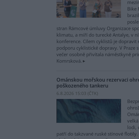
mezin
Bike 
brazi
posle
stran Rámcové úmluvy Organizace sp
klimatu, a míří do turecké Antalye, v n
konference. Cílem cyklistů je dopravit
podporu cyklistické dopravy. V Praze st
večer osobně přivítala náměstkyně pri
Komrsková.
Ománskou mořskou rezervaci ohrož
poškozeného tankeru
6.8.2026 15:03 (
ČTK
)
Bezpr
ohrož
Ománu
velká
lodi,
patří do takzvané ruské stínové flotily