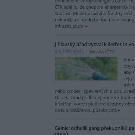
obnovitelné zdroje energie (OZE) o 15,
ČTK sdělilo, že podpora energeticky 
součástí Modernizačního fondu již od 
nekončí, a z fondu budou financovány 
infrastruktura.
Jihlavský úřad vyzval k šetření s v
6.8.2026 00:51 | JIHLAVA (
ČTK
)
Vodop
obyva
aby š
zejmé
trávn
nebo kropení zpevněných ploch, uvedl
Daněk. Úřad podle něj bude víc kontr
k šetření vodou platí pro všechny obce
obec s rozšířenou působností.
Celníci odhalili gang překupníků pa
ptáků