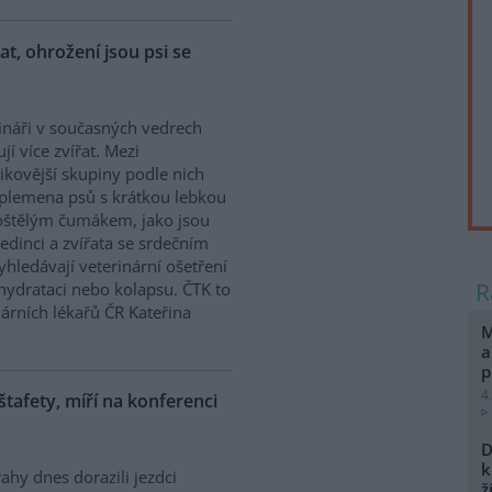
řat, ohrožení jsou psi se
ináři v současných vedrech
ují více zvířat. Mezi
zikovější skupiny podle nich
 plemena psů s krátkou lebkou
oštělým čumákem, jako jsou
edinci a zvířata se srdečním
hledávají veterinární ošetření
ehydrataci nebo kolapsu. ČTK to
árních lékařů ČR Kateřina
M
a
p
4
 štafety, míří na konferenci
D
k
ahy dnes dorazili jezdci
ž