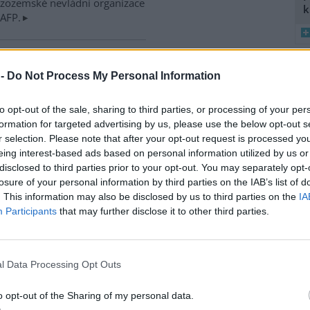
izozemské nevládní organizace
k
 AFP.
ské řeky minimální průtoky
 -
Do Not Process My Personal Information
K
)
8
 nedostatku srážek je téměř ve
K
 jihočeských řekách historicky
to opt-out of the sale, sharing to third parties, or processing of your per
O
nší průtok vody. Nejhorší je
formation for targeted advertising by us, please use the below opt-out s
9
ce v rovinatých oblastech,
r selection. Please note that after your opt-out request is processed y
O
klad na Českobudějovicku. ČTK
eing interest-based ads based on personal information utilized by us or
s
disclosed to third parties prior to your opt-out. You may separately opt-
1
losure of your personal information by third parties on the IAB’s list of
(
. This information may also be disclosed by us to third parties on the
IA
H
v zemědělské krajině,
Participants
that may further disclose it to other third parties.
p
a
iskuse: 12
ční záhumenky, tedy malá
l Data Processing Opt Outs
ka, významně zvyšují počet i
vou rozmanitost ptáků v
o opt-out of the Sharing of my personal data.
ělské krajině. Biodiverzitě