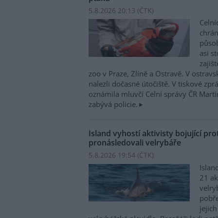
5.8.2026 20:13 (
ČTK
)
Celní
chrá
působí
asi s
zajiš
zoo v Praze, Zlíně a Ostravě. V ostrav
nalezli dočasné útočiště. V tiskové zp
oznámila mluvčí Celní správy ČR Mart
zabývá policie.
Island vyhostí aktivisty bojující pro
pronásledovali velrybáře
5.8.2026 19:54 (
ČTK
)
Islan
21 ak
velry
pobře
jejic