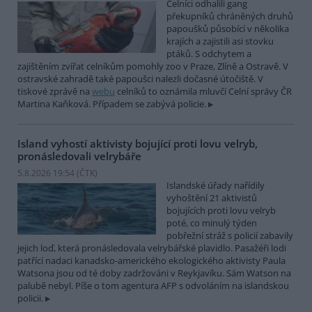
Celníci odhalili gang
překupníků chráněných druhů
papoušků působící v několika
krajích a zajistili asi stovku
ptáků. S odchytem a
zajištěním zvířat celníkům pomohly zoo v Praze, Zlíně a Ostravě. V
ostravské zahradě také papoušci nalezli dočasné útočiště. V
tiskové zprávě na
webu
celníků to oznámila mluvčí Celní správy ČR
Martina Kaňková. Případem se zabývá policie.
Island vyhostí aktivisty bojující proti lovu velryb,
pronásledovali velrybáře
5.8.2026 19:54 (
ČTK
)
Islandské úřady nařídily
vyhoštění 21 aktivistů
bojujících proti lovu velryb
poté, co minulý týden
pobřežní stráž s policií zabavily
jejich loď, která pronásledovala velrybářské plavidlo. Pasažéři lodi
patřící nadaci kanadsko-amerického ekologického aktivisty Paula
Watsona jsou od té doby zadržováni v Reykjavíku. Sám Watson na
palubě nebyl. Píše o tom agentura AFP s odvoláním na islandskou
policii.