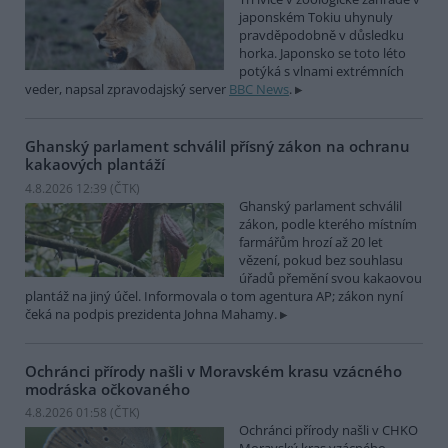
japonském Tokiu uhynuly
pravděpodobně v důsledku
horka. Japonsko se toto léto
potýká s vlnami extrémních
veder, napsal zpravodajský server
BBC News
.
Ghanský parlament schválil přísný zákon na ochranu
kakaových plantáží
4.8.2026 12:39 (
ČTK
)
Ghanský parlament schválil
zákon, podle kterého místním
farmářům hrozí až 20 let
vězení, pokud bez souhlasu
úřadů přemění svou kakaovou
plantáž na jiný účel. Informovala o tom agentura AP; zákon nyní
čeká na podpis prezidenta Johna Mahamy.
Ochránci přírody našli v Moravském krasu vzácného
modráska očkovaného
4.8.2026 01:58 (
ČTK
)
Ochránci přírody našli v CHKO