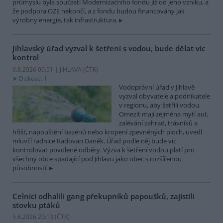
průmyslu byla součástí Modernizačního fondu již od jeho vzniku, a
že podpora OZE nekončí, a z fondu budou financovány jak
výrobny energie, tak infrastruktura.
Jihlavský úřad vyzval k šetření s vodou, bude dělat víc
kontrol
6.8.2026 00:51 | JIHLAVA (
ČTK
)
Diskuse: 1
Vodoprávní úřad v Jihlavě
vyzval obyvatele a podnikatele
v regionu, aby šetřili vodou.
Omezit mají zejména mytí aut,
zalévání zahrad, trávníků a
hřišť, napouštění bazénů nebo kropení zpevněných ploch, uvedl
mluvčí radnice Radovan Daněk. Úřad podle něj bude víc
kontrolovat povolené odběry. Výzva k šetření vodou platí pro
všechny obce spadající pod Jihlavu jako obec s rozšířenou
působností.
Celníci odhalili gang překupníků papoušků, zajistili
stovku ptáků
5.8.2026 20:13 (
ČTK
)