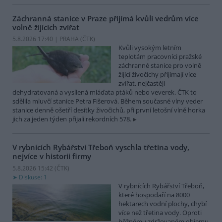
Záchranná stanice v Praze přijímá kvůli vedrům více
volně žijících zvířat
5.8.2026 17:40 | PRAHA (
ČTK
)
Kvůli vysokým letním
teplotám pracovníci pražské
záchranné stanice pro volně
žijící živočichy přijímají více
zvířat, nejčastěji
dehydratovaná a vysílená mláďata ptáků nebo veverek. ČTK to
sdělila mluvčí stanice Petra Fišerová. Během současné vlny veder
stanice denně ošetří desítky živočichů, při první letošní vlně horka
jich za jeden týden přijali rekordních 578.
V rybnících Rybářství Třeboň vyschla třetina vody,
nejvíce v historii firmy
5.8.2026 15:42 (
ČTK
)
Diskuse: 1
V rybnících Rybářství Třeboň,
které hospodaří na 8000
hektarech vodní plochy, chybí
více než třetina vody. Oproti
běžnému zdržovaném objemu