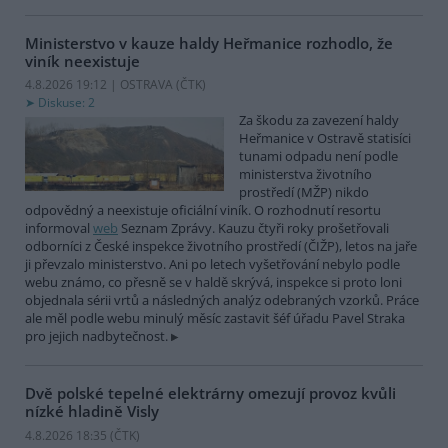
Ministerstvo v kauze haldy Heřmanice rozhodlo, že
viník neexistuje
4.8.2026 19:12 | OSTRAVA (
ČTK
)
Diskuse: 2
Za škodu za zavezení haldy
Heřmanice v Ostravě statisíci
tunami odpadu není podle
ministerstva životního
prostředí (MŽP) nikdo
odpovědný a neexistuje oficiální viník. O rozhodnutí resortu
informoval
web
Seznam Zprávy. Kauzu čtyři roky prošetřovali
odborníci z České inspekce životního prostředí (ČIŽP), letos na jaře
ji převzalo ministerstvo. Ani po letech vyšetřování nebylo podle
webu známo, co přesně se v haldě skrývá, inspekce si proto loni
objednala sérii vrtů a následných analýz odebraných vzorků. Práce
ale měl podle webu minulý měsíc zastavit šéf úřadu Pavel Straka
pro jejich nadbytečnost.
Dvě polské tepelné elektrárny omezují provoz kvůli
nízké hladině Visly
4.8.2026 18:35 (
ČTK
)