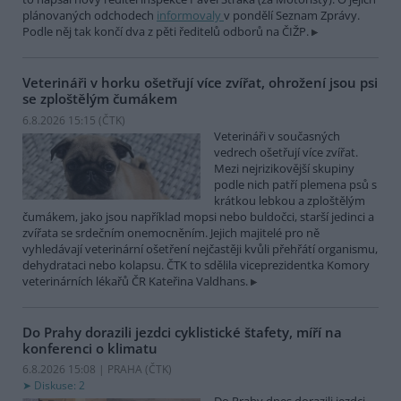
plánovaných odchodech
informovaly
v pondělí Seznam Zprávy.
Podle něj tak končí dva z pěti ředitelů odborů na ČIŽP.
Veterináři v horku ošetřují více zvířat, ohrožení jsou psi
se zploštělým čumákem
6.8.2026 15:15 (
ČTK
)
Veterináři v současných
vedrech ošetřují více zvířat.
Mezi nejrizikovější skupiny
podle nich patří plemena psů s
krátkou lebkou a zploštělým
čumákem, jako jsou například mopsi nebo buldočci, starší jedinci a
zvířata se srdečním onemocněním. Jejich majitelé pro ně
vyhledávají veterinární ošetření nejčastěji kvůli přehřátí organismu,
dehydrataci nebo kolapsu. ČTK to sdělila viceprezidentka Komory
veterinárních lékařů ČR Kateřina Valdhans.
Do Prahy dorazili jezdci cyklistické štafety, míří na
konferenci o klimatu
6.8.2026 15:08 | PRAHA (
ČTK
)
Diskuse: 2