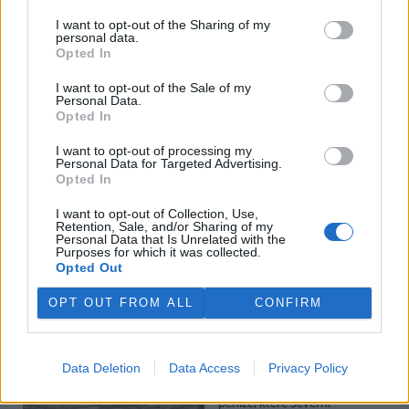
I want to opt-out of the Sharing of my
personal data.
Potok Bylanka v Pardubicích vyschl. Městský obvod
Opted In
chce, aby Povodí Labe vyčistilo koryto
5.8.2026 10:26 | PARDUBICE (
ČTK
)
I want to opt-out of the Sale of my
Diskuse: 1
Personal Data.
Potok Bylanka v Pardubicích v
Opted In
důsledku dlouhodobě nízkých
průtoků a suchého počasí
I want to opt-out of processing my
Personal Data for Targeted Advertising.
vyschl. Městský obvod VI chce
Opted In
využít období bez vody k
vyčištění koryta, a obrátil se proto se žádostí na správce toku,
I want to opt-out of Collection, Use,
Povodí Labe. Organizace ale požadavek odmítla s tím, že údržbu
Retention, Sale, and/or Sharing of my
dělala už v červnu a další zásah v tuto chvíli neplánuje, zjistila ČTK.
Personal Data that Is Unrelated with the
Purposes for which it was collected.
Opted Out
Červený chce peníze ušetřené za rekultivaci rozdělit
OPT OUT FROM ALL
CONFIRM
obcím podle původní dohody
5.8.2026 01:29 (
ČTK
)
Diskuse: 2
Data Deletion
Data Access
Privacy Policy
Ministr životního prostředí
Igor Červený (Motoristé) chce
peníze, které Severní