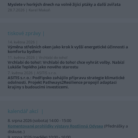
Myslete v horkých dnech na volně žijící ptáky a další zvířata
28.7.2026 | Karel Makoň
tiskové zprávy
14. května 2026 |
Výměna střešních oken jako krok k vyšší energetické účinnosti a
komfortu bydlení
11. května 2026 |
Vrchlabí do toho!
Vrchlabí do toho!: Vrchlabí do toho! chce vyhrát volby. Nabízí
Lukáše Teplého jako nového starostu
7. května 2026 |
ASITIS s.r.o.
ASITIS s.r.o.: Podřipsko zahájilo přípravu strategie klimatické
odolnosti. Projekt Pathways2Resilience propojil adaptaci
krajiny s budoucími investicemi.
kalendář akcí
8. srpna 2026 (sobota) 14:00 - 15:00
Komentované prohlídky výstavy Rostlinná Odysea
(Přednášky a
diskuse, )
9. srpna 2026 (neděle) 10:00 - 16:00