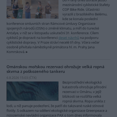
Do Prahy dnes dorazili jezdci
mezinárodní cyklistické štafety
COP Bike Ride. Účastníci
vyrazili z brazilského Belému,
kde se konala poslední
konference smluvních stran Rámcové úmluvy Organizace
spojených národů (OSN) o změně klimatu, a míří do turecké
Antalye, v níž se v listopadu uskuteční 31. konference. Cílem
cyklistů je dopravit na konferenci
deset návrhů
na podporu
cyklistické dopravy. V Praze stráví necelé tři dny. Včera večer
osobně přivítala náměstkyně primátora hl. m. Prahy Jana
Komrsková.
Ománskou mořskou rezervaci ohrožuje velká ropná
skvrna z poškozeného tankeru
6.8.2026 15:03 (
ČTK
)
Bezprostřední ekologická
katastrofa ohrožuje přírodní
rezervaci v Ománu, v jejíž
blízkosti se rozšířila velká
ropná skvrna. Ropa unikla z
lodi, u níž panuje podezření, že patří do takzvané ruské stínové
flotily. S odkazem na sdělení ekologické organizace Greenpeace a
nizozemské nevládní organizace PAX o tom dnes informovala