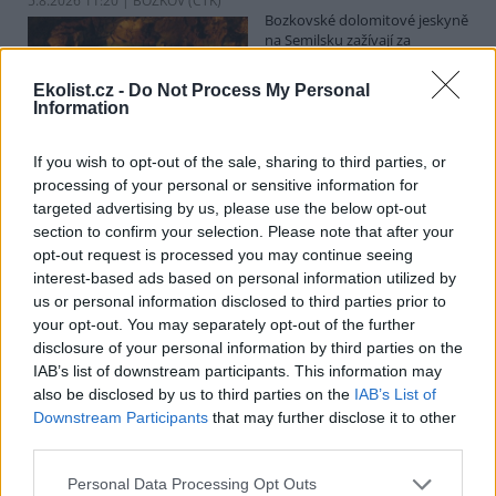
5.8.2026 11:20 | BOZKOV (
ČTK
)
Bozkovské dolomitové jeskyně
na Semilsku zažívají za
současných tropických teplot
nečekaný nápor. Jde sice o
Ekolist.cz -
Do Not Process My Personal
jedno z nejchladnějších míst v
Information
Libereckém kraji, které má stálou teplotu mezi 7,5 až devíti stupni
Celsia, přesto v minulosti podle vedoucího Bozkovských jeskyní
Dušana Milky k nim lidé přicházeli spíše v době, když bylo nevlídno.
If you wish to opt-out of the sale, sharing to third parties, or
processing of your personal or sensitive information for
targeted advertising by us, please use the below opt-out
section to confirm your selection. Please note that after your
V pěti zemích Amazonie zatkli stovky lidí kvůli
opt-out request is processed you may continue seeing
environmentální kriminalitě
interest-based ads based on personal information utilized by
5.8.2026 10:34 | BOGOTÁ (
ČTK
)
us or personal information disclosed to third parties prior to
Policisté v pěti zemích ležících
your opt-out. You may separately opt-out of the further
v Amazonii pozatýkali stovky
lidí a zabavili dřevo, minerály i
disclosure of your personal information by third parties on the
zvířata v hodnotě přes 280
IAB’s list of downstream participants. This information may
milionů dolarů (kolem 5,9
also be disclosed by us to third parties on the
IAB’s List of
miliard korun) při jednom z největších koordinovaných zásahů
Downstream Participants
that may further disclose it to other
proti environmentální kriminalitě v největším deštném pralese
third parties.
světa. Napsala to agentura AP, podle níž se do operace nazvané
Zelený štít 2026 zapojily Bolívie, Brazílie, Kolumbie, Ekvádor a Peru.
Personal Data Processing Opt Outs