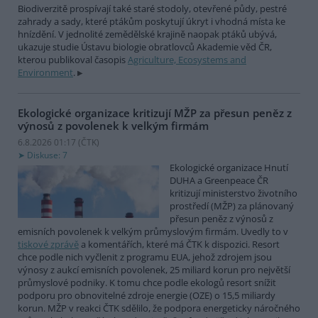
Biodiverzitě prospívají také staré stodoly, otevřené půdy, pestré
zahrady a sady, které ptákům poskytují úkryt i vhodná místa ke
hnízdění. V jednolité zemědělské krajině naopak ptáků ubývá,
ukazuje studie Ústavu biologie obratlovců Akademie věd ČR,
kterou publikoval časopis
Agriculture, Ecosystems and
Environment
.
Ekologické organizace kritizují MŽP za přesun peněz z
výnosů z povolenek k velkým firmám
6.8.2026 01:17 (
ČTK
)
Diskuse: 7
Ekologické organizace Hnutí
DUHA a Greenpeace ČR
kritizují ministerstvo životního
prostředí (MŽP) za plánovaný
přesun peněz z výnosů z
emisních povolenek k velkým průmyslovým firmám. Uvedly to v
tiskové zprávě
a komentářích, které má ČTK k dispozici. Resort
chce podle nich vyčlenit z programu EUA, jehož zdrojem jsou
výnosy z aukcí emisních povolenek, 25 miliard korun pro největší
průmyslové podniky. K tomu chce podle ekologů resort snížit
podporu pro obnovitelné zdroje energie (OZE) o 15,5 miliardy
korun. MŽP v reakci ČTK sdělilo, že podpora energeticky náročného