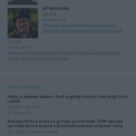
Jiří Michalisko
6.8.2026
Diskuse: 16
Otevřený dopis ministerstvu průmyslu a
obchodu ohledně sanace odvalu Heřmanice
5.8.2026
Diskuse: 39
Dostupné bydlení nevyřeší jen nová výstavba. Česko musí lépe
využít renovace stávajících budov
rady a návody
Mýtus o zeleném koberci: Proč anglický trávník v létě zabíjí život
v půdě
4.8.2026 | Jan Skala
Diskuse: 32
Dopady horka a sucha na přírodu jsou kritické. ČSOP ukazuje,
jak může žíznivé krajině a živočichům pomoci veřejnost i obce
29.7.2026 | Zuzana Kučerová