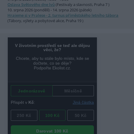
Oslava Světového dne lvů
(Festivaly a slavnosti, Praha 7 )
10. srpna 2026 (pondělí) - 14. srpna 2026 (pátek)
Hrajeme si v Pralese - 2. turnus příměstského letního tábora
(Tábory, výlety a pobytové akce, Praha 19 )