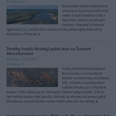
Diskuse: 4
Dvě polské tepelné elektrárny
omezují svůj provoz kvůli vlně
veder a nízké hladině vody v
řece Visle, kterou používají k
chlazení. Napsala to tisková
agentura
PAP
, podle níž k tomuto kroku přistoupily elektrárny
Kozienice a Polaniec.
Desítky hasičů likvidují požár lesa na Šumavě
Aktualizováno
4.8.2026 17:13 (
ČTK
)
Diskuse: 2
Požár přibližně šesti hektarů
lesa a louky u šumavských
Nezdic na Klatovsku se přestal
šířit. Vrtulník s bambivakem
odletěl zhruba po 1,5 hodině
kolem 17:00. Zasahuje až 150 hasičů. Nikdo nebyl zraněn. ČTK to
řekl velitel zásahu Aleš Bucifal. Odhadl, že ohniska se budou ještě
dohašovat a hasiči budou místo hlídat přes noc do středy.