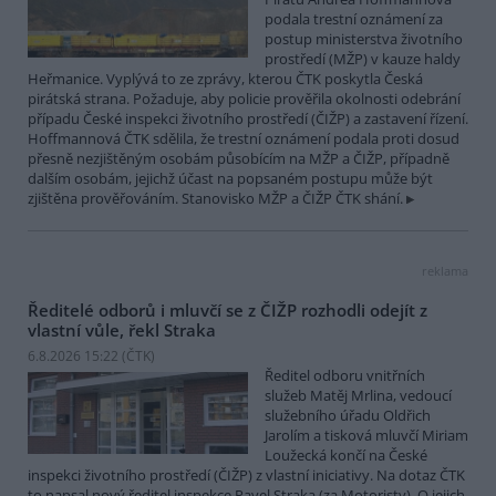
podala trestní oznámení za
postup ministerstva životního
prostředí (MŽP) v kauze haldy
Heřmanice. Vyplývá to ze zprávy, kterou ČTK poskytla Česká
pirátská strana. Požaduje, aby policie prověřila okolnosti odebrání
případu České inspekci životního prostředí (ČIŽP) a zastavení řízení.
Hoffmannová ČTK sdělila, že trestní oznámení podala proti dosud
přesně nezjištěným osobám působícím na MŽP a ČIŽP, případně
dalším osobám, jejichž účast na popsaném postupu může být
zjištěna prověřováním. Stanovisko MŽP a ČIŽP ČTK shání.
reklama
Ředitelé odborů i mluvčí se z ČIŽP rozhodli odejít z
vlastní vůle, řekl Straka
6.8.2026 15:22 (
ČTK
)
Ředitel odboru vnitřních
služeb Matěj Mrlina, vedoucí
služebního úřadu Oldřich
Jarolím a tisková mluvčí Miriam
Loužecká končí na České
inspekci životního prostředí (ČIŽP) z vlastní iniciativy. Na dotaz ČTK
to napsal nový ředitel inspekce Pavel Straka (za Motoristy). O jejich