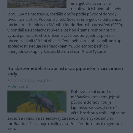
energetická ušetřila na
rekultivacích hnědouhelného
lomu ČSA na Mostecku, rozdělit obcím podle původní dohody.
Uvedl to na síti
X
. Původně chtěla Severní energetická dát peníze
obcím prostřednictvím Státního fondu životního prostředí (SFŽP),
v pondělí ale společnost uvedla, že hodlá sama rozhodnout o
využití peněz a že chce ohledně výše podpory jednat přímo s
obcemi v okolí těžební oblasti. Červeného krok překvapil, postup
společnosti sleduje se znepokojením. Společnost patří do
energetické skupiny Sev.en, kterou vlastní Pavel Tykač.
Italské zemědělce trápí listokaz japonský ničící vinice i
sady
5.8.2026 01:12 | ŘÍM (
ČTK
)
Diskuse: 2
Duhově zelení brouci s
měňavými krovkami, jejichž
původní domovinou je
Japonsko, se stávají čím dál
větší hrozbou v Itálii. Rojí se po
sadech a vinicích a zanechávají za sebou listy s vykousanými
mřížkami, což oslabuje rostliny a snižuje úrodu, napsala agentura
AP.