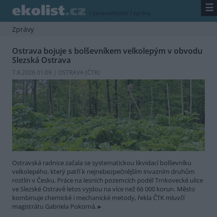
☰
/
zpravodajství
/
zprávy
Zprávy
Ostrava bojuje s bolševníkem velkolepým v obvodu
Slezská Ostrava
7.8.2026 01:09 | OSTRAVA (
ČTK
)
Ostravská radnice začala se systematickou likvidací bolševníku
velkolepého, který patří k nejnebezpečnějším invazním druhům
rostlin v Česku. Práce na lesních pozemcích podél Trnkovecké ulice
ve Slezské Ostravě letos vyjdou na více než 66 000 korun. Město
kombinuje chemické i mechanické metody, řekla ČTK mluvčí
magistrátu Gabriela Pokorná.