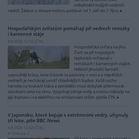
odbahnění malých vodních
nádrží. Žádost o dotace mohou podávat od 7. září do 7. října.
Hospodářským zvířatům pomáhají při vedrech remízky
i kamenné stáje
4.8.2026 12:52 (
ČTK
)
Hospodářská zvířata na jihu
Čech se při tropických
teplotách ochlazují v
remízkách i kamenných stájích.
Někteří jihočeští farmáři
vypouštějí krávy, ovce či koně na pastviny v noci a v největších
vedrech je nechávají uvnitř chladnějších budov. Kvůli suchu
neroste na loukách tráva a zemědělci musí dobytek přikrmovat
zásobami sena na zimu. Vysychají zdroje vody a rostou náklady na
její dopravu i na elektřinu na ochlazování zvířat, zjistila ČTK.
V Japonsku, které bojuje s extrémními vedry, uhynuly
tři lvice, píše BBC News
4.8.2026 12:42 (
ČTK
)
Diskuse: 2
Tři lvice v zoologické zahradě v