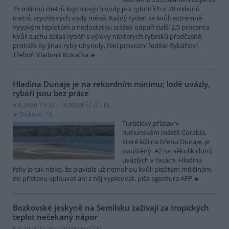
75 milionů metrů krychlových vody je v rybnících o 28 milionů
metrů krychlových vody méně. Každý týden se kvůli extrémně
vysokým teplotám a nedostatku srážek odpaří další 2,5 procenta.
Kvůli suchu začali rybáři s výlovy některých rybníků předčasně,
protože by jinak ryby uhynuly, řekl provozní ředitel Rybářství
Třeboň Vladimír Kukačka.
Hladina Dunaje je na rekordním minimu; lodě uvázly,
rybáři jsou bez práce
5.8.2026 15:37 | BUKUREŠŤ (
ČTK
)
Diskuse: 16
Turistický přístav v
rumunském městě Corabia,
které leží na břehu Dunaje, je
opuštěný. Až na několik člunů
uvázlých v řasách. Hladina
řeky je tak nízko, že plavidla už nemohou kvůli písčitým mělčinám
do přístavu vplouvat ani z něj vyplouvat, píše agentura AFP.
Bozkovské jeskyně na Semilsku zažívají za tropických
teplot nečekaný nápor