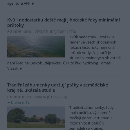
agentura AFP.
Kvůli nedostatku deště mají jihočeské řeky minimální
průtoky
6.8.2026 14:24 | ČESKÉ BUDĚJOVICE (
ČTK
)
Kvůli nedostatku srážek je
téměř ve všech jihočeských
řekách historicky nejmenší
průtok vody. Nejhorší je
situace v rovinatých oblastech,
například na Českobudějovicku. ČTK to řekl hydrolog Tomáš
Vlasák.
Tradiční záhumenky udržují ptáky v zemědělské
krajině, ukázala studie
6.8.2026 01:23 | PRAHA (
ČTK/Ekolist
)
Diskuse: 12
Tradiční záhumenky, tedy
malá políčka, významně
zvyšují počet i druhovou
rozmanitost ptáků v
zemědělské krajině.