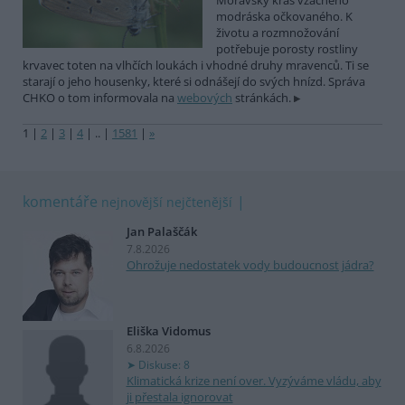
Moravský kras vzácného
modráska očkovaného. K
životu a rozmnožování
potřebuje porosty rostliny
krvavec toten na vlhčích loukách i vhodné druhy mravenců. Ti se
starají o jeho housenky, které si odnášejí do svých hnízd. Správa
CHKO o tom informovala na
webových
stránkách.
1
|
2
|
3
|
4
|
..
|
1581
|
»
komentáře
nejnovější
nejčtenější
Jan Palaščák
7.8.2026
Ohrožuje nedostatek vody budoucnost jádra?
Eliška Vidomus
6.8.2026
Diskuse: 8
Klimatická krize není over. Vyzýváme vládu, aby
ji přestala ignorovat