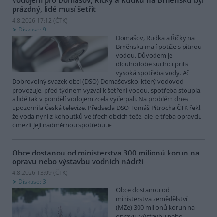
Vodojem pro Domašov, Říčky a Rudku na Brněnsku byl
prázdný, lidé musí šetřit
4.8.2026 17:12 (
ČTK
)
Diskuse: 9
Domašov, Rudka a Říčky na
Brněnsku mají potíže s pitnou
vodou. Důvodem je
dlouhodobé sucho i příliš
vysoká spotřeba vody. Ač
Dobrovolný svazek obcí (DSO) Domašovsko, který vodovod
provozuje, před týdnem vyzval k šetření vodou, spotřeba stoupla,
a lidé tak v pondělí vodojem zcela vyčerpali. Na problém dnes
upozornila Česká televize. Předseda DSO Tomáš Pitrocha ČTK řekl,
že voda nyní z kohoutků ve třech obcích teče, ale je třeba opravdu
omezit její nadměrnou spotřebu.
Obce dostanou od ministerstva 300 milionů korun na
opravu nebo výstavbu vodních nádrží
4.8.2026 13:09 (
ČTK
)
Diskuse: 3
Obce dostanou od
ministerstva zemědělství
(MZe) 300 milionů korun na
opravu, výstavbu nebo