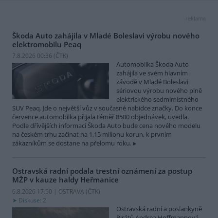
reklama
Škoda Auto zahájila v Mladé Boleslavi výrobu nového
elektromobilu Peaq
7.8.2026 00:36 (
ČTK
)
Automobilka Škoda Auto
zahájila ve svém hlavním
závodě v Mladé Boleslavi
sériovou výrobu nového plně
elektrického sedmimístného
SUV Peaq. Jde o největší vůz v současné nabídce značky. Do konce
července automobilka přijala téměř 8500 objednávek, uvedla.
Podle dřívějších informací Škoda Auto bude cena nového modelu
na českém trhu začínat na 1,15 milionu korun, k prvním
zákazníkům se dostane na přelomu roku.
Ostravská radní podala trestní oznámení za postup
MŽP v kauze haldy Heřmanice
6.8.2026 17:50 | OSTRAVA (
ČTK
)
Diskuse: 2
Ostravská radní a poslankyně
Pirátů Andrea Hoffmannová