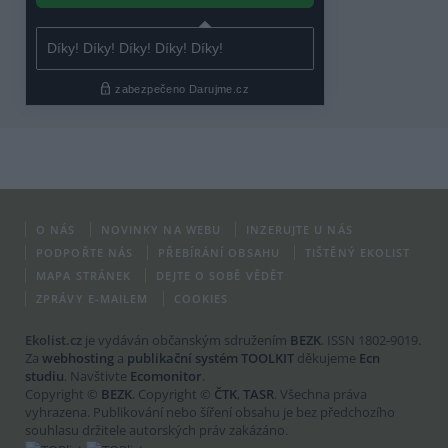
O NÁS
NOVINKY NA WEBU
INZERUJTE U NÁS
PODPOŘTE NÁS
PŘEBÍRÁNÍ OBSAHU
TIŠTĚNÝ EKOLIST
MAPA STRÁNEK
DEJTE O SOBĚ VĚDĚT
ZPRÁVY E-MAILEM
COOKIES
Ekolist.cz
je vydáván občanským sdružením
BEZK
. ISSN 1802-9019.
Za
webhosting
a
publikační systém TOOLKIT
děkujeme
Ecn
studiu
. Navštivte
Ecomonitor
.
Copyright ©
BEZK
. Copyright ©
ČTK
,
TASR
. Všechna práva
vyhrazena. Publikování nebo šíření obsahu je bez předchozího
souhlasu držitele autorských práv zakázáno.