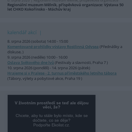
6. srpna 2026 |
Regionální muzeum Mělník, příspěvková organizace
Regionální muzeum Mělník, příspěvková organizace: Výstava 50
let CHKO Kokořínsko - Máchův kraj
kalendář akcí
8. srpna 2026 (sobota) 14:00 - 15:00
Komentované prohlídky výstavy Rostlinná Odysea
(Přednášky a
diskuse, )
9. srpna 2026 (neděle) 10:00 - 16:00
Oslava Světového dne lvů
(Festivaly a slavnosti, Praha 7 )
10. srpna 2026 (pondělí) - 14. srpna 2026 (pátek)
Hrajeme si v Pralese - 2. turnus příměstského letního tábora
(Tábory, výlety a pobytové akce, Praha 19 )