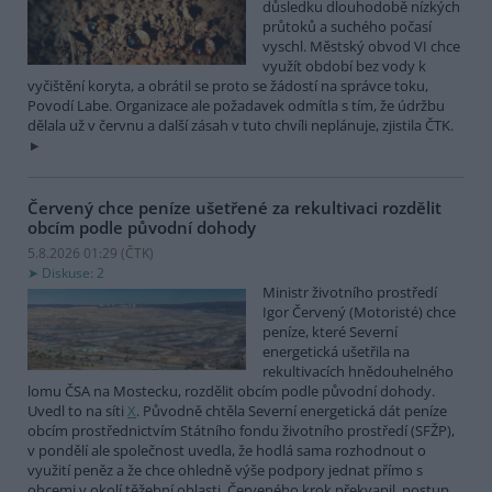
důsledku dlouhodobě nízkých
průtoků a suchého počasí
vyschl. Městský obvod VI chce
využít období bez vody k
vyčištění koryta, a obrátil se proto se žádostí na správce toku,
Povodí Labe. Organizace ale požadavek odmítla s tím, že údržbu
dělala už v červnu a další zásah v tuto chvíli neplánuje, zjistila ČTK.
Červený chce peníze ušetřené za rekultivaci rozdělit
obcím podle původní dohody
5.8.2026 01:29 (
ČTK
)
Diskuse: 2
Ministr životního prostředí
Igor Červený (Motoristé) chce
peníze, které Severní
energetická ušetřila na
rekultivacích hnědouhelného
lomu ČSA na Mostecku, rozdělit obcím podle původní dohody.
Uvedl to na síti
X
. Původně chtěla Severní energetická dát peníze
obcím prostřednictvím Státního fondu životního prostředí (SFŽP),
v pondělí ale společnost uvedla, že hodlá sama rozhodnout o
využití peněz a že chce ohledně výše podpory jednat přímo s
obcemi v okolí těžební oblasti. Červeného krok překvapil, postup