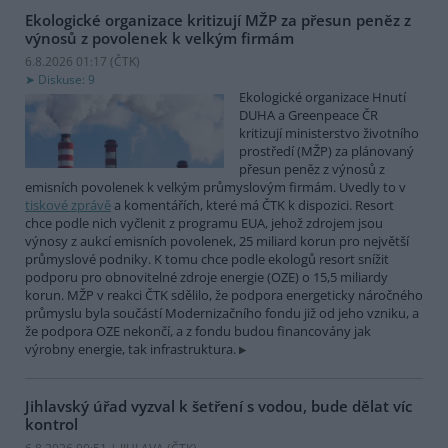
Ekologické organizace kritizují MŽP za přesun peněz z
výnosů z povolenek k velkým firmám
6.8.2026 01:17 (
ČTK
)
Diskuse: 9
Ekologické organizace Hnutí
DUHA a Greenpeace ČR
kritizují ministerstvo životního
prostředí (MŽP) za plánovaný
přesun peněz z výnosů z
emisních povolenek k velkým průmyslovým firmám. Uvedly to v
tiskové zprávě
a komentářích, které má ČTK k dispozici. Resort
chce podle nich vyčlenit z programu EUA, jehož zdrojem jsou
výnosy z aukcí emisních povolenek, 25 miliard korun pro největší
průmyslové podniky. K tomu chce podle ekologů resort snížit
podporu pro obnovitelné zdroje energie (OZE) o 15,5 miliardy
korun. MŽP v reakci ČTK sdělilo, že podpora energeticky náročného
průmyslu byla součástí Modernizačního fondu již od jeho vzniku, a
že podpora OZE nekončí, a z fondu budou financovány jak
výrobny energie, tak infrastruktura.
Jihlavský úřad vyzval k šetření s vodou, bude dělat víc
kontrol