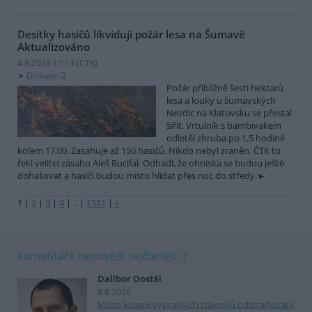
Desítky hasičů likvidují požár lesa na Šumavě
Aktualizováno
4.8.2026 17:13 (
ČTK
)
Diskuse: 2
Požár přibližně šesti hektarů
lesa a louky u šumavských
Nezdic na Klatovsku se přestal
šířit. Vrtulník s bambivakem
odletěl zhruba po 1,5 hodině
kolem 17:00. Zasahuje až 150 hasičů. Nikdo nebyl zraněn. ČTK to
řekl velitel zásahu Aleš Bucifal. Odhadl, že ohniska se budou ještě
dohašovat a hasiči budou místo hlídat přes noc do středy.
1
|
2
|
3
|
4
|
..
|
1581
|
»
komentáře
nejnovější
nejčtenější
Dalibor Dostál
8.8.2026
Místo kosení vyprahlých trávníků odstraňování