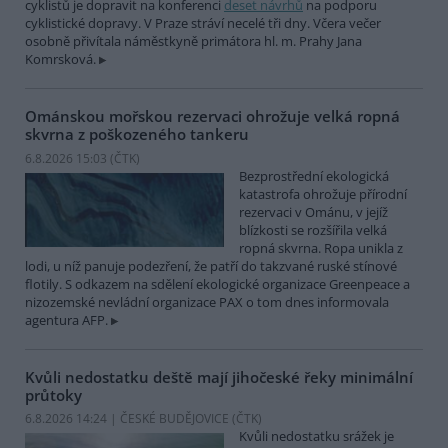
cyklistů je dopravit na konferenci
deset návrhů
na podporu
cyklistické dopravy. V Praze stráví necelé tři dny. Včera večer
osobně přivítala náměstkyně primátora hl. m. Prahy Jana
Komrsková.
Ománskou mořskou rezervaci ohrožuje velká ropná
skvrna z poškozeného tankeru
6.8.2026 15:03 (
ČTK
)
Bezprostřední ekologická
katastrofa ohrožuje přírodní
rezervaci v Ománu, v jejíž
blízkosti se rozšířila velká
ropná skvrna. Ropa unikla z
lodi, u níž panuje podezření, že patří do takzvané ruské stínové
flotily. S odkazem na sdělení ekologické organizace Greenpeace a
nizozemské nevládní organizace PAX o tom dnes informovala
agentura AFP.
Kvůli nedostatku deště mají jihočeské řeky minimální
průtoky
6.8.2026 14:24 | ČESKÉ BUDĚJOVICE (
ČTK
)
Kvůli nedostatku srážek je