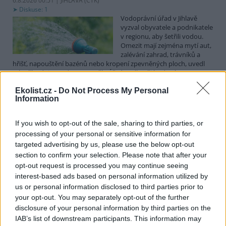
6.8.2026 00:51 | JIHLAVA (
ČTK
)
Diskuse: 1
Vodoprávní úřad v Jihlavě
vyzval obyvatele a podnikatele
v regionu, aby šetřili vodou.
Omezit mají zejména mytí aut,
zalévání zahrad, trávníků a
hřišť, napouštění bazénů nebo kropení zpevněných ploch, uvedl
mluvčí radnice Radovan Daněk. Úřad podle něj bude víc
kontrolovat povolené odběry. Výzva k šetření vodou platí pro
Ekolist.cz -
Do Not Process My Personal
všechny obce spadající pod Jihlavu jako obec s rozšířenou
Information
působností.
If you wish to opt-out of the sale, sharing to third parties, or
Celníci odhalili gang překupníků papoušků, zajistili
processing of your personal or sensitive information for
stovku ptáků
targeted advertising by us, please use the below opt-out
5.8.2026 20:13 (
ČTK
)
section to confirm your selection. Please note that after your
Celníci odhalili gang
opt-out request is processed you may continue seeing
překupníků chráněných druhů
interest-based ads based on personal information utilized by
papoušků působící v několika
krajích a zajistili asi stovku
us or personal information disclosed to third parties prior to
ptáků. S odchytem a
your opt-out. You may separately opt-out of the further
zajištěním zvířat celníkům pomohly zoo v Praze, Zlíně a Ostravě. V
disclosure of your personal information by third parties on the
ostravské zahradě také papoušci nalezli dočasné útočiště. V
IAB’s list of downstream participants. This information may
tiskové zprávě na
webu
celníků to oznámila mluvčí Celní správy ČR