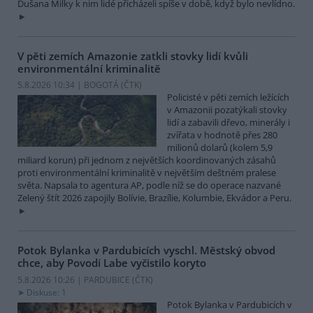
Dušana Milky k nim lidé přicházeli spíše v době, když bylo nevlídno.
V pěti zemích Amazonie zatkli stovky lidí kvůli
environmentální kriminalitě
5.8.2026 10:34 | BOGOTÁ (
ČTK
)
Policisté v pěti zemích ležících
v Amazonii pozatýkali stovky
lidí a zabavili dřevo, minerály i
zvířata v hodnotě přes 280
milionů dolarů (kolem 5,9
miliard korun) při jednom z největších koordinovaných zásahů
proti environmentální kriminalitě v největším deštném pralese
světa. Napsala to agentura AP, podle níž se do operace nazvané
Zelený štít 2026 zapojily Bolívie, Brazílie, Kolumbie, Ekvádor a Peru.
Potok Bylanka v Pardubicích vyschl. Městský obvod
chce, aby Povodí Labe vyčistilo koryto
5.8.2026 10:26 | PARDUBICE (
ČTK
)
Diskuse: 1
Potok Bylanka v Pardubicích v