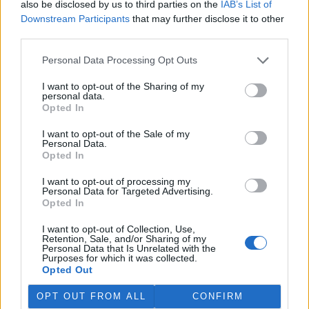
also be disclosed by us to third parties on the
IAB’s List of
Martina Kaňková. Případem se zabývá policie.
Downstream Participants
that may further disclose it to other
third parties.
Island vyhostí aktivisty bojující proti lovu velryb,
pronásledovali velrybáře
Personal Data Processing Opt Outs
5.8.2026 19:54 (
ČTK
)
I want to opt-out of the Sharing of my
Islandské úřady nařídily
personal data.
vyhoštění 21 aktivistů
Opted In
bojujících proti lovu velryb
poté, co minulý týden
I want to opt-out of the Sale of my
pobřežní stráž s policií zabavily
Personal Data.
jejich loď, která pronásledovala velrybářské plavidlo. Pasažéři lodi
Opted In
patřící nadaci kanadsko-amerického ekologického aktivisty Paula
Watsona jsou od té doby zadržováni v Reykjavíku. Sám Watson na
I want to opt-out of processing my
palubě nebyl. Píše o tom agentura AFP s odvoláním na islandskou
Personal Data for Targeted Advertising.
policii.
Opted In
I want to opt-out of Collection, Use,
Záchranná stanice v Praze přijímá kvůli vedrům více
Retention, Sale, and/or Sharing of my
Personal Data that Is Unrelated with the
volně žijících zvířat
Purposes for which it was collected.
5.8.2026 17:40 | PRAHA (
ČTK
)
Opted Out
Kvůli vysokým letním
teplotám pracovníci pražské
OPT OUT FROM ALL
CONFIRM
záchranné stanice pro volně