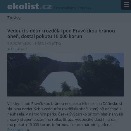
☰
/
zpravodajství
/
zprávy
Zprávy
Vedoucí s dětmi rozdělal pod Pravčickou bránou
oheň, dostal pokutu 10 000 korun
7.8.2026 14:20 | HŘENSKO (
ČTK
)
Diskuse: 1
V jeskyni pod Pravčickou bránou nedaleko Hřenska na Děčínsku si
skupina nezletilých s vedoucím rozdělala oheň, který při odchodu
neuhasila. V národním parku České Švýcarsko přitom platí nejvyšší
možný stupeň požárního rizika. Strážci vedoucího dostihli a dali
mu pokutu 10 000 korun. Informoval o tom národní park na
facebooku.