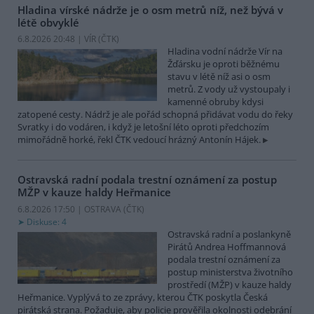
Hladina vírské nádrže je o osm metrů níž, než bývá v
létě obvyklé
6.8.2026 20:48 | VÍR (
ČTK
)
Hladina vodní nádrže Vír na
Žďársku je oproti běžnému
stavu v létě níž asi o osm
metrů. Z vody už vystoupaly i
kamenné obruby kdysi
zatopené cesty. Nádrž je ale pořád schopná přidávat vodu do řeky
Svratky i do vodáren, i když je letošní léto oproti předchozím
mimořádně horké, řekl ČTK vedoucí hrázný Antonín Hájek.
Ostravská radní podala trestní oznámení za postup
MŽP v kauze haldy Heřmanice
6.8.2026 17:50 | OSTRAVA (
ČTK
)
Diskuse: 4
Ostravská radní a poslankyně
Pirátů Andrea Hoffmannová
podala trestní oznámení za
postup ministerstva životního
prostředí (MŽP) v kauze haldy
Heřmanice. Vyplývá to ze zprávy, kterou ČTK poskytla Česká
pirátská strana. Požaduje, aby policie prověřila okolnosti odebrání