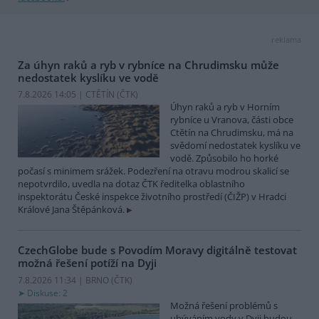
reklama
Za úhyn raků a ryb v rybníce na Chrudimsku může
nedostatek kyslíku ve vodě
7.8.2026 14:05 | CTĚTÍN (
ČTK
)
Úhyn raků a ryb v Horním
rybníce u Vranova, části obce
Ctětín na Chrudimsku, má na
svědomí nedostatek kyslíku ve
vodě. Způsobilo ho horké
počasí s minimem srážek. Podezření na otravu modrou skalicí se
nepotvrdilo, uvedla na dotaz ČTK ředitelka oblastního
inspektorátu České inspekce životního prostředí (ČIŽP) v Hradci
Králové Jana Štěpánková.
CzechGlobe bude s Povodím Moravy digitálně testovat
možná řešení potíží na Dyji
7.8.2026 11:34 | BRNO (
ČTK
)
Diskuse: 2
Možná řešení problémů s
ubýváním vody v Dyji budou