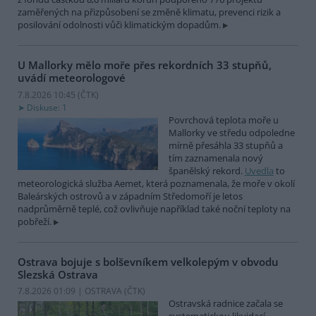
zaměřených na přizpůsobení se změně klimatu, prevenci rizik a
posilování odolnosti vůči klimatickým dopadům.
U Mallorky mělo moře přes rekordních 33 stupňů,
uvádí meteorologové
7.8.2026 10:45 (
ČTK
)
Diskuse: 1
Povrchová teplota moře u
Mallorky ve středu odpoledne
mírně přesáhla 33 stupňů a
tím zaznamenala nový
španělský rekord.
Uvedla
to
meteorologická služba Aemet, která poznamenala, že moře v okolí
Baleárských ostrovů a v západním Středomoří je letos
nadprůměrně teplé, což ovlivňuje například také noční teploty na
pobřeží.
Ostrava bojuje s bolševníkem velkolepým v obvodu
Slezská Ostrava
7.8.2026 01:09 | OSTRAVA (
ČTK
)
Ostravská radnice začala se