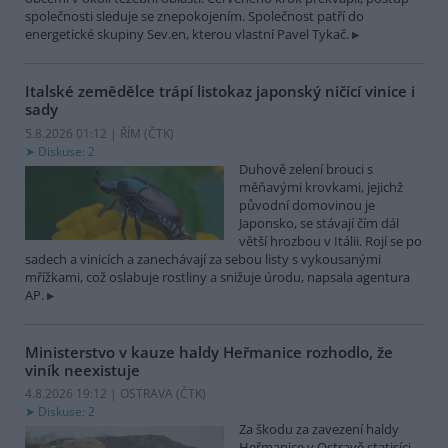
společnosti sleduje se znepokojením. Společnost patří do
energetické skupiny Sev.en, kterou vlastní Pavel Tykač.
Italské zemědělce trápí listokaz japonský ničící vinice i
sady
5.8.2026 01:12 | ŘÍM (
ČTK
)
Diskuse: 2
Duhově zelení brouci s
měňavými krovkami, jejichž
původní domovinou je
Japonsko, se stávají čím dál
větší hrozbou v Itálii. Rojí se po
sadech a vinicích a zanechávají za sebou listy s vykousanými
mřížkami, což oslabuje rostliny a snižuje úrodu, napsala agentura
AP.
Ministerstvo v kauze haldy Heřmanice rozhodlo, že
viník neexistuje
4.8.2026 19:12 | OSTRAVA (
ČTK
)
Diskuse: 2
Za škodu za zavezení haldy
Heřmanice v Ostravě statisíci