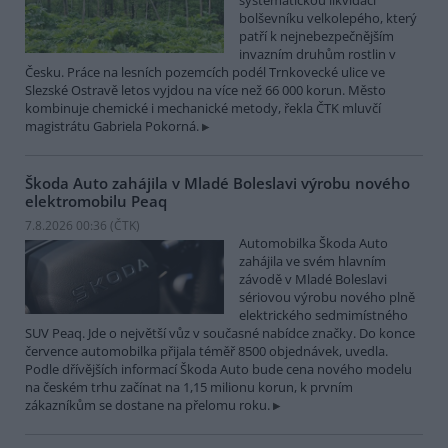
systematickou likvidací
bolševníku velkolepého, který
patří k nejnebezpečnějším
invazním druhům rostlin v
Česku. Práce na lesních pozemcích podél Trnkovecké ulice ve
Slezské Ostravě letos vyjdou na více než 66 000 korun. Město
kombinuje chemické i mechanické metody, řekla ČTK mluvčí
magistrátu Gabriela Pokorná.
Škoda Auto zahájila v Mladé Boleslavi výrobu nového
elektromobilu Peaq
7.8.2026 00:36 (
ČTK
)
Automobilka Škoda Auto
zahájila ve svém hlavním
závodě v Mladé Boleslavi
sériovou výrobu nového plně
elektrického sedmimístného
SUV Peaq. Jde o největší vůz v současné nabídce značky. Do konce
července automobilka přijala téměř 8500 objednávek, uvedla.
Podle dřívějších informací Škoda Auto bude cena nového modelu
na českém trhu začínat na 1,15 milionu korun, k prvním
zákazníkům se dostane na přelomu roku.