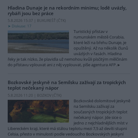
Hladina Dunaje je na rekordním minimu; lodě uvázly,
rybáři jsou bez práce
5.8.2026 15:37 | BUKUREŠŤ (
ČTK
)
Diskuse: 17
Turistický přístav v
rumunském městě Corabia,
které leží na břehu Dunaje, je
opuštěný. Až na několik člunů
uvázlých v řasách. Hladina
řeky je tak nízko, že plavidla už nemohou kvůli písčitým mělčinám
do přístavu vplouvat ani z něj vyplouvat, píše agentura AFP.
Bozkovské jeskyně na Semilsku zažívají za tropických
teplot nečekaný nápor
5.8.2026 11:20 | BOZKOV (
ČTK
)
Bozkovské dolomitové jeskyně
na Semilsku zažívají za
současných tropických teplot
nečekaný nápor. Jde sice o
jedno z nejchladnějších míst v
Libereckém kraji, které má stálou teplotu mezi 7,5 až devíti stupni
Celsia, přesto v minulosti podle vedoucího Bozkovských jeskyní