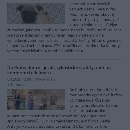
Veterináři v současných
vedrech ošetřují více zvířat.
Mezi nejrizikovější skupiny
podle nich patří plemena psů s
krátkou lebkou a zploštělým
čumákem, jako jsou například mopsi nebo buldočci, starší jedinci a
zvířata se srdečním onemocněním. Jejich majitelé pro ně
vyhledávají veterinární ošetření nejčastěji kvůli přehřátí organismu,
dehydrataci nebo kolapsu. ČTK to sdělila viceprezidentka Komory
veterinárních lékařů ČR Kateřina Valdhans.
Do Prahy dorazili jezdci cyklistické štafety, míří na
konferenci o klimatu
6.8.2026 15:08 | PRAHA (
ČTK
)
Diskuse: 2
Do Prahy dnes dorazili jezdci
mezinárodní cyklistické štafety
COP Bike Ride. Účastníci
vyrazili z brazilského Belému,
kde se konala poslední
konference smluvních stran Rámcové úmluvy Organizace
spojených národů (OSN) o změně klimatu, a míří do turecké
Antalye, v níž se v listopadu uskuteční 31. konference. Cílem