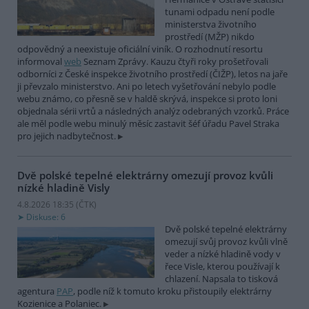
tunami odpadu není podle
ministerstva životního
prostředí (MŽP) nikdo
odpovědný a neexistuje oficiální viník. O rozhodnutí resortu
informoval
web
Seznam Zprávy. Kauzu čtyři roky prošetřovali
odborníci z České inspekce životního prostředí (ČIŽP), letos na jaře
ji převzalo ministerstvo. Ani po letech vyšetřování nebylo podle
webu známo, co přesně se v haldě skrývá, inspekce si proto loni
objednala sérii vrtů a následných analýz odebraných vzorků. Práce
ale měl podle webu minulý měsíc zastavit šéf úřadu Pavel Straka
pro jejich nadbytečnost.
Dvě polské tepelné elektrárny omezují provoz kvůli
nízké hladině Visly
4.8.2026 18:35 (
ČTK
)
Diskuse: 6
Dvě polské tepelné elektrárny
omezují svůj provoz kvůli vlně
veder a nízké hladině vody v
řece Visle, kterou používají k
chlazení. Napsala to tisková
agentura
PAP
, podle níž k tomuto kroku přistoupily elektrárny
Kozienice a Polaniec.