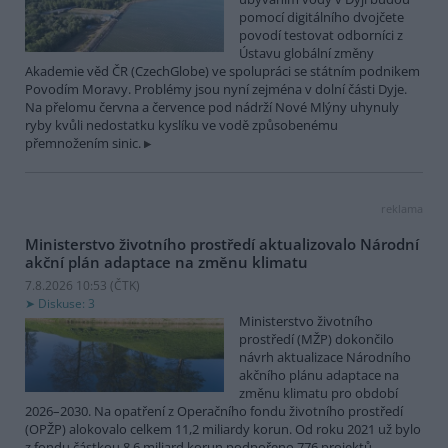
pomocí digitálního dvojčete
povodí testovat odborníci z
Ústavu globální změny
Akademie věd ČR (CzechGlobe) ve spolupráci se státním podnikem
Povodím Moravy. Problémy jsou nyní zejména v dolní části Dyje.
Na přelomu června a července pod nádrží Nové Mlýny uhynuly
ryby kvůli nedostatku kyslíku ve vodě způsobenému
přemnožením sinic.
reklama
Ministerstvo životního prostředí aktualizovalo Národní
akční plán adaptace na změnu klimatu
7.8.2026 10:53 (
ČTK
)
Diskuse: 3
Ministerstvo životního
prostředí (MŽP) dokončilo
návrh aktualizace Národního
akčního plánu adaptace na
změnu klimatu pro období
2026–2030. Na opatření z Operačního fondu životního prostředí
(OPŽP) alokovalo celkem 11,2 miliardy korun. Od roku 2021 už bylo
z fondu částkou 8,6 miliard korun podpořeno 776 projektů