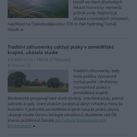
téměř ve všech jihočeských
řekách historicky nejmenší
průtok vody. Nejhorší je
situace v rovinatých oblastech,
například na Českobudějovicku. ČTK to řekl hydrolog Tomáš
Vlasák.
Tradiční záhumenky udržují ptáky v zemědělské
krajině, ukázala studie
6.8.2026 01:23 | PRAHA (
ČTK/Ekolist
)
Diskuse: 22
Tradiční záhumenky, tedy
malá políčka, významně
zvyšují počet i druhovou
rozmanitost ptáků v
zemědělské krajině.
Biodiverzitě prospívají také staré stodoly, otevřené půdy, pestré
zahrady a sady, které ptákům poskytují úkryt i vhodná místa ke
hnízdění. V jednolité zemědělské krajině naopak ptáků ubývá,
ukazuje studie Ústavu biologie obratlovců Akademie věd ČR,
kterou publikoval časopis
Agriculture, Ecosystems and
Environment
.