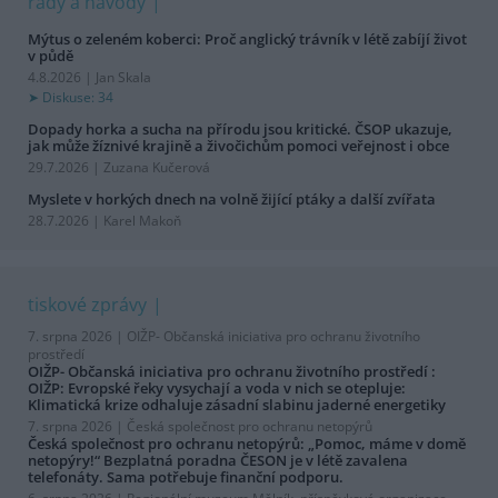
rady a návody
Mýtus o zeleném koberci: Proč anglický trávník v létě zabíjí život
v půdě
4.8.2026 | Jan Skala
Diskuse: 34
Dopady horka a sucha na přírodu jsou kritické. ČSOP ukazuje,
jak může žíznivé krajině a živočichům pomoci veřejnost i obce
29.7.2026 | Zuzana Kučerová
Myslete v horkých dnech na volně žijící ptáky a další zvířata
28.7.2026 | Karel Makoň
tiskové zprávy
7. srpna 2026 |
OIŽP- Občanská iniciativa pro ochranu životního
prostředí
OIŽP- Občanská iniciativa pro ochranu životního prostředí :
OIŽP: Evropské řeky vysychají a voda v nich se otepluje:
Klimatická krize odhaluje zásadní slabinu jaderné energetiky
7. srpna 2026 |
Česká společnost pro ochranu netopýrů
Česká společnost pro ochranu netopýrů: „Pomoc, máme v domě
netopýry!“ Bezplatná poradna ČESON je v létě zavalena
telefonáty. Sama potřebuje finanční podporu.