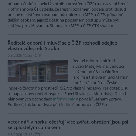
případu České inspekci životního prostředí (ČIŽP) a zastavení řízení.
Hoffmannová ČTK sdělila, že trestní oznámení podala proti dosud
přesně nezjištěným osobám působícím na MŽP a ČIŽP, případně
dalším osobám, jejichž účast na popsaném postupu může být
zjištěna prověřováním. Stanovisko MŽP a ČIŽP ČTK shání.
Ředitelé odborů i mluvčí se z ČIŽP rozhodli odejít z
vlastní vůle, řekl Straka
6.8.2026 15:22 (
ČTK
)
Ředitel odboru vnitřních
služeb Matěj Mrlina, vedoucí
služebního úřadu Oldřich
Jarolím a tisková mluvčí Miriam
Loužecká končí na České
inspekci životního prostředí (ČIŽP) z vlastní iniciativy. Na dotaz ČTK
to napsal nový ředitel inspekce Pavel Straka (za Motoristy). O jejich
plánovaných odchodech
informovaly
v pondělí Seznam Zprávy.
Podle něj tak končí dva z pěti ředitelů odborů na ČIŽP.
Veterináři v horku ošetřují více zvířat, ohrožení jsou psi
se zploštělým čumákem
6.8.2026 15:15 (
ČTK
)