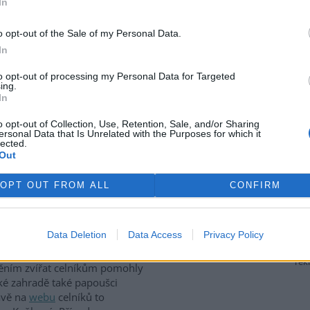
In
 Resort chce podle nich
m jsou výnosy z aukcí
 pro největší průmyslové
o opt-out of the Sale of my Personal Data.
sort snížit podporu pro
In
5 miliardy korun. MŽP v reakci
náročného průmyslu byla
to opt-out of processing my Personal Data for Targeted
ing.
jeho vzniku, a že podpora OZE
In
jak výrobny energie, tak
o opt-out of Collection, Use, Retention, Sale, and/or Sharing
ersonal Data that Is Unrelated with the Purposes for which it
lected.
Out
poušků, zajistili stovku
OPT OUT FROM ALL
CONFIRM
ci odhalili gang překupníků
něných druhů papoušků
Data Deletion
Data Access
Privacy Policy
cí v několika krajích a zajistili
tovku ptáků. S odchytem a
rek
těním zvířat celníkům pomohly
ské zahradě také papoušci
rávě na
webu
celníků to