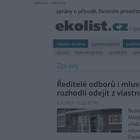
reklama
reklama
zprávy o přírodě, životním prostřed
/
zp
titulní strana
zpravodajství
public
zprávy
tiskové zprávy
co píší jiní
spe
Zprávy
Ředitelé odborů i mluvč
rozhodli odejít z vlastn
6.8.2026 15:22 (
ČTK
)
Ředit
Matěj
úřadu
mluvč
České