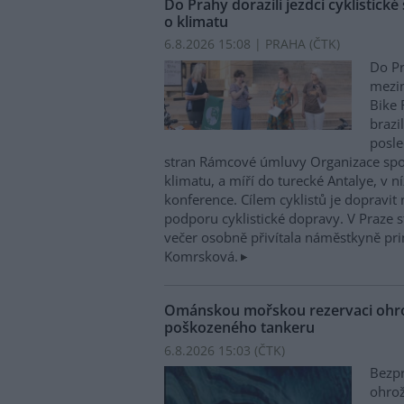
Do Prahy dorazili jezdci cyklistické
o klimatu
6.8.2026 15:08 | PRAHA (
ČTK
)
Do Pr
mezin
Bike 
brazi
posle
stran Rámcové úmluvy Organizace sp
klimatu, a míří do turecké Antalye, v n
konference. Cílem cyklistů je dopravit
podporu cyklistické dopravy. V Praze st
večer osobně přivítala náměstkyně pri
Komrsková.
Ománskou mořskou rezervaci ohrož
poškozeného tankeru
6.8.2026 15:03 (
ČTK
)
Bezpr
ohrož