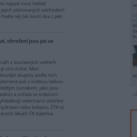
K to napsal nový ředitel
sa
 O jejich plánovaných odchodech
5.
Podle něj tak končí dva z pěti
Do
Če
b
řat, ohrožení jsou psi se
ináři v současných vedrech
ují více zvířat. Mezi
zikovější skupiny podle nich
le
 plemena psů s krátkou lebkou
oštělým čumákem, jako jsou
edinci a zvířata se srdečním
re
hledávají veterinární ošetření
ehydrataci nebo kolapsu. ČTK to
árních lékařů ČR Kateřina