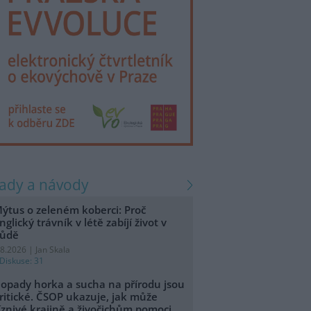
rady a návody
ýtus o zeleném koberci: Proč
nglický trávník v létě zabíjí život v
ůdě
.8.2026 | Jan Skala
Diskuse: 31
opady horka a sucha na přírodu jsou
ritické. ČSOP ukazuje, jak může
íznivé krajině a živočichům pomoci