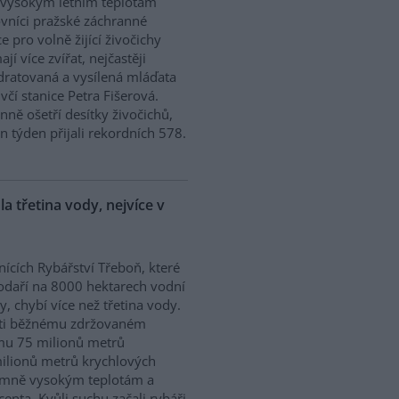
 vysokým letním teplotám
vníci pražské záchranné
ce pro volně žijící živočichy
ají více zvířat, nejčastěji
ratovaná a vysílená mláďata
včí stanice Petra Fišerová.
ně ošetří desítky živočichů,
en týden přijali rekordních 578.
a třetina vody, nejvíce v
nících Rybářství Třeboň, které
daří na 8000 hektarech vodní
y, chybí více než třetina vody.
ti běžnému zdržovaném
mu 75 milionů metrů
milionů metrů krychlových
rémně vysokým teplotám a
enta. Kvůli suchu začali rybáři