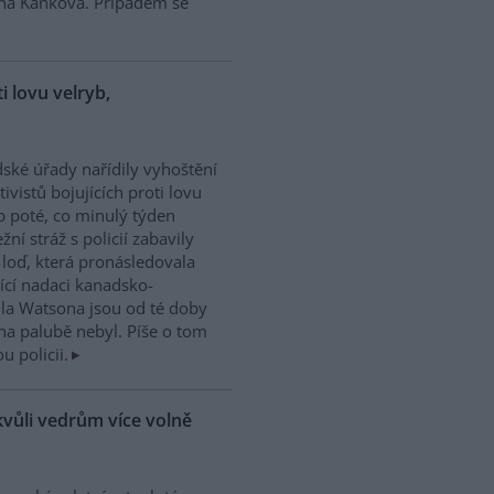
ina Kaňková. Případem se
ti lovu velryb,
dské úřady nařídily vyhoštění
tivistů bojujících proti lovu
b poté, co minulý týden
žní stráž s policií zabavily
h loď, která pronásledovala
řící nadaci kanadsko-
ula Watsona jsou od té doby
na palubě nebyl. Píše o tom
 policii.
kvůli vedrům více volně