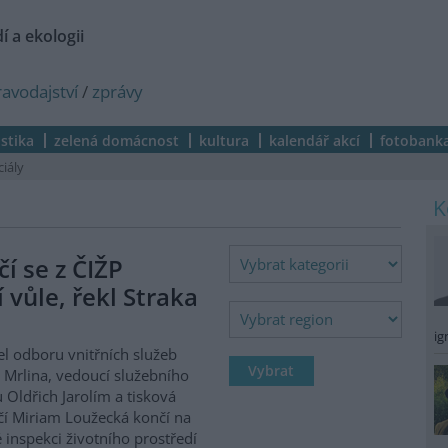
í a ekologii
ravodajství
/
zprávy
istika
zelená domácnost
kultura
kalendář akcí
fotobank
ciály
í se z ČIŽP
í vůle, řekl Straka
ig
el odboru vnitřních služeb
 Mrlina, vedoucí služebního
 Oldřich Jarolím a tisková
í Miriam Loužecká končí na
 inspekci životního prostředí