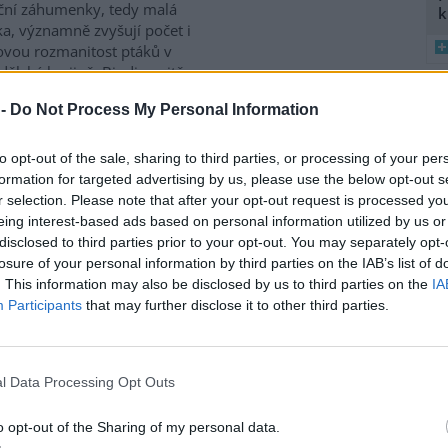
ční záhumenky, tedy malá
k
ka, významně zvyšují počet i
vou rozmanitost ptáků v
ělské krajině. Biodiverzitě
ívají také staré stodoly,
 -
Do Not Process My Personal Information
které ptákům poskytují úkryt i
8
 zemědělské krajině naopak
K
iologie obratlovců Akademie
to opt-out of the sale, sharing to third parties, or processing of your per
O
culture, Ecosystems and
formation for targeted advertising by us, please use the below opt-out s
9
r selection. Please note that after your opt-out request is processed y
O
eing interest-based ads based on personal information utilized by us or
s
disclosed to third parties prior to your opt-out. You may separately opt-
P za přesun peněz z výnosů
1
losure of your personal information by third parties on the IAB’s list of
(
. This information may also be disclosed by us to third parties on the
IA
H
Participants
that may further disclose it to other third parties.
p
gické organizace Hnutí DUHA
a
enpeace ČR kritizují
terstvo životního prostředí
l Data Processing Opt Outs
 za plánovaný přesun peněz z
ů z emisních povolenek k
o opt-out of the Sharing of my personal data.
to v
tiskové zprávě
a