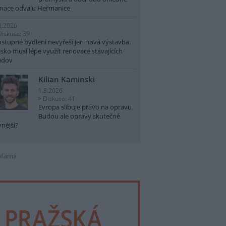
nace odvalu Heřmanice
8.2026
Diskuse: 39
stupné bydlení nevyřeší jen nová výstavba.
sko musí lépe využít renovace stávajících
udov
Kilian Kaminski
1.8.2026
Diskuse: 41
Evropa slibuje právo na opravu.
Budou ale opravy skutečně
vnější?
klama