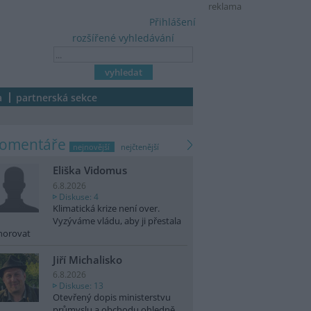
reklama
Přihlášení
rozšířené vyhledávání
a
partnerská sekce
komentáře
nejnovější
nejčtenější
Eliška Vidomus
6.8.2026
Diskuse: 4
Klimatická krize není over.
Vyzýváme vládu, aby ji přestala
norovat
Jiří Michalisko
6.8.2026
Diskuse: 13
Otevřený dopis ministerstvu
průmyslu a obchodu ohledně