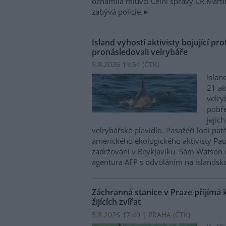
oznámila mluvčí Celní správy ČR Mart
zabývá policie.
Island vyhostí aktivisty bojující pro
pronásledovali velrybáře
5.8.2026 19:54 (
ČTK
)
Islan
21 ak
velry
pobře
jejic
velrybářské plavidlo. Pasažéři lodi pat
amerického ekologického aktivisty Pa
zadržováni v Reykjavíku. Sám Watson 
agentura AFP s odvoláním na islandskou
Záchranná stanice v Praze přijímá 
žijících zvířat
5.8.2026 17:40 | PRAHA (
ČTK
)