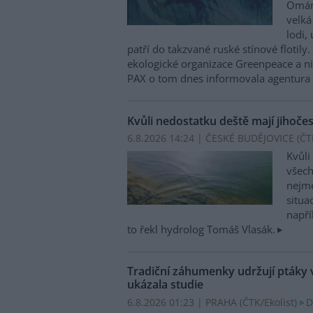
Ománu
velká
lodi,
patří do takzvané ruské stínové flotily
ekologické organizace Greenpeace a n
PAX o tom dnes informovala agentura
Kvůli nedostatku deště mají jihoče
6.8.2026 14:24 | ČESKÉ BUDĚJOVICE (
ČT
Kvůli
všech
nejme
situa
napří
to řekl hydrolog Tomáš Vlasák.
Tradiční záhumenky udržují ptáky 
ukázala studie
6.8.2026 01:23 | PRAHA (
ČTK/Ekolist
)
D