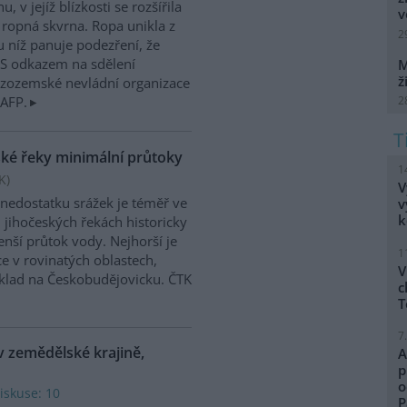
, v jejíž blízkosti se rozšířila
v
 ropná skvrna. Ropa unikla z
2
 u níž panuje podezření, že
. S odkazem na sdělení
M
ž
izozemské nevládní organizace
2
 AFP.
ské řeky minimální průtoky
1
K
)
V
 nedostatku srážek je téměř ve
v
k
 jihočeských řekách historicky
nší průtok vody. Nejhorší je
1
ce v rovinatých oblastech,
V
klad na Českobudějovicku. ČTK
c
T
7
v zemědělské krajině,
A
p
o
iskuse: 10
P