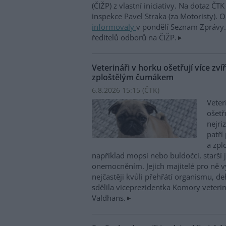
(ČIŽP) z vlastní iniciativy. Na dotaz ČT
inspekce Pavel Straka (za Motoristy).
informovaly
v pondělí Seznam Zprávy. 
ředitelů odborů na ČIŽP.
Veterináři v horku ošetřují více zví
zploštělým čumákem
6.8.2026 15:15 (
ČTK
)
Veter
ošetř
nejri
patří
a zpl
například mopsi nebo buldočci, starší j
onemocněním. Jejich majitelé pro ně vy
nejčastěji kvůli přehřátí organismu, d
sdělila viceprezidentka Komory veterin
Valdhans.