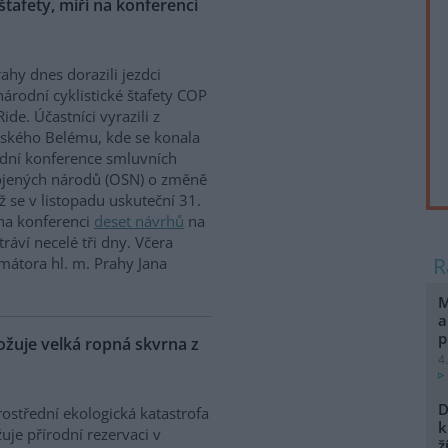
 štafety, míří na konferenci
ahy dnes dorazili jezdci
árodní cyklistické štafety COP
Ride. Účastníci vyrazili z
lského Belému, kde se konala
dní konference smluvních
ojených národů (OSN) o změně
íž se v listopadu uskuteční 31.
 na konferenci
deset návrhů
na
ráví necelé tři dny. Včera
mátora hl. m. Prahy Jana
M
a
p
uje velká ropná skvrna z
4
D
ostřední ekologická katastrofa
k
uje přírodní rezervaci v
ž