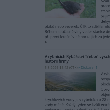
Kvůli
praco
stani
přijím
dehyd
ptáků nebo veverek. ČTK to sdělila mlu
Během současné vlny veder stanice den
při první letošní vlně horka jich za jed
V rybnících Rybářství Třeboň vyschl
historii firmy
5.8.2026 15:42 (
ČTK
)
Diskuse: 1
V ryb
hospo
ploch
Opro
obje
krychlových vody je v rybnících o 28 
vody méně. Každý týden se kvůli ext
nedostatku srážek odpaří další 2,5 proc