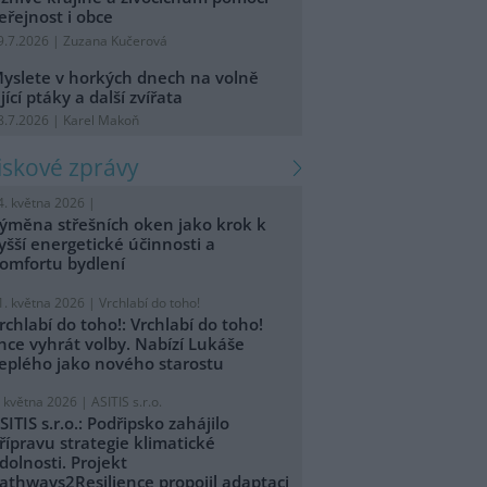
eřejnost i obce
9.7.2026 | Zuzana Kučerová
yslete v horkých dnech na volně
ijící ptáky a další zvířata
8.7.2026 | Karel Makoň
tiskové zprávy
4. května 2026 |
ýměna střešních oken jako krok k
yšší energetické účinnosti a
omfortu bydlení
1. května 2026 |
Vrchlabí do toho!
rchlabí do toho!: Vrchlabí do toho!
hce vyhrát volby. Nabízí Lukáše
eplého jako nového starostu
. května 2026 |
ASITIS s.r.o.
SITIS s.r.o.: Podřipsko zahájilo
řípravu strategie klimatické
dolnosti. Projekt
athways2Resilience propojil adaptaci