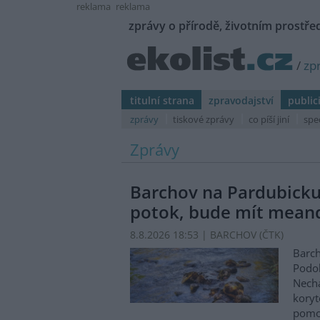
reklama
reklama
zprávy o přírodě, životním prostřed
/
zp
titulní strana
zpravodajství
public
zprávy
tiskové zprávy
co píší jiní
spe
Zprávy
Barchov na Pardubicku
potok, bude mít mean
8.8.2026 18:53 | BARCHOV (
ČTK
)
Barch
Podol
Nechá
koryt
pomo