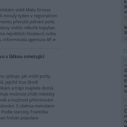
k
ž
zilském státě Mato Grosso
v
i minulý týden v regionálním
2
mentu přerušit jednání poté,
M
dovy vniklo několik kapybar.
ž
na největších hlodavců světa
2
 informovala agentura AP.
u s látkou omezující
7
o
O
o
o zjišťuje, jak snížit počty
E
ů, jejichž trus škodí
s
kám a trápí majitele domů.
z
řuje možnost zřídit městský
ník a možnost přikrmování
7
n
nožování. S oběma metodami
Č
 Podle starosty Františka
n
laci holubí populace
n
j