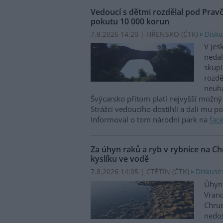
Vedoucí s dětmi rozdělal pod Prav
pokutu 10 000 korun
7.8.2026 14:20 | HŘENSKO (
ČTK
)
Disku
V jes
nedal
skupi
rozdě
neuha
Švýcarsko přitom platí nejvyšší možný 
Strážci vedoucího dostihli a dali mu p
Informoval o tom národní park na
fac
Za úhyn raků a ryb v rybníce na 
kyslíku ve vodě
7.8.2026 14:05 | CTĚTÍN (
ČTK
)
Diskuse:
Úhyn 
Vrano
Chru
nedos