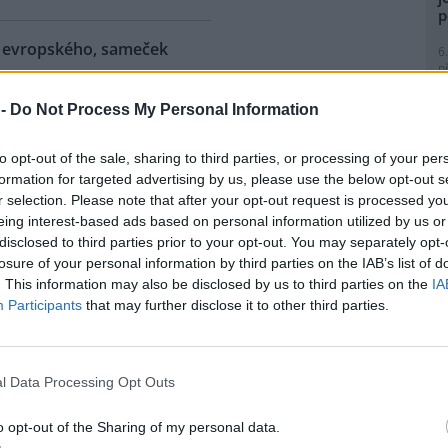
p
ra evropského, sameček
6
p
R
p
 -
Do Not Process My Personal Information
eňské zoologické zahradě se
l
ilo 18. mládě zubra
to opt-out of the sale, sharing to third parties, or processing of your per
ského od roku 1997, kdy tato
formation for targeted advertising by us, please use the below opt-out s
ubry chová. Sameček dostal
r selection. Please note that after your opt-out request is processed y
 Onzu. Stádo má teď pět
eing interest-based ads based on personal information utilized by us or
tin Vobruba. Pro tento nedávno
1
disclosed to third parties prior to your opt-out. You may separately opt-
Evropy je vedena nejstarší
(
losure of your personal information by third parties on the IAB’s list of
o byla vydána nová za rok
H
. This information may also be disclosed by us to third parties on the
IA
p
Participants
that may further disclose it to other third parties.
a
1
 zemřel při průzkumném
(
P
l Data Processing Opt Outs
e: 1
le
)
nické propasti, nejhlubší
o opt-out of the Sharing of my personal data.
ené jeskyni na světě, zemřel
1