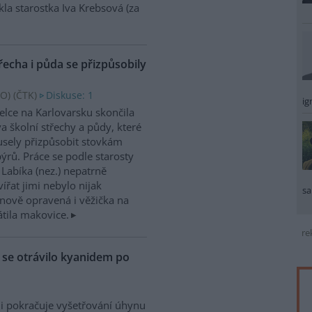
kla starostka Iva Krebsová (za
řecha i půda se přizpůsobily
O) (
ČTK
)
Diskuse: 1
ig
elce na Karlovarsku skončila
a školní střechy a půdy, které
sely přizpůsobit stovkám
ýrů. Práce se podle starosty
 Labíka (nez.) nepatrně
ířat jimi nebylo nijak
sa
nově opravená i věžička na
átila makovice.
re
ů se otrávilo kyanidem po
i pokračuje vyšetřování úhynu