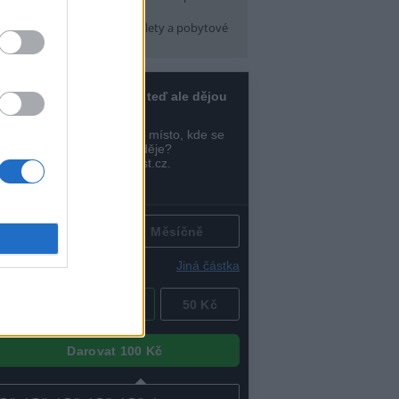
pátek) 16:30
arma CityCamp
(Tábory, výlety a pobytové
kce, Praha 10 )