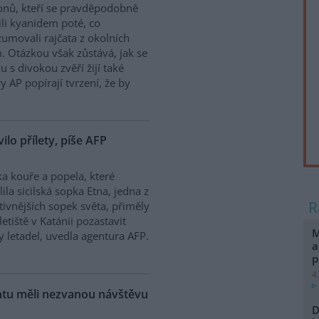
onů, kteří se pravděpodobně
ili kyanidem poté, co
umovali rajčata z okolních
. Otázkou však zůstává, jak se
 s divokou zvěří žijí také
y AP popírají tvrzení, že by
vilo přílety, píše AFP
a kouře a popela, které
lila sicilská sopka Etna, jedna z
tivnějších sopek světa, přiměly
letiště v Katánii pozastavit
M
ty letadel, uvedla agentura AFP.
a
p
4
ntu měli nezvanou návštěvu
D