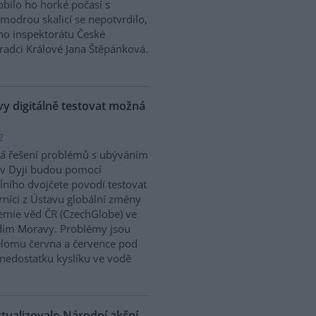
bilo ho horké počasí s
modrou skalicí se nepotvrdilo,
ího inspektorátu České
Hradci Králové Jana Štěpánková.
 digitálně testovat možná
2
á řešení problémů s ubýváním
v Dyji budou pomocí
álního dvojčete povodí testovat
níci z Ústavu globální změny
mie věd ČR (CzechGlobe) ve
dím Moravy. Problémy jsou
řelomu června a července pod
nedostatku kyslíku ve vodě
ktualizovalo Národní akční