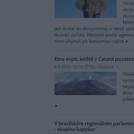
16 sl
otráv
zkonz
farem
jed dostal do ekosystému, v němž spolu
domácí zvířata. Pěstitelé podle agentur
sloni uhynuli po konzumaci rajčat.
Etna soptí, letiště v Catanii pozasta
8.8.2026 12:33 (
ČTK
)
Diskuse: 1
Oblak
vychr
nejak
dnes 
příle
V brazilském regionálním parlame
- skupinu kapybar