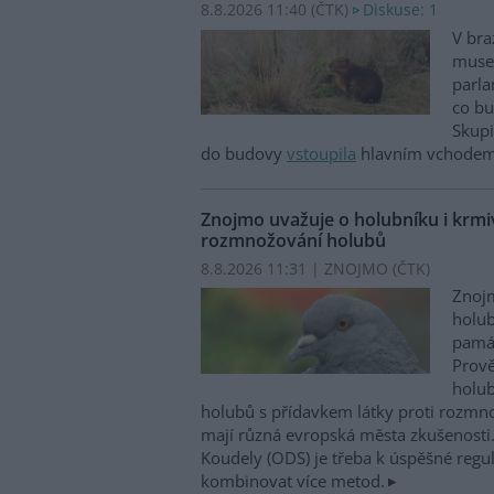
8.8.2026 11:40 (
ČTK
)
Diskuse: 1
V bra
musel
parla
co bu
Skupi
do budovy
vstoupila
hlavním vchodem,
Znojmo uvažuje o holubníku i krmiv
rozmnožování holubů
8.8.2026 11:31 | ZNOJMO (
ČTK
)
Znojm
holub
památ
Prově
holub
holubů s přídavkem látky proti rozm
mají různá evropská města zkušenosti.
Koudely (ODS) je třeba k úspěšné regu
kombinovat více metod.