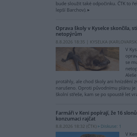
bude sloužit také odpočinku. ČTK to ře
lepší Barchov).
Oprava školy v Kyselce skončila, st
netopýrům
8.8.2026 18:35 | KYSELKA (KARLOVARSK
V Kys
oprav
se mu
netop
Aleše
protáhly, ale chod školy ani hnízdění zv
narušeno. Oproti původnímu plánu je 
školní střeše, kam se po spoustě let vr
Farmáři v Keni popírají, že 16 slon
konzumaci rajčat
8.8.2026 18:32 (
ČTK
)
Diskuse: 1
V Ken