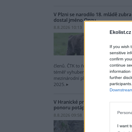
V Plzni se narodilo 18. mládě zub
dostal jméno Onzu
8.8.2026 10:13 | PLZEŇ (
ČTK
)
Ekolist.cz
V plz
narod
If you wish 
evrop
sensitive in
zoo z
confirm you
jméno
continue se
členů. ČTK to řekl mluvčí zahrady Mar
information 
téměř vyhubený druh největšího savce 
further disc
mezinárodní plemenná kniha a nedávn
participants
2025.
Downstream 
V Hranické propasti na Přerovsku
ponoru potápěč
Persona
8.8.2026 09:58 | HRANICE (
ČTK
)
Diskus
V Hra
I want t
zatop