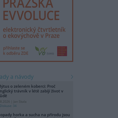
rady a návody
ýtus o zeleném koberci: Proč
nglický trávník v létě zabíjí život v
ůdě
.8.2026 | Jan Skala
Diskuse: 34
opady horka a sucha na přírodu jsou