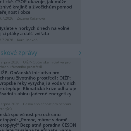
ritické. ČSOP ukazuje, jak může
íznivé krajině a živočichům pomoci
eřejnost i obce
9.7.2026 | Zuzana Kučerová
yslete v horkých dnech na volně
ijící ptáky a další zvířata
8.7.2026 | Karel Makoň
tiskové zprávy
. srpna 2026 |
OIŽP- Občanská iniciativa pro
chranu životního prostředí
IŽP- Občanská iniciativa pro
chranu životního prostředí : OIŽP:
vropské řeky vysychají a voda v nich
e otepluje: Klimatická krize odhaluje
ásadní slabinu jaderné energetiky
. srpna 2026 |
Česká společnost pro ochranu
etopýrů
eská společnost pro ochranu
etopýrů: „Pomoc, máme v domě
etopýry!“ Bezplatná poradna ČESON
e v létě zavalena telefonáty. Sama