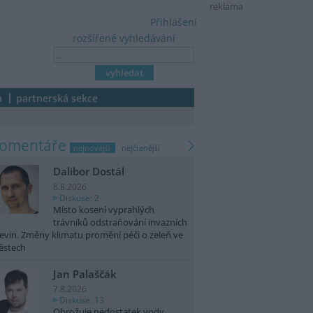
reklama
Přihlášení
rozšířené vyhledávání
a
partnerská sekce
komentáře
nejnovější
nejčtenější
Dalibor Dostál
8.8.2026
Diskuse: 2
Místo kosení vyprahlých
trávníků odstraňování invazních
evin. Změny klimatu promění péči o zeleň ve
ěstech
Jan Palaščák
7.8.2026
Diskuse: 13
Ohrožuje nedostatek vody