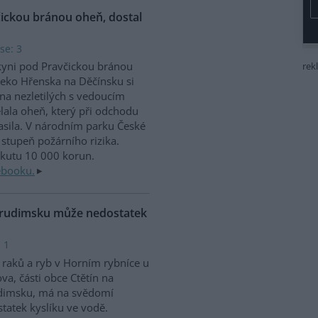
čickou bránou oheň, dostal
se: 3
kyni pod Pravčickou bránou
rek
eko Hřenska na Děčínsku si
na nezletilých s vedoucím
lala oheň, který při odchodu
sila. V národním parku České
stupeň požárního rizika.
okutu 10 000 korun.
ebooku.
Chrudimsku může nedostatek
 1
raků a ryb v Horním rybníce u
va, části obce Ctětín na
dimsku, má na svědomí
tatek kyslíku ve vodě.