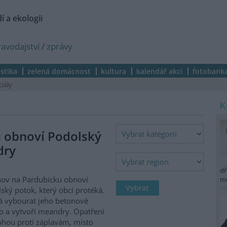
í a ekologii
ravodajství
/
zprávy
istika
zelená domácnost
kultura
kalendář akcí
fotobank
ciály
 obnoví Podolský
dry
dř
ov na Pardubicku obnoví
m
ský potok, který obcí protéká.
 vybourat jeho betonové
o a vytvoří meandry. Opatření
hou proti záplavám, místo