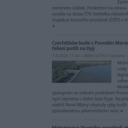
Způso
minimem srážek. Podezření na otravu 
uvedla na dotaz ČTK ředitelka oblastn
inspekce životního prostředí (ČIŽP) v 
CzechGlobe bude s Povodím Moravy
řešení potíží na Dyji
7.8.2026 11:34 | BRNO (
ČTK
)
Diskuse: 
Možn
vody 
digit
odbor
Akade
spolupráci se státním podnikem Povo
nyní zejména v dolní části Dyje. Na p
nádrží Nové Mlýny uhynuly ryby kvůli 
způsobenému přemnožením sinic.
Ministerstvo životního prostředí a