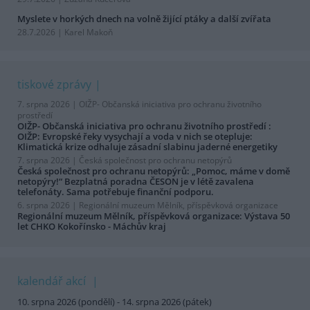
Myslete v horkých dnech na volně žijící ptáky a další zvířata
28.7.2026 | Karel Makoň
tiskové zprávy
7. srpna 2026 |
OIŽP- Občanská iniciativa pro ochranu životního
prostředí
OIŽP- Občanská iniciativa pro ochranu životního prostředí :
OIŽP: Evropské řeky vysychají a voda v nich se otepluje:
Klimatická krize odhaluje zásadní slabinu jaderné energetiky
7. srpna 2026 |
Česká společnost pro ochranu netopýrů
Česká společnost pro ochranu netopýrů: „Pomoc, máme v domě
netopýry!“ Bezplatná poradna ČESON je v létě zavalena
telefonáty. Sama potřebuje finanční podporu.
6. srpna 2026 |
Regionální muzeum Mělník, příspěvková organizace
Regionální muzeum Mělník, příspěvková organizace: Výstava 50
let CHKO Kokořínsko - Máchův kraj
kalendář akcí
10. srpna 2026 (pondělí) - 14. srpna 2026 (pátek)