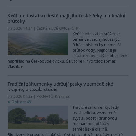
Kvůli nedostatku deště mají jihočeské řeky minimální
průtoky
6.8.2026 14:24 | ČESKÉ BUDĚJOVICE (
ČTK
)
Kvůli nedostatku srážek je
téměř ve všech jihočeských
řekách historicky nejmenší
průtok vody. Nejhorší je
situace v rovinatých oblastech,
například na Českobudějovicku. ČTK to řekl hydrolog Tomáš
Vlasák.
Tradiční záhumenky udržují ptáky v zemědělské
krajině, ukázala studie
6.8.2026 01:23 | PRAHA (
ČTK/Ekolist
)
Diskuse: 48
Tradiční záhumenky, tedy
malá políčka, významně
zvyšují počet i druhovou
rozmanitost ptáků v
zemědělské krajině.
Biodiverzitě prospívají také staré stodoly, otevřené půdy, pestré