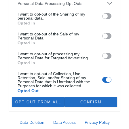
plánovaných odchodech
informovaly
v pondělí Seznam Zprávy.
Personal Data Processing Opt Outs
Podle něj tak končí dva z pěti ředitelů odborů na ČIŽP.
I want to opt-out of the Sharing of my
personal data.
Veterináři v horku ošetřují více zvířat, ohrožení jsou psi
Opted In
se zploštělým čumákem
6.8.2026 15:15 (
ČTK
)
I want to opt-out of the Sale of my
Personal Data.
Veterináři v současných
Opted In
vedrech ošetřují více zvířat.
Mezi nejrizikovější skupiny
I want to opt-out of processing my
podle nich patří plemena psů s
Personal Data for Targeted Advertising.
krátkou lebkou a zploštělým
Opted In
čumákem, jako jsou například mopsi nebo buldočci, starší jedinci a
zvířata se srdečním onemocněním. Jejich majitelé pro ně
I want to opt-out of Collection, Use,
vyhledávají veterinární ošetření nejčastěji kvůli přehřátí organismu,
Retention, Sale, and/or Sharing of my
dehydrataci nebo kolapsu. ČTK to sdělila viceprezidentka Komory
Personal Data that Is Unrelated with the
veterinárních lékařů ČR Kateřina Valdhans.
Purposes for which it was collected.
Opted Out
Do Prahy dorazili jezdci cyklistické štafety, míří na
OPT OUT FROM ALL
CONFIRM
konferenci o klimatu
6.8.2026 15:08 | PRAHA (
ČTK
)
Diskuse: 2
Data Deletion
Data Access
Privacy Policy
Do Prahy dnes dorazili jezdci