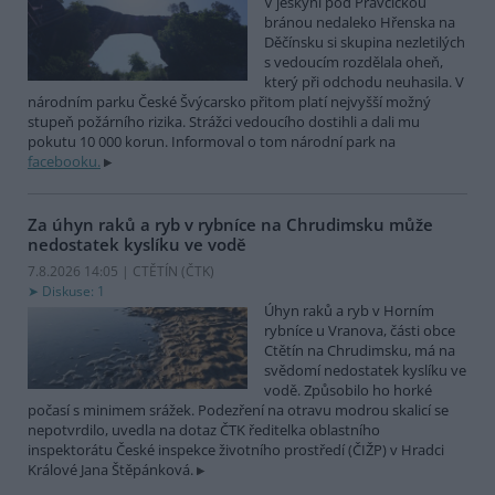
V jeskyni pod Pravčickou
bránou nedaleko Hřenska na
Děčínsku si skupina nezletilých
s vedoucím rozdělala oheň,
který při odchodu neuhasila. V
národním parku České Švýcarsko přitom platí nejvyšší možný
stupeň požárního rizika. Strážci vedoucího dostihli a dali mu
pokutu 10 000 korun. Informoval o tom národní park na
facebooku.
Za úhyn raků a ryb v rybníce na Chrudimsku může
nedostatek kyslíku ve vodě
7.8.2026 14:05 | CTĚTÍN (
ČTK
)
Diskuse: 1
Úhyn raků a ryb v Horním
rybníce u Vranova, části obce
Ctětín na Chrudimsku, má na
svědomí nedostatek kyslíku ve
vodě. Způsobilo ho horké
počasí s minimem srážek. Podezření na otravu modrou skalicí se
nepotvrdilo, uvedla na dotaz ČTK ředitelka oblastního
inspektorátu České inspekce životního prostředí (ČIŽP) v Hradci
Králové Jana Štěpánková.