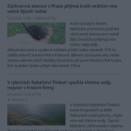
Záchranná stanice v Praze přijímá kvůli vedrům více
volně žijících zvířat
5.8.2026 17:40 | PRAHA (
ČTK
)
Kvůli vysokým letním
teplotám pracovníci pražské
záchranné stanice pro volně
žijící živočichy přijímají více
zvířat, nejčastěji
dehydratovaná a vysílená mláďata ptáků nebo veverek. ČTK to
sdělila mluvčí stanice Petra Fišerová. Během současné vlny veder
stanice denně ošetří desítky živočichů, při první letošní vlně horka
jich za jeden týden přijali rekordních 578.
V rybnících Rybářství Třeboň vyschla třetina vody,
nejvíce v historii firmy
5.8.2026 15:42 (
ČTK
)
Diskuse: 2
V rybnících Rybářství Třeboň,
které hospodaří na 8000
hektarech vodní plochy, chybí
více než třetina vody. Oproti
běžnému zdržovaném objemu