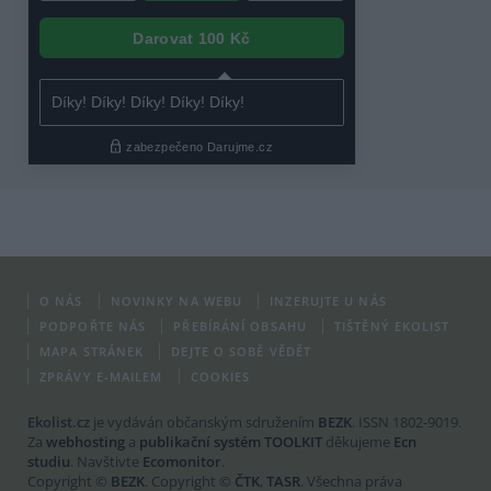
O NÁS
NOVINKY NA WEBU
INZERUJTE U NÁS
PODPOŘTE NÁS
PŘEBÍRÁNÍ OBSAHU
TIŠTĚNÝ EKOLIST
MAPA STRÁNEK
DEJTE O SOBĚ VĚDĚT
ZPRÁVY E-MAILEM
COOKIES
Ekolist.cz
je vydáván občanským sdružením
BEZK
. ISSN 1802-9019.
Za
webhosting
a
publikační systém TOOLKIT
děkujeme
Ecn
studiu
. Navštivte
Ecomonitor
.
Copyright ©
BEZK
. Copyright ©
ČTK
,
TASR
. Všechna práva