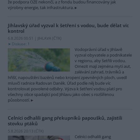
že podpora OZE nekončí, a z fondu budou financovány jak
výrobny energie, tak infrastruktura.
Jihlavský úřad vyzval k šetření s vodou, bude dělat víc
kontrol
6.8.2026 00:51 | JIHLAVA (
ČTK
)
Diskuse: 1
Vodoprávní úřad v Jihlavě
vyzval obyvatele a podnikatele
v regionu, aby šetřili vodou.
Omezit mají zejména mytí aut,
zalévání zahrad, trávníků a
hřišť, napouštění bazénů nebo kropení zpevněných ploch, uvedl
mluvčí radnice Radovan Daněk. Úřad podle něj bude víc
kontrolovat povolené odběry. Výzva k šetření vodou platí pro
všechny obce spadající pod Jihlavu jako obec s rozšířenou
působností.
Celníci odhalili gang překupníků papoušků, zajistili
stovku ptáků
5.8.2026 20:13 (
ČTK
)
Celníci odhalili gang