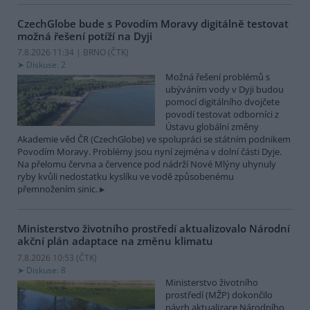
CzechGlobe bude s Povodím Moravy digitálně testovat
možná řešení potíží na Dyji
7.8.2026 11:34 | BRNO (
ČTK
)
Diskuse: 2
Možná řešení problémů s
ubýváním vody v Dyji budou
pomocí digitálního dvojčete
povodí testovat odborníci z
Ústavu globální změny
Akademie věd ČR (CzechGlobe) ve spolupráci se státním podnikem
Povodím Moravy. Problémy jsou nyní zejména v dolní části Dyje.
Na přelomu června a července pod nádrží Nové Mlýny uhynuly
ryby kvůli nedostatku kyslíku ve vodě způsobenému
přemnožením sinic.
Ministerstvo životního prostředí aktualizovalo Národní
akční plán adaptace na změnu klimatu
7.8.2026 10:53 (
ČTK
)
Diskuse: 8
Ministerstvo životního
prostředí (MŽP) dokončilo
návrh aktualizace Národního