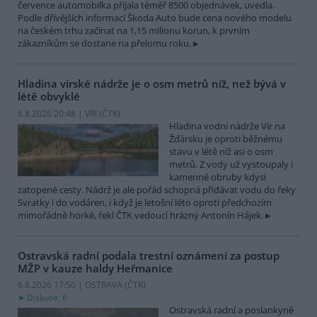
července automobilka přijala téměř 8500 objednávek, uvedla.
Podle dřívějších informací Škoda Auto bude cena nového modelu
na českém trhu začínat na 1,15 milionu korun, k prvním
zákazníkům se dostane na přelomu roku.
Hladina vírské nádrže je o osm metrů níž, než bývá v
létě obvyklé
6.8.2026 20:48 | VÍR (
ČTK
)
Hladina vodní nádrže Vír na
Žďársku je oproti běžnému
stavu v létě níž asi o osm
metrů. Z vody už vystoupaly i
kamenné obruby kdysi
zatopené cesty. Nádrž je ale pořád schopná přidávat vodu do řeky
Svratky i do vodáren, i když je letošní léto oproti předchozím
mimořádně horké, řekl ČTK vedoucí hrázný Antonín Hájek.
Ostravská radní podala trestní oznámení za postup
MŽP v kauze haldy Heřmanice
6.8.2026 17:50 | OSTRAVA (
ČTK
)
Diskuse: 6
Ostravská radní a poslankyně