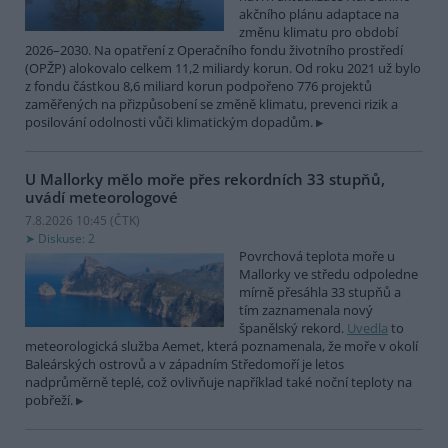
akčního plánu adaptace na
změnu klimatu pro období
2026–2030. Na opatření z Operačního fondu životního prostředí
(OPŽP) alokovalo celkem 11,2 miliardy korun. Od roku 2021 už bylo
z fondu částkou 8,6 miliard korun podpořeno 776 projektů
zaměřených na přizpůsobení se změně klimatu, prevenci rizik a
posilování odolnosti vůči klimatickým dopadům.
U Mallorky mělo moře přes rekordních 33 stupňů,
uvádí meteorologové
7.8.2026 10:45 (
ČTK
)
Diskuse: 2
Povrchová teplota moře u
Mallorky ve středu odpoledne
mírně přesáhla 33 stupňů a
tím zaznamenala nový
španělský rekord.
Uvedla
to
meteorologická služba Aemet, která poznamenala, že moře v okolí
Baleárských ostrovů a v západním Středomoří je letos
nadprůměrně teplé, což ovlivňuje například také noční teploty na
pobřeží.