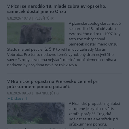
V Plzni se narodilo 18. mládě zubra evropského,
sameček dostal jméno Onzu
8.8.2026 10:13 | PLZEŇ (
ČTK
)
V plzeňské zoologické zahradě
se narodilo 18. mládě zubra
evropského od roku 1997, kdy
tato zoo zubry chová.
Sameček dostal jméno Onzu.
Stádo má teď pět členů. ČTK to řekl mluvčí zahrady Martin
Vobruba. Pro tento nedávno téměř vyhubený druh největšího
savce Evropy je vedena nejstarší mezinárodní plemenná kniha a
nedávno byla vydána nová za rok 2025.
V Hranické propasti na Přerovsku zemřel při
průzkumném ponoru potápěč
8.8.2026 09:58 | HRANICE (
ČTK
)
Diskuse: 1
V Hranické propasti, nejhlubší
zatopené jeskyni na světě,
zemřel potápěč. Tragická
událost se stala ve středu při
průzkumném ponoru,