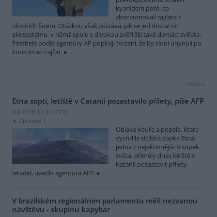
kyanidem poté, co
zkonzumovali rajčata z
okolních farem. Otázkou však zůstává, jak se jed dostal do
ekosystému, v němž spolu s divokou zvěří žijí také domácí zvířata.
Pěstitelé podle agentury AP popírají tvrzení, že by sloni uhynuli po
konzumaci rajčat.
reklama
Etna soptí, letiště v Catanii pozastavilo přílety, píše AFP
8.8.2026 12:33 (
ČTK
)
Diskuse: 1
Oblaka kouře a popela, které
vychrlila sicilská sopka Etna,
jedna z nejaktivnějších sopek
světa, přiměly dnes letiště v
Katánii pozastavit přílety
letadel, uvedla agentura AFP.
V brazilském regionálním parlamentu měli nezvanou
návštěvu - skupinu kapybar