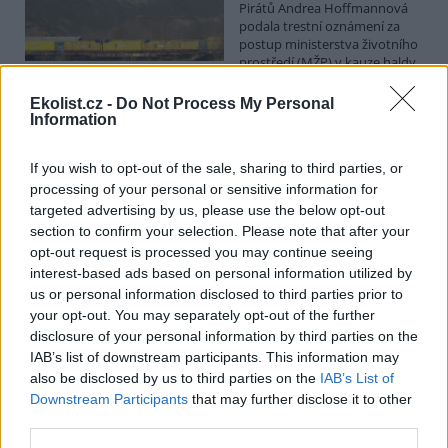
Pirátů Andrea Hoffmannová
podala trestní oznámení za
postup ministerstva životního
prostředí (MŽP) v kauze haldy
Heřmanice. Vyplývá to ze zprávy, kterou ČTK poskytla Česká
pirátská strana. Požaduje, aby policie prověřila okolnosti odebrání
Ekolist.cz -
Do Not Process My Personal
případu České inspekci životního prostředí (ČIŽP) a zastavení řízení.
Information
Hoffmannová ČTK sdělila, že trestní oznámení podala proti dosud
přesně nezjištěným osobám působícím na MŽP a ČIŽP, případně
If you wish to opt-out of the sale, sharing to third parties, or
dalším osobám, jejichž účast na popsaném postupu může být
zjištěna prověřováním. Stanovisko MŽP a ČIŽP ČTK shání.
processing of your personal or sensitive information for
targeted advertising by us, please use the below opt-out
section to confirm your selection. Please note that after your
Ředitelé odborů i mluvčí se z ČIŽP rozhodli odejít z
opt-out request is processed you may continue seeing
vlastní vůle, řekl Straka
interest-based ads based on personal information utilized by
6.8.2026 15:22 (
ČTK
)
us or personal information disclosed to third parties prior to
Diskuse: 1
your opt-out. You may separately opt-out of the further
Ředitel odboru vnitřních
disclosure of your personal information by third parties on the
služeb Matěj Mrlina, vedoucí
IAB’s list of downstream participants. This information may
služebního úřadu Oldřich
Jarolím a tisková mluvčí Miriam
also be disclosed by us to third parties on the
IAB’s List of
Loužecká končí na České
Downstream Participants
that may further disclose it to other
inspekci životního prostředí (ČIŽP) z vlastní iniciativy. Na dotaz ČTK
third parties.
to napsal nový ředitel inspekce Pavel Straka (za Motoristy). O jejich