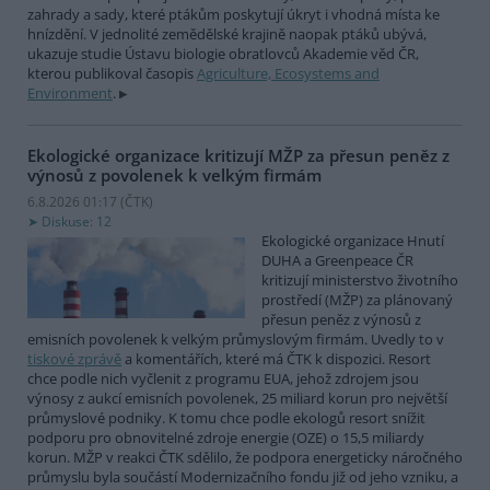
zahrady a sady, které ptákům poskytují úkryt i vhodná místa ke
hnízdění. V jednolité zemědělské krajině naopak ptáků ubývá,
ukazuje studie Ústavu biologie obratlovců Akademie věd ČR,
kterou publikoval časopis
Agriculture, Ecosystems and
Environment
.
Ekologické organizace kritizují MŽP za přesun peněz z
výnosů z povolenek k velkým firmám
6.8.2026 01:17 (
ČTK
)
Diskuse: 12
Ekologické organizace Hnutí
DUHA a Greenpeace ČR
kritizují ministerstvo životního
prostředí (MŽP) za plánovaný
přesun peněz z výnosů z
emisních povolenek k velkým průmyslovým firmám. Uvedly to v
tiskové zprávě
a komentářích, které má ČTK k dispozici. Resort
chce podle nich vyčlenit z programu EUA, jehož zdrojem jsou
výnosy z aukcí emisních povolenek, 25 miliard korun pro největší
průmyslové podniky. K tomu chce podle ekologů resort snížit
podporu pro obnovitelné zdroje energie (OZE) o 15,5 miliardy
korun. MŽP v reakci ČTK sdělilo, že podpora energeticky náročného
průmyslu byla součástí Modernizačního fondu již od jeho vzniku, a