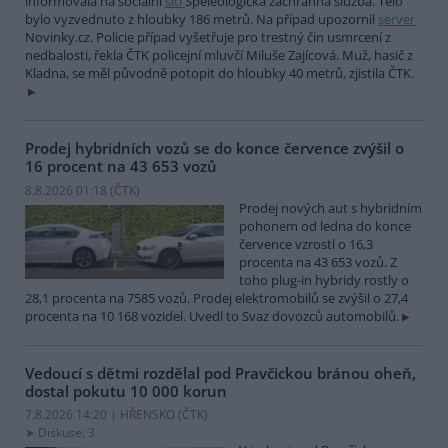
informovala na sociální
síti
Speleologická záchranná služba. Tělo
bylo vyzvednuto z hloubky 186 metrů. Na případ upozornil
server
Novinky.cz. Policie případ vyšetřuje pro trestný čin usmrcení z
nedbalosti, řekla ČTK policejní mluvčí Miluše Zajícová. Muž, hasič z
Kladna, se měl původně potopit do hloubky 40 metrů, zjistila ČTK.
Prodej hybridních vozů se do konce července zvýšil o
16 procent na 43 653 vozů
8.8.2026 01:18 (
ČTK
)
Prodej nových aut s hybridním
pohonem od ledna do konce
července vzrostl o 16,3
procenta na 43 653 vozů. Z
toho plug-in hybridy rostly o
28,1 procenta na 7585 vozů. Prodej elektromobilů se zvýšil o 27,4
procenta na 10 168 vozidel. Uvedl to Svaz dovozců automobilů.
Vedoucí s dětmi rozdělal pod Pravčickou bránou oheň,
dostal pokutu 10 000 korun
7.8.2026 14:20 | HŘENSKO (
ČTK
)
Diskuse: 3