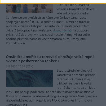
mezinárodní cyklistické štafety
COP Bike Ride. Účastníci
vyrazili z brazilského Belému,
kde se konala poslední
konference smluvních stran Rámcové úmluvy Organizace
spojených národů (OSN) o změně klimatu, a míří do turecké
Antalye, v níž se v listopadu uskuteční 31. konference. Cílem
cyklistů je dopravit na konferenci
deset návrhů
na podporu
cyklistické dopravy. V Praze stráví necelé tři dny. Včera večer
osobně přivítala náměstkyně primátora hl. m. Prahy Jana
Komrsková.
Ománskou mořskou rezervaci ohrožuje velká ropná
skvrna z poškozeného tankeru
6.8.2026 15:03 (
ČTK
)
Bezprostřední ekologická
katastrofa ohrožuje přírodní
rezervaci v Ománu, v jejíž
blízkosti se rozšířila velká
ropná skvrna. Ropa unikla z
lodi, u níž panuje podezření, že patří do takzvané ruské stínové
flotily. S odkazem na sdělení ekologické organizace Greenpeace a
nizozemské nevládní organizace PAX o tom dnes informovala
agentura AFP.