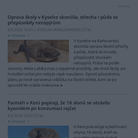
reklama
Oprava školy v Kyselce skončila, střecha i půda se
přizpůsobily netopýrům
8.8.2026 18:35 | KYSELKA (KARLOVARSKO) (
ČTK
)
Diskuse: 1
V Kyselce na Karlovarsku
skončila oprava školní střechy
a půdy, které se musely
přizpůsobit stovkám
netopýrů. Práce se podle
starosty Aleše Labíka (nez.) nepatrně protáhly, ale chod školy ani
hnízdění zvířat jimi nebylo nijak narušeno. Oproti původnímu
plánu je nově opravená i věžička na školní střeše, kam se po
spoustě let vrátila makovice.
Farmáři v Keni popírají, že 16 slonů se otrávilo
kyanidem po konzumaci rajčat
8.8.2026 18:32 (
ČTK
)
Diskuse: 1
V Keni pokračuje vyšetřování
úhynu 16 slonů, kteří se
pravděpodobně otrávili