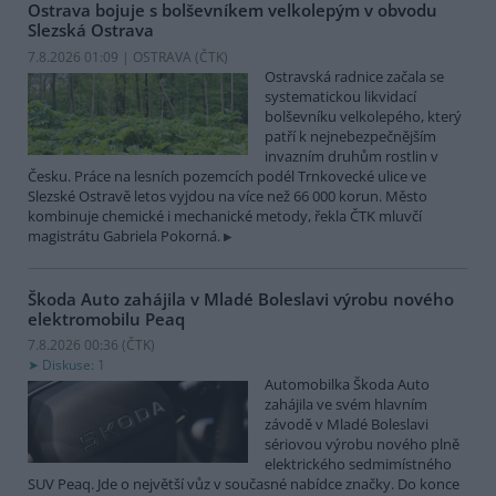
Ostrava bojuje s bolševníkem velkolepým v obvodu
Slezská Ostrava
7.8.2026 01:09 | OSTRAVA (
ČTK
)
Ostravská radnice začala se
systematickou likvidací
bolševníku velkolepého, který
patří k nejnebezpečnějším
invazním druhům rostlin v
Česku. Práce na lesních pozemcích podél Trnkovecké ulice ve
Slezské Ostravě letos vyjdou na více než 66 000 korun. Město
kombinuje chemické i mechanické metody, řekla ČTK mluvčí
magistrátu Gabriela Pokorná.
Škoda Auto zahájila v Mladé Boleslavi výrobu nového
elektromobilu Peaq
7.8.2026 00:36 (
ČTK
)
Diskuse: 1
Automobilka Škoda Auto
zahájila ve svém hlavním
závodě v Mladé Boleslavi
sériovou výrobu nového plně
elektrického sedmimístného
SUV Peaq. Jde o největší vůz v současné nabídce značky. Do konce