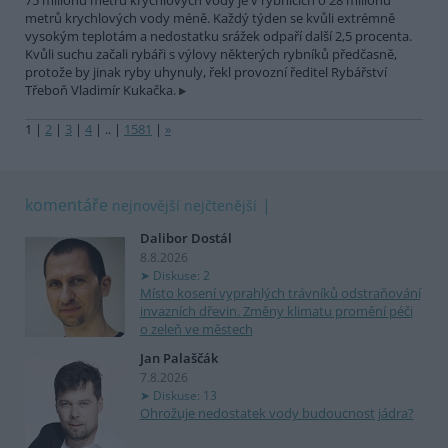
75 milionů metrů krychlových vody je v rybnících o 28 milionů
metrů krychlových vody méně. Každý týden se kvůli extrémně
vysokým teplotám a nedostatku srážek odpaří další 2,5 procenta.
Kvůli suchu začali rybáři s výlovy některých rybníků předčasně,
protože by jinak ryby uhynuly, řekl provozní ředitel Rybářství
Třeboň Vladimír Kukačka.
1
|
2
|
3
|
4
|
..
|
1581
|
»
komentáře
nejnovější
nejčtenější
Dalibor Dostál
8.8.2026
Diskuse: 2
Místo kosení vyprahlých trávníků odstraňování
invazních dřevin. Změny klimatu promění péči
o zeleň ve městech
Jan Palaščák
7.8.2026
Diskuse: 13
Ohrožuje nedostatek vody budoucnost jádra?