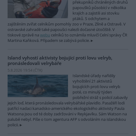
překupníků chráněných druhů
papoušků působící v několika
krajích a zajistili asi stovku
ptáků. S odchytem a
zajištěním zvířat celníkům pomohly zoo v Praze, Zlíně a Ostravě. V
ostravské zahradě také papoušci nalezli dočasné útočiště. V
tiskové zprávě na
webu
celníků to oznámila mluvčí Celní správy ČR
Martina Kaňková. Případem se zabývá policie.
Island vyhostí aktivisty bojující proti lovu velryb,
pronásledovali velrybáře
5.8.2026 19:54 (
ČTK
)
Islandské úřady nařídily
vyhoštění 21 aktivistů
bojujících proti lovu velryb
poté, co minulý týden
pobřežní stráž s policií zabavily
jejich loď, která pronásledovala velrybářské plavidlo. Pasažéři lodi
patřící nadaci kanadsko-amerického ekologického aktivisty Paula
Watsona jsou od té doby zadržováni v Reykjavíku. Sám Watson na
palubě nebyl. Píše o tom agentura AFP s odvoláním na islandskou
policii.