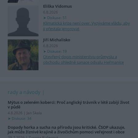
Eliška Vidomus
6.8.2026
Diskuse: 51
Klimatická krize není over. Vyzýváme vládu, aby
ji přestala ignorovat
Jiří Michalisko
6.8.2026
Diskuse: 19
Otevřený dopis ministerstvu průmyslu a
obchodu ohledně sanace odvalu Heřmanice
rady a návody
Mýtus o zeleném koberci: Proč anglický trávník v létě zabíjí život
v půdě
4.8.2026 | Jan Skala
Diskuse: 34
Dopady horka a sucha na přírodu jsou kritické. ČSOP ukazuje,
jak může žíznivé krajině a živočichům pomoci veřejnost i obce
29.7.2026 | Zuzana Kučerová