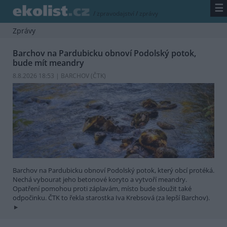
☰
/
zpravodajství
/
zprávy
Zprávy
Barchov na Pardubicku obnoví Podolský potok,
bude mít meandry
8.8.2026 18:53 | BARCHOV (
ČTK
)
Barchov na Pardubicku obnoví Podolský potok, který obcí protéká.
Nechá vybourat jeho betonové koryto a vytvoří meandry.
Opatření pomohou proti záplavám, místo bude sloužit také
odpočinku. ČTK to řekla starostka Iva Krebsová (za lepší Barchov).