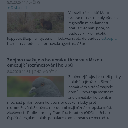
8.8.2026 11:40 (
ČTK
)
Diskuse: 1
V brazilském státě Mato
Grosso museli minulý týden v
regionálním parlamentu
přerušit jednání poté, co
budovy vniklo několik
kapybar. Skupina největších hlodavců světa do budovy
vstoupila
hlavním vchodem, informovala agentura AP.
Znojmo uvažuje o holubníku i krmivu s látkou
omezující rozmnožování holubů
8.8.2026 11:31 | ZNOJMO (
ČTK
)
Znojmo zjišťuje, jak snížit počty
holubů, jejichž trus škodí
památkám a trápí majitele
domů. Prověřuje možnost
zřídit městský holubník a
možnost přikrmování holubů s přídavkem látky proti
rozmnožování. S oběma metodami mají různá evropská města
zkušenosti. Podle starosty Františka Koudely (ODS) je třeba k
úspěšné regulaci holubí populace kombinovat více metod.