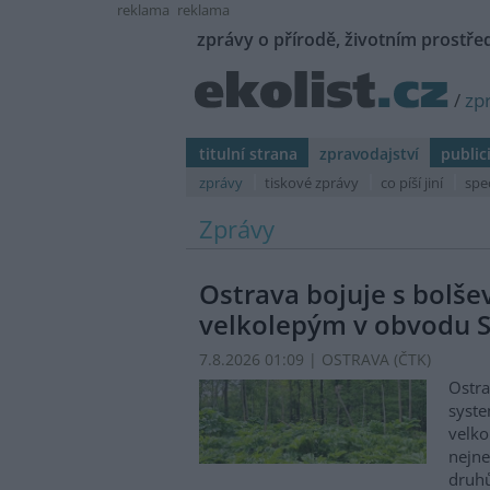
reklama
reklama
zprávy o přírodě, životním prostřed
/
zp
titulní strana
zpravodajství
public
zprávy
tiskové zprávy
co píší jiní
spe
Zprávy
Ostrava bojuje s bolš
velkolepým v obvodu S
7.8.2026 01:09 | OSTRAVA (
ČTK
)
Ostra
syste
velko
nejn
druhů