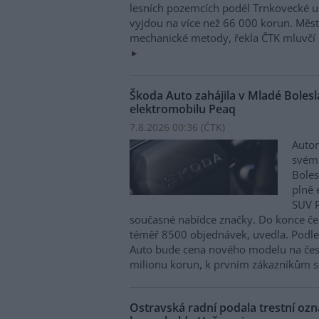
lesních pozemcích podél Trnkovecké ul
vyjdou na více než 66 000 korun. Měs
mechanické metody, řekla ČTK mluvčí 
Škoda Auto zahájila v Mladé Boles
elektromobilu Peaq
7.8.2026 00:36 (
ČTK
)
Autom
svém
Boles
plně 
SUV P
současné nabídce značky. Do konce če
téměř 8500 objednávek, uvedla. Podle 
Auto bude cena nového modelu na čes
milionu korun, k prvním zákazníkům s
Ostravská radní podala trestní oz