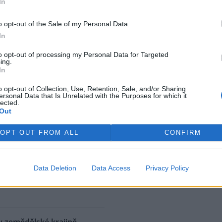
In
ostřední ekologická katastrofa
uje přírodní rezervaci v
o opt-out of the Sale of my Personal Data.
, v jejíž blízkosti se rozšířila
In
 ropná skvrna. Ropa unikla z
 u níž panuje podezření, že
to opt-out of processing my Personal Data for Targeted
ing.
. S odkazem na sdělení
In
izozemské nevládní organizace
 AFP.
o opt-out of Collection, Use, Retention, Sale, and/or Sharing
ersonal Data that Is Unrelated with the Purposes for which it
lected.
Out
ské řeky minimální průtoky
K
)
OPT OUT FROM ALL
CONFIRM
 nedostatku srážek je téměř ve
 jihočeských řekách historicky
nší průtok vody. Nejhorší je
Data Deletion
Data Access
Privacy Policy
ce v rovinatých oblastech,
rek
klad na Českobudějovicku. ČTK
v zemědělské krajině,