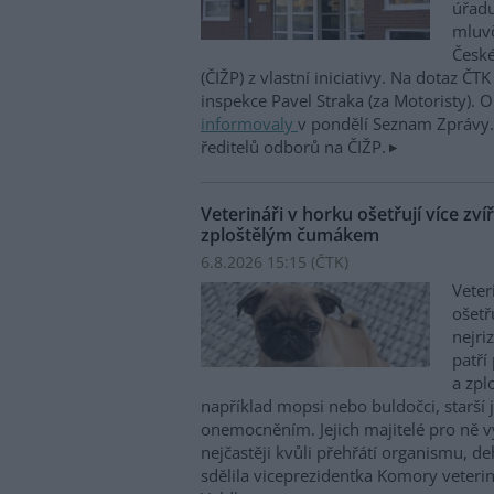
úřadu
mluvč
České
(ČIŽP) z vlastní iniciativy. Na dotaz ČT
inspekce Pavel Straka (za Motoristy).
informovaly
v pondělí Seznam Zprávy. 
ředitelů odborů na ČIŽP.
Veterináři v horku ošetřují více zví
zploštělým čumákem
6.8.2026 15:15 (
ČTK
)
Veter
ošetř
nejri
patří
a zpl
například mopsi nebo buldočci, starší j
onemocněním. Jejich majitelé pro ně vy
nejčastěji kvůli přehřátí organismu, d
sdělila viceprezidentka Komory veterin