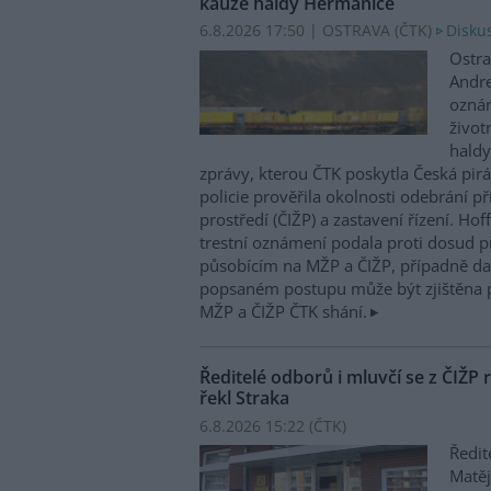
kauze haldy Heřmanice
6.8.2026 17:50 | OSTRAVA (
ČTK
)
Diskus
Ostra
Andre
oznám
život
haldy
zprávy, kterou ČTK poskytla Česká pirá
policie prověřila okolnosti odebrání p
prostředí (ČIŽP) a zastavení řízení. Ho
trestní oznámení podala proti dosud 
působícím na MŽP a ČIŽP, případně dal
popsaném postupu může být zjištěna 
MŽP a ČIŽP ČTK shání.
Ředitelé odborů i mluvčí se z ČIŽP r
řekl Straka
6.8.2026 15:22 (
ČTK
)
Ředit
Matěj