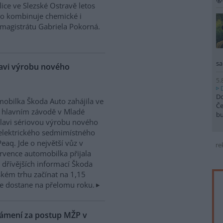
ice ve Slezské Ostravě letos
to kombinuje chemické i
magistrátu Gabriela Pokorná.
sa
lavi výrobu nového
5.
Do
obilka Škoda Auto zahájila ve
Če
 hlavním závodě v Mladé
b
lavi sériovou výrobu nového
elektrického sedmimístného
eaq. Jde o největší vůz v
re
rvence automobilka přijala
dřívějších informací Škoda
kém trhu začínat na 1,15
e dostane na přelomu roku.
námení za postup MŽP v