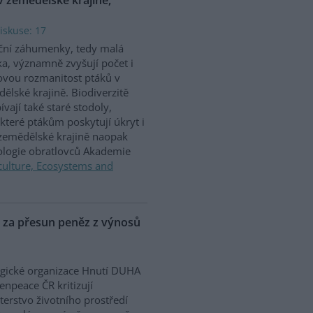
iskuse: 17
ční záhumenky, tedy malá
ka, významně zvyšují počet i
vou rozmanitost ptáků v
ělské krajině. Biodiverzitě
ívají také staré stodoly,
které ptákům poskytují úkryt i
 zemědělské krajině naopak
iologie obratlovců Akademie
culture, Ecosystems and
P za přesun peněz z výnosů
gické organizace Hnutí DUHA
enpeace ČR kritizují
terstvo životního prostředí