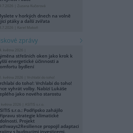
9.7.2026 | Zuzana Kučerová
yslete v horkých dnech na volně
ijící ptáky a další zvířata
8.7.2026 | Karel Makoň
tiskové zprávy
4. května 2026 |
ýměna střešních oken jako krok k
yšší energetické účinnosti a
omfortu bydlení
1. května 2026 |
Vrchlabí do toho!
rchlabí do toho!: Vrchlabí do toho!
hce vyhrát volby. Nabízí Lukáše
eplého jako nového starostu
. května 2026 |
ASITIS s.r.o.
SITIS s.r.o.: Podřipsko zahájilo
řípravu strategie klimatické
dolnosti. Projekt
athways2Resilience propojil adaptaci
rajiny s budoucími investicemi.