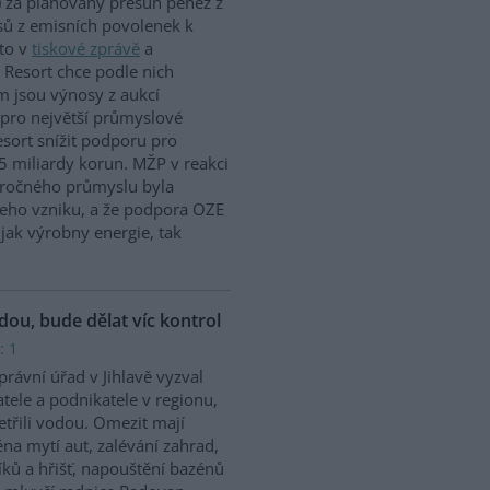
 za plánovaný přesun peněz z
ů z emisních povolenek k
to v
tiskové zprávě
a
 Resort chce podle nich
m jsou výnosy z aukcí
 pro největší průmyslové
sort snížit podporu pro
5 miliardy korun. MŽP v reakci
náročného průmyslu byla
jeho vzniku, a že podpora OZE
jak výrobny energie, tak
odou, bude dělat víc kontrol
: 1
rávní úřad v Jihlavě vyzval
tele a podnikatele v regionu,
etřili vodou. Omezit mají
na mytí aut, zalévání zahrad,
íků a hřišť, napouštění bazénů