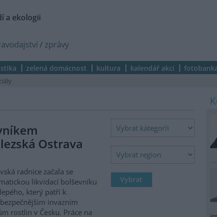
í a ekologii
ravodajství
/
zprávy
istika
zelená domácnost
kultura
kalendář akcí
fotobank
ciály
evníkem
lezská Ostrava
vská radnice začala se
matickou likvidací bolševníku
lepého, který patří k
ebezpečnějším invazním
m rostlin v Česku. Práce na
ig