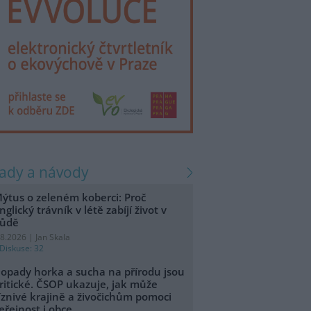
rady a návody
ýtus o zeleném koberci: Proč
nglický trávník v létě zabíjí život v
ůdě
.8.2026 | Jan Skala
Diskuse: 32
opady horka a sucha na přírodu jsou
ritické. ČSOP ukazuje, jak může
íznivé krajině a živočichům pomoci
eřejnost i obce