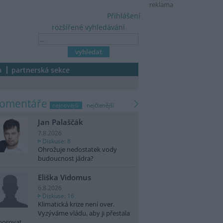
reklama
Přihlášení
rozšířené vyhledávání
a
partnerská sekce
komentáře
nejnovější
nejčtenější
Jan Palaščák
7.8.2026
Diskuse: 8
Ohrožuje nedostatek vody
budoucnost jádra?
Eliška Vidomus
6.8.2026
Diskuse: 16
Klimatická krize není over.
Vyzýváme vládu, aby ji přestala
norovat