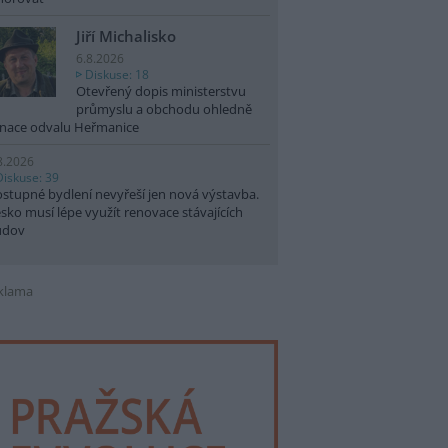
Jiří Michalisko
6.8.2026
Diskuse: 18
Otevřený dopis ministerstvu
průmyslu a obchodu ohledně
nace odvalu Heřmanice
8.2026
Diskuse: 39
stupné bydlení nevyřeší jen nová výstavba.
sko musí lépe využít renovace stávajících
udov
klama