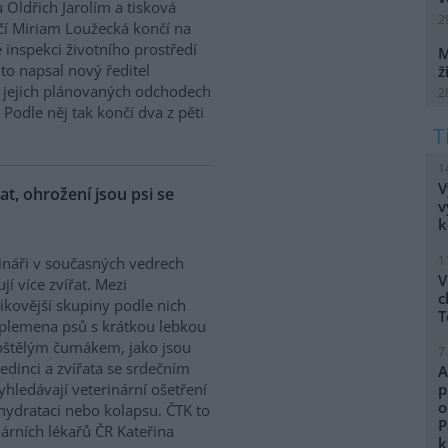
 Oldřich Jarolím a tisková
2
í Miriam Loužecká končí na
 inspekci životního prostředí
M
K to napsal nový ředitel
ž
 O jejich plánovaných odchodech
2
Podle něj tak končí dva z pěti
1
V
řat, ohrožení jsou psi se
v
k
1
ináři v současných vedrech
V
ují více zvířat. Mezi
c
zikovější skupiny podle nich
T
 plemena psů s krátkou lebkou
oštělým čumákem, jako jsou
7
edinci a zvířata se srdečním
A
hledávají veterinární ošetření
p
o
ehydrataci nebo kolapsu. ČTK to
P
árních lékařů ČR Kateřina
k