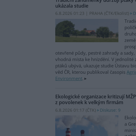
ukázala studie
6.8.2026 01:23 | PRAHA (
ČTK/Ekolist
)
D
Tradi
políč
druho
zeměd
prosp
otevřené půdy, pestré zahrady a sady, 
vhodná místa ke hnízdění. V jednolité
ptáků ubývá, ukazuje studie Ústavu b
věd ČR, kterou publikoval časopis
Agri
Environment
.
Ekologické organizace kritizují MŽ
z povolenek k velkým firmám
6.8.2026 01:17 (
ČTK
)
Diskuse: 9
Ekolo
a Gre
minis