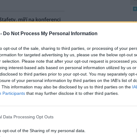
 štafety, míří na konferenci
8
 2
 -
Do Not Process My Personal Information
K
ahy dnes dorazili jezdci
O
árodní cyklistické štafety COP
to opt-out of the sale, sharing to third parties, or processing of your per
Ride. Účastníci vyrazili z
9
formation for targeted advertising by us, please use the below opt-out s
O
lského Belému, kde se konala
r selection. Please note that after your opt-out request is processed y
s
dní konference smluvních
eing interest-based ads based on personal information utilized by us or
ojených národů (OSN) o změně
disclosed to third parties prior to your opt-out. You may separately opt-
1
íž se v listopadu uskuteční 31.
(
losure of your personal information by third parties on the IAB’s list of
 na konferenci
deset návrhů
na
H
. This information may also be disclosed by us to third parties on the
IA
p
ráví necelé tři dny. Včera
Participants
that may further disclose it to other third parties.
a
mátora hl. m. Prahy Jana
l Data Processing Opt Outs
uje velká ropná skvrna z
o opt-out of the Sharing of my personal data.