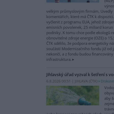
(MŽP)
výnos
velkým průmyslovým firmám. Uvedly 
komentářích, které má ČTK k dispozici.
vyčlenit z programu EUA, jehož zdroje
emisních povolenek, 25 miliard korun
podniky. K tomu chce podle ekologů re
obnovitelné zdroje energie (OZE) o 15,
ČTK sdělilo, že podpora energeticky 
součástí Modernizačního fondu již od 
nekončí, a z fondu budou financovány 
infrastruktura.
Jihlavský úřad vyzval k šetření s v
6.8.2026 00:51 | JIHLAVA (
ČTK
)
Diskuse
Vodop
obyva
aby š
zejmé
trávn