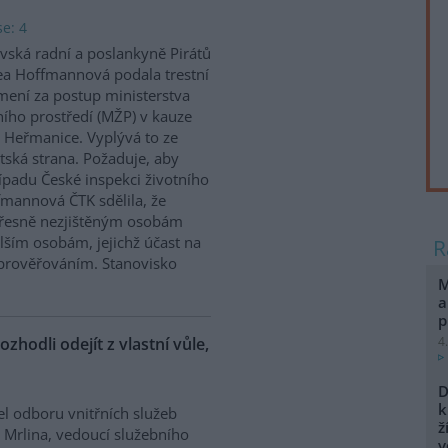
e: 4
vská radní a poslankyně Pirátů
a Hoffmannová podala trestní
ení za postup ministerstva
ního prostředí (MŽP) v kauze
 Heřmanice. Vyplývá to ze
tská strana. Požaduje, aby
řípadu České inspekci životního
ffmannová ČTK sdělila, že
přesně nezjištěným osobám
ším osobám, jejichž účast na
prověřováním. Stanovisko
M
a
p
ozhodli odejít z vlastní vůle,
4
D
k
el odboru vnitřních služeb
ž
 Mrlina, vedoucí služebního
v