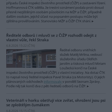
případu České inspekci životního prostředí (ČIŽP) a zastavení řízení.
Hoffmannová ČTK sdělila, že trestní oznámení podala proti dosud
přesně nezjištěným osobám působícím na MŽP a ČIŽP, případně
dalším osobám, jejichž účast na popsaném postupu může být
zjištěna prověřováním. Stanovisko MŽP a ČIŽP ČTK shání.
Ředitelé odborů i mluvčí se z ČIŽP rozhodli odejít z
vlastní vůle, řekl Straka
6.8.2026 15:22 (
ČTK
)
Ředitel odboru vnitřních
služeb Matěj Mrlina, vedoucí
služebního úřadu Oldřich
Jarolím a tisková mluvčí Miriam
Loužecká končí na České
inspekci životního prostředí (ČIŽP) z vlastní iniciativy. Na dotaz ČTK
to napsal nový ředitel inspekce Pavel Straka (za Motoristy). O jejich
plánovaných odchodech
informovaly
v pondělí Seznam Zprávy.
Podle něj tak končí dva z pěti ředitelů odborů na ČIŽP.
Veterináři v horku ošetřují více zvířat, ohrožení jsou psi
se zploštělým čumákem
6.8.2026 15:15 (
ČTK
)