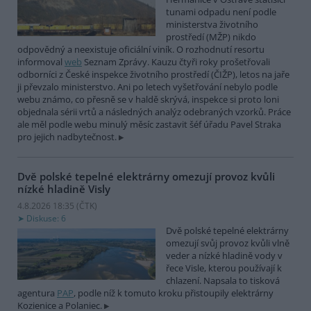
tunami odpadu není podle
ministerstva životního
prostředí (MŽP) nikdo
odpovědný a neexistuje oficiální viník. O rozhodnutí resortu
informoval
web
Seznam Zprávy. Kauzu čtyři roky prošetřovali
odborníci z České inspekce životního prostředí (ČIŽP), letos na jaře
ji převzalo ministerstvo. Ani po letech vyšetřování nebylo podle
webu známo, co přesně se v haldě skrývá, inspekce si proto loni
objednala sérii vrtů a následných analýz odebraných vzorků. Práce
ale měl podle webu minulý měsíc zastavit šéf úřadu Pavel Straka
pro jejich nadbytečnost.
Dvě polské tepelné elektrárny omezují provoz kvůli
nízké hladině Visly
4.8.2026 18:35 (
ČTK
)
Diskuse: 6
Dvě polské tepelné elektrárny
omezují svůj provoz kvůli vlně
veder a nízké hladině vody v
řece Visle, kterou používají k
chlazení. Napsala to tisková
agentura
PAP
, podle níž k tomuto kroku přistoupily elektrárny
Kozienice a Polaniec.