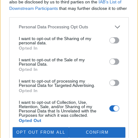
also be disclosed by us to third parties on the
IAB’s List of
Martina Kaňková. Případem se zabývá policie.
Downstream Participants
that may further disclose it to other
third parties.
Island vyhostí aktivisty bojující proti lovu velryb,
pronásledovali velrybáře
Personal Data Processing Opt Outs
5.8.2026 19:54 (
ČTK
)
I want to opt-out of the Sharing of my
Islandské úřady nařídily
personal data.
vyhoštění 21 aktivistů
Opted In
bojujících proti lovu velryb
poté, co minulý týden
I want to opt-out of the Sale of my
pobřežní stráž s policií zabavily
Personal Data.
jejich loď, která pronásledovala velrybářské plavidlo. Pasažéři lodi
Opted In
patřící nadaci kanadsko-amerického ekologického aktivisty Paula
Watsona jsou od té doby zadržováni v Reykjavíku. Sám Watson na
I want to opt-out of processing my
palubě nebyl. Píše o tom agentura AFP s odvoláním na islandskou
Personal Data for Targeted Advertising.
policii.
Opted In
I want to opt-out of Collection, Use,
Záchranná stanice v Praze přijímá kvůli vedrům více
Retention, Sale, and/or Sharing of my
Personal Data that Is Unrelated with the
volně žijících zvířat
Purposes for which it was collected.
5.8.2026 17:40 | PRAHA (
ČTK
)
Opted Out
Kvůli vysokým letním
teplotám pracovníci pražské
OPT OUT FROM ALL
CONFIRM
záchranné stanice pro volně