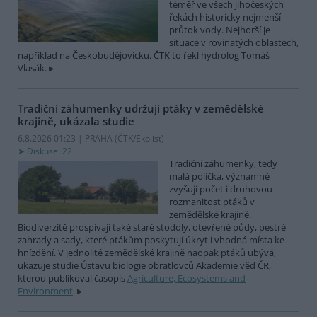
téměř ve všech jihočeských
řekách historicky nejmenší
průtok vody. Nejhorší je
situace v rovinatých oblastech,
například na Českobudějovicku. ČTK to řekl hydrolog Tomáš
Vlasák.
Tradiční záhumenky udržují ptáky v zemědělské
krajině, ukázala studie
6.8.2026 01:23 | PRAHA (
ČTK/Ekolist
)
Diskuse: 22
Tradiční záhumenky, tedy
malá políčka, významně
zvyšují počet i druhovou
rozmanitost ptáků v
zemědělské krajině.
Biodiverzitě prospívají také staré stodoly, otevřené půdy, pestré
zahrady a sady, které ptákům poskytují úkryt i vhodná místa ke
hnízdění. V jednolité zemědělské krajině naopak ptáků ubývá,
ukazuje studie Ústavu biologie obratlovců Akademie věd ČR,
kterou publikoval časopis
Agriculture, Ecosystems and
Environment
.