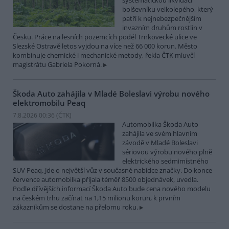
systematickou likvidací
bolševníku velkolepého, který
patří k nejnebezpečnějším
invazním druhům rostlin v
Česku. Práce na lesních pozemcích podél Trnkovecké ulice ve
Slezské Ostravě letos vyjdou na více než 66 000 korun. Město
kombinuje chemické i mechanické metody, řekla ČTK mluvčí
magistrátu Gabriela Pokorná.
Škoda Auto zahájila v Mladé Boleslavi výrobu nového
elektromobilu Peaq
7.8.2026 00:36 (
ČTK
)
Automobilka Škoda Auto
zahájila ve svém hlavním
závodě v Mladé Boleslavi
sériovou výrobu nového plně
elektrického sedmimístného
SUV Peaq. Jde o největší vůz v současné nabídce značky. Do konce
července automobilka přijala téměř 8500 objednávek, uvedla.
Podle dřívějších informací Škoda Auto bude cena nového modelu
na českém trhu začínat na 1,15 milionu korun, k prvním
zákazníkům se dostane na přelomu roku.