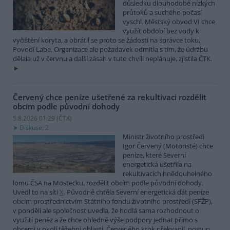
důsledku dlouhodobě nízkých
průtoků a suchého počasí
vyschl. Městský obvod VI chce
využít období bez vody k
vyčištění koryta, a obrátil se proto se žádostí na správce toku,
Povodí Labe. Organizace ale požadavek odmítla s tím, že údržbu
dělala už v červnu a další zásah v tuto chvíli neplánuje, zjistila ČTK.
Červený chce peníze ušetřené za rekultivaci rozdělit
obcím podle původní dohody
5.8.2026 01:29 (
ČTK
)
Diskuse: 2
Ministr životního prostředí
Igor Červený (Motoristé) chce
peníze, které Severní
energetická ušetřila na
rekultivacích hnědouhelného
lomu ČSA na Mostecku, rozdělit obcím podle původní dohody.
Uvedl to na síti
X
. Původně chtěla Severní energetická dát peníze
obcím prostřednictvím Státního fondu životního prostředí (SFŽP),
v pondělí ale společnost uvedla, že hodlá sama rozhodnout o
využití peněz a že chce ohledně výše podpory jednat přímo s
obcemi v okolí těžební oblasti. Červeného krok překvapil, postup