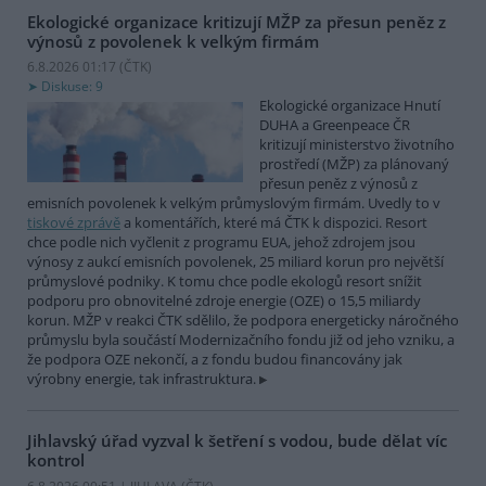
Ekologické organizace kritizují MŽP za přesun peněz z
výnosů z povolenek k velkým firmám
6.8.2026 01:17 (
ČTK
)
Diskuse: 9
Ekologické organizace Hnutí
DUHA a Greenpeace ČR
kritizují ministerstvo životního
prostředí (MŽP) za plánovaný
přesun peněz z výnosů z
emisních povolenek k velkým průmyslovým firmám. Uvedly to v
tiskové zprávě
a komentářích, které má ČTK k dispozici. Resort
chce podle nich vyčlenit z programu EUA, jehož zdrojem jsou
výnosy z aukcí emisních povolenek, 25 miliard korun pro největší
průmyslové podniky. K tomu chce podle ekologů resort snížit
podporu pro obnovitelné zdroje energie (OZE) o 15,5 miliardy
korun. MŽP v reakci ČTK sdělilo, že podpora energeticky náročného
průmyslu byla součástí Modernizačního fondu již od jeho vzniku, a
že podpora OZE nekončí, a z fondu budou financovány jak
výrobny energie, tak infrastruktura.
Jihlavský úřad vyzval k šetření s vodou, bude dělat víc
kontrol