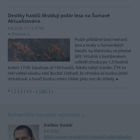
Desítky hasičů likvidují požár lesa na Šumavě
Aktualizováno
4.8.2026 17:13 (
ČTK
)
Diskuse: 2
Požár přibližně šesti hektarů
lesa a louky u šumavských
Nezdic na Klatovsku se přestal
šířit. Vrtulník s bambivakem
odletěl zhruba po 1,5 hodině
kolem 17:00. Zasahuje až 150 hasičů. Nikdo nebyl zraněn. ČTK to
řekl velitel zásahu Aleš Bucifal. Odhadl, že ohniska se budou ještě
dohašovat a hasiči budou místo hlídat přes noc do středy.
1
|
2
|
3
|
4
|
..
|
1581
|
»
komentáře
nejnovější
nejčtenější
Dalibor Dostál
8.8.2026
Místo kosení vyprahlých trávníků odstraňování