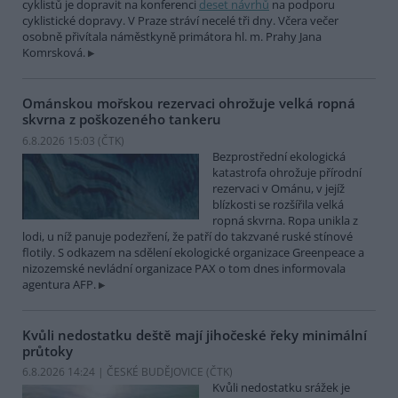
cyklistů je dopravit na konferenci
deset návrhů
na podporu
cyklistické dopravy. V Praze stráví necelé tři dny. Včera večer
osobně přivítala náměstkyně primátora hl. m. Prahy Jana
Komrsková.
Ománskou mořskou rezervaci ohrožuje velká ropná
skvrna z poškozeného tankeru
6.8.2026 15:03 (
ČTK
)
Bezprostřední ekologická
katastrofa ohrožuje přírodní
rezervaci v Ománu, v jejíž
blízkosti se rozšířila velká
ropná skvrna. Ropa unikla z
lodi, u níž panuje podezření, že patří do takzvané ruské stínové
flotily. S odkazem na sdělení ekologické organizace Greenpeace a
nizozemské nevládní organizace PAX o tom dnes informovala
agentura AFP.
Kvůli nedostatku deště mají jihočeské řeky minimální
průtoky
6.8.2026 14:24 | ČESKÉ BUDĚJOVICE (
ČTK
)
Kvůli nedostatku srážek je