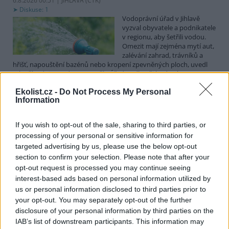
6.8.2026 00:51 | JIHLAVA (
ČTK
)
Diskuse: 1
Vodoprávní úřad v Jihlavě
vyzval obyvatele a podnikatele
v regionu, aby šetřili vodou.
Omezit mají zejména mytí aut,
zalévání zahrad, trávníků a
hřišť, napouštění bazénů nebo kropení zpevněných ploch, uvedl
mluvčí radnice Radovan Daněk. Úřad podle něj bude víc
kontrolovat povolené odběry. Výzva k šetření vodou platí pro
Ekolist.cz -
Do Not Process My Personal
všechny obce spadající pod Jihlavu jako obec s rozšířenou
Information
působností.
If you wish to opt-out of the sale, sharing to third parties, or
Celníci odhalili gang překupníků papoušků, zajistili
processing of your personal or sensitive information for
stovku ptáků
targeted advertising by us, please use the below opt-out
5.8.2026 20:13 (
ČTK
)
section to confirm your selection. Please note that after your
Celníci odhalili gang
opt-out request is processed you may continue seeing
překupníků chráněných druhů
interest-based ads based on personal information utilized by
papoušků působící v několika
krajích a zajistili asi stovku
us or personal information disclosed to third parties prior to
ptáků. S odchytem a
your opt-out. You may separately opt-out of the further
zajištěním zvířat celníkům pomohly zoo v Praze, Zlíně a Ostravě. V
disclosure of your personal information by third parties on the
ostravské zahradě také papoušci nalezli dočasné útočiště. V
IAB’s list of downstream participants. This information may
tiskové zprávě na
webu
celníků to oznámila mluvčí Celní správy ČR