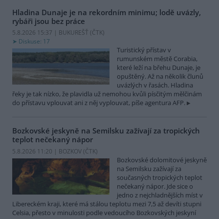
Hladina Dunaje je na rekordním minimu; lodě uvázly,
rybáři jsou bez práce
5.8.2026 15:37 | BUKUREŠŤ (
ČTK
)
Diskuse: 17
Turistický přístav v
rumunském městě Corabia,
které leží na břehu Dunaje, je
opuštěný. Až na několik člunů
uvázlých v řasách. Hladina
řeky je tak nízko, že plavidla už nemohou kvůli písčitým mělčinám
do přístavu vplouvat ani z něj vyplouvat, píše agentura AFP.
Bozkovské jeskyně na Semilsku zažívají za tropických
teplot nečekaný nápor
5.8.2026 11:20 | BOZKOV (
ČTK
)
Bozkovské dolomitové jeskyně
na Semilsku zažívají za
současných tropických teplot
nečekaný nápor. Jde sice o
jedno z nejchladnějších míst v
Libereckém kraji, které má stálou teplotu mezi 7,5 až devíti stupni
Celsia, přesto v minulosti podle vedoucího Bozkovských jeskyní