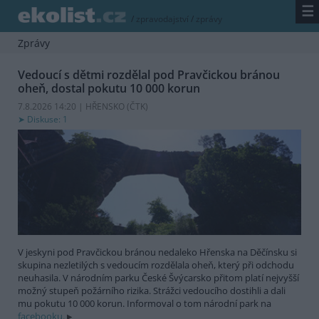
☰
/
zpravodajství
/
zprávy
Zprávy
Vedoucí s dětmi rozdělal pod Pravčickou bránou
oheň, dostal pokutu 10 000 korun
7.8.2026 14:20 | HŘENSKO (
ČTK
)
Diskuse: 1
V jeskyni pod Pravčickou bránou nedaleko Hřenska na Děčínsku si
skupina nezletilých s vedoucím rozdělala oheň, který při odchodu
neuhasila. V národním parku České Švýcarsko přitom platí nejvyšší
možný stupeň požárního rizika. Strážci vedoucího dostihli a dali
mu pokutu 10 000 korun. Informoval o tom národní park na
facebooku.