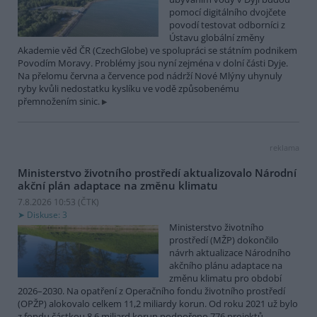
pomocí digitálního dvojčete
povodí testovat odborníci z
Ústavu globální změny
Akademie věd ČR (CzechGlobe) ve spolupráci se státním podnikem
Povodím Moravy. Problémy jsou nyní zejména v dolní části Dyje.
Na přelomu června a července pod nádrží Nové Mlýny uhynuly
ryby kvůli nedostatku kyslíku ve vodě způsobenému
přemnožením sinic.
reklama
Ministerstvo životního prostředí aktualizovalo Národní
akční plán adaptace na změnu klimatu
7.8.2026 10:53 (
ČTK
)
Diskuse: 3
Ministerstvo životního
prostředí (MŽP) dokončilo
návrh aktualizace Národního
akčního plánu adaptace na
změnu klimatu pro období
2026–2030. Na opatření z Operačního fondu životního prostředí
(OPŽP) alokovalo celkem 11,2 miliardy korun. Od roku 2021 už bylo
z fondu částkou 8,6 miliard korun podpořeno 776 projektů