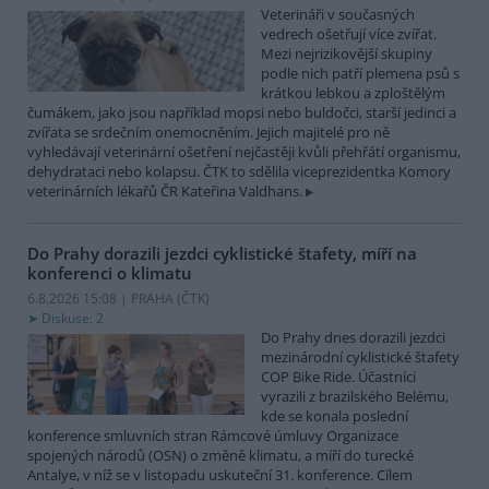
Veterináři v současných
vedrech ošetřují více zvířat.
Mezi nejrizikovější skupiny
podle nich patří plemena psů s
krátkou lebkou a zploštělým
čumákem, jako jsou například mopsi nebo buldočci, starší jedinci a
zvířata se srdečním onemocněním. Jejich majitelé pro ně
vyhledávají veterinární ošetření nejčastěji kvůli přehřátí organismu,
dehydrataci nebo kolapsu. ČTK to sdělila viceprezidentka Komory
veterinárních lékařů ČR Kateřina Valdhans.
Do Prahy dorazili jezdci cyklistické štafety, míří na
konferenci o klimatu
6.8.2026 15:08 | PRAHA (
ČTK
)
Diskuse: 2
Do Prahy dnes dorazili jezdci
mezinárodní cyklistické štafety
COP Bike Ride. Účastníci
vyrazili z brazilského Belému,
kde se konala poslední
konference smluvních stran Rámcové úmluvy Organizace
spojených národů (OSN) o změně klimatu, a míří do turecké
Antalye, v níž se v listopadu uskuteční 31. konference. Cílem