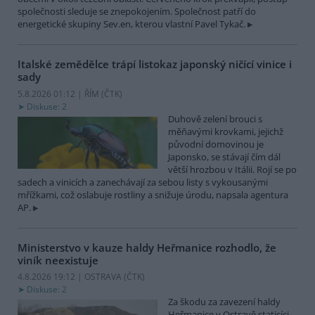
společnosti sleduje se znepokojením. Společnost patří do
energetické skupiny Sev.en, kterou vlastní Pavel Tykač.
Italské zemědělce trápí listokaz japonský ničící vinice i
sady
5.8.2026 01:12 | ŘÍM (
ČTK
)
Diskuse: 2
Duhově zelení brouci s
měňavými krovkami, jejichž
původní domovinou je
Japonsko, se stávají čím dál
větší hrozbou v Itálii. Rojí se po
sadech a vinicích a zanechávají za sebou listy s vykousanými
mřížkami, což oslabuje rostliny a snižuje úrodu, napsala agentura
AP.
Ministerstvo v kauze haldy Heřmanice rozhodlo, že
viník neexistuje
4.8.2026 19:12 | OSTRAVA (
ČTK
)
Diskuse: 2
Za škodu za zavezení haldy
Heřmanice v Ostravě statisíci