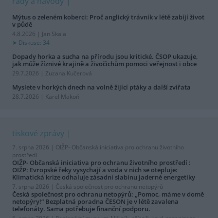
rady a návody
Mýtus o zeleném koberci: Proč anglický trávník v létě zabíjí život
v půdě
4.8.2026 | Jan Skala
Diskuse: 34
Dopady horka a sucha na přírodu jsou kritické. ČSOP ukazuje,
jak může žíznivé krajině a živočichům pomoci veřejnost i obce
29.7.2026 | Zuzana Kučerová
Myslete v horkých dnech na volně žijící ptáky a další zvířata
28.7.2026 | Karel Makoň
tiskové zprávy
7. srpna 2026 |
OIŽP- Občanská iniciativa pro ochranu životního
prostředí
OIŽP- Občanská iniciativa pro ochranu životního prostředí :
OIŽP: Evropské řeky vysychají a voda v nich se otepluje:
Klimatická krize odhaluje zásadní slabinu jaderné energetiky
7. srpna 2026 |
Česká společnost pro ochranu netopýrů
Česká společnost pro ochranu netopýrů: „Pomoc, máme v domě
netopýry!“ Bezplatná poradna ČESON je v létě zavalena
telefonáty. Sama potřebuje finanční podporu.