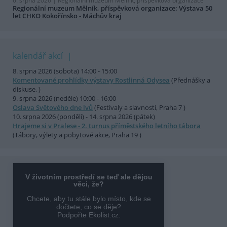
6. srpna 2026 |
Regionální muzeum Mělník, příspěvková organizace
Regionální muzeum Mělník, příspěvková organizace: Výstava 50
let CHKO Kokořínsko - Máchův kraj
kalendář akcí
8. srpna 2026 (sobota) 14:00 - 15:00
Komentované prohlídky výstavy Rostlinná Odysea
(Přednášky a
diskuse, )
9. srpna 2026 (neděle) 10:00 - 16:00
Oslava Světového dne lvů
(Festivaly a slavnosti, Praha 7 )
10. srpna 2026 (pondělí) - 14. srpna 2026 (pátek)
Hrajeme si v Pralese - 2. turnus příměstského letního tábora
(Tábory, výlety a pobytové akce, Praha 19 )