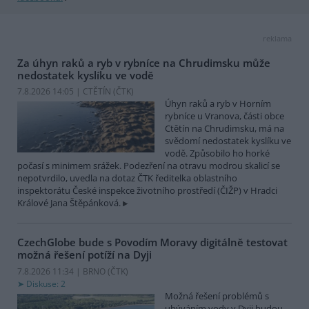
reklama
Za úhyn raků a ryb v rybníce na Chrudimsku může
nedostatek kyslíku ve vodě
7.8.2026 14:05 | CTĚTÍN (
ČTK
)
Úhyn raků a ryb v Horním
rybníce u Vranova, části obce
Ctětín na Chrudimsku, má na
svědomí nedostatek kyslíku ve
vodě. Způsobilo ho horké
počasí s minimem srážek. Podezření na otravu modrou skalicí se
nepotvrdilo, uvedla na dotaz ČTK ředitelka oblastního
inspektorátu České inspekce životního prostředí (ČIŽP) v Hradci
Králové Jana Štěpánková.
CzechGlobe bude s Povodím Moravy digitálně testovat
možná řešení potíží na Dyji
7.8.2026 11:34 | BRNO (
ČTK
)
Diskuse: 2
Možná řešení problémů s
ubýváním vody v Dyji budou