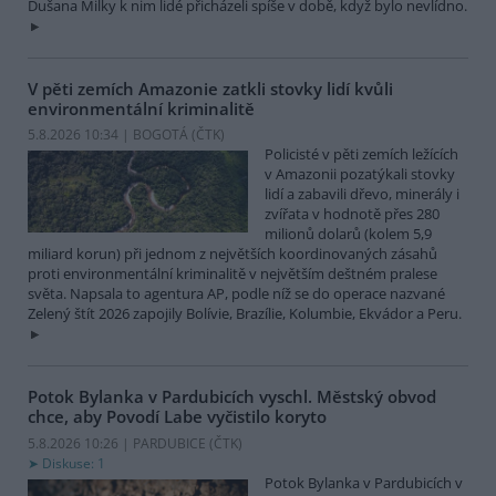
Dušana Milky k nim lidé přicházeli spíše v době, když bylo nevlídno.
V pěti zemích Amazonie zatkli stovky lidí kvůli
environmentální kriminalitě
5.8.2026 10:34 | BOGOTÁ (
ČTK
)
Policisté v pěti zemích ležících
v Amazonii pozatýkali stovky
lidí a zabavili dřevo, minerály i
zvířata v hodnotě přes 280
milionů dolarů (kolem 5,9
miliard korun) při jednom z největších koordinovaných zásahů
proti environmentální kriminalitě v největším deštném pralese
světa. Napsala to agentura AP, podle níž se do operace nazvané
Zelený štít 2026 zapojily Bolívie, Brazílie, Kolumbie, Ekvádor a Peru.
Potok Bylanka v Pardubicích vyschl. Městský obvod
chce, aby Povodí Labe vyčistilo koryto
5.8.2026 10:26 | PARDUBICE (
ČTK
)
Diskuse: 1
Potok Bylanka v Pardubicích v