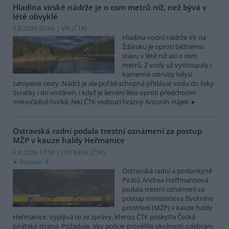
Hladina vírské nádrže je o osm metrů níž, než bývá v
létě obvyklé
6.8.2026 20:48 | VÍR (
ČTK
)
Hladina vodní nádrže Vír na
Žďársku je oproti běžnému
stavu v létě níž asi o osm
metrů. Z vody už vystoupaly i
kamenné obruby kdysi
zatopené cesty. Nádrž je ale pořád schopná přidávat vodu do řeky
Svratky i do vodáren, i když je letošní léto oproti předchozím
mimořádně horké, řekl ČTK vedoucí hrázný Antonín Hájek.
Ostravská radní podala trestní oznámení za postup
MŽP v kauze haldy Heřmanice
6.8.2026 17:50 | OSTRAVA (
ČTK
)
Diskuse: 4
Ostravská radní a poslankyně
Pirátů Andrea Hoffmannová
podala trestní oznámení za
postup ministerstva životního
prostředí (MŽP) v kauze haldy
Heřmanice. Vyplývá to ze zprávy, kterou ČTK poskytla Česká
pirátská strana. Požaduje, aby policie prověřila okolnosti odebrání