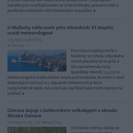
zaměřených na přizpůsobení se změně klimatu, prevenci rizik a
posilování odolnosti vůči klimatickým dopadům.
U Mallorky mělo moře přes rekordních 33 stupňů,
uvádí meteorologové
7.8.2026 10:45 (
ČTK
)
Diskuse: 1
Povrchová teplota moře u
Mallorky ve středu odpoledne
mírně přesáhla 33 stupňů a
tím zaznamenala nový
španělský rekord.
Uvedla
to
meteorologická služba Aemet, která poznamenala, že moře v okolí
Baleárských ostrovů a v západním Středomoří je letos
nadprůměrně teplé, což ovlivňuje například také noční teploty na
pobřeží.
Ostrava bojuje s bolševníkem velkolepým v obvodu
Slezská Ostrava
7.8.2026 01:09 | OSTRAVA (
ČTK
)
Ostravská radnice začala se