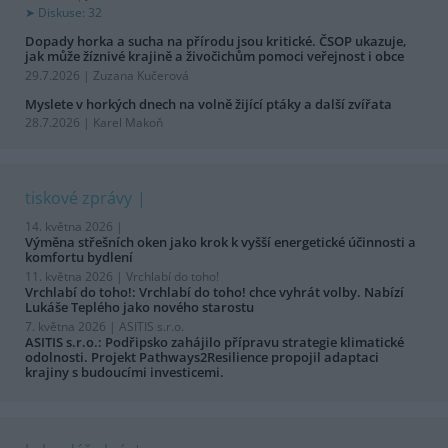
Diskuse: 32
Dopady horka a sucha na přírodu jsou kritické. ČSOP ukazuje,
jak může žíznivé krajině a živočichům pomoci veřejnost i obce
29.7.2026 | Zuzana Kučerová
Myslete v horkých dnech na volně žijící ptáky a další zvířata
28.7.2026 | Karel Makoň
tiskové zprávy
14. května 2026 |
Výměna střešních oken jako krok k vyšší energetické účinnosti a
komfortu bydlení
11. května 2026 |
Vrchlabí do toho!
Vrchlabí do toho!: Vrchlabí do toho! chce vyhrát volby. Nabízí
Lukáše Teplého jako nového starostu
7. května 2026 |
ASITIS s.r.o.
ASITIS s.r.o.: Podřipsko zahájilo přípravu strategie klimatické
odolnosti. Projekt Pathways2Resilience propojil adaptaci
krajiny s budoucími investicemi.