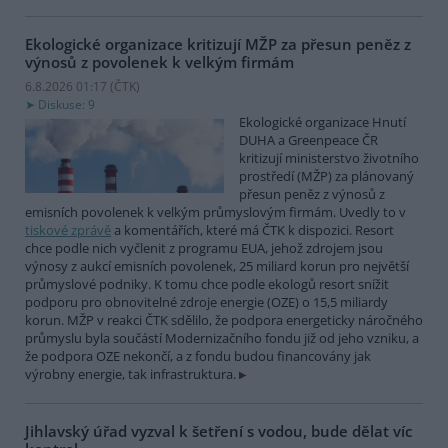
Ekologické organizace kritizují MŽP za přesun peněz z
výnosů z povolenek k velkým firmám
6.8.2026 01:17 (
ČTK
)
Diskuse: 9
Ekologické organizace Hnutí
DUHA a Greenpeace ČR
kritizují ministerstvo životního
prostředí (MŽP) za plánovaný
přesun peněz z výnosů z
emisních povolenek k velkým průmyslovým firmám. Uvedly to v
tiskové zprávě
a komentářích, které má ČTK k dispozici. Resort
chce podle nich vyčlenit z programu EUA, jehož zdrojem jsou
výnosy z aukcí emisních povolenek, 25 miliard korun pro největší
průmyslové podniky. K tomu chce podle ekologů resort snížit
podporu pro obnovitelné zdroje energie (OZE) o 15,5 miliardy
korun. MŽP v reakci ČTK sdělilo, že podpora energeticky náročného
průmyslu byla součástí Modernizačního fondu již od jeho vzniku, a
že podpora OZE nekončí, a z fondu budou financovány jak
výrobny energie, tak infrastruktura.
Jihlavský úřad vyzval k šetření s vodou, bude dělat víc