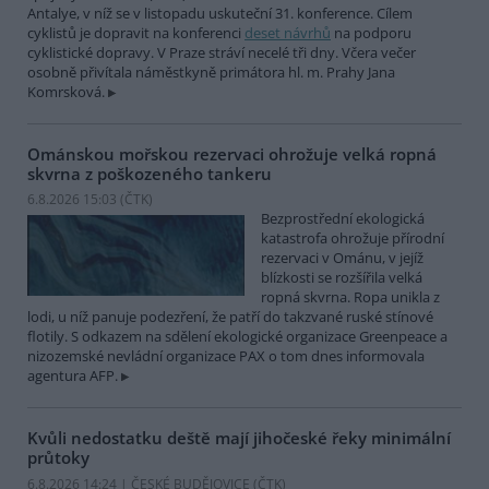
Antalye, v níž se v listopadu uskuteční 31. konference. Cílem
cyklistů je dopravit na konferenci
deset návrhů
na podporu
cyklistické dopravy. V Praze stráví necelé tři dny. Včera večer
osobně přivítala náměstkyně primátora hl. m. Prahy Jana
Komrsková.
Ománskou mořskou rezervaci ohrožuje velká ropná
skvrna z poškozeného tankeru
6.8.2026 15:03 (
ČTK
)
Bezprostřední ekologická
katastrofa ohrožuje přírodní
rezervaci v Ománu, v jejíž
blízkosti se rozšířila velká
ropná skvrna. Ropa unikla z
lodi, u níž panuje podezření, že patří do takzvané ruské stínové
flotily. S odkazem na sdělení ekologické organizace Greenpeace a
nizozemské nevládní organizace PAX o tom dnes informovala
agentura AFP.
Kvůli nedostatku deště mají jihočeské řeky minimální
průtoky
6.8.2026 14:24 | ČESKÉ BUDĚJOVICE (
ČTK
)