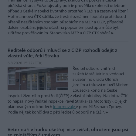
Heřmanice. Vyplývá to ze zprávy, kterou ČTK poskytla Česká
pirátská strana. Požaduje, aby policie prověřila okolnosti odebrání
případu České inspekci životního prostředí (ČIŽP) a zastavení řízení.
Hoffmannová ČTK sdělila, že trestní oznámení podala proti dosud
přesně nezjištěným osobám působícím na MŽP a ČIŽP, případně
dalším osobám, jejichž účast na popsaném postupu může být
zjištěna prověřováním. Stanovisko MŽP a ČIŽP ČTK shání.
Ředitelé odborů i mluvčí se z ČIŽP rozhodli odejít z
vlastní vůle, řekl Straka
6.8.2026 15:22 (
ČTK
)
Ředitel odboru vnitřních
služeb Matěj Mrlina, vedoucí
služebního úřadu Oldřich
Jarolím a tisková mluvčí Miriam
Loužecká končí na České
inspekci životního prostředí (ČIŽP) z vlastní iniciativy. Na dotaz ČTK
to napsal nový ředitel inspekce Pavel Straka (za Motoristy). O jejich
plánovaných odchodech
informovaly
v pondělí Seznam Zprávy.
Podle něj tak končí dva z pěti ředitelů odborů na ČIŽP.
Veterináři v horku ošetřují více zvířat, ohrožení jsou psi
se zploštělým čumákem