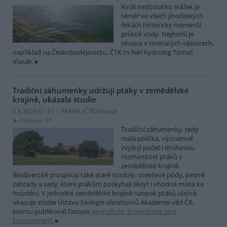
Kvůli nedostatku srážek je
téměř ve všech jihočeských
řekách historicky nejmenší
průtok vody. Nejhorší je
situace v rovinatých oblastech,
například na Českobudějovicku. ČTK to řekl hydrolog Tomáš
Vlasák.
Tradiční záhumenky udržují ptáky v zemědělské
krajině, ukázala studie
6.8.2026 01:23 | PRAHA (
ČTK/Ekolist
)
Diskuse: 17
Tradiční záhumenky, tedy
malá políčka, významně
zvyšují počet i druhovou
rozmanitost ptáků v
zemědělské krajině.
Biodiverzitě prospívají také staré stodoly, otevřené půdy, pestré
zahrady a sady, které ptákům poskytují úkryt i vhodná místa ke
hnízdění. V jednolité zemědělské krajině naopak ptáků ubývá,
ukazuje studie Ústavu biologie obratlovců Akademie věd ČR,
kterou publikoval časopis
Agriculture, Ecosystems and
Environment
.