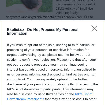
záchranné stanice pro volně
žijící živočichy přijímají více
zvířat, nejčastěji
dehydratovaná a vysílená mláďata ptáků nebo veverek. ČTK to
sdělila mluvčí stanice Petra Fišerová. Během současné vlny veder
stanice denně ošetří desítky živočichů, při první letošní vlně horka
jich za jeden týden přijali rekordních 578.
Ekolist.cz -
Do Not Process My Personal
Information
V rybnících Rybářství Třeboň vyschla třetina vody,
If you wish to opt-out of the sale, sharing to third parties, or
nejvíce v historii firmy
processing of your personal or sensitive information for
5.8.2026 15:42 (
ČTK
)
targeted advertising by us, please use the below opt-out
Diskuse: 1
section to confirm your selection. Please note that after your
V rybnících Rybářství Třeboň,
opt-out request is processed you may continue seeing
které hospodaří na 8000
hektarech vodní plochy, chybí
interest-based ads based on personal information utilized by
více než třetina vody. Oproti
us or personal information disclosed to third parties prior to
běžnému zdržovaném objemu
your opt-out. You may separately opt-out of the further
75 milionů metrů krychlových vody je v rybnících o 28 milionů
disclosure of your personal information by third parties on the
metrů krychlových vody méně. Každý týden se kvůli extrémně
IAB’s list of downstream participants. This information may
vysokým teplotám a nedostatku srážek odpaří další 2,5 procenta.
also be disclosed by us to third parties on the
IAB’s List of
Kvůli suchu začali rybáři s výlovy některých rybníků předčasně,
protože by jinak ryby uhynuly, řekl provozní ředitel Rybářství
Downstream Participants
that may further disclose it to other
Třeboň Vladimír Kukačka.
third parties.