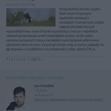
4.8.2026 12:52 (
ČTK
)
Hospodářská zvířata na jihu
Čech se při tropických
teplotách ochlazují v
remízkách i kamenných stájích.
Někteří jihočeští farmáři
vypouštějí krávy, ovce či koně na pastviny v noci a v největších
vedrech je nechávají uvnitř chladnějších budov. Kvůli suchu
neroste na loukách tráva a zemědělci musí dobytek přikrmovat
zásobami sena na zimu. Vysychají zdroje vody a rostou náklady na
její dopravu i na elektřinu na ochlazování zvířat, zjistila ČTK.
1
|
2
|
3
|
4
|
..
|
1581
|
»
komentáře
nejnovější
nejčtenější
Jan Palaščák
7.8.2026
Diskuse: 8
Ohrožuje nedostatek vody budoucnost jádra?