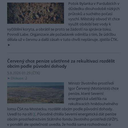
Potok Bylanka v Pardubicích v
důsledku dlouhodobě nízkých
průtoků a suchého počasí
vyschl. Městský obvod VI chce
využít období bez vody k
vyčištění koryta, a obrátil se proto se žádostí na správce toku,
Povodí Labe. Organizace ale požadavek odmítla s tím, že údržbu
dělala už v červnu a další zásah v tuto chvíli neplánuje, zjistila ČTK.
Červený chce peníze ušetřené za rekultivaci rozdělit
obcím podle původní dohody
5.8.2026 01:29 (
ČTK
)
Diskuse: 2
Ministr životního prostředí
Igor Červený (Motoristé) chce
peníze, které Severní
energetická ušetřila na
rekultivacích hnědouhelného
lomu ČSA na Mostecku, rozdělit obcím podle původní dohody.
Uvedl to na síti
X
. Původně chtěla Severní energetická dát peníze
obcím prostřednictvím Státního fondu životního prostředí (SFŽP),
v pondělí ale společnost uvedla, že hodlá sama rozhodnout o