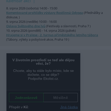
kalendář akcí
8. srpna 2026 (sobota) 14:00 - 15:00
Komentované prohlídky výstavy Rostlinná Odysea
(Přednášky a
diskuse, )
9. srpna 2026 (neděle) 10:00 - 16:00
Oslava Světového dne lvů
(Festivaly a slavnosti, Praha 7 )
10. srpna 2026 (pondělí) - 14. srpna 2026 (pátek)
Hrajeme si v Pralese - 2. turnus příměstského letního tábora
(Tábory, výlety a pobytové akce, Praha 19 )