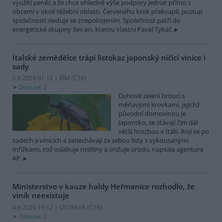
využití peněz a že chce ohledně výše podpory jednat přímo s
obcemi v okolí těžební oblasti. Červeného krok překvapil, postup
společnosti sleduje se znepokojením. Společnost patří do
energetické skupiny Sev.en, kterou vlastní Pavel Tykač.
Italské zemědělce trápí listokaz japonský ničící vinice i
sady
5.8.2026 01:12 | ŘÍM (
ČTK
)
Diskuse: 2
Duhově zelení brouci s
měňavými krovkami, jejichž
původní domovinou je
Japonsko, se stávají čím dál
větší hrozbou v Itálii. Rojí se po
sadech a vinicích a zanechávají za sebou listy s vykousanými
mřížkami, což oslabuje rostliny a snižuje úrodu, napsala agentura
AP.
Ministerstvo v kauze haldy Heřmanice rozhodlo, že
viník neexistuje
4.8.2026 19:12 | OSTRAVA (
ČTK
)
Diskuse: 2