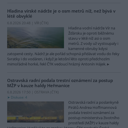
Hladina vírské nádrže je o osm metrů níž, než bývá v
létě obvyklé
6.8.2026 20:48 | VÍR (
ČTK
)
Hladina vodní nádrže Vír na
Žďársku je oproti běžnému
stavu v létě níž asi o osm
metrů. Z vody už vystoupaly i
kamenné obruby kdysi
zatopené cesty. Nádrž je ale pořád schopná přidávat vodu do řeky
Svratky i do vodáren, i když je letošní léto oproti předchozím
mimořádně horké, řekl ČTK vedoucí hrázný Antonín Hájek.
Ostravská radní podala trestní oznámení za postup
MŽP v kauze haldy Heřmanice
6.8.2026 17:50 | OSTRAVA (
ČTK
)
Diskuse: 4
Ostravská radní a poslankyně
Pirátů Andrea Hoffmannová
podala trestní oznámení za
postup ministerstva životního
prostředí (MŽP) v kauze haldy