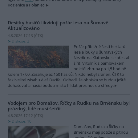
Kozienice a Polaniec.
Desítky hasičů likvidují požár lesa na Šumavě
Aktualizováno
4.8.2026 17:13 (
ČTK
)
Diskuse: 2
Požár přibližně šesti hektarů
lesa a louky u šumavských
Nezdic na Klatovsku se přestal
šířit. Vrtulník s bambivakem
odletěl zhruba po 1,5 hodině
kolem 17:00. Zasahuje až 150 hasičů. Nikdo nebyl zraněn. ČTK to
řekl velitel zásahu Aleš Bucifal. Odhadl, že ohniska se budou ještě
dohašovat a hasiči budou místo hlídat přes noc do středy.
Vodojem pro Domašov, Říčky a Rudku na Brněnsku byl
prázdný, lidé musí šetřit
4.8.2026 17:12 (
ČTK
)
Diskuse: 10
Domašov, Rudka a Říčky na
Brněnsku mají potíže s pitnou
vodou. Důvodem je