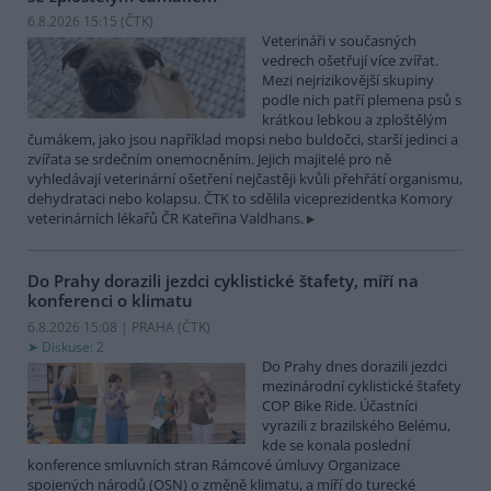
6.8.2026 15:15 (
ČTK
)
Veterináři v současných
vedrech ošetřují více zvířat.
Mezi nejrizikovější skupiny
podle nich patří plemena psů s
krátkou lebkou a zploštělým
čumákem, jako jsou například mopsi nebo buldočci, starší jedinci a
zvířata se srdečním onemocněním. Jejich majitelé pro ně
vyhledávají veterinární ošetření nejčastěji kvůli přehřátí organismu,
dehydrataci nebo kolapsu. ČTK to sdělila viceprezidentka Komory
veterinárních lékařů ČR Kateřina Valdhans.
Do Prahy dorazili jezdci cyklistické štafety, míří na
konferenci o klimatu
6.8.2026 15:08 | PRAHA (
ČTK
)
Diskuse: 2
Do Prahy dnes dorazili jezdci
mezinárodní cyklistické štafety
COP Bike Ride. Účastníci
vyrazili z brazilského Belému,
kde se konala poslední
konference smluvních stran Rámcové úmluvy Organizace
spojených národů (OSN) o změně klimatu, a míří do turecké