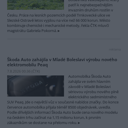
patří k nejnebezpečnějším
invazním druhům rostlin v
Česku. Práce na lesních pozemcích podél Trnkovecké ulice ve
Slezské Ostravě letos vyjdou na více než 66 000 korun. Město
kombinuje chemické i mechanické metody, řekla ČTK mluvčí
magistrátu Gabriela Pokorná.
reklama
Škoda Auto zahájila v Mladé Boleslavi výrobu nového
elektromobilu Peaq
7.8.2026 00:36 (
ČTK
)
Automobilka Škoda Auto
zahájila ve svém hlavním
závodě v Mladé Boleslavi
sériovou výrobu nového plně
elektrického sedmimístného
SUV Peaq. Jde o největší vůz v současné nabídce značky. Do konce
července automobilka přijala téměř 8500 objednávek, uvedla.
Podle dřívějších informací Škoda Auto bude cena nového modelu
na českém trhu začínat na 1,15 milionu korun, k prvním
zákazníkům se dostane na přelomu roku.