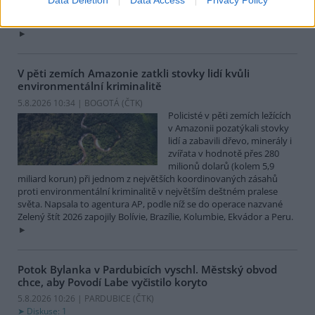
Celsia, přesto v minulosti podle vedoucího Bozkovských jeskyní
Dušana Milky k nim lidé přicházeli spíše v době, když bylo nevlídno.
V pěti zemích Amazonie zatkli stovky lidí kvůli
environmentální kriminalitě
5.8.2026 10:34 | BOGOTÁ (
ČTK
)
Policisté v pěti zemích ležících
v Amazonii pozatýkali stovky
lidí a zabavili dřevo, minerály i
zvířata v hodnotě přes 280
milionů dolarů (kolem 5,9
miliard korun) při jednom z největších koordinovaných zásahů
proti environmentální kriminalitě v největším deštném pralese
světa. Napsala to agentura AP, podle níž se do operace nazvané
Zelený štít 2026 zapojily Bolívie, Brazílie, Kolumbie, Ekvádor a Peru.
Potok Bylanka v Pardubicích vyschl. Městský obvod
chce, aby Povodí Labe vyčistilo koryto
5.8.2026 10:26 | PARDUBICE (
ČTK
)
Diskuse: 1