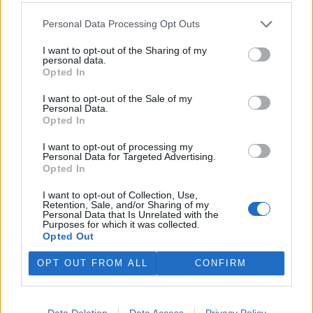
Personal Data Processing Opt Outs
Hladina Dunaje je na rekordním minimu; lodě uvázly,
rybáři jsou bez práce
I want to opt-out of the Sharing of my
personal data.
5.8.2026 15:37 | BUKUREŠŤ (
ČTK
)
Opted In
Diskuse: 17
Turistický přístav v
I want to opt-out of the Sale of my
rumunském městě Corabia,
Personal Data.
které leží na břehu Dunaje, je
Opted In
opuštěný. Až na několik člunů
uvázlých v řasách. Hladina
I want to opt-out of processing my
řeky je tak nízko, že plavidla už nemohou kvůli písčitým mělčinám
Personal Data for Targeted Advertising.
do přístavu vplouvat ani z něj vyplouvat, píše agentura AFP.
Opted In
I want to opt-out of Collection, Use,
Bozkovské jeskyně na Semilsku zažívají za tropických
Retention, Sale, and/or Sharing of my
Personal Data that Is Unrelated with the
teplot nečekaný nápor
Purposes for which it was collected.
5.8.2026 11:20 | BOZKOV (
ČTK
)
Opted Out
Bozkovské dolomitové jeskyně
na Semilsku zažívají za
OPT OUT FROM ALL
CONFIRM
současných tropických teplot
nečekaný nápor. Jde sice o
jedno z nejchladnějších míst v
Libereckém kraji, které má stálou teplotu mezi 7,5 až devíti stupni
Data Deletion
Data Access
Privacy Policy