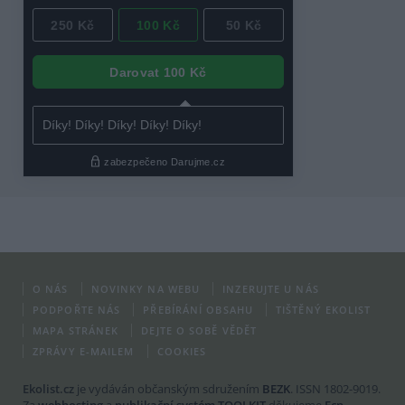
O NÁS
NOVINKY NA WEBU
INZERUJTE U NÁS
PODPOŘTE NÁS
PŘEBÍRÁNÍ OBSAHU
TIŠTĚNÝ EKOLIST
MAPA STRÁNEK
DEJTE O SOBĚ VĚDĚT
ZPRÁVY E-MAILEM
COOKIES
Ekolist.cz
je vydáván občanským sdružením
BEZK
. ISSN 1802-9019.