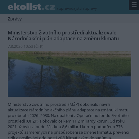
☰
/
zpravodajství
/
zprávy
Zprávy
Ministerstvo životního prostředí aktualizovalo
Národní akční plán adaptace na změnu klimatu
7.8.2026 10:53 (
ČTK
)
Ministerstvo životního prostředí (MŽP) dokončilo návrh
aktualizace Národního akčního plánu adaptace na změnu klimatu
pro období 2026–2030. Na opatření z Operačního fondu životního
prostředí (OPŽP) alokovalo celkem 11,2 miliardy korun. Od roku
2021 už bylo z fondu částkou 8,6 miliard korun podpořeno 776
projektů zaměřených na přizpůsobení se změně klimatu, prevenci
rizik a posilování odolnosti vůči klimatickým dopadům.