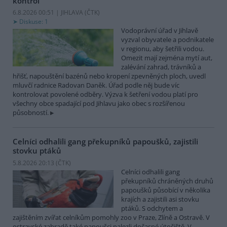
kontrol
6.8.2026 00:51 | JIHLAVA (
ČTK
)
Diskuse: 1
Vodoprávní úřad v Jihlavě
vyzval obyvatele a podnikatele
v regionu, aby šetřili vodou.
Omezit mají zejména mytí aut,
zalévání zahrad, trávníků a
hřišť, napouštění bazénů nebo kropení zpevněných ploch, uvedl
mluvčí radnice Radovan Daněk. Úřad podle něj bude víc
kontrolovat povolené odběry. Výzva k šetření vodou platí pro
všechny obce spadající pod Jihlavu jako obec s rozšířenou
působností.
Celníci odhalili gang překupníků papoušků, zajistili
stovku ptáků
5.8.2026 20:13 (
ČTK
)
Celníci odhalili gang
překupníků chráněných druhů
papoušků působící v několika
krajích a zajistili asi stovku
ptáků. S odchytem a
zajištěním zvířat celníkům pomohly zoo v Praze, Zlíně a Ostravě. V
ostravské zahradě také papoušci nalezli dočasné útočiště. V