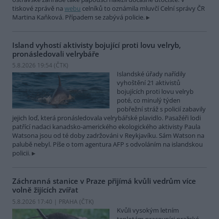
tiskové zprávě na
webu
celníků to oznámila mluvčí Celní správy ČR
Martina Kaňková. Případem se zabývá policie.
Island vyhostí aktivisty bojující proti lovu velryb,
pronásledovali velrybáře
5.8.2026 19:54 (
ČTK
)
Islandské úřady nařídily
vyhoštění 21 aktivistů
bojujících proti lovu velryb
poté, co minulý týden
pobřežní stráž s policií zabavily
jejich loď, která pronásledovala velrybářské plavidlo. Pasažéři lodi
patřící nadaci kanadsko-amerického ekologického aktivisty Paula
Watsona jsou od té doby zadržováni v Reykjavíku. Sám Watson na
palubě nebyl. Píše o tom agentura AFP s odvoláním na islandskou
policii.
Záchranná stanice v Praze přijímá kvůli vedrům více
volně žijících zvířat
5.8.2026 17:40 | PRAHA (
ČTK
)
Kvůli vysokým letním
teplotám pracovníci pražské