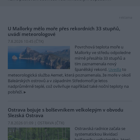
reklama
U Mallorky mělo moře přes rekordních 33 stupňů,
uvádí meteorologové
7.8.2026 10:45 (
ČTK
)
Povrchová teplota moře u
Mallorky ve středu odpoledne
mírně přesáhla 33 stupňů a
tím zaznamenala nový
španělský rekord.
Uvedla
to
meteorologická služba Aemet, která poznamenala, že moře v okolí
Baleárských ostrovů a v západním Středomoří je letos
nadprůměrně teplé, což ovlivňuje například také noční teploty na
pobřeží.
Ostrava bojuje s bolševníkem velkolepým v obvodu
Slezská Ostrava
7.8.2026 01:09 | OSTRAVA (
ČTK
)
Ostravská radnice začala se
systematickou likvidací
bolševníku velkolepého, který