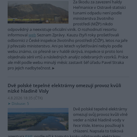
Za škodu za zavezení haldy
Heřmanice v Ostravě statisíci
tunami odpadu není podle
ministerstva životního
prostředí (MŽP) nikdo
odpovědný a neexistuje oficiální viník. O rozhodnutí resortu
informoval
web
Seznam Zprávy. Kauzu čtyři roky prošetřovali
odborníci z České inspekce životního prostředí (ČIŽP), letos na jaře
ji převzalo ministerstvo. Ani po letech vyšetřování nebylo podle
webu známo, co přesně se v haldě skrývá, inspekce si proto loni
objednala sérii vrtů a následných analýz odebraných vzorků. Práce
ale měl podle webu minulý měsíc zastavit šéf úřadu Pavel Straka
pro jejich nadbytečnost.
Dvě polské tepelné elektrárny omezují provoz kvůli
nízké hladině Visly
4.8.2026 18:35 (
ČTK
)
Diskuse: 5
Dvě polské tepelné elektrárny
omezují svůj provoz kvůli vlně
veder a nízké hladině vody v
řece Visle, kterou používají k
chlazení. Napsala to tisková
agentura
PAP
, podle níž k tomuto kroku přistoupily elektrárny