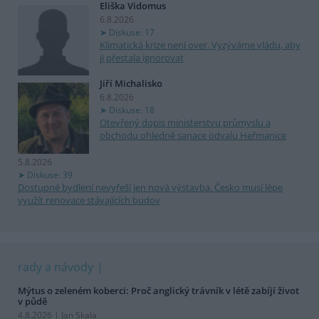
Eliška Vidomus
6.8.2026
Diskuse: 17
Klimatická krize není over. Vyzýváme vládu, aby
ji přestala ignorovat
Jiří Michalisko
6.8.2026
Diskuse: 18
Otevřený dopis ministerstvu průmyslu a
obchodu ohledně sanace odvalu Heřmanice
5.8.2026
Diskuse: 39
Dostupné bydlení nevyřeší jen nová výstavba. Česko musí lépe
využít renovace stávajících budov
rady a návody
Mýtus o zeleném koberci: Proč anglický trávník v létě zabíjí život
v půdě
4.8.2026 | Jan Skala