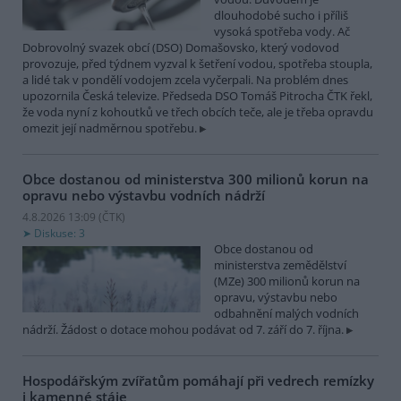
dlouhodobé sucho i příliš
vysoká spotřeba vody. Ač
Dobrovolný svazek obcí (DSO) Domašovsko, který vodovod
provozuje, před týdnem vyzval k šetření vodou, spotřeba stoupla,
a lidé tak v pondělí vodojem zcela vyčerpali. Na problém dnes
upozornila Česká televize. Předseda DSO Tomáš Pitrocha ČTK řekl,
že voda nyní z kohoutků ve třech obcích teče, ale je třeba opravdu
omezit její nadměrnou spotřebu.
Obce dostanou od ministerstva 300 milionů korun na
opravu nebo výstavbu vodních nádrží
4.8.2026 13:09 (
ČTK
)
Diskuse: 3
Obce dostanou od
ministerstva zemědělství
(MZe) 300 milionů korun na
opravu, výstavbu nebo
odbahnění malých vodních
nádrží. Žádost o dotace mohou podávat od 7. září do 7. října.
Hospodářským zvířatům pomáhají při vedrech remízky
i kamenné stáje