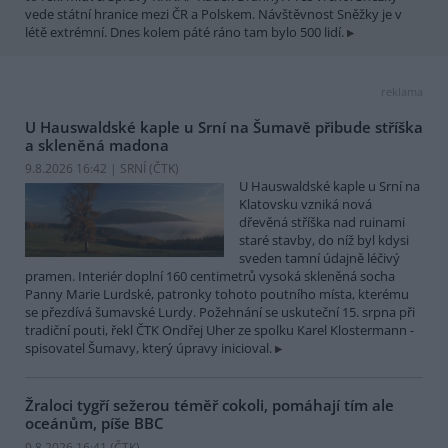
vede státní hranice mezi ČR a Polskem. Návštěvnost Sněžky je v
létě extrémní. Dnes kolem páté ráno tam bylo 500 lidí.
reklama
U Hauswaldské kaple u Srní na Šumavě přibude stříška
a skleněná madona
9.8.2026 16:42 | SRNÍ (
ČTK
)
U Hauswaldské kaple u Srní na
Klatovsku vzniká nová
dřevěná stříška nad ruinami
staré stavby, do níž byl kdysi
sveden tamní údajně léčivý
pramen. Interiér doplní 160 centimetrů vysoká skleněná socha
Panny Marie Lurdské, patronky tohoto poutního místa, kterému
se přezdívá šumavské Lurdy. Požehnání se uskuteční 15. srpna při
tradiční pouti, řekl ČTK Ondřej Uher ze spolku Karel Klostermann -
spisovatel Šumavy, který úpravy inicioval.
Žraloci tygří sežerou téměř cokoli, pomáhají tím ale
oceánům, píše BBC
9.8.2026 16:41 (
ČTK
)