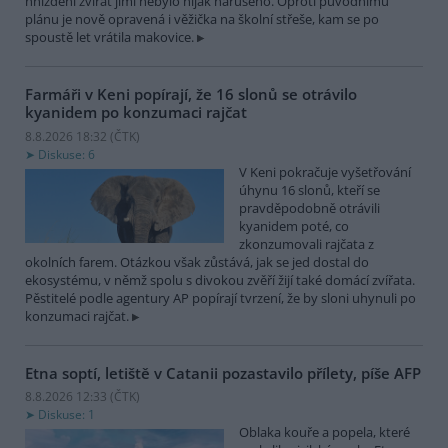
hnízdění zvířat jimi nebylo nijak narušeno. Oproti původnímu
plánu je nově opravená i věžička na školní střeše, kam se po
spoustě let vrátila makovice.
Farmáři v Keni popírají, že 16 slonů se otrávilo
kyanidem po konzumaci rajčat
8.8.2026 18:32 (
ČTK
)
Diskuse: 6
V Keni pokračuje vyšetřování
úhynu 16 slonů, kteří se
pravděpodobně otrávili
kyanidem poté, co
zkonzumovali rajčata z
okolních farem. Otázkou však zůstává, jak se jed dostal do
ekosystému, v němž spolu s divokou zvěří žijí také domácí zvířata.
Pěstitelé podle agentury AP popírají tvrzení, že by sloni uhynuli po
konzumaci rajčat.
Etna soptí, letiště v Catanii pozastavilo přílety, píše AFP
8.8.2026 12:33 (
ČTK
)
Diskuse: 1
Oblaka kouře a popela, které