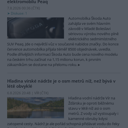
elektromobilu Peaq
7.8.2026 00:36 (
ČTK
)
Diskuse: 1
Automobilka Škoda Auto
zahájila ve svém hlavním
závodě v Mladé Boleslavi
sériovou výrobu nového plně
elektrického sedmimístného
SUV Peaq. Jde o největší vůz v současné nabídce značky. Do konce
července automobilka přijala téměř 8500 objednávek, uvedla.
Podle dřívějších informací Škoda Auto bude cena nového modelu
na českém trhu začínat na 1,15 milionu korun, k prvním
zákazníkům se dostane na přelomu roku.
Hladina vírské nádrže je o osm metrů níž, než bývá v
létě obvyklé
6.8.2026 20:48 | VÍR (
ČTK
)
Hladina vodní nádrže Vír na
Žďársku je oproti běžnému
stavu v létě níž asi o osm
metrů. Z vody už vystoupaly i
kamenné obruby kdysi
zatopené cesty. Nádrž je ale pořád schopná přidávat vodu do řeky