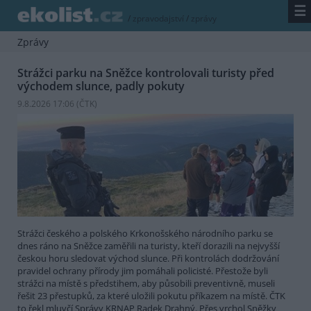
☰
/
zpravodajství
/
zprávy
Zprávy
Strážci parku na Sněžce kontrolovali turisty před
východem slunce, padly pokuty
9.8.2026 17:06 (
ČTK
)
Strážci českého a polského Krkonošského národního parku se
dnes ráno na Sněžce zaměřili na turisty, kteří dorazili na nejvyšší
českou horu sledovat východ slunce. Při kontrolách dodržování
pravidel ochrany přírody jim pomáhali policisté. Přestože byli
strážci na místě s předstihem, aby působili preventivně, museli
řešit 23 přestupků, za které uložili pokutu příkazem na místě. ČTK
to řekl mluvčí Správy KRNAP Radek Drahný. Přes vrchol Sněžky