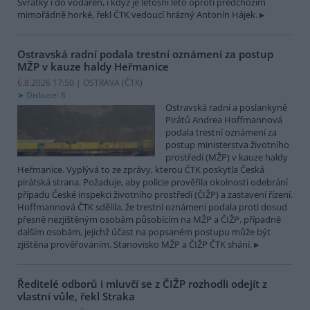
Svratky i do vodáren, i když je letošní léto oproti předchozím
mimořádně horké, řekl ČTK vedoucí hrázný Antonín Hájek.
Ostravská radní podala trestní oznámení za postup
MŽP v kauze haldy Heřmanice
6.8.2026 17:50 | OSTRAVA (
ČTK
)
Diskuse: 6
Ostravská radní a poslankyně
Pirátů Andrea Hoffmannová
podala trestní oznámení za
postup ministerstva životního
prostředí (MŽP) v kauze haldy
Heřmanice. Vyplývá to ze zprávy, kterou ČTK poskytla Česká
pirátská strana. Požaduje, aby policie prověřila okolnosti odebrání
případu České inspekci životního prostředí (ČIŽP) a zastavení řízení.
Hoffmannová ČTK sdělila, že trestní oznámení podala proti dosud
přesně nezjištěným osobám působícím na MŽP a ČIŽP, případně
dalším osobám, jejichž účast na popsaném postupu může být
zjištěna prověřováním. Stanovisko MŽP a ČIŽP ČTK shání.
Ředitelé odborů i mluvčí se z ČIŽP rozhodli odejít z
vlastní vůle, řekl Straka