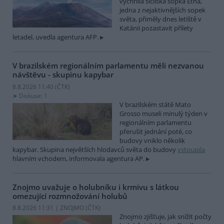
vychrlila sicilská sopka Etna,
jedna z nejaktivnějších sopek
světa, přiměly dnes letiště v
Katánii pozastavit přílety
letadel, uvedla agentura AFP.
V brazilském regionálním parlamentu měli nezvanou
návštěvu - skupinu kapybar
8.8.2026 11:40 (
ČTK
)
Diskuse: 1
V brazilském státě Mato
Grosso museli minulý týden v
regionálním parlamentu
přerušit jednání poté, co
budovy vniklo několik
kapybar. Skupina největších hlodavců světa do budovy
vstoupila
hlavním vchodem, informovala agentura AP.
Znojmo uvažuje o holubníku i krmivu s látkou
omezující rozmnožování holubů
8.8.2026 11:31 | ZNOJMO (
ČTK
)
Znojmo zjišťuje, jak snížit počty