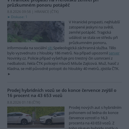
průzkumném ponoru potápěč
8.8.2026 09:58 | HRANICE (
ČTK
)
Diskuse: 1
V Hranické propasti, nejhlubší
zatopené jeskyni na světě,
zemřel potápěč. Tragická
událost se stala ve středu při
průzkumném ponoru,
informovala na sociální
síti
Speleologická záchranná služba. Tělo
bylo vyzvednuto z hloubky 186 metrů. Na případ upozornil
server
Novinky.cz. Policie případ vyšetřuje pro trestný čin usmrcení z
nedbalosti, řekla ČTK policejní mluvčí Miluše Zajícová. Muž, hasič z
Kladna, se měl původně potopit do hloubky 40 metrů, zjistila ČTK.
Prodej hybridních vozů se do konce července zvýšil o
16 procent na 43 653 vozů
8.8.2026 01:18 (
ČTK
)
Prodej nových aut s hybridním
pohonem od ledna do konce
července vzrostl o 16,3
procenta na 43 653 vozů. Z
toho plug-in hybridy rostly o