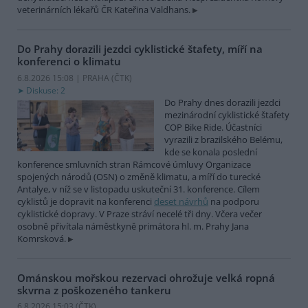
veterinárních lékařů ČR Kateřina Valdhans.
Do Prahy dorazili jezdci cyklistické štafety, míří na
konferenci o klimatu
6.8.2026 15:08 | PRAHA (
ČTK
)
Diskuse: 2
Do Prahy dnes dorazili jezdci
mezinárodní cyklistické štafety
COP Bike Ride. Účastníci
vyrazili z brazilského Belému,
kde se konala poslední
konference smluvních stran Rámcové úmluvy Organizace
spojených národů (OSN) o změně klimatu, a míří do turecké
Antalye, v níž se v listopadu uskuteční 31. konference. Cílem
cyklistů je dopravit na konferenci
deset návrhů
na podporu
cyklistické dopravy. V Praze stráví necelé tři dny. Včera večer
osobně přivítala náměstkyně primátora hl. m. Prahy Jana
Komrsková.
Ománskou mořskou rezervaci ohrožuje velká ropná
skvrna z poškozeného tankeru
6.8.2026 15:03 (
ČTK
)