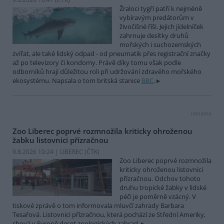
Žraloci tygří patří k nejméně
vybíravým predátorům v
živočišné říši. Jejich jídelníček
zahrnuje desítky druhů
mořských i suchozemských
zvířat, ale také lidský odpad - od pneumatik přes registrační značky
až po televizory či kondomy. Právě díky tomu však podle
odborníků hrají důležitou roli při udržování zdravého mořského
ekosystému. Napsala o tom britská stanice
BBC
.
reklama
Zoo Liberec poprvé rozmnožila kriticky ohroženou
žabku listovnici přízračnou
9.8.2026 10:24 | LIBEREC (
ČTK
)
Zoo Liberec poprvé rozmnožila
kriticky ohroženou listovnici
přízračnou. Odchov tohoto
druhu tropické žabky v lidské
péči je poměrně vzácný. V
tiskové zprávě o tom informovala mluvčí zahrady Barbara
Tesařová. Listovnici přízračnou, která pochází ze Střední Ameriky,
chová v Evropě deset zoologických zahrad.