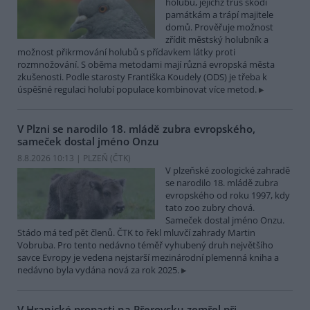
holubů, jejichž trus škodí
památkám a trápí majitele
domů. Prověřuje možnost
zřídit městský holubník a
možnost přikrmování holubů s přídavkem látky proti
rozmnožování. S oběma metodami mají různá evropská města
zkušenosti. Podle starosty Františka Koudely (ODS) je třeba k
úspěšné regulaci holubí populace kombinovat více metod.
V Plzni se narodilo 18. mládě zubra evropského,
sameček dostal jméno Onzu
8.8.2026 10:13 | PLZEŇ (
ČTK
)
V plzeňské zoologické zahradě
se narodilo 18. mládě zubra
evropského od roku 1997, kdy
tato zoo zubry chová.
Sameček dostal jméno Onzu.
Stádo má teď pět členů. ČTK to řekl mluvčí zahrady Martin
Vobruba. Pro tento nedávno téměř vyhubený druh největšího
savce Evropy je vedena nejstarší mezinárodní plemenná kniha a
nedávno byla vydána nová za rok 2025.
V Hranické propasti na Přerovsku zemřel při