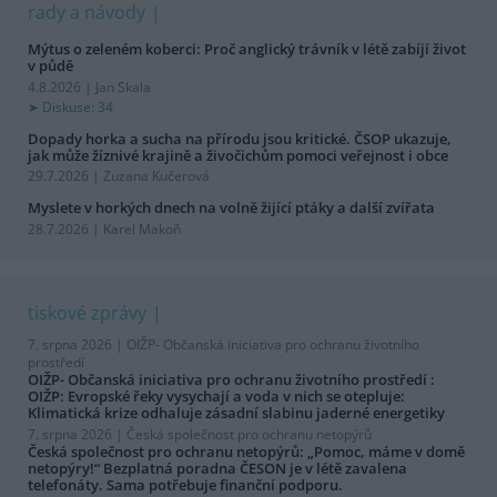
rady a návody
Mýtus o zeleném koberci: Proč anglický trávník v létě zabíjí život
v půdě
4.8.2026 | Jan Skala
Diskuse: 34
Dopady horka a sucha na přírodu jsou kritické. ČSOP ukazuje,
jak může žíznivé krajině a živočichům pomoci veřejnost i obce
29.7.2026 | Zuzana Kučerová
Myslete v horkých dnech na volně žijící ptáky a další zvířata
28.7.2026 | Karel Makoň
tiskové zprávy
7. srpna 2026 |
OIŽP- Občanská iniciativa pro ochranu životního
prostředí
OIŽP- Občanská iniciativa pro ochranu životního prostředí :
OIŽP: Evropské řeky vysychají a voda v nich se otepluje:
Klimatická krize odhaluje zásadní slabinu jaderné energetiky
7. srpna 2026 |
Česká společnost pro ochranu netopýrů
Česká společnost pro ochranu netopýrů: „Pomoc, máme v domě
netopýry!“ Bezplatná poradna ČESON je v létě zavalena
telefonáty. Sama potřebuje finanční podporu.