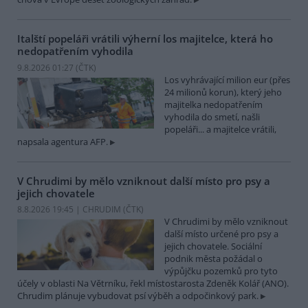
Italští popeláři vrátili výherní los majitelce, která ho
nedopatřením vyhodila
9.8.2026 01:27 (
ČTK
)
Los vyhrávající milion eur (přes
24 milionů korun), který jeho
majitelka nedopatřením
vyhodila do smetí, našli
popeláři... a majitelce vrátili,
napsala agentura AFP.
V Chrudimi by mělo vzniknout další místo pro psy a
jejich chovatele
8.8.2026 19:45 | CHRUDIM (
ČTK
)
V Chrudimi by mělo vzniknout
další místo určené pro psy a
jejich chovatele. Sociální
podnik města požádal o
výpůjčku pozemků pro tyto
účely v oblasti Na Větrníku, řekl místostarosta Zdeněk Kolář (ANO).
Chrudim plánuje vybudovat psí výběh a odpočinkový park.