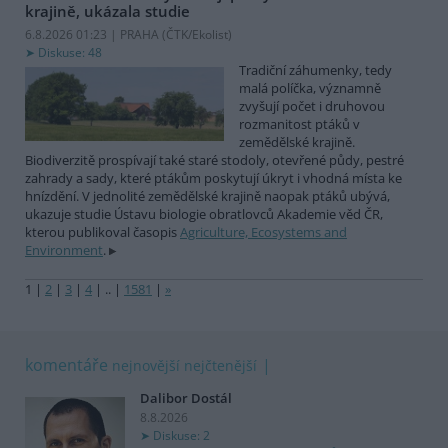
krajině, ukázala studie
6.8.2026 01:23 | PRAHA (
ČTK/Ekolist
)
Diskuse: 48
Tradiční záhumenky, tedy
malá políčka, významně
zvyšují počet i druhovou
rozmanitost ptáků v
zemědělské krajině.
Biodiverzitě prospívají také staré stodoly, otevřené půdy, pestré
zahrady a sady, které ptákům poskytují úkryt i vhodná místa ke
hnízdění. V jednolité zemědělské krajině naopak ptáků ubývá,
ukazuje studie Ústavu biologie obratlovců Akademie věd ČR,
kterou publikoval časopis
Agriculture, Ecosystems and
Environment
.
1
|
2
|
3
|
4
|
..
|
1581
|
»
komentáře
nejnovější
nejčtenější
Dalibor Dostál
8.8.2026
Diskuse: 2