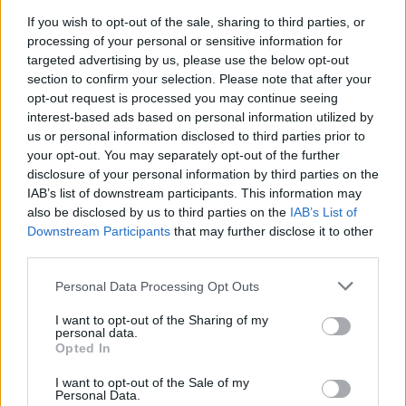
If you wish to opt-out of the sale, sharing to third parties, or
processing of your personal or sensitive information for
Ministerstvo životního prostředí aktualizovalo Národní
akční plán adaptace na změnu klimatu
targeted advertising by us, please use the below opt-out
section to confirm your selection. Please note that after your
7.8.2026 10:53 (
ČTK
)
Diskuse: 8
opt-out request is processed you may continue seeing
Ministerstvo životního
interest-based ads based on personal information utilized by
prostředí (MŽP) dokončilo
us or personal information disclosed to third parties prior to
návrh aktualizace Národního
your opt-out. You may separately opt-out of the further
akčního plánu adaptace na
disclosure of your personal information by third parties on the
změnu klimatu pro období
IAB’s list of downstream participants. This information may
2026–2030. Na opatření z Operačního fondu životního prostředí
(OPŽP) alokovalo celkem 11,2 miliardy korun. Od roku 2021 už bylo
also be disclosed by us to third parties on the
IAB’s List of
z fondu částkou 8,6 miliard korun podpořeno 776 projektů
Downstream Participants
that may further disclose it to other
zaměřených na přizpůsobení se změně klimatu, prevenci rizik a
third parties.
posilování odolnosti vůči klimatickým dopadům.
Personal Data Processing Opt Outs
U Mallorky mělo moře přes rekordních 33 stupňů,
I want to opt-out of the Sharing of my
uvádí meteorologové
personal data.
Opted In
7.8.2026 10:45 (
ČTK
)
Diskuse: 2
Povrchová teplota moře u
I want to opt-out of the Sale of my
Personal Data.
Mallorky ve středu odpoledne