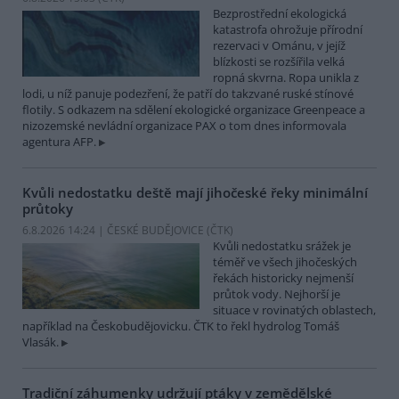
Bezprostřední ekologická
katastrofa ohrožuje přírodní
rezervaci v Ománu, v jejíž
blízkosti se rozšířila velká
ropná skvrna. Ropa unikla z
lodi, u níž panuje podezření, že patří do takzvané ruské stínové
flotily. S odkazem na sdělení ekologické organizace Greenpeace a
nizozemské nevládní organizace PAX o tom dnes informovala
agentura AFP.
Kvůli nedostatku deště mají jihočeské řeky minimální
průtoky
6.8.2026 14:24 | ČESKÉ BUDĚJOVICE (
ČTK
)
Kvůli nedostatku srážek je
téměř ve všech jihočeských
řekách historicky nejmenší
průtok vody. Nejhorší je
situace v rovinatých oblastech,
například na Českobudějovicku. ČTK to řekl hydrolog Tomáš
Vlasák.
Tradiční záhumenky udržují ptáky v zemědělské