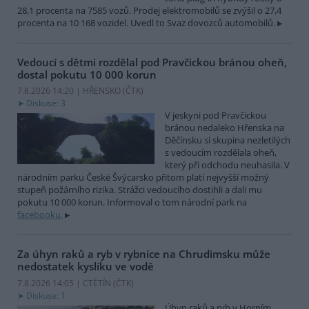
28,1 procenta na 7585 vozů. Prodej elektromobilů se zvýšil o 27,4
procenta na 10 168 vozidel. Uvedl to Svaz dovozců automobilů.
Vedoucí s dětmi rozdělal pod Pravčickou bránou oheň,
dostal pokutu 10 000 korun
7.8.2026 14:20 | HŘENSKO (
ČTK
)
Diskuse: 3
V jeskyni pod Pravčickou
bránou nedaleko Hřenska na
Děčínsku si skupina nezletilých
s vedoucím rozdělala oheň,
který při odchodu neuhasila. V
národním parku České Švýcarsko přitom platí nejvyšší možný
stupeň požárního rizika. Strážci vedoucího dostihli a dali mu
pokutu 10 000 korun. Informoval o tom národní park na
facebooku.
Za úhyn raků a ryb v rybníce na Chrudimsku může
nedostatek kyslíku ve vodě
7.8.2026 14:05 | CTĚTÍN (
ČTK
)
Diskuse: 1
Úhyn raků a ryb v Horním