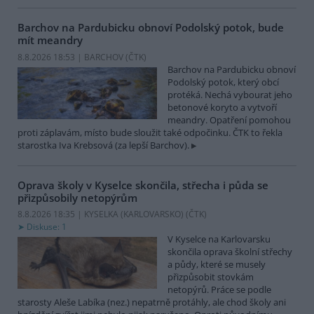
Barchov na Pardubicku obnoví Podolský potok, bude
mít meandry
8.8.2026 18:53 | BARCHOV (
ČTK
)
Barchov na Pardubicku obnoví
Podolský potok, který obcí
protéká. Nechá vybourat jeho
betonové koryto a vytvoří
meandry. Opatření pomohou
proti záplavám, místo bude sloužit také odpočinku. ČTK to řekla
starostka Iva Krebsová (za lepší Barchov).
Oprava školy v Kyselce skončila, střecha i půda se
přizpůsobily netopýrům
8.8.2026 18:35 | KYSELKA (KARLOVARSKO) (
ČTK
)
Diskuse: 1
V Kyselce na Karlovarsku
skončila oprava školní střechy
a půdy, které se musely
přizpůsobit stovkám
netopýrů. Práce se podle
starosty Aleše Labíka (nez.) nepatrně protáhly, ale chod školy ani