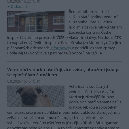
6.8.2026 15:22 (
ČTK
)
Diskuse: 1
Ředitel odboru vnitřních
služeb Matěj Mrlina, vedoucí
služebního úřadu Oldřich
Jarolím a tisková mluvčí Miriam
Loužecká končí na České
inspekci životního prostředí (ČIŽP) z vlastní iniciativy. Na dotaz ČTK
to napsal nový ředitel inspekce Pavel Straka (za Motoristy). O jejich
plánovaných odchodech
informovaly
v pondělí Seznam Zprávy.
Podle něj tak končí dva z pěti ředitelů odborů na ČIŽP.
Veterináři v horku ošetřují více zvířat, ohrožení jsou psi
se zploštělým čumákem
6.8.2026 15:15 (
ČTK
)
Veterináři v současných
vedrech ošetřují více zvířat.
Mezi nejrizikovější skupiny
podle nich patří plemena psů s
krátkou lebkou a zploštělým
čumákem, jako jsou například mopsi nebo buldočci, starší jedinci a
zvířata se srdečním onemocněním. Jejich majitelé pro ně
vyhledávají veterinární ošetření nejčastěji kvůli přehřátí organismu,
dehydrataci nebo kolapsu. ČTK to sdělila viceprezidentka Komory