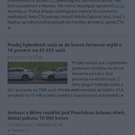
informovala na sociální
síti
Speleologická záchranná služba. Tělo
bylo vyzvednuto z hloubky 186 metrů. Na případ upozornil
server
Novinky.cz. Policie případ vyšetřuje pro trestný čin usmrcení z
nedbalosti, řekla ČTK policejní mluvčí Miluše Zajícová. Muž, hasič z
Kladna, se měl původně potopit do hloubky 40 metrů, zjistila ČTK.
Prodej hybridních vozů se do konce července zvýšil o
16 procent na 43 653 vozů
8.8.2026 01:18 (
ČTK
)
Prodej nových aut s hybridním
pohonem od ledna do konce
července vzrostl o 16,3
procenta na 43 653 vozů. Z
toho plug-in hybridy rostly o
28,1 procenta na 7585 vozů. Prodej elektromobilů se zvýšil o 27,4
procenta na 10 168 vozidel. Uvedl to Svaz dovozců automobilů.
Vedoucí s dětmi rozdělal pod Pravčickou bránou oheň,
dostal pokutu 10 000 korun
7.8.2026 14:20 | HŘENSKO (
ČTK
)
Diskuse: 3