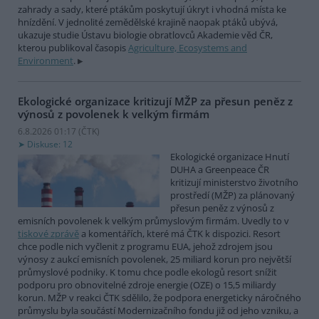
zahrady a sady, které ptákům poskytují úkryt i vhodná místa ke
hnízdění. V jednolité zemědělské krajině naopak ptáků ubývá,
ukazuje studie Ústavu biologie obratlovců Akademie věd ČR,
kterou publikoval časopis
Agriculture, Ecosystems and
Environment
.
Ekologické organizace kritizují MŽP za přesun peněz z
výnosů z povolenek k velkým firmám
6.8.2026 01:17 (
ČTK
)
Diskuse: 12
Ekologické organizace Hnutí
DUHA a Greenpeace ČR
kritizují ministerstvo životního
prostředí (MŽP) za plánovaný
přesun peněz z výnosů z
emisních povolenek k velkým průmyslovým firmám. Uvedly to v
tiskové zprávě
a komentářích, které má ČTK k dispozici. Resort
chce podle nich vyčlenit z programu EUA, jehož zdrojem jsou
výnosy z aukcí emisních povolenek, 25 miliard korun pro největší
průmyslové podniky. K tomu chce podle ekologů resort snížit
podporu pro obnovitelné zdroje energie (OZE) o 15,5 miliardy
korun. MŽP v reakci ČTK sdělilo, že podpora energeticky náročného
průmyslu byla součástí Modernizačního fondu již od jeho vzniku, a