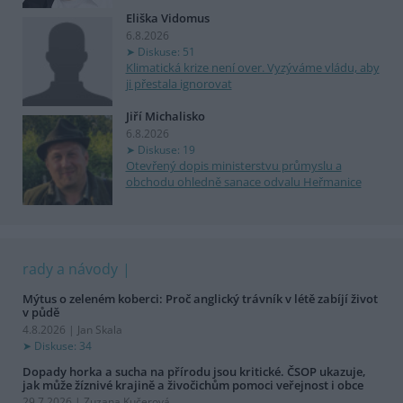
Eliška Vidomus
6.8.2026
Diskuse: 51
Klimatická krize není over. Vyzýváme vládu, aby
ji přestala ignorovat
Jiří Michalisko
6.8.2026
Diskuse: 19
Otevřený dopis ministerstvu průmyslu a
obchodu ohledně sanace odvalu Heřmanice
rady a návody
Mýtus o zeleném koberci: Proč anglický trávník v létě zabíjí život
v půdě
4.8.2026 | Jan Skala
Diskuse: 34
Dopady horka a sucha na přírodu jsou kritické. ČSOP ukazuje,
jak může žíznivé krajině a živočichům pomoci veřejnost i obce
29.7.2026 | Zuzana Kučerová