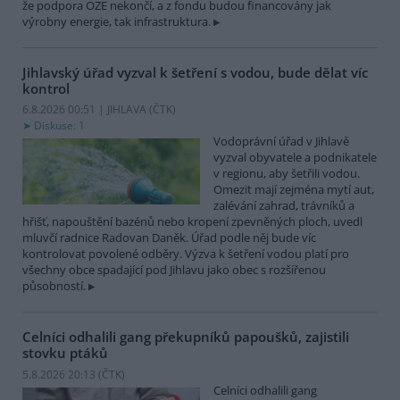
že podpora OZE nekončí, a z fondu budou financovány jak
výrobny energie, tak infrastruktura.
Jihlavský úřad vyzval k šetření s vodou, bude dělat víc
kontrol
6.8.2026 00:51 | JIHLAVA (
ČTK
)
Diskuse: 1
Vodoprávní úřad v Jihlavě
vyzval obyvatele a podnikatele
v regionu, aby šetřili vodou.
Omezit mají zejména mytí aut,
zalévání zahrad, trávníků a
hřišť, napouštění bazénů nebo kropení zpevněných ploch, uvedl
mluvčí radnice Radovan Daněk. Úřad podle něj bude víc
kontrolovat povolené odběry. Výzva k šetření vodou platí pro
všechny obce spadající pod Jihlavu jako obec s rozšířenou
působností.
Celníci odhalili gang překupníků papoušků, zajistili
stovku ptáků
5.8.2026 20:13 (
ČTK
)
Celníci odhalili gang