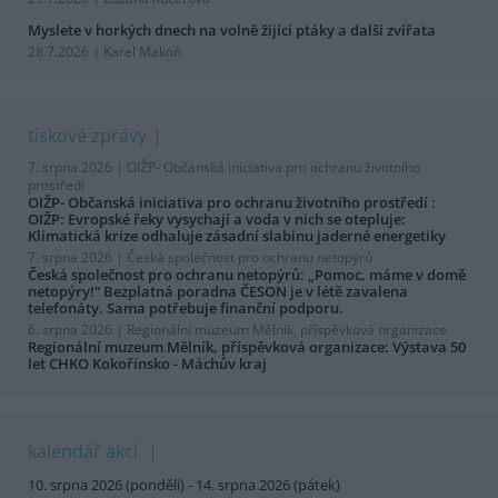
Myslete v horkých dnech na volně žijící ptáky a další zvířata
28.7.2026 | Karel Makoň
tiskové zprávy
7. srpna 2026 |
OIŽP- Občanská iniciativa pro ochranu životního
prostředí
OIŽP- Občanská iniciativa pro ochranu životního prostředí :
OIŽP: Evropské řeky vysychají a voda v nich se otepluje:
Klimatická krize odhaluje zásadní slabinu jaderné energetiky
7. srpna 2026 |
Česká společnost pro ochranu netopýrů
Česká společnost pro ochranu netopýrů: „Pomoc, máme v domě
netopýry!“ Bezplatná poradna ČESON je v létě zavalena
telefonáty. Sama potřebuje finanční podporu.
6. srpna 2026 |
Regionální muzeum Mělník, příspěvková organizace
Regionální muzeum Mělník, příspěvková organizace: Výstava 50
let CHKO Kokořínsko - Máchův kraj
kalendář akcí
10. srpna 2026 (pondělí) - 14. srpna 2026 (pátek)