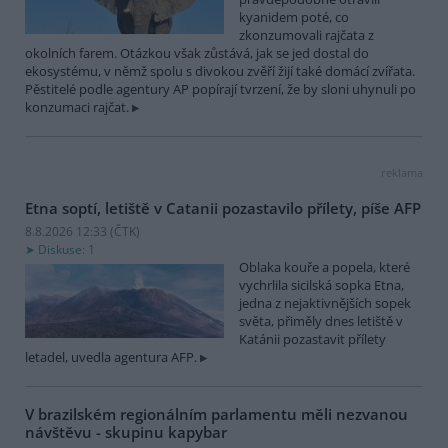
kyanidem poté, co
zkonzumovali rajčata z
okolních farem. Otázkou však zůstává, jak se jed dostal do
ekosystému, v němž spolu s divokou zvěří žijí také domácí zvířata.
Pěstitelé podle agentury AP popírají tvrzení, že by sloni uhynuli po
konzumaci rajčat.
reklama
Etna soptí, letiště v Catanii pozastavilo přílety, píše AFP
8.8.2026 12:33 (
ČTK
)
Diskuse: 1
Oblaka kouře a popela, které
vychrlila sicilská sopka Etna,
jedna z nejaktivnějších sopek
světa, přiměly dnes letiště v
Katánii pozastavit přílety
letadel, uvedla agentura AFP.
V brazilském regionálním parlamentu měli nezvanou
návštěvu - skupinu kapybar