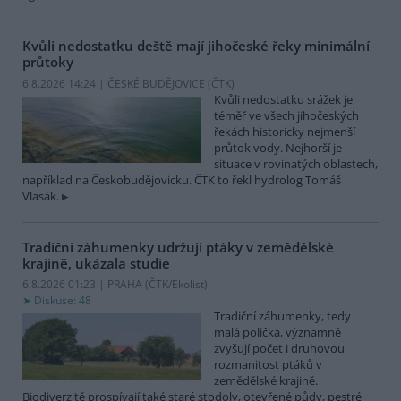
Kvůli nedostatku deště mají jihočeské řeky minimální
průtoky
6.8.2026 14:24 | ČESKÉ BUDĚJOVICE (
ČTK
)
Kvůli nedostatku srážek je
téměř ve všech jihočeských
řekách historicky nejmenší
průtok vody. Nejhorší je
situace v rovinatých oblastech,
například na Českobudějovicku. ČTK to řekl hydrolog Tomáš
Vlasák.
Tradiční záhumenky udržují ptáky v zemědělské
krajině, ukázala studie
6.8.2026 01:23 | PRAHA (
ČTK/Ekolist
)
Diskuse: 48
Tradiční záhumenky, tedy
malá políčka, významně
zvyšují počet i druhovou
rozmanitost ptáků v
zemědělské krajině.
Biodiverzitě prospívají také staré stodoly, otevřené půdy, pestré