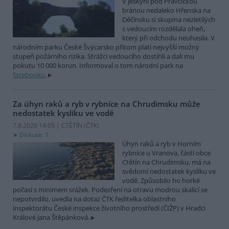
V jeskyni pod Pravčickou
bránou nedaleko Hřenska na
Děčínsku si skupina nezletilých
s vedoucím rozdělala oheň,
který při odchodu neuhasila. V
národním parku České Švýcarsko přitom platí nejvyšší možný
stupeň požárního rizika. Strážci vedoucího dostihli a dali mu
pokutu 10 000 korun. Informoval o tom národní park na
facebooku.
Za úhyn raků a ryb v rybníce na Chrudimsku může
nedostatek kyslíku ve vodě
7.8.2026 14:05 | CTĚTÍN (
ČTK
)
Diskuse: 1
Úhyn raků a ryb v Horním
rybníce u Vranova, části obce
Ctětín na Chrudimsku, má na
svědomí nedostatek kyslíku ve
vodě. Způsobilo ho horké
počasí s minimem srážek. Podezření na otravu modrou skalicí se
nepotvrdilo, uvedla na dotaz ČTK ředitelka oblastního
inspektorátu České inspekce životního prostředí (ČIŽP) v Hradci
Králové Jana Štěpánková.