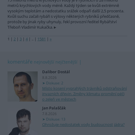
75 milionů metrů krychlových vody je v rybnících o 28 milionů
metrů krychlových vody méně. Každý týden se kvůli extrémně
vysokým teplotám a nedostatku srážek odpaří další 2,5 procenta.
Kvůli suchu začali rybáři s výlovy některých rybníků předčasně,
protože by jinak ryby uhynuly, řekl provozní ředitel Rybářství
Třeboň Vladimír Kukačka.
1
|
2
|
3
|
4
|
..
|
1581
|
»
komentáře
nejnovější
nejčtenější
Dalibor Dostál
8.8.2026
Diskuse: 2
Místo kosení vyprahlých trávníků odstraňování
invazních dřevin. Změny klimatu promění péči
o zeleň ve městech
Jan Palaščák
7.8.2026
Diskuse: 13
Ohrožuje nedostatek vody budoucnost jádra?