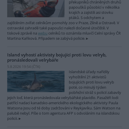
překupníků chráněných druhů
papoušků působící v několika
krajích a zajistili asi stovku
ptáků. S odchytem a
zajištěním zvířat celníkům pomohly zoo v Praze, Zlíně a Ostravě. V
ostravské zahradě také papoušci nalezli dočasné útočiště. V
tiskové zprávě na
webu
celníků to oznámila mluvčí Celní správy ČR
Martina Kaňková. Případem se zabývá policie.
Island vyhostí aktivisty bojující proti lovu velryb,
pronásledovali velrybáře
5.8.2026 19:54 (
ČTK
)
Islandské úřady nařídily
vyhoštění 21 aktivistů
bojujících proti lovu velryb
poté, co minulý týden
pobřežní stráž s policií zabavily
jejich loď, která pronásledovala velrybářské plavidlo. Pasažéři lodi
patřící nadaci kanadsko-amerického ekologického aktivisty Paula
Watsona jsou od té doby zadržováni v Reykjavíku. Sám Watson na
palubě nebyl. Píše o tom agentura AFP s odvoláním na islandskou
policii.