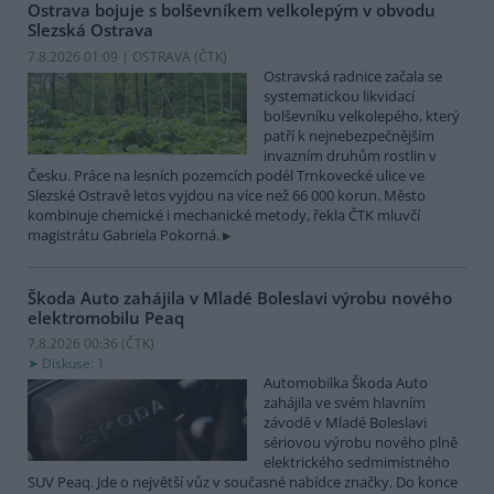
Ostrava bojuje s bolševníkem velkolepým v obvodu
Slezská Ostrava
7.8.2026 01:09 | OSTRAVA (
ČTK
)
Ostravská radnice začala se
systematickou likvidací
bolševníku velkolepého, který
patří k nejnebezpečnějším
invazním druhům rostlin v
Česku. Práce na lesních pozemcích podél Trnkovecké ulice ve
Slezské Ostravě letos vyjdou na více než 66 000 korun. Město
kombinuje chemické i mechanické metody, řekla ČTK mluvčí
magistrátu Gabriela Pokorná.
Škoda Auto zahájila v Mladé Boleslavi výrobu nového
elektromobilu Peaq
7.8.2026 00:36 (
ČTK
)
Diskuse: 1
Automobilka Škoda Auto
zahájila ve svém hlavním
závodě v Mladé Boleslavi
sériovou výrobu nového plně
elektrického sedmimístného
SUV Peaq. Jde o největší vůz v současné nabídce značky. Do konce