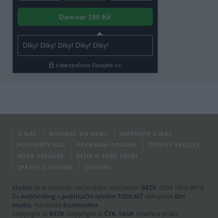
O NÁS
NOVINKY NA WEBU
INZERUJTE U NÁS
PODPOŘTE NÁS
PŘEBÍRÁNÍ OBSAHU
TIŠTĚNÝ EKOLIST
MAPA STRÁNEK
DEJTE O SOBĚ VĚDĚT
ZPRÁVY E-MAILEM
COOKIES
Ekolist.cz
je vydáván občanským sdružením
BEZK
. ISSN 1802-9019.
Za
webhosting
a
publikační systém TOOLKIT
děkujeme
Ecn
studiu
. Navštivte
Ecomonitor
.
Copyright ©
BEZK
. Copyright ©
ČTK
,
TASR
. Všechna práva