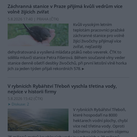
Záchranná stanice v Praze přijímá kvůli vedrům více
volně žijících zvířat
5.8.2026 17:40 | PRAHA (
ČTK
)
Kvůli vysokým letním
teplotám pracovníci pražské
záchranné stanice pro volně
žijící živočichy přijímají více
zvířat, nejčastěji
dehydratovaná a vysílená mláďata ptáků nebo veverek. ČTK to
sdělila mluvčí stanice Petra Fišerová. Během současné vlny veder
stanice denně ošetří desítky živočichů, při první letošní vlně horka
jich za jeden týden přijali rekordních 578.
V rybnících Rybářství Třeboň vyschla třetina vody,
nejvíce v historii firmy
5.8.2026 15:42 (
ČTK
)
Diskuse: 2
V rybnících Rybářství Třeboň,
které hospodaří na 8000
hektarech vodní plochy, chybí
více než třetina vody. Oproti
běžnému zdržovaném objemu