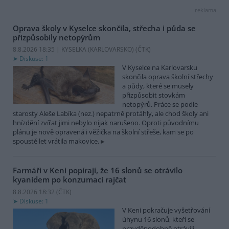
reklama
Oprava školy v Kyselce skončila, střecha i půda se
přizpůsobily netopýrům
8.8.2026 18:35 | KYSELKA (KARLOVARSKO) (
ČTK
)
Diskuse: 1
V Kyselce na Karlovarsku
skončila oprava školní střechy
a půdy, které se musely
přizpůsobit stovkám
netopýrů. Práce se podle
starosty Aleše Labíka (nez.) nepatrně protáhly, ale chod školy ani
hnízdění zvířat jimi nebylo nijak narušeno. Oproti původnímu
plánu je nově opravená i věžička na školní střeše, kam se po
spoustě let vrátila makovice.
Farmáři v Keni popírají, že 16 slonů se otrávilo
kyanidem po konzumaci rajčat
8.8.2026 18:32 (
ČTK
)
Diskuse: 1
V Keni pokračuje vyšetřování
úhynu 16 slonů, kteří se
pravděpodobně otrávili