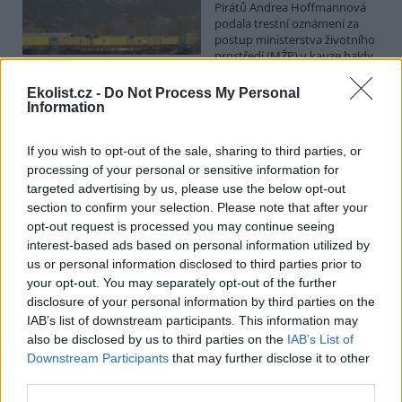
Pirátů Andrea Hoffmannová
podala trestní oznámení za
postup ministerstva životního
prostředí (MŽP) v kauze haldy
Heřmanice. Vyplývá to ze zprávy, kterou ČTK poskytla Česká
pirátská strana. Požaduje, aby policie prověřila okolnosti odebrání
Ekolist.cz -
Do Not Process My Personal
případu České inspekci životního prostředí (ČIŽP) a zastavení řízení.
Information
Hoffmannová ČTK sdělila, že trestní oznámení podala proti dosud
přesně nezjištěným osobám působícím na MŽP a ČIŽP, případně
If you wish to opt-out of the sale, sharing to third parties, or
dalším osobám, jejichž účast na popsaném postupu může být
zjištěna prověřováním. Stanovisko MŽP a ČIŽP ČTK shání.
processing of your personal or sensitive information for
targeted advertising by us, please use the below opt-out
section to confirm your selection. Please note that after your
Ředitelé odborů i mluvčí se z ČIŽP rozhodli odejít z
opt-out request is processed you may continue seeing
vlastní vůle, řekl Straka
interest-based ads based on personal information utilized by
6.8.2026 15:22 (
ČTK
)
us or personal information disclosed to third parties prior to
Diskuse: 1
your opt-out. You may separately opt-out of the further
Ředitel odboru vnitřních
disclosure of your personal information by third parties on the
služeb Matěj Mrlina, vedoucí
IAB’s list of downstream participants. This information may
služebního úřadu Oldřich
Jarolím a tisková mluvčí Miriam
also be disclosed by us to third parties on the
IAB’s List of
Loužecká končí na České
Downstream Participants
that may further disclose it to other
inspekci životního prostředí (ČIŽP) z vlastní iniciativy. Na dotaz ČTK
third parties.
to napsal nový ředitel inspekce Pavel Straka (za Motoristy). O jejich