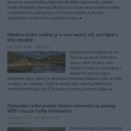
července automobilka přijala téměř 8500 objednávek, uvedla.
Podle dřívějších informací Škoda Auto bude cena nového modelu
na českém trhu začínat na 1,15 milionu korun, k prvním
zákazníkům se dostane na přelomu roku.
Hladina vírské nádrže je o osm metrů níž, než bývá v
létě obvyklé
6.8.2026 20:48 | VÍR (
ČTK
)
Hladina vodní nádrže Vír na
Žďársku je oproti běžnému
stavu v létě níž asi o osm
metrů. Z vody už vystoupaly i
kamenné obruby kdysi
zatopené cesty. Nádrž je ale pořád schopná přidávat vodu do řeky
Svratky i do vodáren, i když je letošní léto oproti předchozím
mimořádně horké, řekl ČTK vedoucí hrázný Antonín Hájek.
Ostravská radní podala trestní oznámení za postup
MŽP v kauze haldy Heřmanice
6.8.2026 17:50 | OSTRAVA (
ČTK
)
Diskuse: 6
Ostravská radní a poslankyně