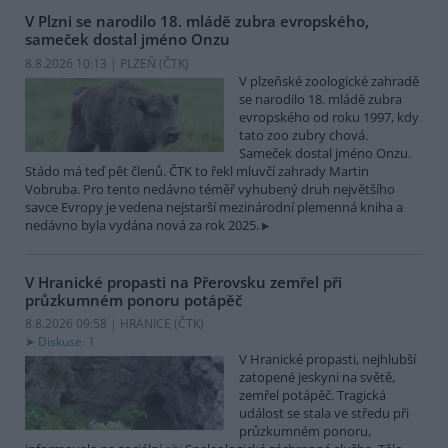
V Plzni se narodilo 18. mládě zubra evropského,
sameček dostal jméno Onzu
8.8.2026 10:13 | PLZEŇ (
ČTK
)
V plzeňské zoologické zahradě
se narodilo 18. mládě zubra
evropského od roku 1997, kdy
tato zoo zubry chová.
Sameček dostal jméno Onzu.
Stádo má teď pět členů. ČTK to řekl mluvčí zahrady Martin
Vobruba. Pro tento nedávno téměř vyhubený druh největšího
savce Evropy je vedena nejstarší mezinárodní plemenná kniha a
nedávno byla vydána nová za rok 2025.
V Hranické propasti na Přerovsku zemřel při
průzkumném ponoru potápěč
8.8.2026 09:58 | HRANICE (
ČTK
)
Diskuse: 1
V Hranické propasti, nejhlubší
zatopené jeskyni na světě,
zemřel potápěč. Tragická
událost se stala ve středu při
průzkumném ponoru,