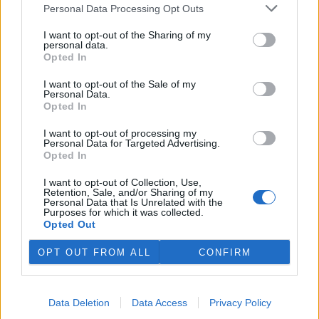
plánovaných odchodech
informovaly
v pondělí Seznam Zprávy.
Personal Data Processing Opt Outs
Podle něj tak končí dva z pěti ředitelů odborů na ČIŽP.
I want to opt-out of the Sharing of my
personal data.
Veterináři v horku ošetřují více zvířat, ohrožení jsou psi
Opted In
se zploštělým čumákem
6.8.2026 15:15 (
ČTK
)
I want to opt-out of the Sale of my
Personal Data.
Veterináři v současných
Opted In
vedrech ošetřují více zvířat.
Mezi nejrizikovější skupiny
I want to opt-out of processing my
podle nich patří plemena psů s
Personal Data for Targeted Advertising.
krátkou lebkou a zploštělým
Opted In
čumákem, jako jsou například mopsi nebo buldočci, starší jedinci a
zvířata se srdečním onemocněním. Jejich majitelé pro ně
I want to opt-out of Collection, Use,
vyhledávají veterinární ošetření nejčastěji kvůli přehřátí organismu,
Retention, Sale, and/or Sharing of my
dehydrataci nebo kolapsu. ČTK to sdělila viceprezidentka Komory
Personal Data that Is Unrelated with the
veterinárních lékařů ČR Kateřina Valdhans.
Purposes for which it was collected.
Opted Out
Do Prahy dorazili jezdci cyklistické štafety, míří na
OPT OUT FROM ALL
CONFIRM
konferenci o klimatu
6.8.2026 15:08 | PRAHA (
ČTK
)
Diskuse: 2
Data Deletion
Data Access
Privacy Policy
Do Prahy dnes dorazili jezdci