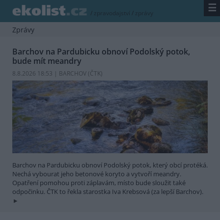
☰
/
zpravodajství
/
zprávy
Zprávy
Barchov na Pardubicku obnoví Podolský potok,
bude mít meandry
8.8.2026 18:53 | BARCHOV (
ČTK
)
Barchov na Pardubicku obnoví Podolský potok, který obcí protéká.
Nechá vybourat jeho betonové koryto a vytvoří meandry.
Opatření pomohou proti záplavám, místo bude sloužit také
odpočinku. ČTK to řekla starostka Iva Krebsová (za lepší Barchov).