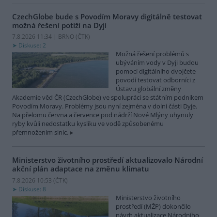
CzechGlobe bude s Povodím Moravy digitálně testovat
možná řešení potíží na Dyji
7.8.2026 11:34 | BRNO (
ČTK
)
Diskuse: 2
Možná řešení problémů s
ubýváním vody v Dyji budou
pomocí digitálního dvojčete
povodí testovat odborníci z
Ústavu globální změny
Akademie věd ČR (CzechGlobe) ve spolupráci se státním podnikem
Povodím Moravy. Problémy jsou nyní zejména v dolní části Dyje.
Na přelomu června a července pod nádrží Nové Mlýny uhynuly
ryby kvůli nedostatku kyslíku ve vodě způsobenému
přemnožením sinic.
Ministerstvo životního prostředí aktualizovalo Národní
akční plán adaptace na změnu klimatu
7.8.2026 10:53 (
ČTK
)
Diskuse: 8
Ministerstvo životního
prostředí (MŽP) dokončilo
návrh aktualizace Národního