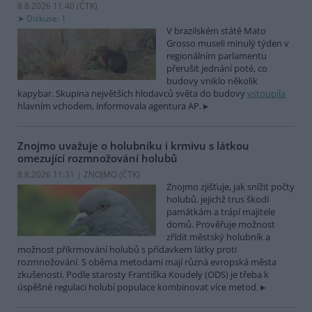
8.8.2026 11:40 (
ČTK
)
Diskuse: 1
V brazilském státě Mato
Grosso museli minulý týden v
regionálním parlamentu
přerušit jednání poté, co
budovy vniklo několik
kapybar. Skupina největších hlodavců světa do budovy
vstoupila
hlavním vchodem, informovala agentura AP.
Znojmo uvažuje o holubníku i krmivu s látkou
omezující rozmnožování holubů
8.8.2026 11:31 | ZNOJMO (
ČTK
)
Znojmo zjišťuje, jak snížit počty
holubů, jejichž trus škodí
památkám a trápí majitele
domů. Prověřuje možnost
zřídit městský holubník a
možnost přikrmování holubů s přídavkem látky proti
rozmnožování. S oběma metodami mají různá evropská města
zkušenosti. Podle starosty Františka Koudely (ODS) je třeba k
úspěšné regulaci holubí populace kombinovat více metod.