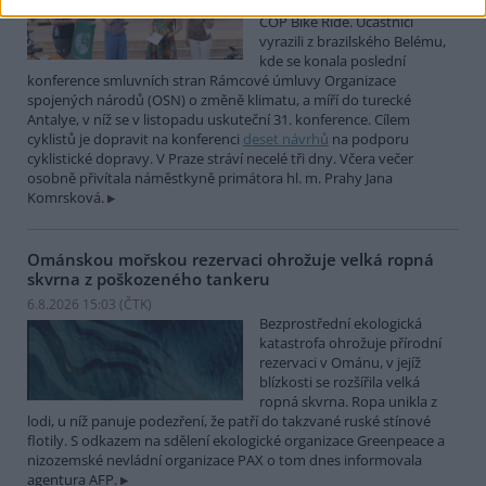
mezinárodní cyklistické štafety
COP Bike Ride. Účastníci
vyrazili z brazilského Belému,
kde se konala poslední
konference smluvních stran Rámcové úmluvy Organizace
spojených národů (OSN) o změně klimatu, a míří do turecké
Antalye, v níž se v listopadu uskuteční 31. konference. Cílem
cyklistů je dopravit na konferenci
deset návrhů
na podporu
cyklistické dopravy. V Praze stráví necelé tři dny. Včera večer
osobně přivítala náměstkyně primátora hl. m. Prahy Jana
Komrsková.
Ománskou mořskou rezervaci ohrožuje velká ropná
skvrna z poškozeného tankeru
6.8.2026 15:03 (
ČTK
)
Bezprostřední ekologická
katastrofa ohrožuje přírodní
rezervaci v Ománu, v jejíž
blízkosti se rozšířila velká
ropná skvrna. Ropa unikla z
lodi, u níž panuje podezření, že patří do takzvané ruské stínové
flotily. S odkazem na sdělení ekologické organizace Greenpeace a
nizozemské nevládní organizace PAX o tom dnes informovala
agentura AFP.