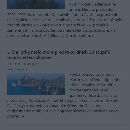
akčního plánu adaptace na
změnu klimatu pro období
2026–2030. Na opatření z Operačního fondu životního prostředí
(OPŽP) alokovalo celkem 11,2 miliardy korun. Od roku 2021 už bylo
z fondu částkou 8,6 miliard korun podpořeno 776 projektů
zaměřených na přizpůsobení se změně klimatu, prevenci rizik a
posilování odolnosti vůči klimatickým dopadům.
U Mallorky mělo moře přes rekordních 33 stupňů,
uvádí meteorologové
7.8.2026 10:45 (
ČTK
)
Diskuse: 2
Povrchová teplota moře u
Mallorky ve středu odpoledne
mírně přesáhla 33 stupňů a
tím zaznamenala nový
španělský rekord.
Uvedla
to
meteorologická služba Aemet, která poznamenala, že moře v okolí
Baleárských ostrovů a v západním Středomoří je letos
nadprůměrně teplé, což ovlivňuje například také noční teploty na
pobřeží.