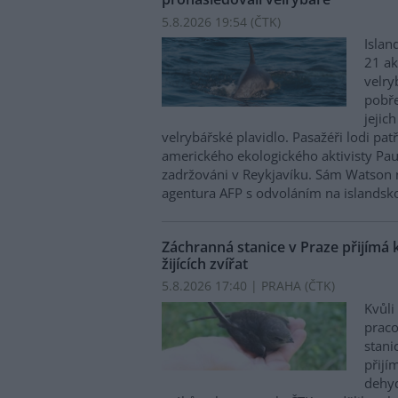
5.8.2026 19:54 (
ČTK
)
Islan
21 ak
velry
pobře
jejic
velrybářské plavidlo. Pasažéři lodi pat
amerického ekologického aktivisty Pa
zadržováni v Reykjavíku. Sám Watson 
agentura AFP s odvoláním na islandskou
Záchranná stanice v Praze přijímá 
žijících zvířat
5.8.2026 17:40 | PRAHA (
ČTK
)
Kvůli
praco
stani
přijím
dehyd