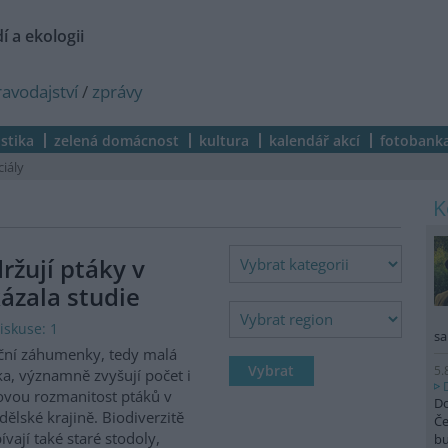
í a ekologii
ravodajství
/
zprávy
istika
zelená domácnost
kultura
kalendář akcí
fotobank
ciály
žují ptáky v
ázala studie
iskuse: 1
sa
ční záhumenky, tedy malá
5.
ka, významně zvyšují počet i
vou rozmanitost ptáků v
Do
ělské krajině. Biodiverzitě
Če
ívají také staré stodoly,
b