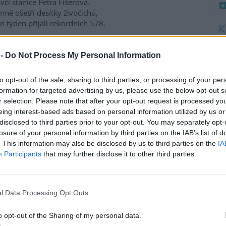
včí stanice Petra Fišerová.
ně ošetří desítky živočichů,
en týden přijali rekordních 578.
8
K
 -
Do Not Process My Personal Information
a třetina vody, nejvíce v
O
9
to opt-out of the sale, sharing to third parties, or processing of your per
O
formation for targeted advertising by us, please use the below opt-out s
s
nících Rybářství Třeboň, které
r selection. Please note that after your opt-out request is processed y
daří na 8000 hektarech vodní
eing interest-based ads based on personal information utilized by us or
1
y, chybí více než třetina vody.
disclosed to third parties prior to your opt-out. You may separately opt-
(
ti běžnému zdržovaném
H
losure of your personal information by third parties on the IAB’s list of
mu 75 milionů metrů
p
. This information may also be disclosed by us to third parties on the
IA
a
milionů metrů krychlových
Participants
that may further disclose it to other third parties.
rémně vysokým teplotám a
enta. Kvůli suchu začali rybáři
 protože by jinak ryby
l Data Processing Opt Outs
ví Třeboň Vladimír Kukačka.
o opt-out of the Sharing of my personal data.
imu; lodě uvázly, rybáři