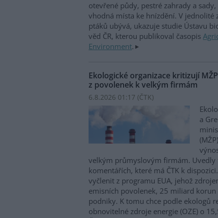
otevřené půdy, pestré zahrady a sady, 
vhodná místa ke hnízdění. V jednolité
ptáků ubývá, ukazuje studie Ústavu b
věd ČR, kterou publikoval časopis
Agri
Environment
.
Ekologické organizace kritizují MŽ
z povolenek k velkým firmám
6.8.2026 01:17 (
ČTK
)
Ekolo
a Gre
minis
(MŽP)
výnos
velkým průmyslovým firmám. Uvedly 
komentářích, které má ČTK k dispozici.
vyčlenit z programu EUA, jehož zdroje
emisních povolenek, 25 miliard korun
podniky. K tomu chce podle ekologů re
obnovitelné zdroje energie (OZE) o 15,