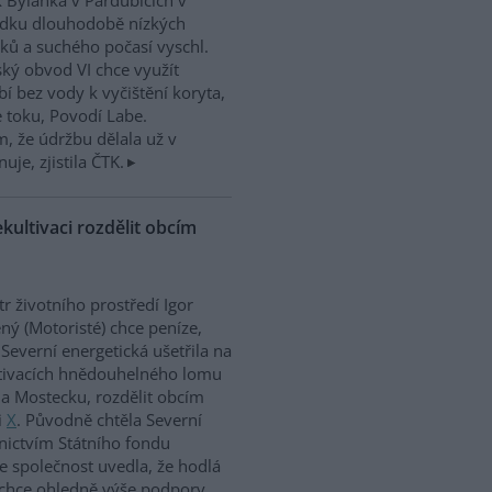
 Bylanka v Pardubicích v
edku dlouhodobě nízkých
ků a suchého počasí vyschl.
ký obvod VI chce využít
í bez vody k vyčištění koryta,
e toku, Povodí Labe.
, že údržbu dělala už v
uje, zjistila ČTK.
kultivaci rozdělit obcím
tr životního prostředí Igor
ný (Motoristé) chce peníze,
 Severní energetická ušetřila na
tivacích hnědouhelného lomu
a Mostecku, rozdělit obcím
i
X
. Původně chtěla Severní
nictvím Státního fondu
le společnost uvedla, že hodlá
 chce ohledně výše podpory