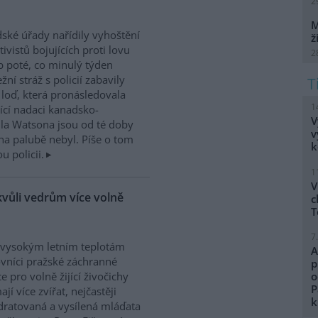
2
M
dské úřady nařídily vyhoštění
ž
tivistů bojujících proti lovu
2
b poté, co minulý týden
žní stráž s policií zabavily
h loď, která pronásledovala
1
řící nadaci kanadsko-
V
ula Watsona jsou od té doby
v
na palubě nebyl. Píše o tom
k
 policii.
1
V
kvůli vedrům více volně
c
T
7
 vysokým letním teplotám
A
vníci pražské záchranné
p
ce pro volně žijící živočichy
o
P
ají více zvířat, nejčastěji
k
ratovaná a vysílená mláďata