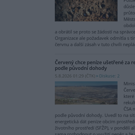
Potok
důsl
průto
Městs
obdob
a obrátil se proto se žádostí na správc
Organizace ale požadavek odmítla s tím
červnu a další zásah v tuto chvíli neplán
Červený chce peníze ušetřené za re
podle původní dohody
5.8.2026 01:29 (
ČTK
)
Diskuse: 2
Minis
Červe
které
rekul
ČSA n
podle původní dohody. Uvedl to na sít
energetická dát peníze obcím prostřed
životního prostředí (SFŽP), v pondělí a
sama rozhodnout o využití peněz a že