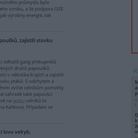
náročného průmyslu byla
jeho vzniku, a že podpora OZE
jak výrobny energie, tak
poušků, zajistili stovku
ci odhalili gang překupníků
něných druhů papoušků
cí v několika krajích a zajistili
tovku ptáků. S odchytem a
M
a
těním zvířat celníkům pomohly
p
ské zahradě také papoušci
4
rávě na
webu
celníků to
ina Kaňková. Případem se
D
k
ž
ti lovu velryb,
v