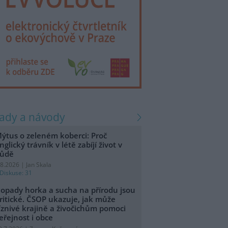
rady a návody
ýtus o zeleném koberci: Proč
nglický trávník v létě zabíjí život v
ůdě
.8.2026 | Jan Skala
Diskuse: 31
opady horka a sucha na přírodu jsou
ritické. ČSOP ukazuje, jak může
íznivé krajině a živočichům pomoci
eřejnost i obce