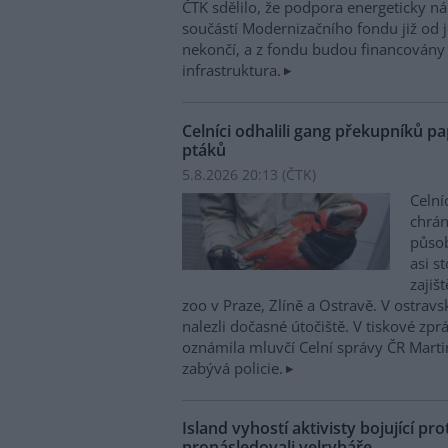
ČTK sdělilo, že podpora energeticky 
součástí Modernizačního fondu již od 
nekončí, a z fondu budou financovány 
infrastruktura.
Celníci odhalili gang překupníků pa
ptáků
5.8.2026 20:13 (
ČTK
)
Celní
chrá
působí
asi s
zajiš
zoo v Praze, Zlíně a Ostravě. V ostrav
nalezli dočasné útočiště. V tiskové zp
oznámila mluvčí Celní správy ČR Mart
zabývá policie.
Island vyhostí aktivisty bojující pro
pronásledovali velrybáře