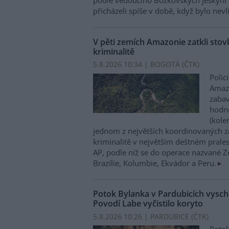
podle vedoucího Bozkovských jeskyní 
přicházeli spíše v době, když bylo nevl
V pěti zemích Amazonie zatkli stovk
kriminalitě
5.8.2026 10:34 | BOGOTÁ (
ČTK
)
Polic
Amazo
zabav
hodno
(kole
jednom z největších koordinovaných z
kriminalitě v největším deštném prales
AP, podle níž se do operace nazvané Zel
Brazílie, Kolumbie, Ekvádor a Peru.
Potok Bylanka v Pardubicích vysch
Povodí Labe vyčistilo koryto
5.8.2026 10:26 | PARDUBICE (
ČTK
)