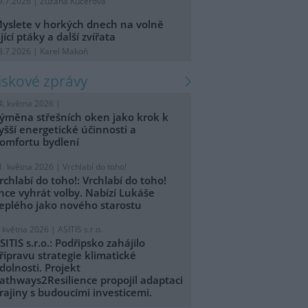
9.7.2026 | Zuzana Kučerová
yslete v horkých dnech na volně
ijící ptáky a další zvířata
8.7.2026 | Karel Makoň
tiskové zprávy
4. května 2026 |
ýměna střešních oken jako krok k
yšší energetické účinnosti a
omfortu bydlení
1. května 2026 |
Vrchlabí do toho!
rchlabí do toho!: Vrchlabí do toho!
hce vyhrát volby. Nabízí Lukáše
eplého jako nového starostu
. května 2026 |
ASITIS s.r.o.
SITIS s.r.o.: Podřipsko zahájilo
řípravu strategie klimatické
dolnosti. Projekt
athways2Resilience propojil adaptaci
rajiny s budoucími investicemi.