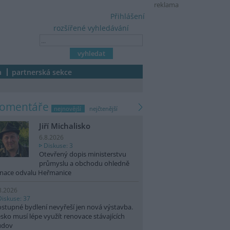
reklama
Přihlášení
rozšířené vyhledávání
a
partnerská sekce
komentáře
nejnovější
nejčtenější
Jiří Michalisko
6.8.2026
Diskuse: 3
Otevřený dopis ministerstvu
průmyslu a obchodu ohledně
nace odvalu Heřmanice
8.2026
Diskuse: 37
stupné bydlení nevyřeší jen nová výstavba.
sko musí lépe využít renovace stávajících
udov