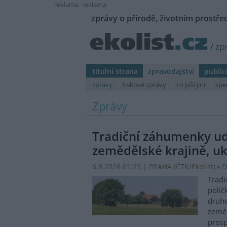
reklama
reklama
zprávy o přírodě, životním prostřed
/
zp
titulní strana
zpravodajství
public
zprávy
tiskové zprávy
co píší jiní
spe
Zprávy
Tradiční záhumenky udr
zemědělské krajině, uk
6.8.2026 01:23 | PRAHA (
ČTK/Ekolist
)
D
Tradi
políč
druho
zeměd
prosp