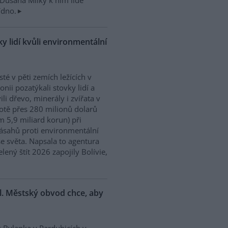
Dušana Milky k nim lidé
ídno.
y lidí kvůli environmentální
isté v pěti zemích ležících v
nii pozatýkali stovky lidí a
ili dřevo, minerály i zvířata v
tě přes 280 milionů dolarů
m 5,9 miliard korun) při
ásahů proti environmentální
e světa. Napsala to agentura
ený štít 2026 zapojily Bolívie,
l. Městský obvod chce, aby