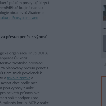
které ptákům poskytují úkryt i
 zemědělské krajině naopak
iologie obratlovců Akademie
culture, Ecosystems and
le
P za přesun peněz z výnosů
gické organizace Hnutí DUHA
enpeace ČR kritizují
terstvo životního prostředí
re
 za plánovaný přesun peněz z
ů z emisních povolenek k
to v
tiskové zprávě
a
 Resort chce podle nich
m jsou výnosy z aukcí
 pro největší průmyslové
sort snížit podporu pro
5 miliardy korun. MŽP v reakci