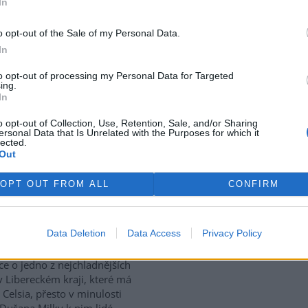
In
use: 7
o opt-out of the Sale of my Personal Data.
tický přístav v rumunském
In
 Corabia, které leží na břehu
e, je opuštěný. Až na několik
to opt-out of processing my Personal Data for Targeted
ing.
 uvázlých v řasách. Hladina
In
je tak nízko, že plavidla už
ístavu vplouvat ani z něj
o opt-out of Collection, Use, Retention, Sale, and/or Sharing
ersonal Data that Is Unrelated with the Purposes for which it
lected.
Out
vají za tropických teplot
OPT OUT FROM ALL
CONFIRM
vské dolomitové jeskyně na
Data Deletion
Data Access
Privacy Policy
sku zažívají za současných
rek
ckých teplot nečekaný nápor.
ice o jedno z nejchladnějších
v Libereckém kraji, které má
 Celsia, přesto v minulosti