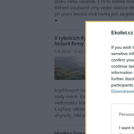
ptáků nebo veverek. ČTK to sdělila mlu
Během současné vlny veder stanice den
při první letošní vlně horka jich za jed
Ekolist.cz
V rybnících Rybářství Třeboň vyschl
historii firmy
If you wish 
5.8.2026 15:42 (
ČTK
)
sensitive in
V ryb
confirm you
hospo
continue se
ploch
information 
Opro
further disc
obje
participants
krychlových vody je v rybnících o 28 
Downstream 
vody méně. Každý týden se kvůli ext
nedostatku srážek odpaří další 2,5 proc
s výlovy některých rybníků předčasně,
Persona
uhynuly, řekl provozní ředitel Rybářst
I want t
Hladina Dunaje je na rekordním min