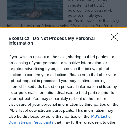
vyhoštění 21 aktivistů
bojujících proti lovu velryb
poté, co minulý týden
pobřežní stráž s policií zabavily
jejich loď, která pronásledovala velrybářské plavidlo. Pasažéři lodi
patřící nadaci kanadsko-amerického ekologického aktivisty Paula
Watsona jsou od té doby zadržováni v Reykjavíku. Sám Watson na
Ekolist.cz -
Do Not Process My Personal
palubě nebyl. Píše o tom agentura AFP s odvoláním na islandskou
Information
policii.
If you wish to opt-out of the sale, sharing to third parties, or
Záchranná stanice v Praze přijímá kvůli vedrům více
processing of your personal or sensitive information for
volně žijících zvířat
targeted advertising by us, please use the below opt-out
5.8.2026 17:40 | PRAHA (
ČTK
)
section to confirm your selection. Please note that after your
Kvůli vysokým letním
opt-out request is processed you may continue seeing
teplotám pracovníci pražské
interest-based ads based on personal information utilized by
záchranné stanice pro volně
us or personal information disclosed to third parties prior to
žijící živočichy přijímají více
your opt-out. You may separately opt-out of the further
zvířat, nejčastěji
dehydratovaná a vysílená mláďata ptáků nebo veverek. ČTK to
disclosure of your personal information by third parties on the
sdělila mluvčí stanice Petra Fišerová. Během současné vlny veder
IAB’s list of downstream participants. This information may
stanice denně ošetří desítky živočichů, při první letošní vlně horka
also be disclosed by us to third parties on the
IAB’s List of
jich za jeden týden přijali rekordních 578.
Downstream Participants
that may further disclose it to other