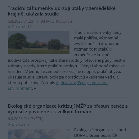
Tradiční záhumenky udržují ptáky v zemědělské
krajině, ukázala studie
6.8.2026 01:23 | PRAHA (
ČTK/Ekolist
)
Diskuse: 18
Tradiční záhumenky, tedy
malá políčka, významně
zvyšují počet i druhovou
rozmanitost ptáků v
zemědělské krajině.
Biodiverzitě prospívají také staré stodoly, otevřené půdy, pestré
zahrady a sady, které ptákům poskytují úkryt i vhodná místa ke
hnízdění. V jednolité zemědělské krajině naopak ptáků ubývá,
ukazuje studie Ústavu biologie obratlovců Akademie věd ČR,
kterou publikoval časopis
Agriculture, Ecosystems and
Environment
.
Ekologické organizace kritizují MŽP za přesun peněz z
výnosů z povolenek k velkým firmám
6.8.2026 01:17 (
ČTK
)
Diskuse: 9
Ekologické organizace Hnutí
DUHA a Greenpeace ČR