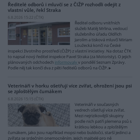
Ředitelé odborů i mluvčí se z ČIŽP rozhodli odejít z
vlastní vůle, řekl Straka
6.8.2026 15:22 (
ČTK
)
Ředitel odboru vnitřních
služeb Matěj Mrlina, vedoucí
služebního úřadu Oldřich
Jarolím a tisková mluvčí Miriam
Loužecká končí na České
inspekci životního prostředí (ČIŽP) z vlastní iniciativy. Na dotaz ČTK
to napsal nový ředitel inspekce Pavel Straka (za Motoristy). O jejich
plánovaných odchodech
informovaly
v pondělí Seznam Zprávy.
Podle něj tak končí dva z pěti ředitelů odborů na ČIŽP.
Veterináři v horku ošetřují více zvířat, ohrožení jsou psi
se zploštělým čumákem
6.8.2026 15:15 (
ČTK
)
Veterináři v současných
vedrech ošetřují více zvířat.
Mezi nejrizikovější skupiny
podle nich patří plemena psů s
krátkou lebkou a zploštělým
čumákem, jako jsou například mopsi nebo buldočci, starší jedinci a
zvířata se srdečním onemocněním. Jejich majitelé pro ně