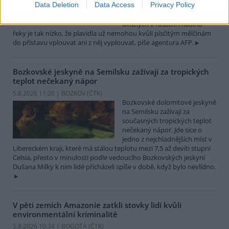
Data Deletion
Data Access
Privacy Policy
které leží na břehu Dunaje, je
opuštěný. Až na několik člunů
uvázlých v řasách. Hladina
řeky je tak nízko, že plavidla už nemohou kvůli písčitým mělčinám
do přístavu vplouvat ani z něj vyplouvat, píše agentura AFP.
Bozkovské jeskyně na Semilsku zažívají za tropických
teplot nečekaný nápor
5.8.2026 11:20 | BOZKOV (
ČTK
)
Bozkovské dolomitové jeskyně
na Semilsku zažívají za
současných tropických teplot
nečekaný nápor. Jde sice o
jedno z nejchladnějších míst v
Libereckém kraji, které má stálou teplotu mezi 7,5 až devíti stupni
Celsia, přesto v minulosti podle vedoucího Bozkovských jeskyní
Dušana Milky k nim lidé přicházeli spíše v době, když bylo nevlídno.
V pěti zemích Amazonie zatkli stovky lidí kvůli
environmentální kriminalitě
5.8.2026 10:34 | BOGOTÁ (
ČTK
)