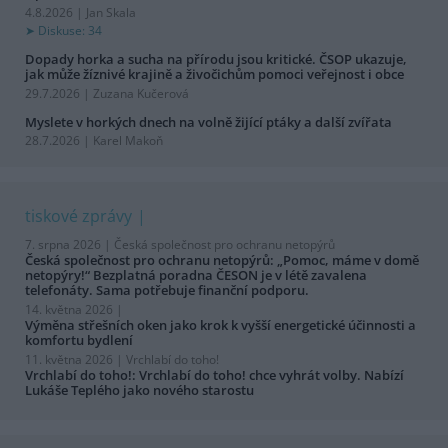
4.8.2026 | Jan Skala
Diskuse: 34
Dopady horka a sucha na přírodu jsou kritické. ČSOP ukazuje,
jak může žíznivé krajině a živočichům pomoci veřejnost i obce
29.7.2026 | Zuzana Kučerová
Myslete v horkých dnech na volně žijící ptáky a další zvířata
28.7.2026 | Karel Makoň
tiskové zprávy
7. srpna 2026 |
Česká společnost pro ochranu netopýrů
Česká společnost pro ochranu netopýrů: „Pomoc, máme v domě
netopýry!“ Bezplatná poradna ČESON je v létě zavalena
telefonáty. Sama potřebuje finanční podporu.
14. května 2026 |
Výměna střešních oken jako krok k vyšší energetické účinnosti a
komfortu bydlení
11. května 2026 |
Vrchlabí do toho!
Vrchlabí do toho!: Vrchlabí do toho! chce vyhrát volby. Nabízí
Lukáše Teplého jako nového starostu