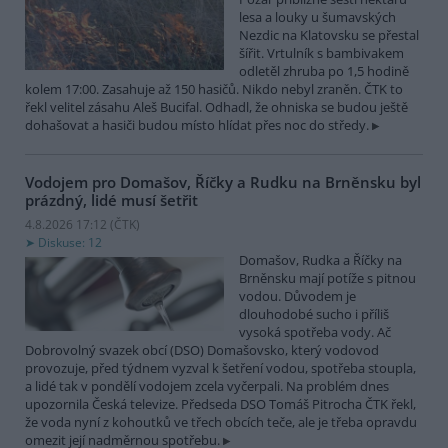
lesa a louky u šumavských
Nezdic na Klatovsku se přestal
šířit. Vrtulník s bambivakem
odletěl zhruba po 1,5 hodině
kolem 17:00. Zasahuje až 150 hasičů. Nikdo nebyl zraněn. ČTK to
řekl velitel zásahu Aleš Bucifal. Odhadl, že ohniska se budou ještě
dohašovat a hasiči budou místo hlídat přes noc do středy.
Vodojem pro Domašov, Říčky a Rudku na Brněnsku byl
prázdný, lidé musí šetřit
4.8.2026 17:12 (
ČTK
)
Diskuse: 12
Domašov, Rudka a Říčky na
Brněnsku mají potíže s pitnou
vodou. Důvodem je
dlouhodobé sucho i příliš
vysoká spotřeba vody. Ač
Dobrovolný svazek obcí (DSO) Domašovsko, který vodovod
provozuje, před týdnem vyzval k šetření vodou, spotřeba stoupla,
a lidé tak v pondělí vodojem zcela vyčerpali. Na problém dnes
upozornila Česká televize. Předseda DSO Tomáš Pitrocha ČTK řekl,
že voda nyní z kohoutků ve třech obcích teče, ale je třeba opravdu
omezit její nadměrnou spotřebu.