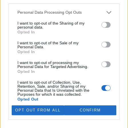
third parties.
V rybnících Rybářství Třeboň vyschla třetina vody,
Personal Data Processing Opt Outs
nejvíce v historii firmy
5.8.2026 15:42 (
ČTK
)
I want to opt-out of the Sharing of my
Diskuse: 1
personal data.
V rybnících Rybářství Třeboň,
Opted In
které hospodaří na 8000
hektarech vodní plochy, chybí
I want to opt-out of the Sale of my
více než třetina vody. Oproti
Personal Data.
běžnému zdržovaném objemu
Opted In
75 milionů metrů krychlových vody je v rybnících o 28 milionů
metrů krychlových vody méně. Každý týden se kvůli extrémně
I want to opt-out of processing my
Personal Data for Targeted Advertising.
vysokým teplotám a nedostatku srážek odpaří další 2,5 procenta.
Opted In
Kvůli suchu začali rybáři s výlovy některých rybníků předčasně,
protože by jinak ryby uhynuly, řekl provozní ředitel Rybářství
I want to opt-out of Collection, Use,
Třeboň Vladimír Kukačka.
Retention, Sale, and/or Sharing of my
Personal Data that Is Unrelated with the
Purposes for which it was collected.
Hladina Dunaje je na rekordním minimu; lodě uvázly,
Opted Out
rybáři jsou bez práce
OPT OUT FROM ALL
CONFIRM
5.8.2026 15:37 | BUKUREŠŤ (
ČTK
)
Diskuse: 17
Turistický přístav v
rumunském městě Corabia,