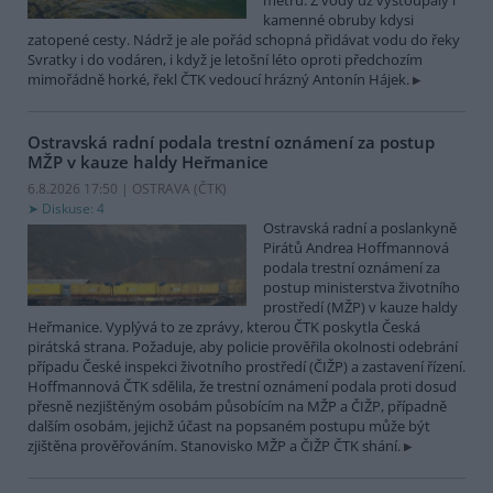
metrů. Z vody už vystoupaly i
kamenné obruby kdysi
zatopené cesty. Nádrž je ale pořád schopná přidávat vodu do řeky
Svratky i do vodáren, i když je letošní léto oproti předchozím
mimořádně horké, řekl ČTK vedoucí hrázný Antonín Hájek.
Ostravská radní podala trestní oznámení za postup
MŽP v kauze haldy Heřmanice
6.8.2026 17:50 | OSTRAVA (
ČTK
)
Diskuse: 4
Ostravská radní a poslankyně
Pirátů Andrea Hoffmannová
podala trestní oznámení za
postup ministerstva životního
prostředí (MŽP) v kauze haldy
Heřmanice. Vyplývá to ze zprávy, kterou ČTK poskytla Česká
pirátská strana. Požaduje, aby policie prověřila okolnosti odebrání
případu České inspekci životního prostředí (ČIŽP) a zastavení řízení.
Hoffmannová ČTK sdělila, že trestní oznámení podala proti dosud
přesně nezjištěným osobám působícím na MŽP a ČIŽP, případně
dalším osobám, jejichž účast na popsaném postupu může být
zjištěna prověřováním. Stanovisko MŽP a ČIŽP ČTK shání.