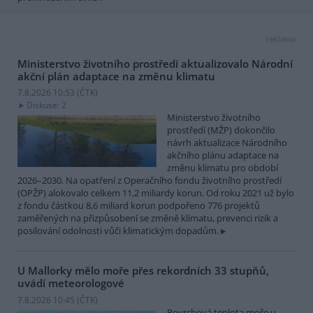
reklama
Ministerstvo životního prostředí aktualizovalo Národní
akční plán adaptace na změnu klimatu
7.8.2026 10:53 (
ČTK
)
Diskuse: 2
Ministerstvo životního
prostředí (MŽP) dokončilo
návrh aktualizace Národního
akčního plánu adaptace na
změnu klimatu pro období
2026–2030. Na opatření z Operačního fondu životního prostředí
(OPŽP) alokovalo celkem 11,2 miliardy korun. Od roku 2021 už bylo
z fondu částkou 8,6 miliard korun podpořeno 776 projektů
zaměřených na přizpůsobení se změně klimatu, prevenci rizik a
posilování odolnosti vůči klimatickým dopadům.
U Mallorky mělo moře přes rekordních 33 stupňů,
uvádí meteorologové
7.8.2026 10:45 (
ČTK
)
Povrchová teplota moře u