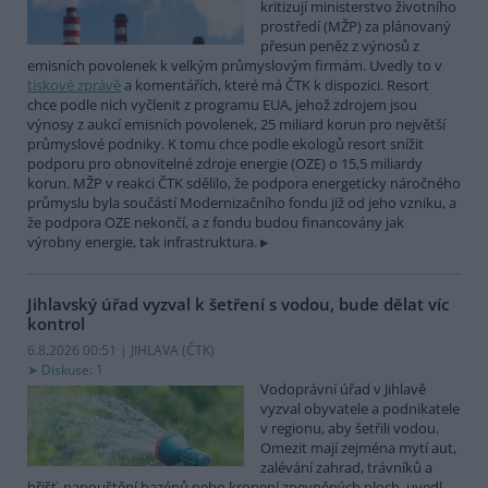
kritizují ministerstvo životního
prostředí (MŽP) za plánovaný
přesun peněz z výnosů z
emisních povolenek k velkým průmyslovým firmám. Uvedly to v
tiskové zprávě
a komentářích, které má ČTK k dispozici. Resort
chce podle nich vyčlenit z programu EUA, jehož zdrojem jsou
výnosy z aukcí emisních povolenek, 25 miliard korun pro největší
průmyslové podniky. K tomu chce podle ekologů resort snížit
podporu pro obnovitelné zdroje energie (OZE) o 15,5 miliardy
korun. MŽP v reakci ČTK sdělilo, že podpora energeticky náročného
průmyslu byla součástí Modernizačního fondu již od jeho vzniku, a
že podpora OZE nekončí, a z fondu budou financovány jak
výrobny energie, tak infrastruktura.
Jihlavský úřad vyzval k šetření s vodou, bude dělat víc
kontrol
6.8.2026 00:51 | JIHLAVA (
ČTK
)
Diskuse: 1
Vodoprávní úřad v Jihlavě
vyzval obyvatele a podnikatele
v regionu, aby šetřili vodou.
Omezit mají zejména mytí aut,
zalévání zahrad, trávníků a
hřišť, napouštění bazénů nebo kropení zpevněných ploch, uvedl