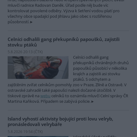
mluvčí radnice Radovan Daněk. Úřad podle něj bude víc
kontrolovat povolené odběry. Výzva k šetření vodou platí pro
všechny obce spadající pod Jihlavu jako obec s rozšířenou
působností.
Celníci odhalili gang překupníků papoušků, zajistili
stovku ptáků
5.8.2026 20:13 (
ČTK
)
Celníci odhalili gang
překupníků chráněných druhů
papoušků působící v několika
krajích a zajistili asi stovku
ptáků. S odchytem a
zajištěním zvířat celníkům pomohly zoo v Praze, Zlíně a Ostravě. V
ostravské zahradě také papoušci nalezli dočasné útočiště. V
tiskové zprávě na
webu
celníků to oznámila mluvčí Celní správy ČR
Martina Kaňková. Případem se zabývá policie.
Island vyhostí aktivisty bojující proti lovu velryb,
pronásledovali velrybáře
5.8.2026 19:54 (
ČTK
)
Islandské úřady nařídily