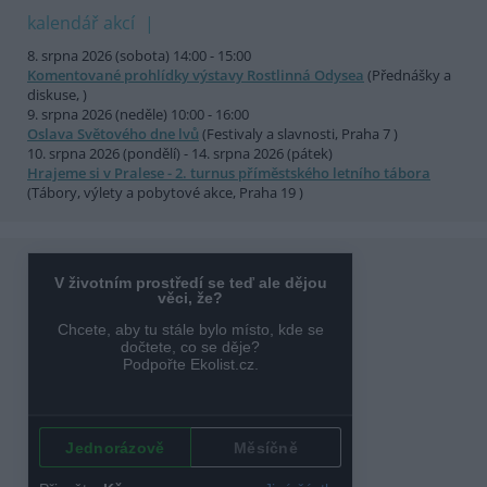
kalendář akcí
8. srpna 2026 (sobota) 14:00 - 15:00
Komentované prohlídky výstavy Rostlinná Odysea
(Přednášky a
diskuse, )
9. srpna 2026 (neděle) 10:00 - 16:00
Oslava Světového dne lvů
(Festivaly a slavnosti, Praha 7 )
10. srpna 2026 (pondělí) - 14. srpna 2026 (pátek)
Hrajeme si v Pralese - 2. turnus příměstského letního tábora
(Tábory, výlety a pobytové akce, Praha 19 )