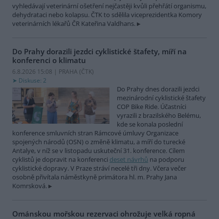
vyhledávají veterinární ošetření nejčastěji kvůli přehřátí organismu,
dehydrataci nebo kolapsu. ČTK to sdělila viceprezidentka Komory
veterinárních lékařů ČR Kateřina Valdhans.
Do Prahy dorazili jezdci cyklistické štafety, míří na
konferenci o klimatu
6.8.2026 15:08 | PRAHA (
ČTK
)
Diskuse: 2
Do Prahy dnes dorazili jezdci
mezinárodní cyklistické štafety
COP Bike Ride. Účastníci
vyrazili z brazilského Belému,
kde se konala poslední
konference smluvních stran Rámcové úmluvy Organizace
spojených národů (OSN) o změně klimatu, a míří do turecké
Antalye, v níž se v listopadu uskuteční 31. konference. Cílem
cyklistů je dopravit na konferenci
deset návrhů
na podporu
cyklistické dopravy. V Praze stráví necelé tři dny. Včera večer
osobně přivítala náměstkyně primátora hl. m. Prahy Jana
Komrsková.
Ománskou mořskou rezervaci ohrožuje velká ropná