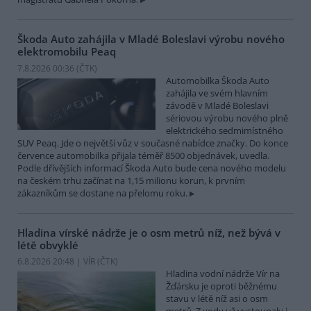
Škoda Auto zahájila v Mladé Boleslavi výrobu nového
elektromobilu Peaq
7.8.2026 00:36 (
ČTK
)
Automobilka Škoda Auto
zahájila ve svém hlavním
závodě v Mladé Boleslavi
sériovou výrobu nového plně
elektrického sedmimístného
SUV Peaq. Jde o největší vůz v současné nabídce značky. Do konce
července automobilka přijala téměř 8500 objednávek, uvedla.
Podle dřívějších informací Škoda Auto bude cena nového modelu
na českém trhu začínat na 1,15 milionu korun, k prvním
zákazníkům se dostane na přelomu roku.
Hladina vírské nádrže je o osm metrů níž, než bývá v
létě obvyklé
6.8.2026 20:48 | VÍR (
ČTK
)
Hladina vodní nádrže Vír na
Žďársku je oproti běžnému
stavu v létě níž asi o osm