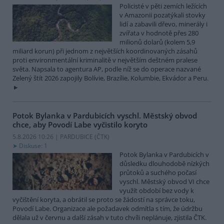
Policisté v pěti zemích ležících
v Amazonii pozatýkali stovky
lidí a zabavili dřevo, minerály i
zvířata v hodnotě přes 280
milionů dolarů (kolem 5,9
miliard korun) při jednom z největších koordinovaných zásahů
proti environmentální kriminalitě v největším deštném pralese
světa. Napsala to agentura AP, podle níž se do operace nazvané
Zelený štít 2026 zapojily Bolívie, Brazílie, Kolumbie, Ekvádor a Peru.
Potok Bylanka v Pardubicích vyschl. Městský obvod
chce, aby Povodí Labe vyčistilo koryto
5.8.2026 10:26 | PARDUBICE (
ČTK
)
Diskuse: 1
Potok Bylanka v Pardubicích v
důsledku dlouhodobě nízkých
průtoků a suchého počasí
vyschl. Městský obvod VI chce
využít období bez vody k
vyčištění koryta, a obrátil se proto se žádostí na správce toku,
Povodí Labe. Organizace ale požadavek odmítla s tím, že údržbu
dělala už v červnu a další zásah v tuto chvíli neplánuje, zjistila ČTK.