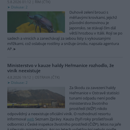
5.8.2026 01:12 | ŘÍM (
ČTK
)
Diskuse: 2
Duhově zelení brouci s
měňavými krovkami, jejichž
původní domovinou je
Japonsko, se stávají čím dál
větší hrozbou v Itálii. Rojí se po
sadech a vinicích a zanechávají za sebou listy s vykousanými
mřížkami, což oslabuje rostliny a snižuje úrodu, napsala agentura
AP.
Ministerstvo v kauze haldy Heřmanice rozhodlo, že
viník neexistuje
4.8.2026 19:12 | OSTRAVA (
ČTK
)
Diskuse: 2
Za škodu za zavezení haldy
Heřmanice v Ostravě statisíci
tunami odpadu není podle
ministerstva životního
prostředí (MŽP) nikdo
odpovědný a neexistuje oficiální viník. O rozhodnutí resortu
informoval
web
Seznam Zprávy. Kauzu čtyři roky prošetřovali
odborníci z České inspekce životního prostředí (ČIŽP), letos na jaře
ji převzalo ministerstvo. Ani po letech vyšetřování nebylo podle