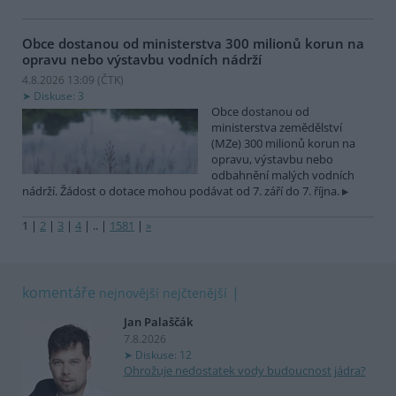
Obce dostanou od ministerstva 300 milionů korun na
opravu nebo výstavbu vodních nádrží
4.8.2026 13:09 (
ČTK
)
Diskuse: 3
Obce dostanou od
ministerstva zemědělství
(MZe) 300 milionů korun na
opravu, výstavbu nebo
odbahnění malých vodních
nádrží. Žádost o dotace mohou podávat od 7. září do 7. října.
1
|
2
|
3
|
4
|
..
|
1581
|
»
komentáře
nejnovější
nejčtenější
Jan Palaščák
7.8.2026
Diskuse: 12
Ohrožuje nedostatek vody budoucnost jádra?