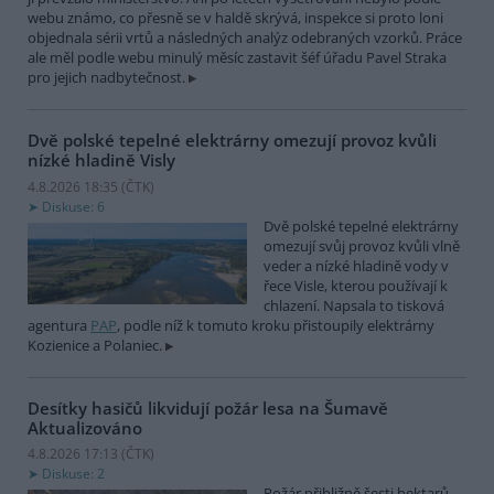
webu známo, co přesně se v haldě skrývá, inspekce si proto loni
objednala sérii vrtů a následných analýz odebraných vzorků. Práce
ale měl podle webu minulý měsíc zastavit šéf úřadu Pavel Straka
pro jejich nadbytečnost.
Dvě polské tepelné elektrárny omezují provoz kvůli
nízké hladině Visly
4.8.2026 18:35 (
ČTK
)
Diskuse: 6
Dvě polské tepelné elektrárny
omezují svůj provoz kvůli vlně
veder a nízké hladině vody v
řece Visle, kterou používají k
chlazení. Napsala to tisková
agentura
PAP
, podle níž k tomuto kroku přistoupily elektrárny
Kozienice a Polaniec.
Desítky hasičů likvidují požár lesa na Šumavě
Aktualizováno
4.8.2026 17:13 (
ČTK
)
Diskuse: 2
Požár přibližně šesti hektarů