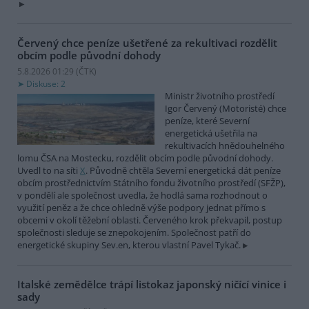
Červený chce peníze ušetřené za rekultivaci rozdělit
obcím podle původní dohody
5.8.2026 01:29 (
ČTK
)
Diskuse: 2
Ministr životního prostředí
Igor Červený (Motoristé) chce
peníze, které Severní
energetická ušetřila na
rekultivacích hnědouhelného
lomu ČSA na Mostecku, rozdělit obcím podle původní dohody.
Uvedl to na síti
X
. Původně chtěla Severní energetická dát peníze
obcím prostřednictvím Státního fondu životního prostředí (SFŽP),
v pondělí ale společnost uvedla, že hodlá sama rozhodnout o
využití peněz a že chce ohledně výše podpory jednat přímo s
obcemi v okolí těžební oblasti. Červeného krok překvapil, postup
společnosti sleduje se znepokojením. Společnost patří do
energetické skupiny Sev.en, kterou vlastní Pavel Tykač.
Italské zemědělce trápí listokaz japonský ničící vinice i
sady