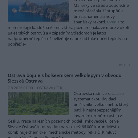
Mallorky ve středu odpoledne
mírně přesáhla 33 stupňů a
tím zaznamenala nový
španělský rekord.
Uvedla
to
meteorologická služba Aemet, která poznamenala, že moře v okolí
Baleárských ostrovů a v západním Středomoří je letos
nadprůměrně teplé, což ovlivňuje například také noční teploty na
pobřeží.
reklama
Ostrava bojuje s bolševníkem velkolepým v obvodu
Slezská Ostrava
7.8.2026 01:09 | OSTRAVA (
ČTK
)
Ostravská radnice začala se
systematickou likvidací
bolševníku velkolepého, který
patří k nejnebezpečnějším
invazním druhům rostlin v
Česku. Práce na lesních pozemcích podél Trnkovecké ulice ve
Slezské Ostravě letos vyjdou na více než 66 000 korun. Město
kombinuje chemické i mechanické metody, řekla ČTK mluvčí
magistrátu Gabriela Pokorná.