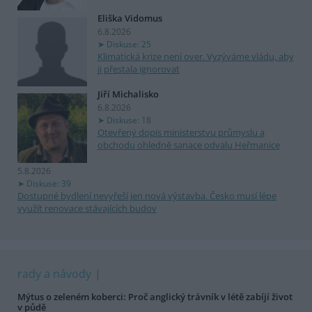
Eliška Vidomus
6.8.2026
Diskuse: 25
Klimatická krize není over. Vyzýváme vládu, aby
ji přestala ignorovat
Jiří Michalisko
6.8.2026
Diskuse: 18
Otevřený dopis ministerstvu průmyslu a
obchodu ohledně sanace odvalu Heřmanice
5.8.2026
Diskuse: 39
Dostupné bydlení nevyřeší jen nová výstavba. Česko musí lépe
využít renovace stávajících budov
rady a návody
Mýtus o zeleném koberci: Proč anglický trávník v létě zabíjí život
v půdě