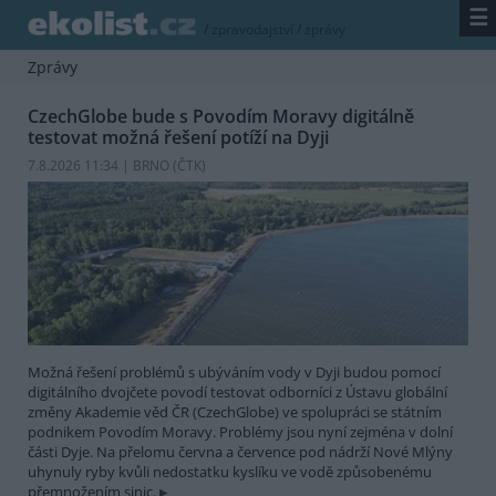
☰
/
zpravodajství
/
zprávy
Zprávy
CzechGlobe bude s Povodím Moravy digitálně
testovat možná řešení potíží na Dyji
7.8.2026 11:34 | BRNO (
ČTK
)
Možná řešení problémů s ubýváním vody v Dyji budou pomocí
digitálního dvojčete povodí testovat odborníci z Ústavu globální
změny Akademie věd ČR (CzechGlobe) ve spolupráci se státním
podnikem Povodím Moravy. Problémy jsou nyní zejména v dolní
části Dyje. Na přelomu června a července pod nádrží Nové Mlýny
uhynuly ryby kvůli nedostatku kyslíku ve vodě způsobenému
přemnožením sinic.