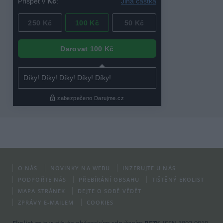
O NÁS
NOVINKY NA WEBU
INZERUJTE U NÁS
PODPOŘTE NÁS
PŘEBÍRÁNÍ OBSAHU
TIŠTĚNÝ EKOLIST
MAPA STRÁNEK
DEJTE O SOBĚ VĚDĚT
ZPRÁVY E-MAILEM
COOKIES