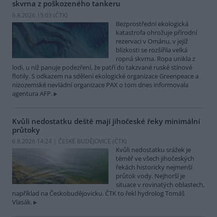
skvrna z poškozeného tankeru
6.8.2026 15:03 (
ČTK
)
Bezprostřední ekologická
katastrofa ohrožuje přírodní
rezervaci v Ománu, v jejíž
blízkosti se rozšířila velká
ropná skvrna. Ropa unikla z
lodi, u níž panuje podezření, že patří do takzvané ruské stínové
flotily. S odkazem na sdělení ekologické organizace Greenpeace a
nizozemské nevládní organizace PAX o tom dnes informovala
agentura AFP.
Kvůli nedostatku deště mají jihočeské řeky minimální
průtoky
6.8.2026 14:24 | ČESKÉ BUDĚJOVICE (
ČTK
)
Kvůli nedostatku srážek je
téměř ve všech jihočeských
řekách historicky nejmenší
průtok vody. Nejhorší je
situace v rovinatých oblastech,
například na Českobudějovicku. ČTK to řekl hydrolog Tomáš
Vlasák.